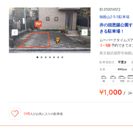
ID:310014512
御殿山2-5-5駐車場
井の頭恩賜公園す
きる駐車場！
ムーパークタイムズ
3～5分
予約できてオ
東京都武蔵野市御殿山2
平置き
駐車場形式
490cm
全長
軽
コ
中型
ボッ
¥1,000
/
24
946
人が
お気に入りの駐車場