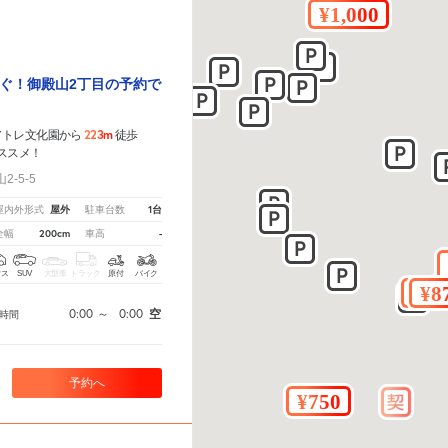
ぐ！御殿山2丁目の予約で
223m
アトレ文化園から
徒歩
ススメ！
-5-5
屋外
1台
屋内外形式
駐車台数
200cm
-
全幅
車高
クス
SUV
大型車
トラック
原付
バイク
0:00
～
0:00
空
時間
予約へ