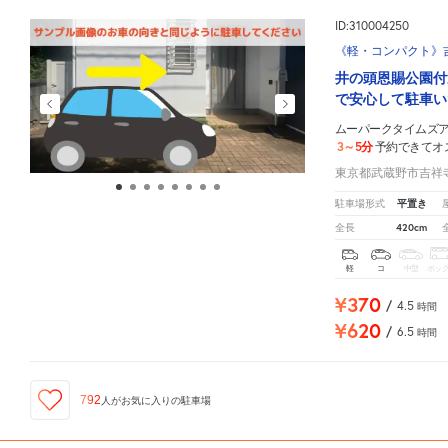
ID:310004250
《軽・コンパクト》吉
井の頭恩賜公園付
で安心して駐車い
ムーパークタイムズ
3～5分
予約できてオ
東京都武蔵野市吉祥寺本
平置き
駐車場形式
420cm
全長
軽
コ
中型
ボッ
¥370
/
4.5
時間
¥620
/
6.5
時間
792
人が
お気に入りの駐車場