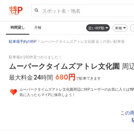
スポット名・地名
時間貸し
月極
近い特P順
車種
駐車場予約の特P
ムーパークタイムズアトレ文化園 近くの安い駐車場
駐車場が100件見つかりました！
ムーパークタイムズアトレ文化園
周
680円
24
時間
最大料金
で駐車できます
15
ムーパークタイムズアトレ文化園周辺に特Pユーザーのお気に入りは
気に入ったらマイPに保存しよう！
この