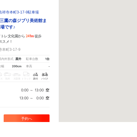
祥寺本町3-17-9駐車場
三鷹の森ジブリ美術館ま
場です♪
241m
アトレ文化園から
徒歩
ススメ！
町3-17-9
屋外
1台
屋内外形式
駐車台数
200cm
-
全幅
車高
クス
SUV
大型車
トラック
原付
バイク
0:00
～
13:00
空
13:00
～
0:00
空
予約へ
こちら
から教えてください。
※ご注意ください - 徒歩時間は地形の状況や迂回路を反映できていな