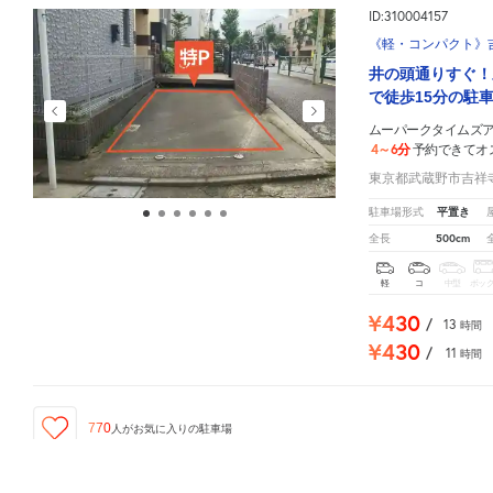
ID:310004157
《軽・コンパクト》吉
井の頭通りすぐ！
で徒歩15分の駐車
ムーパークタイムズ
4～6分
予約できてオ
東京都武蔵野市吉祥寺本
平置き
駐車場形式
500cm
全長
軽
コ
中型
ボッ
¥430
/
13
時間
¥430
/
11
時間
770
人が
お気に入りの駐車場
ムーパークタイムズアトレ文化園
周辺の格安
駐車場
マップです。他の駐車場がありましたら、