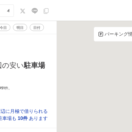
今日
明日
日付
パーキング
辺の安い
駐車場
951
件。
周辺に月極で借りられる
駐車場も
10件
あります