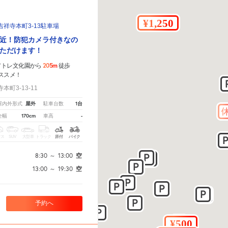
祥寺本町3-13駐車場
近！防犯カメラ付きなの
ただけます！
205m
アトレ文化園から
徒歩
ススメ！
町3-13-11
屋外
1台
屋内外形式
駐車台数
170cm
-
全幅
車高
クス
SUV
大型車
トラック
原付
バイク
8:30
～
13:00
空
13:00
～
19:30
空
予約へ