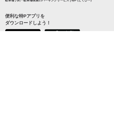
駐車場予約・駐車場検索のパーキングサービス | 特P (とくぴー)
便利な特Pアプリを
ダウンロードしよう！
ここから「インストール」して、便利な特Pアプリを
公式 X
GETしよう
公式 Facebook
特P
会員・利用規約