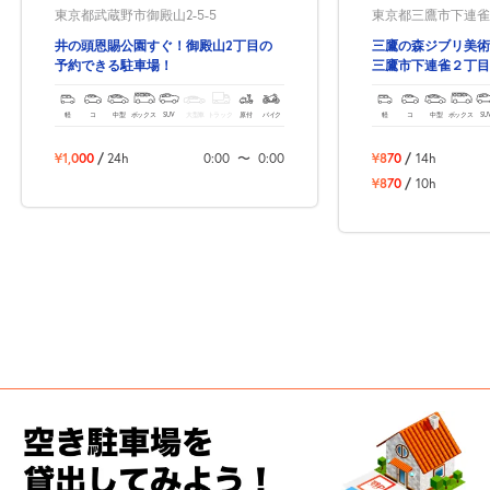
東京都武蔵野市御殿山2-5-5
東京都三鷹市下連雀2-
井の頭恩賜公園すぐ！御殿山2丁目の
三鷹の森ジブリ美術
予約できる駐車場！
三鷹市下連雀２丁目
場！
軽
コ
中型
ボックス
SUV
大型車
トラック
原付
バイク
軽
コ
中型
ボックス
SU
¥1,000
/
24h
0:00
〜
0:00
¥870
/
14h
¥870
/
10h