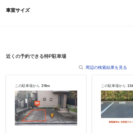
車室サイズ
近くの予約できる特P駐車場
周辺の検索結果を見る
この駐車場から
218m
この駐車場から
23