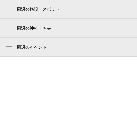
周辺の施設・スポット
井の頭恩賜公園西園
三鷹警察署万助橋駐在所
周辺の神社・お寺
周辺に神社・お寺が見つかりませんでした。
nepo
周辺のイベント
吉祥寺 三鷹 モリノスタジオ
周辺にイベントが見つかりませんでした。
彫刻園（井の頭自然文化園）
御殿山通り
井の頭自然文化園 資料館
野鳥の森（井の頭自然文化園）
東京都井の頭自然文化園
有三記念公園
スタジオフランク
井の頭公園西園テニスコート