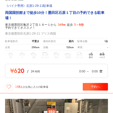
《バイク専用》石原1-29-11駐車場
両国国技館まで徒歩10分！墨田区石原１丁目の予約できる駐車
場！
369m
5～8分
東京都墨田区亀沢２丁目１８ー１から
徒歩
予約できてオススメ！
東京都墨田区石原1-29-11 ブリス両国
平置き
屋内
1台
駐車場形式
屋内外形式
駐車台数
250cm
120cm
-
全長
全幅
車高
軽
コ
中型
ボックス
SUV
大型車
トラック
原付
バイク
¥620
/
24
0:00
～
0:00
空
時間
予約へ
168
人が
お気に入りの駐車場