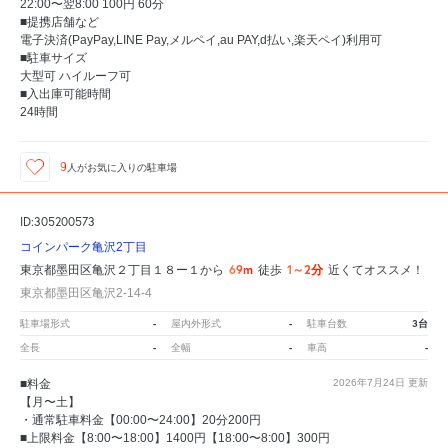
22:00〜翌8:00 100円 60分
■提携店舗など
電子決済(PayPay,LINE Pay,メルペイ,au PAY,d払い,楽天ペイ)利用可
■駐車サイズ
大型可 ハイルーフ可
■入出庫可能時間
24時間
9
人が
お気に入りの駐車場
ID:305200573
コインパーク亀沢2丁目
69m
1～2分
東京都墨田区亀沢２丁目１８ー１から
徒歩
近くてオススメ！
東京都墨田区亀沢2-14-4
-
-
3台
駐車場形式
屋内外形式
駐車台数
-
-
-
全長
全幅
車高
■料金
2026年7月24日
更新
【月〜土】
・通常駐車料金【00:00〜24:00】20分200円
■上限料金【8:00〜18:00】1400円【18:00〜8:00】300円