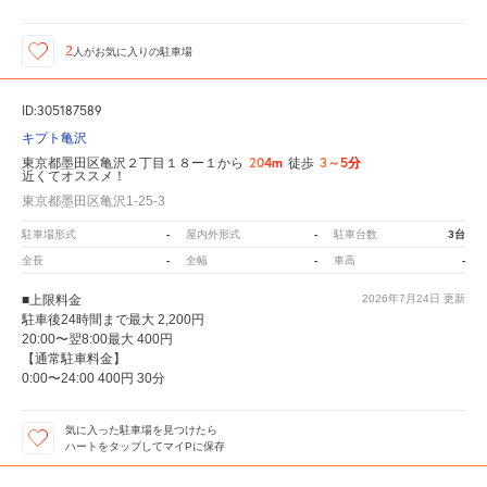
2
人が
お気に入りの駐車場
ID:305187589
キプト亀沢
204m
3～5分
東京都墨田区亀沢２丁目１８ー１から
徒歩
近くてオススメ！
東京都墨田区亀沢1-25-3
-
-
3台
駐車場形式
屋内外形式
駐車台数
-
-
-
全長
全幅
車高
■上限料金
2026年7月24日
更新
駐車後24時間まで最大 2,200円
20:00〜翌8:00最大 400円
【通常駐車料金】
0:00〜24:00 400円 30分
気に入った駐車場を見つけたら
ハートをタップしてマイPに保存