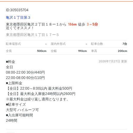
ID:305035704
亀沢１丁目第３
186m
3～5分
東京都墨田区亀沢２丁目１８ー１から
徒歩
近くてオススメ！
東京都墨田区亀沢１丁目１７ー５
-
-
7台
駐車場形式
屋内外形式
駐車台数
500cm
190cm
200cm
全長
全幅
車高
■料金
2026年7月27日
更新
全日
08:00-22:00 30分/440円
22:00-08:00 60分/110円
■上限料金
【全日】22:00～8:00以内 最大料金500円
【全日】最大料金入庫後24時間以内2600円
※最大料金は繰り返し適用となります。
■駐車サイズ
大型可 ハイルーフ可
■入出庫可能時間
24時間