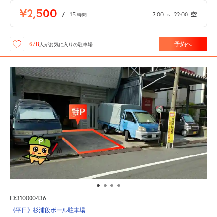
¥2,500
/
15
7:00
～
22:00
空
時間
予約へ
678
人が
お気に入りの駐車場
ID:310000436
《平日》杉浦段ボール駐車場