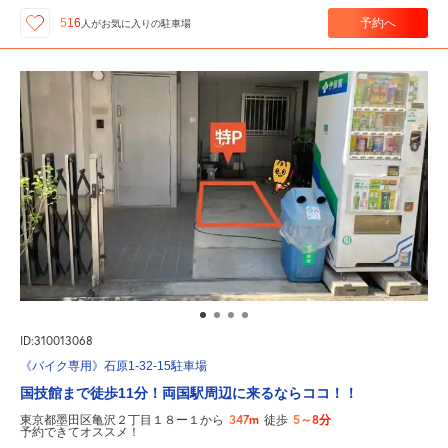
予約へ
516
人が
お気に入りの駐車場
ID:310013068
《バイク専用》石原1-32-15駐車場
国技館まで徒歩11分！両国駅周辺に来るならココ！！
347m
5～8分
東京都墨田区亀沢２丁目１８ー１から
徒歩
予約できてオススメ！