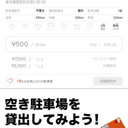
東京都墨田区石原1-32-15
平置き
屋外
1台
駐車場形式
屋内外形式
駐車台数
250cm
120cm
220cm
全長
全幅
車高
軽
コ
中型
ボックス
SUV
大型車
トラック
原付
バイク
¥500
/
24
0:00
～
0:00
契
時間
¥7,000
マンスリー契約
/
1
ヶ月
¥5,500
月極契約
/
1
ヶ月
月極契約中
69
人が
お気に入りの駐車場