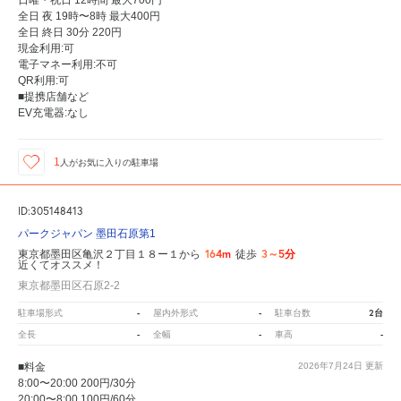
全日 夜 19時〜8時 最大400円
全日 終日 30分 220円
現金利用:可
電子マネー利用:不可
QR利用:可
■提携店舗など
EV充電器:なし
1
人が
お気に入りの駐車場
ID:305148413
パークジャパン 墨田石原第1
164m
3～5分
東京都墨田区亀沢２丁目１８ー１から
徒歩
近くてオススメ！
東京都墨田区石原2-2
-
-
2台
駐車場形式
屋内外形式
駐車台数
-
-
-
全長
全幅
車高
■料金
2026年7月24日
更新
8:00〜20:00 200円/30分
20:00〜8:00 100円/60分