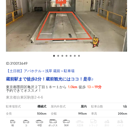
ID:310013649
【土日祝】アパホテル＜浅草 蔵前＞駐車場
蔵前駅まで徒歩2分！蔵前観光にはココ！是非♪
1.0km
13～19分
東京都墨田区亀沢２丁目１８ー１から
徒歩
予約できてオススメ！
東京都台東区駒形2-4-6
機械式
屋内
1台
駐車場形式
屋内外形式
駐車台数
530cm
195cm
200cm
全長
全幅
車高
軽
コ
中型
ボックス
SUV
大型車
トラック
原付
バイク