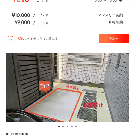
/
24
0:00
～
0:00
空
時間
¥10,000
マンスリー契約
/
1
ヶ月
¥9,000
月極契約
/
1
ヶ月
予約へ
636
人が
お気に入りの駐車場
ID:310024828