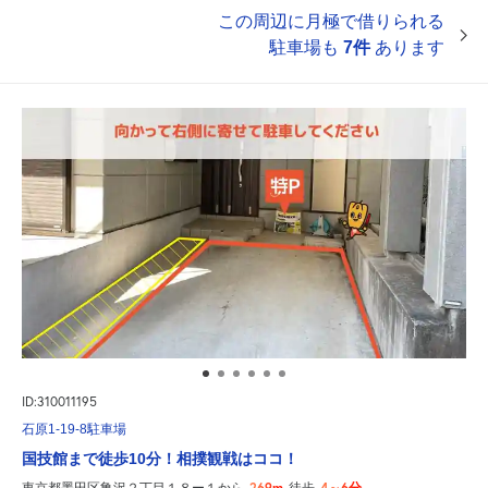
この周辺に月極で借りられる
駐車場も
7件
あります
ID:310011195
石原1-19-8駐車場
国技館まで徒歩10分！相撲観戦はココ！
269m
4～6分
東京都墨田区亀沢２丁目１８ー１から
徒歩