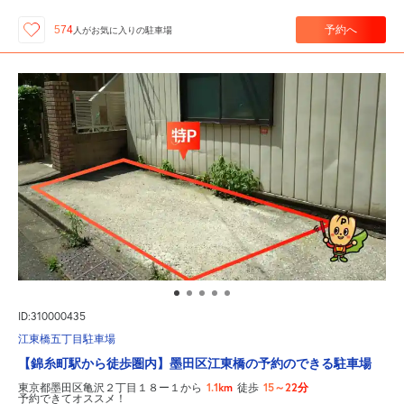
予約へ
574
人が
お気に入りの駐車場
ID:310000435
江東橋五丁目駐車場
【錦糸町駅から徒歩圏内】墨田区江東橋の予約のできる駐車場
1.1km
15～22分
東京都墨田区亀沢２丁目１８ー１から
徒歩
予約できてオススメ！