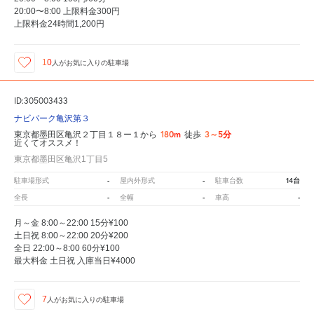
20:00〜8:00 上限料金300円
上限料金24時間1,200円
10
人が
お気に入りの駐車場
ID:305003433
ナビパーク亀沢第３
180m
3～5分
東京都墨田区亀沢２丁目１８ー１から
徒歩
近くてオススメ！
東京都墨田区亀沢1丁目5
-
-
14台
駐車場形式
屋内外形式
駐車台数
-
-
-
全長
全幅
車高
月～金 8:00～22:00 15分¥100
土日祝 8:00～22:00 20分¥200
全日 22:00～8:00 60分¥100
最大料金 土日祝 入庫当日¥4000
7
人が
お気に入りの駐車場