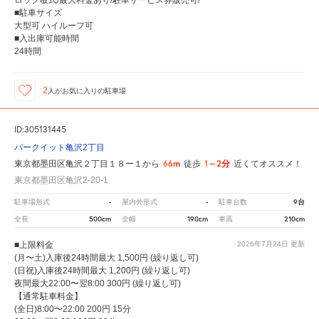
■駐車サイズ
大型可 ハイルーフ可
■入出庫可能時間
24時間
2
人が
お気に入りの駐車場
ID:305131445
パークイット亀沢2丁目
66m
1～2分
東京都墨田区亀沢２丁目１８ー１から
徒歩
近くてオススメ！
東京都墨田区亀沢2-20-1
-
-
9台
駐車場形式
屋内外形式
駐車台数
500cm
190cm
210cm
全長
全幅
車高
■上限料金
2026年7月24日
更新
(月〜土)入庫後24時間最大 1,500円 (繰り返し可)
(日祝)入庫後24時間最大 1,200円 (繰り返し可)
夜間最大22:00〜翌8:00 300円 (繰り返し可)
【通常駐車料金】
(全日)8:00〜22:00 200円 15分