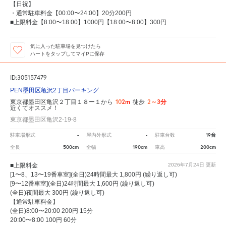
【日祝】
・通常駐車料金【00:00〜24:00】20分200円
■上限料金【8:00〜18:00】1000円【18:00〜8:00】300円
気に入った駐車場を見つけたら
ハートをタップしてマイPに保存
ID:305157479
PEN墨田区亀沢2丁目パーキング
102m
2～3分
東京都墨田区亀沢２丁目１８ー１から
徒歩
近くてオススメ！
東京都墨田区亀沢2-19-8
-
-
19台
駐車場形式
屋内外形式
駐車台数
500cm
190cm
200cm
全長
全幅
車高
■上限料金
2026年7月24日
更新
[1〜8、13〜19番車室](全日)24時間最大 1,800円 (繰り返し可)
[9〜12番車室](全日)24時間最大 1,600円 (繰り返し可)
(全日)夜間最大 300円 (繰り返し可)
【通常駐車料金】
(全日)8:00〜20:00 200円 15分
20:00〜8:00 100円 60分