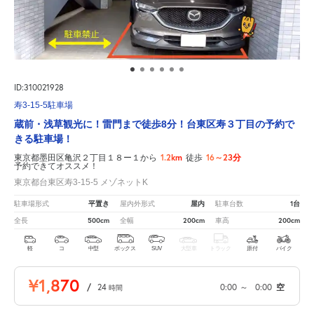
ID:310021928
寿3-15-5駐車場
蔵前・浅草観光に！雷門まで徒歩8分！台東区寿３丁目の予約で
きる駐車場！
1.2km
16～23分
東京都墨田区亀沢２丁目１８ー１から
徒歩
予約できてオススメ！
東京都台東区寿3-15-5 メゾネットK
平置き
屋内
1台
駐車場形式
屋内外形式
駐車台数
500cm
200cm
200cm
全長
全幅
車高
軽
コ
中型
ボックス
SUV
大型車
トラック
原付
バイク
¥1,870
/
24
0:00
～
0:00
空
時間