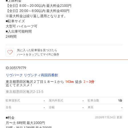
■上限料金
【全日】8:00～20:00以内 最大料金2100円
【全日】20:00～8:00以内 最大料金400円
※最大料金は繰り返し適用となります。
■駐車サイズ
大型可 ハイルーフ可
■入出庫可能時間
24時間
気に入った駐車場を見つけたら
ハートをタップしてマイPに保存
ID:305179779
リヴパーク リヴシティ両国四番館
143m
2～3分
東京都墨田区亀沢２丁目１８ー１から
徒歩
近くてオススメ！
東京都墨田区亀沢2-13-5
-
-
1台
駐車場形式
屋内外形式
駐車台数
-
-
-
全長
全幅
車高
■料金
2026年7月24日
更新
月〜土 6時間 最大1000円
日曜・祝日 12時間 最大700円