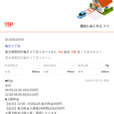
ID:305035701
亀沢２丁目
0m
0分
東京都墨田区亀沢２丁目１８ー１から
徒歩
近くてオススメ！
東京都墨田区亀沢２丁目１８ー１
-
-
7台
駐車場形式
屋内外形式
駐車台数
500cm
190cm
200cm
全長
全幅
車高
■料金
2026年7月27日
更新
全日
08:00-22:00 20分/330円
22:00-08:00 60分/110円
■上限料金
【全日】22:00～8:00以内 最大料金400円
【全日】最大料金入庫後24時間以内2200円
※最大料金は繰り返し適用となります。