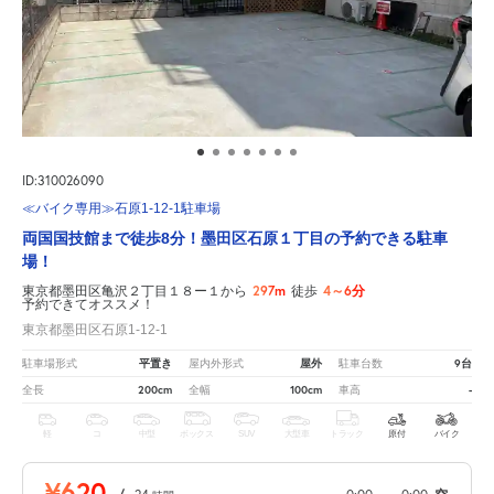
ID:310026090
≪バイク専用≫石原1-12-1駐車場
両国国技館まで徒歩8分！墨田区石原１丁目の予約できる駐車
場！
297m
4～6分
東京都墨田区亀沢２丁目１８ー１から
徒歩
予約できてオススメ！
東京都墨田区石原1-12-1
平置き
屋外
9台
駐車場形式
屋内外形式
駐車台数
200cm
100cm
-
全長
全幅
車高
軽
コ
中型
ボックス
SUV
大型車
トラック
原付
バイク
¥620