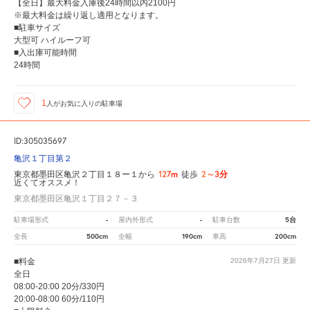
【全日】最大料金入庫後24時間以内2100円
※最大料金は繰り返し適用となります。
■駐車サイズ
大型可 ハイルーフ可
■入出庫可能時間
24時間
1
人が
お気に入りの駐車場
ID:305035697
亀沢１丁目第２
127m
2～3分
東京都墨田区亀沢２丁目１８ー１から
徒歩
近くてオススメ！
東京都墨田区亀沢１丁目２７－３
-
-
5台
駐車場形式
屋内外形式
駐車台数
500cm
190cm
200cm
全長
全幅
車高
■料金
2026年7月27日
更新
全日
08:00-20:00 20分/330円
20:00-08:00 60分/110円