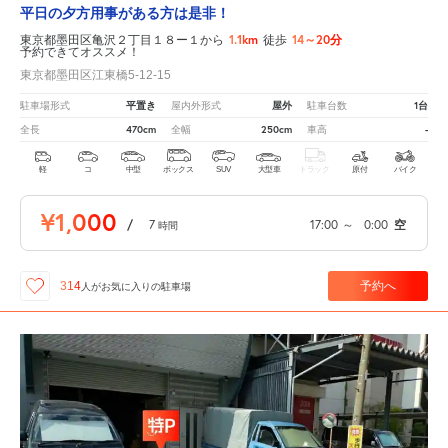
平日の夕方用事がある方は是非！
1.1km
14～20分
東京都墨田区亀沢２丁目１８ー１から
徒歩
予約できてオススメ！
東京都墨田区江東橋5-12-15
平置き
屋外
1台
駐車場形式
屋内外形式
駐車台数
470cm
250cm
-
全長
全幅
車高
軽
コ
中型
ボックス
SUV
大型車
トラック
原付
バイク
¥1,000
/
7
17:00
～
0:00
空
時間
予約へ
314
人が
お気に入りの駐車場