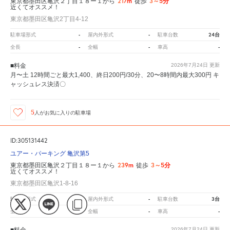
217m
3～5分
東京都墨田区亀沢２丁目１８ー１から
徒歩
近くてオススメ！
東京都墨田区亀沢2丁目4-12
-
-
24台
駐車場形式
屋内外形式
駐車台数
-
-
-
全長
全幅
車高
■料金
2026年7月24日
更新
月〜土 12時間ごと最大1,400、終日200円/30分、20〜8時間内最大300円 キ
ャッシュレス決済〇
5
人が
お気に入りの駐車場
ID:305131442
ユアー・パーキング 亀沢第5
239m
3～5分
東京都墨田区亀沢２丁目１８ー１から
徒歩
近くてオススメ！
東京都墨田区亀沢1-8-16
-
-
3台
駐車場形式
屋内外形式
駐車台数
-
-
-
全長
全幅
車高
■料金
2026年7月24日
更新