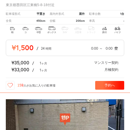
東京都墨田区江東橋5-8-18付近
平置き
屋外
1台
駐車場形式
屋内外形式
駐車台数
450cm
200cm
-
全長
全幅
車高
軽
コ
中型
ボックス
SUV
大型車
トラック
原付
バイク
¥1,500
/
24
0:00
～
0:00
空
時間
¥35,000
マンスリー契約
/
1
ヶ月
¥33,000
月極契約
/
1
ヶ月
予約へ
159
人が
お気に入りの駐車場