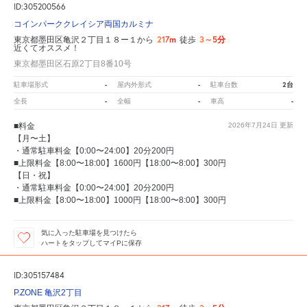
ID:305200566
コインパーククレイシア両国カルミナ
217m
3～5分
東京都墨田区亀沢２丁目１８ー１から
徒歩
近くてオススメ！
東京都墨田区石原2丁目8番10号
-
-
2台
駐車場形式
屋内外形式
駐車台数
-
-
-
全長
全幅
車高
■料金
2026年7月24日
更新
【月〜土】
・通常駐車料金【0:00〜24:00】20分200円
■上限料金【8:00〜18:00】1600円【18:00〜8:00】300円
【日・祝】
・通常駐車料金【0:00〜24:00】20分200円
■上限料金【8:00〜18:00】1000円【18:00〜8:00】300円
気に入った駐車場を見つけたら
ハートをタップしてマイPに保存
ID:305157484
P.ZONE 亀沢2丁目