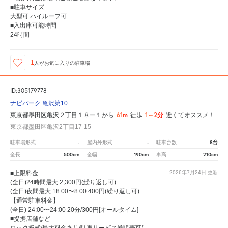
■駐車サイズ
大型可 ハイルーフ可
■入出庫可能時間
24時間
1
人が
お気に入りの駐車場
ID:305179778
ナビパーク 亀沢第10
61m
1～2分
東京都墨田区亀沢２丁目１８ー１から
徒歩
近くてオススメ！
東京都墨田区亀沢2丁目17-15
-
-
8台
駐車場形式
屋内外形式
駐車台数
500cm
190cm
210cm
全長
全幅
車高
■上限料金
2026年7月24日
更新
(全日)24時間最大 2,300円(繰り返し可)
(全日)夜間最大 18:00〜8:00 400円(繰り返し可)
【通常駐車料金】
(全日) 24:00〜24:00 20分/300円[オールタイム]
■提携店舗など
ロック板式/最大料金あり/駐車サービス券販売可/