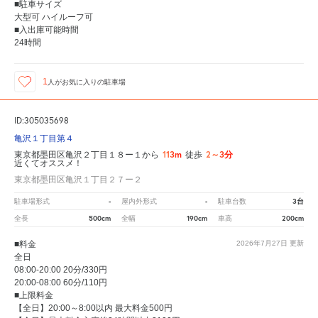
■駐車サイズ
大型可 ハイルーフ可
■入出庫可能時間
24時間
1
人が
お気に入りの駐車場
ID:305035698
亀沢１丁目第４
113m
2～3分
東京都墨田区亀沢２丁目１８ー１から
徒歩
近くてオススメ！
東京都墨田区亀沢１丁目２７ー２
-
-
3台
駐車場形式
屋内外形式
駐車台数
500cm
190cm
200cm
全長
全幅
車高
■料金
2026年7月27日
更新
全日
08:00-20:00 20分/330円
20:00-08:00 60分/110円
■上限料金
【全日】20:00～8:00以内 最大料金500円