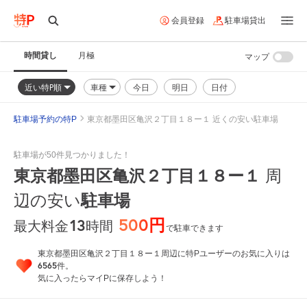
会員登録
駐車場貸出
時間貸し
月極
マップ
近い特P順
車種
今日
明日
日付
駐車場予約の特P
東京都墨田区亀沢２丁目１８ー１ 近くの安い駐車場
駐車場が50件見つかりました！
東京都墨田区亀沢２丁目１８ー１
周
駐車場
辺の安い
500円
13
時間
最大料金
で駐車できます
東京都墨田区亀沢２丁目１８ー１周辺に特Pユーザーのお気に入りは
6565
件。
気に入ったらマイPに保存しよう！