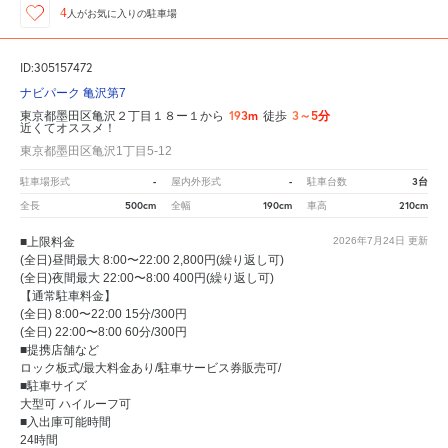
4
人が
お気に入りの駐車場
ID:305157472
ナビパーク 亀沢第7
193m
3～5分
東京都墨田区亀沢２丁目１８ー１から
徒歩
近くてオススメ！
東京都墨田区亀沢1丁目5-12
-
-
3台
駐車場形式
屋内外形式
駐車台数
500cm
190cm
210cm
全長
全幅
車高
■上限料金
2026年7月24日
更新
(全日)昼間最大 8:00〜22:00 2,800円(繰り返し可)
(全日)夜間最大 22:00〜8:00 400円(繰り返し可)
【通常駐車料金】
(全日) 8:00〜22:00 15分/300円
(全日) 22:00〜8:00 60分/300円
■提携店舗など
ロック板式/最大料金あり/駐車サービス券販売可/
■駐車サイズ
大型可 ハイルーフ可
■入出庫可能時間
24時間