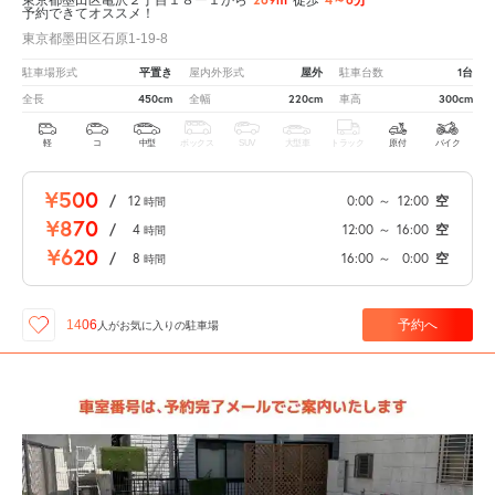
予約できてオススメ！
東京都墨田区石原1-19-8
平置き
屋外
1台
駐車場形式
屋内外形式
駐車台数
450cm
220cm
300cm
全長
全幅
車高
軽
コ
中型
ボックス
SUV
大型車
トラック
原付
バイク
¥500
/
12
0:00
～
12:00
空
時間
¥870
/
4
12:00
～
16:00
空
時間
¥620
/
8
16:00
～
0:00
空
時間
予約へ
1406
人が
お気に入りの駐車場