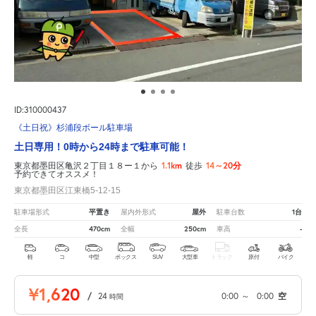
ID:310000437
《土日祝》杉浦段ボール駐車場
土日専用！0時から24時まで駐車可能！
1.1km
14～20分
東京都墨田区亀沢２丁目１８ー１から
徒歩
予約できてオススメ！
東京都墨田区江東橋5-12-15
平置き
屋外
1台
駐車場形式
屋内外形式
駐車台数
470cm
250cm
-
全長
全幅
車高
軽
コ
中型
ボックス
SUV
大型車
トラック
原付
バイク
¥1,620
/
24
0:00
～
0:00
空
時間