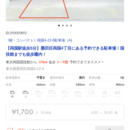
ID:310001892
《軽・コンパクト》両国4-22-6駐車場（A)
【両国駅徒歩5分】墨田区両国4丁目にある予約できる駐車場！国
技館までも徒歩圏内！
476m
6～9分
東京両国国技館から
徒歩
予約できてオススメ！
東京都墨田区両国4-22-6
平置き
屋内
1台
駐車場形式
屋内外形式
駐車台数
360cm
250cm
180cm
全長
全幅
車高
軽
コ
中型
ボックス
SUV
大型車
トラック
原付
バイク
¥1,700
/
24
0:00
～
24:00
休
時間