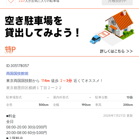
月極契約中
217
人が
お気に入りの駐車場
ID:305178057
両国国技館前
114m
2～3分
東京両国国技館から
徒歩
近くてオススメ！
東京都墨田区横網１丁目２ー２２
-
-
13台
駐車場形式
屋内外形式
駐車台数
500cm
190cm
200cm
全長
全幅
車高
■料金
2026年7月27日
更新
全日
08:00-20:00 30分/200円
20:00-08:00 60分/100円
■上限料金