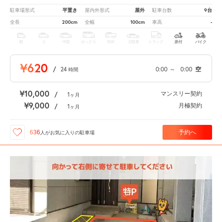
平置き
屋外
9台
駐車場形式
屋内外形式
駐車台数
200cm
100cm
-
全長
全幅
車高
軽
コ
中型
ボックス
SUV
大型車
トラック
原付
バイク
¥620
/
24
0:00
～
0:00
空
時間
¥10,000
マンスリー契約
/
1
ヶ月
¥9,000
月極契約
/
1
ヶ月
予約へ
636
人が
お気に入りの駐車場