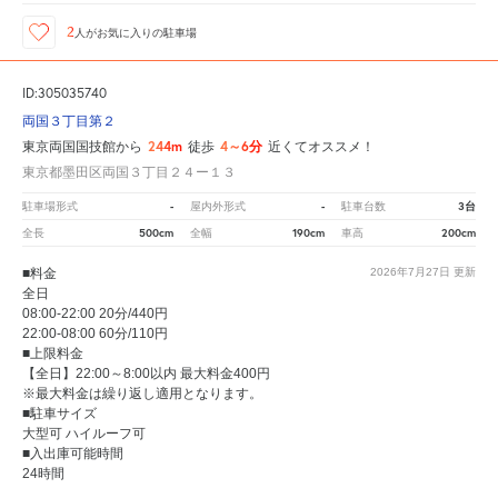
2
人が
お気に入りの駐車場
ID:305035740
両国３丁目第２
244m
4～6分
東京両国国技館から
徒歩
近くてオススメ！
東京都墨田区両国３丁目２４ー１３
-
-
3台
駐車場形式
屋内外形式
駐車台数
500cm
190cm
200cm
全長
全幅
車高
■料金
2026年7月27日
更新
全日
08:00-22:00 20分/440円
22:00-08:00 60分/110円
■上限料金
【全日】22:00～8:00以内 最大料金400円
※最大料金は繰り返し適用となります。
■駐車サイズ
大型可 ハイルーフ可
■入出庫可能時間
24時間