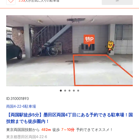
休
253
人が
お気に入りの駐車場
ID:310001893
両国4-22-6駐車場
【両国駅徒歩5分】墨田区両国4丁目にある予約できる駐車場！国
技館までも徒歩圏内！
482m
7～10分
東京両国国技館から
徒歩
予約できてオススメ！
東京都墨田区両国4-22-6