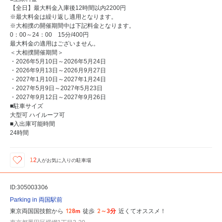
【全日】最大料金入庫後12時間以内2200円
※最大料金は繰り返し適用となります。
※大相撲の開催期間中は下記料金となります。
0：00～24：00 15分/400円
最大料金の適用はございません。
＜大相撲開催期間＞
・2026年5月10日～2026年5月24日
・2026年9月13日～2026月9月27日
・2027年1月10日～2027年1月24日
・2027年5月9日～2027年5月23日
・2027年9月12日～2027年9月26日
■駐車サイズ
大型可 ハイルーフ可
■入出庫可能時間
24時間
12
人が
お気に入りの駐車場
ID:305003306
Parking in 両国駅前
128m
2～3分
東京両国国技館から
徒歩
近くてオススメ！