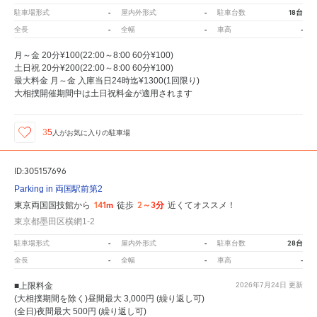
-
-
18台
駐車場形式
屋内外形式
駐車台数
-
-
-
全長
全幅
車高
月～金 20分¥100(22:00～8:00 60分¥100)
土日祝 20分¥200(22:00～8:00 60分¥100)
最大料金 月～金 入庫当日24時迄¥1300(1回限り)
大相撲開催期間中は土日祝料金が適用されます
35
人が
お気に入りの駐車場
ID:305157696
Parking in 両国駅前第2
141m
2～3分
東京両国国技館から
徒歩
近くてオススメ！
東京都墨田区横網1-2
-
-
28台
駐車場形式
屋内外形式
駐車台数
-
-
-
全長
全幅
車高
■上限料金
2026年7月24日
更新
(大相撲期間を除く)昼間最大 3,000円 (繰り返し可)
(全日)夜間最大 500円 (繰り返し可)