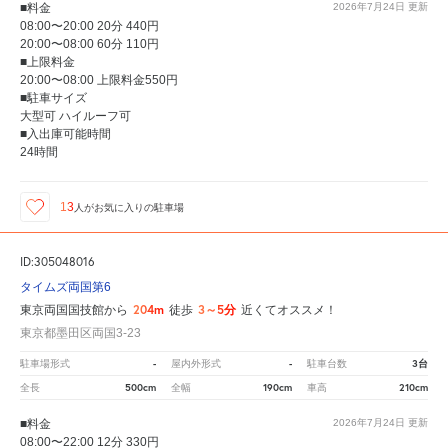
■料金
2026年7月24日
更新
08:00〜20:00 20分 440円
20:00〜08:00 60分 110円
■上限料金
20:00〜08:00 上限料金550円
■駐車サイズ
大型可 ハイルーフ可
■入出庫可能時間
24時間
13
人が
お気に入りの駐車場
ID:305048016
タイムズ両国第6
204m
3～5分
東京両国国技館から
徒歩
近くてオススメ！
東京都墨田区両国3-23
-
-
3台
駐車場形式
屋内外形式
駐車台数
500cm
190cm
210cm
全長
全幅
車高
■料金
2026年7月24日
更新
08:00〜22:00 12分 330円