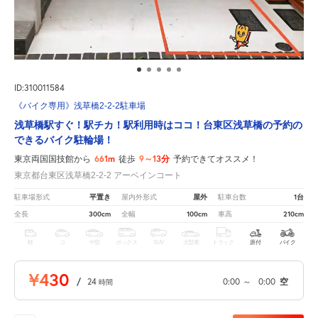
ID:310011584
《バイク専用》浅草橋2-2-2駐車場
浅草橋駅すぐ！駅チカ！駅利用時はココ！台東区浅草橋の予約の
できるバイク駐輪場！
661m
9～13分
東京両国国技館から
徒歩
予約できてオススメ！
東京都台東区浅草橋2-2-2 アーベインコート
平置き
屋外
1台
駐車場形式
屋内外形式
駐車台数
300cm
100cm
210cm
全長
全幅
車高
軽
コ
中型
ボックス
SUV
大型車
トラック
原付
バイク
¥430
/
24
0:00
～
0:00
空
時間