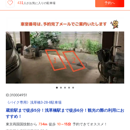
予約へ
431
人が
お気に入りの駐車場
ID:310004951
《バイク専用》浅草橋3-28-8駐車場
蔵前駅まで徒歩5分！浅草橋駅まで徒歩6分！観光の際の利用にお
すすめ！
734m
10～15分
東京両国国技館から
徒歩
予約できてオススメ！