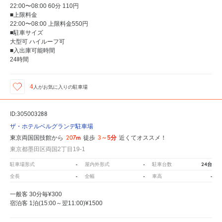
22:00〜08:00 60分 110円
■上限料金
22:00〜08:00 上限料金550円
■駐車サイズ
大型可 ハイルーフ可
■入出庫可能時間
24時間
4
人が
お気に入りの駐車場
ID:305003288
ザ・ホテルベルグランデ駐車場
207m
3～5分
東京両国国技館から
徒歩
近くてオススメ！
東京都墨田区両国2丁目19-1
-
-
24台
駐車場形式
屋内外形式
駐車台数
-
-
-
全長
全幅
車高
一般客 30分毎¥300
宿泊客 1泊(15:00～翌11:00)¥1500