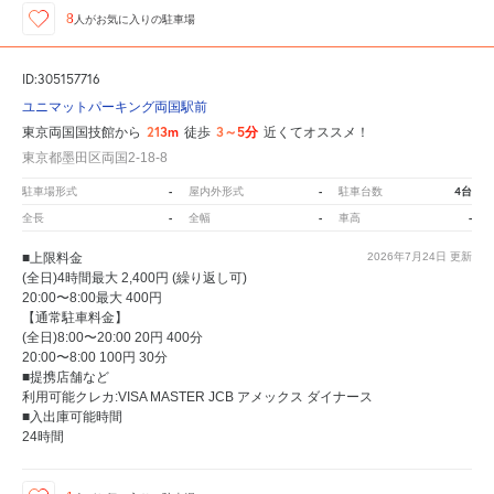
8
人が
お気に入りの駐車場
ID:305157716
ユニマットパーキング両国駅前
213m
3～5分
東京両国国技館から
徒歩
近くてオススメ！
東京都墨田区両国2-18-8
-
-
4台
駐車場形式
屋内外形式
駐車台数
-
-
-
全長
全幅
車高
■上限料金
2026年7月24日
更新
(全日)4時間最大 2,400円 (繰り返し可)
20:00〜8:00最大 400円
【通常駐車料金】
(全日)8:00〜20:00 20円 400分
20:00〜8:00 100円 30分
■提携店舗など
利用可能クレカ:VISA MASTER JCB アメックス ダイナース
■入出庫可能時間
24時間