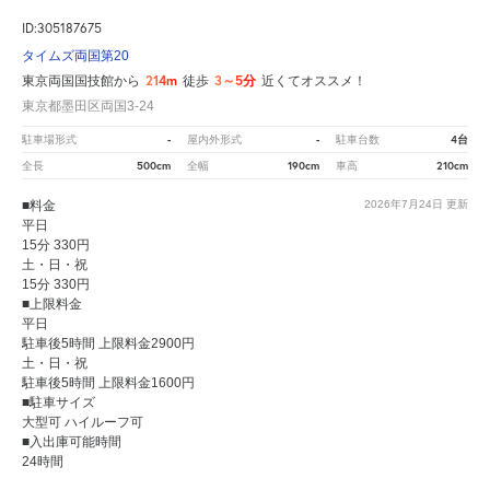
ID:305187675
タイムズ両国第20
214m
3～5分
東京両国国技館から
徒歩
近くてオススメ！
東京都墨田区両国3-24
-
-
4台
駐車場形式
屋内外形式
駐車台数
500cm
190cm
210cm
全長
全幅
車高
■料金
2026年7月24日
更新
平日
15分 330円
土・日・祝
15分 330円
■上限料金
平日
駐車後5時間 上限料金2900円
土・日・祝
駐車後5時間 上限料金1600円
■駐車サイズ
大型可 ハイルーフ可
■入出庫可能時間
24時間