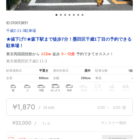
ID:310012851
千歳2-11-3駐車場
★値下げ!!★森下駅まで徒歩7分！墨田区千歳1丁目の予約できる
駐車場！
622m
8～12分
東京両国国技館から
徒歩
予約できてオススメ！
東京都墨田区千歳2-11-3
平置き
屋外
1台
駐車場形式
屋内外形式
駐車台数
500cm
250cm
-
全長
全幅
車高
軽
コ
中型
ボックス
SUV
大型車
トラック
原付
バイク
¥1,870
/
24
0:00
～
0:00
契
時間
¥33,000
マンスリー契約
/
1
ヶ月