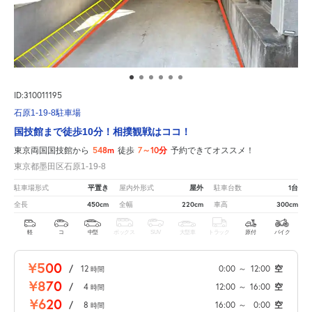
ID:310011195
石原1-19-8駐車場
国技館まで徒歩10分！相撲観戦はココ！
548m
7～10分
東京両国国技館から
徒歩
予約できてオススメ！
東京都墨田区石原1-19-8
平置き
屋外
1台
駐車場形式
屋内外形式
駐車台数
450cm
220cm
300cm
全長
全幅
車高
軽
コ
中型
ボックス
SUV
大型車
トラック
原付
バイク
¥500
/
12
0:00
～
12:00
空
時間
¥870
/
4
12:00
～
16:00
空
時間
¥620
/
8
16:00
～
0:00
空
時間