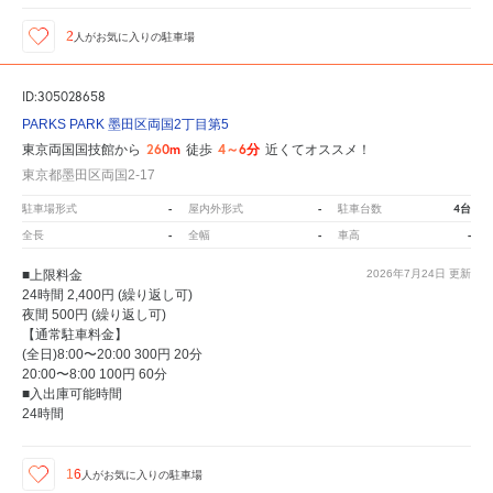
2
人が
お気に入りの駐車場
ID:305028658
PARKS PARK 墨田区両国2丁目第5
260m
4～6分
東京両国国技館から
徒歩
近くてオススメ！
東京都墨田区両国2-17
-
-
4台
駐車場形式
屋内外形式
駐車台数
-
-
-
全長
全幅
車高
■上限料金
2026年7月24日
更新
24時間 2,400円 (繰り返し可)
夜間 500円 (繰り返し可)
【通常駐車料金】
(全日)8:00〜20:00 300円 20分
20:00〜8:00 100円 60分
■入出庫可能時間
24時間
16
人が
お気に入りの駐車場