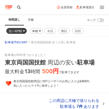
会員登録
駐車場貸出
時間貸し
月極
マップ
近い特P順
車種
今日
明日
日付
駐車場予約の特P
東京両国国技館 近くの安い駐車場
駐車場が50件見つかりました！
東京両国国技館
駐車場
周辺の安い
500円
13
時間
最大料金
で駐車できます
6303
東京両国国技館周辺に特Pユーザーのお気に入りは
件。
気に入ったらマイPに保存しよう！
この周辺に月極で借りられる
駐車場も
7件
あります