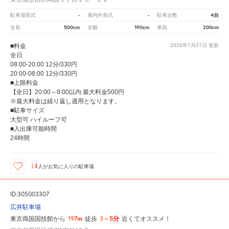
-
-
4台
駐車場形式
屋内外形式
駐車台数
500cm
190cm
200cm
全長
全幅
車高
■料金
2026年7月27日
更新
全日
08:00-20:00 12分/330円
20:00-08:00 12分/330円
■上限料金
【全日】20:00～8:00以内 最大料金500円
※最大料金は繰り返し適用となります。
■駐車サイズ
大型可 ハイルーフ可
■入出庫可能時間
24時間
14
人が
お気に入りの駐車場
ID:305003307
広井駐車場
197m
3～5分
東京両国国技館から
徒歩
近くてオススメ！