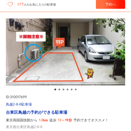
予約へ
677
人が
お気に入りの駐車場
ID:310017699
鳥越2-8-6駐車場
台東区鳥越の予約ができる駐車場
1.0km
13～19分
東京両国国技館から
徒歩
予約できてオススメ！
東京都台東区鳥越2-8-6