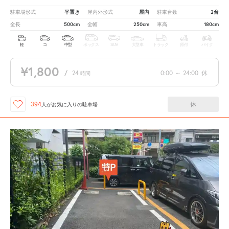
平置き
屋内
2台
駐車場形式
屋内外形式
駐車台数
500cm
250cm
180cm
全長
全幅
車高
軽
コ
中型
ボックス
SUV
大型車
トラック
原付
バイク
¥1,800
/
24
0:00
～
24:00
休
時間
休
394
人が
お気に入りの駐車場