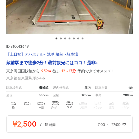
ID:310013649
【土日祝】アパホテル＜浅草 蔵前＞駐車場
蔵前駅まで徒歩2分！蔵前観光にはココ！是非♪
959m
12～17分
東京両国国技館から
徒歩
予約できてオススメ！
東京都台東区駒形2-4-6
機械式
屋内
1台
駐車場形式
屋内外形式
駐車台数
530cm
195cm
200cm
全長
全幅
車高
軽
コ
中型
ボックス
SUV
大型車
トラック
原付
バイク
¥2,500
/
15
7:00
～
22:00
空
時間