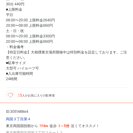
30分 440円
■上限料金
平日
08:00〜20:00 上限料金2640円
20:00〜08:00 上限料金660円
土・日・祝
08:00〜20:00 上限料金3300円
20:00〜08:00 上限料金660円
・料金備考
【特定日料金】大相撲東京場所開催中は特別料金を設定しております。ご注
意ください。
■駐車サイズ
大型可 ハイルーフ可
■入出庫可能時間
24時間
15
人が
お気に入りの駐車場
ID:305148864
両国３丁目第４
194m
3～5分
東京両国国技館から
徒歩
近くてオススメ！
東京都墨田区両国３丁目２６ー１２