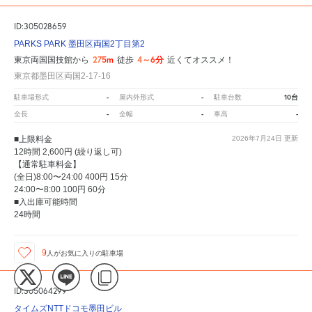
ID:305028659
PARKS PARK 墨田区両国2丁目第2
275m
4～6分
東京両国国技館から
徒歩
近くてオススメ！
東京都墨田区両国2-17-16
-
-
10台
駐車場形式
屋内外形式
駐車台数
-
-
-
全長
全幅
車高
■上限料金
2026年7月24日
更新
12時間 2,600円 (繰り返し可)
【通常駐車料金】
(全日)8:00〜24:00 400円 15分
24:00〜8:00 100円 60分
■入出庫可能時間
24時間
9
人が
お気に入りの駐車場
ID:305064299
タイムズNTTドコモ墨田ビル