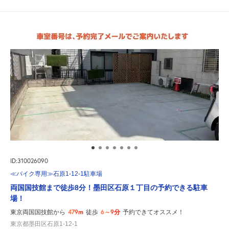
ID:310026090
≪バイク専用≫石原1-12-1駐車場
両国国技館まで徒歩8分！墨田区石原１丁目の予約できる駐車
場！
479m
6～9分
東京両国国技館から
徒歩
予約できてオススメ！
東京都墨田区石原1-12-1