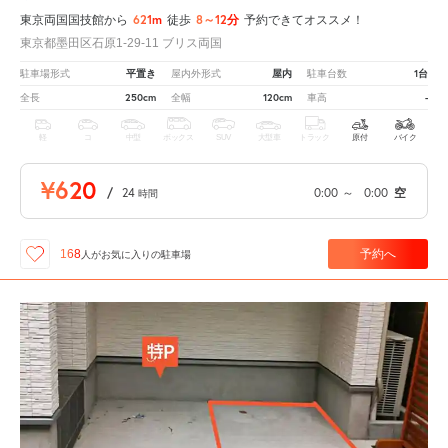
621m
8～12分
東京両国国技館から
徒歩
予約できてオススメ！
東京都墨田区石原1-29-11 ブリス両国
平置き
屋内
1台
駐車場形式
屋内外形式
駐車台数
250cm
120cm
-
全長
全幅
車高
軽
コ
中型
ボックス
SUV
大型車
トラック
原付
バイク
¥620
/
24
0:00
～
0:00
空
時間
予約へ
168
人が
お気に入りの駐車場