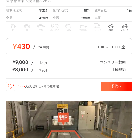
東京都台東区浅草橋3-28-8
平置き
屋外
2台
駐車場形式
屋内外形式
駐車台数
210cm
180cm
-
全長
全幅
車高
軽
コ
中型
ボックス
SUV
大型車
トラック
原付
バイク
¥430
/
24
0:00
～
0:00
空
時間
¥9,000
マンスリー契約
/
1
ヶ月
¥8,000
月極契約
/
1
ヶ月
予約へ
565
人が
お気に入りの駐車場