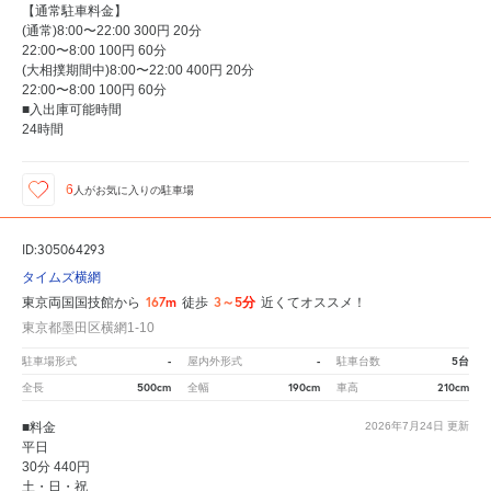
【通常駐車料金】
(通常)8:00〜22:00 300円 20分
22:00〜8:00 100円 60分
(大相撲期間中)8:00〜22:00 400円 20分
22:00〜8:00 100円 60分
■入出庫可能時間
24時間
6
人が
お気に入りの駐車場
ID:305064293
タイムズ横網
167m
3～5分
東京両国国技館から
徒歩
近くてオススメ！
東京都墨田区横網1-10
-
-
5台
駐車場形式
屋内外形式
駐車台数
500cm
190cm
210cm
全長
全幅
車高
■料金
2026年7月24日
更新
平日
30分 440円
土・日・祝