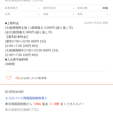
東京都墨田区横網1丁目3-20
-
-
30台
駐車場形式
屋内外形式
駐車台数
-
-
-
全長
全幅
車高
■上限料金
2026年7月24日
更新
(大相撲期間を除く)昼間最大 3,000円 (繰り返し可)
(全日)夜間最大 600円 (繰り返し可)
【通常駐車料金】
(通常)7:00〜22:00 300円 15分
22:00〜7:00 100円 60分
(大相撲期間中)7:00〜22:00 400円 15分
22:00〜7:00 100円 60分
■入出庫可能時間
24時間
28
人が
お気に入りの駐車場
ID:305026381
エコロパーク両国国技館前第１
130m
2～3分
東京両国国技館から
徒歩
近くてオススメ！
東京都墨田区横網1丁目2