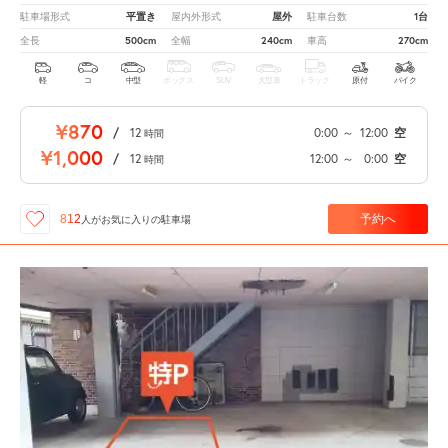
平置き
屋外
1台
駐車場形式
屋内外形式
駐車台数
500cm
240cm
270cm
全長
全幅
車高
軽
コ
中型
ボックス
SUV
大型車
トラック
原付
バイク
¥870
/
12
0:00
～
12:00
空
時間
¥1,000
/
12
12:00
～
0:00
空
時間
予約へ
812
人が
お気に入りの駐車場