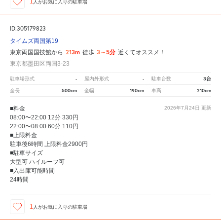
1
人が
お気に入りの駐車場
ID:305179823
タイムズ両国第19
213m
3～5分
東京両国国技館から
徒歩
近くてオススメ！
東京都墨田区両国3-23
-
-
3台
駐車場形式
屋内外形式
駐車台数
500cm
190cm
210cm
全長
全幅
車高
■料金
2026年7月24日
更新
08:00〜22:00 12分 330円
22:00〜08:00 60分 110円
■上限料金
駐車後6時間 上限料金2900円
■駐車サイズ
大型可 ハイルーフ可
■入出庫可能時間
24時間
1
人が
お気に入りの駐車場