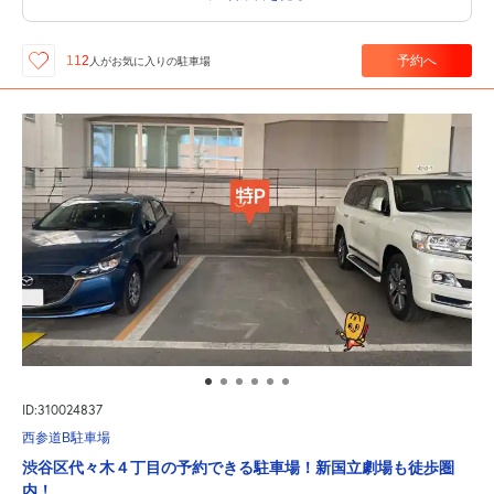
予約へ
112
人が
お気に入りの駐車場
ID:310024837
西参道B駐車場
渋谷区代々木４丁目の予約できる駐車場！新国立劇場も徒歩圏
内！