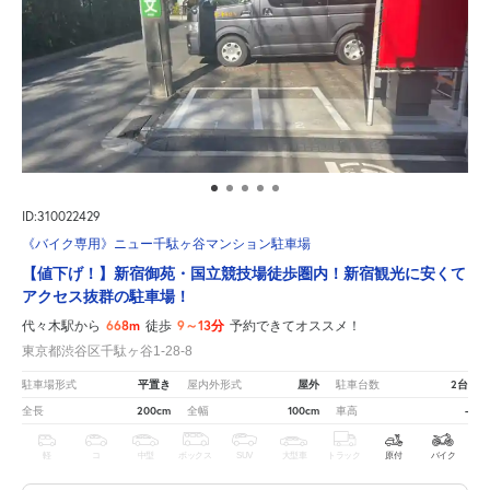
ID:310022429
《バイク専用》ニュー千駄ヶ谷マンション駐車場
【値下げ！】新宿御苑・国立競技場徒歩圏内！新宿観光に安くて
アクセス抜群の駐車場！
668m
9～13分
代々木駅から
徒歩
予約できてオススメ！
東京都渋谷区千駄ヶ谷1-28-8
平置き
屋外
2台
駐車場形式
屋内外形式
駐車台数
200cm
100cm
-
全長
全幅
車高
軽
コ
中型
ボックス
SUV
大型車
トラック
原付
バイク