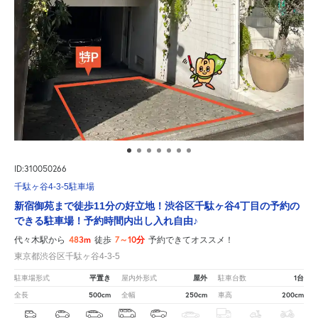
ID:310050266
千駄ヶ谷4-3-5駐車場
新宿御苑まで徒歩11分の好立地！渋谷区千駄ヶ谷4丁目の予約の
できる駐車場！予約時間内出し入れ自由♪
483m
7～10分
代々木駅から
徒歩
予約できてオススメ！
東京都渋谷区千駄ヶ谷4-3-5
平置き
屋外
1台
駐車場形式
屋内外形式
駐車台数
500cm
250cm
200cm
全長
全幅
車高