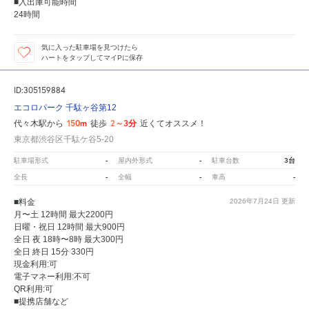
■入出庫可能時間
24時間
気に入った駐車場を見つけたら
ハートをタップしてマイPに保存
ID:305159884
エコロパーク 千駄ヶ谷第12
150m
2～3分
代々木駅から
徒歩
近くてオススメ！
東京都渋谷区千駄ケ谷5-20
-
-
3台
駐車場形式
屋内外形式
駐車台数
-
-
-
全長
全幅
車高
■料金
2026年7月24日
更新
月〜土 12時間 最大2200円
日曜・祝日 12時間 最大900円
全日 夜 18時〜8時 最大300円
全日 終日 15分 330円
現金利用:可
電子マネー利用:不可
QR利用:可
■提携店舗など