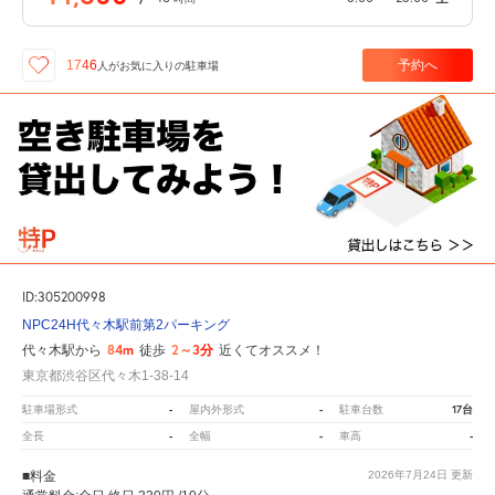
予約へ
1746
人が
お気に入りの駐車場
ID:305200998
NPC24H代々木駅前第2パーキング
84m
2～3分
代々木駅から
徒歩
近くてオススメ！
東京都渋谷区代々木1-38-14
-
-
17台
駐車場形式
屋内外形式
駐車台数
-
-
-
全長
全幅
車高
■料金
2026年7月24日
更新