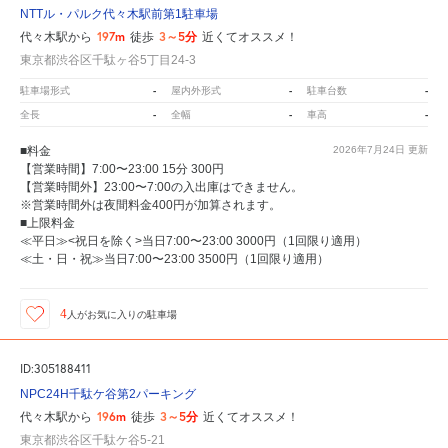
NTTル・パルク代々木駅前第1駐車場
197m
3～5分
代々木駅から
徒歩
近くてオススメ！
東京都渋谷区千駄ヶ谷5丁目24-3
-
-
-
駐車場形式
屋内外形式
駐車台数
-
-
-
全長
全幅
車高
■料金
2026年7月24日
更新
【営業時間】7:00〜23:00 15分 300円
【営業時間外】23:00〜7:00の入出庫はできません。
※営業時間外は夜間料金400円が加算されます。
■上限料金
≪平日≫<祝日を除く>当日7:00〜23:00 3000円（1回限り適用）
≪土・日・祝≫当日7:00〜23:00 3500円（1回限り適用）
4
人が
お気に入りの駐車場
ID:305188411
NPC24H千駄ケ谷第2パーキング
196m
3～5分
代々木駅から
徒歩
近くてオススメ！
東京都渋谷区千駄ケ谷5-21