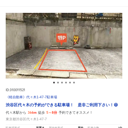
ID:310011521
《軽自動車》代々木1-47-7駐車場
渋谷区代々木の予約ができる駐車場！ 是非ご利用下さい！😄
366m
5～8分
代々木駅から
徒歩
予約できてオススメ！
東京都渋谷区代々木1-47-7
平置き
屋外
1台
駐車場形式
屋内外形式
駐車台数