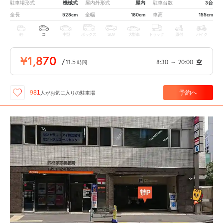
機械式
屋内
3台
駐車場形式
屋内外形式
駐車台数
528cm
180cm
155cm
全長
全幅
車高
軽
コ
中型
ボックス
SUV
大型車
トラック
原付
バイク
¥1,870
/
11.5
8:30
～
20:00
空
時間
予約へ
981
人が
お気に入りの駐車場