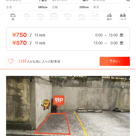
380cm
200cm
-
全長
全幅
車高
軽
コ
中型
ボックス
SUV
大型車
トラック
原付
バイク
¥750
/
13
0:00
～
13:00
空
時間
¥870
/
11
13:00
～
0:00
空
時間
予約へ
1337
人が
お気に入りの駐車場