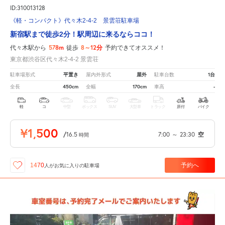
ID:310013128
《軽・コンパクト》代々木2-4-2 景雲荘駐車場
新宿駅まで徒歩2分！駅周辺に来るならココ！
578m
8～12分
代々木駅から
徒歩
予約できてオススメ！
東京都渋谷区代々木2-4-2 景雲荘
平置き
屋外
1台
駐車場形式
屋内外形式
駐車台数
450cm
170cm
-
全長
全幅
車高
軽
コ
中型
ボックス
SUV
大型車
トラック
原付
バイク
¥1,500
/
16.5
7:00
～
23:30
空
時間
予約へ
1470
人が
お気に入りの駐車場