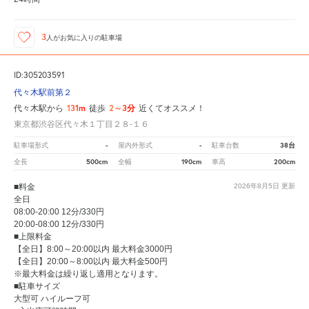
3
人が
お気に入りの駐車場
ID:305203591
代々木駅前第２
131m
2～3分
代々木駅から
徒歩
近くてオススメ！
東京都渋谷区代々木１丁目２８‐１６
-
-
38台
駐車場形式
屋内外形式
駐車台数
500cm
190cm
200cm
全長
全幅
車高
■料金
2026年8月5日
更新
全日
08:00-20:00 12分/330円
20:00-08:00 12分/330円
■上限料金
【全日】8:00～20:00以内 最大料金3000円
【全日】20:00～8:00以内 最大料金500円
※最大料金は繰り返し適用となります。
■駐車サイズ
大型可 ハイルーフ可