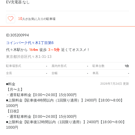
EV充電器:なし
10
人が
お気に入りの駐車場
ID:305200994
コインパーク代々木1丁目第6
164m
3～5分
代々木駅から
徒歩
近くてオススメ！
東京都渋谷区代々木1-31-13
-
-
1台
駐車場形式
屋内外形式
駐車台数
-
-
-
全長
全幅
車高
■料金
2026年7月24日
更新
【月〜土】
・通常駐車料金【0:00〜24:00】15分300円
■上限料金【駐車後4時間以内（1回限り適用）】2400円【18:00〜8:00】
1000円
【日祝】
・通常駐車料金【0:00〜24:00】15分300円
■上限料金【駐車後12時間以内（1回限り適用）】2400円【18:00〜8:00】
1000円