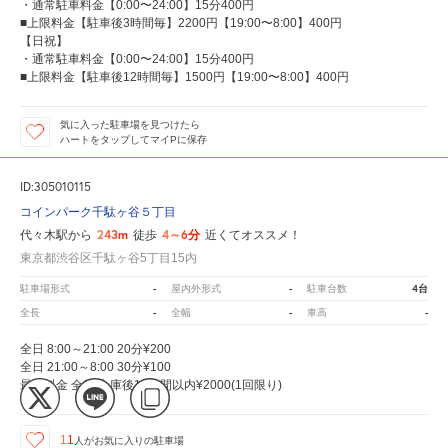
・通常駐車料金【0:00〜24:00】15分400円
■上限料金【駐車後3時間毎】2200円【19:00〜8:00】400円
【日祝】
・通常駐車料金【0:00〜24:00】15分400円
■上限料金【駐車後12時間毎】1500円【19:00〜8:00】400円
気に入った駐車場を見つけたら
ハートをタップしてマイPに保存
ID:305010115
コインパーク千駄ヶ谷５丁目
243m
4～6分
代々木駅から
徒歩
近くてオススメ！
東京都渋谷区千駄ヶ谷5丁目15内
-
-
4台
駐車場形式
屋内外形式
駐車台数
-
-
-
全長
全幅
車高
全日 8:00～21:00 20分¥200
全日 21:00～8:00 30分¥100
最大料金 全日 入庫後12時間以内¥2000(1回限り)
11
人が
お気に入りの駐車場