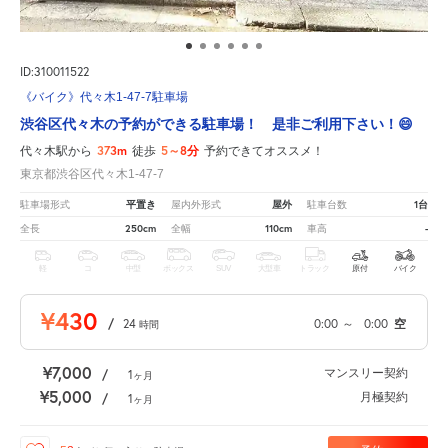
ID:310011522
《バイク》代々木1-47-7駐車場
渋谷区代々木の予約ができる駐車場！ 是非ご利用下さい！😄
373m
5～8分
代々木駅から
徒歩
予約できてオススメ！
東京都渋谷区代々木1-47-7
平置き
屋外
1台
駐車場形式
屋内外形式
駐車台数
250cm
110cm
-
全長
全幅
車高
軽
コ
中型
ボックス
SUV
大型車
トラック
原付
バイク
¥430
/
24
0:00
～
0:00
空
時間
¥7,000
マンスリー契約
/
1
ヶ月
¥5,000
月極契約
/
1
ヶ月