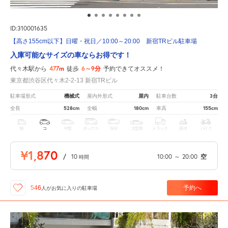
ID:310001635
【高さ155cm以下】日曜・祝日／10:00～20:00 新宿TRビル駐車場
入庫可能なサイズの車ならお得です！
477m
6～9分
代々木駅から
徒歩
予約できてオススメ！
東京都渋谷区代々木2-2-13 新宿TRビル
機械式
屋内
3台
駐車場形式
屋内外形式
駐車台数
528cm
180cm
155cm
全長
全幅
車高
軽
コ
中型
ボックス
SUV
大型車
トラック
原付
バイク
¥1,870
/
10
10:00
～
20:00
空
時間
予約へ
546
人が
お気に入りの駐車場