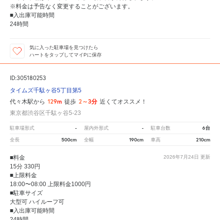
※料金は予告なく変更することがございます。
■入出庫可能時間
24時間
気に入った駐車場を見つけたら
ハートをタップしてマイPに保存
ID:305180253
タイムズ千駄ヶ谷5丁目第5
129m
2～3分
代々木駅から
徒歩
近くてオススメ！
東京都渋谷区千駄ヶ谷5-23
-
-
6台
駐車場形式
屋内外形式
駐車台数
500cm
190cm
210cm
全長
全幅
車高
■料金
2026年7月24日
更新
15分 330円
■上限料金
18:00〜08:00 上限料金1000円
■駐車サイズ
大型可 ハイルーフ可
■入出庫可能時間
24時間