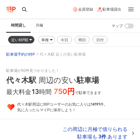
会員登録
駐車場貸出
時間貸し
月極
マップ
近い特P順
車種
今日
明日
日付
駐車場予約の特P
代々木駅 近くの安い駐車場
駐車場が50件見つかりました！
代々木駅
周辺の安い
駐車場
750円
13
時間
最大料金
で駐車できます
14191
代々木駅周辺に特Pユーザーのお気に入りは
件。
気に入ったらマイPに保存しよう！
この周辺に月極で借りられる
駐車場も
3件
あります