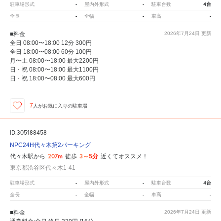
-
-
4台
駐車場形式
屋内外形式
駐車台数
-
-
-
全長
全幅
車高
■料金
2026年7月24日
更新
全日 08:00〜18:00 12分 300円
全日 18:00〜08:00 60分 100円
月〜土 08:00〜18:00 最大2200円
日・祝 08:00〜18:00 最大1100円
日・祝 18:00〜08:00 最大600円
7
人が
お気に入りの駐車場
ID:305188458
NPC24H代々木第2パーキング
207m
3～5分
代々木駅から
徒歩
近くてオススメ！
東京都渋谷区代々木1-41
-
-
4台
駐車場形式
屋内外形式
駐車台数
-
-
-
全長
全幅
車高
■料金
2026年7月24日
更新