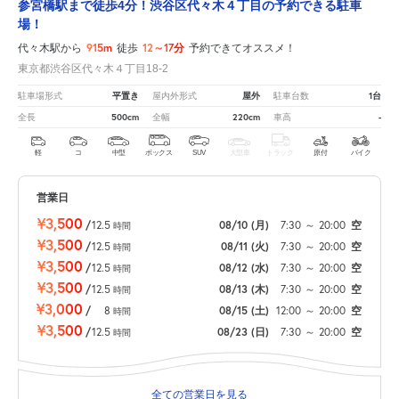
参宮橋駅まで徒歩4分！渋谷区代々木４丁目の予約できる駐車
場！
915m
12～17分
代々木駅から
徒歩
予約できてオススメ！
東京都渋谷区代々木４丁目18-2
平置き
屋外
1台
駐車場形式
屋内外形式
駐車台数
500cm
220cm
-
全長
全幅
車高
軽
コ
中型
ボックス
SUV
大型車
トラック
原付
バイク
営業日
¥3,500
/
12.5
08/10
(月)
7:30
～
20:00
空
時間
¥3,500
/
12.5
08/11
(火)
7:30
～
20:00
空
時間
¥3,500
/
12.5
08/12
(水)
7:30
～
20:00
空
時間
¥3,500
/
12.5
08/13
(木)
7:30
～
20:00
空
時間
¥3,000
/
8
08/15
(土)
12:00
～
20:00
空
時間
¥3,500
/
12.5
08/23
(日)
7:30
～
20:00
空
時間
全ての営業日を見る