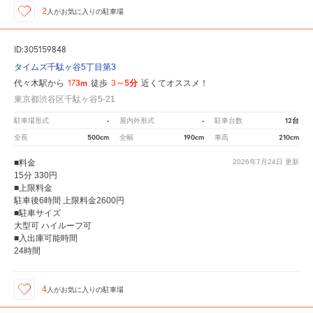
2
人が
お気に入りの駐車場
ID:305159848
タイムズ千駄ヶ谷5丁目第3
173m
3～5分
代々木駅から
徒歩
近くてオススメ！
東京都渋谷区千駄ヶ谷5-21
-
-
12台
駐車場形式
屋内外形式
駐車台数
500cm
190cm
210cm
全長
全幅
車高
■料金
2026年7月24日
更新
15分 330円
■上限料金
駐車後6時間 上限料金2600円
■駐車サイズ
大型可 ハイルーフ可
■入出庫可能時間
24時間
4
人が
お気に入りの駐車場