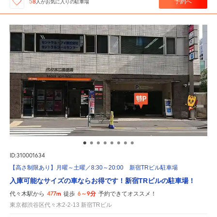
予約へ
58
人が
お気に入りの駐車場
ID:310001634
【高さ制限あり】月曜～土曜／8:30～20:00 新宿TRビル駐車場
入庫可能なサイズの車ならお得です！新宿TRビルの駐車場！
477m
6～9分
代々木駅から
徒歩
予約できてオススメ！
東京都渋谷区代々木2-2-13 新宿TRビル