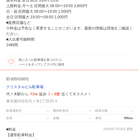
通常料金:全日 終日 330円 /10分
上限料金:月〜土 区間最大 08:00〜19:00 3,800円
日・祝 区間最大 08:00〜19:00 1,500円
全日 区間最大 19:00〜08:00 1,000円
■提携店舗など
※料金は予告なく変更することがございます。最新の情報は現地をご確認く
ださい。
■入出庫可能時間
24時間
気に入った駐車場を見つけたら
ハートをタップしてマイPに保存
ID:305133012
クリスタルビル駐車場
92m
2～3分
代々木駅から
徒歩
近くてオススメ！
東京都渋谷区代々木1丁目35-4
-
-
-
駐車場形式
屋内外形式
駐車台数
-
-
155cm
全長
全幅
車高
■料金
2026年7月24日
更新
【通常駐車料金】