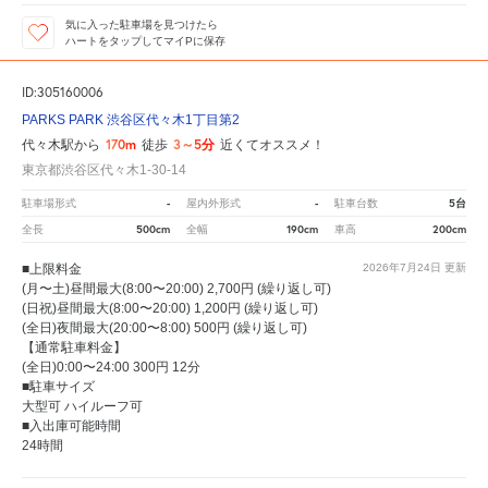
気に入った駐車場を見つけたら
ハートをタップしてマイPに保存
ID:305160006
PARKS PARK 渋谷区代々木1丁目第2
170m
3～5分
代々木駅から
徒歩
近くてオススメ！
東京都渋谷区代々木1-30-14
-
-
5台
駐車場形式
屋内外形式
駐車台数
500cm
190cm
200cm
全長
全幅
車高
■上限料金
2026年7月24日
更新
(月〜土)昼間最大(8:00〜20:00) 2,700円 (繰り返し可)
(日祝)昼間最大(8:00〜20:00) 1,200円 (繰り返し可)
(全日)夜間最大(20:00〜8:00) 500円 (繰り返し可)
【通常駐車料金】
(全日)0:00〜24:00 300円 12分
■駐車サイズ
大型可 ハイルーフ可
■入出庫可能時間
24時間