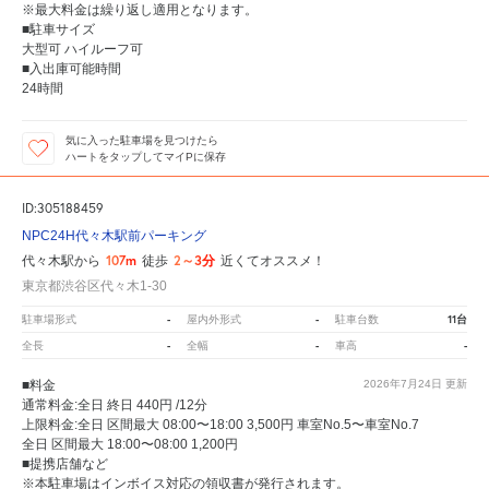
※最大料金は繰り返し適用となります。
■駐車サイズ
大型可 ハイルーフ可
■入出庫可能時間
24時間
気に入った駐車場を見つけたら
ハートをタップしてマイPに保存
ID:305188459
NPC24H代々木駅前パーキング
107m
2～3分
代々木駅から
徒歩
近くてオススメ！
東京都渋谷区代々木1-30
-
-
11台
駐車場形式
屋内外形式
駐車台数
-
-
-
全長
全幅
車高
■料金
2026年7月24日
更新
通常料金:全日 終日 440円 /12分
上限料金:全日 区間最大 08:00〜18:00 3,500円 車室No.5〜車室No.7
全日 区間最大 18:00〜08:00 1,200円
■提携店舗など
※本駐車場はインボイス対応の領収書が発行されます。