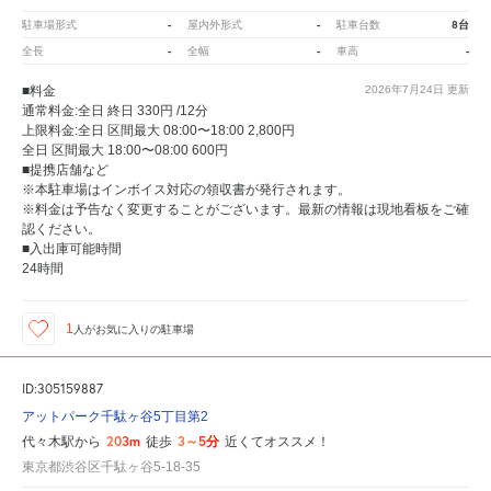
-
-
8台
駐車場形式
屋内外形式
駐車台数
-
-
-
全長
全幅
車高
■料金
2026年7月24日
更新
通常料金:全日 終日 330円 /12分
上限料金:全日 区間最大 08:00〜18:00 2,800円
全日 区間最大 18:00〜08:00 600円
■提携店舗など
※本駐車場はインボイス対応の領収書が発行されます。
※料金は予告なく変更することがございます。最新の情報は現地看板をご確
認ください。
■入出庫可能時間
24時間
1
人が
お気に入りの駐車場
ID:305159887
アットパーク千駄ヶ谷5丁目第2
203m
3～5分
代々木駅から
徒歩
近くてオススメ！
東京都渋谷区千駄ヶ谷5-18-35