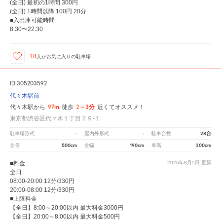
(全日) 最初の1時間 300円
(全日) 1時間以降 100円 20分
■入出庫可能時間
8:30〜22:30
18
人が
お気に入りの駐車場
ID:305203592
代々木駅前
97m
2～3分
代々木駅から
徒歩
近くてオススメ！
東京都渋谷区代々木１丁目２９‐１
-
-
28台
駐車場形式
屋内外形式
駐車台数
500cm
190cm
200cm
全長
全幅
車高
■料金
2026年8月5日
更新
全日
08:00-20:00 12分/330円
20:00-08:00 12分/330円
■上限料金
【全日】8:00～20:00以内 最大料金3000円
【全日】20:00～8:00以内 最大料金500円