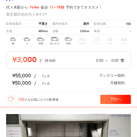
964m
13～19分
代々木駅から
徒歩
予約できてオススメ！
東京都渋谷区代々木4-27
平置き
屋外
5台
駐車場形式
屋内外形式
駐車台数
480cm
230cm
-
全長
全幅
車高
軽
コ
中型
ボックス
SUV
大型車
トラック
原付
バイク
¥3,000
/
24
0:00
～
0:00
空
時間
¥55,000
マンスリー契約
/
1
ヶ月
¥50,000
月極契約
/
1
ヶ月
予約へ
582
人が
お気に入りの駐車場