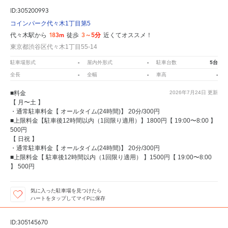
ID:305200993
コインパーク代々木1丁目第5
183m
3～5分
代々木駅から
徒歩
近くてオススメ！
東京都渋谷区代々木1丁目55-14
-
-
5台
駐車場形式
屋内外形式
駐車台数
-
-
-
全長
全幅
車高
■料金
2026年7月24日
更新
【 月〜土 】
・通常駐車料金【 オールタイム(24時間)】 20分/300円
■上限料金【駐車後12時間以内（1回限り適用）】1800円【 19:00〜8:00 】
500円
【 日祝 】
・通常駐車料金【 オールタイム(24時間)】 20分/300円
■上限料金【 駐車後12時間以内（1回限り適用） 】1500円【 19:00〜8:00
】 500円
気に入った駐車場を見つけたら
ハートをタップしてマイPに保存
ID:305145670