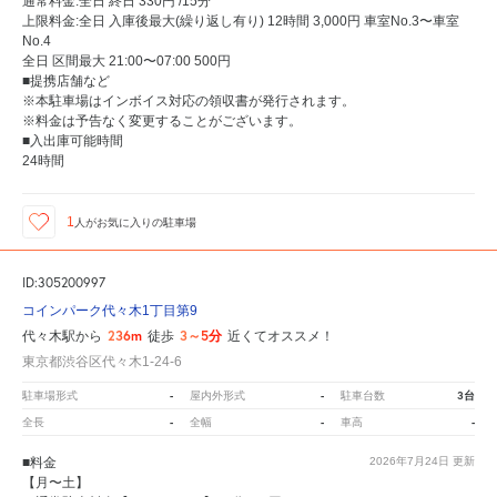
通常料金:全日 終日 330円 /15分
上限料金:全日 入庫後最大(繰り返し有り) 12時間 3,000円 車室No.3〜車室
No.4
全日 区間最大 21:00〜07:00 500円
■提携店舗など
※本駐車場はインボイス対応の領収書が発行されます。
※料金は予告なく変更することがございます。
■入出庫可能時間
24時間
1
人が
お気に入りの駐車場
ID:305200997
コインパーク代々木1丁目第9
236m
3～5分
代々木駅から
徒歩
近くてオススメ！
東京都渋谷区代々木1-24-6
-
-
3台
駐車場形式
屋内外形式
駐車台数
-
-
-
全長
全幅
車高
■料金
2026年7月24日
更新
【月〜土】