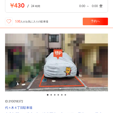
¥430
/
24
0:00
～
0:00
空
時間
予約へ
530
人が
お気に入りの駐車場
ID:310018372
代々木４丁目駐車場