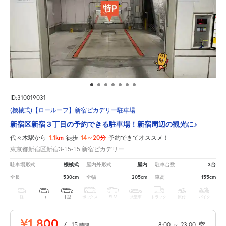
ID:310019031
(機械式)【ロールーフ】新宿ピカデリー駐車場
新宿区新宿３丁目の予約できる駐車場！新宿周辺の観光に♪
1.1km
14～20分
代々木駅から
徒歩
予約できてオススメ！
東京都新宿区新宿3-15-15 新宿ピカデリー
機械式
屋内
3台
駐車場形式
屋内外形式
駐車台数
530cm
205cm
155cm
全長
全幅
車高
軽
コ
中型
ボックス
SUV
大型車
トラック
原付
バイク
¥1,800
/
15
8:00
～
23:00
空
時間