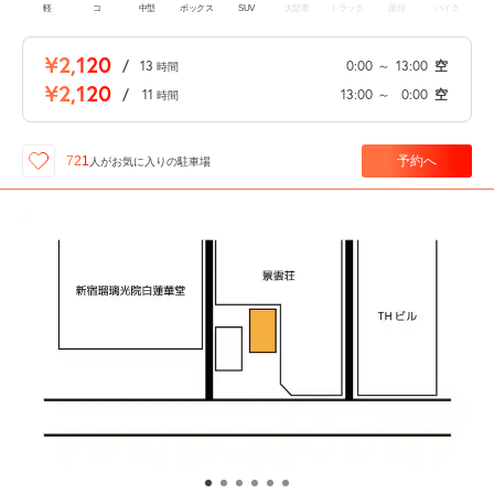
軽
コ
中型
ボックス
SUV
大型車
トラック
原付
バイク
¥2,120
/
13
0:00
～
13:00
空
時間
¥2,120
/
11
13:00
～
0:00
空
時間
予約へ
721
人が
お気に入りの駐車場