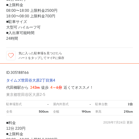
■上限料金
08:00〜18:00 上限料金2500円
18:00〜08:00 上限料金700円
■駐車サイズ
大型可 ハイルーフ可
■入出庫可能時間
24時間
気に入った駐車場を見つけたら
ハートをタップしてマイPに保存
ID:305188166
タイムズ世田谷大原2丁目第4
243m
4～6分
代田橋駅から
徒歩
近くてオススメ！
東京都世田谷区大原2-5
-
-
2台
駐車場形式
屋内外形式
駐車台数
500cm
190cm
210cm
全長
全幅
車高
■料金
2026年7月24日
更新
12分 220円
■上限料金