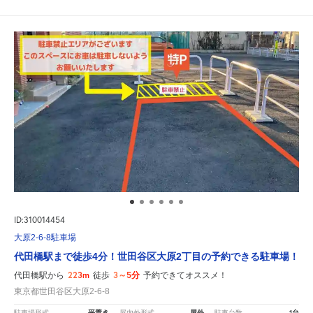
ID:310014454
大原2-6-8駐車場
代田橋駅まで徒歩4分！世田谷区大原2丁目の予約できる駐車場！
223m
3～5分
代田橋駅から
徒歩
予約できてオススメ！
東京都世田谷区大原2-6-8
平置き
屋外
1台
駐車場形式
屋内外形式
駐車台数