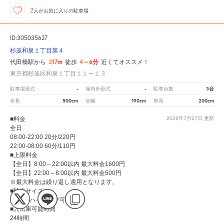
2
人が
お気に入りの駐車場
ID:305035627
杉並和泉１丁目第４
317m
4～6分
代田橋駅から
徒歩
近くてオススメ！
東京都杉並区和泉１丁目１１ー１３
-
-
3台
駐車場形式
屋内外形式
駐車台数
500cm
190cm
200cm
全長
全幅
車高
■料金
2026年7月27日
更新
全日
08:00-22:00 20分/220円
22:00-08:00 60分/110円
■上限料金
【全日】8:00～22:00以内 最大料金1600円
【全日】22:00～8:00以内 最大料金500円
※最大料金は繰り返し適用となります。
■駐車サイズ
大型可 ハイルーフ可
■入出庫可能時間
24時間