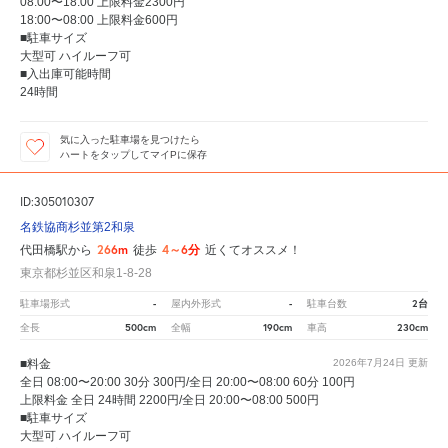
08:00〜18:00 上限料金2300円
18:00〜08:00 上限料金600円
■駐車サイズ
大型可 ハイルーフ可
■入出庫可能時間
24時間
気に入った駐車場を見つけたら
ハートをタップしてマイPに保存
ID:305010307
名鉄協商杉並第2和泉
266m
4～6分
代田橋駅から
徒歩
近くてオススメ！
東京都杉並区和泉1-8-28
-
-
2台
駐車場形式
屋内外形式
駐車台数
500cm
190cm
230cm
全長
全幅
車高
■料金
2026年7月24日
更新
全日 08:00〜20:00 30分 300円/全日 20:00〜08:00 60分 100円
上限料金 全日 24時間 2200円/全日 20:00〜08:00 500円
■駐車サイズ
大型可 ハイルーフ可