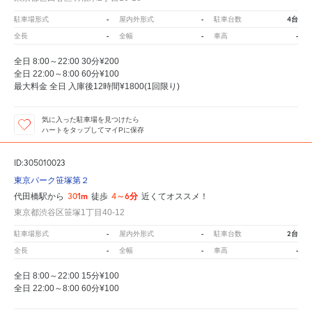
-
-
4台
駐車場形式
屋内外形式
駐車台数
-
-
-
全長
全幅
車高
全日 8:00～22:00 30分¥200
全日 22:00～8:00 60分¥100
最大料金 全日 入庫後12時間¥1800(1回限り)
気に入った駐車場を見つけたら
ハートをタップしてマイPに保存
ID:305010023
東京パーク笹塚第２
301m
4～6分
代田橋駅から
徒歩
近くてオススメ！
東京都渋谷区笹塚1丁目40-12
-
-
2台
駐車場形式
屋内外形式
駐車台数
-
-
-
全長
全幅
車高
全日 8:00～22:00 15分¥100
全日 22:00～8:00 60分¥100