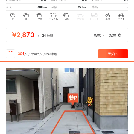
480cm
220cm
-
全長
全幅
車高
軽
コ
中型
ボックス
SUV
大型車
トラック
原付
バイク
¥2,870
/
24
0:00
～
0:00
空
時間
予約へ
304
人が
お気に入りの駐車場