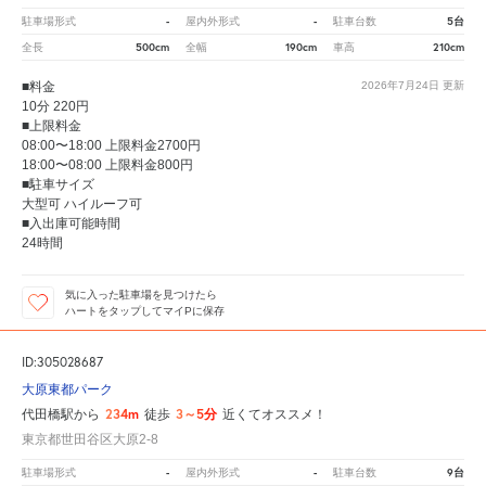
-
-
5台
駐車場形式
屋内外形式
駐車台数
500cm
190cm
210cm
全長
全幅
車高
■料金
2026年7月24日
更新
10分 220円
■上限料金
08:00〜18:00 上限料金2700円
18:00〜08:00 上限料金800円
■駐車サイズ
大型可 ハイルーフ可
■入出庫可能時間
24時間
気に入った駐車場を見つけたら
ハートをタップしてマイPに保存
ID:305028687
大原東都パーク
234m
3～5分
代田橋駅から
徒歩
近くてオススメ！
東京都世田谷区大原2-8
-
-
9台
駐車場形式
屋内外形式
駐車台数