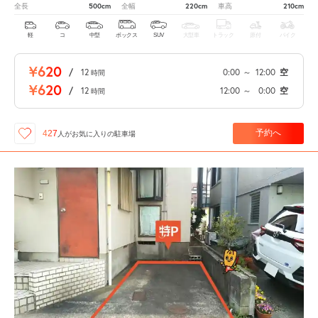
500cm
220cm
210cm
全長
全幅
車高
軽
コ
中型
ボックス
SUV
大型車
トラック
原付
バイク
¥620
/
12
0:00
～
12:00
空
時間
¥620
/
12
12:00
～
0:00
空
時間
予約へ
427
人が
お気に入りの駐車場