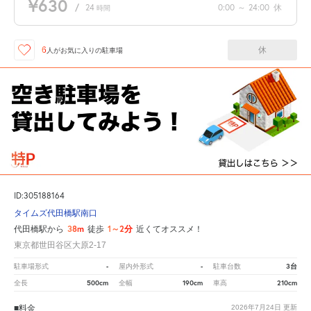
¥630
/
24
0:00
～
24:00
休
時間
休
6
人が
お気に入りの駐車場
ID:305188164
タイムズ代田橋駅南口
38m
1～2分
代田橋駅から
徒歩
近くてオススメ！
東京都世田谷区大原2-17
-
-
3台
駐車場形式
屋内外形式
駐車台数
500cm
190cm
210cm
全長
全幅
車高
■料金
2026年7月24日
更新