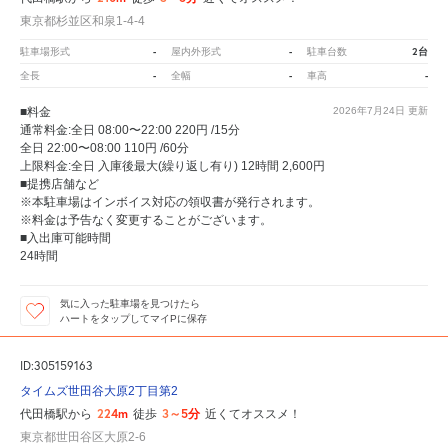
東京都杉並区和泉1-4-4
-
-
2台
駐車場形式
屋内外形式
駐車台数
-
-
-
全長
全幅
車高
■料金
2026年7月24日
更新
通常料金:全日 08:00〜22:00 220円 /15分
全日 22:00〜08:00 110円 /60分
上限料金:全日 入庫後最大(繰り返し有り) 12時間 2,600円
■提携店舗など
※本駐車場はインボイス対応の領収書が発行されます。
※料金は予告なく変更することがございます。
■入出庫可能時間
24時間
気に入った駐車場を見つけたら
ハートをタップしてマイPに保存
ID:305159163
タイムズ世田谷大原2丁目第2
224m
3～5分
代田橋駅から
徒歩
近くてオススメ！
東京都世田谷区大原2-6