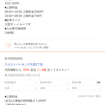
12分 220円
■上限料金
08:00〜18:00 上限料金2500円
18:00〜08:00 上限料金700円
■駐車サイズ
大型可 ハイルーフ可
■入出庫可能時間
24時間
気に入った駐車場を見つけたら
ハートをタップしてマイPに保存
ID:305003002
ウエストパーキング大原2丁目
147m
2～3分
代田橋駅から
徒歩
近くてオススメ！
東京都世田谷区大原2-21-13
-
-
2台
駐車場形式
屋内外形式
駐車台数
-
-
-
全長
全幅
車高
■上限料金
2026年7月24日
更新
(全日)入庫後24時間最大 1,500円
【通常駐車料金】