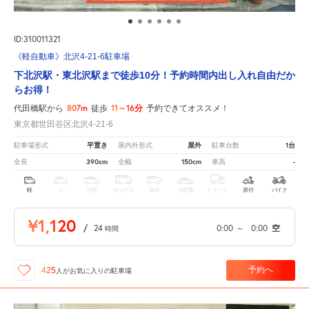
ID:310011321
《軽自動車》北沢4-21-6駐車場
下北沢駅・東北沢駅まで徒歩10分！予約時間内出し入れ自由だか
らお得！
807m
11～16分
代田橋駅から
徒歩
予約できてオススメ！
東京都世田谷区北沢4-21-6
平置き
屋外
1台
駐車場形式
屋内外形式
駐車台数
390cm
150cm
-
全長
全幅
車高
軽
コ
中型
ボックス
SUV
大型車
トラック
原付
バイク
¥1,120
/
24
0:00
～
0:00
空
時間
予約へ
425
人が
お気に入りの駐車場