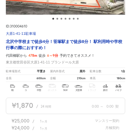
ID:310004610
大原1-41-11駐車場
北沢中学校まで徒歩4分！笹塚駅まで徒歩8分！ 駅利用時や学校
行事の際におすすめ！
478m
6～9分
代田橋駅から
徒歩
予約できてオススメ！
東京都世田谷区大原1-41-11 プランドール大原
平置き
屋外
1台
駐車場形式
屋内外形式
駐車台数
600cm
210cm
180cm
全長
全幅
車高
軽
コ
中型
ボックス
SUV
大型車
トラック
原付
バイク
¥1,870
/
24
0:00
～
0:00
契
時間
¥25,000
マンスリー契約
/
1
ヶ月
¥24,000
月極契約
/
1
ヶ月