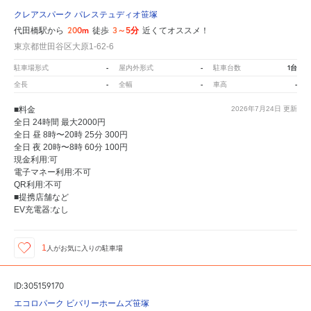
クレアスパーク パレステュディオ笹塚
200m
3～5分
代田橋駅から
徒歩
近くてオススメ！
東京都世田谷区大原1-62-6
-
-
1台
駐車場形式
屋内外形式
駐車台数
-
-
-
全長
全幅
車高
■料金
2026年7月24日
更新
全日 24時間 最大2000円
全日 昼 8時〜20時 25分 300円
全日 夜 20時〜8時 60分 100円
現金利用:可
電子マネー利用:不可
QR利用:不可
■提携店舗など
EV充電器:なし
1
人が
お気に入りの駐車場
ID:305159170
エコロパーク ビバリーホームズ笹塚