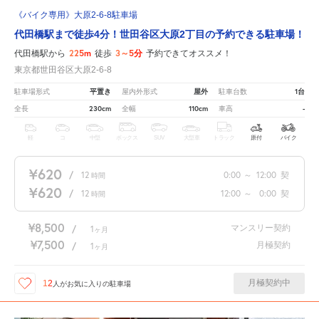
《バイク専用》大原2-6-8駐車場
代田橋駅まで徒歩4分！世田谷区大原2丁目の予約できる駐車場！
225m
3～5分
代田橋駅から
徒歩
予約できてオススメ！
東京都世田谷区大原2-6-8
平置き
屋外
1台
駐車場形式
屋内外形式
駐車台数
230cm
110cm
-
全長
全幅
車高
軽
コ
中型
ボックス
SUV
大型車
トラック
原付
バイク
¥620
/
12
0:00
～
12:00
契
時間
¥620
/
12
12:00
～
0:00
契
時間
¥8,500
マンスリー契約
/
1
ヶ月
¥7,500
月極契約
/
1
ヶ月
月極契約中
12
人が
お気に入りの駐車場