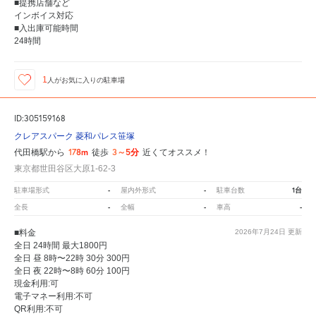
■提携店舗など
インボイス対応
■入出庫可能時間
24時間
1
人が
お気に入りの駐車場
ID:305159168
クレアスパーク 菱和パレス笹塚
178m
3～5分
代田橋駅から
徒歩
近くてオススメ！
東京都世田谷区大原1-62-3
-
-
1台
駐車場形式
屋内外形式
駐車台数
-
-
-
全長
全幅
車高
■料金
2026年7月24日
更新
全日 24時間 最大1800円
全日 昼 8時〜22時 30分 300円
全日 夜 22時〜8時 60分 100円
現金利用:可
電子マネー利用:不可
QR利用:不可