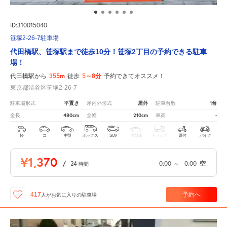
ID:310015040
笹塚2-26-7駐車場
代田橋駅、笹塚駅まで徒歩10分！笹塚2丁目の予約できる駐車
場！
355m
5～8分
代田橋駅から
徒歩
予約できてオススメ！
東京都渋谷区笹塚2-26-7
平置き
屋外
1台
駐車場形式
屋内外形式
駐車台数
480cm
210cm
-
全長
全幅
車高
軽
コ
中型
ボックス
SUV
大型車
トラック
原付
バイク
¥1,370
/
24
0:00
～
0:00
空
時間
予約へ
417
人が
お気に入りの駐車場