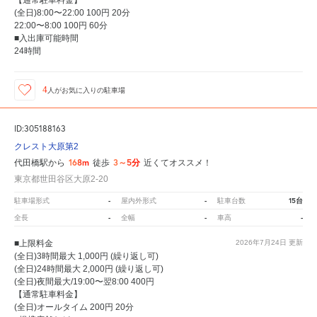
(全日)8:00〜22:00 100円 20分
22:00〜8:00 100円 60分
■入出庫可能時間
24時間
4
人が
お気に入りの駐車場
ID:305188163
クレスト大原第2
168m
3～5分
代田橋駅から
徒歩
近くてオススメ！
東京都世田谷区大原2-20
-
-
15台
駐車場形式
屋内外形式
駐車台数
-
-
-
全長
全幅
車高
■上限料金
2026年7月24日
更新
(全日)3時間最大 1,000円 (繰り返し可)
(全日)24時間最大 2,000円 (繰り返し可)
(全日)夜間最大/19:00〜翌8:00 400円
【通常駐車料金】
(全日)オールタイム 200円 20分