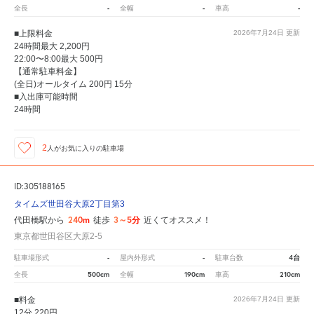
-
-
-
全長
全幅
車高
■上限料金
2026年7月24日
更新
24時間最大 2,200円
22:00〜8:00最大 500円
【通常駐車料金】
(全日)オールタイム 200円 15分
■入出庫可能時間
24時間
2
人が
お気に入りの駐車場
ID:305188165
タイムズ世田谷大原2丁目第3
240m
3～5分
代田橋駅から
徒歩
近くてオススメ！
東京都世田谷区大原2-5
-
-
4台
駐車場形式
屋内外形式
駐車台数
500cm
190cm
210cm
全長
全幅
車高
■料金
2026年7月24日
更新
12分 220円