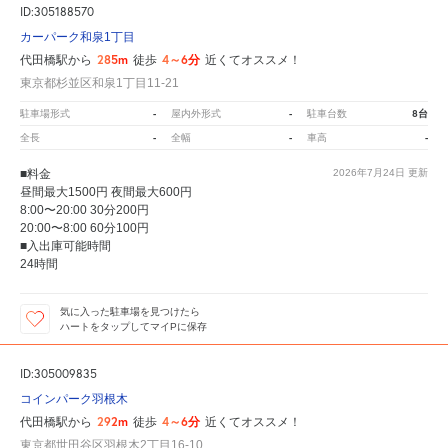
ID:305188570
カーパーク和泉1丁目
285m
4～6分
代田橋駅から
徒歩
近くてオススメ！
東京都杉並区和泉1丁目11-21
-
-
8台
駐車場形式
屋内外形式
駐車台数
-
-
-
全長
全幅
車高
■料金
2026年7月24日
更新
昼間最大1500円 夜間最大600円
8:00〜20:00 30分200円
20:00〜8:00 60分100円
■入出庫可能時間
24時間
気に入った駐車場を見つけたら
ハートをタップしてマイPに保存
ID:305009835
コインパーク羽根木
292m
4～6分
代田橋駅から
徒歩
近くてオススメ！
東京都世田谷区羽根木2丁目16-10