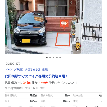
ID:310014791
《バイク専用》大原2-6-10駐車場
代田橋駅すぐのバイク専用の予約駐車場！
245m
4～6分
代田橋駅から
徒歩
予約できてオススメ！
東京都世田谷区大原2-6-10付近
平置き
屋外
1台
駐車場形式
屋内外形式
駐車台数
200cm
120cm
-
全長
全幅
車高