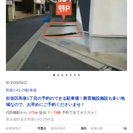
ID:310001612
和泉1-41-29駐車場
杉並区和泉1丁目の予約のできる駐車場！教育施設施設も多い地
域なので、お早めにご予約くださいませ！
672m
9～13分
代田橋駅から
徒歩
予約できてオススメ！
東京都杉並区和泉1-41-29付近
平置き
屋外
1台
駐車場形式
屋内外形式
駐車台数