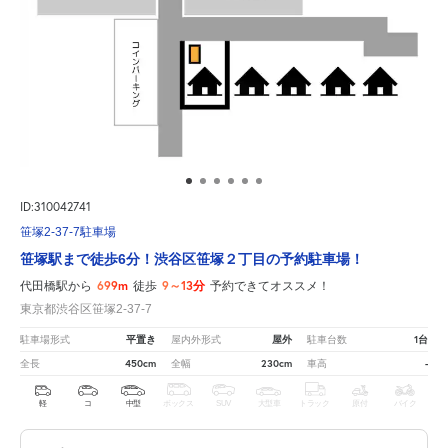
ID:310042741
笹塚2-37-7駐車場
笹塚駅まで徒歩6分！渋谷区笹塚２丁目の予約駐車場！
699m
9～13分
代田橋駅から
徒歩
予約できてオススメ！
東京都渋谷区笹塚2-37-7
平置き
屋外
1台
駐車場形式
屋内外形式
駐車台数
450cm
230cm
-
全長
全幅
車高
軽
コ
中型
ボックス
SUV
大型車
トラック
原付
バイク