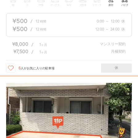
軽
コ
中型
ボックス
SUV
大型車
トラック
原付
バイク
¥500
/
12
0:00
～
12:00
休
時間
¥500
/
12
12:00
～
24:00
休
時間
¥8,000
マンスリー契約
/
1
ヶ月
¥7,500
月極契約
/
1
ヶ月
休
6
人が
お気に入りの駐車場