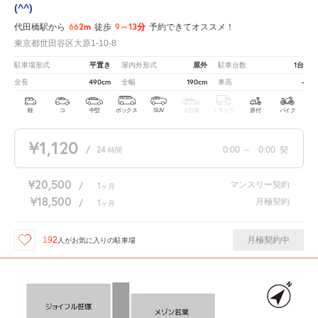
(^^)
662m
9～13分
代田橋駅から
徒歩
予約できてオススメ！
東京都世田谷区大原1-10-8
平置き
屋外
1台
駐車場形式
屋内外形式
駐車台数
490cm
190cm
-
全長
全幅
車高
軽
コ
中型
ボックス
SUV
大型車
トラック
原付
バイク
¥1,120
/
24
0:00
～
0:00
契
時間
¥20,500
マンスリー契約
/
1
ヶ月
¥18,500
月極契約
/
1
ヶ月
月極契約中
192
人が
お気に入りの駐車場