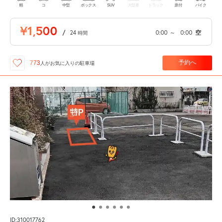
軽
コ
中型
ボックス
SUV
大型車
トラック
原付
バイク
¥1,500
/
24
0:00
～
0:00
空
時間
予約へ
773
人が
お気に入りの駐車場
ID:310017762