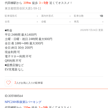
209m
3～5分
代田橋駅から
徒歩
近くてオススメ！
東京都世田谷区大原1-59-11
-
-
1台
駐車場形式
屋内外形式
駐車台数
-
-
-
全長
全幅
車高
■料金
2026年7月24日
更新
平日 24時間 最大1400円
土曜・日曜・祝日 24時間 最大900円
全日 夜 18時〜8時 最大300円
全日 終日 30分 200円
現金利用:可
電子マネー利用:不可
QR利用:不可
■提携店舗など
EV充電器:なし
2
人が
お気に入りの駐車場
ID:305188564
NPC24H和泉第1パーキング
210m
3～5分
代田橋駅から
徒歩
近くてオススメ！