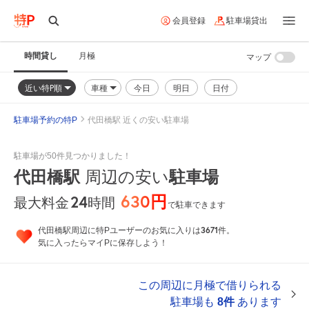
会員登録
駐車場貸出
時間貸し
月極
マップ
近い特P順
車種
今日
明日
日付
駐車場予約の特P
代田橋駅 近くの安い駐車場
駐車場が50件見つかりました！
代田橋駅
周辺の安い
駐車場
630円
24
時間
最大料金
で駐車できます
3671
代田橋駅周辺に特Pユーザーのお気に入りは
件。
気に入ったらマイPに保存しよう！
この周辺に月極で借りられる
駐車場も
8件
あります