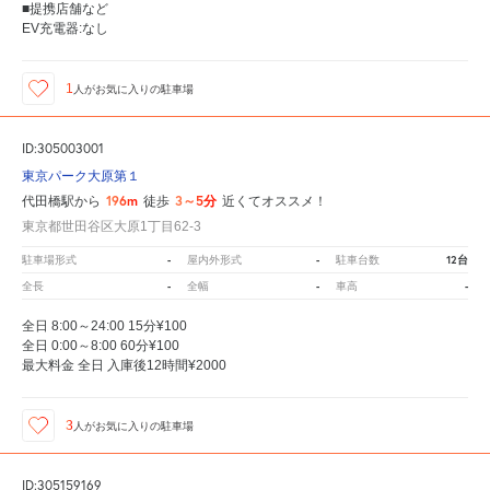
■提携店舗など
EV充電器:なし
1
人が
お気に入りの駐車場
ID:305003001
東京パーク大原第１
196m
3～5分
代田橋駅から
徒歩
近くてオススメ！
東京都世田谷区大原1丁目62-3
-
-
12台
駐車場形式
屋内外形式
駐車台数
-
-
-
全長
全幅
車高
全日 8:00～24:00 15分¥100
全日 0:00～8:00 60分¥100
最大料金 全日 入庫後12時間¥2000
3
人が
お気に入りの駐車場
ID:305159169