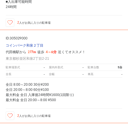
■入出庫可能時間
24時間
2
人が
お気に入りの駐車場
ID:305029000
コインパーク和泉２丁目
277m
4～6分
代田橋駅から
徒歩
近くてオススメ！
東京都杉並区和泉2丁目2-21
-
-
5台
駐車場形式
屋内外形式
駐車台数
-
-
-
全長
全幅
車高
全日 8:00～20:00 30分¥200
全日 20:00～8:00 60分¥100
最大料金 全日 入庫後24時間¥1600(1回限り)
最大料金 全日 20:00～8:00 ¥500
2
人が
お気に入りの駐車場