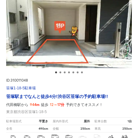
ID:310011048
笹塚1-18-5駐車場
笹塚駅までなんと徒歩4分!渋谷区笹塚の予約駐車場!!
944m
12～17分
代田橋駅から
徒歩
予約できてオススメ！
東京都渋谷区笹塚1-18-5
平置き
屋外
1台
駐車場形式
屋内外形式
駐車台数
490cm
250cm
250cm
全長
全幅
車高