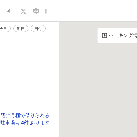
今日
明日
日付
パーキング
周辺に月極で借りられる
駐車場も
4件
あります