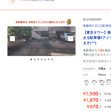
ID:310003099
東麻布2-15-12駐車
【東京タワー】港
きる駐車場‼アメ
ます(^^)
1.1km
永昌寺から
徒歩
予約できてオススメ
東京都港区東麻布2-15
平置き
駐車場形式
500cm
全長
軽
コ
中型
ボッ
¥1,500
/
12
時
¥1,870
/
6
時
¥870
/
6
時