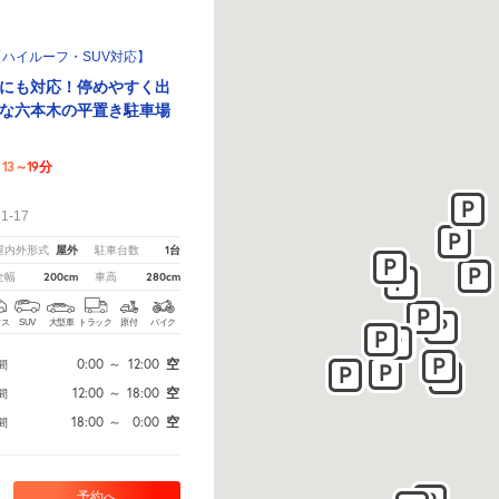
ハイルーフ・SUV対応】
Vにも対応！停めやすく出
な六本木の平置き駐車場
13～19分
！
-17
屋外
1台
屋内外形式
駐車台数
200cm
280cm
全幅
車高
クス
SUV
大型車
トラック
原付
バイク
0:00
～
12:00
空
間
12:00
～
18:00
空
間
18:00
～
0:00
空
間
予約へ