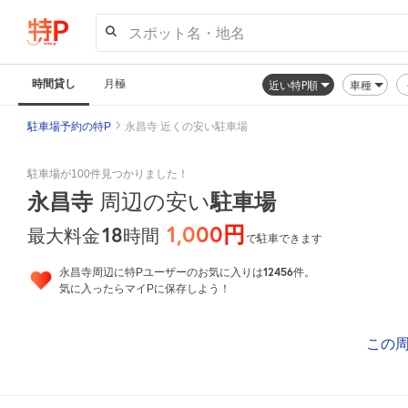
スポット名・地名
時間貸し
月極
近い特P順
車種
駐車場予約の特P
永昌寺 近くの安い駐車場
駐車場が100件見つかりました！
永昌寺
駐車場
周辺の安い
1,000円
18
時間
最大料金
で駐車できます
12456
永昌寺周辺に特Pユーザーのお気に入りは
件。
気に入ったらマイPに保存しよう！
この