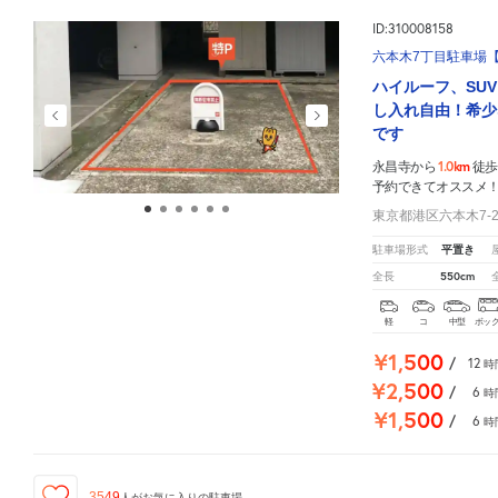
ID:310008158
六本木7丁目駐車場【
ハイルーフ、SU
し入れ自由！希少
です
1.0km
永昌寺から
徒歩
予約できてオススメ
東京都港区六本木7-21
平置き
駐車場形式
550cm
全長
軽
コ
中型
ボッ
¥1,500
/
12
時
¥2,500
/
6
時
¥1,500
/
6
時
3549
人が
お気に入りの駐車場