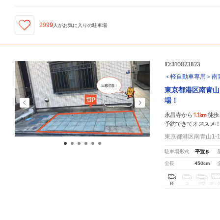
2999
人が
お気に入りの駐車場
ID:310023823
＜軽自動車専用＞南青山
東京都港区南青山
場！
1.1km
永昌寺から
徒歩
予約できてオススメ
東京都港区南青山1-1
平置き
駐車場形式
450cm
全長
軽
コ
中型
ボッ
¥1,120
/
13
時
永昌寺
周辺の格安
駐車場
マップです。他の駐車場がありましたら、
こちら
から教えてください
¥1,870
/
11
時