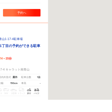
予約へ
1-17-4駐車場
1丁目の予約ができる駐車
14～20分
！
7-4 キャラット南青山
屋外
1台
屋内外形式
駐車台数
150cm
-
全幅
車高
クス
SUV
大型車
トラック
原付
バイク
0:00
～
13:00
空
間
。
※ご注意ください - 徒歩時間は地形の状況や迂回路を反映できていない場合があります。
13:00
～
0:00
空
間