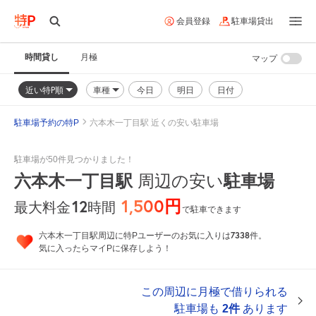
会員登録
駐車場貸出
時間貸し
月極
マップ
近い特P順
車種
今日
明日
日付
駐車場予約の特P
六本木一丁目駅 近くの安い駐車場
駐車場が50件見つかりました！
六本木一丁目駅
周辺の安い
駐車場
1,500円
12
時間
最大料金
で駐車できます
7338
六本木一丁目駅周辺に特Pユーザーのお気に入りは
件。
気に入ったらマイPに保存しよう！
この周辺に月極で借りられる
駐車場も
2件
あります