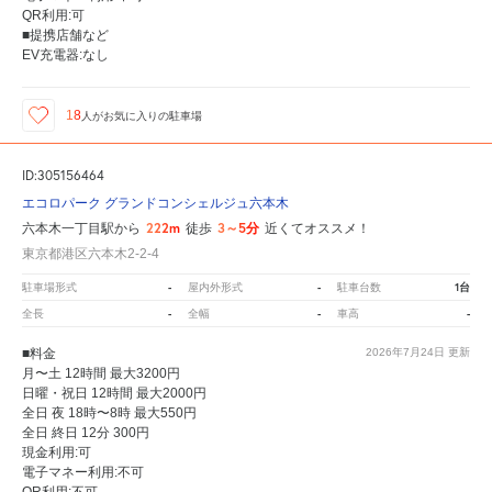
QR利用:可
■提携店舗など
EV充電器:なし
18
人が
お気に入りの駐車場
ID:305156464
エコロパーク グランドコンシェルジュ六本木
222m
3～5分
六本木一丁目駅から
徒歩
近くてオススメ！
東京都港区六本木2-2-4
-
-
1台
駐車場形式
屋内外形式
駐車台数
-
-
-
全長
全幅
車高
■料金
2026年7月24日
更新
月〜土 12時間 最大3200円
日曜・祝日 12時間 最大2000円
全日 夜 18時〜8時 最大550円
全日 終日 12分 300円
現金利用:可
電子マネー利用:不可
QR利用:不可