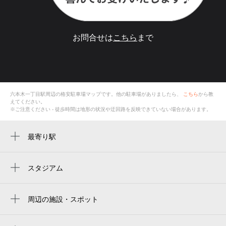
お問合せは
こちら
まで
六本木一丁目駅
周辺の格安
駐車場
マップです。他の駐車場がありましたら、
こちら
から教
えてください。
※ご注意ください - 徒歩時間は地形の状況や迂回路を反映できていない場合があります。
最寄り駅
六本木一丁目駅
神谷町駅
スタジアム
秩父宮ラグビー場
六本木駅
prince chichibu memorial rugby stadium
周辺の施設・スポット
赤坂駅
（株）ネクソン
chichibunomiya rugby stadium
溜池山王駅