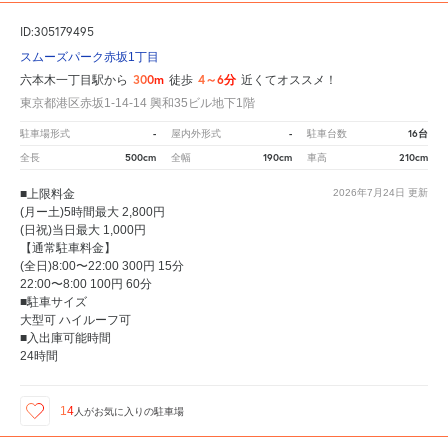
ID:305179495
スムーズパーク赤坂1丁目
300m
4～6分
六本木一丁目駅から
徒歩
近くてオススメ！
東京都港区赤坂1-14-14 興和35ビル地下1階
-
-
16台
駐車場形式
屋内外形式
駐車台数
500cm
190cm
210cm
全長
全幅
車高
■上限料金
2026年7月24日
更新
(月ー土)5時間最大 2,800円
(日祝)当日最大 1,000円
【通常駐車料金】
(全日)8:00〜22:00 300円 15分
22:00〜8:00 100円 60分
■駐車サイズ
大型可 ハイルーフ可
■入出庫可能時間
24時間
14
人が
お気に入りの駐車場