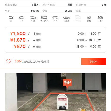
平置き
屋外
2台
駐車場形式
屋内外形式
駐車台数
500cm
250cm
-
全長
全幅
車高
軽
コ
中型
ボックス
SUV
大型車
トラック
原付
バイク
¥1,500
/
12
0:00
～
12:00
空
時間
¥1,870
/
6
12:00
～
18:00
空
時間
¥870
/
6
18:00
～
0:00
空
時間
予約へ
3004
人が
お気に入りの駐車場