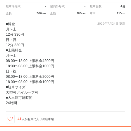
-
-
4台
駐車場形式
屋内外形式
駐車台数
500cm
190cm
210cm
全長
全幅
車高
■料金
2026年7月24日
更新
月〜土
12分 330円
日・祝
12分 330円
■上限料金
月〜土
08:00〜18:00 上限料金4200円
18:00〜08:00 上限料金1000円
日・祝
08:00〜18:00 上限料金2000円
18:00〜08:00 上限料金1000円
■駐車サイズ
大型可 ハイルーフ可
■入出庫可能時間
24時間
41
人が
お気に入りの駐車場