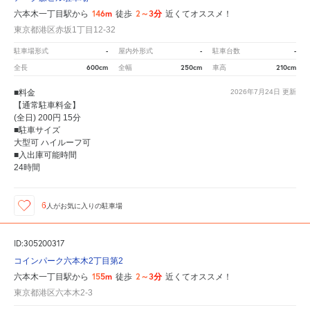
146m
2～3分
六本木一丁目駅から
徒歩
近くてオススメ！
東京都港区赤坂1丁目12-32
-
-
-
駐車場形式
屋内外形式
駐車台数
600cm
250cm
210cm
全長
全幅
車高
■料金
2026年7月24日
更新
【通常駐車料金】
(全日) 200円 15分
■駐車サイズ
大型可 ハイルーフ可
■入出庫可能時間
24時間
6
人が
お気に入りの駐車場
ID:305200317
コインパーク六本木2丁目第2
155m
2～3分
六本木一丁目駅から
徒歩
近くてオススメ！
東京都港区六本木2-3