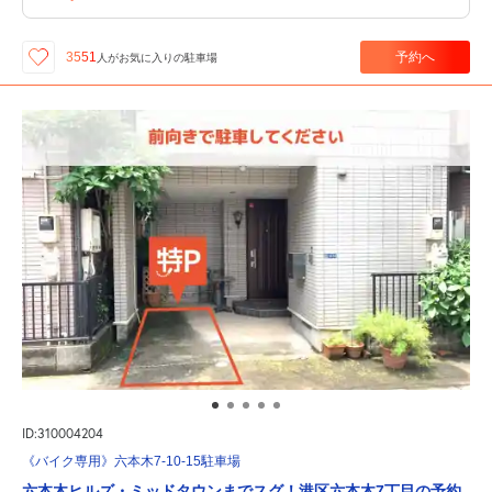
予約へ
3551
人が
お気に入りの駐車場
ID:310004204
《バイク専用》六本木7-10-15駐車場
六本木ヒルズ・ミッドタウンまでスグ！港区六本木7丁目の予約