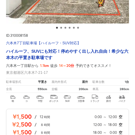
ID:310008158
六本木7丁目駐車場【ハイルーフ・SUV対応】
ハイルーフ、SUVにも対応！停めやすく出し入れ自由！希少な六
本木の平置き駐車場です
1.1km
14～20分
六本木一丁目駅から
徒歩
予約できてオススメ！
東京都港区六本木7-21-17
平置き
屋外
1台
駐車場形式
屋内外形式
駐車台数
550cm
200cm
280cm
全長
全幅
車高
軽
コ
中型
ボックス
SUV
大型車
トラック
原付
バイク
¥1,500
/
12
0:00
～
12:00
空
時間
¥2,500
/
6
12:00
～
18:00
空
時間
¥1,500
/
6
18:00
～
0:00
空
時間