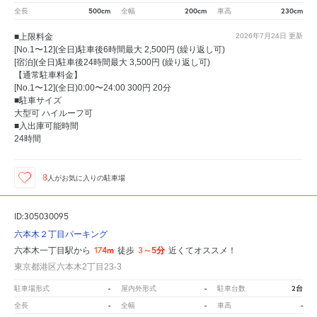
500cm
200cm
230cm
全長
全幅
車高
■上限料金
2026年7月24日
更新
[No.1〜12](全日)駐車後6時間最大 2,500円 (繰り返し可)
[宿泊](全日)駐車後24時間最大 3,500円 (繰り返し可)
【通常駐車料金】
[No.1〜12](全日)0:00〜24:00 300円 20分
■駐車サイズ
大型可 ハイルーフ可
■入出庫可能時間
24時間
8
人が
お気に入りの駐車場
ID:305030095
六本木２丁目パーキング
174m
3～5分
六本木一丁目駅から
徒歩
近くてオススメ！
東京都港区六本木2丁目23-3
-
-
2台
駐車場形式
屋内外形式
駐車台数
-
-
-
全長
全幅
車高