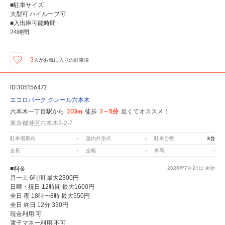
■駐車サイズ
大型可 ハイルーフ可
■入出庫可能時間
24時間
9
人が
お気に入りの駐車場
ID:305156472
エコロパーク クレール六本木
203m
3～5分
六本木一丁目駅から
徒歩
近くてオススメ！
東京都港区六本木2-2-7
-
-
3台
駐車場形式
屋内外形式
駐車台数
-
-
-
全長
全幅
車高
■料金
2026年7月24日
更新
月〜土 6時間 最大2300円
日曜・祝日 12時間 最大1600円
全日 夜 18時〜8時 最大550円
全日 終日 12分 330円
現金利用:可
電子マネー利用:不可