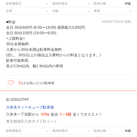
-
-
19台
駐車場形式
屋内外形式
駐車台数
-
-
-
全長
全幅
車高
■料金
2026年7月24日
更新
全日 30分600円 (8:00〜19:00) 昼間最大3,800円
全日 60分100円 (19:00〜8:00)
<上限料金>
30分未満無料:
入庫から30分未満は駐車料金無料
(但し、30分以上の場合は入庫時からの料金となります。)
駐車可能車両:
長さ5.0m以内、幅1.9m以内の車両
9
人が
お気に入りの駐車場
ID:305037199
六本木ティーキューブ駐車場
107m
2～3分
六本木一丁目駅から
徒歩
近くてオススメ！
東京都港区六本木３丁目１ー１
-
-
16台
駐車場形式
屋内外形式
駐車台数