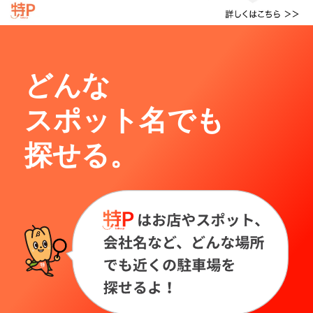
どんな
スポット名でも
探せる。