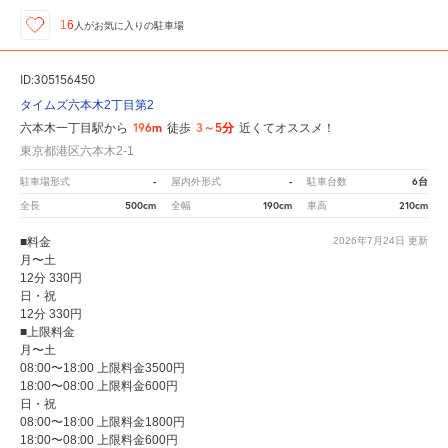
16
人が
お気に入りの駐車場
ID:305156450
タイムズ六本木2丁目第2
196m
3～5分
六本木一丁目駅から
徒歩
近くてオススメ！
東京都港区六本木2-1
-
-
6台
駐車場形式
屋内外形式
駐車台数
500cm
190cm
210cm
全長
全幅
車高
■料金
2026年7月24日
更新
月〜土
12分 330円
日・祝
12分 330円
■上限料金
月〜土
08:00〜18:00 上限料金3500円
18:00〜08:00 上限料金600円
日・祝
08:00〜18:00 上限料金1800円
18:00〜08:00 上限料金600円