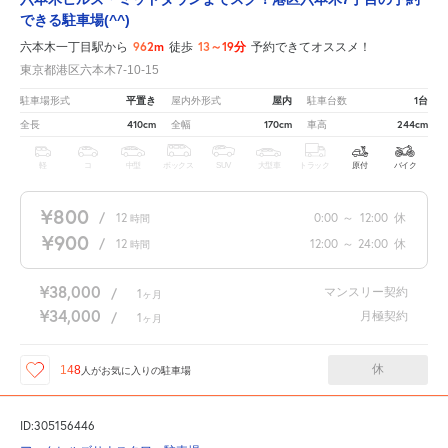
できる駐車場(^^)
962m
13～19分
六本木一丁目駅から
徒歩
予約できてオススメ！
東京都港区六本木7-10-15
平置き
屋内
1台
駐車場形式
屋内外形式
駐車台数
410cm
170cm
244cm
全長
全幅
車高
軽
コ
中型
ボックス
SUV
大型車
トラック
原付
バイク
¥800
/
12
0:00
～
12:00
休
時間
¥900
/
12
12:00
～
24:00
休
時間
¥38,000
マンスリー契約
/
1
ヶ月
¥34,000
月極契約
/
1
ヶ月
休
148
人が
お気に入りの駐車場
ID:305156446