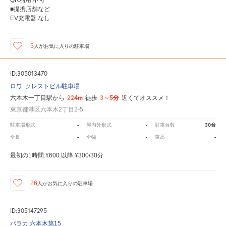
■提携店舗など
EV充電器:なし
5
人が
お気に入りの駐車場
ID:305013470
ロワ･クレストビル駐車場
224m
3～5分
六本木一丁目駅から
徒歩
近くてオススメ！
東京都港区六本木2丁目2-5
-
-
30台
駐車場形式
屋内外形式
駐車台数
-
-
-
全長
全幅
車高
最初の1時間:¥600 以降:¥300/30分
26
人が
お気に入りの駐車場
ID:305147295
パラカ 六本木第15