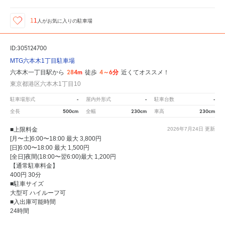
11
人が
お気に入りの駐車場
ID:305124700
MTG六本木1丁目駐車場
284m
4～6分
六本木一丁目駅から
徒歩
近くてオススメ！
東京都港区六本木1丁目10
-
-
-
駐車場形式
屋内外形式
駐車台数
500cm
230cm
230cm
全長
全幅
車高
■上限料金
2026年7月24日
更新
[月〜土]6:00〜18:00 最大 3,800円
[日]6:00〜18:00 最大 1,500円
[全日]夜間(18:00〜翌6:00)最大 1,200円
【通常駐車料金】
400円 30分
■駐車サイズ
大型可 ハイルーフ可
■入出庫可能時間
24時間