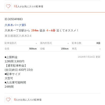
61
人が
お気に入りの駐車場
ID:305049883
六本木パーク第5
284m
4～6分
六本木一丁目駅から
徒歩
近くてオススメ！
東京都港区六本木3-4
-
-
8台
駐車場形式
屋内外形式
駐車台数
500cm
250cm
-
全長
全幅
車高
■上限料金
2026年7月24日
更新
12時間 3,900円
【通常駐車料金】
(全日)終日 400円 15分
■駐車サイズ
大型可
■入出庫可能時間
24時間
8
人が
お気に入りの駐車場