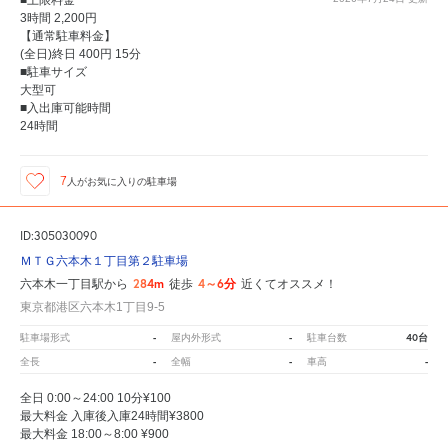
3時間 2,200円
【通常駐車料金】
(全日)終日 400円 15分
■駐車サイズ
大型可
■入出庫可能時間
24時間
7
人が
お気に入りの駐車場
ID:305030090
ＭＴＧ六本木１丁目第２駐車場
284m
4～6分
六本木一丁目駅から
徒歩
近くてオススメ！
東京都港区六本木1丁目9-5
-
-
40台
駐車場形式
屋内外形式
駐車台数
-
-
-
全長
全幅
車高
全日 0:00～24:00 10分¥100
最大料金 入庫後入庫24時間¥3800
最大料金 18:00～8:00 ¥900