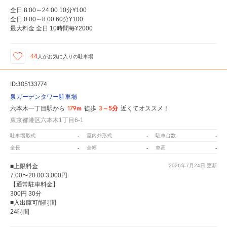
全日 8:00～24:00 10分¥100
全日 0:00～8:00 60分¥100
最大料金 全日 10時間毎¥2000
44
人が
お気に入りの駐車場
ID:305133774
泉ガーデンタワー駐車場
179m
3～5分
六本木一丁目駅から
徒歩
近くてオススメ！
東京都港区六本木1丁目6-1
-
-
-
駐車場形式
屋内外形式
駐車台数
-
-
-
全長
全幅
車高
■上限料金
2026年7月24日
更新
7:00〜20:00 3,000円
【通常駐車料金】
300円 30分
■入出庫可能時間
24時間