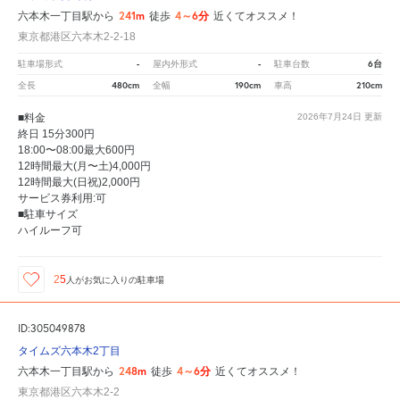
241m
4～6分
六本木一丁目駅から
徒歩
近くてオススメ！
東京都港区六本木2-2-18
-
-
6台
駐車場形式
屋内外形式
駐車台数
480cm
190cm
210cm
全長
全幅
車高
■料金
2026年7月24日
更新
終日 15分300円
18:00〜08:00最大600円
12時間最大(月〜土)4,000円
12時間最大(日祝)2,000円
サービス券利用:可
■駐車サイズ
ハイルーフ可
25
人が
お気に入りの駐車場
ID:305049878
タイムズ六本木2丁目
248m
4～6分
六本木一丁目駅から
徒歩
近くてオススメ！
東京都港区六本木2-2