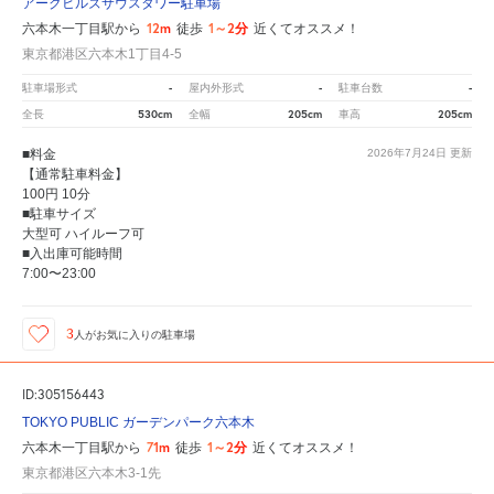
アークヒルズサウスタワー駐車場
12m
1～2分
六本木一丁目駅から
徒歩
近くてオススメ！
東京都港区六本木1丁目4-5
-
-
-
駐車場形式
屋内外形式
駐車台数
530cm
205cm
205cm
全長
全幅
車高
■料金
2026年7月24日
更新
【通常駐車料金】
100円 10分
■駐車サイズ
大型可 ハイルーフ可
■入出庫可能時間
7:00〜23:00
3
人が
お気に入りの駐車場
ID:305156443
TOKYO PUBLIC ガーデンパーク六本木
71m
1～2分
六本木一丁目駅から
徒歩
近くてオススメ！
東京都港区六本木3-1先