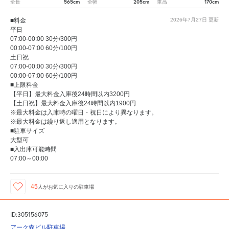
565cm
205cm
170cm
全長
全幅
車高
■料金
2026年7月27日
更新
平日
07:00-00:00 30分/300円
00:00-07:00 60分/100円
土日祝
07:00-00:00 30分/300円
00:00-07:00 60分/100円
■上限料金
【平日】最大料金入庫後24時間以内3200円
【土日祝】最大料金入庫後24時間以内1900円
※最大料金は入庫時の曜日・祝日により異なります。
※最大料金は繰り返し適用となります。
■駐車サイズ
大型可
■入出庫可能時間
07:00～00:00
45
人が
お気に入りの駐車場
ID:305156075
アーク森ビル駐車場