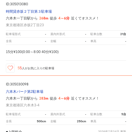
ID:305013080
時間貸赤坂２丁目第３駐車場
268m
4～6分
六本木一丁目駅から
徒歩
近くてオススメ！
東京都港区赤坂2丁目23
-
-
21台
駐車場形式
屋内外形式
駐車台数
-
-
-
全長
全幅
車高
15分¥100(0:00～8:00 40分¥100)
55
人が
お気に入りの駐車場
ID:305030098
六本木パーク第2駐車場
283m
4～6分
六本木一丁目駅から
徒歩
近くてオススメ！
東京都港区六本木3-4
-
-
5台
駐車場形式
屋内外形式
駐車台数
500cm
250cm
-
全長
全幅
車高
■上限料金
2026年7月24日
更新