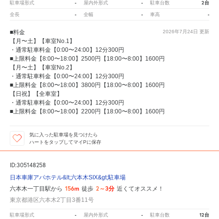
-
-
2台
駐車場形式
屋内外形式
駐車台数
-
-
-
全長
全幅
車高
■料金
2026年7月24日
更新
【月〜土】【車室No.1】
・通常駐車料金【0:00〜24:00】12分300円
■上限料金【8:00〜18:00】2500円【18:00〜8:00】1600円
【月〜土】【車室No.2】
・通常駐車料金【0:00〜24:00】12分300円
■上限料金【8:00〜18:00】3800円【18:00〜8:00】1600円
【日祝】【全車室】
・通常駐車料金【0:00〜24:00】12分300円
■上限料金【8:00〜18:00】2200円【18:00〜8:00】1600円
気に入った駐車場を見つけたら
ハートをタップしてマイPに保存
ID:305148258
日本車庫アパホテル&lt;六本木SIX&gt;駐車場
156m
2～3分
六本木一丁目駅から
徒歩
近くてオススメ！
東京都港区六本木2丁目3番11号
-
-
12台
駐車場形式
屋内外形式
駐車台数