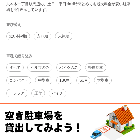
六本木一丁目駅周辺の、土日・平日NaN時間とめても最大料金が安い駐車
場を4件表示しています。
並び替え
近い特P順
安い順
人気順
車種で絞り込み
すべて
クルマのみ
バイクのみ
軽自動車
コンパクト
中型車
1BOX
SUV
大型車
トラック
原付
バイク