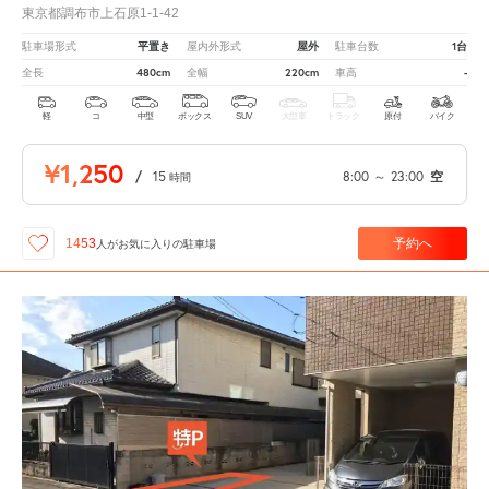
東京都調布市上石原1-1-42
平置き
屋外
1台
駐車場形式
屋内外形式
駐車台数
480cm
220cm
-
全長
全幅
車高
軽
コ
中型
ボックス
SUV
大型車
トラック
原付
バイク
¥1,250
/
15
8:00
～
23:00
空
時間
予約へ
1453
人が
お気に入りの駐車場