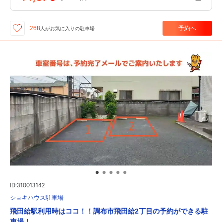
予約へ
268
人が
お気に入りの駐車場
ID:310013142
ショキハウス駐車場
飛田給駅利用時はココ！！調布市飛田給2丁目の予約ができる駐
車場！