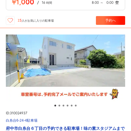
¥1,000
/
16
8:00
～
0:00
空
時間
予約へ
15
人が
お気に入りの駐車場
ID:310024937
白糸台6-24-4駐車場
府中市白糸台６丁目の予約できる駐車場！味の素スタジアムまで