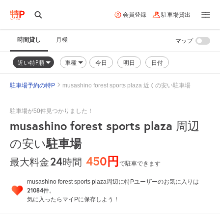
会員登録
駐車場貸出
時間貸し
月極
マップ
近い特P順
車種
今日
明日
日付
駐車場予約の特P
musashino forest sports plaza 近くの安い駐車場
駐車場が50件見つかりました！
musashino forest sports plaza
周辺
駐車場
の安い
450円
24
時間
最大料金
で駐車できます
musashino forest sports plaza周辺に特Pユーザーのお気に入りは
21084
件。
気に入ったらマイPに保存しよう！