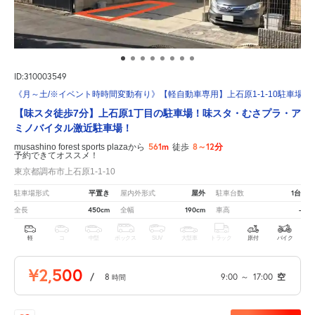
ID:310003549
《月～土/※イベント時時間変動有り》【軽自動車専用】上石原1-1-10駐車場
【味スタ徒歩7分】上石原1丁目の駐車場！味スタ・むさプラ・ア
ミノバイタル激近駐車場！
561m
8～12分
musashino forest sports plazaから
徒歩
予約できてオススメ！
東京都調布市上石原1-1-10
平置き
屋外
1台
駐車場形式
屋内外形式
駐車台数
450cm
190cm
-
全長
全幅
車高
軽
コ
中型
ボックス
SUV
大型車
トラック
原付
バイク
¥2,500
/
8
9:00
～
17:00
空
時間