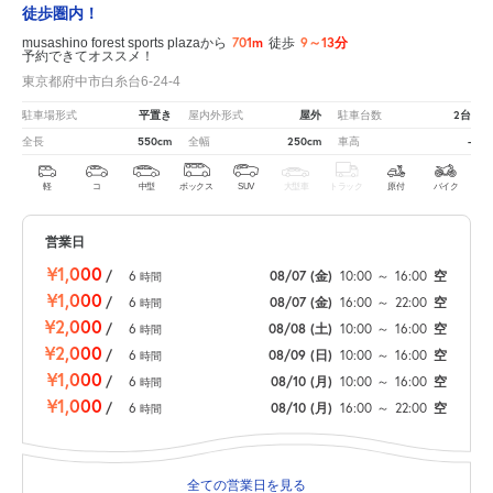
徒歩圏内！
701m
9～13分
musashino forest sports plazaから
徒歩
予約できてオススメ！
東京都府中市白糸台6-24-4
平置き
屋外
2台
駐車場形式
屋内外形式
駐車台数
550cm
250cm
-
全長
全幅
車高
軽
コ
中型
ボックス
SUV
大型車
トラック
原付
バイク
営業日
¥1,000
/
6
08/07
(金)
10:00
～
16:00
空
時間
¥1,000
/
6
08/07
(金)
16:00
～
22:00
空
時間
¥2,000
/
6
08/08
(土)
10:00
～
16:00
空
時間
¥2,000
/
6
08/09
(日)
10:00
～
16:00
空
時間
¥1,000
/
6
08/10
(月)
10:00
～
16:00
空
時間
¥1,000
/
6
08/10
(月)
16:00
～
22:00
空
時間
全ての営業日を見る