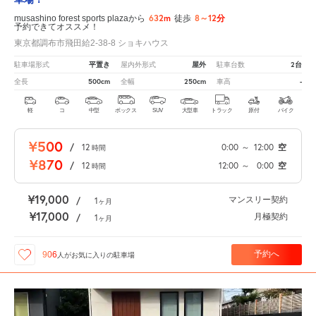
632m
8～12分
musashino forest sports plazaから
徒歩
予約できてオススメ！
東京都調布市飛田給2-38-8 ショキハウス
平置き
屋外
2台
駐車場形式
屋内外形式
駐車台数
500cm
250cm
-
全長
全幅
車高
軽
コ
中型
ボックス
SUV
大型車
トラック
原付
バイク
¥500
/
12
0:00
～
12:00
空
時間
¥870
/
12
12:00
～
0:00
空
時間
¥19,000
マンスリー契約
/
1
ヶ月
¥17,000
月極契約
/
1
ヶ月
予約へ
906
人が
お気に入りの駐車場