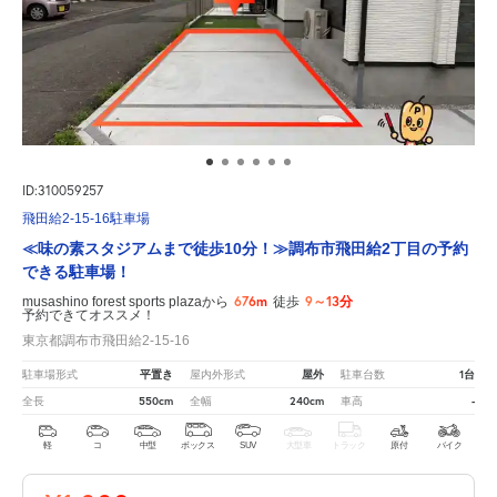
ID:310059257
飛田給2-15-16駐車場
≪味の素スタジアムまで徒歩10分！≫調布市飛田給2丁目の予約
できる駐車場！
676m
9～13分
musashino forest sports plazaから
徒歩
予約できてオススメ！
東京都調布市飛田給2-15-16
平置き
屋外
1台
駐車場形式
屋内外形式
駐車台数
550cm
240cm
-
全長
全幅
車高
軽
コ
中型
ボックス
SUV
大型車
トラック
原付
バイク