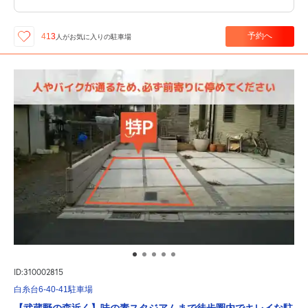
予約へ
413
人が
お気に入りの駐車場
ID:310002815
白糸台6-40-41駐車場
【武蔵野の森近く】味の素スタジアムまで徒歩圏内でキレイな駐