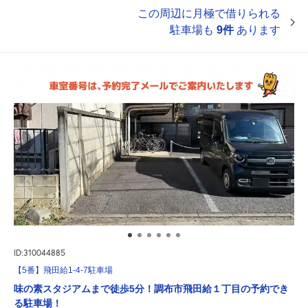
この周辺に月極で借りられる
駐車場も
9件
あります
ID:310044885
【5番】飛田給1-4-7駐車場
味の素スタジアムまで徒歩5分！調布市飛田給１丁目の予約でき
る駐車場！