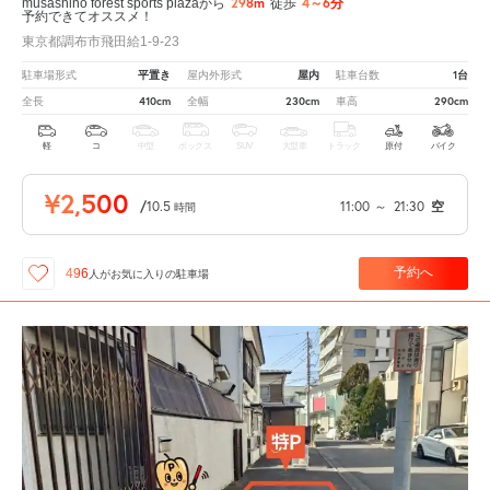
298m
4～6分
musashino forest sports plazaから
徒歩
予約できてオススメ！
東京都調布市飛田給1-9-23
平置き
屋内
1台
駐車場形式
屋内外形式
駐車台数
410cm
230cm
290cm
全長
全幅
車高
軽
コ
中型
ボックス
SUV
大型車
トラック
原付
バイク
¥2,500
/
10.5
11:00
～
21:30
空
時間
予約へ
496
人が
お気に入りの駐車場