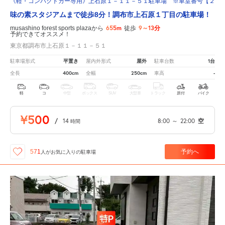
《軽・コンパクトカー専用》上石原１－１１－５１駐車場 ※車室番号【２】
味の素スタジアムまで徒歩8分！調布市上石原１丁目の駐車場！
655m
9～13分
musashino forest sports plazaから
徒歩
予約できてオススメ！
東京都調布市上石原１－１１－５１
平置き
屋外
1台
駐車場形式
屋内外形式
駐車台数
400cm
250cm
-
全長
全幅
車高
軽
コ
中型
ボックス
SUV
大型車
トラック
原付
バイク
¥500
/
14
8:00
～
22:00
空
時間
予約へ
571
人が
お気に入りの駐車場