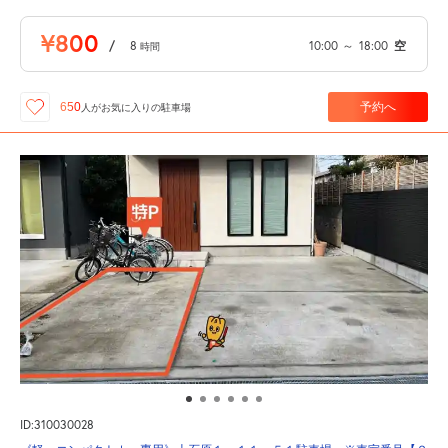
¥800
/
8
10:00
～
18:00
空
時間
予約へ
650
人が
お気に入りの駐車場
ID:310030028