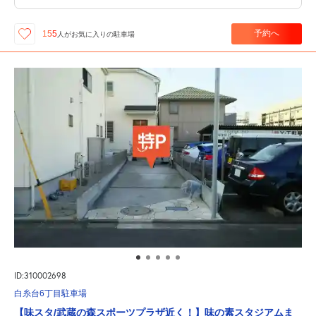
予約へ
155
人が
お気に入りの駐車場
ID:310002698
白糸台6丁目駐車場
【味スタ/武蔵の森スポーツプラザ近く！】味の素スタジアムま