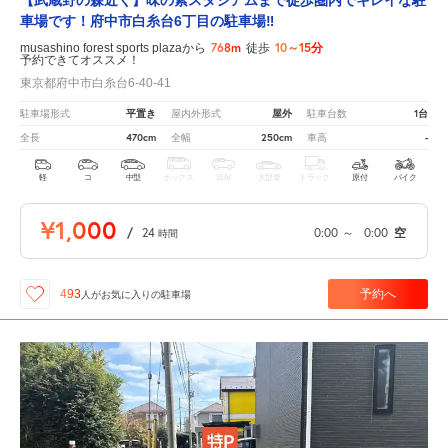
車場です！府中市白糸台6丁目の駐車場‼
768m
10～15分
musashino forest sports plazaから
徒歩
予約できてオススメ！
東京都府中市白糸台6-40-41
平置き
屋外
1台
駐車場形式
屋内外形式
駐車台数
470cm
250cm
-
全長
全幅
車高
軽
コ
中型
ボックス
SUV
大型車
トラック
原付
バイク
¥1,000
/
24
0:00
～
0:00
空
時間
予約へ
493
人が
お気に入りの駐車場