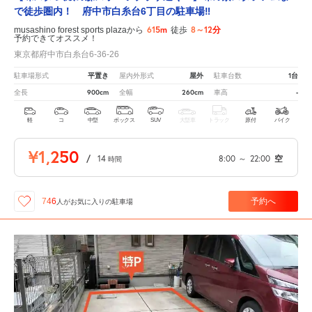
で徒歩圏内！ 府中市白糸台6丁目の駐車場‼
615m
8～12分
musashino forest sports plazaから
徒歩
予約できてオススメ！
東京都府中市白糸台6-36-26
平置き
屋外
1台
駐車場形式
屋内外形式
駐車台数
900cm
260cm
-
全長
全幅
車高
軽
コ
中型
ボックス
SUV
大型車
トラック
原付
バイク
¥1,250
/
14
8:00
～
22:00
空
時間
予約へ
746
人が
お気に入りの駐車場