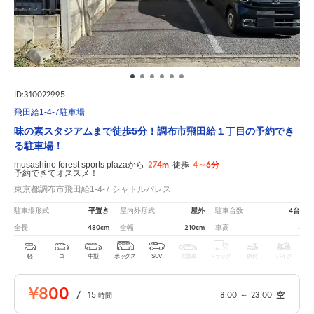
ID:310022995
飛田給1-4-7駐車場
味の素スタジアムまで徒歩5分！調布市飛田給１丁目の予約でき
る駐車場！
274m
4～6分
musashino forest sports plazaから
徒歩
予約できてオススメ！
東京都調布市飛田給1-4-7 シャトルパレス
平置き
屋外
4台
駐車場形式
屋内外形式
駐車台数
480cm
210cm
-
全長
全幅
車高
軽
コ
中型
ボックス
SUV
大型車
トラック
原付
バイク
¥800
/
15
8:00
～
23:00
空
時間