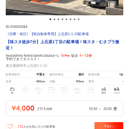
ID:310003584
《日曜・祝日》【軽自動車専用】上石原1-1-10駐車場
【味スタ徒歩7分】上石原1丁目の駐車場！味スタ・むさプラ激
近！
569m
8～12分
musashino forest sports plazaから
徒歩
予約できてオススメ！
東京都調布市上石原1-1-10
平置き
屋外
1台
駐車場形式
屋内外形式
駐車台数
450cm
190cm
-
全長
全幅
車高
軽
コ
中型
ボックス
SUV
大型車
トラック
原付
バイク
¥4,000
/
11.5
10:30
～
22:00
空
時間
予約へ
321
人が
お気に入りの駐車場