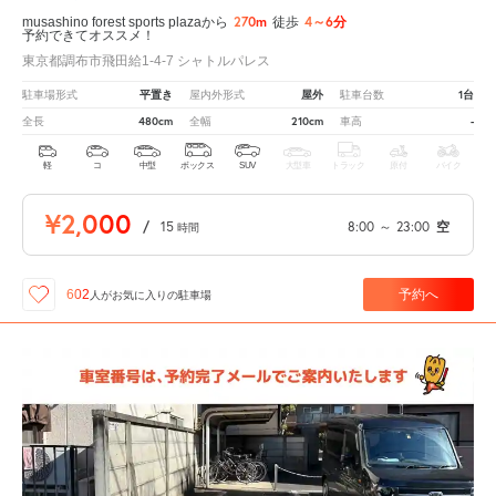
270m
4～6分
musashino forest sports plazaから
徒歩
予約できてオススメ！
東京都調布市飛田給1-4-7 シャトルパレス
平置き
屋外
1台
駐車場形式
屋内外形式
駐車台数
480cm
210cm
-
全長
全幅
車高
軽
コ
中型
ボックス
SUV
大型車
トラック
原付
バイク
¥2,000
/
15
8:00
～
23:00
空
時間
予約へ
602
人が
お気に入りの駐車場