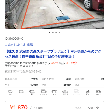
ID:310000940
白糸台3-19-41駐車場
【味スタ 武蔵野の森スポーツプラザ近く】甲州街道からのアク
セス最高！府中市白糸台3丁目の予約駐車場！
617m
8～12分
musashino forest sports plazaから
徒歩
予約できてオススメ！
東京都府中市白糸台3-19-41
平置き
屋外
1台
駐車場形式
屋内外形式
駐車台数
500cm
260cm
-
全長
全幅
車高
軽
コ
中型
ボックス
SUV
大型車
トラック
原付
バイク
¥1,870
/
12
10:00
～
22:00
空
時間