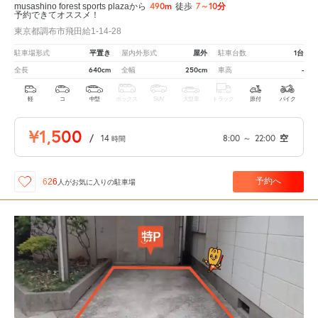
490m
7～10分
musashino forest sports plazaから
徒歩
予約できてオススメ！
東京都調布市飛田給1-14-28
平置き
屋外
1台
駐車場形式
屋内外形式
駐車台数
640cm
250cm
-
全長
全幅
車高
軽
コ
中型
ボックス
SUV
大型車
トラック
原付
バイク
¥1,500
/
14
8:00
～
22:00
空
時間
予約へ
626
人が
お気に入りの駐車場