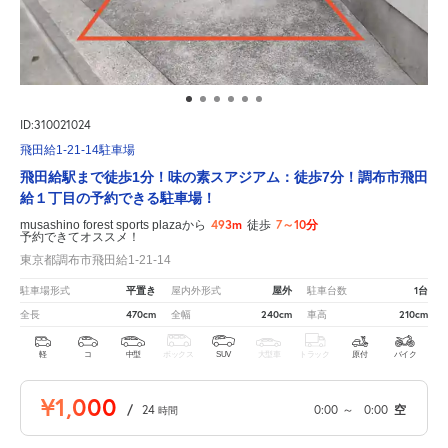
ID:310021024
飛田給1-21-14駐車場
飛田給駅まで徒歩1分！味の素スアジアム：徒歩7分！調布市飛田
給１丁目の予約できる駐車場！
493m
7～10分
musashino forest sports plazaから
徒歩
予約できてオススメ！
東京都調布市飛田給1-21-14
平置き
屋外
1台
駐車場形式
屋内外形式
駐車台数
470cm
240cm
210cm
全長
全幅
車高
軽
コ
中型
ボックス
SUV
大型車
トラック
原付
バイク
¥1,000
/
24
0:00
～
0:00
空
時間