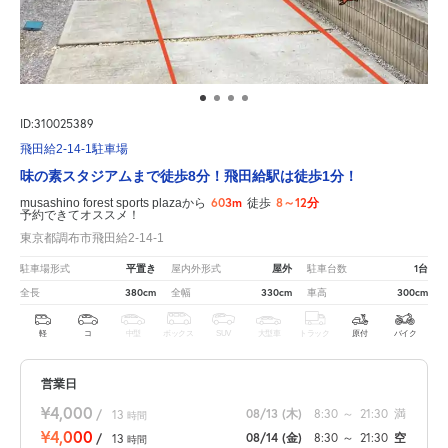
ID:310025389
飛田給2-14-1駐車場
味の素スタジアムまで徒歩8分！飛田給駅は徒歩1分！
603m
8～12分
musashino forest sports plazaから
徒歩
予約できてオススメ！
東京都調布市飛田給2-14-1
平置き
屋外
1台
駐車場形式
屋内外形式
駐車台数
380cm
330cm
300cm
全長
全幅
車高
軽
コ
中型
ボックス
SUV
大型車
トラック
原付
バイク
営業日
¥4,000
08/13
(木)
8:30
～
21:30
満
/
13
時間
¥4,000
08/14
(金)
8:30
～
21:30
空
/
13
時間