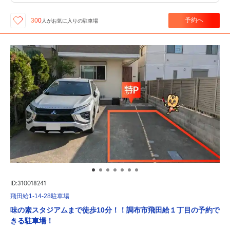
予約へ
300
人が
お気に入りの駐車場
ID:310018241
飛田給1-14-28駐車場
味の素スタジアムまで徒歩10分！！調布市飛田給１丁目の予約で
きる駐車場！