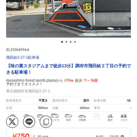
ID:310049964
飛田給2-27-1駐車場
【味の素スタジアムまで徒歩13分】調布市飛田給２丁目の予約で
きる駐車場！
819m
11～16分
musashino forest sports plazaから
徒歩
予約できてオススメ！
東京都調布市飛田給2-27-1
平置き
屋外
1台
駐車場形式
屋内外形式
駐車台数
500cm
260cm
-
全長
全幅
車高
軽
コ
中型
ボックス
SUV
大型車
トラック
原付
バイク
¥750
/
15
8:00
～
23:00
空