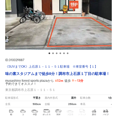
ID:310029887
《SUVまでOK》上石原１－１１－５１駐車場 ※車室番号【１】
味の素スタジアムまで徒歩8分！調布市上石原１丁目の駐車場！
652m
9～13分
musashino forest sports plazaから
徒歩
予約できてオススメ！
東京都調布市上石原１－１１－５１
平置き
屋外
1台
駐車場形式
屋内外形式
駐車台数
500cm
250cm
-
全長
全幅
車高
軽
コ
中型
ボックス
SUV
大型車
トラック
原付
バイク