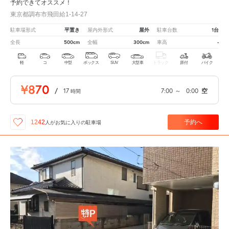
予約できてオススメ！
東京都調布市飛田給1-14-27
平置き
屋外
1台
駐車場形式
屋内外形式
駐車台数
500cm
300cm
-
全長
全幅
車高
軽
コ
中型
ボックス
SUV
大型車
トラック
原付
バイク
¥870
/
17
7:00
～
0:00
空
時間
予約へ
1242
人が
お気に入りの駐車場