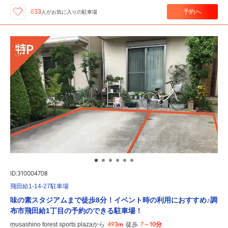
予約へ
833
人が
お気に入りの駐車場
ID:310004708
飛田給1-14-27駐車場
味の素スタジアムまで徒歩8分！イベント時の利用におすすめ♪調
布市飛田給1丁目の予約のできる駐車場！
493m
7～10分
musashino forest sports plazaから
徒歩