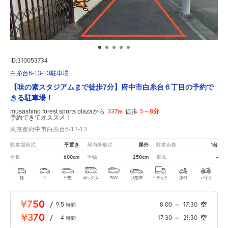
ID:310053734
白糸台6-13-13駐車場
【味の素スタジアムまで徒歩7分】府中市白糸台６丁目の予約で
きる駐車場！
337m
5～8分
musashino forest sports plazaから
徒歩
予約できてオススメ！
東京都府中市白糸台6-13-13
平置き
屋外
1台
駐車場形式
屋内外形式
駐車台数
600cm
250cm
-
全長
全幅
車高
軽
コ
中型
ボックス
SUV
大型車
トラック
原付
バイク
¥750
/
9.5
8:00
～
17:30
空
時間
¥370
/
4
17:30
～
21:30
空
時間