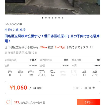
ID:310029290
松原6-9-8駐車場
田谷区立羽根木公園すぐ！世田谷区松原６丁目の予約できる駐車
場！
594m
8～12分
世田谷区立松原小学校から
徒歩
予約できてオススメ！
東京都世田谷区松原6-9-8
平置き
屋外
1台
駐車場形式
屋内外形式
駐車台数
500cm
250cm
188cm
全長
全幅
車高
軽
コ
中型
ボックス
SUV
大型車
トラック
原付
バイク
¥1,060
/
24
0:00
～
0:00
空
時間
予約へ
313
人が
お気に入りの駐車場