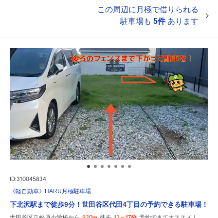
この周辺に月極で借りられる
駐車場も
5件
あります
ID:310045834
《軽自動車》HARU月極駐車場
下北沢駅まで徒歩9分！世田谷区代田4丁目の予約できる駐車場！
920m
12～17分
世田谷区立松原小学校から
徒歩
予約できてオススメ！