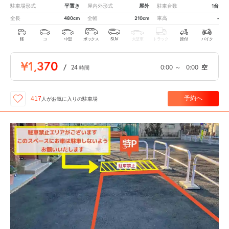
平置き
屋外
1台
駐車場形式
屋内外形式
駐車台数
480cm
210cm
-
全長
全幅
車高
軽
コ
中型
ボックス
SUV
大型車
トラック
原付
バイク
¥1,370
/
24
0:00
～
0:00
空
時間
予約へ
417
人が
お気に入りの駐車場