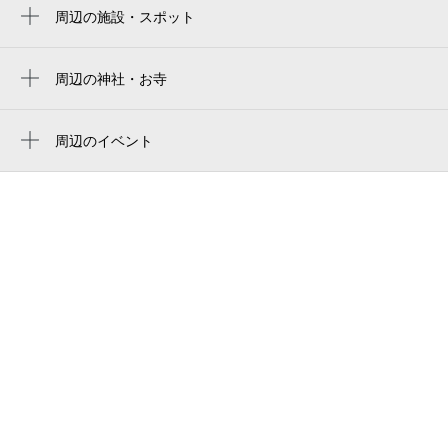
周辺の施設・スポット
新代田駅
世田谷区立松原小学校
松原駅
世田谷区松原まちづくりセンター
周辺の神社・お寺
梅ヶ丘駅
正法寺
セブンイレブン 世田谷松原５丁目店
代田橋駅
勝林寺
周辺のイベント
明治大学付属 世田谷中学校・高等学校
周辺にイベントが見つかりませんでした。
世田谷代田駅
延重寺
nihon gakuen junior & senior high school
豪徳寺駅
常念寺
日本学園中学校・高等学校
山下駅
浄徳寺
ベルウッド明大前
永福町駅
ミモザプディカ
松原アーバンクリニック
アリア松原
公文書写 明大前松原二丁目教室
コリビングハウス明大前