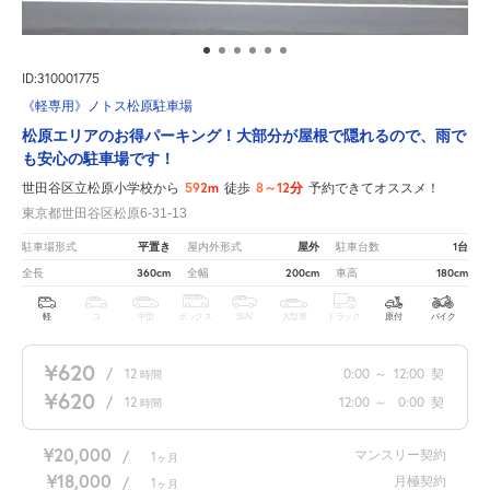
ID:310001775
《軽専用》ノトス松原駐車場
松原エリアのお得パーキング！大部分が屋根で隠れるので、雨で
も安心の駐車場です！
592m
8～12分
世田谷区立松原小学校から
徒歩
予約できてオススメ！
東京都世田谷区松原6-31-13
平置き
屋外
1台
駐車場形式
屋内外形式
駐車台数
360cm
200cm
180cm
全長
全幅
車高
軽
コ
中型
ボックス
SUV
大型車
トラック
原付
バイク
¥620
/
12
0:00
～
12:00
契
時間
¥620
/
12
12:00
～
0:00
契
時間
¥20,000
マンスリー契約
/
1
ヶ月
¥18,000
月極契約
/
1
ヶ月