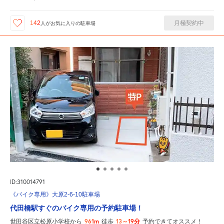
月極契約中
142
人が
お気に入りの駐車場
ID:310014791
《バイク専用》大原2-6-10駐車場
代田橋駅すぐのバイク専用の予約駐車場！
961m
13～19分
世田谷区立松原小学校から
徒歩
予約できてオススメ！