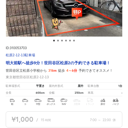
ID:310053703
松原2-12-13駐車場
明大前駅へ徒歩9分！世田谷区松原2の予約できる駐車場！
316m
4～6分
世田谷区立松原小学校から
徒歩
予約できてオススメ！
東京都世田谷区松原2-12-13
平置き
屋外
1台
駐車場形式
屋内外形式
駐車台数
600cm
250cm
-
全長
全幅
車高
軽
コ
中型
ボックス
SUV
大型車
トラック
原付
バイク
¥1,000
/
15
7:00
～
22:00
休
時間