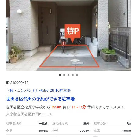
ID:310000412
《軽・コンパクト》代田6-29-10駐車場
世田谷区代田の予約ができる駐車場
923m
12～17分
世田谷区立松原小学校から
徒歩
予約できてオススメ！
東京都世田谷区代田6-29-10
平置き
屋外
1台
駐車場形式
屋内外形式
駐車台数
400cm
200cm
180cm
全長
全幅
車高