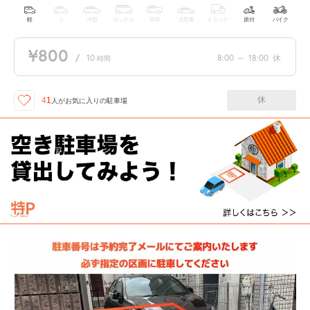
軽
コ
中型
ボックス
SUV
大型車
トラック
原付
バイク
¥800
/
10
8:00
～
18:00
休
時間
休
41
人が
お気に入りの駐車場