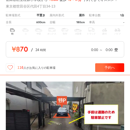
東京都世田谷区代田4丁目34-13
平置き
屋外
1台
駐車場形式
屋内外形式
駐車台数
600cm
180cm
-
全長
全幅
車高
軽
コ
中型
ボックス
SUV
大型車
トラック
原付
バイク
¥870
/
24
0:00
～
0:00
空
時間
予約へ
116
人が
お気に入りの駐車場