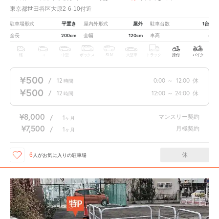
東京都世田谷区大原2-6-10付近
平置き
屋外
1台
駐車場形式
屋内外形式
駐車台数
200cm
120cm
-
全長
全幅
車高
軽
コ
中型
ボックス
SUV
大型車
トラック
原付
バイク
¥500
/
12
0:00
～
12:00
休
時間
¥500
/
12
12:00
～
24:00
休
時間
¥8,000
マンスリー契約
/
1
ヶ月
¥7,500
月極契約
/
1
ヶ月
休
6
人が
お気に入りの駐車場