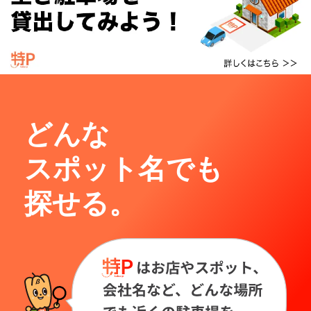
どんな
スポット名でも
探せる。