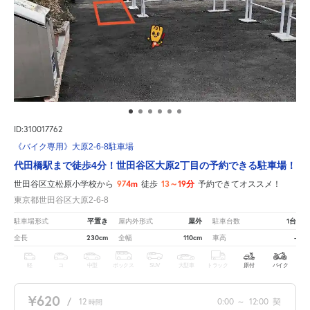
ID:310017762
《バイク専用》大原2-6-8駐車場
代田橋駅まで徒歩4分！世田谷区大原2丁目の予約できる駐車場！
974m
13～19分
世田谷区立松原小学校から
徒歩
予約できてオススメ！
東京都世田谷区大原2-6-8
平置き
屋外
1台
駐車場形式
屋内外形式
駐車台数
230cm
110cm
-
全長
全幅
車高
軽
コ
中型
ボックス
SUV
大型車
トラック
原付
バイク
¥620
/
12
0:00
～
12:00
契
時間