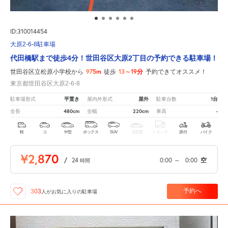
ID:310014454
大原2-6-8駐車場
代田橋駅まで徒歩4分！世田谷区大原2丁目の予約できる駐車場！
975m
13～19分
世田谷区立松原小学校から
徒歩
予約できてオススメ！
東京都世田谷区大原2-6-8
平置き
屋外
1台
駐車場形式
屋内外形式
駐車台数
480cm
220cm
-
全長
全幅
車高
軽
コ
中型
ボックス
SUV
大型車
トラック
原付
バイク
¥2,870
/
24
0:00
～
0:00
空
時間
予約へ
303
人が
お気に入りの駐車場