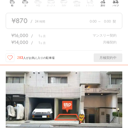
軽
コ
中型
ボックス
SUV
大型車
トラック
原付
バイク
¥870
/
24
0:00
～
0:00
契
時間
¥16,000
マンスリー契約
/
1
ヶ月
¥14,000
月極契約
/
1
ヶ月
月極契約中
283
人が
お気に入りの駐車場