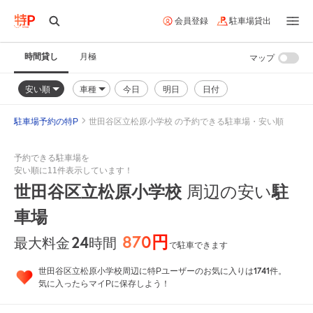
会員登録
駐車場貸出
時間貸し
月極
マップ
安い順
車種
今日
明日
日付
駐車場予約の特P
世田谷区立松原小学校 の予約できる駐車場・安い順
予約できる駐車場を
安い順に11件表示しています！
世田谷区立松原小学校
周辺の安い
駐
車場
870円
24
時間
最大料金
で駐車できます
1741
世田谷区立松原小学校周辺に特Pユーザーのお気に入りは
件。
気に入ったらマイPに保存しよう！