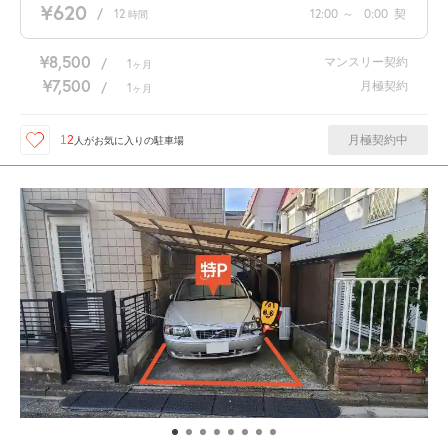
¥620
/
12
12:00
～
0:00
契
時間
¥8,500
マンスリー契約
/
1
ヶ月
¥7,500
月極契約
/
1
ヶ月
月極契約中
12
人が
お気に入りの駐車場