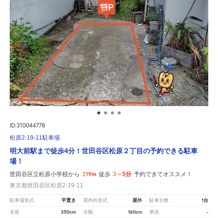
ID:310044778
松原2-19-11駐車場
明大前駅まで徒歩4分！世田谷区松原２丁目の予約できる駐車
場！
219m
3～5分
世田谷区立松原小学校から
徒歩
予約できてオススメ！
東京都世田谷区松原2-19-11
平置き
屋外
1台
駐車場形式
屋内外形式
駐車台数
350cm
160cm
-
全長
全幅
車高