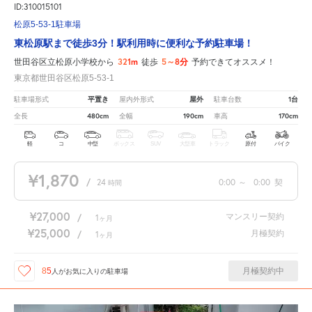
ID:310015101
松原5-53-1駐車場
東松原駅まで徒歩3分！駅利用時に便利な予約駐車場！
321m
5～8分
世田谷区立松原小学校から
徒歩
予約できてオススメ！
東京都世田谷区松原5-53-1
平置き
屋外
1台
駐車場形式
屋内外形式
駐車台数
480cm
190cm
170cm
全長
全幅
車高
軽
コ
中型
ボックス
SUV
大型車
トラック
原付
バイク
¥1,870
/
24
0:00
～
0:00
契
時間
¥27,000
マンスリー契約
/
1
ヶ月
¥25,000
月極契約
/
1
ヶ月
月極契約中
85
人が
お気に入りの駐車場