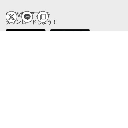
便利な特Pアプリを
ダウンロードしよう！
ここから「インストール」して、便利な特Pアプリを
公式 X
GETしよう
公式 Facebook
特P
会員・利用規約