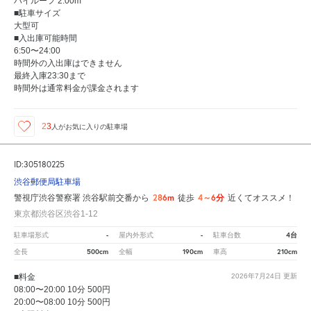
ハイルーフ 2.00m
■駐車サイズ
大型可
■入出庫可能時間
6:50〜24:00
時間外の入出庫はできません
最終入庫23:30まで
時間外は通常料金が課金されます
23
人が
お気に入りの駐車場
ID:305180225
渋谷郵便局駐車場
286m
4～6分
警視庁渋谷警察署 渋谷駅前交番から
徒歩
近くてオススメ！
東京都渋谷区渋谷1-12
-
-
4台
駐車場形式
屋内外形式
駐車台数
500cm
190cm
210cm
全長
全幅
車高
■料金
2026年7月24日
更新
08:00〜20:00 10分 500円
20:00〜08:00 10分 500円