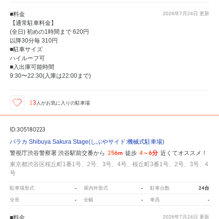
■料金
2026年7月24日
更新
【通常駐車料金】
(全日) 初めの1時間まで 620円
以降30分毎 310円
■駐車サイズ
ハイルーフ可
■入出庫可能時間
9:30〜22:30(入庫は22:00まで)
13
人が
お気に入りの駐車場
ID:305180223
パラカ Shibuya Sakura Stage(しぶやサイド:機械式駐車場)
256m
4～6分
警視庁渋谷警察署 渋谷駅前交番から
徒歩
近くてオススメ！
東京都渋谷区桜丘町1番1号、2号、3号、4号、桜丘町3番1号、2号、3号、4
号
-
-
24台
駐車場形式
屋内外形式
駐車台数
-
-
-
全長
全幅
車高
■料金
2026年7月24日
更新