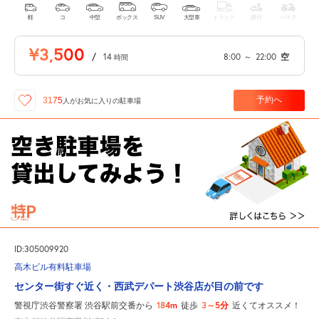
軽
コ
中型
ボックス
SUV
大型車
トラック
原付
バイク
¥3,500
/
14
8:00
～
22:00
空
時間
予約へ
3175
人が
お気に入りの駐車場
ID:305009920
高木ビル有料駐車場
センター街すぐ近く・西武デパート渋谷店が目の前です
184m
3～5分
警視庁渋谷警察署 渋谷駅前交番から
徒歩
近くてオススメ！