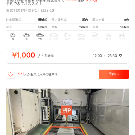
予約できてオススメ！
東京都渋谷区渋谷1丁目23-16
機械式
屋内
8台
駐車場形式
屋内外形式
駐車台数
530cm
190cm
154cm
全長
全幅
車高
軽
コ
中型
ボックス
SUV
大型車
トラック
原付
バイク
¥1,000
/
4.5
19:00
～
23:30
空
時間
予約へ
572
人が
お気に入りの駐車場