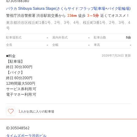
ID:305188380
パラカ Shibuya Sakura Stage(さくらサイド:フラップ駐車場+バイク駐輪場)
236m
3～5分
警視庁渋谷警察署 渋谷駅前交番から
徒歩
近くてオススメ！
東京都渋谷区桜丘町1番1号、2号、3号、4号、桜丘町3番1号、2号、3号、4
号
-
-
5台
駐車場形式
屋内外形式
駐車台数
-
-
-
全長
全幅
車高
■料金
2026年7月24日
更新
【駐車場】
終日 30分300円
【バイク】
終日 60分200円
12時間最大500円
サービス券利用:可
電子マネー利用:可
1
人が
お気に入りの駐車場
ID:305048562
タイムズポーラ渋谷ビル