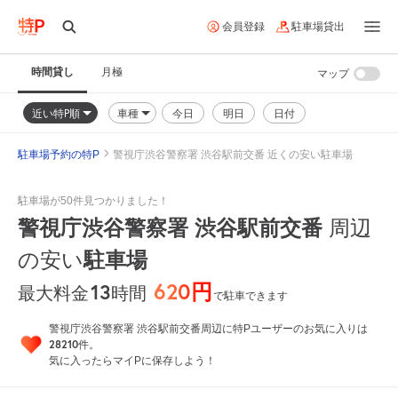
会員登録
駐車場貸出
時間貸し
月極
マップ
近い特P順
車種
今日
明日
日付
駐車場予約の特P
警視庁渋谷警察署 渋谷駅前交番 近くの安い駐車場
駐車場が50件見つかりました！
警視庁渋谷警察署 渋谷駅前交番
周辺
の安い
駐車場
620円
13
時間
最大料金
で駐車できます
警視庁渋谷警察署 渋谷駅前交番周辺に特Pユーザーのお気に入りは
28210
件。
気に入ったらマイPに保存しよう！