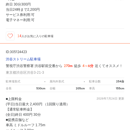
終日 30分300円
当日24時まで2,200円
サービス券利用:可
電子マネー利用:可
14
人が
お気に入りの駐車場
ID:305124423
渋谷ストリーム駐車場
270m
4～6分
警視庁渋谷警察署 渋谷駅前交番から
徒歩
近くてオススメ！
東京都渋谷区渋谷3-21-3
-
-
254台
駐車場形式
屋内外形式
駐車台数
530cm
205cm
155cm
全長
全幅
車高
■上限料金
2026年7月24日
更新
(平日)当日最大 2,400円 （1回限り適用）
【通常駐車料金】
(全日)終日 400円 30分
■提携店舗など
車高 ミドルルーフ 1.75m