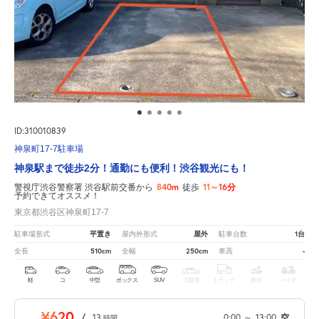
ID:310010839
神泉町17-7駐車場
神泉駅まで徒歩2分！通勤にも便利！渋谷観光にも！
840m
11～16分
警視庁渋谷警察署 渋谷駅前交番から
徒歩
予約できてオススメ！
東京都渋谷区神泉町17-7
平置き
屋外
1台
駐車場形式
屋内外形式
駐車台数
510cm
250cm
-
全長
全幅
車高
軽
コ
中型
ボックス
SUV
大型車
トラック
原付
バイク
¥620
/
13
0:00
～
13:00
空
時間