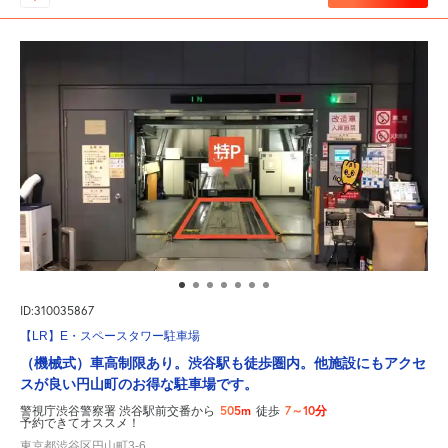
ID:310035867
【LR】E・スペースタワー駐車場
（機械式）車高制限あり。渋谷駅も徒歩圏内。他施設にもアクセ
スが良い円山町のお得な駐車場です。
505m
7～10分
警視庁渋谷警察署 渋谷駅前交番から
徒歩
予約できてオススメ！
東京都渋谷区円山町3-6