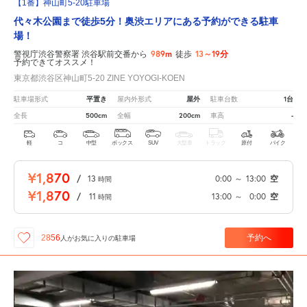
【1番】神山町5-20駐車場
代々木公園まで徒歩5分！奥渋エリアにある予約ができる駐車
場！
989m
13～19分
警視庁渋谷警察署 渋谷駅前交番から
徒歩
予約できてオススメ！
東京都渋谷区神山町5-20 ZINE YOYOGI-KOEN
平置き
屋外
1台
駐車場形式
屋内外形式
駐車台数
500cm
200cm
-
全長
全幅
車高
軽
コ
中型
ボックス
SUV
大型車
トラック
原付
バイク
¥1,870
/
13
0:00
～
13:00
空
時間
¥1,870
/
11
13:00
～
0:00
空
時間
予約へ
2856
人が
お気に入りの駐車場