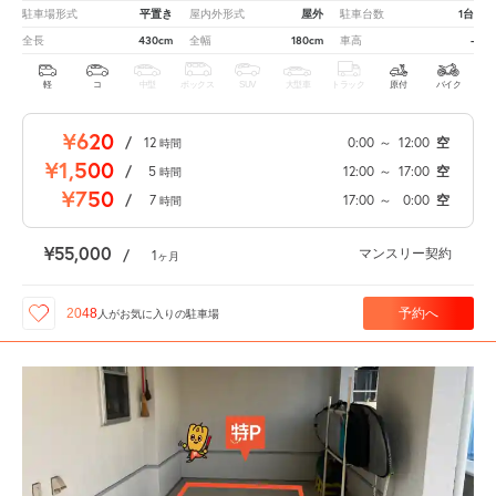
平置き
屋外
1台
駐車場形式
屋内外形式
駐車台数
430cm
180cm
-
全長
全幅
車高
軽
コ
中型
ボックス
SUV
大型車
トラック
原付
バイク
¥620
/
12
0:00
～
12:00
空
時間
¥1,500
/
5
12:00
～
17:00
空
時間
¥750
/
7
17:00
～
0:00
空
時間
¥55,000
マンスリー契約
/
1
ヶ月
予約へ
2048
人が
お気に入りの駐車場