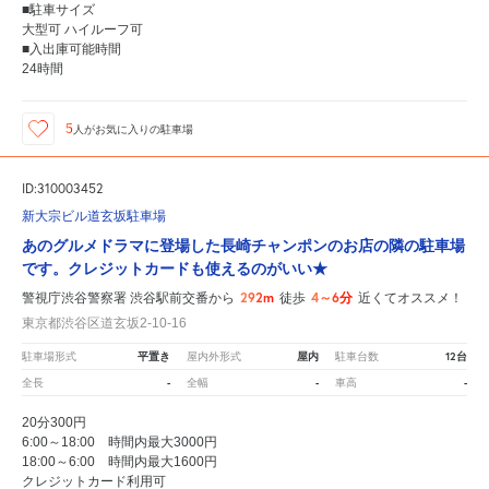
■駐車サイズ
大型可 ハイルーフ可
■入出庫可能時間
24時間
5
人が
お気に入りの駐車場
ID:310003452
新大宗ビル道玄坂駐車場
あのグルメドラマに登場した長崎チャンポンのお店の隣の駐車場
です。クレジットカードも使えるのがいい★
292m
4～6分
警視庁渋谷警察署 渋谷駅前交番から
徒歩
近くてオススメ！
東京都渋谷区道玄坂2-10-16
平置き
屋内
12台
駐車場形式
屋内外形式
駐車台数
-
-
-
全長
全幅
車高
20分300円
6:00～18:00 時間内最大3000円
18:00～6:00 時間内最大1600円
クレジットカード利用可