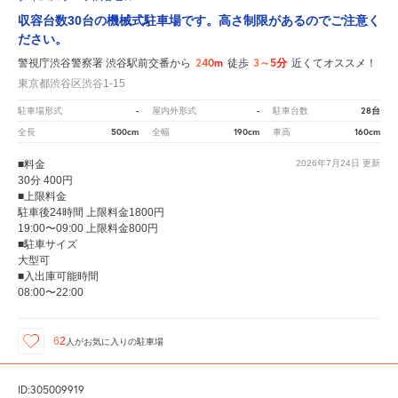
収容台数30台の機械式駐車場です。高さ制限があるのでご注意く
ださい。
240m
3～5分
警視庁渋谷警察署 渋谷駅前交番から
徒歩
近くてオススメ！
東京都渋谷区渋谷1-15
-
-
28台
駐車場形式
屋内外形式
駐車台数
500cm
190cm
160cm
全長
全幅
車高
■料金
2026年7月24日
更新
30分 400円
■上限料金
駐車後24時間 上限料金1800円
19:00〜09:00 上限料金800円
■駐車サイズ
大型可
■入出庫可能時間
08:00〜22:00
62
人が
お気に入りの駐車場
ID:305009919