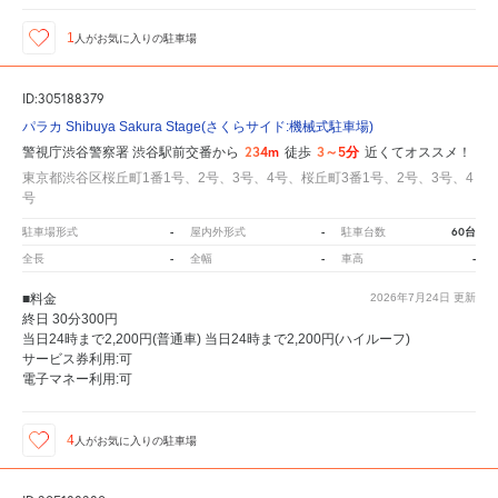
1
人が
お気に入りの駐車場
ID:305188379
パラカ Shibuya Sakura Stage(さくらサイド:機械式駐車場)
234m
3～5分
警視庁渋谷警察署 渋谷駅前交番から
徒歩
近くてオススメ！
東京都渋谷区桜丘町1番1号、2号、3号、4号、桜丘町3番1号、2号、3号、4
号
-
-
60台
駐車場形式
屋内外形式
駐車台数
-
-
-
全長
全幅
車高
■料金
2026年7月24日
更新
終日 30分300円
当日24時まで2,200円(普通車) 当日24時まで2,200円(ハイルーフ)
サービス券利用:可
電子マネー利用:可
4
人が
お気に入りの駐車場