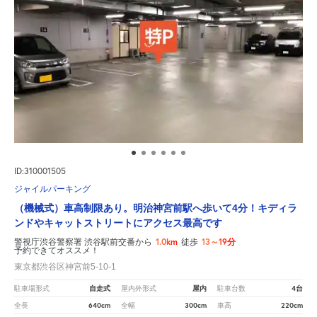
ID:310001505
ジャイルパーキング
（機械式）車高制限あり。明治神宮前駅へ歩いて4分！キディラ
ンドやキャットストリートにアクセス最高です
1.0km
13～19分
警視庁渋谷警察署 渋谷駅前交番から
徒歩
予約できてオススメ！
東京都渋谷区神宮前5-10-1
自走式
屋内
4台
駐車場形式
屋内外形式
駐車台数
640cm
300cm
220cm
全長
全幅
車高