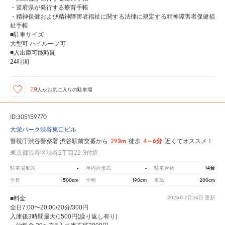
・道府県が発行する療育手帳
・精神保健および精神障害者福祉に関する法律に規定する精神障害者保健福
祉手帳
■駐車サイズ
大型可 ハイルーフ可
■入出庫可能時間
24時間
29
人が
お気に入りの駐車場
ID:305159770
大栄パーク渋谷東口ビル
293m
4～6分
警視庁渋谷警察署 渋谷駅前交番から
徒歩
近くてオススメ！
東京都渋谷区渋谷2丁目22-3付近
-
-
14台
駐車場形式
屋内外形式
駐車台数
500cm
190cm
200cm
全長
全幅
車高
■料金
2026年7月24日
更新
全日7:00〜20:00/20分/300円
入庫後3時間最大/1500円(繰り返し有り)