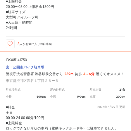
■上限料金
20:00〜08:00 上限料金1800円
■駐車サイズ
大型可 ハイルーフ可
■入出庫可能時間
24時間
3
人が
お気に入りの駐車場
ID:305141750
宮下公園南バイク駐車場
289m
4～6分
警視庁渋谷警察署 渋谷駅前交番から
徒歩
近くてオススメ！
東京都渋谷区渋谷１丁目２６ー５
-
-
21台
駐車場形式
屋内外形式
駐車台数
500cm
190cm
200cm
全長
全幅
車高
■料金
2026年7月27日
更新
全日
00:00-24:00 60分/100円
■上限料金
ロックできない形状の車両（電動キックボード等）は駐車できません。