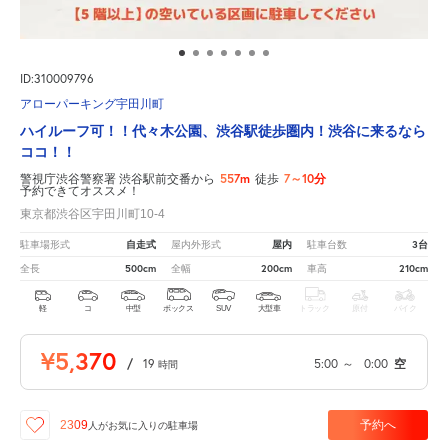
ID:310009796
アローパーキング宇田川町
ハイルーフ可！！代々木公園、渋谷駅徒歩圏内！渋谷に来るなら
ココ！！
557m
7～10分
警視庁渋谷警察署 渋谷駅前交番から
徒歩
予約できてオススメ！
東京都渋谷区宇田川町10-4
自走式
屋内
3台
駐車場形式
屋内外形式
駐車台数
500cm
200cm
210cm
全長
全幅
車高
軽
コ
中型
ボックス
SUV
大型車
トラック
原付
バイク
¥5,370
/
19
5:00
～
0:00
空
時間
予約へ
2309
人が
お気に入りの駐車場