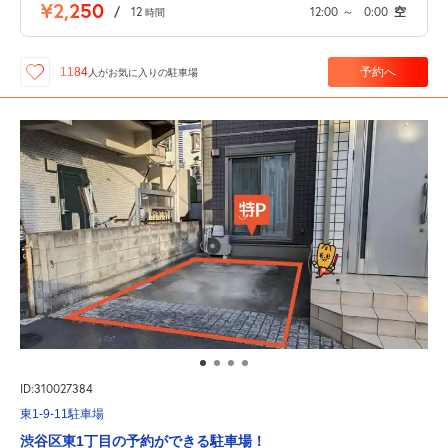
¥2,250
/
12
12:00
～
0:00
空
時間
予約へ
1184
人が
お気に入りの駐車場
ID:310027384
東1-9-11駐車場
渋谷区東1丁目の予約ができる駐車場！