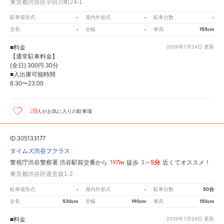
東京都渋谷区宇田川町24-1
-
-
-
駐車場形式
屋内外形式
駐車台数
-
-
155cm
全長
全幅
車高
■料金
2026年7月24日
更新
【通常駐車料金】
(全日) 300円 30分
■入出庫可能時間
8:30〜23:00
20
人が
お気に入りの駐車場
ID:305133177
タイムズ渋谷フクラス
197m
3～5分
警視庁渋谷警察署 渋谷駅前交番から
徒歩
近くてオススメ！
東京都渋谷区道玄坂1-2
-
-
50台
駐車場形式
屋内外形式
駐車台数
530cm
190cm
150cm
全長
全幅
車高
■料金
2026年7月24日
更新