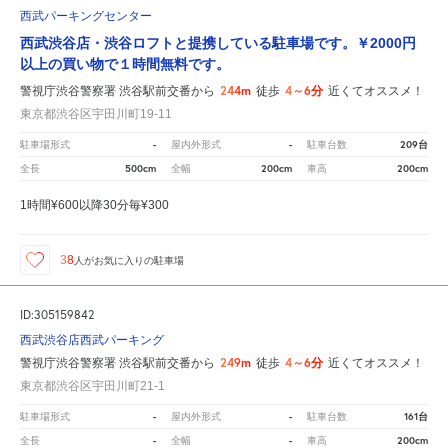
西武パーキングセンター
西武渋谷店・渋谷ロフトと提携している駐車場です。￥2000円
以上の買い物で１時間無料です。
244m
4～6分
警視庁渋谷警察署 渋谷駅前交番から
徒歩
近くてオススメ！
東京都渋谷区宇田川町19-11
-
-
209台
駐車場形式
屋内外形式
駐車台数
500cm
200cm
200cm
全長
全幅
車高
1時間¥600以降30分毎¥300
38
人が
お気に入りの駐車場
ID:305159842
西武渋谷店西武パーキング
249m
4～6分
警視庁渋谷警察署 渋谷駅前交番から
徒歩
近くてオススメ！
東京都渋谷区宇田川町21-1
-
-
161台
駐車場形式
屋内外形式
駐車台数
-
-
200cm
全長
全幅
車高