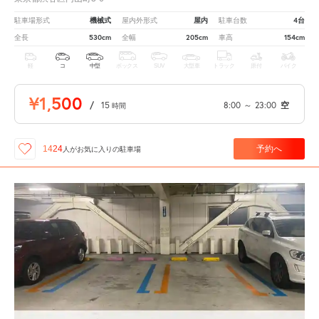
機械式
屋内
4台
駐車場形式
屋内外形式
駐車台数
530cm
205cm
154cm
全長
全幅
車高
軽
コ
中型
ボックス
SUV
大型車
トラック
原付
バイク
¥1,500
/
15
8:00
～
23:00
空
時間
予約へ
1424
人が
お気に入りの駐車場