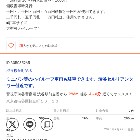
一泊料金 20〜7時入出庫不可2000円
領収書即時発行
十円・五十円・百円・五百円硬貨と千円札が使用できます。
二千円札・五千円札・一万円札は、使用できません。
■駐車サイズ
大型可 ハイルーフ可
26
人が
お気に入りの駐車場
ID:305035265
渋谷桜丘町第３
ミニバン等のハイルーフ車両も駐車できます。渋谷セルリアンタ
ワー付近です。
296m
4～6分
警視庁渋谷警察署 渋谷駅前交番から
徒歩
近くてオススメ！
東京都渋谷区桜丘町１６ー１０
-
-
7台
駐車場形式
屋内外形式
駐車台数
500cm
190cm
200cm
全長
全幅
車高
■料金
2026年7月27日
更新
全日