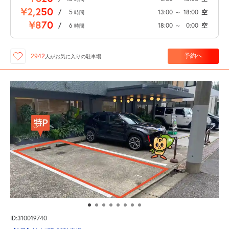
¥2,250
/
5
13:00
～
18:00
空
時間
¥870
/
6
18:00
～
0:00
空
時間
予約へ
2942
人が
お気に入りの駐車場
ID:310019740