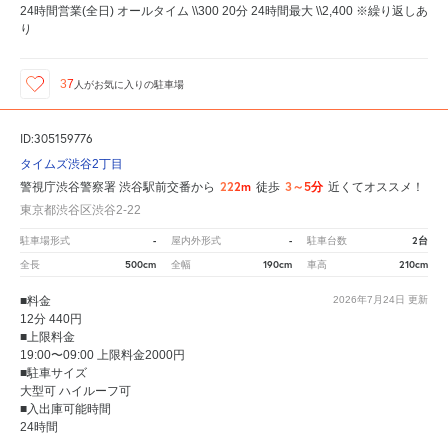
24時間営業(全日) オールタイム \\300 20分 24時間最大 \\2,400 ※繰り返しあ
り
37
人が
お気に入りの駐車場
ID:305159776
タイムズ渋谷2丁目
222m
3～5分
警視庁渋谷警察署 渋谷駅前交番から
徒歩
近くてオススメ！
東京都渋谷区渋谷2-22
-
-
2台
駐車場形式
屋内外形式
駐車台数
500cm
190cm
210cm
全長
全幅
車高
■料金
2026年7月24日
更新
12分 440円
■上限料金
19:00〜09:00 上限料金2000円
■駐車サイズ
大型可 ハイルーフ可
■入出庫可能時間
24時間