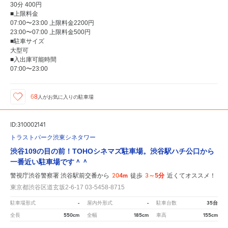
30分 400円
■上限料金
07:00〜23:00 上限料金2200円
23:00〜07:00 上限料金500円
■駐車サイズ
大型可
■入出庫可能時間
07:00〜23:00
68
人が
お気に入りの駐車場
ID:310002141
トラストパーク渋東シネタワー
渋谷109の目の前！TOHOシネマズ駐車場。渋谷駅ハチ公口から
一番近い駐車場です＾＾
204m
3～5分
警視庁渋谷警察署 渋谷駅前交番から
徒歩
近くてオススメ！
東京都渋谷区道玄坂2-6-17 03-5458-8715
-
-
35台
駐車場形式
屋内外形式
駐車台数
550cm
185cm
155cm
全長
全幅
車高