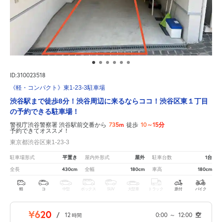
ID:310023518
《軽・コンパクト》東1-23-3駐車場
渋谷駅まで徒歩8分！渋谷周辺に来るならココ！渋谷区東１丁目
の予約できる駐車場！
735m
10～15分
警視庁渋谷警察署 渋谷駅前交番から
徒歩
予約できてオススメ！
東京都渋谷区東1-23-3
平置き
屋外
1台
駐車場形式
屋内外形式
駐車台数
430cm
180cm
180cm
全長
全幅
車高
軽
コ
中型
ボックス
SUV
大型車
トラック
原付
バイク
¥620
/
12
0:00
～
12:00
空
時間