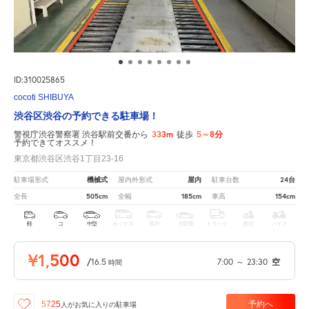
ID:310025865
cocoti SHIBUYA
渋谷区渋谷の予約できる駐車場！
333m
5～8分
警視庁渋谷警察署 渋谷駅前交番から
徒歩
予約できてオススメ！
東京都渋谷区渋谷1丁目23-16
機械式
屋内
24台
駐車場形式
屋内外形式
駐車台数
505cm
185cm
154cm
全長
全幅
車高
軽
コ
中型
ボックス
SUV
大型車
トラック
原付
バイク
¥1,500
/
16.5
7:00
～
23:30
空
時間
予約へ
5725
人が
お気に入りの駐車場