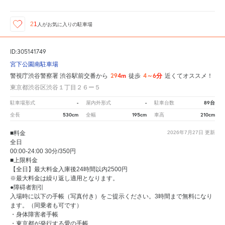
21
人が
お気に入りの駐車場
ID:305141749
宮下公園南駐車場
294m
4～6分
警視庁渋谷警察署 渋谷駅前交番から
徒歩
近くてオススメ！
東京都渋谷区渋谷１丁目２６ー５
-
-
89台
駐車場形式
屋内外形式
駐車台数
530cm
195cm
210cm
全長
全幅
車高
■料金
2026年7月27日
更新
全日
00:00-24:00 30分/350円
■上限料金
【全日】最大料金入庫後24時間以内2500円
※最大料金は繰り返し適用となります。
●障碍者割引
入場時に以下の手帳（写真付き）をご提示ください。3時間まで無料になり
ます。（同乗者も可です）
・身体障害者手帳
・東京都が発行する愛の手帳