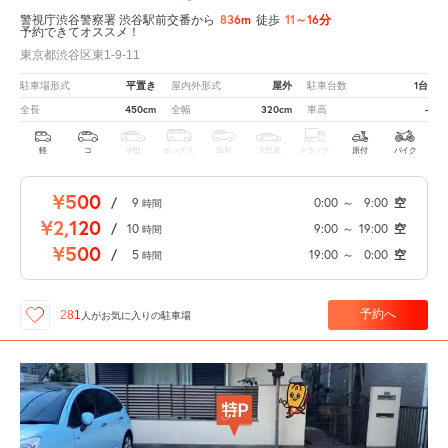
836m
11～16分
警視庁渋谷警察署 渋谷駅前交番から
徒歩
予約できてオススメ！
東京都渋谷区東1-9-11
平置き
屋外
1台
駐車場形式
屋内外形式
駐車台数
450cm
320cm
-
全長
全幅
車高
軽
コ
中型
ボックス
SUV
大型車
トラック
原付
バイク
¥500
/
9
0:00
～
9:00
空
時間
¥2,120
/
10
9:00
～
19:00
空
時間
¥500
/
5
19:00
～
0:00
空
時間
予約へ
281
人が
お気に入りの駐車場