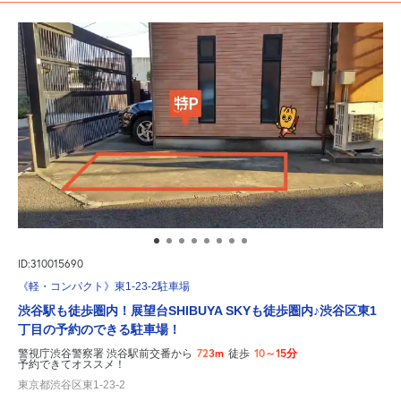
ID:310015690
《軽・コンパクト》東1-23-2駐車場
渋谷駅も徒歩圏内！展望台SHIBUYA SKYも徒歩圏内♪渋谷区東1
丁目の予約のできる駐車場！
723m
10～15分
警視庁渋谷警察署 渋谷駅前交番から
徒歩
予約できてオススメ！
東京都渋谷区東1-23-2