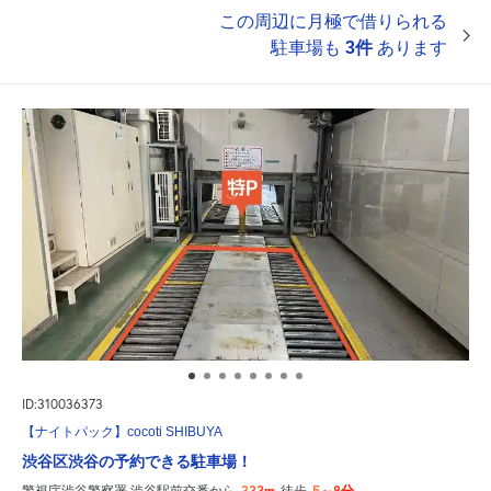
この周辺に月極で借りられる
駐車場も
3件
あります
ID:310036373
【ナイトパック】cocoti SHIBUYA
渋谷区渋谷の予約できる駐車場！
333m
5～8分
警視庁渋谷警察署 渋谷駅前交番から
徒歩