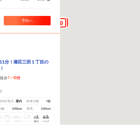
予約へ
11分！港区三田１丁目の
！
7～10分
徒歩
！
5
屋内
1台
屋内外形式
駐車台数
200cm
240cm
全幅
車高
クス
SUV
大型車
トラック
原付
バイク
さい。
※ご注意ください - 徒歩時間は地形の状況や迂回路を反映できていない場合があります。
8:00
～
13:00
空
間