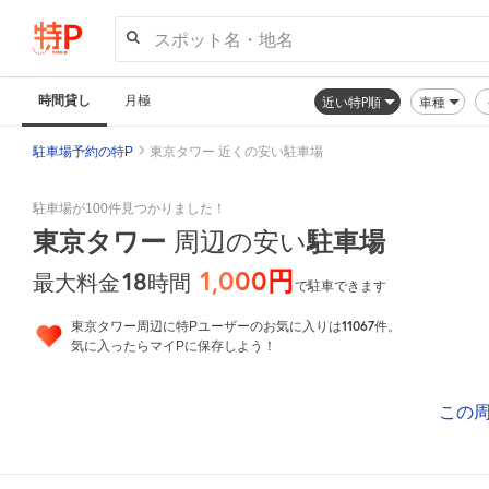
スポット名・地名
時間貸し
月極
近い特P順
車種
駐車場予約の特P
東京タワー 近くの安い駐車場
駐車場が100件見つかりました！
東京タワー
周辺の安い
駐車場
1,000円
18
時間
最大料金
で駐車できます
11067
東京タワー周辺に特Pユーザーのお気に入りは
件。
気に入ったらマイPに保存しよう！
この