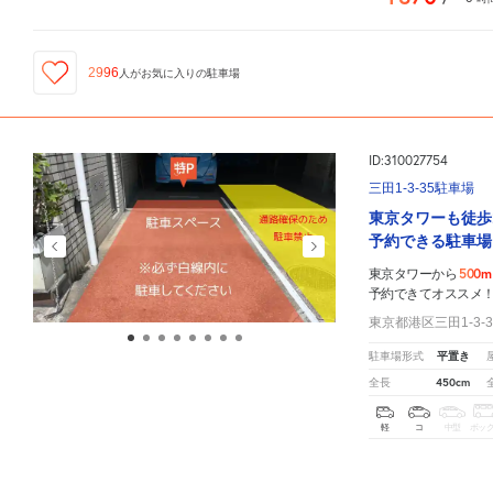
2996
人が
お気に入りの駐車場
ID:310027754
三田1-3-35駐車場
東京タワーも徒歩
予約できる駐車場
500m
東京タワーから
予約できてオススメ
東京都港区三田1-3-3
平置き
駐車場形式
450cm
全長
軽
コ
中型
ボッ
¥1,900
東京タワー
周辺の格安
駐車場
マップです。他の駐車場がありましたら、
こちら
から教えてくだ
/
5
時