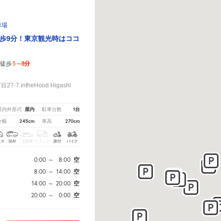
車場
歩9分！東京観光時はココ
5～8分
徒歩
！
7 intheHood Higashi
屋内
1台
屋内外形式
駐車台数
245cm
270cm
全幅
車高
クス
SUV
大型車
トラック
原付
バイク
0:00
～
8:00
空
8:00
～
14:00
空
14:00
～
20:00
空
20:00
～
0:00
空