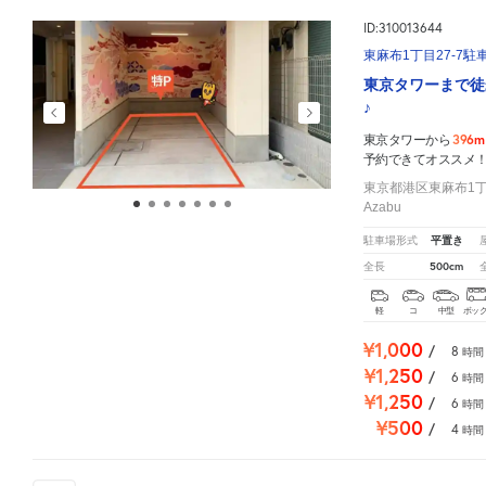
ID:310013644
東麻布1丁目27-7駐
東京タワーまで徒
♪
396m
東京タワーから
予約できてオススメ
東京都港区東麻布1丁目27-
Azabu
平置き
駐車場形式
500cm
全長
軽
コ
中型
ボッ
¥1,000
/
8
時間
¥1,250
/
6
時間
¥1,250
/
6
時間
¥500
/
4
時間