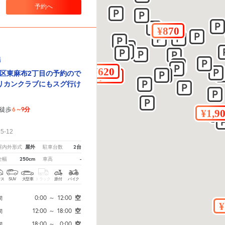
予約へ
場
区東麻布2丁目の予約ので
リカンクラブにもスグ行け
6～9分
徒歩
！
-12
屋外
2台
屋内外形式
駐車台数
250cm
-
全幅
車高
クス
SUV
大型車
トラック
原付
バイク
0:00
～
12:00
空
間
12:00
～
18:00
空
間
18:00
～
0:00
空
間