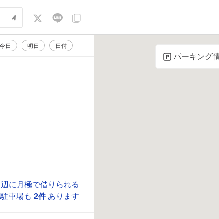
今日
明日
日付
パーキング
周辺に月極で借りられる
駐車場も
2件
あります