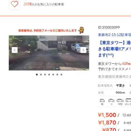
2078
人が
お気に入りの駐車場
ID:310003099
東麻布2-15-12駐車
【東京タワー】港
きる駐車場‼アメ
ます(^^)
427m
東京タワーから
予約できてオススメ
東京都港区東麻布2-15
平置き
駐車場形式
500cm
全長
軽
コ
中型
ボッ
¥1,500
/
12
時
¥1,870
/
6
時
¥870
/
6
時