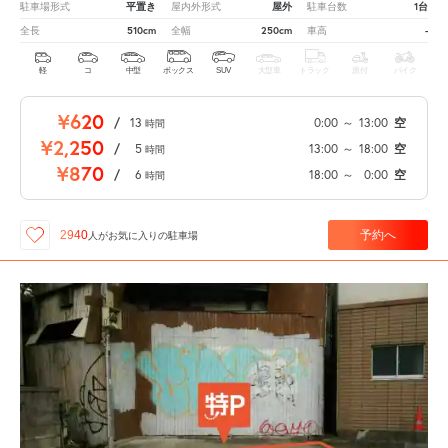
平置き
屋外
1台
駐車場形式
屋内外形式
駐車台数
510cm
250cm
-
全長
全幅
車高
軽
コ
中型
ボックス
SUV
大型車
トラック
原付
バイク
¥620
/
13
0:00
～
13:00
空
時間
¥2,250
/
5
13:00
～
18:00
空
時間
¥870
/
6
18:00
～
0:00
空
時間
予約へ
2940
人が
お気に入りの駐車場