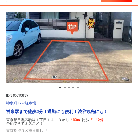
ID:310010839
神泉町17-7駐車場
神泉駅まで徒歩2分！通勤にも便利！渋谷観光にも！
483m
7～10分
東京都目黒区駒場１丁目１４－８から
徒歩
予約できてオススメ！
東京都渋谷区神泉町17-7