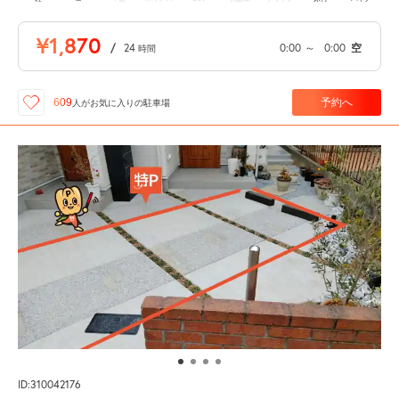
¥1,870
/
24
0:00
～
0:00
空
時間
予約へ
609
人が
お気に入りの駐車場
ID:310042176