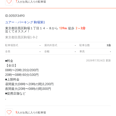
7
人が
お気に入りの駐車場
ID:305013490
ユアー・パーキング 駒場第1
139m
2～3分
東京都目黒区駒場１丁目１４－８から
徒歩
近くてオススメ！
東京都目黒区駒場1-9-2
-
-
2台
駐車場形式
屋内外形式
駐車台数
-
-
-
全長
全幅
車高
■料金
2026年7月24日
更新
【全日】
08時〜20時:20分/200円
20時〜08時:60分/100円
■上限料金
昼間最大(08時〜20時の間)3,200円
夜間最大(20時〜08時の間)300円
■提携店舗など
,
9
人が
お気に入りの駐車場