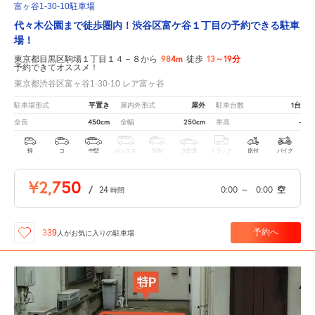
富ヶ谷1-30-10駐車場
代々木公園まで徒歩圏内！渋谷区富ケ谷１丁目の予約できる駐車
場！
984m
13～19分
東京都目黒区駒場１丁目１４－８から
徒歩
予約できてオススメ！
東京都渋谷区富ヶ谷1-30-10 レア富ヶ谷
平置き
屋外
1台
駐車場形式
屋内外形式
駐車台数
450cm
250cm
-
全長
全幅
車高
軽
コ
中型
ボックス
SUV
大型車
トラック
原付
バイク
¥2,750
/
24
0:00
～
0:00
空
時間
予約へ
339
人が
お気に入りの駐車場