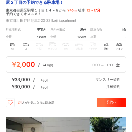
尻２丁目の予約できる駐車場！
946m
12～17分
東京都目黒区駒場１丁目１４－８から
徒歩
予約できてオススメ！
東京都世田谷区池尻2-23-22 Ikejiriapartment
平置き
屋外
1台
駐車場形式
屋内外形式
駐車台数
480cm
190cm
-
全長
全幅
車高
軽
コ
中型
ボックス
SUV
大型車
トラック
原付
バイク
¥2,000
/
24
0:00
～
0:00
空
時間
¥33,000
マンスリー契約
/
1
ヶ月
¥30,000
月極契約
/
1
ヶ月
予約へ
24
人が
お気に入りの駐車場