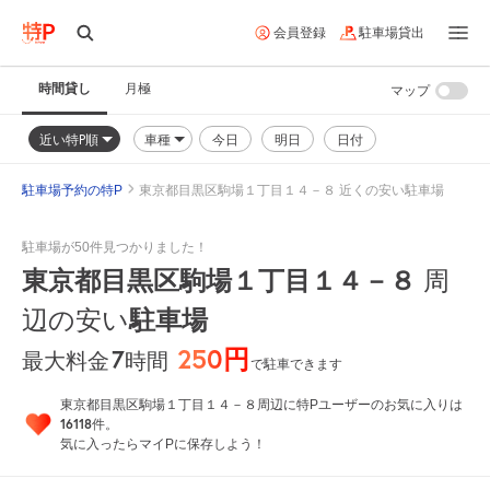
会員登録
駐車場貸出
時間貸し
月極
マップ
近い特P順
車種
今日
明日
日付
駐車場予約の特P
東京都目黒区駒場１丁目１４－８ 近くの安い駐車場
駐車場が50件見つかりました！
東京都目黒区駒場１丁目１４－８
周
駐車場
辺の安い
250円
7
時間
最大料金
で駐車できます
東京都目黒区駒場１丁目１４－８周辺に特Pユーザーのお気に入りは
16118
件。
気に入ったらマイPに保存しよう！