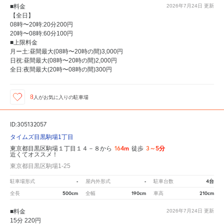
■料金
2026年7月24日
更新
【全日】
08時〜20時:20分200円
20時〜08時:60分100円
■上限料金
月ー土:昼間最大(08時〜20時の間)3,000円
日祝:昼間最大(08時〜20時の間)2,000円
全日:夜間最大(20時〜08時の間)300円
8
人が
お気に入りの駐車場
ID:305132057
タイムズ目黒駒場1丁目
164m
3～5分
東京都目黒区駒場１丁目１４－８から
徒歩
近くてオススメ！
東京都目黒区駒場1-25
-
-
4台
駐車場形式
屋内外形式
駐車台数
500cm
190cm
210cm
全長
全幅
車高
■料金
2026年7月24日
更新
15分 220円