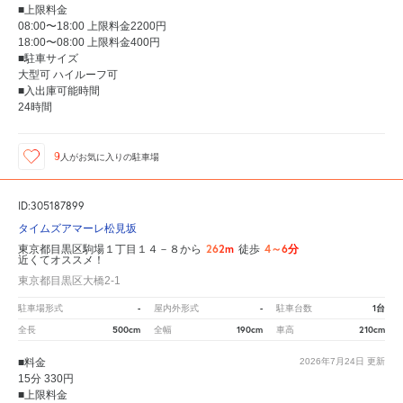
■上限料金
08:00〜18:00 上限料金2200円
18:00〜08:00 上限料金400円
■駐車サイズ
大型可 ハイルーフ可
■入出庫可能時間
24時間
9
人が
お気に入りの駐車場
ID:305187899
タイムズアマーレ松見坂
262m
4～6分
東京都目黒区駒場１丁目１４－８から
徒歩
近くてオススメ！
東京都目黒区大橋2-1
-
-
1台
駐車場形式
屋内外形式
駐車台数
500cm
190cm
210cm
全長
全幅
車高
■料金
2026年7月24日
更新
15分 330円
■上限料金