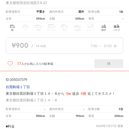
東京都世田谷区池尻3-9-22
平置き
屋外
1台
駐車場形式
屋内外形式
駐車台数
390cm
200cm
-
全長
全幅
車高
軽
コ
中型
ボックス
SUV
大型車
トラック
原付
バイク
¥900
/
14
7:00
～
21:00
休
時間
休
57
人が
お気に入りの駐車場
ID:305037379
目黒駒場１丁目
0m
0分
東京都目黒区駒場１丁目１４－８から
徒歩
近くてオススメ！
東京都目黒区駒場１丁目１４－８
-
-
3台
駐車場形式
屋内外形式
駐車台数
500cm
190cm
200cm
全長
全幅
車高
■料金
2026年7月27日
更新