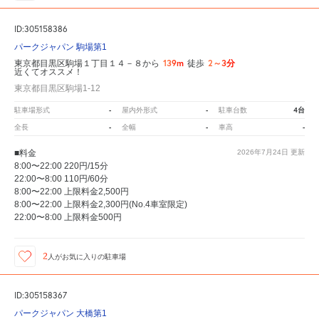
ID:305158386
パークジャパン 駒場第1
139m
2～3分
東京都目黒区駒場１丁目１４－８から
徒歩
近くてオススメ！
東京都目黒区駒場1-12
-
-
4台
駐車場形式
屋内外形式
駐車台数
-
-
-
全長
全幅
車高
■料金
2026年7月24日
更新
8:00〜22:00 220円/15分
22:00〜8:00 110円/60分
8:00〜22:00 上限料金2,500円
8:00〜22:00 上限料金2,300円(No.4車室限定)
22:00〜8:00 上限料金500円
2
人が
お気に入りの駐車場
ID:305158367
パークジャパン 大橋第1