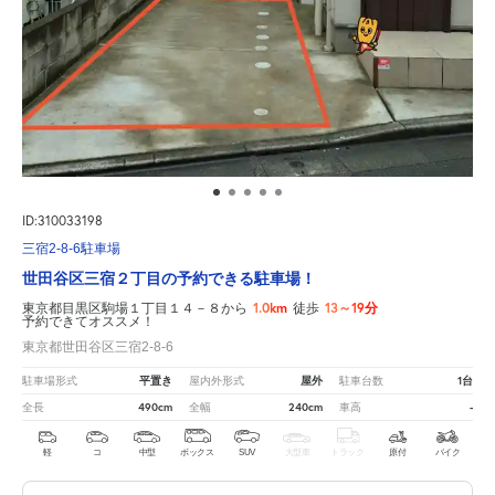
ID:310033198
三宿2-8-6駐車場
世田谷区三宿２丁目の予約できる駐車場！
1.0km
13～19分
東京都目黒区駒場１丁目１４－８から
徒歩
予約できてオススメ！
東京都世田谷区三宿2-8-6
平置き
屋外
1台
駐車場形式
屋内外形式
駐車台数
490cm
240cm
-
全長
全幅
車高
軽
コ
中型
ボックス
SUV
大型車
トラック
原付
バイク