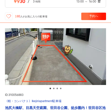
¥930
/
3
13:00
～
16:00
空
時間
予約へ
180
人が
お気に入りの駐車場
ID:310056883
《軽・コンパクト》Ikejiriapartment駐車場
池尻大橋駅、目黒天空庭園、世田谷公園、徒歩圏内！世田谷区池