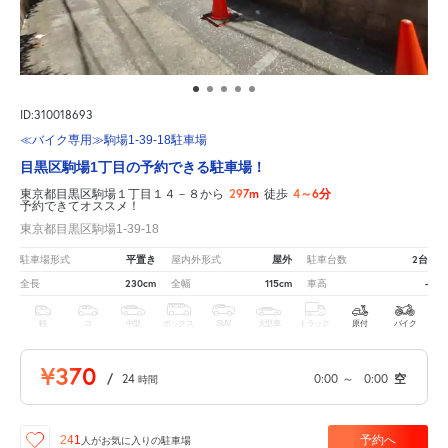
ID:310018693
≪バイク専用≫駒場1-39-18駐車場
目黒区駒場1丁目の予約できる駐車場！
297m
4～6分
東京都目黒区駒場１丁目１４－８から
徒歩
予約できてオススメ！
東京都目黒区駒場1-39-18
平置き
屋外
2台
駐車場形式
屋内外形式
駐車台数
230cm
115cm
-
全長
全幅
車高
軽
コ
中型
ボックス
SUV
大型車
トラック
原付
バイク
¥370
/
24
0:00
～
0:00
空
時間
予約へ
241
人が
お気に入りの駐車場