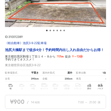
ID:310012389
《軽自動車》池尻3-9-22駐車場
池尻大橋駅まで徒歩4分！予約時間内出し入れ自由だからお得！
701m
9～13分
東京都目黒区駒場１丁目１４－８から
徒歩
予約できてオススメ！
東京都世田谷区池尻3-9-22
平置き
屋外
1台
駐車場形式
屋内外形式
駐車台数
390cm
200cm
-
全長
全幅
車高
軽
コ
中型
ボックス
SUV
大型車
トラック
原付
バイク
¥900
/
14
7:00
～
21:00
休
時間