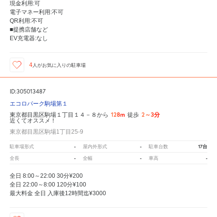
現金利用:可
電子マネー利用:不可
QR利用:不可
■提携店舗など
EV充電器:なし
4
人が
お気に入りの駐車場
ID:305013487
エコロパーク駒場第１
128m
2～3分
東京都目黒区駒場１丁目１４－８から
徒歩
近くてオススメ！
東京都目黒区駒場1丁目25-9
-
-
17台
駐車場形式
屋内外形式
駐車台数
-
-
-
全長
全幅
車高
全日 8:00～22:00 30分¥200
全日 22:00～8:00 120分¥100
最大料金 全日 入庫後12時間迄¥3000