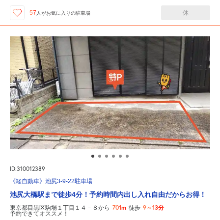
休
57
人が
お気に入りの駐車場
ID:310012389
《軽自動車》池尻3-9-22駐車場
池尻大橋駅まで徒歩4分！予約時間内出し入れ自由だからお得！
701m
9～13分
東京都目黒区駒場１丁目１４－８から
徒歩
予約できてオススメ！