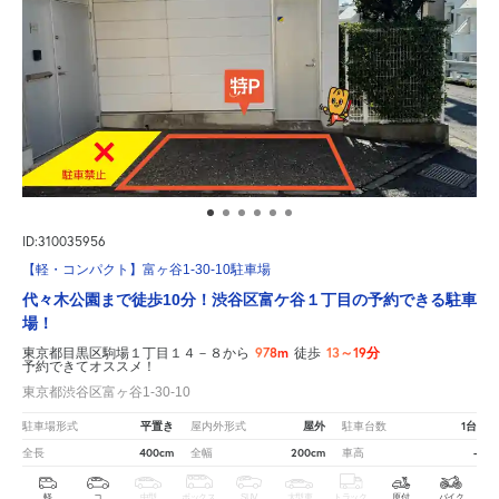
ID:310035956
【軽・コンパクト】富ヶ谷1-30-10駐車場
代々木公園まで徒歩10分！渋谷区富ケ谷１丁目の予約できる駐車
場！
978m
13～19分
東京都目黒区駒場１丁目１４－８から
徒歩
予約できてオススメ！
東京都渋谷区富ヶ谷1-30-10
平置き
屋外
1台
駐車場形式
屋内外形式
駐車台数
400cm
200cm
-
全長
全幅
車高
軽
コ
中型
ボックス
SUV
大型車
トラック
原付
バイク