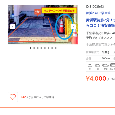
ID:310021613
舞浜2-41-6駐車場
舞浜駅徒歩7分！
らココ！浦安市舞
千葉県浦安市舞浜2-41
予約できてオススメ
千葉県浦安市舞浜2-4
平置き
駐車場形式
500cm
全長
軽
コ
中型
ボッ
¥4,000
/
2
742
人が
お気に入りの駐車場