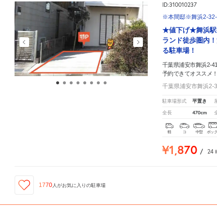
ID:310010237
※本間邸※舞浜2-32
★値下げ★舞浜駅
ランド徒歩圏内！
る駐車場！
千葉県浦安市舞浜2-41
予約できてオススメ
千葉県浦安市舞浜2-3
平置き
駐車場形式
470cm
全長
軽
コ
中型
ボッ
¥1,870
/
24
1770
人が
お気に入りの駐車場