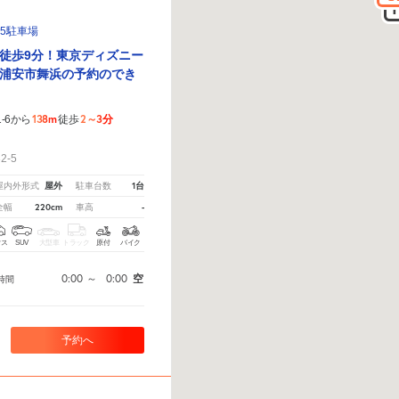
-5駐車場
徒歩9分！東京ディズニー
浦安市舞浜の予約のでき
138m
2～3分
-6から
徒歩
！
2-5
屋外
1台
屋内外形式
駐車台数
220cm
-
全幅
車高
クス
SUV
大型車
トラック
原付
バイク
0:00
～
0:00
空
時間
予約へ