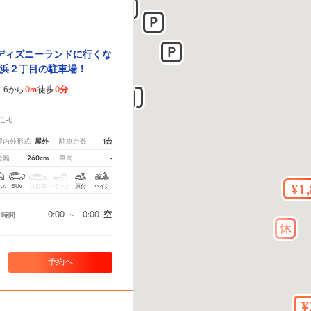
ディズニーランドに行くな
浜２丁目の駐車場！
0m
0分
-6から
徒歩
！
1-6
屋外
1台
屋内外形式
駐車台数
260cm
-
全幅
車高
クス
SUV
大型車
トラック
原付
バイク
4
0:00
～
0:00
空
時間
予約へ