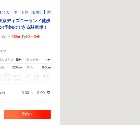
でカーポート側（右側）】舞浜2-32-5駐車場
東京ディズニーランド徒歩
の予約のできる駐車場！
140m
2～3分
-6から
徒歩
！
2-5
屋外
1台
屋内外形式
駐車台数
220cm
180cm
全幅
車高
クス
SUV
大型車
トラック
原付
バイク
0:00
～
0:00
空
時間
予約へ
ら教えてください。
※ご注意ください - 徒歩時間は地形の状況や迂回路を反映できていない場合が