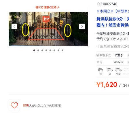
ID:310022740
※本間邸※【中型車ま
舞浜駅徒歩9分！
圏内！浦安市舞浜
千葉県浦安市舞浜2-41
予約できてオススメ
千葉県浦安市舞浜2-3
平置き
駐車場形式
450cm
全長
軽
コ
中型
ボッ
¥1,620
/
24
806
人が
お気に入りの駐車場
千葉県浦安市舞浜2-41-6
周辺の格安
駐車場
マップです。他の駐車場がありましたら、
こちら
か
ID:310060161