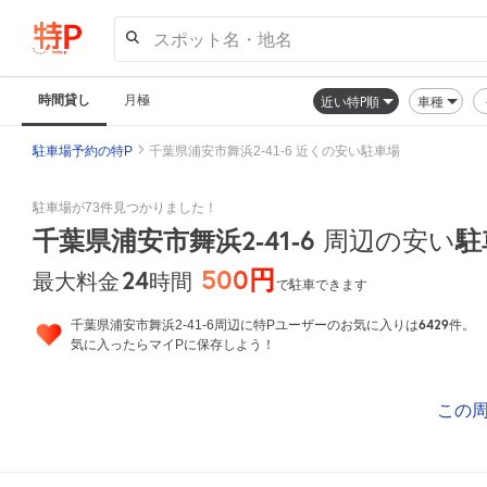
スポット名・地名
時間貸し
月極
近い特P順
車種
駐車場予約の特P
千葉県浦安市舞浜2-41-6 近くの安い駐車場
駐車場が73件見つかりました！
千葉県浦安市舞浜2-41-6
周辺の安い
駐
500円
24
時間
最大料金
で駐車できます
6429
千葉県浦安市舞浜2-41-6周辺に特Pユーザーのお気に入りは
件。
気に入ったらマイPに保存しよう！
この