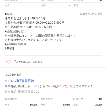
-
-
-
全長
全幅
車高
■料金
2026年7月24日
更新
通常料金:全日 終日 440円 /10分
上限料金:全日 区間最大 09:00〜21:00 5,500円
全日 区間最大 21:00〜09:00 2,500円
■提携店舗など
※本駐車場はインボイス対応の領収書が発行されます。
※料金は予告なく変更することがございます。
■入出庫可能時間
24時間
7
人が
お気に入りの駐車場
ID:305048371
タイムズ東五反田第20
26m
1～2分
東京都品川区東五反田1-19から
徒歩
近くてオススメ！
東京都品川区東五反田1-19
-
-
1台
駐車場形式
屋内外形式
駐車台数
500cm
190cm
210cm
全長
全幅
車高