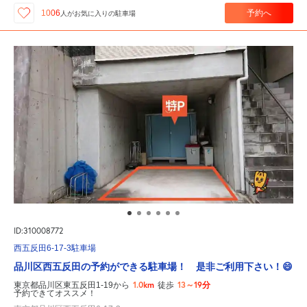
予約へ
1006
人が
お気に入りの駐車場
ID:310008772
西五反田6-17-3駐車場
品川区西五反田の予約ができる駐車場！ 是非ご利用下さい！😄
1.0km
13～19分
東京都品川区東五反田1-19から
徒歩
予約できてオススメ！