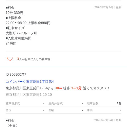
■料金
2026年7月24日
更新
10分 330円
■上限料金
22:00〜08:00 上限料金880円
■駐車サイズ
大型可 ハイルーフ可
■入出庫可能時間
24時間
3
人が
お気に入りの駐車場
ID:305200717
コインパーク東五反田1丁目第4
38m
1～2分
東京都品川区東五反田1-19から
徒歩
近くてオススメ！
東京都品川区東五反田1-19-10
-
-
2台
駐車場形式
屋内外形式
駐車台数
-
-
-
全長
全幅
車高
■料金
2026年7月24日
更新
【全日】