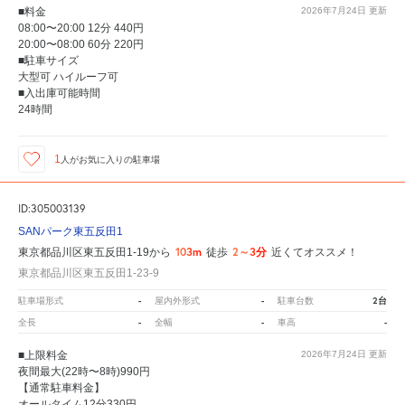
■料金
2026年7月24日
更新
08:00〜20:00 12分 440円
20:00〜08:00 60分 220円
■駐車サイズ
大型可 ハイルーフ可
■入出庫可能時間
24時間
1
人が
お気に入りの駐車場
ID:305003139
SANパーク東五反田1
103m
2～3分
東京都品川区東五反田1-19から
徒歩
近くてオススメ！
東京都品川区東五反田1-23-9
-
-
2台
駐車場形式
屋内外形式
駐車台数
-
-
-
全長
全幅
車高
■上限料金
2026年7月24日
更新
夜間最大(22時〜8時)990円
【通常駐車料金】
オールタイム12分330円