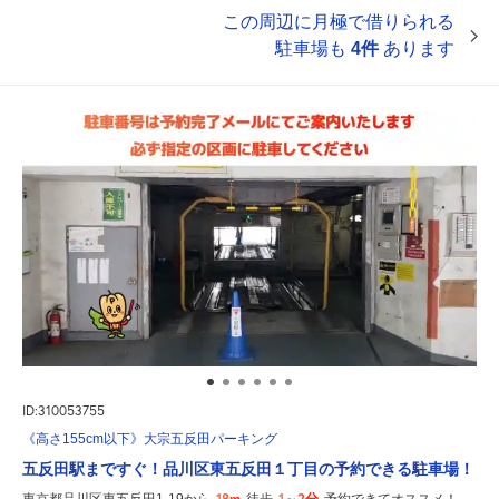
この周辺に月極で借りられる
駐車場も
4件
あります
ID:310053755
《高さ155cm以下》大宗五反田パーキング
五反田駅まですぐ！品川区東五反田１丁目の予約できる駐車場！
18m
1～2分
東京都品川区東五反田1-19から
徒歩
予約できてオススメ！