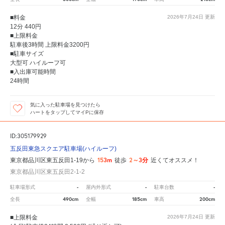
■料金
2026年7月24日
更新
12分 440円
■上限料金
駐車後3時間 上限料金3200円
■駐車サイズ
大型可 ハイルーフ可
■入出庫可能時間
24時間
気に入った駐車場を見つけたら
ハートをタップしてマイPに保存
ID:305179929
五反田東急スクエア駐車場(ハイルーフ)
153m
2～3分
東京都品川区東五反田1-19から
徒歩
近くてオススメ！
東京都品川区東五反田2-1-2
-
-
-
駐車場形式
屋内外形式
駐車台数
490cm
185cm
200cm
全長
全幅
車高
■上限料金
2026年7月24日
更新