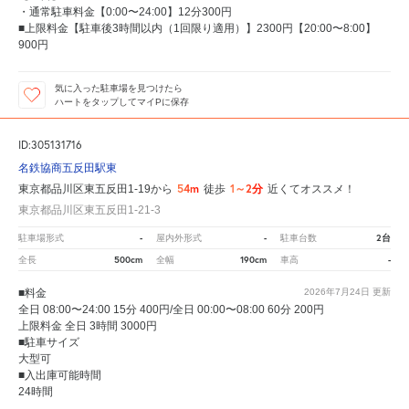
・通常駐車料金【0:00〜24:00】12分300円
■上限料金【駐車後3時間以内（1回限り適用）】2300円【20:00〜8:00】
900円
気に入った駐車場を見つけたら
ハートをタップしてマイPに保存
ID:305131716
名鉄協商五反田駅東
54m
1～2分
東京都品川区東五反田1-19から
徒歩
近くてオススメ！
東京都品川区東五反田1-21-3
-
-
2台
駐車場形式
屋内外形式
駐車台数
500cm
190cm
-
全長
全幅
車高
■料金
2026年7月24日
更新
全日 08:00〜24:00 15分 400円/全日 00:00〜08:00 60分 200円
上限料金 全日 3時間 3000円
■駐車サイズ
大型可
■入出庫可能時間
24時間