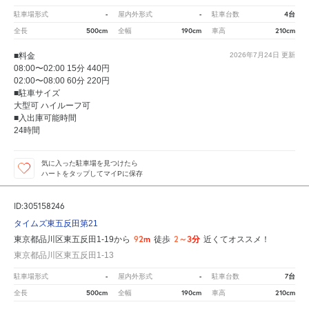
-
-
4台
駐車場形式
屋内外形式
駐車台数
500cm
190cm
210cm
全長
全幅
車高
■料金
2026年7月24日
更新
08:00〜02:00 15分 440円
02:00〜08:00 60分 220円
■駐車サイズ
大型可 ハイルーフ可
■入出庫可能時間
24時間
気に入った駐車場を見つけたら
ハートをタップしてマイPに保存
ID:305158246
タイムズ東五反田第21
92m
2～3分
東京都品川区東五反田1-19から
徒歩
近くてオススメ！
東京都品川区東五反田1-13
-
-
7台
駐車場形式
屋内外形式
駐車台数
500cm
190cm
210cm
全長
全幅
車高