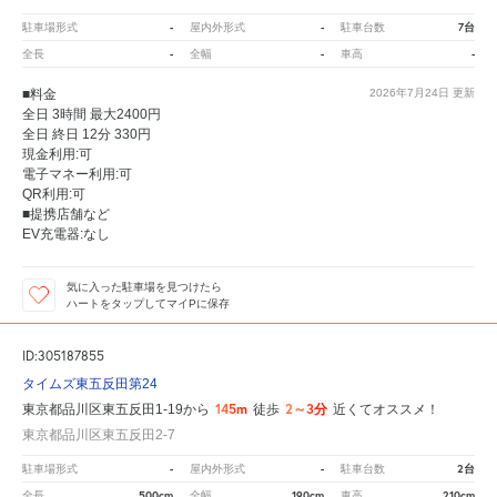
-
-
7台
駐車場形式
屋内外形式
駐車台数
-
-
-
全長
全幅
車高
■料金
2026年7月24日
更新
全日 3時間 最大2400円
全日 終日 12分 330円
現金利用:可
電子マネー利用:可
QR利用:可
■提携店舗など
EV充電器:なし
気に入った駐車場を見つけたら
ハートをタップしてマイPに保存
ID:305187855
タイムズ東五反田第24
145m
2～3分
東京都品川区東五反田1-19から
徒歩
近くてオススメ！
東京都品川区東五反田2-7
-
-
2台
駐車場形式
屋内外形式
駐車台数
500cm
190cm
210cm
全長
全幅
車高