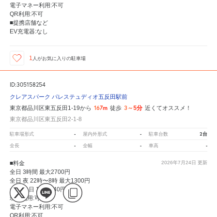
電子マネー利用:不可
QR利用:不可
■提携店舗など
EV充電器:なし
1
人が
お気に入りの駐車場
ID:305158254
クレアスパーク パレステュディオ五反田駅前
167m
3～5分
東京都品川区東五反田1-19から
徒歩
近くてオススメ！
東京都品川区東五反田2-1-8
-
-
2台
駐車場形式
屋内外形式
駐車台数
-
-
-
全長
全幅
車高
■料金
2026年7月24日
更新
全日 3時間 最大2700円
全日 夜 22時〜8時 最大1300円
全日 終日 12分 440円
現金利用:可
電子マネー利用:不可
QR利用:不可