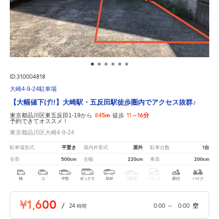
ID:310004818
大崎4-9-24駐車場
【大幅値下げ!!】大崎駅・五反田駅徒歩圏内でアクセス抜群♪
845m
11～16分
東京都品川区東五反田1-19から
徒歩
予約できてオススメ！
東京都品川区大崎4-9-24
平置き
屋外
1台
駐車場形式
屋内外形式
駐車台数
500cm
220cm
200cm
全長
全幅
車高
軽
コ
中型
ボックス
SUV
大型車
トラック
原付
バイク
¥1,600
/
24
0:00
～
0:00
空
時間