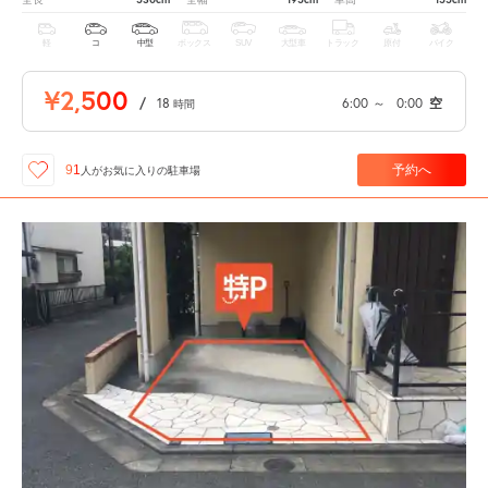
軽
コ
中型
ボックス
SUV
大型車
トラック
原付
バイク
¥2,500
/
18
6:00
～
0:00
空
時間
予約へ
91
人が
お気に入りの駐車場