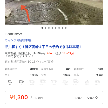
ID:310021979
ウィング高輪駐車場
品川駅すぐ！港区高輪４丁目の予約できる駐車場！
966m
13～19分
東京都品川区東五反田1-19から
徒歩
予約できてオススメ！
東京都港区高輪4-10-18 ウィング高輪
機械式
屋内
10台
駐車場形式
屋内外形式
駐車台数
490cm
185cm
155cm
全長
全幅
車高
軽
コ
中型
ボックス
SUV
大型車
トラック
原付
バイク
¥1,300
/
12
10:00
～
22:00
空
時間