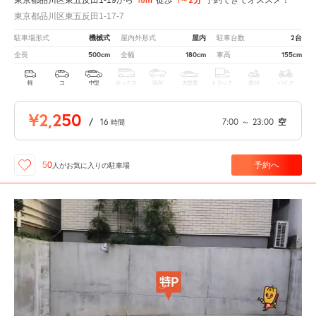
東京都品川区東五反田1-17-7
機械式
屋内
2台
駐車場形式
屋内外形式
駐車台数
500cm
180cm
155cm
全長
全幅
車高
軽
コ
中型
ボックス
SUV
大型車
トラック
原付
バイク
¥2,250
/
16
7:00
～
23:00
空
時間
予約へ
50
人が
お気に入りの駐車場