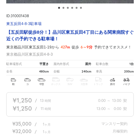
ID:310001438
東五反田4-8-3駐車場
【五反田駅徒歩8分！】品川区東五反田4丁目にある関東病院すぐ
近くの予約できる駐車場！
427m
6～9分
東京都品川区東五反田1-19から
徒歩
予約できてオススメ！
東京都品川区東五反田4-8-3
平置き
屋外
1台
駐車場形式
屋内外形式
駐車台数
480cm
240cm
200cm
全長
全幅
車高
軽
コ
中型
ボックス
SUV
大型車
トラック
原付
バイク
¥1,250
/
13
0:00
～
13:00
契
時間
¥1,250
/
11
13:00
～
0:00
契
時間
¥35,000
マンスリー契約
/
1
ヶ月
¥32,000
月極契約
/
1
ヶ月