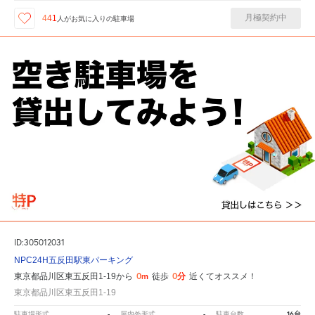
月極契約中
441
人が
お気に入りの駐車場
ID:305012031
NPC24H五反田駅東パーキング
0m
0分
東京都品川区東五反田1-19から
徒歩
近くてオススメ！
東京都品川区東五反田1-19
-
-
16台
駐車場形式
屋内外形式
駐車台数