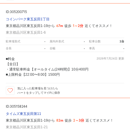
ID:305200715
コインパーク東五反田1丁目
67m
1～2分
東京都品川区東五反田1-19から
徒歩
近くてオススメ！
東京都品川区東五反田1-6
-
-
2台
駐車場形式
屋内外形式
駐車台数
-
-
-
全長
全幅
車高
■料金
2026年7月24日
更新
【全日】
・通常駐車料金【オールタイム(24時間)】10分400円
■上限料金【22:00〜8:00】1500円
気に入った駐車場を見つけたら
ハートをタップしてマイPに保存
ID:305158244
タイムズ東五反田第11
82m
2～3分
東京都品川区東五反田1-19から
徒歩
近くてオススメ！
東京都品川区東五反田1-21