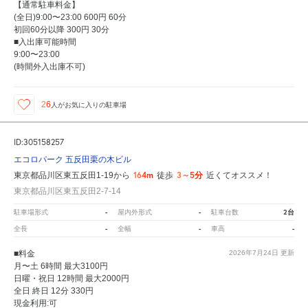
【通常駐車料金】
(全日)9:00〜23:00 600円 60分
初回60分以降 300円 30分
■入出庫可能時間
9:00〜23:00
(時間外入出庫不可)
26
人が
お気に入りの駐車場
ID:305158257
エコロパーク 五反田栗の木ビル
164m
3～5分
東京都品川区東五反田1-19から
徒歩
近くてオススメ！
東京都品川区東五反田2-7-14
-
-
2台
駐車場形式
屋内外形式
駐車台数
-
-
-
全長
全幅
車高
■料金
2026年7月24日
更新
月〜土 6時間 最大3100円
日曜・祝日 12時間 最大2000円
全日 終日 12分 330円
現金利用:可