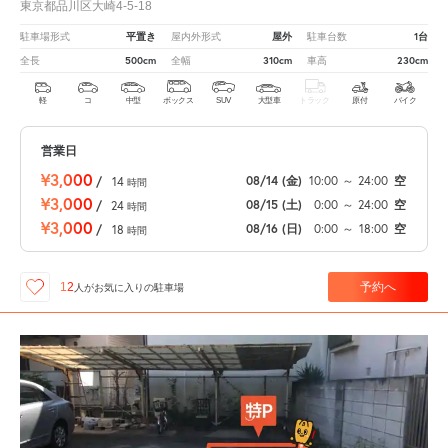
東京都品川区大崎4-5-18
平置き
屋外
1台
駐車場形式
屋内外形式
駐車台数
500cm
310cm
230cm
全長
全幅
車高
軽
コ
中型
ボックス
SUV
大型車
トラック
原付
バイク
営業日
¥3,000
08/14
(金)
10:00
～
24:00
空
/
14
時間
¥3,000
08/15
(土)
0:00
～
24:00
空
/
24
時間
¥3,000
08/16
(日)
0:00
～
18:00
空
/
18
時間
予約へ
12
人が
お気に入りの駐車場