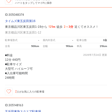
ハートをタップしてマイPに保存
ID:305048374
タイムズ東五反田第16
121m
2～3分
東京都品川区東五反田1-19から
徒歩
近くてオススメ！
東京都品川区東五反田1-12
-
-
3台
駐車場形式
屋内外形式
駐車台数
500cm
190cm
210cm
全長
全幅
車高
■料金
2026年7月24日
更新
12分 440円
■駐車サイズ
大型可 ハイルーフ可
■入出庫可能時間
24時間
2
人が
お気に入りの駐車場
ID:305148163
五反田東急スクエア駐車場