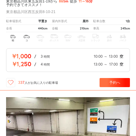
865m
11～16分
東京都品川区東五反田1-19から
徒歩
予約できてオススメ！
東京都品川区西五反田8-10-21
平置き
屋外
1台
駐車場形式
屋内外形式
駐車台数
440cm
210cm
245cm
全長
全幅
車高
軽
コ
中型
ボックス
SUV
大型車
トラック
原付
バイク
¥1,000
/
3
10:00
～
13:00
空
時間
¥1,250
/
4
13:00
～
17:00
空
時間
予約へ
337
人が
お気に入りの駐車場