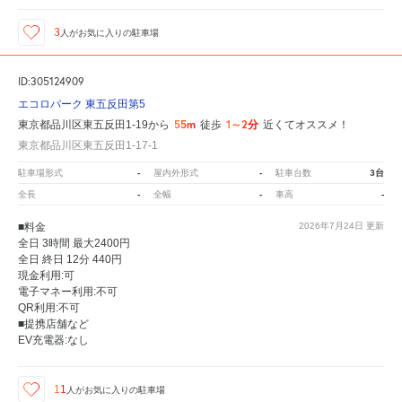
3
人が
お気に入りの駐車場
ID:305124909
エコロパーク 東五反田第5
55m
1～2分
東京都品川区東五反田1-19から
徒歩
近くてオススメ！
東京都品川区東五反田1-17-1
-
-
3台
駐車場形式
屋内外形式
駐車台数
-
-
-
全長
全幅
車高
■料金
2026年7月24日
更新
全日 3時間 最大2400円
全日 終日 12分 440円
現金利用:可
電子マネー利用:不可
QR利用:不可
■提携店舗など
EV充電器:なし
11
人が
お気に入りの駐車場