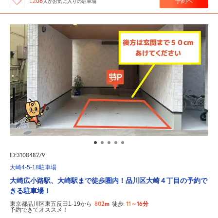
予約へ
1208
人が
お気に入りの駐車場
ID:310048279
大崎4-5-18駐車場
大崎広小路駅、大崎駅まで徒歩圏内！品川区大崎４丁目の予約で
きる駐車場！
802m
11～16分
東京都品川区東五反田1-19から
徒歩
予約できてオススメ！