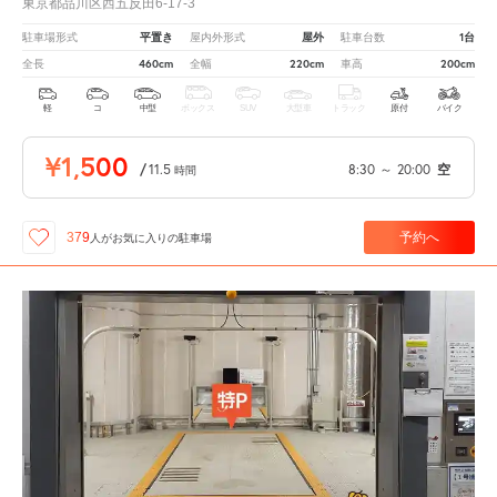
東京都品川区西五反田6-17-3
平置き
屋外
1台
駐車場形式
屋内外形式
駐車台数
460cm
220cm
200cm
全長
全幅
車高
軽
コ
中型
ボックス
SUV
大型車
トラック
原付
バイク
¥1,500
/
11.5
8:30
～
20:00
空
時間
予約へ
379
人が
お気に入りの駐車場