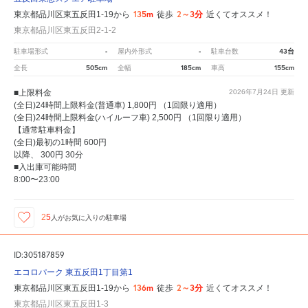
135m
2～3分
東京都品川区東五反田1-19から
徒歩
近くてオススメ！
東京都品川区東五反田2-1-2
-
-
43台
駐車場形式
屋内外形式
駐車台数
505cm
185cm
155cm
全長
全幅
車高
■上限料金
2026年7月24日
更新
(全日)24時間上限料金(普通車) 1,800円 （1回限り適用）
(全日)24時間上限料金(ハイルーフ車) 2,500円 （1回限り適用）
【通常駐車料金】
(全日)最初の1時間 600円
以降、 300円 30分
■入出庫可能時間
8:00〜23:00
25
人が
お気に入りの駐車場
ID:305187859
エコロパーク 東五反田1丁目第1
136m
2～3分
東京都品川区東五反田1-19から
徒歩
近くてオススメ！
東京都品川区東五反田1-3