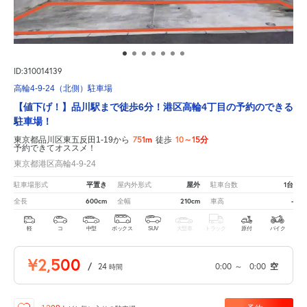
ID:310014139
高輪4-9-24（北側）駐車場
【値下げ！】品川駅まで徒歩6分！港区高輪4丁目の予約のできる
駐車場！
751m
10～15分
東京都品川区東五反田1-19から
徒歩
予約できてオススメ！
東京都港区高輪4-9-24
平置き
屋外
1台
駐車場形式
屋内外形式
駐車台数
600cm
210cm
-
全長
全幅
車高
軽
コ
中型
ボックス
SUV
大型車
トラック
原付
バイク
¥2,500
/
24
0:00
～
0:00
空
時間