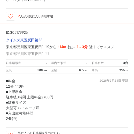
2
人が
お気に入りの駐車場
ID:305179926
タイムズ東五反田第23
114m
2～3分
東京都品川区東五反田1-19から
徒歩
近くてオススメ！
東京都品川区東五反田1-11
-
-
3台
駐車場形式
屋内外形式
駐車台数
500cm
190cm
210cm
全長
全幅
車高
■料金
2026年7月24日
更新
12分 440円
■上限料金
駐車後3時間 上限料金2700円
■駐車サイズ
大型可 ハイルーフ可
■入出庫可能時間
24時間
気に入った駐車場を見つけたら