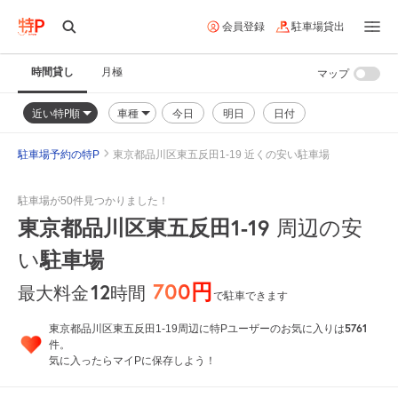
会員登録
駐車場貸出
時間貸し
月極
マップ
近い特P順
車種
今日
明日
日付
駐車場予約の特P
東京都品川区東五反田1-19 近くの安い駐車場
駐車場が50件見つかりました！
東京都品川区東五反田1-19
周辺の安
い
駐車場
700円
12
時間
最大料金
で駐車できます
5761
東京都品川区東五反田1-19周辺に特Pユーザーのお気に入りは
件。
気に入ったらマイPに保存しよう！