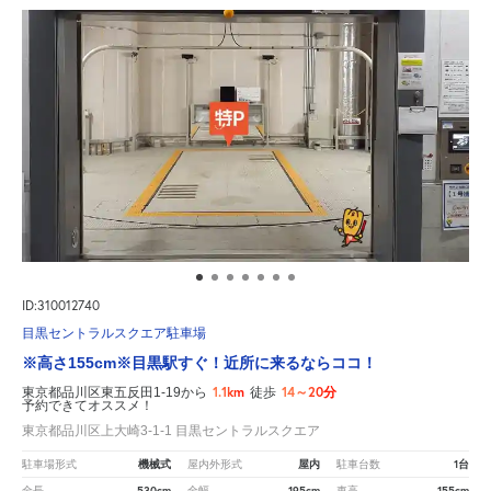
ID:310012740
目黒セントラルスクエア駐車場
※高さ155cm※目黒駅すぐ！近所に来るならココ！
1.1km
14～20分
東京都品川区東五反田1-19から
徒歩
予約できてオススメ！
東京都品川区上大崎3-1-1 目黒セントラルスクエア
機械式
屋内
1台
駐車場形式
屋内外形式
駐車台数
530cm
195cm
155cm
全長
全幅
車高