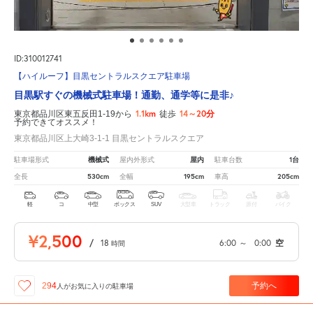
ID:310012741
【ハイルーフ】目黒セントラルスクエア駐車場
目黒駅すぐの機械式駐車場！通勤、通学等に是非♪
1.1km
14～20分
東京都品川区東五反田1-19から
徒歩
予約できてオススメ！
東京都品川区上大崎3-1-1 目黒セントラルスクエア
機械式
屋内
1台
駐車場形式
屋内外形式
駐車台数
530cm
195cm
205cm
全長
全幅
車高
軽
コ
中型
ボックス
SUV
大型車
トラック
原付
バイク
¥2,500
/
18
6:00
～
0:00
空
時間
予約へ
294
人が
お気に入りの駐車場