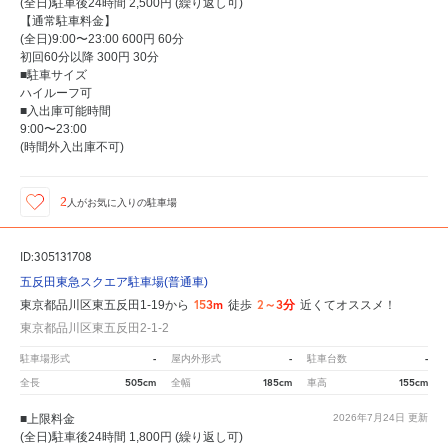
(全日)駐車後24時間 2,500円 (繰り返し可)
【通常駐車料金】
(全日)9:00〜23:00 600円 60分
初回60分以降 300円 30分
■駐車サイズ
ハイルーフ可
■入出庫可能時間
9:00〜23:00
(時間外入出庫不可)
2
人が
お気に入りの駐車場
ID:305131708
五反田東急スクエア駐車場(普通車)
153m
2～3分
東京都品川区東五反田1-19から
徒歩
近くてオススメ！
東京都品川区東五反田2-1-2
-
-
-
駐車場形式
屋内外形式
駐車台数
505cm
185cm
155cm
全長
全幅
車高
■上限料金
2026年7月24日
更新
(全日)駐車後24時間 1,800円 (繰り返し可)