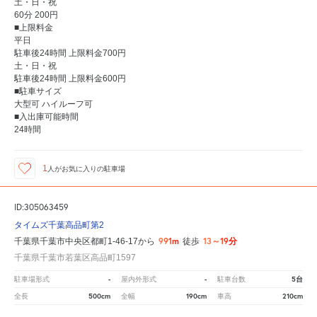
土・日・祝
60分 200円
■上限料金
平日
駐車後24時間 上限料金700円
土・日・祝
駐車後24時間 上限料金600円
■駐車サイズ
大型可 ハイルーフ可
■入出庫可能時間
24時間
1
人が
お気に入りの駐車場
ID:305063459
タイムズ千葉高品町第2
991m
13～19分
千葉県千葉市中央区都町1-46-17から
徒歩
千葉県千葉市若葉区高品町1597
-
-
5台
駐車場形式
屋内外形式
駐車台数
500cm
190cm
210cm
全長
全幅
車高