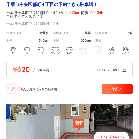
千葉市中央区都町４丁目の予約できる駐車場！
525m
7～10分
千葉県千葉市中央区都町1-46-17から
徒歩
予約できてオススメ！
千葉県千葉市中央区都町4-12-4
平置き
屋外
1台
駐車場形式
屋内外形式
駐車台数
540cm
320cm
-
全長
全幅
車高
軽
コ
中型
ボックス
SUV
大型車
トラック
原付
バイク
¥620
/
24
0:00
～
0:00
空
時間
予約へ
74
人が
お気に入りの駐車場