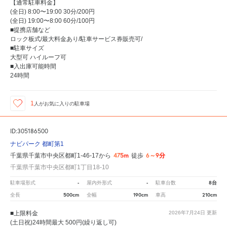
【通常駐車料金】
(全日) 8:00〜19:00 30分/200円
(全日) 19:00〜8:00 60分/100円
■提携店舗など
ロック板式/最大料金あり/駐車サービス券販売可/
■駐車サイズ
大型可 ハイルーフ可
■入出庫可能時間
24時間
1
人が
お気に入りの駐車場
ID:305186500
ナビパーク 都町第1
475m
6～9分
千葉県千葉市中央区都町1-46-17から
徒歩
千葉県千葉市中央区都町1丁目18-10
-
-
8台
駐車場形式
屋内外形式
駐車台数
500cm
190cm
210cm
全長
全幅
車高
■上限料金
2026年7月24日
更新
(土日祝)24時間最大 500円(繰り返し可)