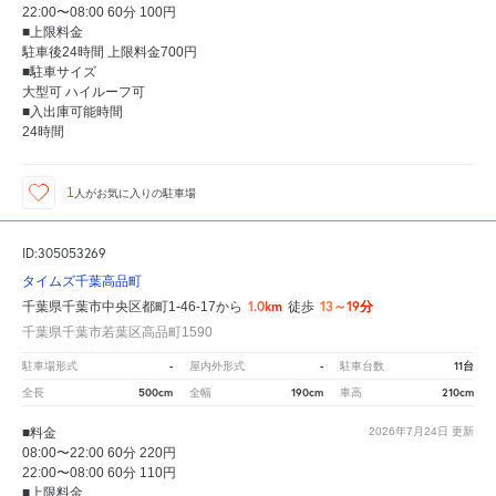
22:00〜08:00 60分 100円
■上限料金
駐車後24時間 上限料金700円
■駐車サイズ
大型可 ハイルーフ可
■入出庫可能時間
24時間
1
人が
お気に入りの駐車場
ID:305053269
タイムズ千葉高品町
1.0km
13～19分
千葉県千葉市中央区都町1-46-17から
徒歩
千葉県千葉市若葉区高品町1590
-
-
11台
駐車場形式
屋内外形式
駐車台数
500cm
190cm
210cm
全長
全幅
車高
■料金
2026年7月24日
更新
08:00〜22:00 60分 220円
22:00〜08:00 60分 110円
■上限料金