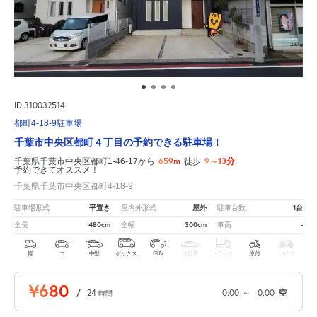
ID:310032514
都町4-18-9駐車場
千葉市中央区都町４丁目の予約できる駐車場！
659m
9～13分
千葉県千葉市中央区都町1-46-17から
徒歩
予約できてオススメ！
千葉県千葉市中央区都町4-18-9
平置き
屋外
1台
駐車場形式
屋内外形式
駐車台数
480cm
300cm
-
全長
全幅
車高
軽
コ
中型
ボックス
SUV
大型車
トラック
原付
バイク
¥680
/
24
0:00
～
0:00
空
時間