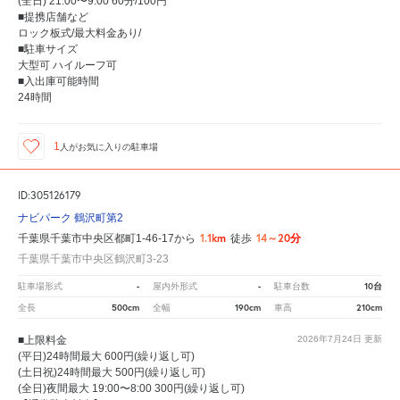
(全日) 21:00〜9:00 60分/100円
■提携店舗など
ロック板式/最大料金あり/
■駐車サイズ
大型可 ハイルーフ可
■入出庫可能時間
24時間
1
人が
お気に入りの駐車場
ID:305126179
ナビパーク 鶴沢町第2
1.1km
14～20分
千葉県千葉市中央区都町1-46-17から
徒歩
千葉県千葉市中央区鶴沢町3-23
-
-
10台
駐車場形式
屋内外形式
駐車台数
500cm
190cm
210cm
全長
全幅
車高
■上限料金
2026年7月24日
更新
(平日)24時間最大 600円(繰り返し可)
(土日祝)24時間最大 500円(繰り返し可)
(全日)夜間最大 19:00〜8:00 300円(繰り返し可)