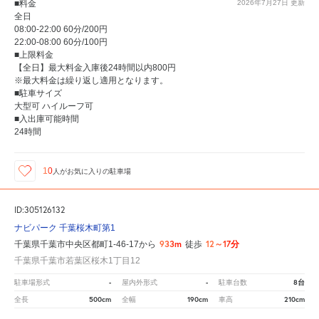
■料金
2026年7月27日
更新
全日
08:00-22:00 60分/200円
22:00-08:00 60分/100円
■上限料金
【全日】最大料金入庫後24時間以内800円
※最大料金は繰り返し適用となります。
■駐車サイズ
大型可 ハイルーフ可
■入出庫可能時間
24時間
10
人が
お気に入りの駐車場
ID:305126132
ナビパーク 千葉桜木町第1
933m
12～17分
千葉県千葉市中央区都町1-46-17から
徒歩
千葉県千葉市若葉区桜木1丁目12
-
-
8台
駐車場形式
屋内外形式
駐車台数
500cm
190cm
210cm
全長
全幅
車高