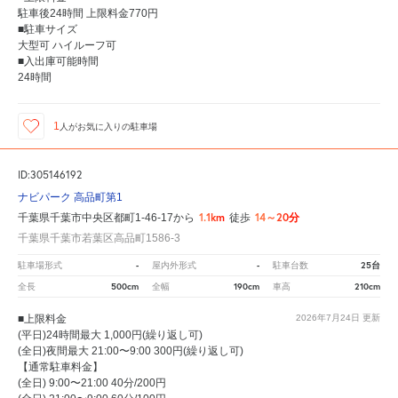
駐車後24時間 上限料金770円
■駐車サイズ
大型可 ハイルーフ可
■入出庫可能時間
24時間
1
人が
お気に入りの駐車場
ID:305146192
ナビパーク 高品町第1
1.1km
14～20分
千葉県千葉市中央区都町1-46-17から
徒歩
千葉県千葉市若葉区高品町1586-3
-
-
25台
駐車場形式
屋内外形式
駐車台数
500cm
190cm
210cm
全長
全幅
車高
■上限料金
2026年7月24日
更新
(平日)24時間最大 1,000円(繰り返し可)
(全日)夜間最大 21:00〜9:00 300円(繰り返し可)
【通常駐車料金】
(全日) 9:00〜21:00 40分/200円