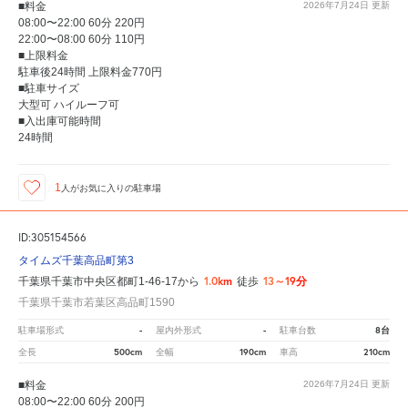
■料金
2026年7月24日
更新
08:00〜22:00 60分 220円
22:00〜08:00 60分 110円
■上限料金
駐車後24時間 上限料金770円
■駐車サイズ
大型可 ハイルーフ可
■入出庫可能時間
24時間
1
人が
お気に入りの駐車場
ID:305154566
タイムズ千葉高品町第3
1.0km
13～19分
千葉県千葉市中央区都町1-46-17から
徒歩
千葉県千葉市若葉区高品町1590
-
-
8台
駐車場形式
屋内外形式
駐車台数
500cm
190cm
210cm
全長
全幅
車高
■料金
2026年7月24日
更新
08:00〜22:00 60分 200円