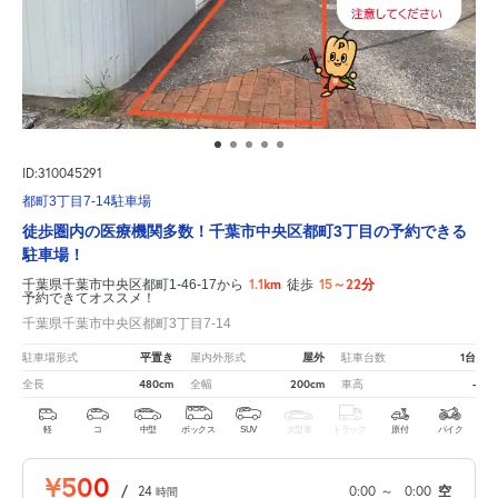
ID:310045291
都町3丁目7-14駐車場
徒歩圏内の医療機関多数！千葉市中央区都町3丁目の予約できる
駐車場！
1.1km
15～22分
千葉県千葉市中央区都町1-46-17から
徒歩
予約できてオススメ！
千葉県千葉市中央区都町3丁目7-14
平置き
屋外
1台
駐車場形式
屋内外形式
駐車台数
480cm
200cm
-
全長
全幅
車高
軽
コ
中型
ボックス
SUV
大型車
トラック
原付
バイク
¥500
/
24
0:00
～
0:00
空
時間