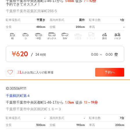
548m
7～10分
千葉県千葉市中央区都町1-46-17から
徒歩
予約できてオススメ！
千葉県千葉市若葉区貝塚町266-5
平置き
屋外
1台
駐車場形式
屋内外形式
駐車台数
480cm
200cm
-
全長
全幅
車高
軽
コ
中型
ボックス
SUV
大型車
トラック
原付
バイク
¥620
/
24
0:00
～
0:00
空
時間
予約へ
21
人が
お気に入りの駐車場
ID:305069111
千葉鶴沢町第４
1.0km
13～19分
千葉県千葉市中央区都町1-46-17から
徒歩
千葉県千葉市中央区鶴沢町１６ー３
-
-
7台
駐車場形式
屋内外形式
駐車台数
500cm
190cm
200cm
全長
全幅
車高