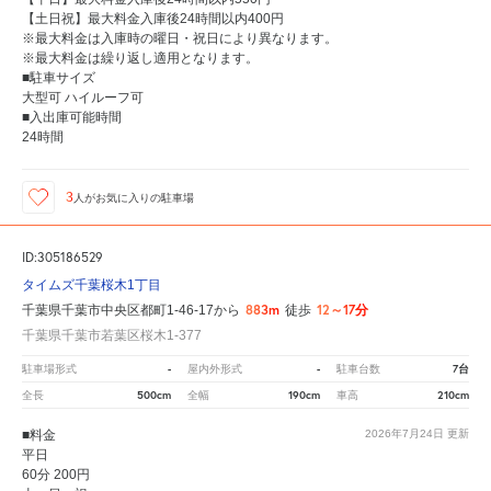
【土日祝】最大料金入庫後24時間以内400円
※最大料金は入庫時の曜日・祝日により異なります。
※最大料金は繰り返し適用となります。
■駐車サイズ
大型可 ハイルーフ可
■入出庫可能時間
24時間
3
人が
お気に入りの駐車場
ID:305186529
タイムズ千葉桜木1丁目
883m
12～17分
千葉県千葉市中央区都町1-46-17から
徒歩
千葉県千葉市若葉区桜木1-377
-
-
7台
駐車場形式
屋内外形式
駐車台数
500cm
190cm
210cm
全長
全幅
車高
■料金
2026年7月24日
更新
平日
60分 200円