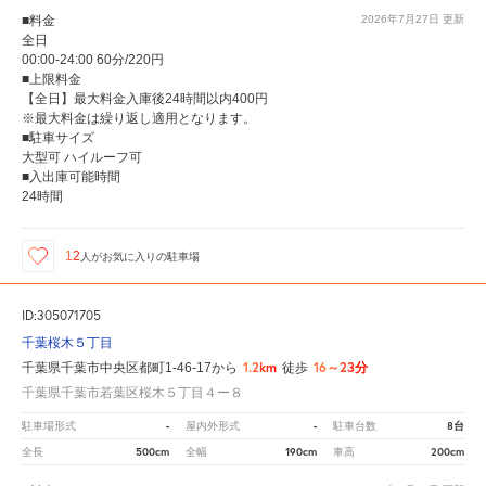
■料金
2026年7月27日
更新
全日
00:00-24:00 60分/220円
■上限料金
【全日】最大料金入庫後24時間以内400円
※最大料金は繰り返し適用となります。
■駐車サイズ
大型可 ハイルーフ可
■入出庫可能時間
24時間
12
人が
お気に入りの駐車場
ID:305071705
千葉桜木５丁目
1.2km
16～23分
千葉県千葉市中央区都町1-46-17から
徒歩
千葉県千葉市若葉区桜木５丁目４ー８
-
-
8台
駐車場形式
屋内外形式
駐車台数
500cm
190cm
200cm
全長
全幅
車高