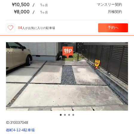
¥10,500
マンスリー契約
/
1
ヶ月
¥8,000
月極契約
/
1
ヶ月
予約へ
84
人が
お気に入りの駐車場
ID:310037048
都町4-12-4駐車場