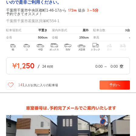
いので是非ご利用ください。
172m
3～5分
千葉県千葉市中央区都町1-46-17から
徒歩
予約できてオススメ！
千葉県千葉市若葉区貝塚町554-1
平置き
屋外
3台
駐車場形式
屋内外形式
駐車台数
500cm
250cm
-
全長
全幅
車高
軽
コ
中型
ボックス
SUV
大型車
トラック
原付
バイク
¥1,250
/
24
0:00
～
0:00
空
時間
予約へ
141
人が
お気に入りの駐車場