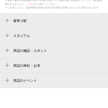
千葉県千葉市中央区都町1-46-17
周辺のお気に入り保存が多い
駐車場
マップです。他の駐車
場がありましたら、
こちら
から教えてください。
※ご注意ください - 徒歩時間は地形の状況や迂回路を反映できていない場合があります。
最寄り駅
周辺に最寄り駅が見つかりませんでした。
スタジアム
周辺にスタジアムが見つかりませんでした。
周辺の施設・スポット
学校法人浜田学園 都幼稚園
椎野
周辺の神社・お寺
延命寺
都北第３公園
周辺のイベント
貝塚公園
周辺にイベントが見つかりませんでした。
山の根公園
パナコーポ
volkswagen 千葉中央