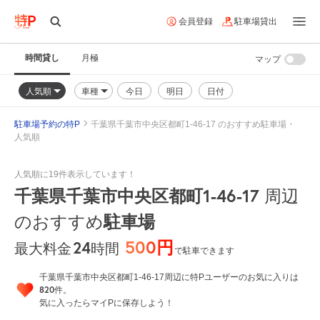
会員登録
駐車場貸出
時間貸し
月極
マップ
人気順
車種
今日
明日
日付
駐車場予約の特P
千葉県千葉市中央区都町1-46-17 のおすすめ駐車場・
人気順
人気順に19件表示しています！
千葉県千葉市中央区都町1-46-17
周辺
のおすすめ
駐車場
500円
24
時間
最大料金
で駐車できます
千葉県千葉市中央区都町1-46-17周辺に特Pユーザーのお気に入りは
820
件。
気に入ったらマイPに保存しよう！