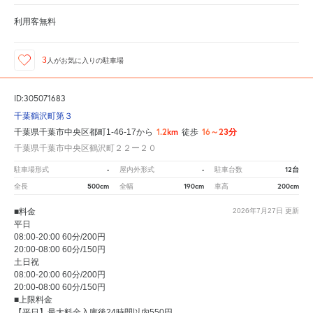
利用客無料
3
人が
お気に入りの駐車場
ID:305071683
千葉鶴沢町第３
1.2km
16～23分
千葉県千葉市中央区都町1-46-17から
徒歩
千葉県千葉市中央区鶴沢町２２ー２０
-
-
12台
駐車場形式
屋内外形式
駐車台数
500cm
190cm
200cm
全長
全幅
車高
■料金
2026年7月27日
更新
平日
08:00-20:00 60分/200円
20:00-08:00 60分/150円
土日祝
08:00-20:00 60分/200円
20:00-08:00 60分/150円
■上限料金
【平日】最大料金入庫後24時間以内550円