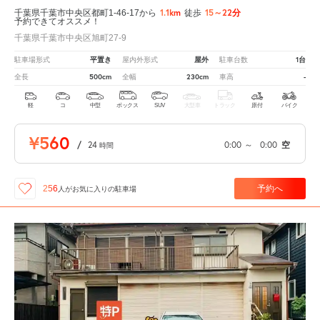
1.1km
15～22分
千葉県千葉市中央区都町1-46-17から
徒歩
予約できてオススメ！
千葉県千葉市中央区旭町27-9
平置き
屋外
1台
駐車場形式
屋内外形式
駐車台数
500cm
230cm
-
全長
全幅
車高
軽
コ
中型
ボックス
SUV
大型車
トラック
原付
バイク
¥560
/
24
0:00
～
0:00
空
時間
予約へ
256
人が
お気に入りの駐車場