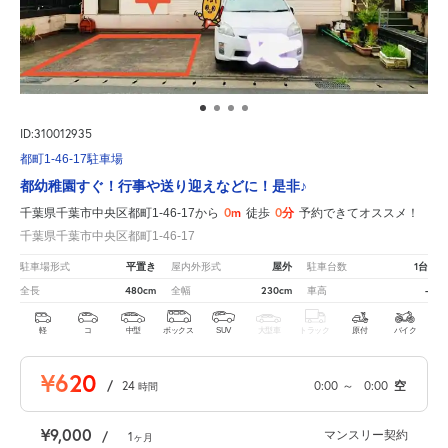
ID:310012935
都町1-46-17駐車場
都幼稚園すぐ！行事や送り迎えなどに！是非♪
0m
0分
千葉県千葉市中央区都町1-46-17から
徒歩
予約できてオススメ！
千葉県千葉市中央区都町1-46-17
平置き
屋外
1台
駐車場形式
屋内外形式
駐車台数
480cm
230cm
-
全長
全幅
車高
軽
コ
中型
ボックス
SUV
大型車
トラック
原付
バイク
¥620
/
24
0:00
～
0:00
空
時間
¥9,000
マンスリー契約
/
1
ヶ月