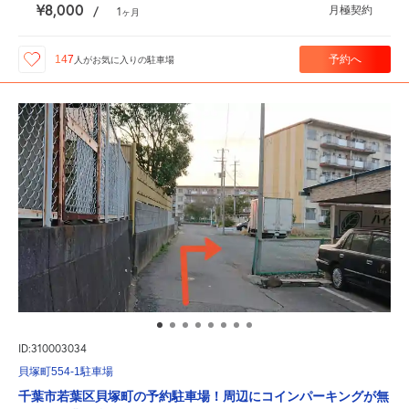
¥8,000
月極契約
/
1
ヶ月
予約へ
147
人が
お気に入りの駐車場
ID:310003034
貝塚町554-1駐車場
千葉市若葉区貝塚町の予約駐車場！周辺にコインパーキングが無