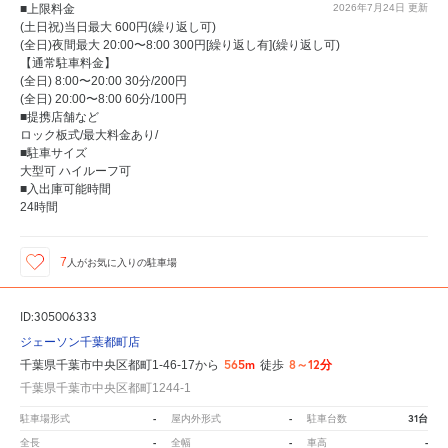
■上限料金
2026年7月24日
更新
(土日祝)当日最大 600円(繰り返し可)
(全日)夜間最大 20:00〜8:00 300円[繰り返し有](繰り返し可)
【通常駐車料金】
(全日) 8:00〜20:00 30分/200円
(全日) 20:00〜8:00 60分/100円
■提携店舗など
ロック板式/最大料金あり/
■駐車サイズ
大型可 ハイルーフ可
■入出庫可能時間
24時間
7
人が
お気に入りの駐車場
ID:305006333
ジェーソン千葉都町店
565m
8～12分
千葉県千葉市中央区都町1-46-17から
徒歩
千葉県千葉市中央区都町1244-1
-
-
31台
駐車場形式
屋内外形式
駐車台数
-
-
-
全長
全幅
車高