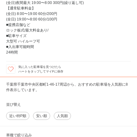
(全日)夜間最大 19:00〜8:00 300円(繰り返し可)
【通常駐車料金】
(全日) 8:00〜19:00 60分/200円
(全日) 19:00〜8:00 60分/100円
■提携店舗など
ロック板式/最大料金あり/
■駐車サイズ
大型可 ハイルーフ可
■入出庫可能時間
24時間
気に入った駐車場を見つけたら
ハートをタップしてマイPに保存
千葉県千葉市中央区都町1-46-17周辺から、おすすめの駐車場を人気順に8
件表示しています。
並び替え
近い特P順
安い順
人気順
車種で絞り込み