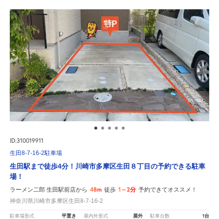
ID:310019911
生田8-7-16-2駐車場
生田駅まで徒歩4分！川崎市多摩区生田８丁目の予約できる駐車
場！
48m
1～2分
ラーメン二郎 生田駅前店から
徒歩
予約できてオススメ！
神奈川県川崎市多摩区生田8-7-16-2
平置き
屋外
1台
駐車場形式
屋内外形式
駐車台数