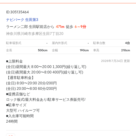
ID:305135464
ナビパーク 生田第3
471m
6～9分
ラーメン二郎 生田駅前店から
徒歩
神奈川県川崎市多摩区生田7丁目20
-
-
4台
駐車場形式
屋内外形式
駐車台数
500cm
190cm
210cm
全長
全幅
車高
■上限料金
2026年7月24日
更新
(全日)昼間最大 8:00〜20:00 1,300円(繰り返し可)
(全日)夜間最大 20:00〜8:00 400円(繰り返し可)
【通常駐車料金】
(全日) 8:00〜20:00 20分/200円
(全日) 20:00〜8:00 60分/200円
■提携店舗など
ロック板式/最大料金あり/駐車サービス券販売可/
■駐車サイズ
大型可 ハイルーフ可
■入出庫可能時間
24時間