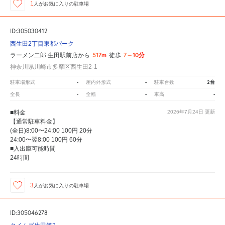
1
人が
お気に入りの駐車場
ID:305030412
西生田2丁目東都パーク
517m
7～10分
ラーメン二郎 生田駅前店から
徒歩
神奈川県川崎市多摩区西生田2-1
-
-
2台
駐車場形式
屋内外形式
駐車台数
-
-
-
全長
全幅
車高
■料金
2026年7月24日
更新
【通常駐車料金】
(全日)8:00〜24:00 100円 20分
24:00〜翌8:00 100円 60分
■入出庫可能時間
24時間
3
人が
お気に入りの駐車場
ID:305046278