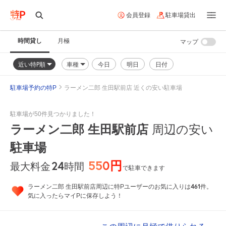
会員登録
駐車場貸出
時間貸し
月極
マップ
近い特P順
車種
今日
明日
日付
駐車場予約の特P
ラーメン二郎 生田駅前店 近くの安い駐車場
駐車場が50件見つかりました！
ラーメン二郎 生田駅前店
周辺の安い
駐車場
550円
24
時間
最大料金
で駐車できます
461
ラーメン二郎 生田駅前店周辺に特Pユーザーのお気に入りは
件。
気に入ったらマイPに保存しよう！