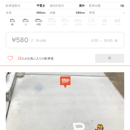
平置き
屋外
1台
駐車場形式
屋内外形式
駐車台数
450cm
280cm
-
全長
全幅
車高
軽
コ
中型
ボックス
SUV
大型車
トラック
原付
バイク
¥580
/
24
0:00
～
24:00
休
時間
休
32
人が
お気に入りの駐車場