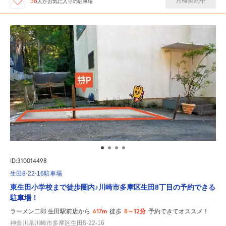
月極契約中
38
人が
お気に入りの駐車場
ID:310014498
生田8-22-16駐車場
東生田小学校まで徒歩圏内♪川崎市多摩区生田8丁目の予約できる
駐車場！
617m
8～12分
ラーメン二郎 生田駅前店から
徒歩
予約できてオススメ！
神奈川県川崎市多摩区生田8-22-16