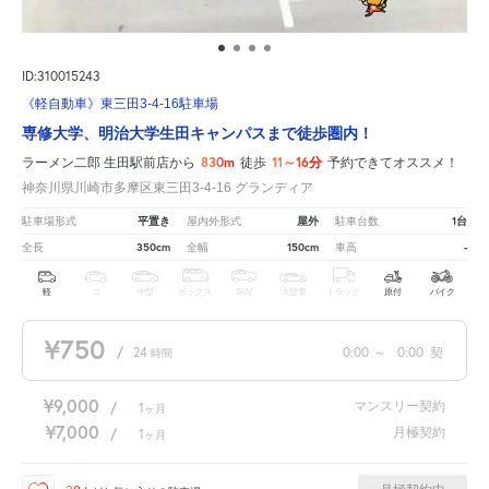
ID:310015243
《軽自動車》東三田3-4-16駐車場
専修大学、明治大学生田キャンパスまで徒歩圏内！
830m
11～16分
ラーメン二郎 生田駅前店から
徒歩
予約できてオススメ！
神奈川県川崎市多摩区東三田3-4-16 グランディア
平置き
屋外
1台
駐車場形式
屋内外形式
駐車台数
350cm
150cm
-
全長
全幅
車高
軽
コ
中型
ボックス
SUV
大型車
トラック
原付
バイク
¥750
/
24
0:00
～
0:00
契
時間
¥9,000
マンスリー契約
/
1
ヶ月
¥7,000
月極契約
/
1
ヶ月