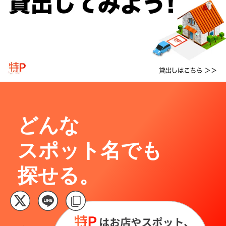
どんな
スポット名でも
探せる。