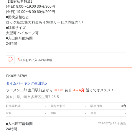
【通常駐車料金】
(全日) 8:00〜19:00 30分/300円
(全日) 19:00〜8:00 60分/200円
■提携店舗など
ロック板式/最大料金あり/駐車サービス券販売可/
■駐車サイズ
大型可 ハイルーフ可
■入出庫可能時間
24時間
3
人が
お気に入りの駐車場
ID:305181789
タイムパーキング生田第5
300m
4～6分
ラーメン二郎 生田駅前店から
徒歩
近くてオススメ！
神奈川県川崎市多摩区生田7-26-5
-
-
5台
駐車場形式
屋内外形式
駐車台数
-
-
-
全長
全幅
車高
■入出庫可能時間
2026年7月24日
更新
24時間