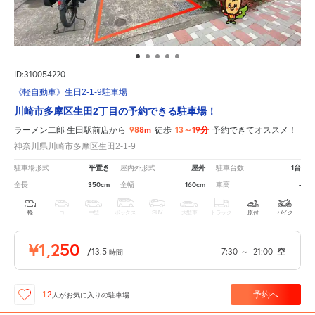
ID:310054220
《軽自動車》生田2-1-9駐車場
川崎市多摩区生田2丁目の予約できる駐車場！
988m
13～19分
ラーメン二郎 生田駅前店から
徒歩
予約できてオススメ！
神奈川県川崎市多摩区生田2-1-9
平置き
屋外
1台
駐車場形式
屋内外形式
駐車台数
350cm
160cm
-
全長
全幅
車高
軽
コ
中型
ボックス
SUV
大型車
トラック
原付
バイク
¥1,250
/
13.5
7:30
～
21:00
空
時間
予約へ
12
人が
お気に入りの駐車場