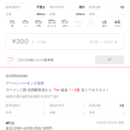
平置き
屋外
1台
駐車場形式
屋内外形式
駐車台数
480cm
200cm
-
全長
全幅
車高
軽
コ
中型
ボックス
SUV
大型車
トラック
原付
バイク
¥300
/
6
10:00
～
16:00
休
時間
休
12
人が
お気に入りの駐車場
ID:305166540
アーバンパーキング生田
71m
1～2分
ラーメン二郎 生田駅前店から
徒歩
近くてオススメ！
神奈川県川崎市多摩区生田8丁目8
-
-
5台
駐車場形式
屋内外形式
駐車台数
-
-
-
全長
全幅
車高
■料金
2026年7月24日
更新
全日 0:00〜24:00 20分 100円