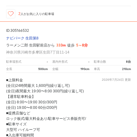
2
人が
お気に入りの駐車場
ID:305166532
ナビパーク 生田第8
333m
5～8分
ラーメン二郎 生田駅前店から
徒歩
神奈川県川崎市多摩区生田7丁目11-14
-
-
8台
駐車場形式
屋内外形式
駐車台数
500cm
190cm
210cm
全長
全幅
車高
■上限料金
2026年7月24日
更新
(全日)24時間最大 1,600円(繰り返し可)
(全日)夜間最大 19:00〜8:00 300円(繰り返し可)
【通常駐車料金】
(全日) 8:00〜19:00 30分/300円
(全日) 19:00〜8:00 60分/200円
■提携店舗など
ロック板式/最大料金あり/駐車サービス券販売可/
■駐車サイズ
大型可 ハイルーフ可
■入出庫可能時間