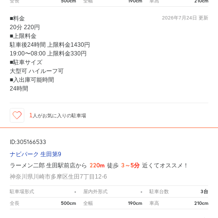
500cm
190cm
210cm
全長
全幅
車高
■料金
2026年7月24日
更新
20分 220円
■上限料金
駐車後24時間 上限料金1430円
19:00〜08:00 上限料金330円
■駐車サイズ
大型可 ハイルーフ可
■入出庫可能時間
24時間
1
人が
お気に入りの駐車場
ID:305166533
ナビパーク 生田第9
220m
3～5分
ラーメン二郎 生田駅前店から
徒歩
近くてオススメ！
神奈川県川崎市多摩区生田7丁目12-6
-
-
3台
駐車場形式
屋内外形式
駐車台数
500cm
190cm
210cm
全長
全幅
車高