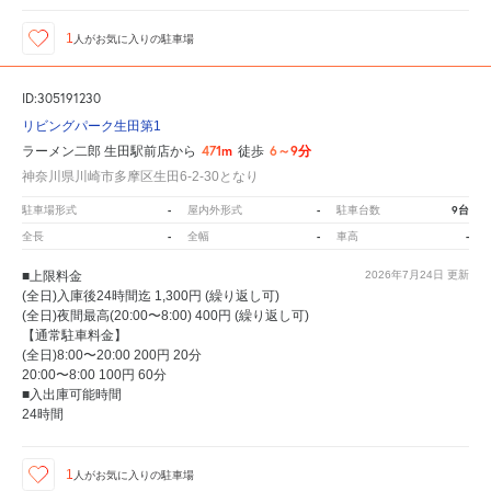
1
人が
お気に入りの駐車場
ID:305191230
リビングパーク生田第1
471m
6～9分
ラーメン二郎 生田駅前店から
徒歩
神奈川県川崎市多摩区生田6-2-30となり
-
-
9台
駐車場形式
屋内外形式
駐車台数
-
-
-
全長
全幅
車高
■上限料金
2026年7月24日
更新
(全日)入庫後24時間迄 1,300円 (繰り返し可)
(全日)夜間最高(20:00〜8:00) 400円 (繰り返し可)
【通常駐車料金】
(全日)8:00〜20:00 200円 20分
20:00〜8:00 100円 60分
■入出庫可能時間
24時間
1
人が
お気に入りの駐車場