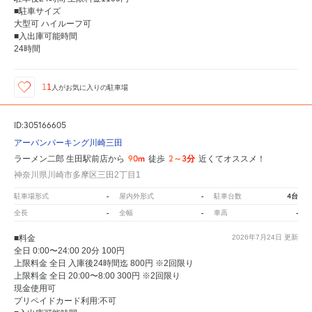
■駐車サイズ
大型可 ハイルーフ可
■入出庫可能時間
24時間
11
人が
お気に入りの駐車場
ID:305166605
アーバンパーキング川崎三田
90m
2～3分
ラーメン二郎 生田駅前店から
徒歩
近くてオススメ！
神奈川県川崎市多摩区三田2丁目1
-
-
4台
駐車場形式
屋内外形式
駐車台数
-
-
-
全長
全幅
車高
■料金
2026年7月24日
更新
全日 0:00〜24:00 20分 100円
上限料金 全日 入庫後24時間迄 800円 ※2回限り
上限料金 全日 20:00〜8:00 300円 ※2回限り
現金使用可
プリペイドカード利用:不可