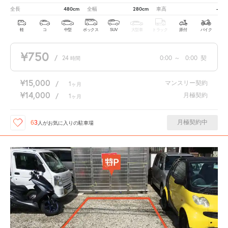
480cm
280cm
-
全長
全幅
車高
軽
コ
中型
ボックス
SUV
大型車
トラック
原付
バイク
¥750
/
24
0:00
～
0:00
契
時間
¥15,000
マンスリー契約
/
1
ヶ月
¥14,000
月極契約
/
1
ヶ月
月極契約中
63
人が
お気に入りの駐車場