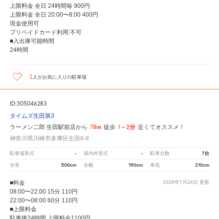
上限料金 全日 24時間毎 900円
上限料金 全日 20:00〜8:00 400円
現金使用可
プリペイドカード利用:不可
■入出庫可能時間
24時間
1
人が
お気に入りの駐車場
ID:305046283
タイムズ生田第3
78m
1～2分
ラーメン二郎 生田駅前店から
徒歩
近くてオススメ！
神奈川県川崎市多摩区生田8-8
-
-
7台
駐車場形式
屋内外形式
駐車台数
500cm
190cm
210cm
全長
全幅
車高
■料金
2026年7月24日
更新
08:00〜22:00 15分 110円
22:00〜08:00 60分 110円
■上限料金
駐車後24時間 上限料金1100円