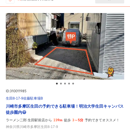
ID:310011985
生田8-17-9佐藤駐車場B
川崎市多摩区生田の予約できる駐車場！明治大学生田キャンパス
徒歩圏内😃
239m
3～5分
ラーメン二郎 生田駅前店から
徒歩
予約できてオススメ！
神奈川県川崎市多摩区生田8-17-9