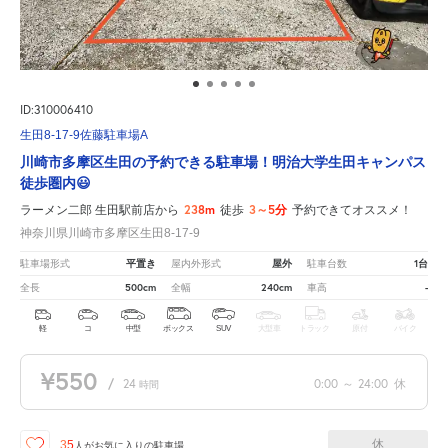
ID:310006410
生田8-17-9佐藤駐車場A
川崎市多摩区生田の予約できる駐車場！明治大学生田キャンパス
徒歩圏内😃
238m
3～5分
ラーメン二郎 生田駅前店から
徒歩
予約できてオススメ！
神奈川県川崎市多摩区生田8-17-9
平置き
屋外
1台
駐車場形式
屋内外形式
駐車台数
500cm
240cm
-
全長
全幅
車高
軽
コ
中型
ボックス
SUV
大型車
トラック
原付
バイク
¥550
/
24
0:00
～
24:00
休
時間
休
35
人が
お気に入りの駐車場