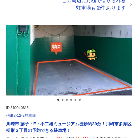
この周辺に月極で借りられる
駐車場も
2件
あります
ID:310040815
枡形2-12-9駐車場
川崎市 藤子・F・不二雄ミュージアム徒歩約30分！川崎市多摩区
枡形２丁目の予約できる駐車場！