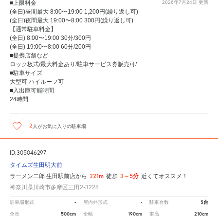
■上限料金
2026年7月24日
更新
(全日)昼間最大 8:00〜19:00 1,200円(繰り返し可)
(全日)夜間最大 19:00〜8:00 300円(繰り返し可)
【通常駐車料金】
(全日) 8:00〜19:00 30分/300円
(全日) 19:00〜8:00 60分/200円
■提携店舗など
ロック板式/最大料金あり/駐車サービス券販売可/
■駐車サイズ
大型可 ハイルーフ可
■入出庫可能時間
24時間
2
人が
お気に入りの駐車場
ID:305046297
タイムズ生田明大前
221m
3～5分
ラーメン二郎 生田駅前店から
徒歩
近くてオススメ！
神奈川県川崎市多摩区三田2-3228
-
-
5台
駐車場形式
屋内外形式
駐車台数
500cm
190cm
210cm
全長
全幅
車高