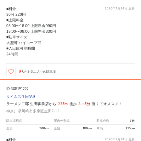
■料金
2026年7月24日
更新
30分 220円
■上限料金
08:00〜18:00 上限料金990円
18:00〜08:00 上限料金330円
■駐車サイズ
大型可 ハイルーフ可
■入出庫可能時間
24時間
9
人が
お気に入りの駐車場
ID:305191229
タイムズ生田第9
225m
3～5分
ラーメン二郎 生田駅前店から
徒歩
近くてオススメ！
神奈川県川崎市多摩区生田7-12
-
-
3台
駐車場形式
屋内外形式
駐車台数
500cm
190cm
210cm
全長
全幅
車高
■料金
2026年7月24日
更新