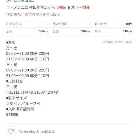
タイムズ生田第2
540m
7～10分
ラーメン二郎 生田駅前店から
徒歩
神奈川県川崎市多摩区西生田2-2
-
-
10台
駐車場形式
屋内外形式
駐車台数
500cm
190cm
210cm
全長
全幅
車高
■料金
2026年7月24日
更新
月〜土
09:00〜21:00 20分 220円
21:00〜09:00 60分 110円
日・祝
09:00〜21:00 20分 220円
21:00〜09:00 60分 110円
■上限料金
日・祝
当日1日上限料金1100円(24時迄
■駐車サイズ
大型可 ハイルーフ可
■入出庫可能時間
24時間
4
人が
お気に入りの駐車場