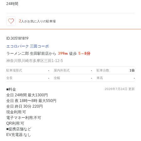
24時間
2
人が
お気に入りの駐車場
ID:305181819
エコロパーク 三田コーポ
399m
5～8分
ラーメン二郎 生田駅前店から
徒歩
神奈川県川崎市多摩区三田1-12-5
-
-
2台
駐車場形式
屋内外形式
駐車台数
-
-
-
全長
全幅
車高
■料金
2026年7月24日
更新
全日 24時間 最大1300円
全日 夜 18時〜8時 最大550円
全日 終日 30分 220円
現金利用:可
電子マネー利用:不可
QR利用:可
■提携店舗など
EV充電器:なし