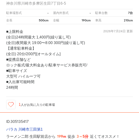
神奈川県川崎市多摩区生田7丁目6-5
-
-
7台
駐車場形式
屋内外形式
駐車台数
500cm
190cm
210cm
全長
全幅
車高
■上限料金
2026年7月24日
更新
(全日)24時間最大 1,400円(繰り返し可)
(全日)夜間最大 19:00〜8:00 300円(繰り返し可)
【通常駐車料金】
(全日) 20分/200円[オールタイム]
■提携店舗など
ロック板式/最大料金あり/駐車サービス券販売可/
■駐車サイズ
大型可 ハイルーフ可
■入出庫可能時間
24時間
1
人が
お気に入りの駐車場
ID:305135417
パラカ 川崎市三田第1
199m
3～5分
ラーメン二郎 生田駅前店から
徒歩
近くてオススメ！