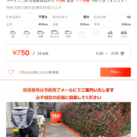
818m
11～16分
ラーメン二郎 生田駅前店から
徒歩
予約できてオススメ！
神奈川県川崎市多摩区枡形2-12-9
平置き
屋外
1台
駐車場形式
屋内外形式
駐車台数
490cm
230cm
200cm
全長
全幅
車高
軽
コ
中型
ボックス
SUV
大型車
トラック
原付
バイク
¥750
/
24
0:00
～
0:00
空
時間
予約へ
116
人が
お気に入りの駐車場