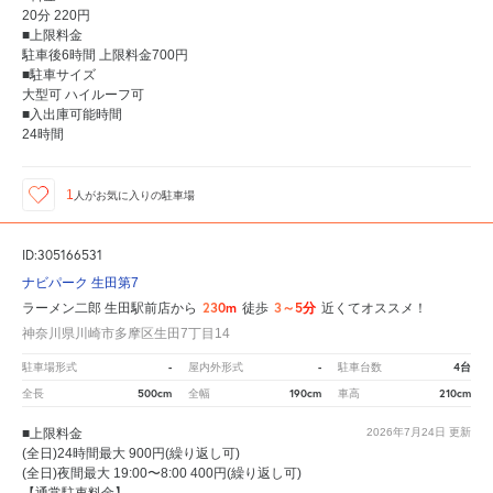
20分 220円
■上限料金
駐車後6時間 上限料金700円
■駐車サイズ
大型可 ハイルーフ可
■入出庫可能時間
24時間
1
人が
お気に入りの駐車場
ID:305166531
ナビパーク 生田第7
230m
3～5分
ラーメン二郎 生田駅前店から
徒歩
近くてオススメ！
神奈川県川崎市多摩区生田7丁目14
-
-
4台
駐車場形式
屋内外形式
駐車台数
500cm
190cm
210cm
全長
全幅
車高
■上限料金
2026年7月24日
更新
(全日)24時間最大 900円(繰り返し可)
(全日)夜間最大 19:00〜8:00 400円(繰り返し可)
【通常駐車料金】