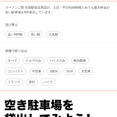
ラーメン二郎 生田駅前店周辺の、土日・平日NaN時間とめても最大料金が
安い駐車場を8件表示しています。
並び替え
近い特P順
安い順
人気順
車種で絞り込み
すべて
クルマのみ
バイクのみ
軽自動車
コンパクト
中型車
1BOX
SUV
大型車
トラック
原付
バイク