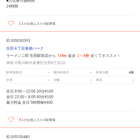
■入出庫可能時間
24時間
2
人が
お気に入りの駐車場
ID:305030393
生田８丁目東都パーク
124m
2～3分
ラーメン二郎 生田駅前店から
徒歩
近くてオススメ！
神奈川県川崎市多摩区生田8丁目10
-
-
4台
駐車場形式
屋内外形式
駐車台数
-
-
-
全長
全幅
車高
全日 8:00～22:00 20分¥100
全日 22:00～8:00 60分¥100
最大料金 全日 5時間毎¥400
9
人が
お気に入りの駐車場
ID:305135480