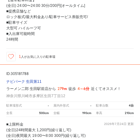
(全日) 24:00〜24:00 30分/200円[オールタイム]
■提携店舗など
ロック板式/最大料金あり/駐車サービス券販売可/
■駐車サイズ
大型可 ハイルーフ可
■入出庫可能時間
24時間
1
人が
お気に入りの駐車場
ID:305181788
ナビパーク 生田第11
279m
4～6分
ラーメン二郎 生田駅前店から
徒歩
近くてオススメ！
神奈川県川崎市多摩区生田7丁目12
-
-
4台
駐車場形式
屋内外形式
駐車台数
500cm
190cm
210cm
全長
全幅
車高
■上限料金
2026年7月24日
更新
(全日)24時間最大 1,200円(繰り返し可)
(全日)夜間最大 19:00〜8:00 300円(繰り返し可)