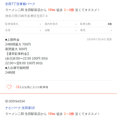
生田7丁目東都パーク
151m
2～3分
ラーメン二郎 生田駅前店から
徒歩
近くてオススメ！
神奈川県川崎市多摩区生田7-4
-
-
3台
駐車場形式
屋内外形式
駐車台数
-
-
-
全長
全幅
車高
■上限料金
2026年7月24日
更新
24時間最大 700円
夜間最大 300円
【通常駐車料金】
(全日)8:00〜22:00 100円 30分
22:00〜翌8:00 100円 60分
■入出庫可能時間
24時間
23
人が
お気に入りの駐車場
ID:305166534
ナビパーク 生田第10
151m
2～3分
ラーメン二郎 生田駅前店から
徒歩
近くてオススメ！