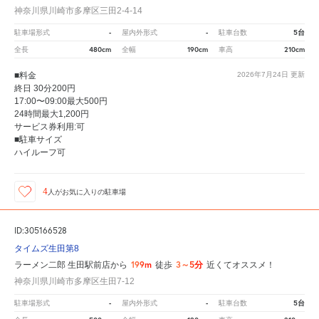
神奈川県川崎市多摩区三田2-4-14
-
-
5台
駐車場形式
屋内外形式
駐車台数
480cm
190cm
210cm
全長
全幅
車高
■料金
2026年7月24日
更新
終日 30分200円
17:00〜09:00最大500円
24時間最大1,200円
サービス券利用:可
■駐車サイズ
ハイルーフ可
4
人が
お気に入りの駐車場
ID:305166528
タイムズ生田第8
199m
3～5分
ラーメン二郎 生田駅前店から
徒歩
近くてオススメ！
神奈川県川崎市多摩区生田7-12
-
-
5台
駐車場形式
屋内外形式
駐車台数