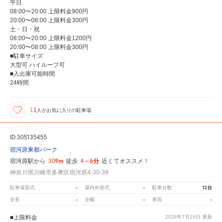
平日
08:00〜20:00 上限料金900円
20:00〜08:00 上限料金300円
土・日・祝
08:00〜20:00 上限料金1200円
20:00〜08:00 上限料金300円
■駐車サイズ
大型可 ハイルーフ可
■入出庫可能時間
24時間
11
人が
お気に入りの駐車場
ID:305135455
宿河原東都パーク
309m
4～6分
宿河原駅から
徒歩
近くてオススメ！
神奈川県川崎市多摩区宿河原4-30-39
-
-
12台
駐車場形式
屋内外形式
駐車台数
-
-
-
全長
全幅
車高
■上限料金
2026年7月24日
更新