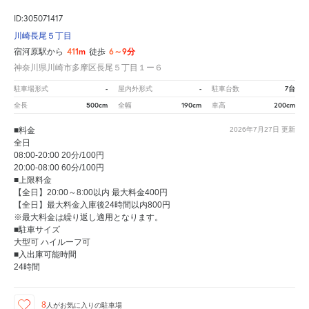
ID:305071417
川崎長尾５丁目
411m
6～9分
宿河原駅から
徒歩
神奈川県川崎市多摩区長尾５丁目１ー６
-
-
7台
駐車場形式
屋内外形式
駐車台数
500cm
190cm
200cm
全長
全幅
車高
■料金
2026年7月27日
更新
全日
08:00-20:00 20分/100円
20:00-08:00 60分/100円
■上限料金
【全日】20:00～8:00以内 最大料金400円
【全日】最大料金入庫後24時間以内800円
※最大料金は繰り返し適用となります。
■駐車サイズ
大型可 ハイルーフ可
■入出庫可能時間
24時間
8
人が
お気に入りの駐車場