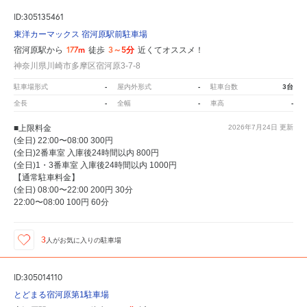
ID:305135461
東洋カーマックス 宿河原駅前駐車場
177m
3～5分
宿河原駅から
徒歩
近くてオススメ！
神奈川県川崎市多摩区宿河原3-7-8
-
-
3台
駐車場形式
屋内外形式
駐車台数
-
-
-
全長
全幅
車高
■上限料金
2026年7月24日
更新
(全日) 22:00〜08:00 300円
(全日)2番車室 入庫後24時間以内 800円
(全日)1・3番車室 入庫後24時間以内 1000円
【通常駐車料金】
(全日) 08:00〜22:00 200円 30分
22:00〜08:00 100円 60分
3
人が
お気に入りの駐車場
ID:305014110
とどまる宿河原第1駐車場