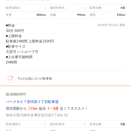
-
-
4台
駐車場形式
屋内外形式
駐車台数
500cm
190cm
210cm
全長
全幅
車高
■料金
2026年7月24日
更新
30分 300円
■上限料金
駐車後24時間 上限料金1500円
■駐車サイズ
大型可 ハイルーフ可
■入出庫可能時間
24時間
4
人が
お気に入りの駐車場
ID:305014111
パークＮＥＴ宿河原２丁目駐車場
233m
3～5分
宿河原駅から
徒歩
近くてオススメ！
神奈川県川崎市多摩区宿河原2丁目4-16
-
-
5台
駐車場形式
屋内外形式
駐車台数