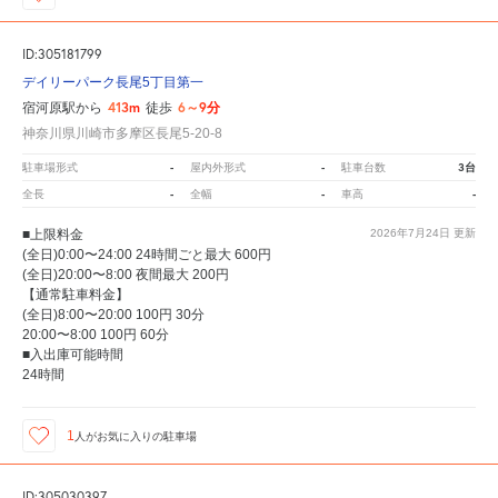
ID:305181799
デイリーパーク長尾5丁目第一
413m
6～9分
宿河原駅から
徒歩
神奈川県川崎市多摩区長尾5-20-8
-
-
3台
駐車場形式
屋内外形式
駐車台数
-
-
-
全長
全幅
車高
■上限料金
2026年7月24日
更新
(全日)0:00〜24:00 24時間ごと最大 600円
(全日)20:00〜8:00 夜間最大 200円
【通常駐車料金】
(全日)8:00〜20:00 100円 30分
20:00〜8:00 100円 60分
■入出庫可能時間
24時間
1
人が
お気に入りの駐車場
ID:305030397