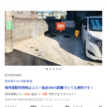
ID:310010861
宿河原3-13-25駐車場
宿河原駅利用時はココ！徒歩3分の距離でとても便利です！
210m
3～5分
宿河原駅から
徒歩
予約できてオススメ！
神奈川県川崎市多摩区宿河原3-13-25 コンフォルタ
平置き
屋外
1台
駐車場形式
屋内外形式
駐車台数