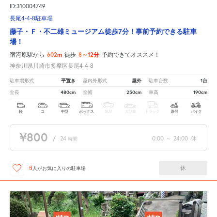
ID:310004749
長尾4-4-8駐車場
藤子・Ｆ・不二雄ミュージアム徒歩7分！事前予約できる駐車
場！
602m
8～12分
宿河原駅から
徒歩
予約できてオススメ！
神奈川県川崎市多摩区長尾4-4-8
平置き
屋外
1台
駐車場形式
屋内外形式
駐車台数
480cm
250cm
190cm
全長
全幅
車高
軽
コ
中型
ボックス
SUV
大型車
トラック
原付
バイク
¥800
/
24
0:00
～
24:00
休
時間
休
6
人が
お気に入りの駐車場