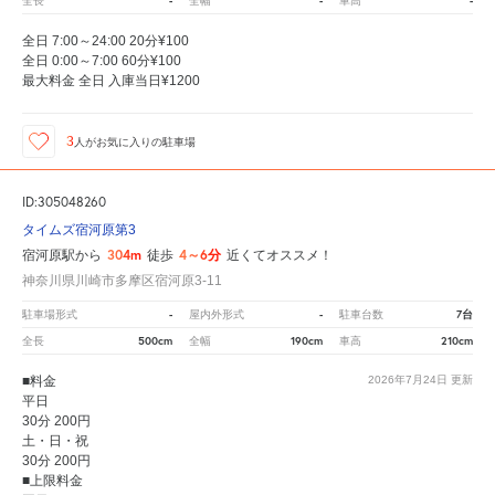
-
-
-
全長
全幅
車高
全日 7:00～24:00 20分¥100
全日 0:00～7:00 60分¥100
最大料金 全日 入庫当日¥1200
3
人が
お気に入りの駐車場
ID:305048260
タイムズ宿河原第3
304m
4～6分
宿河原駅から
徒歩
近くてオススメ！
神奈川県川崎市多摩区宿河原3-11
-
-
7台
駐車場形式
屋内外形式
駐車台数
500cm
190cm
210cm
全長
全幅
車高
■料金
2026年7月24日
更新
平日
30分 200円
土・日・祝
30分 200円
■上限料金