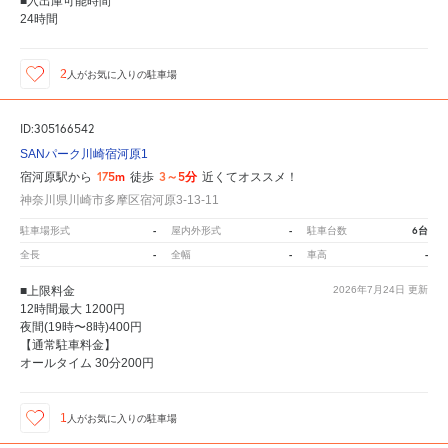
■入出庫可能時間
24時間
2
人が
お気に入りの駐車場
ID:305166542
SANパーク川崎宿河原1
175m
3～5分
宿河原駅から
徒歩
近くてオススメ！
神奈川県川崎市多摩区宿河原3-13-11
-
-
6台
駐車場形式
屋内外形式
駐車台数
-
-
-
全長
全幅
車高
■上限料金
2026年7月24日
更新
12時間最大 1200円
夜間(19時〜8時)400円
【通常駐車料金】
オールタイム 30分200円
1
人が
お気に入りの駐車場