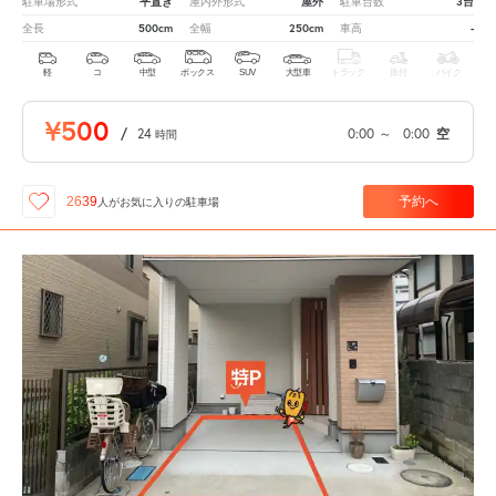
平置き
屋外
3台
駐車場形式
屋内外形式
駐車台数
500cm
250cm
-
全長
全幅
車高
軽
コ
中型
ボックス
SUV
大型車
トラック
原付
バイク
¥500
/
24
0:00
～
0:00
空
時間
予約へ
2639
人が
お気に入りの駐車場