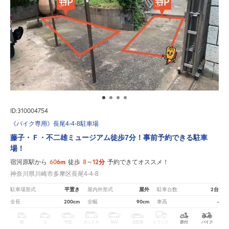
ID:310004754
《バイク専用》長尾4-4-8駐車場
藤子・Ｆ・不二雄ミュージアム徒歩7分！事前予約できる駐車
場！
606m
8～12分
宿河原駅から
徒歩
予約できてオススメ！
神奈川県川崎市多摩区長尾4-4-8
平置き
屋外
2台
駐車場形式
屋内外形式
駐車台数
200cm
90cm
-
全長
全幅
車高
軽
コ
中型
ボックス
SUV
大型車
トラック
原付
バイク