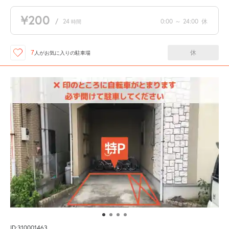
¥200
/
24
0:00
～
24:00
休
時間
休
7
人が
お気に入りの駐車場
ID:310001463