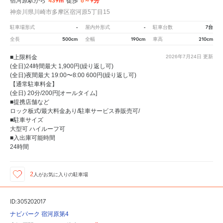
439m
6～9分
宿河原駅から
徒歩
神奈川県川崎市多摩区宿河原5丁目15
-
-
7台
駐車場形式
屋内外形式
駐車台数
500cm
190cm
210cm
全長
全幅
車高
■上限料金
2026年7月24日
更新
(全日)24時間最大 1,900円(繰り返し可)
(全日)夜間最大 19:00〜8:00 600円(繰り返し可)
【通常駐車料金】
(全日) 20分/200円[オールタイム]
■提携店舗など
ロック板式/最大料金あり/駐車サービス券販売可/
■駐車サイズ
大型可 ハイルーフ可
■入出庫可能時間
24時間
2
人が
お気に入りの駐車場
ID:305202017
ナビパーク 宿河原第4