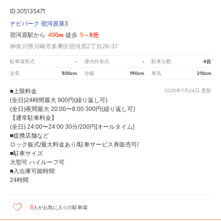
ID:305135471
ナビパーク 宿河原第3
400m
5～8分
宿河原駅から
徒歩
神奈川県川崎市多摩区宿河原2丁目26-37
-
-
4台
駐車場形式
屋内外形式
駐車台数
500cm
190cm
210cm
全長
全幅
車高
■上限料金
2026年7月24日
更新
(全日)24時間最大 900円(繰り返し可)
(全日)夜間最大 20:00〜8:00 300円(繰り返し可)
【通常駐車料金】
(全日) 24:00〜24:00 30分/200円[オールタイム]
■提携店舗など
ロック板式/最大料金あり/駐車サービス券販売可/
■駐車サイズ
大型可 ハイルーフ可
■入出庫可能時間
24時間
8
人が
お気に入りの駐車場