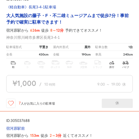
《軽自動車》長尾3-4-1駐車場
大人気施設の藤子・F・不二雄ミュージアムまで徒歩7分！事前
予約で確実に駐車できます！
626m
8～12分
宿河原駅から
徒歩
予約できてオススメ！
神奈川県川崎市多摩区長尾3-4-1
平置き
屋外
1台
駐車場形式
屋内外形式
駐車台数
430cm
190cm
240cm
全長
全幅
車高
軽
コ
中型
ボックス
SUV
大型車
トラック
原付
バイク
¥1,000
/
10
9:00
～
19:00
休
時間
休
7
人が
お気に入りの駐車場
ID:305037688
宿河原駅前
153m
2～3分
宿河原駅から
徒歩
近くてオススメ！