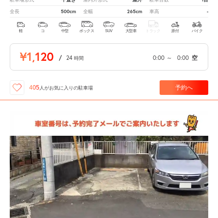
500cm
265cm
-
全長
全幅
車高
軽
コ
中型
ボックス
SUV
大型車
トラック
原付
バイク
¥1,120
/
24
0:00
～
0:00
空
時間
予約へ
405
人が
お気に入りの駐車場