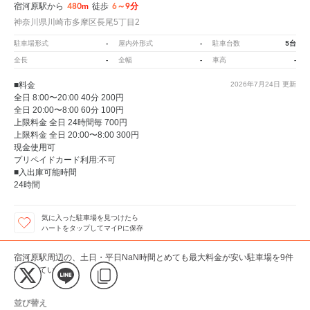
480m
6～9分
宿河原駅から
徒歩
神奈川県川崎市多摩区長尾5丁目2
-
-
5台
駐車場形式
屋内外形式
駐車台数
-
-
-
全長
全幅
車高
■料金
2026年7月24日
更新
全日 8:00〜20:00 40分 200円
全日 20:00〜8:00 60分 100円
上限料金 全日 24時間毎 700円
上限料金 全日 20:00〜8:00 300円
現金使用可
プリペイドカード利用:不可
■入出庫可能時間
24時間
気に入った駐車場を見つけたら
ハートをタップしてマイPに保存
宿河原駅周辺の、土日・平日NaN時間とめても最大料金が安い駐車場を9件
表示しています。
並び替え