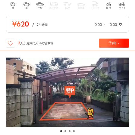
軽
コ
中型
ボックス
SUV
大型車
トラック
原付
バイク
¥620
/
24
0:00
～
0:00
空
時間
予約へ
3
人が
お気に入りの駐車場