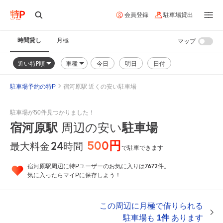
会員登録
駐車場貸出
時間貸し
月極
マップ
近い特P順
車種
今日
明日
日付
駐車場予約の特P
宿河原駅 近くの安い駐車場
駐車場が50件見つかりました！
宿河原駅
周辺の安い
駐車場
500円
24
時間
最大料金
で駐車できます
7672
宿河原駅周辺に特Pユーザーのお気に入りは
件。
気に入ったらマイPに保存しよう！
この周辺に月極で借りられる
駐車場も
1件
あります