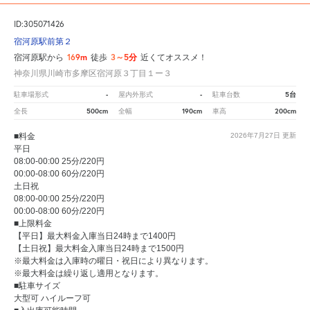
ID:305071426
宿河原駅前第２
169m
3～5分
宿河原駅から
徒歩
近くてオススメ！
神奈川県川崎市多摩区宿河原３丁目１ー３
-
-
5台
駐車場形式
屋内外形式
駐車台数
500cm
190cm
200cm
全長
全幅
車高
■料金
2026年7月27日
更新
平日
08:00-00:00 25分/220円
00:00-08:00 60分/220円
土日祝
08:00-00:00 25分/220円
00:00-08:00 60分/220円
■上限料金
【平日】最大料金入庫当日24時まで1400円
【土日祝】最大料金入庫当日24時まで1500円
※最大料金は入庫時の曜日・祝日により異なります。
※最大料金は繰り返し適用となります。
■駐車サイズ
大型可 ハイルーフ可