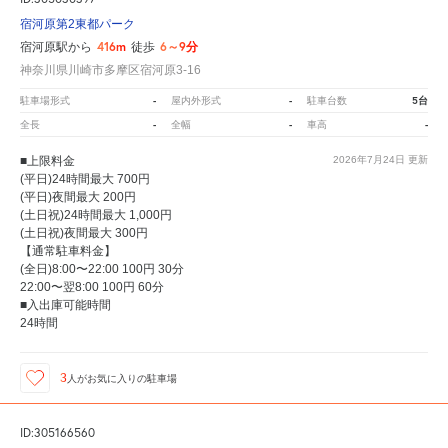
宿河原第2東都パーク
416m
6～9分
宿河原駅から
徒歩
神奈川県川崎市多摩区宿河原3-16
-
-
5台
駐車場形式
屋内外形式
駐車台数
-
-
-
全長
全幅
車高
■上限料金
2026年7月24日
更新
(平日)24時間最大 700円
(平日)夜間最大 200円
(土日祝)24時間最大 1,000円
(土日祝)夜間最大 300円
【通常駐車料金】
(全日)8:00〜22:00 100円 30分
22:00〜翌8:00 100円 60分
■入出庫可能時間
24時間
3
人が
お気に入りの駐車場
ID:305166560