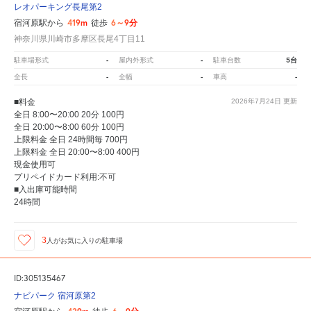
レオパーキング長尾第2
419m
6～9分
宿河原駅から
徒歩
神奈川県川崎市多摩区長尾4丁目11
-
-
5台
駐車場形式
屋内外形式
駐車台数
-
-
-
全長
全幅
車高
■料金
2026年7月24日
更新
全日 8:00〜20:00 20分 100円
全日 20:00〜8:00 60分 100円
上限料金 全日 24時間毎 700円
上限料金 全日 20:00〜8:00 400円
現金使用可
プリペイドカード利用:不可
■入出庫可能時間
24時間
3
人が
お気に入りの駐車場
ID:305135467
ナビパーク 宿河原第2