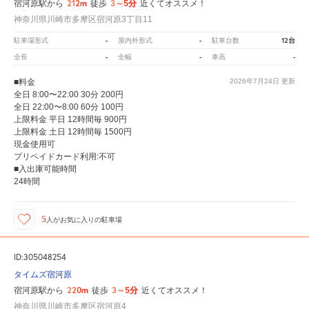
212m
3～5分
宿河原駅から
徒歩
近くてオススメ！
神奈川県川崎市多摩区宿河原3丁目11
-
-
12台
駐車場形式
屋内外形式
駐車台数
-
-
-
全長
全幅
車高
■料金
2026年7月24日
更新
全日 8:00〜22:00 30分 200円
全日 22:00〜8:00 60分 100円
上限料金 平日 12時間毎 900円
上限料金 土日 12時間毎 1500円
現金使用可
プリペイドカード利用:不可
■入出庫可能時間
24時間
5
人が
お気に入りの駐車場
ID:305048254
タイムズ宿河原
220m
3～5分
宿河原駅から
徒歩
近くてオススメ！
神奈川県川崎市多摩区宿河原4