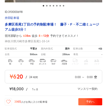
ID:310000698
井田駐車場
多摩区長尾1丁目の予約制駐車場！ 藤子・F・不二雄ミュージ
アム徒歩3分！
638m
8～12分
宿河原駅から
徒歩
予約できてオススメ！
神奈川県川崎市多摩区長尾1-16-14
平置き
屋外
4台
駐車場形式
屋内外形式
駐車台数
500cm
250cm
-
全長
全幅
車高
軽
コ
中型
ボックス
SUV
大型車
トラック
原付
バイク
¥620
/
24
0:00
～
0:00
空
時間
¥18,000
マンスリー契約
/
1
ヶ月
予約へ
3965
人が
お気に入りの駐車場