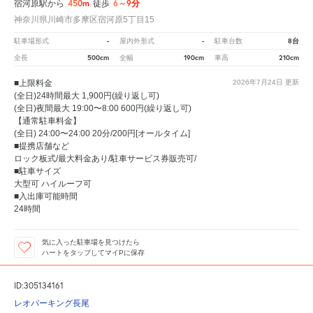
450m
6～9分
宿河原駅から
徒歩
神奈川県川崎市多摩区宿河原5丁目15
-
-
8台
駐車場形式
屋内外形式
駐車台数
500cm
190cm
210cm
全長
全幅
車高
■上限料金
2026年7月24日
更新
(全日)24時間最大 1,900円(繰り返し可)
(全日)夜間最大 19:00〜8:00 600円(繰り返し可)
【通常駐車料金】
(全日) 24:00〜24:00 20分/200円[オールタイム]
■提携店舗など
ロック板式/最大料金あり/駐車サービス券販売可/
■駐車サイズ
大型可 ハイルーフ可
■入出庫可能時間
24時間
気に入った駐車場を見つけたら
ハートをタップしてマイPに保存
ID:305134161
レオパーキング長尾