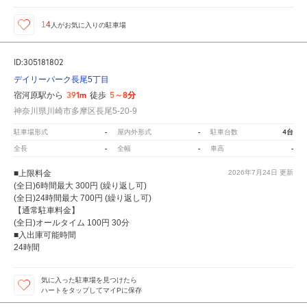
14
人が
お気に入りの駐車場
ID:305181802
デイリーパーク長尾5丁目
391m
5～8分
宿河原駅から
徒歩
神奈川県川崎市多摩区長尾5-20-9
-
-
4台
駐車場形式
屋内外形式
駐車台数
-
-
-
全長
全幅
車高
■上限料金
2026年7月24日
更新
(全日)6時間最大 300円 (繰り返し可)
(全日)24時間最大 700円 (繰り返し可)
【通常駐車料金】
(全日)オールタイム 100円 30分
■入出庫可能時間
24時間
気に入った駐車場を見つけたら
ハートをタップしてマイPに保存