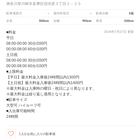
神奈川県川崎市多摩区宿河原３丁目２－２５
-
-
3台
駐車場形式
屋内外形式
駐車台数
500cm
190cm
200cm
全長
全幅
車高
■料金
2026年7月27日
更新
平日
08:00-00:00 30分/200円
00:00-08:00 60分/100円
土日祝
08:00-00:00 30分/200円
00:00-08:00 60分/100円
■上限料金
【平日】最大料金入庫後24時間以内1300円
【土日祝】最大料金入庫後24時間以内1400円
※最大料金は入庫時の曜日・祝日により異なります。
※最大料金は繰り返し適用となります。
■駐車サイズ
大型可 ハイルーフ可
■入出庫可能時間
24時間
1
人が
お気に入りの駐車場