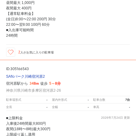
昼間最大 1,000円
夜間最大 400円
【通常駐車料金】
(全日)8:00〜22:00 200円 30分
22:00〜翌8:00 100円 60分
■入出庫可能時間
24時間
2
人が
お気に入りの駐車場
ID:305166543
SANパーク川崎宿河原2
348m
5～8分
宿河原駅から
徒歩
神奈川県川崎市多摩区宿河原2-26
-
-
7台
駐車場形式
屋内外形式
駐車台数
-
-
-
全長
全幅
車高
■上限料金
2026年7月24日
更新
入庫後24時間最大800円
夜間(18時〜8時)最大300円
上限繰り返し適用