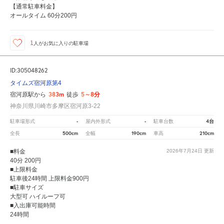
【通常駐車料金】
オールタイム 60分200円
1
人が
お気に入りの駐車場
ID:305048262
タイムズ宿河原第4
383m
5～8分
宿河原駅から
徒歩
神奈川県川崎市多摩区宿河原3-22
-
-
4台
駐車場形式
屋内外形式
駐車台数
500cm
190cm
210cm
全長
全幅
車高
■料金
2026年7月24日
更新
40分 200円
■上限料金
駐車後24時間 上限料金900円
■駐車サイズ
大型可 ハイルーフ可
■入出庫可能時間
24時間