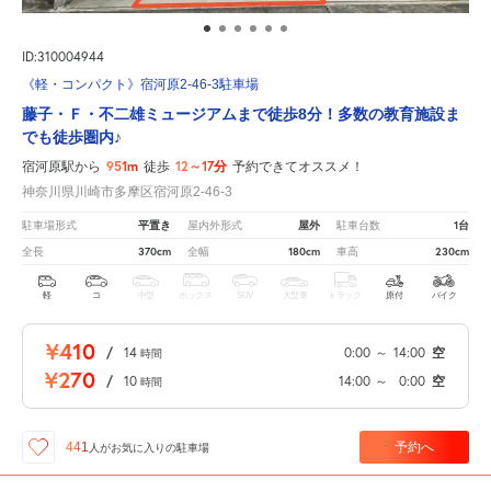
ID:310004944
《軽・コンパクト》宿河原2-46-3駐車場
藤子・Ｆ・不二雄ミュージアムまで徒歩8分！多数の教育施設ま
でも徒歩圏内♪
951m
12～17分
宿河原駅から
徒歩
予約できてオススメ！
神奈川県川崎市多摩区宿河原2-46-3
平置き
屋外
1台
駐車場形式
屋内外形式
駐車台数
370cm
180cm
230cm
全長
全幅
車高
軽
コ
中型
ボックス
SUV
大型車
トラック
原付
バイク
¥410
/
14
0:00
～
14:00
空
時間
¥270
/
10
14:00
～
0:00
空
時間
予約へ
441
人が
お気に入りの駐車場