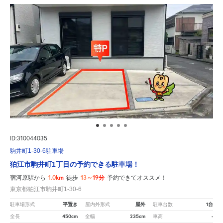
ID:310044035
駒井町1-30-6駐車場
狛江市駒井町1丁目の予約できる駐車場！
1.0km
13～19分
宿河原駅から
徒歩
予約できてオススメ！
東京都狛江市駒井町1-30-6
平置き
屋外
1台
駐車場形式
屋内外形式
駐車台数
450cm
235cm
-
全長
全幅
車高