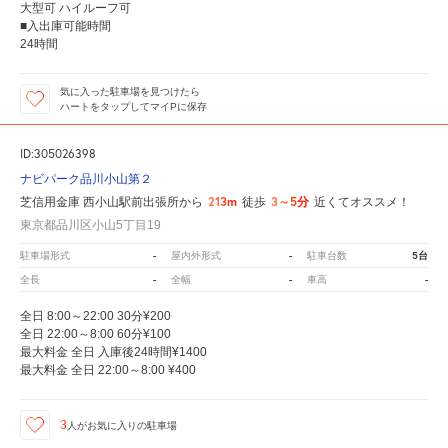
大型可 ハイルーフ可
■入出庫可能時間
24時間
気に入った駐車場を見つけたら
ハートをタップしてマイPに保存
ID:305026398
ナビパーク品川小山第２
213m
3～5分
芝信用金庫 西小山駅前出張所から
徒歩
近くてオススメ！
東京都品川区小山5丁目19
-
-
5台
駐車場形式
屋内外形式
駐車台数
-
-
-
全長
全幅
車高
全日 8:00～22:00 30分¥200
全日 22:00～8:00 60分¥100
最大料金 全日 入庫後24時間¥1400
最大料金 全日 22:00～8:00 ¥400
3
人が
お気に入りの駐車場