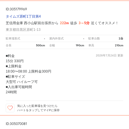
ID:305179969
タイムズ原町1丁目第4
222m
3～5分
芝信用金庫 西小山駅前出張所から
徒歩
近くてオススメ！
東京都目黒区原町1-13
-
-
2台
駐車場形式
屋内外形式
駐車台数
500cm
190cm
210cm
全長
全幅
車高
■料金
2026年7月24日
更新
15分 330円
■上限料金
18:00〜08:00 上限料金300円
■駐車サイズ
大型可 ハイルーフ可
■入出庫可能時間
24時間
気に入った駐車場を見つけたら
ハートをタップしてマイPに保存
ID:305070081