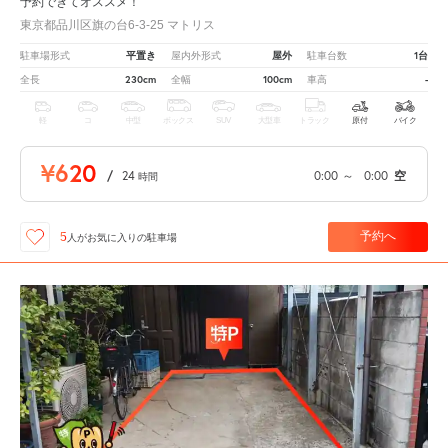
予約できてオススメ！
東京都品川区旗の台6-3-25 マトリス
平置き
屋外
1台
駐車場形式
屋内外形式
駐車台数
230cm
100cm
-
全長
全幅
車高
軽
コ
中型
ボックス
SUV
大型車
トラック
原付
バイク
¥620
/
24
0:00
～
0:00
空
時間
予約へ
5
人が
お気に入りの駐車場