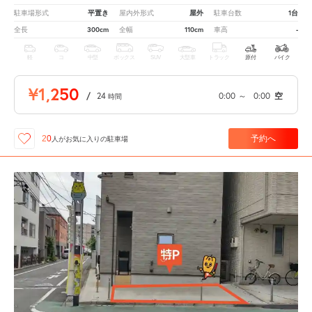
平置き
屋外
1台
駐車場形式
屋内外形式
駐車台数
300cm
110cm
-
全長
全幅
車高
軽
コ
中型
ボックス
SUV
大型車
トラック
原付
バイク
¥1,250
/
24
0:00
～
0:00
空
時間
予約へ
20
人が
お気に入りの駐車場