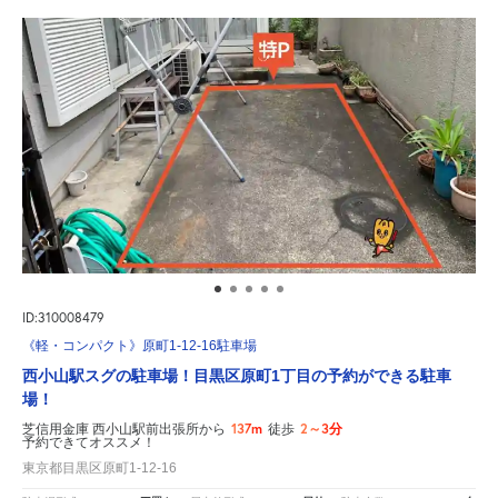
ID:310008479
《軽・コンパクト》原町1-12-16駐車場
西小山駅スグの駐車場！目黒区原町1丁目の予約ができる駐車
場！
137m
2～3分
芝信用金庫 西小山駅前出張所から
徒歩
予約できてオススメ！
東京都目黒区原町1-12-16