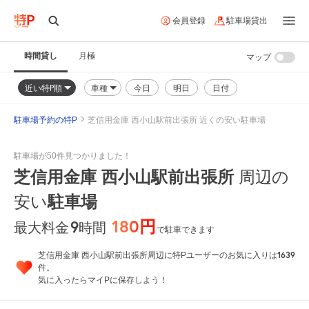
会員登録
駐車場貸出
時間貸し
月極
マップ
近い特P順
車種
今日
明日
日付
駐車場予約の特P
芝信用金庫 西小山駅前出張所 近くの安い駐車場
駐車場が50件見つかりました！
芝信用金庫 西小山駅前出張所
周辺の
安い
駐車場
180円
9
時間
最大料金
で駐車できます
1639
芝信用金庫 西小山駅前出張所周辺に特Pユーザーのお気に入りは
件。
気に入ったらマイPに保存しよう！