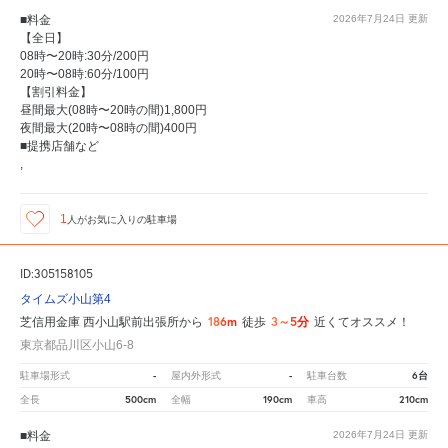
■料金
2026年7月24日
更新
【全日】
08時〜20時:30分/200円
20時〜08時:60分/100円
【割引料金】
昼間最大(08時〜20時の間)1,800円
夜間最大(20時〜08時の間)400円
■提携店舗など
,
1
人が
お気に入りの駐車場
ID:305158105
タイムズ小山第4
186m
3～5分
芝信用金庫 西小山駅前出張所から
徒歩
近くてオススメ！
東京都品川区小山6-8
-
-
6台
駐車場形式
屋内外形式
駐車台数
500cm
190cm
210cm
全長
全幅
車高
■料金
2026年7月24日
更新