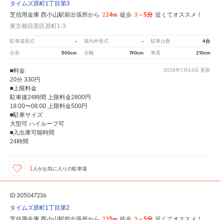
タイムズ原町1丁目第3
224m
3～5分
芝信用金庫 西小山駅前出張所から
徒歩
近くてオススメ！
東京都目黒区原町1-3
-
-
4台
駐車場形式
屋内外形式
駐車台数
500cm
190cm
210cm
全長
全幅
車高
■料金
2026年7月24日
更新
20分 330円
■上限料金
駐車後24時間 上限料金2800円
18:00〜08:00 上限料金500円
■駐車サイズ
大型可 ハイルーフ可
■入出庫可能時間
24時間
1
人が
お気に入りの駐車場
ID:305047236
タイムズ原町1丁目第2
235m
3～5分
芝信用金庫 西小山駅前出張所から
徒歩
近くてオススメ！