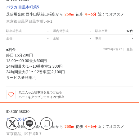
パラカ 目黒本町第5
250m
4～6分
芝信用金庫 西小山駅前出張所から
徒歩
近くてオススメ！
東京都目黒区目黒本町5-6-1
-
-
12台
駐車場形式
屋内外形式
駐車台数
-
-
-
全長
全幅
車高
■料金
2026年7月24日
更新
終日 15分200円
18:00〜09:00最大600円
24時間最大(1〜10番車室)2,300円
24時間最大(11〜12番車室)2,100円
サービス券利用:可
気に入った駐車場を見つけたら
ハートをタップしてマイPに保存
ID:305158030
タイムズ荏原第5
250m
4～6分
芝信用金庫 西小山駅前出張所から
徒歩
近くてオススメ！
東京都品川区荏原5-7