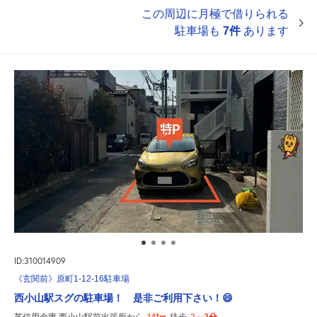
この周辺に月極で借りられる
駐車場も
7件
あります
ID:310014909
《玄関前》原町1-12-16駐車場
西小山駅スグの駐車場！ 是非ご利用下さい！😄
141m
2～3分
芝信用金庫 西小山駅前出張所から
徒歩