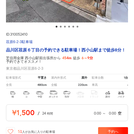
ID:310052410
荏原6-2-3駐車場
品川区荏原６丁目の予約できる駐車場！西小山駅まで徒歩8分！
454m
6～9分
芝信用金庫 西小山駅前出張所から
徒歩
予約できてオススメ！
東京都品川区荏原6-2-3
平置き
屋外
1台
駐車場形式
屋内外形式
駐車台数
480cm
220cm
-
全長
全幅
車高
軽
コ
中型
ボックス
SUV
大型車
トラック
原付
バイク
¥1,500
/
24
0:00
～
0:00
空
時間
予約へ
51
人が
お気に入りの駐車場