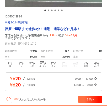
ID:310012834
中延2-17-9駐車場
荏原中延駅まで徒歩3分！通勤、通学などに是非！
1.2km
16～23分
芝信用金庫 西小山駅前出張所から
徒歩
予約できてオススメ！
東京都品川区中延2-17-9
平置き
屋外
1台
駐車場形式
屋内外形式
駐車台数
500cm
230cm
-
全長
全幅
車高
軽
コ
中型
ボックス
SUV
大型車
トラック
原付
バイク
¥620
/
13
0:00
～
13:00
空
時間
¥620
/
11
13:00
～
0:00
空
時間
予約へ
605
人が
お気に入りの駐車場