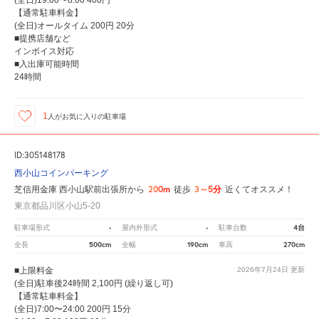
(全日)19:00〜8:00 400円
【通常駐車料金】
(全日)オールタイム 200円 20分
■提携店舗など
インボイス対応
■入出庫可能時間
24時間
1
人が
お気に入りの駐車場
ID:305148178
西小山コインパーキング
200m
3～5分
芝信用金庫 西小山駅前出張所から
徒歩
近くてオススメ！
東京都品川区小山5-20
-
-
4台
駐車場形式
屋内外形式
駐車台数
500cm
190cm
270cm
全長
全幅
車高
■上限料金
2026年7月24日
更新
(全日)駐車後24時間 2,100円 (繰り返し可)
【通常駐車料金】
(全日)7:00〜24:00 200円 15分