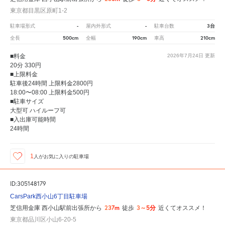
東京都目黒区原町1-2
-
-
3台
駐車場形式
屋内外形式
駐車台数
500cm
190cm
210cm
全長
全幅
車高
■料金
2026年7月24日
更新
20分 330円
■上限料金
駐車後24時間 上限料金2800円
18:00〜08:00 上限料金500円
■駐車サイズ
大型可 ハイルーフ可
■入出庫可能時間
24時間
1
人が
お気に入りの駐車場
ID:305148179
CarsPark西小山6丁目駐車場
237m
3～5分
芝信用金庫 西小山駅前出張所から
徒歩
近くてオススメ！
東京都品川区小山6-20-5