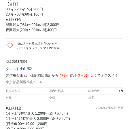
【全日】
08時〜20時:15分/200円
20時〜08時:60分/100円
■上限料金
昼間最大(08時〜20時の間)2,300円
夜間最大(20時〜08時の間)400円
気に入った駐車場を見つけたら
ハートをタップしてマイPに保存
ID:305187804
クレスト小山第2
198m
3～5分
芝信用金庫 西小山駅前出張所から
徒歩
近くてオススメ！
東京都品川区小山6-8-4
-
-
5台
駐車場形式
屋内外形式
駐車台数
-
-
-
全長
全幅
車高
■上限料金
2026年7月24日
更新
(月〜土)3時間最大 1,200円 (繰り返し可)
(月〜土)24時間最大 2,000円 (繰り返し可)
(日祝)8:00〜19:00 1,200円