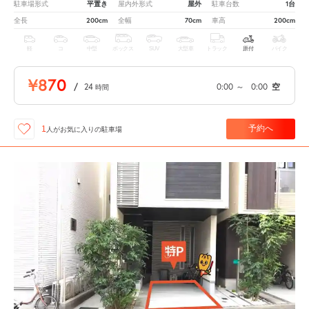
平置き
屋外
1台
駐車場形式
屋内外形式
駐車台数
200cm
70cm
200cm
全長
全幅
車高
軽
コ
中型
ボックス
SUV
大型車
トラック
原付
バイク
¥870
/
24
0:00
～
0:00
空
時間
予約へ
1
人が
お気に入りの駐車場