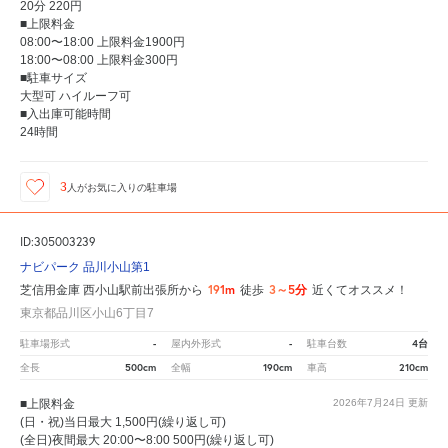
20分 220円
■上限料金
08:00〜18:00 上限料金1900円
18:00〜08:00 上限料金300円
■駐車サイズ
大型可 ハイルーフ可
■入出庫可能時間
24時間
3
人が
お気に入りの駐車場
ID:305003239
ナビパーク 品川小山第1
191m
3～5分
芝信用金庫 西小山駅前出張所から
徒歩
近くてオススメ！
東京都品川区小山6丁目7
-
-
4台
駐車場形式
屋内外形式
駐車台数
500cm
190cm
210cm
全長
全幅
車高
■上限料金
2026年7月24日
更新
(日・祝)当日最大 1,500円(繰り返し可)
(全日)夜間最大 20:00〜8:00 500円(繰り返し可)