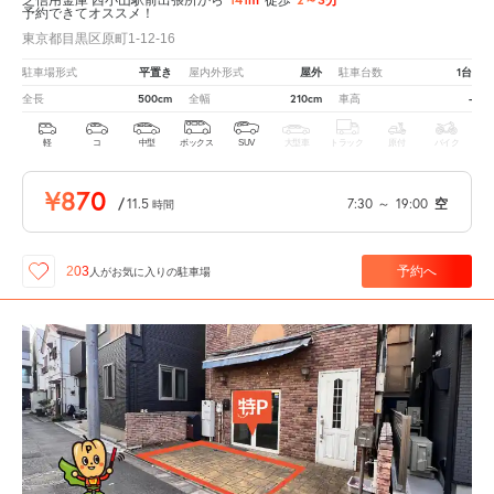
予約できてオススメ！
東京都目黒区原町1-12-16
平置き
屋外
1台
駐車場形式
屋内外形式
駐車台数
500cm
210cm
-
全長
全幅
車高
軽
コ
中型
ボックス
SUV
大型車
トラック
原付
バイク
¥870
/
11.5
7:30
～
19:00
空
時間
予約へ
203
人が
お気に入りの駐車場