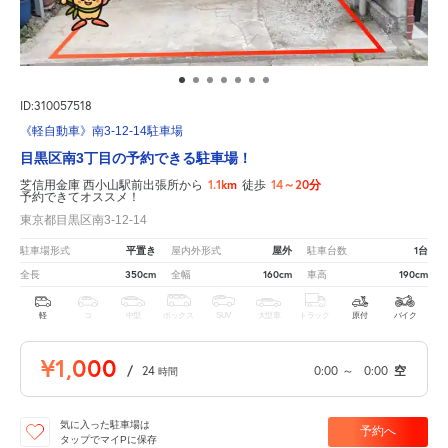
ID:310057518
《軽自動車》南3-12-14駐車場
目黒区南3丁目の予約できる駐車場！
1.1km
14～20分
芝信用金庫 西小山駅前出張所から
徒歩
予約できてオススメ！
東京都目黒区南3-12-14
平置き
屋外
1台
駐車場形式
屋内外形式
駐車台数
350cm
160cm
190cm
全長
全幅
車高
軽
コ
中型
ボックス
SUV
大型車
トラック
原付
バイク
¥1,000
/
24
0:00
～
0:00
空
時間
気に入った駐車場は
予約へ
タップでマイPに保存