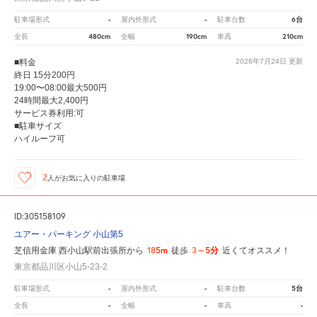
-
-
6台
駐車場形式
屋内外形式
駐車台数
480cm
190cm
210cm
全長
全幅
車高
■料金
2026年7月24日
更新
終日 15分200円
19:00〜08:00最大500円
24時間最大2,400円
サービス券利用:可
■駐車サイズ
ハイルーフ可
2
人が
お気に入りの駐車場
ID:305158109
ユアー・パーキング 小山第5
185m
3～5分
芝信用金庫 西小山駅前出張所から
徒歩
近くてオススメ！
東京都品川区小山5-23-2
-
-
5台
駐車場形式
屋内外形式
駐車台数
-
-
-
全長
全幅
車高