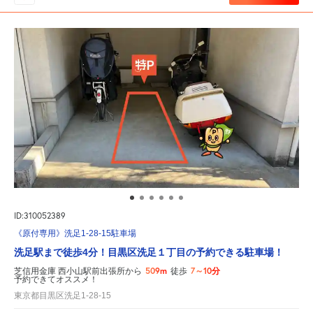
ID:310052389
《原付専用》洗足1-28-15駐車場
洗足駅まで徒歩4分！目黒区洗足１丁目の予約できる駐車場！
509m
7～10分
芝信用金庫 西小山駅前出張所から
徒歩
予約できてオススメ！
東京都目黒区洗足1-28-15