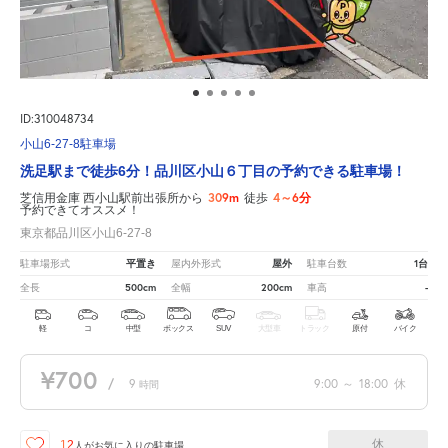
ID:310048734
小山6-27-8駐車場
洗足駅まで徒歩6分！品川区小山６丁目の予約できる駐車場！
309m
4～6分
芝信用金庫 西小山駅前出張所から
徒歩
予約できてオススメ！
東京都品川区小山6-27-8
平置き
屋外
1台
駐車場形式
屋内外形式
駐車台数
500cm
200cm
-
全長
全幅
車高
軽
コ
中型
ボックス
SUV
大型車
トラック
原付
バイク
¥700
/
9
9:00
～
18:00
休
時間
休
12
人が
お気に入りの駐車場