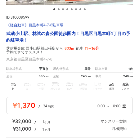
ID:310008599
《軽自動車》目黒本町4-7-8駐車場
武蔵小山駅、林試の森公園徒歩圏内！目黒区目黒本町4丁目の予
約駐車場！
803m
11～16分
芝信用金庫 西小山駅前出張所から
徒歩
予約できてオススメ！
東京都目黒区目黒本町4-7-8
平置き
屋外
1台
駐車場形式
屋内外形式
駐車台数
380cm
240cm
240cm
全長
全幅
車高
軽
コ
中型
ボックス
SUV
大型車
トラック
原付
バイク
¥1,370
/
24
0:00
～
0:00
空
時間
¥32,000
マンスリー契約
/
1
ヶ月
¥31,000
月極契約
/
1
ヶ月