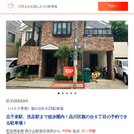
予約へ
161
人が
お気に入りの駐車場
ID:310054269
《バイク専用》旗の台6-3-25駐車場
北千束駅、洗足駅まで徒歩圏内！品川区旗の台６丁目の予約でき
る駐車場！
907m
12～17分
芝信用金庫 西小山駅前出張所から
徒歩