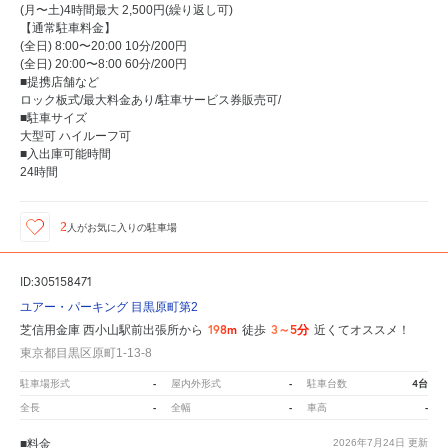
(月〜土)4時間最大 2,500円(繰り返し可)
【通常駐車料金】
(全日) 8:00〜20:00 10分/200円
(全日) 20:00〜8:00 60分/200円
■提携店舗など
ロック板式/最大料金あり/駐車サービス券販売可/
■駐車サイズ
大型可 ハイルーフ可
■入出庫可能時間
24時間
2
人が
お気に入りの駐車場
ID:305158471
ユアー・パーキング 目黒原町第2
198m
3～5分
芝信用金庫 西小山駅前出張所から
徒歩
近くてオススメ！
東京都目黒区原町1-13-8
-
-
4台
駐車場形式
屋内外形式
駐車台数
-
-
-
全長
全幅
車高
■料金
2026年7月24日
更新