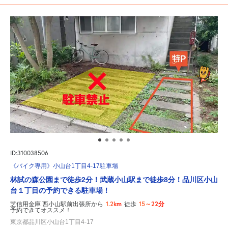
ID:310038506
《バイク専用》小山台1丁目4-17駐車場
林試の森公園まで徒歩2分！武蔵小山駅まで徒歩8分！品川区小山
台１丁目の予約できる駐車場！
1.2km
15～22分
芝信用金庫 西小山駅前出張所から
徒歩
予約できてオススメ！
東京都品川区小山台1丁目4-17