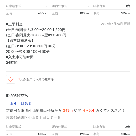
-
-
1台
駐車場形式
屋内外形式
駐車台数
480cm
190cm
185cm
全長
全幅
車高
■上限料金
2026年7月24日
更新
(全日)昼間最大/8:00〜20:00 1,200円
(全日)夜間最大/20:00〜翌8:00 400円
【通常駐車料金】
(全日)8:00〜20:00 200円 30分
20:00〜翌8:00 100円 60分
■入出庫可能時間
24時間
2
人が
お気に入りの駐車場
ID:305197726
小山６丁目第３
243m
4～6分
芝信用金庫 西小山駅前出張所から
徒歩
近くてオススメ！
東京都品川区小山６丁目１７ー８
-
-
3台
駐車場形式
屋内外形式
駐車台数
500cm
190cm
200cm
全長
全幅
車高