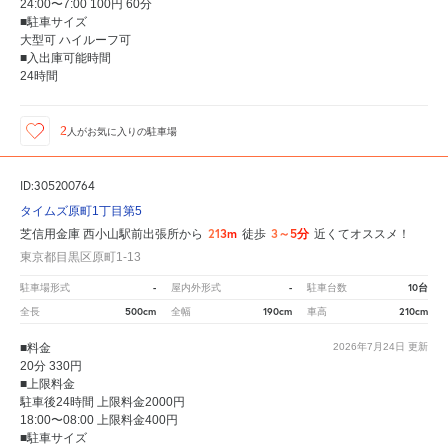
24:00〜7:00 100円 60分
■駐車サイズ
大型可 ハイルーフ可
■入出庫可能時間
24時間
2
人が
お気に入りの駐車場
ID:305200764
タイムズ原町1丁目第5
213m
3～5分
芝信用金庫 西小山駅前出張所から
徒歩
近くてオススメ！
東京都目黒区原町1-13
-
-
10台
駐車場形式
屋内外形式
駐車台数
500cm
190cm
210cm
全長
全幅
車高
■料金
2026年7月24日
更新
20分 330円
■上限料金
駐車後24時間 上限料金2000円
18:00〜08:00 上限料金400円
■駐車サイズ