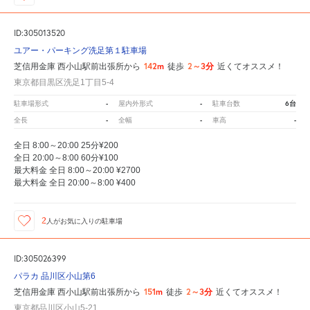
ID:305013520
ユアー・パーキング洗足第１駐車場
142m
2～3分
芝信用金庫 西小山駅前出張所から
徒歩
近くてオススメ！
東京都目黒区洗足1丁目5-4
-
-
6台
駐車場形式
屋内外形式
駐車台数
-
-
-
全長
全幅
車高
全日 8:00～20:00 25分¥200
全日 20:00～8:00 60分¥100
最大料金 全日 8:00～20:00 ¥2700
最大料金 全日 20:00～8:00 ¥400
2
人が
お気に入りの駐車場
ID:305026399
パラカ 品川区小山第6
151m
2～3分
芝信用金庫 西小山駅前出張所から
徒歩
近くてオススメ！
東京都品川区小山5-21