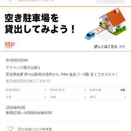
ID:305013544
アイペック西小山第１
84m
2～3分
芝信用金庫 西小山駅前出張所から
徒歩
近くてオススメ！
東京都目黒区原町1丁目9-10
-
-
4台
駐車場形式
屋内外形式
駐車台数
-
-
-
全長
全幅
車高
15分毎¥100
夜間(2:00～8:00)60分毎¥100
3
人が
お気に入りの駐車場