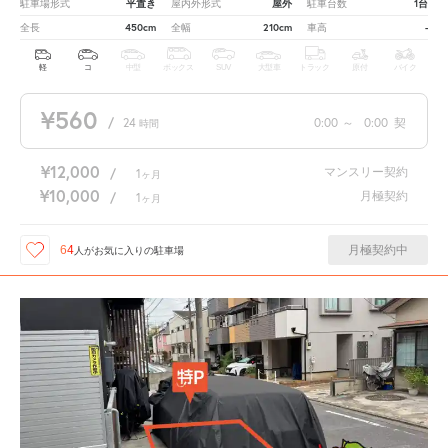
平置き
屋外
1台
駐車場形式
屋内外形式
駐車台数
450cm
210cm
-
全長
全幅
車高
軽
コ
中型
ボックス
SUV
大型車
トラック
原付
バイク
¥560
/
24
0:00
～
0:00
契
時間
¥12,000
マンスリー契約
/
1
ヶ月
¥10,000
月極契約
/
1
ヶ月
月極契約中
64
人が
お気に入りの駐車場