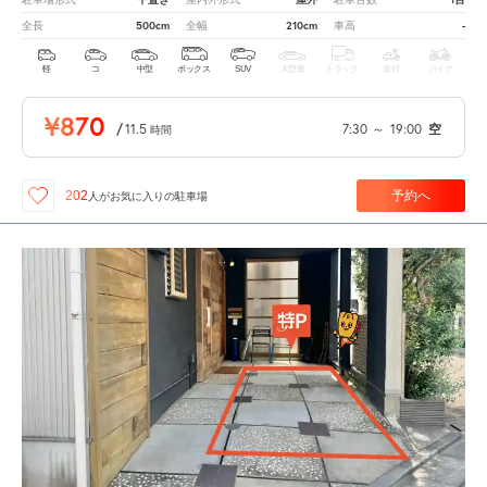
500cm
210cm
-
全長
全幅
車高
軽
コ
中型
ボックス
SUV
大型車
トラック
原付
バイク
¥870
/
11.5
7:30
～
19:00
空
時間
予約へ
202
人が
お気に入りの駐車場