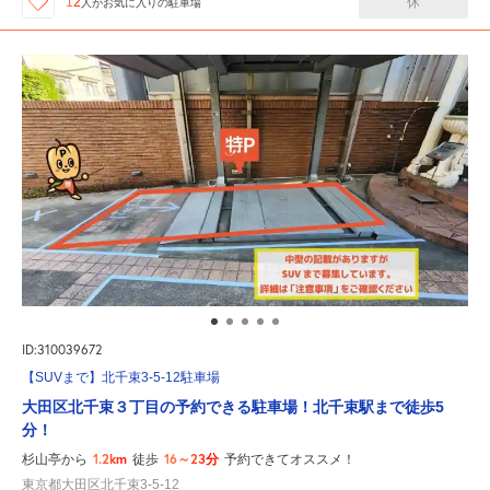
休
12
人が
お気に入りの駐車場
ID:310039672
【SUVまで】北千束3-5-12駐車場
大田区北千束３丁目の予約できる駐車場！北千束駅まで徒歩5
分！
1.2km
16～23分
杉山亭から
徒歩
予約できてオススメ！
東京都大田区北千束3-5-12