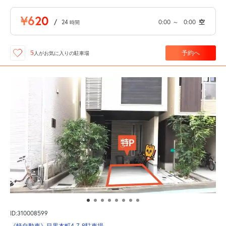
¥620
/
24
0:00
～
0:00
空
時間
予約へ
5
人が
お気に入りの駐車場
ID:310008599
《軽自動車》目黒本町4-7-8駐車場