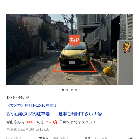
ID:310014909
《玄関前》原町1-12-16駐車場
西小山駅スグの駐車場！ 是非ご利用下さい！😄
142m
2～3分
杉山亭から
徒歩
予約できてオススメ！
東京都目黒区原町1-12-16
平置き
屋外
1台
駐車場形式
屋内外形式
駐車台数