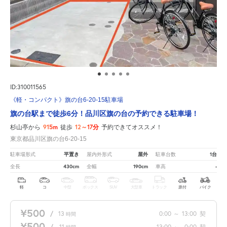
ID:310011565
《軽・コンパクト》旗の台6-20-15駐車場
旗の台駅まで徒歩6分！品川区旗の台の予約できる駐車場！
915m
12～17分
杉山亭から
徒歩
予約できてオススメ！
東京都品川区旗の台6-20-15
平置き
屋外
1台
駐車場形式
屋内外形式
駐車台数
430cm
190cm
-
全長
全幅
車高
軽
コ
中型
ボックス
SUV
大型車
トラック
原付
バイク
¥500
/
13
0:00
～
13:00
契
時間
¥500
/
11
13:00
～
0:00
契