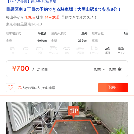
【バイク専用】南3-8-13駐車場
目黒区南３丁目の予約できる駐車場！大岡山駅まで徒歩8分！
1.0km
14～20分
杉山亭から
徒歩
予約できてオススメ！
東京都目黒区南3-8-13
平置き
屋外
1台
駐車場形式
屋内外形式
駐車台数
660cm
235cm
-
全長
全幅
車高
軽
コ
中型
ボックス
SUV
大型車
トラック
原付
バイク
¥700
/
24
0:00
～
0:00
空
時間
予約へ
71
人が
お気に入りの駐車場