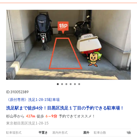
ID:310052389
《原付専用》洗足1-28-15駐車場
洗足駅まで徒歩4分！目黒区洗足１丁目の予約できる駐車場！
427m
6～9分
杉山亭から
徒歩
予約できてオススメ！
東京都目黒区洗足1-28-15
平置き
屋外
1台
駐車場形式
屋内外形式
駐車台数