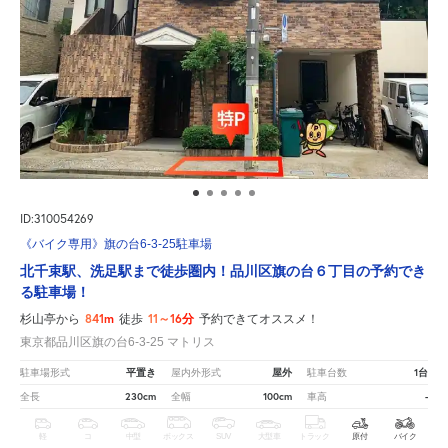
ID:310054269
《バイク専用》旗の台6-3-25駐車場
北千束駅、洗足駅まで徒歩圏内！品川区旗の台６丁目の予約でき
る駐車場！
841m
11～16分
杉山亭から
徒歩
予約できてオススメ！
東京都品川区旗の台6-3-25 マトリス
平置き
屋外
1台
駐車場形式
屋内外形式
駐車台数
230cm
100cm
-
全長
全幅
車高
軽
コ
中型
ボックス
SUV
大型車
トラック
原付
バイク