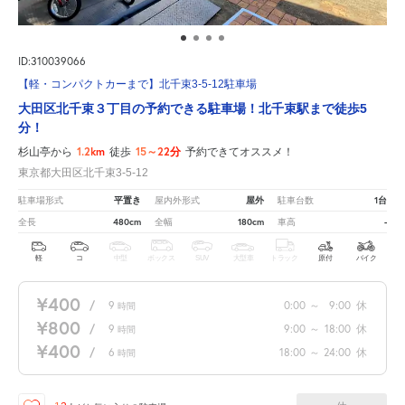
ID:310039066
【軽・コンパクトカーまで】北千束3-5-12駐車場
大田区北千束３丁目の予約できる駐車場！北千束駅まで徒歩5
分！
1.2km
15～22分
杉山亭から
徒歩
予約できてオススメ！
東京都大田区北千束3-5-12
平置き
屋外
1台
駐車場形式
屋内外形式
駐車台数
480cm
180cm
-
全長
全幅
車高
軽
コ
中型
ボックス
SUV
大型車
トラック
原付
バイク
¥400
/
9
0:00
～
9:00
休
時間
¥800
/
9
9:00
～
18:00
休
時間
¥400
/
6
18:00
～
24:00
休
時間