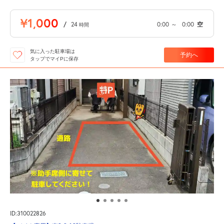
¥1,000
/
24
0:00
～
0:00
空
時間
気に入った駐車場は
予約へ
タップでマイPに保存
ID:310022826