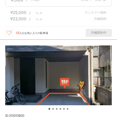
時間
¥25,000
マンスリー契約
/
1
ヶ月
¥23,000
月極契約
/
1
ヶ月
月極契約中
40
人が
お気に入りの駐車場
ID:310010800