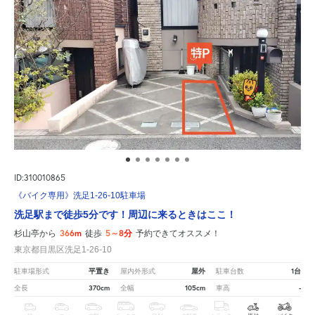
ID:310010865
《バイク専用》洗足1-26-10駐車場
洗足駅まで徒歩5分です！周辺に来るときはここ！
366m
5～8分
杉山亭から
徒歩
予約できてオススメ！
東京都目黒区洗足1-26-10
平置き
屋外
1台
駐車場形式
屋内外形式
駐車台数
370cm
105cm
-
全長
全幅
車高