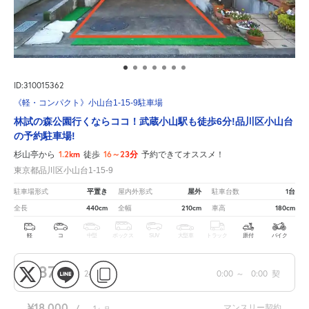
ID:310015362
《軽・コンパクト》小山台1-15-9駐車場
林試の森公園行くならココ！武蔵小山駅も徒歩6分!品川区小山台
の予約駐車場!
1.2km
16～23分
杉山亭から
徒歩
予約できてオススメ！
東京都品川区小山台1-15-9
平置き
屋外
1台
駐車場形式
屋内外形式
駐車台数
440cm
210cm
180cm
全長
全幅
車高
軽
コ
中型
ボックス
SUV
大型車
トラック
原付
バイク
¥870
/
24
0:00
～
0:00
契
時間
¥18,000
マンスリー契約
/
1