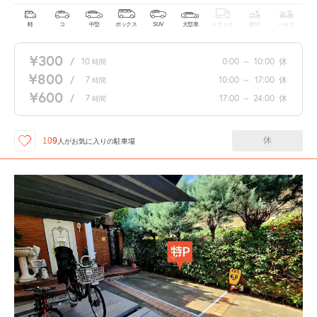
軽
コ
中型
ボックス
SUV
大型車
トラック
原付
バイク
¥300
/
10
0:00
～
10:00
休
時間
¥800
/
7
10:00
～
17:00
休
時間
¥600
/
7
17:00
～
24:00
休
時間
休
109
人が
お気に入りの駐車場