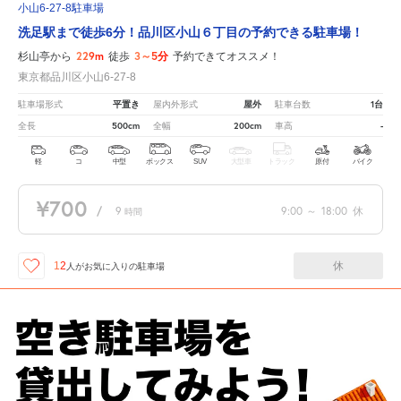
小山6-27-8駐車場
洗足駅まで徒歩6分！品川区小山６丁目の予約できる駐車場！
229m
3～5分
杉山亭から
徒歩
予約できてオススメ！
東京都品川区小山6-27-8
平置き
屋外
1台
駐車場形式
屋内外形式
駐車台数
500cm
200cm
-
全長
全幅
車高
軽
コ
中型
ボックス
SUV
大型車
トラック
原付
バイク
¥700
/
9
9:00
～
18:00
休
時間
休
12
人が
お気に入りの駐車場