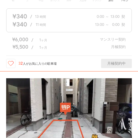
軽
コ
中型
ボックス
SUV
大型車
トラック
原付
バイク
¥340
/
13
0:00
～
13:00
契
時間
¥340
/
11
13:00
～
0:00
契
時間
¥6,000
マンスリー契約
/
1
ヶ月
¥5,500
月極契約
/
1
ヶ月
月極契約中
32
人が
お気に入りの駐車場