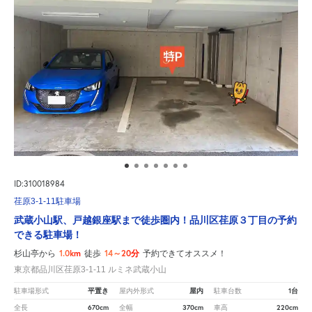
ID:310018984
荏原3-1-11駐車場
武蔵小山駅、戸越銀座駅まで徒歩圏内！品川区荏原３丁目の予約
できる駐車場！
1.0km
14～20分
杉山亭から
徒歩
予約できてオススメ！
東京都品川区荏原3-1-11 ルミネ武蔵小山
平置き
屋内
1台
駐車場形式
屋内外形式
駐車台数
670cm
370cm
220cm
全長
全幅
車高