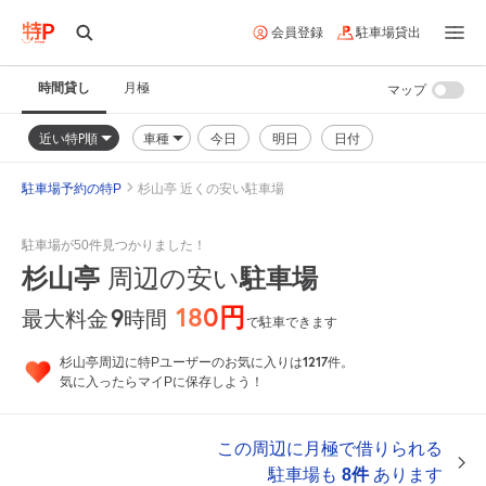
会員登録
駐車場貸出
時間貸し
月極
マップ
近い特P順
車種
今日
明日
日付
駐車場予約の特P
杉山亭 近くの安い駐車場
駐車場が50件見つかりました！
杉山亭
駐車場
周辺の安い
180円
9
時間
最大料金
で駐車できます
1217
杉山亭周辺に特Pユーザーのお気に入りは
件。
気に入ったらマイPに保存しよう！
この周辺に月極で借りられる
駐車場も
8件
あります