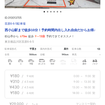
ID:310013705
荏原6-6-5駐車場
西小山駅まで徒歩10分！予約時間内出し入れ自由だからお得♪
670m
9～13分
杉山亭から
徒歩
予約できてオススメ！
東京都品川区荏原6-6-5
平置き
屋外
1台
駐車場形式
屋内外形式
駐車台数
500cm
190cm
-
全長
全幅
車高
軽
コ
中型
ボックス
SUV
大型車
トラック
原付
バイク
¥180
/
9
0:00
～
9:00
契
時間
¥310
/
4.5
9:00
～
13:30
契
時間
¥430
/
4.5
13:30
～
18:00
契
時間
¥180
/
6
18:00
～
0:00
契
時間
¥29,000
マンスリー契約
/
1
ヶ月