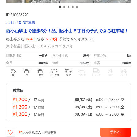
ID:310036220
小山5-18-4駐車場
西小山駅まで徒歩5分！品川区小山５丁目の予約できる駐車場！
364m
5～8分
杉山亭から
徒歩
予約できてオススメ！
東京都品川区小山5-18-4 ムサコスタジオ
平置き
屋外
1台
駐車場形式
屋内外形式
駐車台数
480cm
180cm
200cm
全長
全幅
車高
軽
コ
中型
ボックス
SUV
大型車
トラック
原付
バイク
営業日
¥1,200
08/07
(金)
6:00
～
23:00
空
/
17
時間
¥1,200
08/08
(土)
6:00
～
23:00
空
/
17
時間
¥1,200
08/09
(日)
6:00
～
23:00
空
/
17
時間
予約へ
16
人が
お気に入りの駐車場