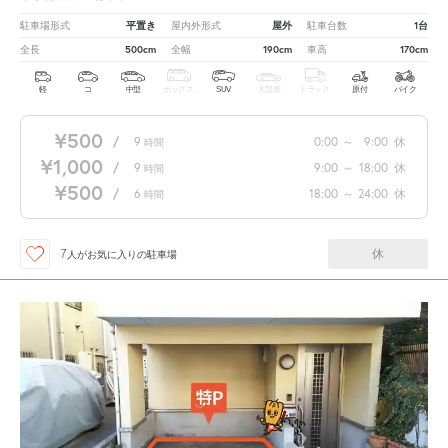
平置き
屋外
1台
駐車場形式
屋内外形式
駐車台数
500cm
190cm
170cm
全長
全幅
車高
軽
コ
中型
ボックス
SUV
大型車
トラック
原付
バイク
¥500
/
9
0:00
～
9:00
休
時間
¥1,000
/
9
9:00
～
18:00
休
時間
¥500
/
6
18:00
～
24:00
休
時間
休
7
人が
お気に入りの駐車場