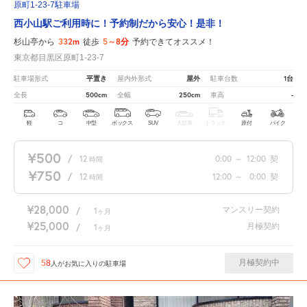
原町1-23-7駐車場
西小山駅ご利用時に！予約制だから安心！是非！
332m
5～8分
杉山亭から
徒歩
予約できてオススメ！
東京都目黒区原町1-23-7
平置き
屋外
1台
駐車場形式
屋内外形式
駐車台数
500cm
250cm
-
全長
全幅
車高
軽
コ
中型
ボックス
SUV
大型車
トラック
原付
バイク
¥500
/
12
0:00
～
12:00
契
時間
¥750
/
12
12:00
～
0:00
契
時間
¥28,000
マンスリー契約
/
1
ヶ月
¥25,000
月極契約
/
1
ヶ月
月極契約中
58
人が
お気に入りの駐車場