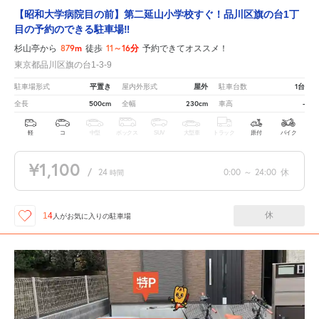
【昭和大学病院目の前】第二延山小学校すぐ！品川区旗の台1丁
目の予約のできる駐車場‼
879m
11～16分
杉山亭から
徒歩
予約できてオススメ！
東京都品川区旗の台1-3-9
平置き
屋外
1台
駐車場形式
屋内外形式
駐車台数
500cm
230cm
-
全長
全幅
車高
軽
コ
中型
ボックス
SUV
大型車
トラック
原付
バイク
¥1,100
/
24
0:00
～
24:00
休
時間
休
14
人が
お気に入りの駐車場