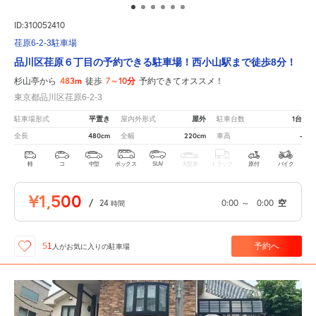
ID:310052410
荏原6-2-3駐車場
品川区荏原６丁目の予約できる駐車場！西小山駅まで徒歩8分！
483m
7～10分
杉山亭から
徒歩
予約できてオススメ！
東京都品川区荏原6-2-3
平置き
屋外
1台
駐車場形式
屋内外形式
駐車台数
480cm
220cm
-
全長
全幅
車高
軽
コ
中型
ボックス
SUV
大型車
トラック
原付
バイク
¥1,500
/
24
0:00
～
0:00
空
時間
予約へ
51
人が
お気に入りの駐車場