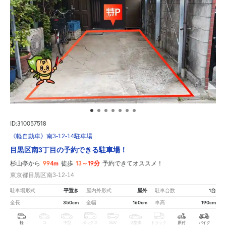
ID:310057518
《軽自動車》南3-12-14駐車場
目黒区南3丁目の予約できる駐車場！
994m
13～19分
杉山亭から
徒歩
予約できてオススメ！
東京都目黒区南3-12-14
平置き
屋外
1台
駐車場形式
屋内外形式
駐車台数
350cm
160cm
190cm
全長
全幅
車高
軽
コ
中型
ボックス
SUV
大型車
トラック
原付
バイク