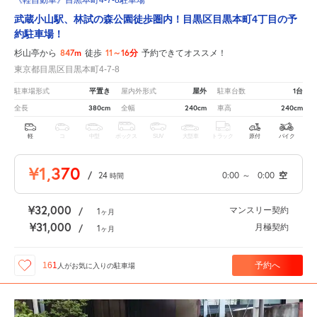
武蔵小山駅、林試の森公園徒歩圏内！目黒区目黒本町4丁目の予
約駐車場！
847m
11～16分
杉山亭から
徒歩
予約できてオススメ！
東京都目黒区目黒本町4-7-8
平置き
屋外
1台
駐車場形式
屋内外形式
駐車台数
380cm
240cm
240cm
全長
全幅
車高
軽
コ
中型
ボックス
SUV
大型車
トラック
原付
バイク
¥1,370
/
24
0:00
～
0:00
空
時間
¥32,000
マンスリー契約
/
1
ヶ月
¥31,000
月極契約
/
1
ヶ月
予約へ
161
人が
お気に入りの駐車場