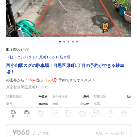
ID:310008479
《軽・コンパクト》原町1-12-16駐車場
西小山駅スグの駐車場！目黒区原町1丁目の予約ができる駐車
場！
135m
2～3分
杉山亭から
徒歩
予約できてオススメ！
東京都目黒区原町1-12-16
平置き
屋外
1台
駐車場形式
屋内外形式
駐車台数
450cm
210cm
-
全長
全幅
車高
軽
コ
中型
ボックス
SUV
大型車
トラック
原付
バイク
¥560
/
24
0:00
～
0:00
契
時間