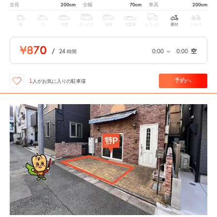
200cm
70cm
200cm
全長
全幅
車高
軽
コ
中型
ボックス
SUV
大型車
トラック
原付
バイク
¥870
/
24
0:00
～
0:00
空
時間
予約へ
1
人が
お気に入りの駐車場