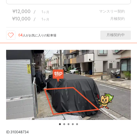
¥12,000
マンスリー契約
/
1
ヶ月
¥10,000
月極契約
/
1
ヶ月
月極契約中
64
人が
お気に入りの駐車場
ID:310048734