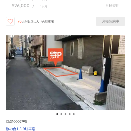
¥26,000
月極契約
/
1
ヶ月
月極契約中
70
人が
お気に入りの駐車場
ID:310002795
旗の台1-3-9駐車場