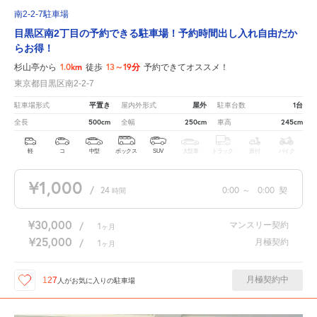
南2-2-7駐車場
目黒区南2丁目の予約できる駐車場！予約時間出し入れ自由だか
らお得！
1.0km
13～19分
杉山亭から
徒歩
予約できてオススメ！
東京都目黒区南2-2-7
平置き
屋外
1台
駐車場形式
屋内外形式
駐車台数
500cm
250cm
245cm
全長
全幅
車高
軽
コ
中型
ボックス
SUV
大型車
トラック
原付
バイク
¥1,000
/
24
0:00
～
0:00
契
時間
¥30,000
マンスリー契約
/
1
ヶ月
¥25,000
月極契約
/
1
ヶ月
月極契約中
127
人が
お気に入りの駐車場