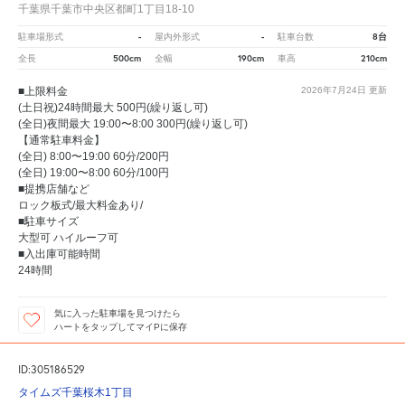
千葉県千葉市中央区都町1丁目18-10
-
-
8台
駐車場形式
屋内外形式
駐車台数
500cm
190cm
210cm
全長
全幅
車高
■上限料金
2026年7月24日
更新
(土日祝)24時間最大 500円(繰り返し可)
(全日)夜間最大 19:00〜8:00 300円(繰り返し可)
【通常駐車料金】
(全日) 8:00〜19:00 60分/200円
(全日) 19:00〜8:00 60分/100円
■提携店舗など
ロック板式/最大料金あり/
■駐車サイズ
大型可 ハイルーフ可
■入出庫可能時間
24時間
気に入った駐車場を見つけたら
ハートをタップしてマイPに保存
ID:305186529
タイムズ千葉桜木1丁目