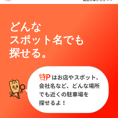
どんな
スポット名でも
探せる。