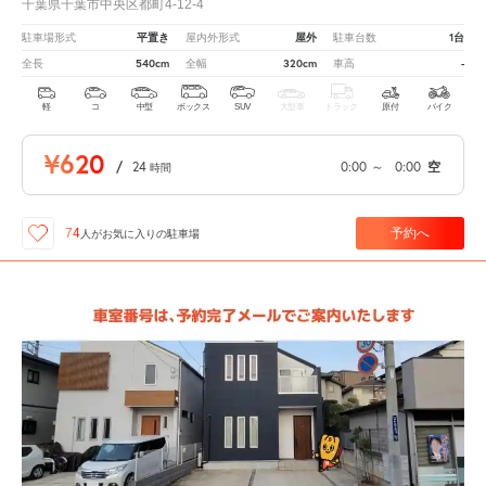
千葉県千葉市中央区都町4-12-4
平置き
屋外
1台
駐車場形式
屋内外形式
駐車台数
540cm
320cm
-
全長
全幅
車高
軽
コ
中型
ボックス
SUV
大型車
トラック
原付
バイク
¥620
/
24
0:00
～
0:00
空
時間
予約へ
74
人が
お気に入りの駐車場