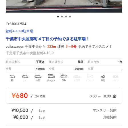
ID:310032514
都町4-18-9駐車場
千葉市中央区都町４丁目の予約できる駐車場！
323m
5～8分
volkswagen 千葉中央から
徒歩
予約できてオススメ！
千葉県千葉市中央区都町4-18-9
平置き
屋外
1台
駐車場形式
屋内外形式
駐車台数
480cm
300cm
-
全長
全幅
車高
軽
コ
中型
ボックス
SUV
大型車
トラック
原付
バイク
¥680
/
24
0:00
～
0:00
空
時間
¥10,500
マンスリー契約
/
1
ヶ月
¥8,000
月極契約
/
1
ヶ月