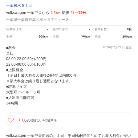
千葉桜木５丁目
1.4km
18～26分
volkswagen 千葉中央から
徒歩
千葉県千葉市若葉区桜木５丁目４ー８
-
-
8台
駐車場形式
屋内外形式
駐車台数
500cm
190cm
200cm
全長
全幅
車高
■料金
2026年7月27日
更新
全日
08:00-22:00 60分/200円
22:00-08:00 60分/100円
■上限料金
【全日】最大料金入庫後24時間以内800円
※最大料金は繰り返し適用となります。
■駐車サイズ
大型可 ハイルーフ可
■入出庫可能時間
24時間
10
人が
お気に入りの駐車場
volkswagen 千葉中央周辺の、土日・平日NaN時間とめても最大料金が安い