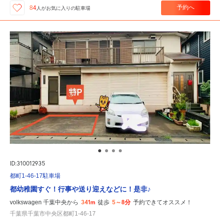
予約へ
84
人が
お気に入りの駐車場
ID:310012935
都町1-46-17駐車場
都幼稚園すぐ！行事や送り迎えなどに！是非♪
341m
5～8分
volkswagen 千葉中央から
徒歩
予約できてオススメ！
千葉県千葉市中央区都町1-46-17