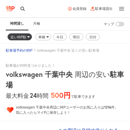
会員登録
駐車場貸出
時間貸し
月極
マップ
近い特P順
車種
今日
明日
日付
駐車場予約の特P
volkswagen 千葉中央 近くの安い駐車場
駐車場が20件見つかりました！
volkswagen 千葉中央
周辺の安い
駐車
場
500円
24
時間
最大料金
で駐車できます
1216
volkswagen 千葉中央周辺に特Pユーザーのお気に入りは
件。
気に入ったらマイPに保存しよう！