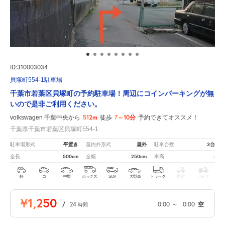
ID:310003034
貝塚町554-1駐車場
千葉市若葉区貝塚町の予約駐車場！周辺にコインパーキングが無
いので是非ご利用ください。
512m
7～10分
volkswagen 千葉中央から
徒歩
予約できてオススメ！
千葉県千葉市若葉区貝塚町554-1
平置き
屋外
3台
駐車場形式
屋内外形式
駐車台数
500cm
250cm
-
全長
全幅
車高
軽
コ
中型
ボックス
SUV
大型車
トラック
原付
バイク
¥1,250
/
24
0:00
～
0:00
空
時間