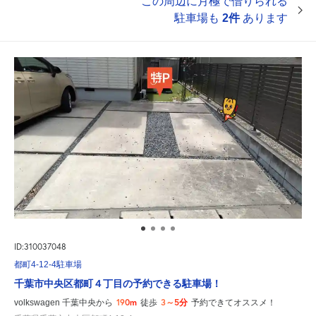
この周辺に月極で借りられる
駐車場も
2件
あります
ID:310037048
都町4-12-4駐車場
千葉市中央区都町４丁目の予約できる駐車場！
190m
3～5分
volkswagen 千葉中央から
徒歩
予約できてオススメ！