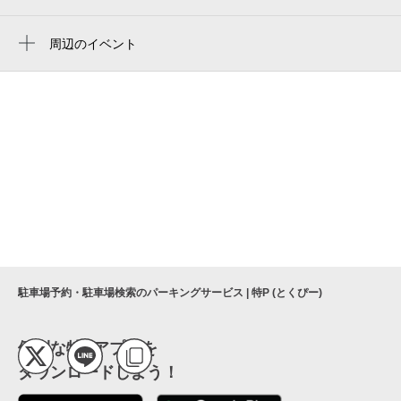
延命寺
浄土真宗本願寺派 大願寺
大願寺
周辺のイベント
パナコーポ
周辺にイベントが見つかりませんでした。
松原公園
椎野
千葉市 都町東公園
創建住販株式会社千葉中央店
都北第３公園
コーポにふじ
千葉中央警察署都交番
駐車場予約・駐車場検索のパーキングサービス | 特P (とくぴー)
都北第三公園
便利な特Pアプリを
ダウンロードしよう！