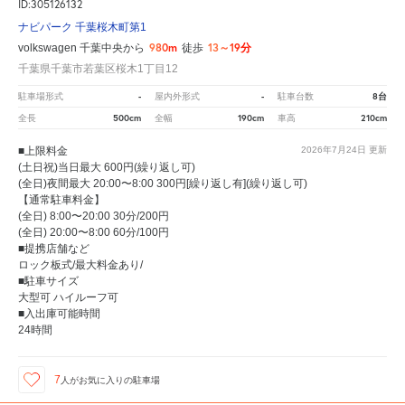
ID:305126132
ナビパーク 千葉桜木町第1
980m
13～19分
volkswagen 千葉中央から
徒歩
千葉県千葉市若葉区桜木1丁目12
-
-
8台
駐車場形式
屋内外形式
駐車台数
500cm
190cm
210cm
全長
全幅
車高
■上限料金
2026年7月24日
更新
(土日祝)当日最大 600円(繰り返し可)
(全日)夜間最大 20:00〜8:00 300円[繰り返し有](繰り返し可)
【通常駐車料金】
(全日) 8:00〜20:00 30分/200円
(全日) 20:00〜8:00 60分/100円
■提携店舗など
ロック板式/最大料金あり/
■駐車サイズ
大型可 ハイルーフ可
■入出庫可能時間
24時間
7
人が
お気に入りの駐車場