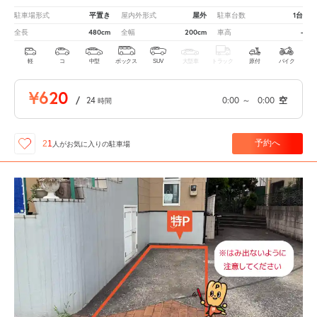
平置き
屋外
1台
駐車場形式
屋内外形式
駐車台数
480cm
200cm
-
全長
全幅
車高
軽
コ
中型
ボックス
SUV
大型車
トラック
原付
バイク
¥620
/
24
0:00
～
0:00
空
時間
予約へ
21
人が
お気に入りの駐車場