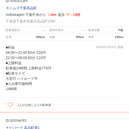
ID:305053269
タイムズ千葉高品町
1.3km
17～24分
volkswagen 千葉中央から
徒歩
千葉県千葉市若葉区高品町1590
-
-
11台
駐車場形式
屋内外形式
駐車台数
500cm
190cm
210cm
全長
全幅
車高
■料金
2026年7月24日
更新
08:00〜22:00 60分 220円
22:00〜08:00 60分 110円
■上限料金
駐車後24時間 上限料金770円
■駐車サイズ
大型可 ハイルーフ可
■入出庫可能時間
24時間
1
人が
お気に入りの駐車場
ID:305146192
ナビパーク 高品町第1