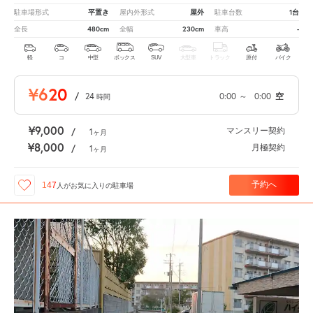
平置き
屋外
1台
駐車場形式
屋内外形式
駐車台数
480cm
230cm
-
全長
全幅
車高
軽
コ
中型
ボックス
SUV
大型車
トラック
原付
バイク
¥620
/
24
0:00
～
0:00
空
時間
¥9,000
マンスリー契約
/
1
ヶ月
¥8,000
月極契約
/
1
ヶ月
予約へ
147
人が
お気に入りの駐車場