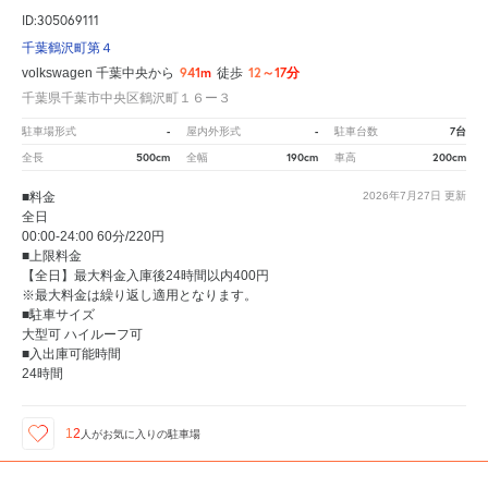
ID:305069111
千葉鶴沢町第４
941m
12～17分
volkswagen 千葉中央から
徒歩
千葉県千葉市中央区鶴沢町１６ー３
-
-
7台
駐車場形式
屋内外形式
駐車台数
500cm
190cm
200cm
全長
全幅
車高
■料金
2026年7月27日
更新
全日
00:00-24:00 60分/220円
■上限料金
【全日】最大料金入庫後24時間以内400円
※最大料金は繰り返し適用となります。
■駐車サイズ
大型可 ハイルーフ可
■入出庫可能時間
24時間
12
人が
お気に入りの駐車場