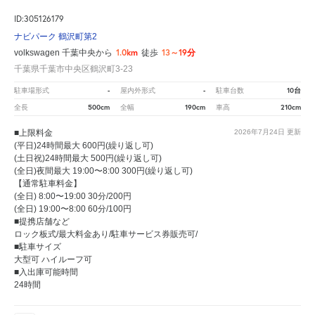
ID:305126179
ナビパーク 鶴沢町第2
1.0km
13～19分
volkswagen 千葉中央から
徒歩
千葉県千葉市中央区鶴沢町3-23
-
-
10台
駐車場形式
屋内外形式
駐車台数
500cm
190cm
210cm
全長
全幅
車高
■上限料金
2026年7月24日
更新
(平日)24時間最大 600円(繰り返し可)
(土日祝)24時間最大 500円(繰り返し可)
(全日)夜間最大 19:00〜8:00 300円(繰り返し可)
【通常駐車料金】
(全日) 8:00〜19:00 30分/200円
(全日) 19:00〜8:00 60分/100円
■提携店舗など
ロック板式/最大料金あり/駐車サービス券販売可/
■駐車サイズ
大型可 ハイルーフ可
■入出庫可能時間
24時間