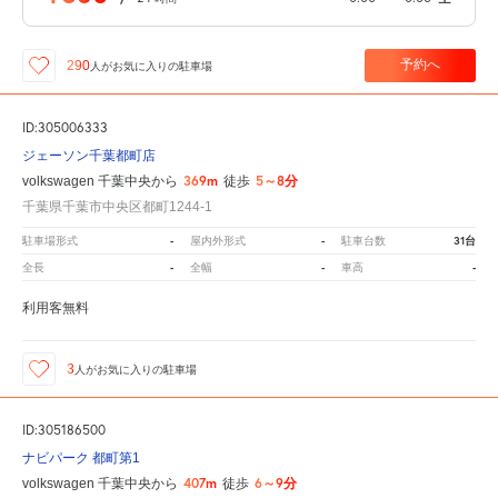
予約へ
290
人が
お気に入りの駐車場
ID:305006333
ジェーソン千葉都町店
369m
5～8分
volkswagen 千葉中央から
徒歩
千葉県千葉市中央区都町1244-1
-
-
31台
駐車場形式
屋内外形式
駐車台数
-
-
-
全長
全幅
車高
利用客無料
3
人が
お気に入りの駐車場
ID:305186500
ナビパーク 都町第1
407m
6～9分
volkswagen 千葉中央から
徒歩