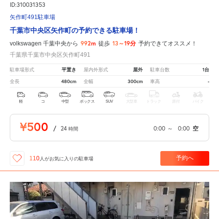
ID:310031353
矢作町491駐車場
千葉市中央区矢作町の予約できる駐車場！
992m
13～19分
volkswagen 千葉中央から
徒歩
予約できてオススメ！
千葉県千葉市中央区矢作町491
平置き
屋外
1台
駐車場形式
屋内外形式
駐車台数
480cm
300cm
-
全長
全幅
車高
軽
コ
中型
ボックス
SUV
大型車
トラック
原付
バイク
¥500
/
24
0:00
～
0:00
空
時間
予約へ
110
人が
お気に入りの駐車場