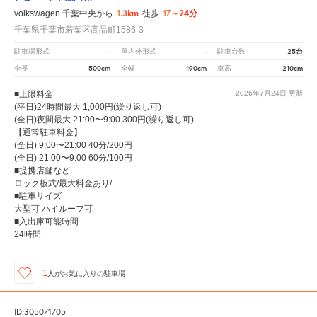
1.3km
17～24分
volkswagen 千葉中央から
徒歩
千葉県千葉市若葉区高品町1586-3
-
-
25台
駐車場形式
屋内外形式
駐車台数
500cm
190cm
210cm
全長
全幅
車高
■上限料金
2026年7月24日
更新
(平日)24時間最大 1,000円(繰り返し可)
(全日)夜間最大 21:00〜9:00 300円(繰り返し可)
【通常駐車料金】
(全日) 9:00〜21:00 40分/200円
(全日) 21:00〜9:00 60分/100円
■提携店舗など
ロック板式/最大料金あり/
■駐車サイズ
大型可 ハイルーフ可
■入出庫可能時間
24時間
1
人が
お気に入りの駐車場
ID:305071705