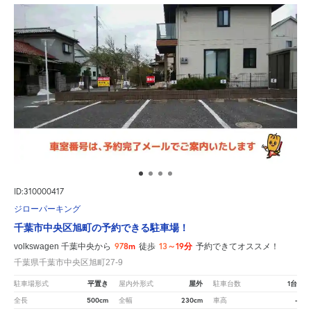
ID:310000417
ジローパーキング
千葉市中央区旭町の予約できる駐車場！
978m
13～19分
volkswagen 千葉中央から
徒歩
予約できてオススメ！
千葉県千葉市中央区旭町27-9
平置き
屋外
1台
駐車場形式
屋内外形式
駐車台数
500cm
230cm
-
全長
全幅
車高