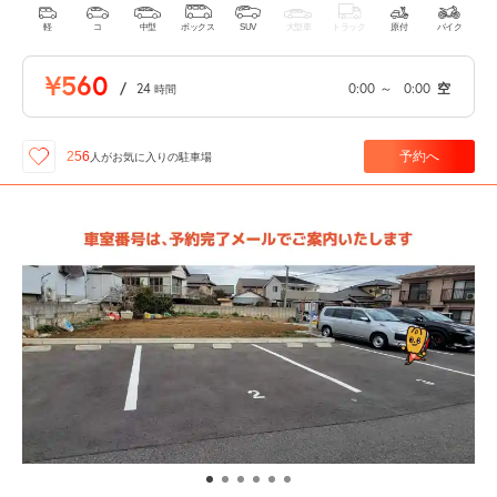
軽
コ
中型
ボックス
SUV
大型車
トラック
原付
バイク
¥560
/
24
0:00
～
0:00
空
時間
予約へ
256
人が
お気に入りの駐車場