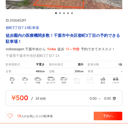
ID:310045291
都町3丁目7-14駐車場
徒歩圏内の医療機関多数！千葉市中央区都町3丁目の予約できる
駐車場！
964m
13～19分
volkswagen 千葉中央から
徒歩
予約できてオススメ！
千葉県千葉市中央区都町3丁目7-14
平置き
屋外
1台
駐車場形式
屋内外形式
駐車台数
480cm
200cm
-
全長
全幅
車高
軽
コ
中型
ボックス
SUV
大型車
トラック
原付
バイク
¥500
/
24
0:00
～
0:00
空
時間
予約へ
56
人が
お気に入りの駐車場