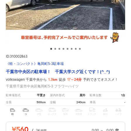
ID:310002863
《軽・コンパクト》亀岡町5-3駐車場
千葉市中央区の駐車場！ 千葉大学スグ近くです！(^_^)
1.3km
17～24分
volkswagen 千葉中央から
徒歩
予約できてオススメ！
千葉県千葉市中央区亀岡町5-3 フラワーハイツ
平置き
屋外
1台
駐車場形式
屋内外形式
駐車台数
500cm
240cm
-
全長
全幅
車高
軽
コ
中型
ボックス
SUV
大型車
トラック
原付
バイク
¥560
/
24
0:00
～
0:00
空
時間