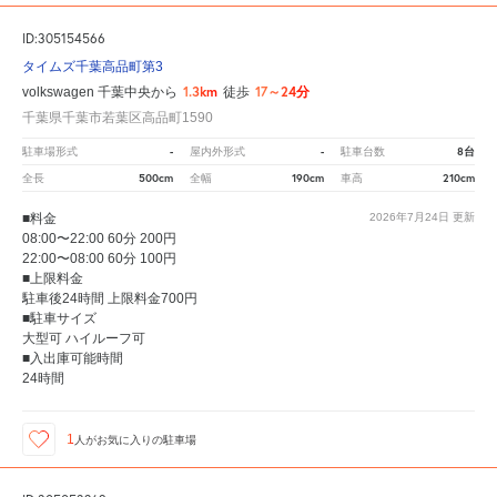
ID:305154566
タイムズ千葉高品町第3
1.3km
17～24分
volkswagen 千葉中央から
徒歩
千葉県千葉市若葉区高品町1590
-
-
8台
駐車場形式
屋内外形式
駐車台数
500cm
190cm
210cm
全長
全幅
車高
■料金
2026年7月24日
更新
08:00〜22:00 60分 200円
22:00〜08:00 60分 100円
■上限料金
駐車後24時間 上限料金700円
■駐車サイズ
大型可 ハイルーフ可
■入出庫可能時間
24時間
1
人が
お気に入りの駐車場