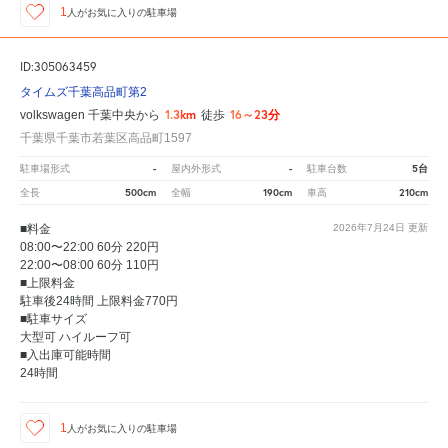
1
人が
お気に入りの駐車場
ID:305063459
タイムズ千葉高品町第2
1.3km
16～23分
volkswagen 千葉中央から
徒歩
千葉県千葉市若葉区高品町1597
-
-
5台
駐車場形式
屋内外形式
駐車台数
500cm
190cm
210cm
全長
全幅
車高
■料金
2026年7月24日
更新
08:00〜22:00 60分 220円
22:00〜08:00 60分 110円
■上限料金
駐車後24時間 上限料金770円
■駐車サイズ
大型可 ハイルーフ可
■入出庫可能時間
24時間
1
人が
お気に入りの駐車場