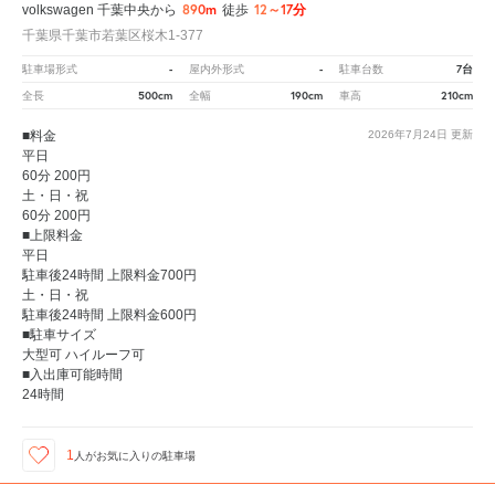
890m
12～17分
volkswagen 千葉中央から
徒歩
千葉県千葉市若葉区桜木1-377
-
-
7台
駐車場形式
屋内外形式
駐車台数
500cm
190cm
210cm
全長
全幅
車高
■料金
2026年7月24日
更新
平日
60分 200円
土・日・祝
60分 200円
■上限料金
平日
駐車後24時間 上限料金700円
土・日・祝
駐車後24時間 上限料金600円
■駐車サイズ
大型可 ハイルーフ可
■入出庫可能時間
24時間
1
人が
お気に入りの駐車場