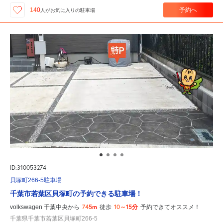
予約へ
140
人が
お気に入りの駐車場
ID:310053274
貝塚町266-5駐車場
千葉市若葉区貝塚町の予約できる駐車場！
745m
10～15分
volkswagen 千葉中央から
徒歩
予約できてオススメ！
千葉県千葉市若葉区貝塚町266-5