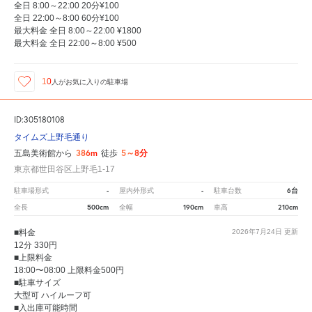
全日 8:00～22:00 20分¥100
全日 22:00～8:00 60分¥100
最大料金 全日 8:00～22:00 ¥1800
最大料金 全日 22:00～8:00 ¥500
10
人が
お気に入りの駐車場
ID:305180108
タイムズ上野毛通り
386m
5～8分
五島美術館から
徒歩
東京都世田谷区上野毛1-17
-
-
6台
駐車場形式
屋内外形式
駐車台数
500cm
190cm
210cm
全長
全幅
車高
■料金
2026年7月24日
更新
12分 330円
■上限料金
18:00〜08:00 上限料金500円
■駐車サイズ
大型可 ハイルーフ可
■入出庫可能時間