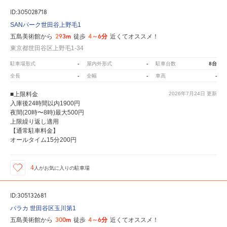
ID:305028718
SANパーク世田谷上野毛1
293m
4～6分
五島美術館から
徒歩
近くてオススメ！
東京都世田谷区上野毛1-34
-
-
8台
駐車場形式
屋内外形式
駐車台数
-
-
-
全長
全幅
車高
■上限料金
2026年7月24日
更新
入庫後24時間以内1900円
夜間(20時〜8時)最大500円
上限繰り返し適用
【通常駐車料金】
オールタイム15分200円
4
人が
お気に入りの駐車場
ID:305132681
パラカ 世田谷区玉川第1
300m
4～6分
五島美術館から
徒歩
近くてオススメ！