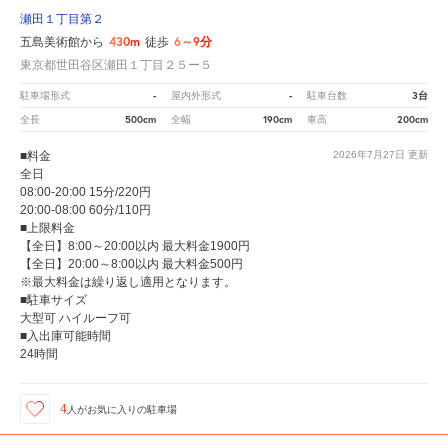
瀬田１丁目第２
430m
6～9分
五島美術館から
徒歩
東京都世田谷区瀬田１丁目２５ー５
-
-
3台
駐車場形式
屋内外形式
駐車台数
500cm
190cm
200cm
全長
全幅
車高
■料金
2026年7月27日
更新
全日
08:00-20:00 15分/220円
20:00-08:00 60分/110円
■上限料金
【全日】8:00～20:00以内 最大料金1900円
【全日】20:00～8:00以内 最大料金500円
※最大料金は繰り返し適用となります。
■駐車サイズ
大型可 ハイルーフ可
■入出庫可能時間
24時間
4
人が
お気に入りの駐車場