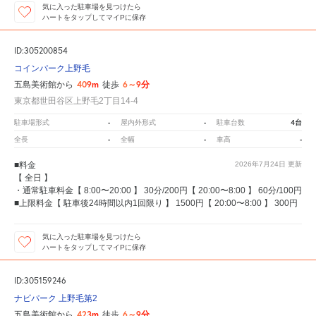
気に入った駐車場を見つけたら
ハートをタップしてマイPに保存
ID:305200854
コインパーク上野毛
409m
6～9分
五島美術館から
徒歩
東京都世田谷区上野毛2丁目14-4
-
-
4台
駐車場形式
屋内外形式
駐車台数
-
-
-
全長
全幅
車高
■料金
2026年7月24日
更新
【 全日 】
・通常駐車料金【 8:00〜20:00 】 30分/200円【 20:00〜8:00 】 60分/100円
■上限料金【 駐車後24時間以内1回限り 】 1500円【 20:00〜8:00 】 300円
気に入った駐車場を見つけたら
ハートをタップしてマイPに保存
ID:305159246
ナビパーク 上野毛第2
423m
6～9分
五島美術館から
徒歩