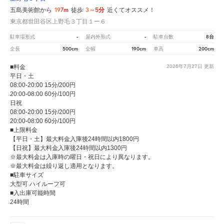
197m
3～5分
五島美術館から
徒歩
近くてオススメ！
東京都世田谷区上野毛３丁目１ー６
-
-
8台
駐車場形式
屋内外形式
駐車台数
500cm
190cm
200cm
全長
全幅
車高
■料金
2026年7月27日
更新
平日・土
08:00-20:00 15分/200円
20:00-08:00 60分/100円
日祝
08:00-20:00 15分/200円
20:00-08:00 60分/100円
■上限料金
【平日・土】最大料金入庫後24時間以内1800円
【日祝】最大料金入庫後24時間以内1300円
※最大料金は入庫時の曜日・祝日により異なります。
※最大料金は繰り返し適用となります。
■駐車サイズ
大型可 ハイルーフ可
■入出庫可能時間
24時間