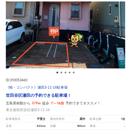
ID:310052460
《軽・コンパクト》瀬田3-11-16駐車場
世田谷区瀬田の予約できる駐車場！
879m
11～16分
五島美術館から
徒歩
予約できてオススメ！
東京都世田谷区瀬田3-11-16
平置き
屋外
1台
駐車場形式
屋内外形式
駐車台数
433cm
180cm
-
全長
全幅
車高