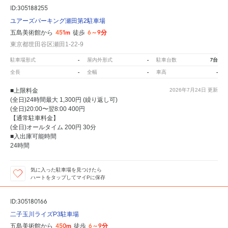
ID:305188255
ユアーズパーキング瀬田第2駐車場
451m
6～9分
五島美術館から
徒歩
東京都世田谷区瀬田1-22-9
-
-
7台
駐車場形式
屋内外形式
駐車台数
-
-
-
全長
全幅
車高
■上限料金
2026年7月24日
更新
(全日)24時間最大 1,300円 (繰り返し可)
(全日)20:00〜翌8:00 400円
【通常駐車料金】
(全日)オールタイム 200円 30分
■入出庫可能時間
24時間
気に入った駐車場を見つけたら
ハートをタップしてマイPに保存
ID:305180166
二子玉川ライズP3駐車場
450m
6～9分
五島美術館から
徒歩