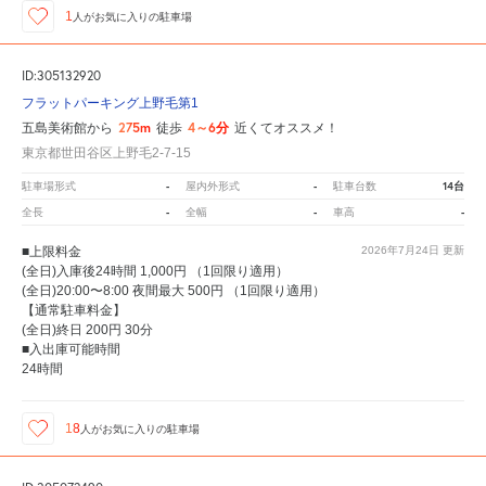
1
人が
お気に入りの駐車場
ID:305132920
フラットパーキング上野毛第1
275m
4～6分
五島美術館から
徒歩
近くてオススメ！
東京都世田谷区上野毛2-7-15
-
-
14台
駐車場形式
屋内外形式
駐車台数
-
-
-
全長
全幅
車高
■上限料金
2026年7月24日
更新
(全日)入庫後24時間 1,000円 （1回限り適用）
(全日)20:00〜8:00 夜間最大 500円 （1回限り適用）
【通常駐車料金】
(全日)終日 200円 30分
■入出庫可能時間
24時間
18
人が
お気に入りの駐車場