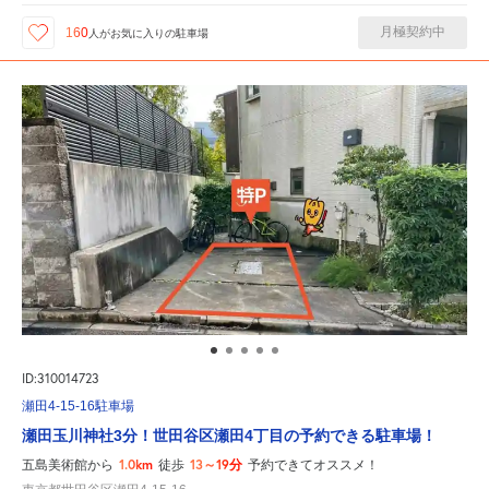
月極契約中
160
人が
お気に入りの駐車場
ID:310014723
瀬田4-15-16駐車場
瀬田玉川神社3分！世田谷区瀬田4丁目の予約できる駐車場！
1.0km
13～19分
五島美術館から
徒歩
予約できてオススメ！