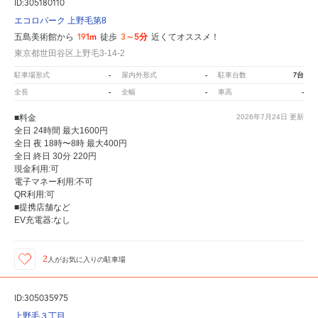
ID:305180110
エコロパーク 上野毛第8
191m
3～5分
五島美術館から
徒歩
近くてオススメ！
東京都世田谷区上野毛3-14-2
-
-
7台
駐車場形式
屋内外形式
駐車台数
-
-
-
全長
全幅
車高
■料金
2026年7月24日
更新
全日 24時間 最大1600円
全日 夜 18時〜8時 最大400円
全日 終日 30分 220円
現金利用:可
電子マネー利用:不可
QR利用:可
■提携店舗など
EV充電器:なし
2
人が
お気に入りの駐車場
ID:305035975
上野毛３丁目