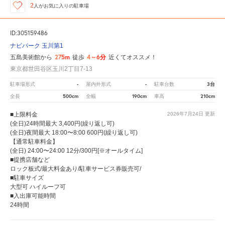
2
人が
お気に入りの駐車場
ID:305159486
ナビパーク 玉川第1
275m
4～6分
五島美術館から
徒歩
近くてオススメ！
東京都世田谷区玉川2丁目7-13
-
-
3台
駐車場形式
屋内外形式
駐車台数
500cm
190cm
210cm
全長
全幅
車高
■上限料金
2026年7月24日
更新
(全日)24時間最大 3,400円(繰り返し可)
(全日)夜間最大 18:00〜8:00 600円(繰り返し可)
【通常駐車料金】
(全日) 24:00〜24:00 12分/300円[※オールタイム]
■提携店舗など
ロック板式/最大料金あり/駐車サービス券販売可/
■駐車サイズ
大型可 ハイルーフ可
■入出庫可能時間
24時間