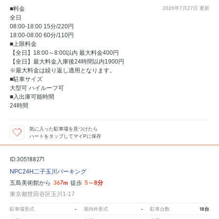
■料金
2026年7月27日
更新
全日
08:00-18:00 15分/220円
18:00-08:00 60分/110円
■上限料金
【全日】18:00～8:00以内 最大料金400円
【全日】最大料金入庫後24時間以内1900円
※最大料金は繰り返し適用となります。
■駐車サイズ
大型可 ハイルーフ可
■入出庫可能時間
24時間
気に入った駐車場を見つけたら
ハートをタップしてマイPに保存
ID:305188271
NPC24H二子玉川パーキング
367m
5～8分
五島美術館から
徒歩
東京都世田谷区玉川1-17
-
-
18台
駐車場形式
屋内外形式
駐車台数