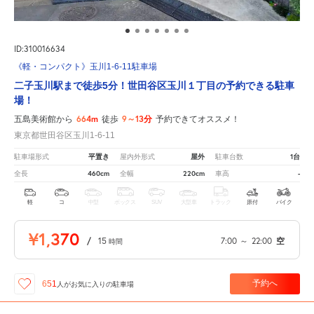
ID:310016634
《軽・コンパクト》玉川1-6-11駐車場
二子玉川駅まで徒歩5分！世田谷区玉川１丁目の予約できる駐車
場！
664m
9～13分
五島美術館から
徒歩
予約できてオススメ！
東京都世田谷区玉川1-6-11
平置き
屋外
1台
駐車場形式
屋内外形式
駐車台数
460cm
220cm
-
全長
全幅
車高
軽
コ
中型
ボックス
SUV
大型車
トラック
原付
バイク
¥1,370
/
15
7:00
～
22:00
空
時間
予約へ
651
人が
お気に入りの駐車場