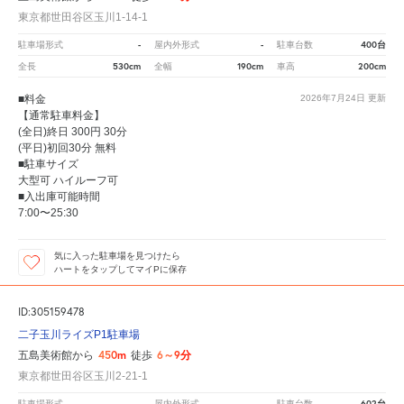
東京都世田谷区玉川1-14-1
-
-
400台
駐車場形式
屋内外形式
駐車台数
530cm
190cm
200cm
全長
全幅
車高
■料金
2026年7月24日
更新
【通常駐車料金】
(全日)終日 300円 30分
(平日)初回30分 無料
■駐車サイズ
大型可 ハイルーフ可
■入出庫可能時間
7:00〜25:30
気に入った駐車場を見つけたら
ハートをタップしてマイPに保存
ID:305159478
二子玉川ライズP1駐車場
450m
6～9分
五島美術館から
徒歩
東京都世田谷区玉川2-21-1
-
-
602台
駐車場形式
屋内外形式
駐車台数