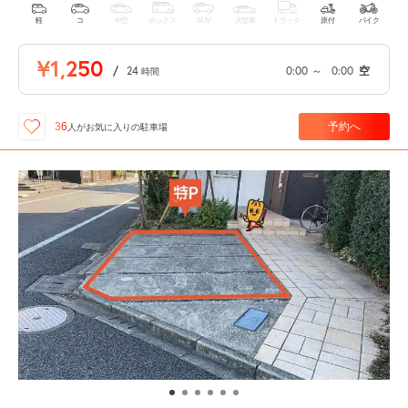
軽
コ
中型
ボックス
SUV
大型車
トラック
原付
バイク
¥1,250
/
24
0:00
～
0:00
空
時間
予約へ
36
人が
お気に入りの駐車場