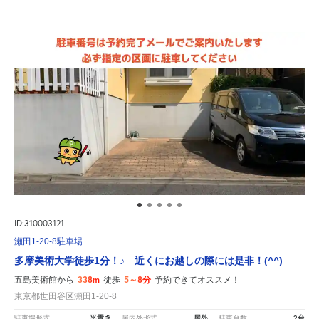
ID:310003121
瀬田1-20-8駐車場
多摩美術大学徒歩1分！♪ 近くにお越しの際には是非！(^^)
338m
5～8分
五島美術館から
徒歩
予約できてオススメ！
東京都世田谷区瀬田1-20-8
平置き
屋外
2台
駐車場形式
屋内外形式
駐車台数