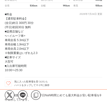
530cm
190cm
155cm
全長
全幅
車高
■料金
2026年7月24日
更新
【通常駐車料金】
(全日)終日 300円 30分
(平日)初回30分 無料
■提携店舗など
<ハイルーフ車>
車両全長 5.3m以下
車両全幅 1,9m以下
車両全高 2,0m以下
※制限重量はいずれも2.3
■駐車サイズ
大型可
■入出庫可能時間
10:00〜25:30
気に入った駐車場を見つけたら
ハートをタップしてマイPに保存
五島美術館周辺の、土日・平日NaN時間とめても最大料金が安い駐車場を9
件表示しています。