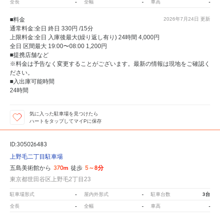
-
-
-
全長
全幅
車高
■料金
2026年7月24日
更新
通常料金:全日 終日 330円 /15分
上限料金:全日 入庫後最大(繰り返し有り) 24時間 4,000円
全日 区間最大 19:00〜08:00 1,200円
■提携店舗など
※料金は予告なく変更することがございます。最新の情報は現地をご確認く
ださい。
■入出庫可能時間
24時間
気に入った駐車場を見つけたら
ハートをタップしてマイPに保存
ID:305026483
上野毛二丁目駐車場
370m
5～8分
五島美術館から
徒歩
東京都世田谷区上野毛2丁目23
-
-
3台
駐車場形式
屋内外形式
駐車台数
-
-
-
全長
全幅
車高