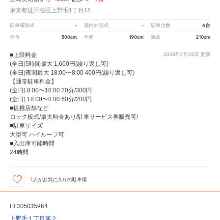
東京都世田谷区上野毛1丁目15
-
-
6台
駐車場形式
屋内外形式
駐車台数
500cm
190cm
210cm
全長
全幅
車高
■上限料金
2026年7月24日
更新
(全日)5時間最大 1,600円(繰り返し可)
(全日)夜間最大 18:00〜8:00 400円(繰り返し可)
【通常駐車料金】
(全日) 8:00〜18:00 20分/300円
(全日) 18:00〜8:00 60分/200円
■提携店舗など
ロック板式/最大料金あり/駐車サービス券販売可/
■駐車サイズ
大型可 ハイルーフ可
■入出庫可能時間
24時間
1
人が
お気に入りの駐車場
ID:305035984
上野毛１丁目第２