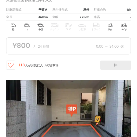
東京都世田谷区瀬田4-15-16
平置き
屋外
1台
駐車場形式
屋内外形式
駐車台数
460cm
220cm
-
全長
全幅
車高
軽
コ
中型
ボックス
SUV
大型車
トラック
原付
バイク
¥800
/
24
0:00
～
24:00
休
時間
休
118
人が
お気に入りの駐車場