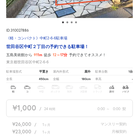
ID:310027886
《軽・コンパクト》中町2-6-6駐車場
世田谷区中町２丁目の予約できる駐車場！
911m
12～17分
五島美術館から
徒歩
予約できてオススメ！
東京都世田谷区中町2-6-6
平置き
屋外
1台
駐車場形式
屋内外形式
駐車台数
450cm
180cm
-
全長
全幅
車高
軽
コ
中型
ボックス
SUV
大型車
トラック
原付
バイク
¥1,000
/
24
0:00
～
0:00
契
時間
¥26,000
マンスリー契約
/
1
ヶ月
¥23,000
月極契約
/
1
ヶ月