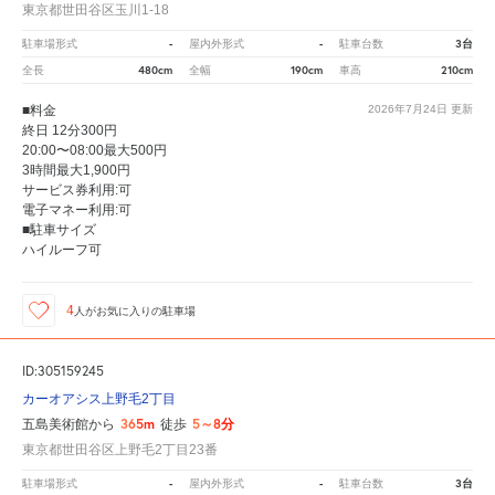
東京都世田谷区玉川1-18
-
-
3台
駐車場形式
屋内外形式
駐車台数
480cm
190cm
210cm
全長
全幅
車高
■料金
2026年7月24日
更新
終日 12分300円
20:00〜08:00最大500円
3時間最大1,900円
サービス券利用:可
電子マネー利用:可
■駐車サイズ
ハイルーフ可
4
人が
お気に入りの駐車場
ID:305159245
カーオアシス上野毛2丁目
365m
5～8分
五島美術館から
徒歩
東京都世田谷区上野毛2丁目23番
-
-
3台
駐車場形式
屋内外形式
駐車台数