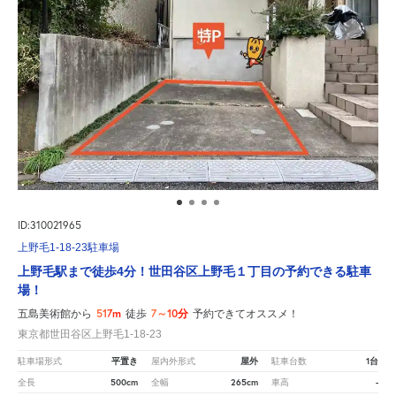
ID:310021965
上野毛1-18-23駐車場
上野毛駅まで徒歩4分！世田谷区上野毛１丁目の予約できる駐車
場！
517m
7～10分
五島美術館から
徒歩
予約できてオススメ！
東京都世田谷区上野毛1-18-23
平置き
屋外
1台
駐車場形式
屋内外形式
駐車台数
500cm
265cm
-
全長
全幅
車高