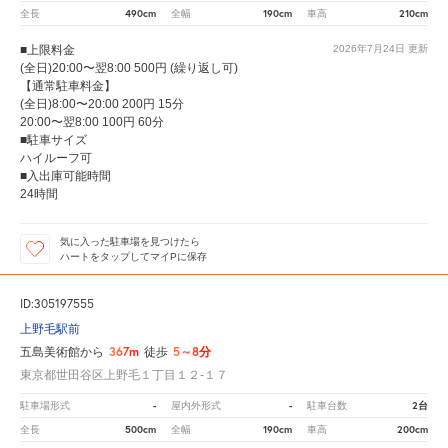
490cm
190cm
210cm
全長
全幅
車高
■上限料金
2026年7月24日
更新
(全日)20:00〜翌8:00 500円 (繰り返し可)
【通常駐車料金】
(全日)8:00〜20:00 200円 15分
20:00〜翌8:00 100円 60分
■駐車サイズ
ハイルーフ可
■入出庫可能時間
24時間
気に入った駐車場を見つけたら
ハートをタップしてマイPに保存
ID:305197555
上野毛駅前
367m
5～8分
五島美術館から
徒歩
東京都世田谷区上野毛１丁目１２‐１７
-
-
2台
駐車場形式
屋内外形式
駐車台数
500cm
190cm
200cm
全長
全幅
車高