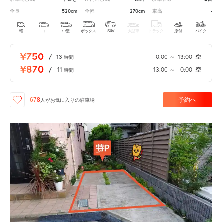
520cm
270cm
-
全長
全幅
車高
軽
コ
中型
ボックス
SUV
大型車
トラック
原付
バイク
¥750
/
13
0:00
～
13:00
空
時間
¥870
/
11
13:00
～
0:00
空
時間
予約へ
678
人が
お気に入りの駐車場