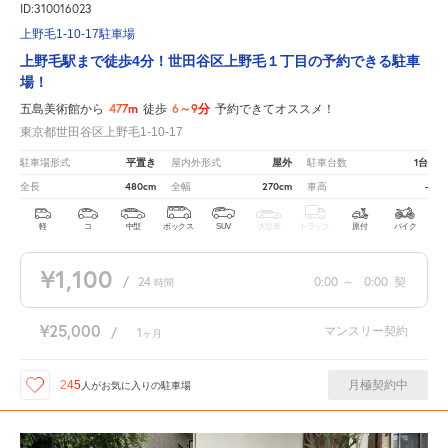
ID:310016023
上野毛1-10-17駐車場
上野毛駅まで徒歩4分！世田谷区上野毛１丁目の予約できる駐車
場！
477m
6～9分
五島美術館から
徒歩
予約できてオススメ！
東京都世田谷区上野毛1-10-17
平置き
屋外
1台
駐車場形式
屋内外形式
駐車台数
480cm
270cm
-
全長
全幅
車高
軽
コ
中型
ボックス
SUV
大型車
トラック
原付
バイク
¥1,100
/
24
0:00
～
0:00
契
時間
¥25,000
マンスリー契約
/
1
ヶ月
月極契約中
245
人が
お気に入りの駐車場