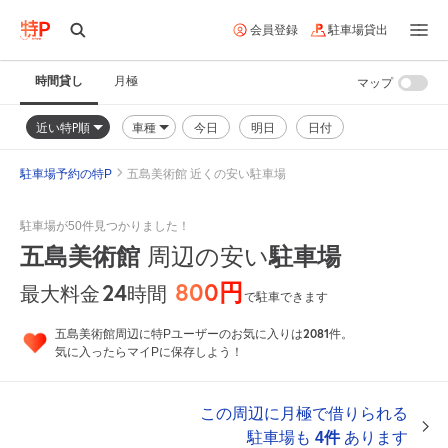
会員登録
駐車場貸出
時間貸し
月極
マップ
近い特P順
車種
今日
明日
日付
駐車場予約の特P
五島美術館 近くの安い駐車場
駐車場が50件見つかりました！
五島美術館
周辺の安い
駐車場
800円
24
時間
最大料金
で駐車できます
2081
五島美術館周辺に特Pユーザーのお気に入りは
件。
気に入ったらマイPに保存しよう！
この周辺に月極で借りられる
駐車場も
4件
あります