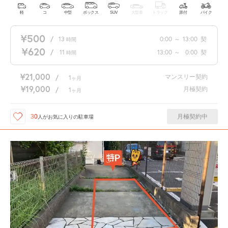
軽
コ
中型
ボックス
SUV
大型車
トラック
原付
バイク
¥500
/
13
0:00
～
13:00
契
時間
¥620
/
11
13:00
～
0:00
契
時間
¥21,000
マンスリー契約
/
1
ヶ月
¥19,000
月極契約
/
1
ヶ月
月極契約中
30
人が
お気に入りの駐車場