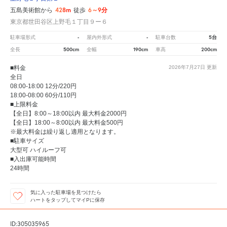
428m
6～9分
五島美術館から
徒歩
東京都世田谷区上野毛１丁目９ー６
-
-
5台
駐車場形式
屋内外形式
駐車台数
500cm
190cm
200cm
全長
全幅
車高
■料金
2026年7月27日
更新
全日
08:00-18:00 12分/220円
18:00-08:00 60分/110円
■上限料金
【全日】8:00～18:00以内 最大料金2000円
【全日】18:00～8:00以内 最大料金500円
※最大料金は繰り返し適用となります。
■駐車サイズ
大型可 ハイルーフ可
■入出庫可能時間
24時間
気に入った駐車場を見つけたら
ハートをタップしてマイPに保存
ID:305035965