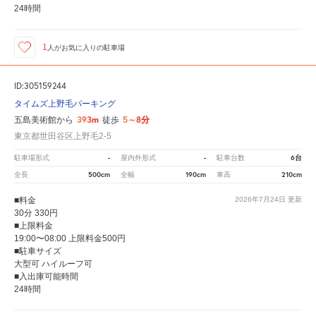
24時間
1
人が
お気に入りの駐車場
ID:305159244
タイムズ上野毛パーキング
393m
5～8分
五島美術館から
徒歩
東京都世田谷区上野毛2-5
-
-
6台
駐車場形式
屋内外形式
駐車台数
500cm
190cm
210cm
全長
全幅
車高
■料金
2026年7月24日
更新
30分 330円
■上限料金
19:00〜08:00 上限料金500円
■駐車サイズ
大型可 ハイルーフ可
■入出庫可能時間
24時間