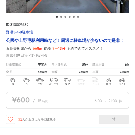
ID:310009639
野毛3-4-8駐車場
公園や上野毛駅利用時など！周辺に駐車場が少ないので是非！
668m
9～13分
五島美術館から
徒歩
予約できてオススメ！
東京都世田谷区野毛3-4-8
平置き
屋外
1台
駐車場形式
屋内外形式
駐車台数
550cm
250cm
230cm
全長
全幅
車高
軽
コ
中型
ボックス
SUV
大型車
トラック
原付
バイク
¥600
/
15
6:00
～
21:00
休
時間
休
32
人が
お気に入りの駐車場