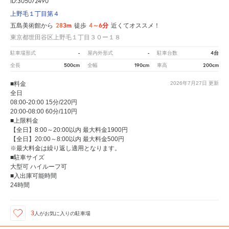
ID:305072490
上野毛１丁目第４
283m
4～6分
五島美術館から
徒歩
近くてオススメ！
東京都世田谷区上野毛１丁目３０ー１８
-
-
4台
駐車場形式
屋内外形式
駐車台数
500cm
190cm
200cm
全長
全幅
車高
■料金
2026年7月27日
更新
全日
08:00-20:00 15分/220円
20:00-08:00 60分/110円
■上限料金
【全日】8:00～20:00以内 最大料金1900円
【全日】20:00～8:00以内 最大料金500円
※最大料金は繰り返し適用となります。
■駐車サイズ
大型可 ハイルーフ可
■入出庫可能時間
24時間
3
人が
お気に入りの駐車場