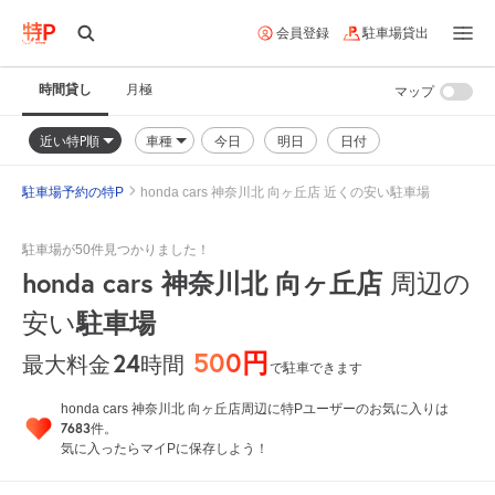
会員登録
駐車場貸出
時間貸し
月極
マップ
近い特P順
車種
今日
明日
日付
駐車場予約の特P
honda cars 神奈川北 向ヶ丘店 近くの安い駐車場
駐車場が50件見つかりました！
honda cars 神奈川北 向ヶ丘店
周辺の
安い
駐車場
500円
24
時間
最大料金
で駐車できます
honda cars 神奈川北 向ヶ丘店周辺に特Pユーザーのお気に入りは
7683
件。
気に入ったらマイPに保存しよう！