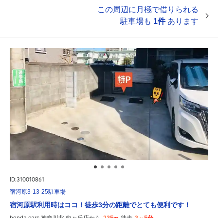
この周辺に月極で借りられる
駐車場も
1件
あります
ID:310010861
宿河原3-13-25駐車場
宿河原駅利用時はココ！徒歩3分の距離でとても便利です！
235m
3～5分
honda cars 神奈川北 向ヶ丘店から
徒歩