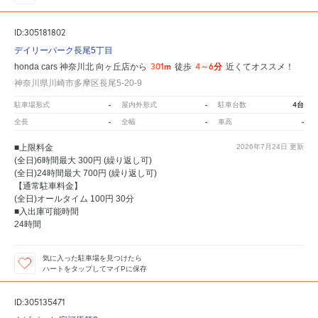
ID:305181802
デイリーパーク長尾5丁目
301m
4～6分
honda cars 神奈川北 向ヶ丘店から
徒歩
近くてオススメ！
神奈川県川崎市多摩区長尾5-20-9
-
-
4台
駐車場形式
屋内外形式
駐車台数
-
-
-
全長
全幅
車高
■上限料金
2026年7月24日
更新
(全日)6時間最大 300円 (繰り返し可)
(全日)24時間最大 700円 (繰り返し可)
【通常駐車料金】
(全日)オールタイム 100円 30分
■入出庫可能時間
24時間
気に入った駐車場を見つけたら
ハートをタップしてマイPに保存
ID:305135471