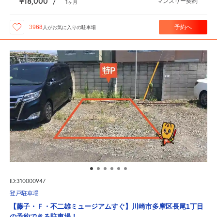
¥18,000
マンスリー契約
/
1
ヶ月
予約へ
3968
人が
お気に入りの駐車場
ID:310000947
登戸駐車場
【藤子・Ｆ・不二雄ミュージアムすぐ】川崎市多摩区長尾1丁目
の予約できる駐車場！