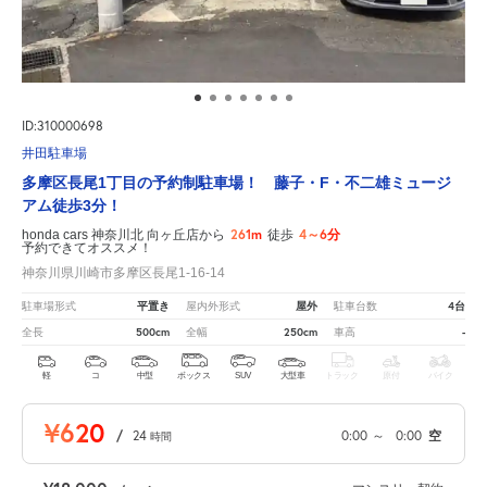
ID:310000698
井田駐車場
多摩区長尾1丁目の予約制駐車場！ 藤子・F・不二雄ミュージ
アム徒歩3分！
261m
4～6分
honda cars 神奈川北 向ヶ丘店から
徒歩
予約できてオススメ！
神奈川県川崎市多摩区長尾1-16-14
平置き
屋外
4台
駐車場形式
屋内外形式
駐車台数
500cm
250cm
-
全長
全幅
車高
軽
コ
中型
ボックス
SUV
大型車
トラック
原付
バイク
¥620
/
24
0:00
～
0:00
空
時間