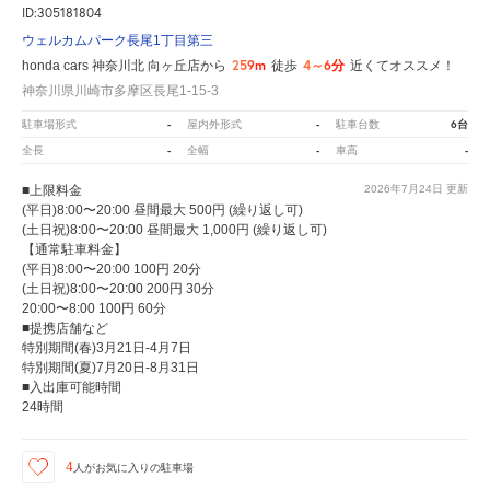
ID:305181804
ウェルカムパーク長尾1丁目第三
259m
4～6分
honda cars 神奈川北 向ヶ丘店から
徒歩
近くてオススメ！
神奈川県川崎市多摩区長尾1-15-3
-
-
6台
駐車場形式
屋内外形式
駐車台数
-
-
-
全長
全幅
車高
■上限料金
2026年7月24日
更新
(平日)8:00〜20:00 昼間最大 500円 (繰り返し可)
(土日祝)8:00〜20:00 昼間最大 1,000円 (繰り返し可)
【通常駐車料金】
(平日)8:00〜20:00 100円 20分
(土日祝)8:00〜20:00 200円 30分
20:00〜8:00 100円 60分
■提携店舗など
特別期間(春)3月21日-4月7日
特別期間(夏)7月20日-8月31日
■入出庫可能時間
24時間
4
人が
お気に入りの駐車場