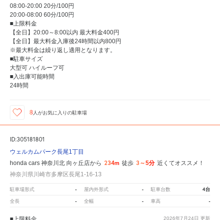
08:00-20:00 20分/100円
20:00-08:00 60分/100円
■上限料金
【全日】20:00～8:00以内 最大料金400円
【全日】最大料金入庫後24時間以内800円
※最大料金は繰り返し適用となります。
■駐車サイズ
大型可 ハイルーフ可
■入出庫可能時間
24時間
8
人が
お気に入りの駐車場
ID:305181801
ウェルカムパーク長尾1丁目
234m
3～5分
honda cars 神奈川北 向ヶ丘店から
徒歩
近くてオススメ！
神奈川県川崎市多摩区長尾1-16-13
-
-
4台
駐車場形式
屋内外形式
駐車台数
-
-
-
全長
全幅
車高
■上限料金
2026年7月24日
更新