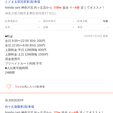
とどまる宿河原第1駐車場
308m
4～6分
honda cars 神奈川北 向ヶ丘店から
徒歩
近くてオススメ！
神奈川県川崎市多摩区宿河原3丁目11
-
-
12台
駐車場形式
屋内外形式
駐車台数
-
-
-
全長
全幅
車高
■料金
2026年7月24日
更新
全日 8:00〜22:00 30分 200円
全日 22:00〜8:00 60分 100円
上限料金 平日 12時間毎 900円
上限料金 土日 12時間毎 1500円
現金使用可
プリペイドカード利用:不可
■入出庫可能時間
24時間
5
人が
お気に入りの駐車場
ID:305202019
向ケ丘遊園第1駐車場
311m
4～6分
honda cars 神奈川北 向ヶ丘店から
徒歩
近くてオススメ！