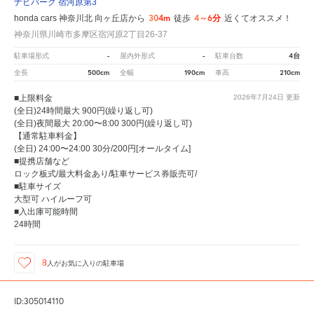
ナビパーク 宿河原第3
304m
4～6分
honda cars 神奈川北 向ヶ丘店から
徒歩
近くてオススメ！
神奈川県川崎市多摩区宿河原2丁目26-37
-
-
4台
駐車場形式
屋内外形式
駐車台数
500cm
190cm
210cm
全長
全幅
車高
■上限料金
2026年7月24日
更新
(全日)24時間最大 900円(繰り返し可)
(全日)夜間最大 20:00〜8:00 300円(繰り返し可)
【通常駐車料金】
(全日) 24:00〜24:00 30分/200円[オールタイム]
■提携店舗など
ロック板式/最大料金あり/駐車サービス券販売可/
■駐車サイズ
大型可 ハイルーフ可
■入出庫可能時間
24時間
8
人が
お気に入りの駐車場
ID:305014110