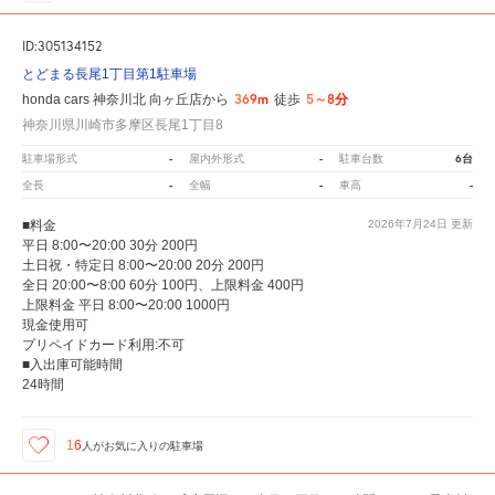
ID:305134152
とどまる長尾1丁目第1駐車場
369m
5～8分
honda cars 神奈川北 向ヶ丘店から
徒歩
神奈川県川崎市多摩区長尾1丁目8
-
-
6台
駐車場形式
屋内外形式
駐車台数
-
-
-
全長
全幅
車高
■料金
2026年7月24日
更新
平日 8:00〜20:00 30分 200円
土日祝・特定日 8:00〜20:00 20分 200円
全日 20:00〜8:00 60分 100円、上限料金 400円
上限料金 平日 8:00〜20:00 1000円
現金使用可
プリペイドカード利用:不可
■入出庫可能時間
24時間
16
人が
お気に入りの駐車場