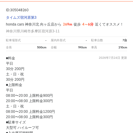
ID:305048260
タイムズ宿河原第3
269m
4～6分
honda cars 神奈川北 向ヶ丘店から
徒歩
近くてオススメ！
神奈川県川崎市多摩区宿河原3-11
-
-
7台
駐車場形式
屋内外形式
駐車台数
500cm
190cm
210cm
全長
全幅
車高
■料金
2026年7月24日
更新
平日
30分 200円
土・日・祝
30分 200円
■上限料金
平日
08:00〜20:00 上限料金900円
20:00〜08:00 上限料金300円
土・日・祝
08:00〜20:00 上限料金1200円
20:00〜08:00 上限料金300円
■駐車サイズ
大型可 ハイルーフ可
■入出庫可能時間