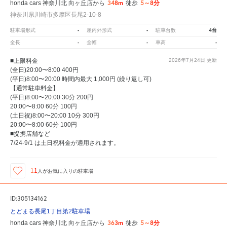
348m
5～8分
honda cars 神奈川北 向ヶ丘店から
徒歩
神奈川県川崎市多摩区長尾2-10-8
-
-
4台
駐車場形式
屋内外形式
駐車台数
-
-
-
全長
全幅
車高
■上限料金
2026年7月24日
更新
(全日)20:00〜8:00 400円
(平日)8:00〜20:00 時間内最大 1,000円 (繰り返し可)
【通常駐車料金】
(平日)8:00〜20:00 30分 200円
20:00〜8:00 60分 100円
(土日祝)8:00〜20:00 10分 300円
20:00〜8:00 60分 100円
■提携店舗など
7/24-9/1 は土日祝料金が適用されます。
11
人が
お気に入りの駐車場
ID:305134162
とどまる長尾1丁目第2駐車場
363m
5～8分
honda cars 神奈川北 向ヶ丘店から
徒歩