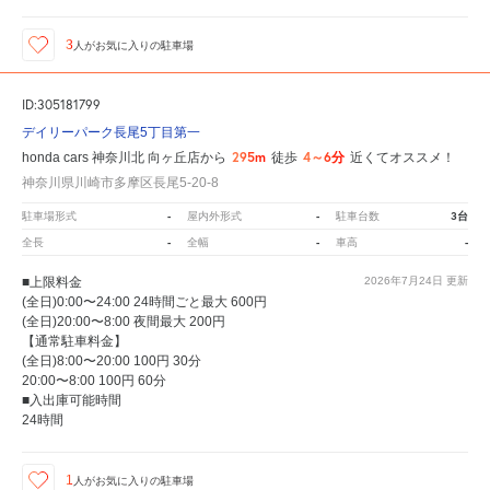
3
人が
お気に入りの駐車場
ID:305181799
デイリーパーク長尾5丁目第一
295m
4～6分
honda cars 神奈川北 向ヶ丘店から
徒歩
近くてオススメ！
神奈川県川崎市多摩区長尾5-20-8
-
-
3台
駐車場形式
屋内外形式
駐車台数
-
-
-
全長
全幅
車高
■上限料金
2026年7月24日
更新
(全日)0:00〜24:00 24時間ごと最大 600円
(全日)20:00〜8:00 夜間最大 200円
【通常駐車料金】
(全日)8:00〜20:00 100円 30分
20:00〜8:00 100円 60分
■入出庫可能時間
24時間
1
人が
お気に入りの駐車場