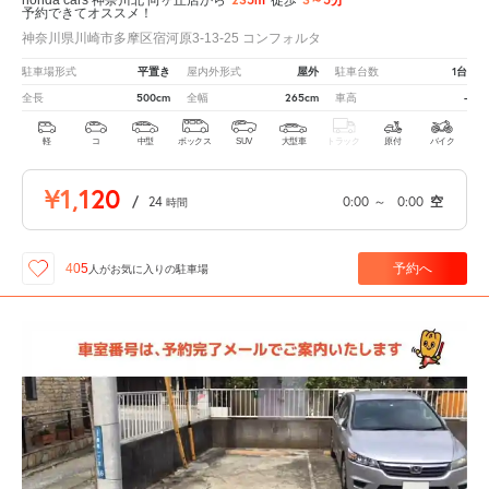
予約できてオススメ！
神奈川県川崎市多摩区宿河原3-13-25 コンフォルタ
平置き
屋外
1台
駐車場形式
屋内外形式
駐車台数
500cm
265cm
-
全長
全幅
車高
軽
コ
中型
ボックス
SUV
大型車
トラック
原付
バイク
¥1,120
/
24
0:00
～
0:00
空
時間
予約へ
405
人が
お気に入りの駐車場