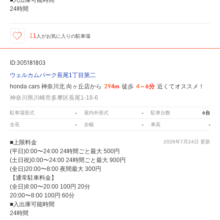
24時間
11
人が
お気に入りの駐車場
ID:305181803
ウェルカムパーク長尾1丁目第二
294m
4～6分
honda cars 神奈川北 向ヶ丘店から
徒歩
近くてオススメ！
神奈川県川崎市多摩区長尾1-18-6
-
-
6台
駐車場形式
屋内外形式
駐車台数
-
-
-
全長
全幅
車高
■上限料金
2026年7月24日
更新
(平日)0:00〜24:00 24時間ごと最大 500円
(土日祝)0:00〜24:00 24時間ごと最大 900円
(全日)20:00〜8:00 夜間最大 300円
【通常駐車料金】
(全日)8:00〜20:00 100円 20分
20:00〜8:00 100円 60分
■入出庫可能時間
24時間