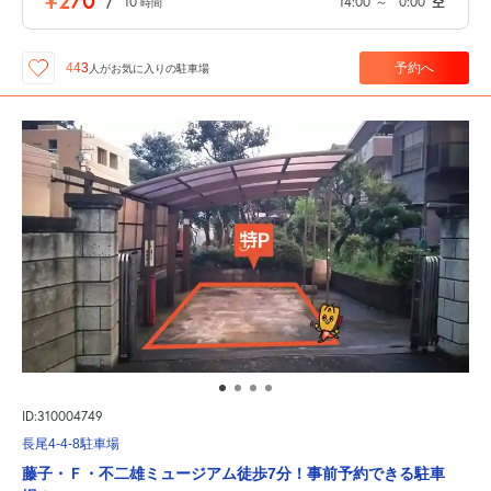
¥270
/
10
14:00
～
0:00
空
時間
予約へ
443
人が
お気に入りの駐車場
ID:310004749
長尾4-4-8駐車場
藤子・Ｆ・不二雄ミュージアム徒歩7分！事前予約できる駐車