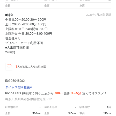
-
-
-
全長
全幅
車高
■料金
2026年7月24日
更新
全日 8:00〜20:00 20分 100円
全日 20:00〜8:00 60分 100円
上限料金 全日 24時間毎 700円
上限料金 全日 20:00〜8:00 400円
現金使用可
プリペイドカード利用:不可
■入出庫可能時間
24時間
3
人が
お気に入りの駐車場
ID:305048262
タイムズ宿河原第4
188m
3～5分
honda cars 神奈川北 向ヶ丘店から
徒歩
近くてオススメ！
神奈川県川崎市多摩区宿河原3-22
-
-
4台
駐車場形式
屋内外形式
駐車台数
500cm
190cm
210cm
全長
全幅
車高