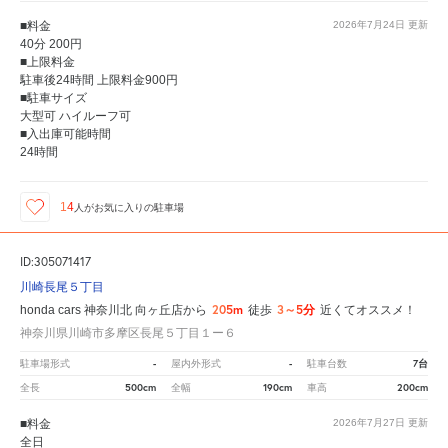
■料金
2026年7月24日
更新
40分 200円
■上限料金
駐車後24時間 上限料金900円
■駐車サイズ
大型可 ハイルーフ可
■入出庫可能時間
24時間
14
人が
お気に入りの駐車場
ID:305071417
川崎長尾５丁目
205m
3～5分
honda cars 神奈川北 向ヶ丘店から
徒歩
近くてオススメ！
神奈川県川崎市多摩区長尾５丁目１ー６
-
-
7台
駐車場形式
屋内外形式
駐車台数
500cm
190cm
200cm
全長
全幅
車高
■料金
2026年7月27日
更新
全日