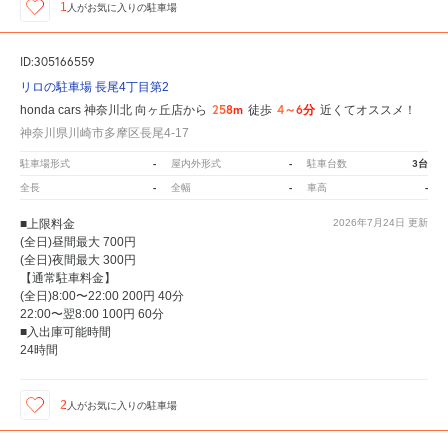
1
人が
お気に入りの駐車場
ID:305166559
リロの駐車場 長尾4丁目第2
258m
4～6分
honda cars 神奈川北 向ヶ丘店から
徒歩
近くてオススメ！
神奈川県川崎市多摩区長尾4-17
-
-
3台
駐車場形式
屋内外形式
駐車台数
-
-
-
全長
全幅
車高
■上限料金
2026年7月24日
更新
(全日)昼間最大 700円
(全日)夜間最大 300円
【通常駐車料金】
(全日)8:00〜22:00 200円 40分
22:00〜翌8:00 100円 60分
■入出庫可能時間
24時間
2
人が
お気に入りの駐車場