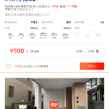
531m
7～10分
honda cars 神奈川北 向ヶ丘店から
徒歩
予約できてオススメ！
神奈川県川崎市多摩区長尾1-2-13
平置き
屋外
3台
駐車場形式
屋内外形式
駐車台数
500cm
250cm
-
全長
全幅
車高
軽
コ
中型
ボックス
SUV
大型車
トラック
原付
バイク
¥500
/
24
0:00
～
0:00
空
時間
予約へ
2642
人が
お気に入りの駐車場