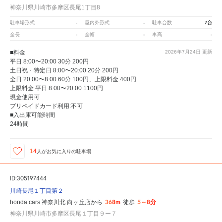
神奈川県川崎市多摩区長尾1丁目8
-
-
7台
駐車場形式
屋内外形式
駐車台数
-
-
-
全長
全幅
車高
■料金
2026年7月24日
更新
平日 8:00〜20:00 30分 200円
土日祝・特定日 8:00〜20:00 20分 200円
全日 20:00〜8:00 60分 100円、上限料金 400円
上限料金 平日 8:00〜20:00 1100円
現金使用可
プリペイドカード利用:不可
■入出庫可能時間
24時間
14
人が
お気に入りの駐車場
ID:305197444
川崎長尾１丁目第２
368m
5～8分
honda cars 神奈川北 向ヶ丘店から
徒歩
神奈川県川崎市多摩区長尾１丁目９ー７