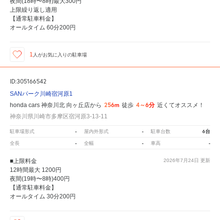
夜間(18時〜8時)最大300円
上限繰り返し適用
【通常駐車料金】
オールタイム 60分200円
1
人が
お気に入りの駐車場
ID:305166542
SANパーク川崎宿河原1
256m
4～6分
honda cars 神奈川北 向ヶ丘店から
徒歩
近くてオススメ！
神奈川県川崎市多摩区宿河原3-13-11
-
-
6台
駐車場形式
屋内外形式
駐車台数
-
-
-
全長
全幅
車高
■上限料金
2026年7月24日
更新
12時間最大 1200円
夜間(19時〜8時)400円
【通常駐車料金】
オールタイム 30分200円