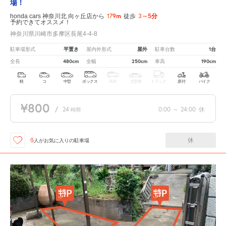
場！
179m
3～5分
honda cars 神奈川北 向ヶ丘店から
徒歩
予約できてオススメ！
神奈川県川崎市多摩区長尾4-4-8
平置き
屋外
1台
駐車場形式
屋内外形式
駐車台数
480cm
250cm
190cm
全長
全幅
車高
軽
コ
中型
ボックス
SUV
大型車
トラック
原付
バイク
¥800
/
24
0:00
～
24:00
休
時間
休
6
人が
お気に入りの駐車場