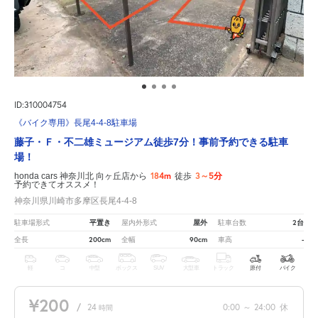
ID:310004754
《バイク専用》長尾4-4-8駐車場
藤子・Ｆ・不二雄ミュージアム徒歩7分！事前予約できる駐車
場！
184m
3～5分
honda cars 神奈川北 向ヶ丘店から
徒歩
予約できてオススメ！
神奈川県川崎市多摩区長尾4-4-8
平置き
屋外
2台
駐車場形式
屋内外形式
駐車台数
200cm
90cm
-
全長
全幅
車高
軽
コ
中型
ボックス
SUV
大型車
トラック
原付
バイク
¥200
/
24
0:00
～
24:00
休
時間