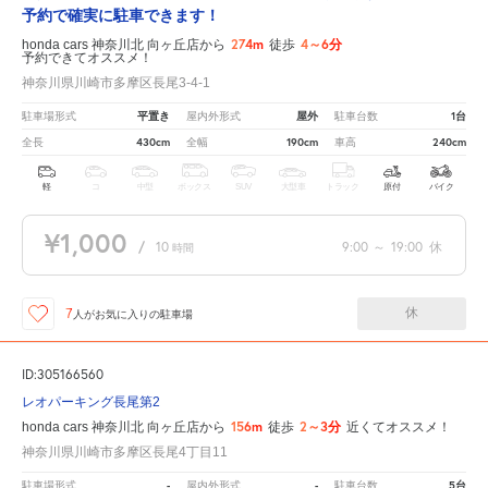
予約で確実に駐車できます！
274m
4～6分
honda cars 神奈川北 向ヶ丘店から
徒歩
予約できてオススメ！
神奈川県川崎市多摩区長尾3-4-1
平置き
屋外
1台
駐車場形式
屋内外形式
駐車台数
430cm
190cm
240cm
全長
全幅
車高
軽
コ
中型
ボックス
SUV
大型車
トラック
原付
バイク
¥1,000
/
10
9:00
～
19:00
休
時間
休
7
人が
お気に入りの駐車場
ID:305166560
レオパーキング長尾第2
156m
2～3分
honda cars 神奈川北 向ヶ丘店から
徒歩
近くてオススメ！
神奈川県川崎市多摩区長尾4丁目11
-
-
5台
駐車場形式
屋内外形式
駐車台数