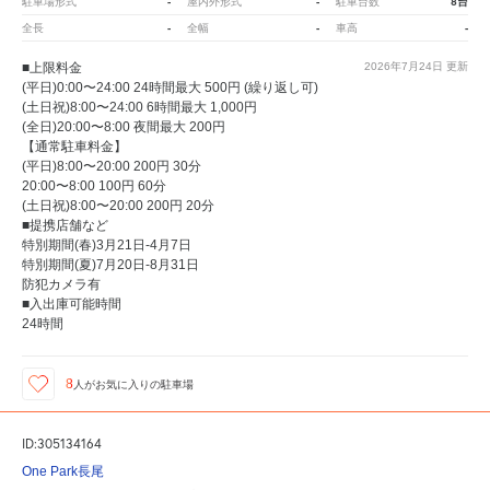
-
-
8台
駐車場形式
屋内外形式
駐車台数
-
-
-
全長
全幅
車高
■上限料金
2026年7月24日
更新
(平日)0:00〜24:00 24時間最大 500円 (繰り返し可)
(土日祝)8:00〜24:00 6時間最大 1,000円
(全日)20:00〜8:00 夜間最大 200円
【通常駐車料金】
(平日)8:00〜20:00 200円 30分
20:00〜8:00 100円 60分
(土日祝)8:00〜20:00 200円 20分
■提携店舗など
特別期間(春)3月21日-4月7日
特別期間(夏)7月20日-8月31日
防犯カメラ有
■入出庫可能時間
24時間
8
人が
お気に入りの駐車場
ID:305134164
One Park長尾