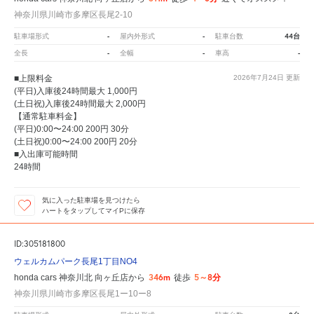
神奈川県川崎市多摩区長尾2-10
-
-
44台
駐車場形式
屋内外形式
駐車台数
-
-
-
全長
全幅
車高
■上限料金
2026年7月24日
更新
(平日)入庫後24時間最大 1,000円
(土日祝)入庫後24時間最大 2,000円
【通常駐車料金】
(平日)0:00〜24:00 200円 30分
(土日祝)0:00〜24:00 200円 20分
■入出庫可能時間
24時間
気に入った駐車場を見つけたら
ハートをタップしてマイPに保存
ID:305181800
ウェルカムパーク長尾1丁目NO4
346m
5～8分
honda cars 神奈川北 向ヶ丘店から
徒歩
神奈川県川崎市多摩区長尾1ー10ー8