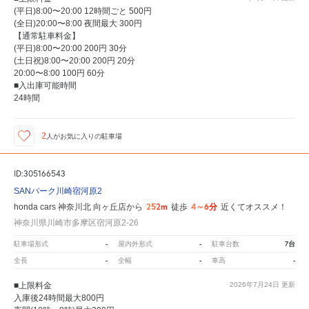
(平日)8:00〜20:00 12時間ごと 500円
(全日)20:00〜8:00 夜間最大 300円
【通常駐車料金】
(平日)8:00〜20:00 200円 30分
(土日祝)8:00〜20:00 200円 20分
20:00〜8:00 100円 60分
■入出庫可能時間
24時間
2
人が
お気に入りの駐車場
ID:305166543
SANパーク川崎宿河原2
252m
4～6分
honda cars 神奈川北 向ヶ丘店から
徒歩
近くてオススメ！
神奈川県川崎市多摩区宿河原2-26
-
-
7台
駐車場形式
屋内外形式
駐車台数
-
-
-
全長
全幅
車高
■上限料金
2026年7月24日
更新
入庫後24時間最大800円