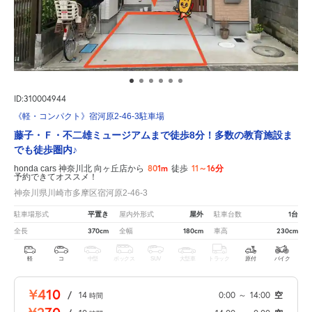
ID:310004944
《軽・コンパクト》宿河原2-46-3駐車場
藤子・Ｆ・不二雄ミュージアムまで徒歩8分！多数の教育施設ま
でも徒歩圏内♪
801m
11～16分
honda cars 神奈川北 向ヶ丘店から
徒歩
予約できてオススメ！
神奈川県川崎市多摩区宿河原2-46-3
平置き
屋外
1台
駐車場形式
屋内外形式
駐車台数
370cm
180cm
230cm
全長
全幅
車高
軽
コ
中型
ボックス
SUV
大型車
トラック
原付
バイク
¥410
/
14
0:00
～
14:00
空
時間