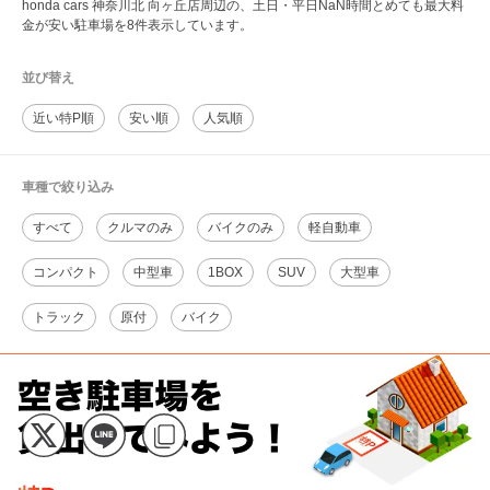
honda cars 神奈川北 向ヶ丘店周辺の、土日・平日NaN時間とめても最大料
金が安い駐車場を8件表示しています。
並び替え
近い特P順
安い順
人気順
車種で絞り込み
すべて
クルマのみ
バイクのみ
軽自動車
コンパクト
中型車
1BOX
SUV
大型車
トラック
原付
バイク