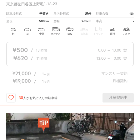
東京都世田谷区上野毛1-18-23
平置き
屋外
1台
駐車場形式
屋内外形式
駐車台数
500cm
265cm
-
全長
全幅
車高
軽
コ
中型
ボックス
SUV
大型車
トラック
原付
バイク
¥500
/
13
0:00
～
13:00
契
時間
¥620
/
11
13:00
～
0:00
契
時間
¥21,000
マンスリー契約
/
1
ヶ月
¥19,000
月極契約
/
1
ヶ月
月極契約中
30
人が
お気に入りの駐車場