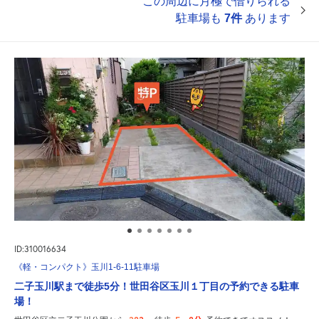
この周辺に月極で借りられる
駐車場も
7件
あります
ID:310016634
《軽・コンパクト》玉川1-6-11駐車場
二子玉川駅まで徒歩5分！世田谷区玉川１丁目の予約できる駐車
場！