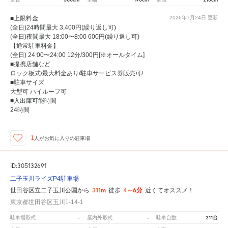
■上限料金
2026年7月24日
更新
(全日)24時間最大 3,400円(繰り返し可)
(全日)夜間最大 18:00〜8:00 600円(繰り返し可)
【通常駐車料金】
(全日) 24:00〜24:00 12分/300円[※オールタイム]
■提携店舗など
ロック板式/最大料金あり/駐車サービス券販売可/
■駐車サイズ
大型可 ハイルーフ可
■入出庫可能時間
24時間
1
人が
お気に入りの駐車場
ID:305132691
二子玉川ライズP4駐車場
311m
4～6分
世田谷区立二子玉川公園から
徒歩
近くてオススメ！
東京都世田谷区玉川1-14-1
-
-
211台
駐車場形式
屋内外形式
駐車台数