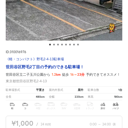
ID:310016976
《軽・コンパクト》野毛2-4-13駐車場
世田谷区野毛2丁目の予約のできる駐車場！
1.2km
16～23分
世田谷区立二子玉川公園から
徒歩
予約できてオススメ！
東京都世田谷区野毛2-4-13
平置き
屋外
1台
駐車場形式
屋内外形式
駐車台数
480cm
220cm
180cm
全長
全幅
車高
軽
コ
中型
ボックス
SUV
大型車
トラック
原付
バイク
¥1,000
/
24
0:00
～
24:00
休
時間