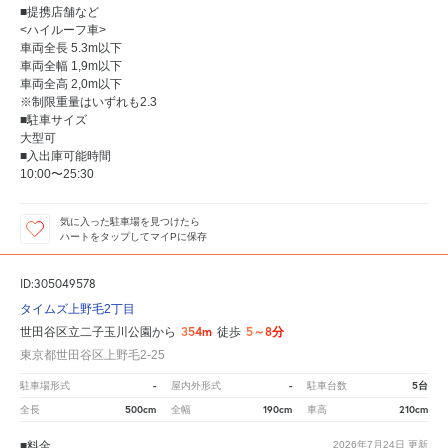
■提携店舗など
<ハイルーフ車>
車両全長 5.3m以下
車両全幅 1,9m以下
車両全高 2,0m以下
※制限重量はいずれも2.3
■駐車サイズ
大型可
■入出庫可能時間
10:00〜25:30
気に入った駐車場を見つけたら
ハートをタップしてマイPに保存
ID:305049578
タイムズ上野毛2丁目
354m
5～8分
世田谷区立二子玉川公園から
徒歩
東京都世田谷区上野毛2-25
-
-
5台
駐車場形式
屋内外形式
駐車台数
500cm
190cm
210cm
全長
全幅
車高
■料金
2026年7月24日
更新