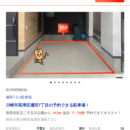
ID:310058026
瀬田7-2-1駐車場
川崎市高津区瀬田7丁目の予約できる駐車場！
863m
11～16分
世田谷区立二子玉川公園から
徒歩
予約できてオススメ！
神奈川県川崎市高津区瀬田7-2-1
平置き
屋外
1台
駐車場形式
屋内外形式
駐車台数