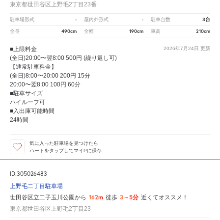
東京都世田谷区上野毛2丁目23番
-
-
3台
駐車場形式
屋内外形式
駐車台数
490cm
190cm
210cm
全長
全幅
車高
■上限料金
2026年7月24日
更新
(全日)20:00〜翌8:00 500円 (繰り返し可)
【通常駐車料金】
(全日)8:00〜20:00 200円 15分
20:00〜翌8:00 100円 60分
■駐車サイズ
ハイルーフ可
■入出庫可能時間
24時間
気に入った駐車場を見つけたら
ハートをタップしてマイPに保存
ID:305026483
上野毛二丁目駐車場
162m
3～5分
世田谷区立二子玉川公園から
徒歩
近くてオススメ！
東京都世田谷区上野毛2丁目23