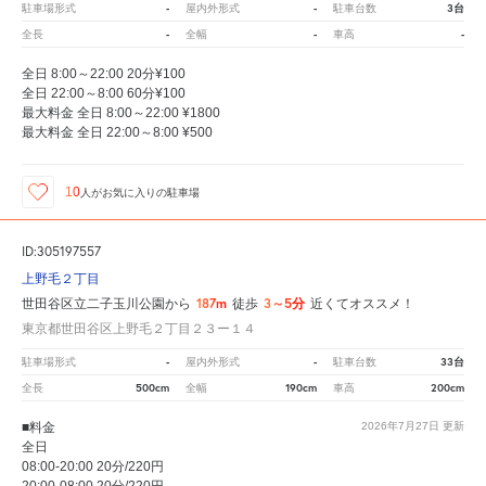
-
-
3台
駐車場形式
屋内外形式
駐車台数
-
-
-
全長
全幅
車高
全日 8:00～22:00 20分¥100
全日 22:00～8:00 60分¥100
最大料金 全日 8:00～22:00 ¥1800
最大料金 全日 22:00～8:00 ¥500
10
人が
お気に入りの駐車場
ID:305197557
上野毛２丁目
187m
3～5分
世田谷区立二子玉川公園から
徒歩
近くてオススメ！
東京都世田谷区上野毛２丁目２３ー１４
-
-
33台
駐車場形式
屋内外形式
駐車台数
500cm
190cm
200cm
全長
全幅
車高
■料金
2026年7月27日
更新
全日
08:00-20:00 20分/220円
20:00-08:00 20分/220円