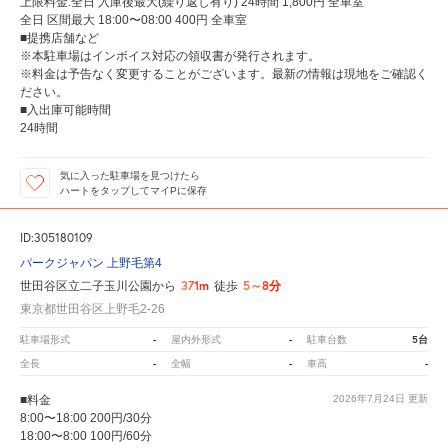
上限料金:全日 入庫後最大(繰り返し有り) 24時間 1,800円 全車室
全日 区間最大 18:00〜08:00 400円 全車室
■提携店舗など
※本駐車場はインボイス対応の領収書が発行されます。
※料金は予告なく変更することがございます。最新の情報は現地をご確認く
ださい。
■入出庫可能時間
24時間
気に入った駐車場を見つけたら
ハートをタップしてマイPに保存
ID:305180109
パークジャパン 上野毛第4
371m
5～8分
世田谷区立二子玉川公園から
徒歩
東京都世田谷区上野毛2-26
-
-
5台
駐車場形式
屋内外形式
駐車台数
-
-
-
全長
全幅
車高
■料金
2026年7月24日
更新
8:00〜18:00 200円/30分
18:00〜8:00 100円/60分