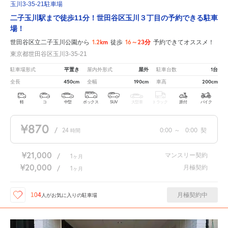
玉川3-35-21駐車場
二子玉川駅まで徒歩11分！世田谷区玉川３丁目の予約できる駐車
場！
1.2km
16～23分
世田谷区立二子玉川公園から
徒歩
予約できてオススメ！
東京都世田谷区玉川3-35-21
平置き
屋外
1台
駐車場形式
屋内外形式
駐車台数
450cm
190cm
200cm
全長
全幅
車高
軽
コ
中型
ボックス
SUV
大型車
トラック
原付
バイク
¥870
/
24
0:00
～
0:00
契
時間
¥21,000
マンスリー契約
/
1
ヶ月
¥20,000
月極契約
/
1
ヶ月
月極契約中
104
人が
お気に入りの駐車場