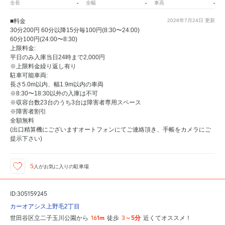
-
-
-
全長
全幅
車高
■料金
2026年7月24日
更新
30分200円 60分以降15分毎100円(8:30〜24:00)
60分100円(24:00〜8:30)
上限料金:
平日のみ入庫当日24時まで2,000円
※上限料金繰り返し有り
駐車可能車両:
長さ5.0m以内、幅1.9m以内の車両
※8:30〜18:30以外の入庫は不可
※収容台数23台のうち3台は障害者専用スペース
※障害者割引
全額無料
(出口精算機にございますオートフォンにてご連絡頂き、手帳をカメラにご
提示下さい)
5
人が
お気に入りの駐車場
ID:305159245
カーオアシス上野毛2丁目
161m
3～5分
世田谷区立二子玉川公園から
徒歩
近くてオススメ！