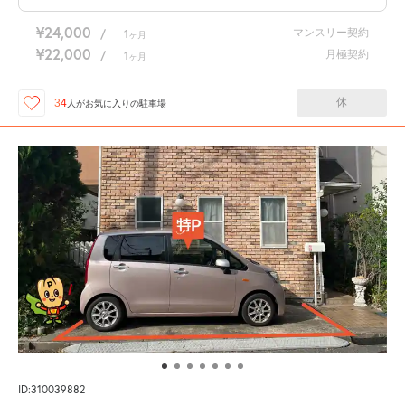
¥24,000
マンスリー契約
/
1
ヶ月
¥22,000
月極契約
/
1
ヶ月
休
34
人が
お気に入りの駐車場
ID:310039882