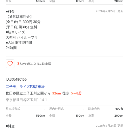
530cm
190cm
200cm
全長
全幅
車高
■料金
2026年7月24日
更新
【通常駐車料金】
(全日)終日 300円 30分
(平日)初回30分 無料
■駐車サイズ
大型可 ハイルーフ可
■入出庫可能時間
24時間
3
人が
お気に入りの駐車場
ID:305180166
二子玉川ライズP3駐車場
326m
5～8分
世田谷区立二子玉川公園から
徒歩
東京都世田谷区玉川1-14-1
-
-
400台
駐車場形式
屋内外形式
駐車台数
530cm
190cm
200cm
全長
全幅
車高
■料金
2026年7月24日
更新