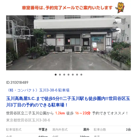
ID:310018489
《軽・コンパクト》玉川3-38-6 駐車場
玉川高島屋S.C.まで徒歩5分!!二子玉川駅も徒歩圏内!!世田谷区玉
川3丁目の予約のできる駐車場！
1.2km
16～23分
世田谷区立二子玉川公園から
徒歩
予約できてオススメ！
東京都世田谷区玉川3-38-6
平置き
屋外
2台
駐車場形式
屋内外形式
駐車台数
440cm
230cm
-
全長
全幅
車高