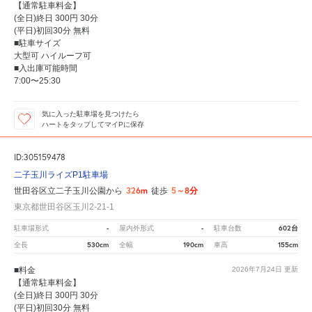
【通常駐車料金】
(全日)終日 300円 30分
(平日)初回30分 無料
■駐車サイズ
大型可 ハイルーフ可
■入出庫可能時間
7:00〜25:30
気に入った駐車場を見つけたら
ハートをタップしてマイPに保存
ID:305159478
二子玉川ライズP1駐車場
326m
5～8分
世田谷区立二子玉川公園から
徒歩
東京都世田谷区玉川2-21-1
-
-
602台
駐車場形式
屋内外形式
駐車台数
530cm
190cm
155cm
全長
全幅
車高
■料金
2026年7月24日
更新
【通常駐車料金】
(全日)終日 300円 30分
(平日)初回30分 無料