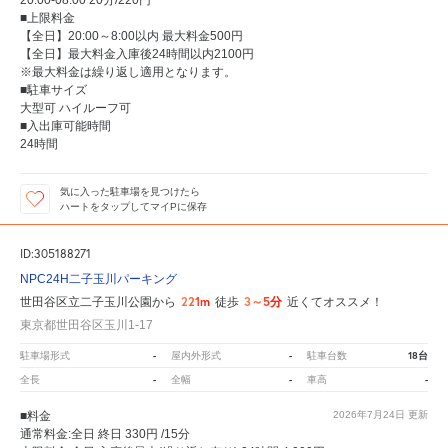
■上限料金
【全日】20:00～8:00以内 最大料金500円
【全日】最大料金入庫後24時間以内2100円
※最大料金は繰り返し適用となります。
■駐車サイズ
大型可 ハイルーフ可
■入出庫可能時間
24時間
気に入った駐車場を見つけたら
ハートをタップしてマイPに保存
ID:305188271
NPC24H二子玉川パーキング
221m
3～5分
世田谷区立二子玉川公園から
徒歩
近くてオススメ！
東京都世田谷区玉川1-17
-
-
18台
駐車場形式
屋内外形式
駐車台数
-
-
-
全長
全幅
車高
■料金
2026年7月24日
更新
通常料金:全日 終日 330円 /15分