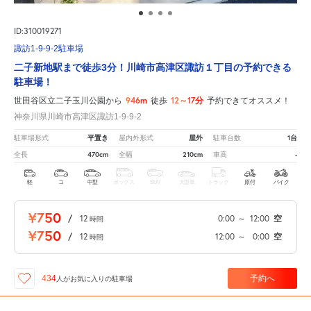
ID:310019271
諏訪1-9-9-2駐車場
二子新地駅まで徒歩3分！川崎市高津区諏訪１丁目の予約できる
駐車場！
946m
12～17分
世田谷区立二子玉川公園から
徒歩
予約できてオススメ！
神奈川県川崎市高津区諏訪1-9-9-2
平置き
屋外
1台
駐車場形式
屋内外形式
駐車台数
470cm
210cm
-
全長
全幅
車高
軽
コ
中型
ボックス
SUV
大型車
トラック
原付
バイク
¥750
/
12
0:00
～
12:00
空
時間
¥750
/
12
12:00
～
0:00
空
時間
予約へ
434
人が
お気に入りの駐車場