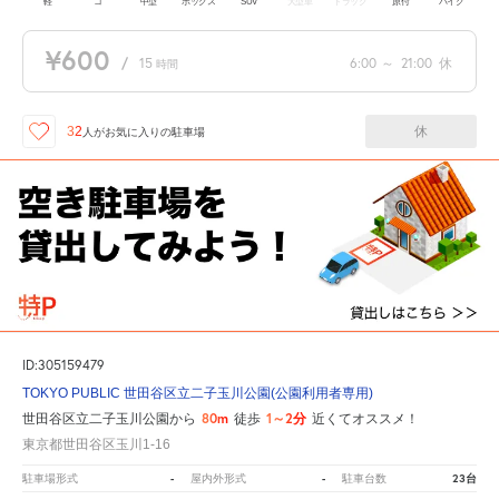
軽
コ
中型
ボックス
SUV
大型車
トラック
原付
バイク
¥600
/
15
6:00
～
21:00
休
時間
休
32
人が
お気に入りの駐車場
ID:305159479
TOKYO PUBLIC 世田谷区立二子玉川公園(公園利用者専用)
80m
1～2分
世田谷区立二子玉川公園から
徒歩
近くてオススメ！
東京都世田谷区玉川1-16
-
-
23台
駐車場形式
屋内外形式
駐車台数