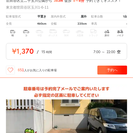
383m
5～8分
世田谷区立二子玉川公園から
徒歩
予約できてオススメ！
東京都世田谷区玉川1-6-11
平置き
屋外
1台
駐車場形式
屋内外形式
駐車台数
460cm
220cm
-
全長
全幅
車高
軽
コ
中型
ボックス
SUV
大型車
トラック
原付
バイク
¥1,370
/
15
7:00
～
22:00
空
時間
予約へ
651
人が
お気に入りの駐車場