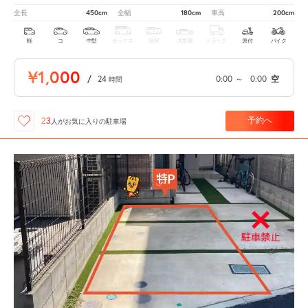
450cm
180cm
200cm
全長
全幅
車高
軽
コ
中型
ボックス
SUV
大型車
トラック
原付
バイク
¥1,000
/
24
0:00
～
0:00
空
時間
予約へ
23
人が
お気に入りの駐車場