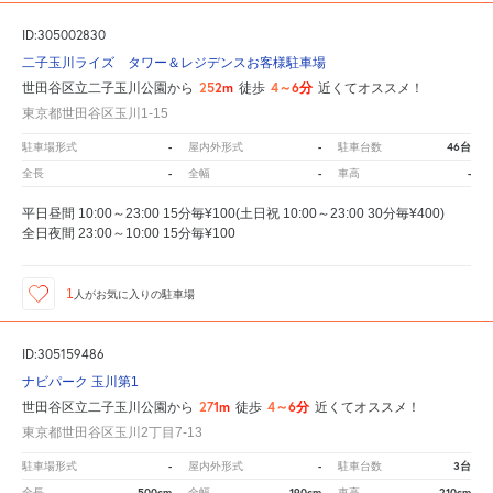
ID:305002830
二子玉川ライズ タワー＆レジデンスお客様駐車場
252m
4～6分
世田谷区立二子玉川公園から
徒歩
近くてオススメ！
東京都世田谷区玉川1-15
-
-
46台
駐車場形式
屋内外形式
駐車台数
-
-
-
全長
全幅
車高
平日昼間 10:00～23:00 15分毎¥100(土日祝 10:00～23:00 30分毎¥400)
全日夜間 23:00～10:00 15分毎¥100
1
人が
お気に入りの駐車場
ID:305159486
ナビパーク 玉川第1
271m
4～6分
世田谷区立二子玉川公園から
徒歩
近くてオススメ！
東京都世田谷区玉川2丁目7-13
-
-
3台
駐車場形式
屋内外形式
駐車台数
500cm
190cm
210cm
全長
全幅
車高