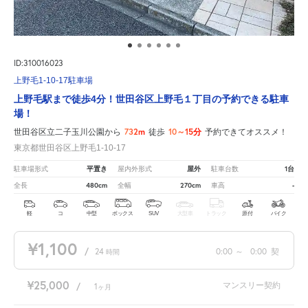
ID:310016023
上野毛1-10-17駐車場
上野毛駅まで徒歩4分！世田谷区上野毛１丁目の予約できる駐車
場！
732m
10～15分
世田谷区立二子玉川公園から
徒歩
予約できてオススメ！
東京都世田谷区上野毛1-10-17
平置き
屋外
1台
駐車場形式
屋内外形式
駐車台数
480cm
270cm
-
全長
全幅
車高
軽
コ
中型
ボックス
SUV
大型車
トラック
原付
バイク
¥1,100
/
24
0:00
～
0:00
契
時間
¥25,000
マンスリー契約
/
1
ヶ月