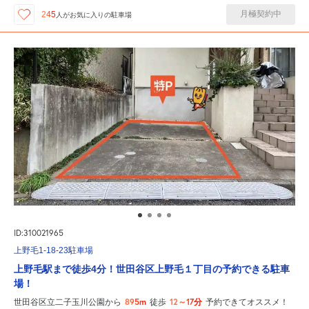
月極契約中
245
人が
お気に入りの駐車場
ID:310021965
上野毛1-18-23駐車場
上野毛駅まで徒歩4分！世田谷区上野毛１丁目の予約できる駐車
場！
895m
12～17分
世田谷区立二子玉川公園から
徒歩
予約できてオススメ！