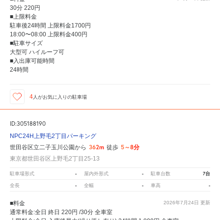
30分 220円
■上限料金
駐車後24時間 上限料金1700円
18:00〜08:00 上限料金400円
■駐車サイズ
大型可 ハイルーフ可
■入出庫可能時間
24時間
4
人が
お気に入りの駐車場
ID:305188190
NPC24H上野毛2丁目パーキング
362m
5～8分
世田谷区立二子玉川公園から
徒歩
東京都世田谷区上野毛2丁目25-13
-
-
7台
駐車場形式
屋内外形式
駐車台数
-
-
-
全長
全幅
車高
■料金
2026年7月24日
更新
通常料金:全日 終日 220円 /30分 全車室