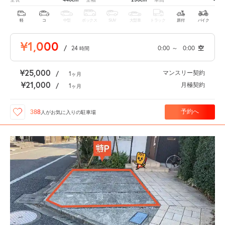
軽
コ
中型
ボックス
SUV
大型車
トラック
原付
バイク
¥1,000
/
24
0:00
～
0:00
空
時間
¥25,000
マンスリー契約
/
1
ヶ月
¥21,000
月極契約
/
1
ヶ月
予約へ
388
人が
お気に入りの駐車場