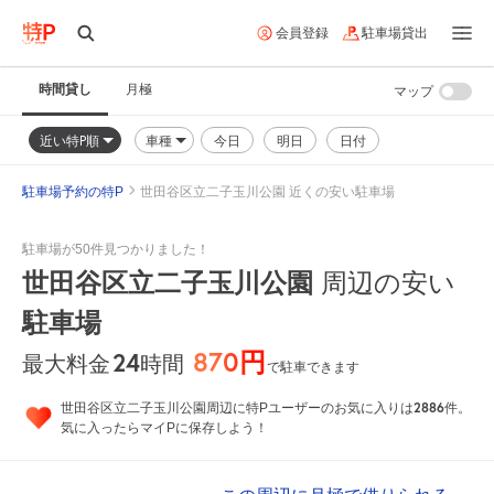
会員登録
駐車場貸出
時間貸し
月極
マップ
近い特P順
車種
今日
明日
日付
駐車場予約の特P
世田谷区立二子玉川公園 近くの安い駐車場
駐車場が50件見つかりました！
世田谷区立二子玉川公園
周辺の安い
駐車場
870円
24
時間
最大料金
で駐車できます
2886
世田谷区立二子玉川公園周辺に特Pユーザーのお気に入りは
件。
気に入ったらマイPに保存しよう！