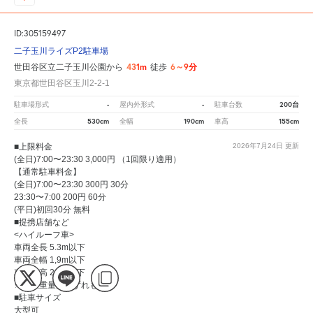
ID:305159497
二子玉川ライズP2駐車場
431m
6～9分
世田谷区立二子玉川公園から
徒歩
東京都世田谷区玉川2-2-1
-
-
200台
駐車場形式
屋内外形式
駐車台数
530cm
190cm
155cm
全長
全幅
車高
■上限料金
2026年7月24日
更新
(全日)7:00〜23:30 3,000円 （1回限り適用）
【通常駐車料金】
(全日)7:00〜23:30 300円 30分
23:30〜7:00 200円 60分
(平日)初回30分 無料
■提携店舗など
<ハイルーフ車>
車両全長 5.3m以下
車両全幅 1,9m以下
車両全高 2,0m以下
※制限重量はいずれも2.3
■駐車サイズ
大型可