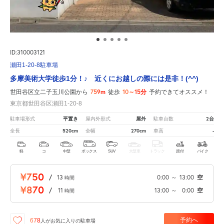
ID:310003121
瀬田1-20-8駐車場
多摩美術大学徒歩1分！♪ 近くにお越しの際には是非！(^^)
759m
10～15分
世田谷区立二子玉川公園から
徒歩
予約できてオススメ！
東京都世田谷区瀬田1-20-8
平置き
屋外
2台
駐車場形式
屋内外形式
駐車台数
520cm
270cm
-
全長
全幅
車高
軽
コ
中型
ボックス
SUV
大型車
トラック
原付
バイク
¥750
/
13
0:00
～
13:00
空
時間
¥870
/
11
13:00
～
0:00
空
時間
予約へ
678
人が
お気に入りの駐車場