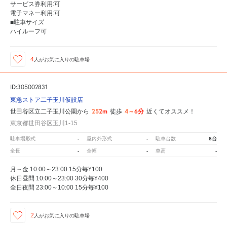
サービス券利用:可
電子マネー利用:可
■駐車サイズ
ハイルーフ可
4
人が
お気に入りの駐車場
ID:305002831
東急ストア二子玉川仮設店
252m
4～6分
世田谷区立二子玉川公園から
徒歩
近くてオススメ！
東京都世田谷区玉川1-15
-
-
8台
駐車場形式
屋内外形式
駐車台数
-
-
-
全長
全幅
車高
月～金 10:00～23:00 15分毎¥100
休日昼間 10:00～23:00 30分毎¥400
全日夜間 23:00～10:00 15分毎¥100
2
人が
お気に入りの駐車場