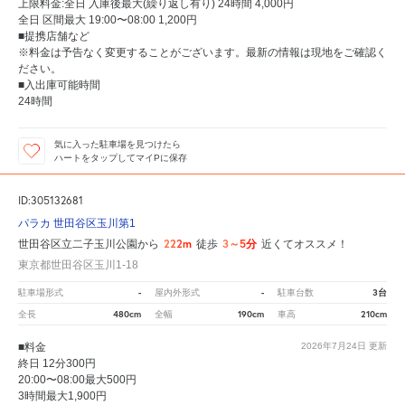
上限料金:全日 入庫後最大(繰り返し有り) 24時間 4,000円
全日 区間最大 19:00〜08:00 1,200円
■提携店舗など
※料金は予告なく変更することがございます。最新の情報は現地をご確認く
ださい。
■入出庫可能時間
24時間
気に入った駐車場を見つけたら
ハートをタップしてマイPに保存
ID:305132681
パラカ 世田谷区玉川第1
222m
3～5分
世田谷区立二子玉川公園から
徒歩
近くてオススメ！
東京都世田谷区玉川1-18
-
-
3台
駐車場形式
屋内外形式
駐車台数
480cm
190cm
210cm
全長
全幅
車高
■料金
2026年7月24日
更新
終日 12分300円
20:00〜08:00最大500円
3時間最大1,900円