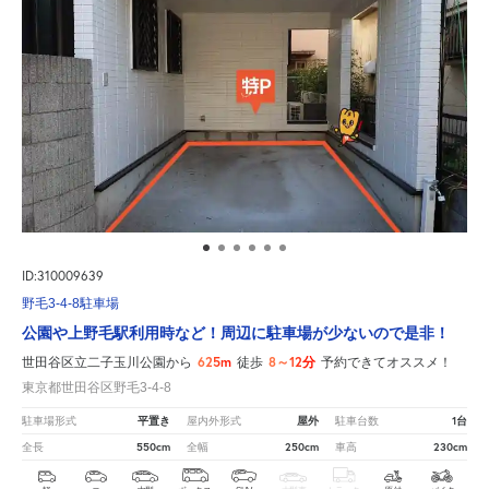
ID:310009639
野毛3-4-8駐車場
公園や上野毛駅利用時など！周辺に駐車場が少ないので是非！
625m
8～12分
世田谷区立二子玉川公園から
徒歩
予約できてオススメ！
東京都世田谷区野毛3-4-8
平置き
屋外
1台
駐車場形式
屋内外形式
駐車台数
550cm
250cm
230cm
全長
全幅
車高