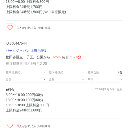
18:00〜8:00 上限料金300円
上限料金24時間1,700円
上限料金24時間1,500円(No.1車室限定)
1
人が
お気に入りの駐車場
ID:305147644
パークジャパン 上野毛第1
395m
5～8分
世田谷区立二子玉川公園から
徒歩
東京都世田谷区上野毛2-25
-
-
4台
駐車場形式
屋内外形式
駐車台数
-
-
-
全長
全幅
車高
■料金
2026年7月24日
更新
8:00〜18:00 200円/30分
18:00〜8:00 100円/60分
18:00〜8:00 上限料金300円
上限料金24時間1,600円
9
人が
お気に入りの駐車場