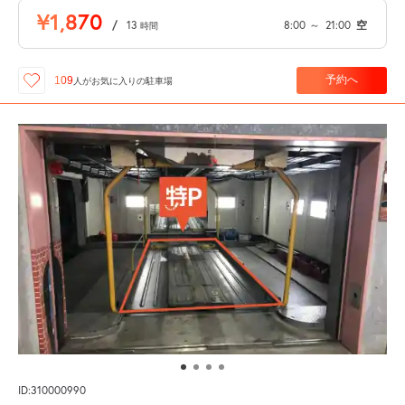
¥1,870
/
13
8:00
～
21:00
空
時間
予約へ
109
人が
お気に入りの駐車場
ID:310000990