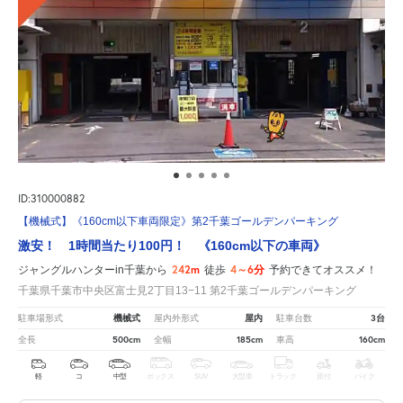
ID:310000882
【機械式】《160cm以下車両限定》第2千葉ゴールデンパーキング
激安！ 1時間当たり100円！ 《160cm以下の車両》
242m
4～6分
ジャングルハンターin千葉から
徒歩
予約できてオススメ！
千葉県千葉市中央区富士見2丁目13−11 第2千葉ゴールデンパーキング
機械式
屋内
3台
駐車場形式
屋内外形式
駐車台数
500cm
185cm
160cm
全長
全幅
車高
軽
コ
中型
ボックス
SUV
大型車
トラック
原付
バイク