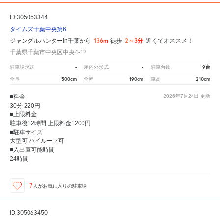
ID:305053344
タイムズ千葉中央第6
136m
2～3分
ジャングルハンターin千葉から
徒歩
近くてオススメ！
千葉県千葉市中央区中央4-12
-
-
9台
駐車場形式
屋内外形式
駐車台数
500cm
190cm
210cm
全長
全幅
車高
■料金
2026年7月24日
更新
30分 220円
■上限料金
駐車後12時間 上限料金1200円
■駐車サイズ
大型可 ハイルーフ可
■入出庫可能時間
24時間
7
人が
お気に入りの駐車場
ID:305063450