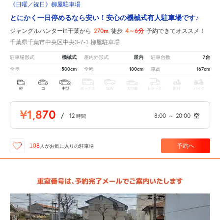
《日曜／祝日》柳屋駐車場
とにかく一日停めるなら安い！安心の機械式有人駐車場です♪
270m
4～6分
ジャングルハンターin千葉から
徒歩
予約できてオススメ！
千葉県千葉市中央区中央3-7-1 柳屋駐車場
機械式
屋内
7台
駐車場形式
屋内外形式
駐車台数
500cm
180cm
167cm
全長
全幅
車高
軽
コ
中型
ボックス
SUV
大型車
トラック
原付
バイク
¥1,870
/
12
8:00
～
20:00
空
時間
予約へ
108
人が
お気に入りの駐車場