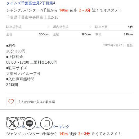
タイムズ千葉富士見2丁目第4
140m
2～3分
ジャングルハンターin千葉から
徒歩
近くてオススメ！
千葉県千葉市中央区富士見2-18
-
-
4台
駐車場形式
屋内外形式
駐車台数
500cm
190cm
210cm
全長
全幅
車高
■料金
2026年7月24日
更新
20分 330円
■上限料金
08:00〜17:00 上限料金1400円
■駐車サイズ
大型可 ハイルーフ可
■入出庫可能時間
24時間
1
人が
お気に入りの駐車場
ID:305027747
千葉センタースクエアビルパーキング
141m
2～3分
ジャングルハンターin千葉から
徒歩
近くてオススメ！