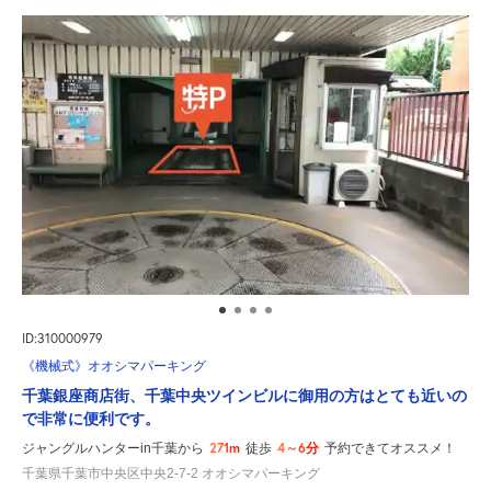
ID:310000979
《機械式》オオシマパーキング
千葉銀座商店街、千葉中央ツインビルに御用の方はとても近いの
で非常に便利です。
271m
4～6分
ジャングルハンターin千葉から
徒歩
予約できてオススメ！
千葉県千葉市中央区中央2-7-2 オオシマパーキング