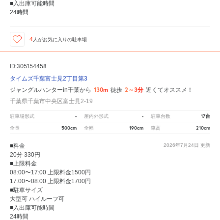
■入出庫可能時間
24時間
4
人が
お気に入りの駐車場
ID:305154458
タイムズ千葉富士見2丁目第3
130m
2～3分
ジャングルハンターin千葉から
徒歩
近くてオススメ！
千葉県千葉市中央区富士見2-19
-
-
17台
駐車場形式
屋内外形式
駐車台数
500cm
190cm
210cm
全長
全幅
車高
■料金
2026年7月24日
更新
20分 330円
■上限料金
08:00〜17:00 上限料金1500円
17:00〜08:00 上限料金1700円
■駐車サイズ
大型可 ハイルーフ可
■入出庫可能時間
24時間