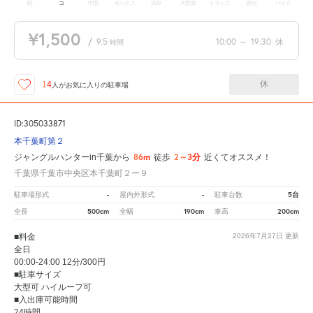
軽
コ
中型
ボックス
SUV
大型車
トラック
原付
バイク
¥1,500
/
9.5
10:00
～
19:30
休
時間
休
14
人が
お気に入りの駐車場
ID:305033871
本千葉町第２
86m
2～3分
ジャングルハンターin千葉から
徒歩
近くてオススメ！
千葉県千葉市中央区本千葉町２ー９
-
-
5台
駐車場形式
屋内外形式
駐車台数
500cm
190cm
200cm
全長
全幅
車高
■料金
2026年7月27日
更新
全日
00:00-24:00 12分/300円
■駐車サイズ
大型可 ハイルーフ可
■入出庫可能時間
24時間