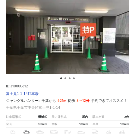
ID:310000612
富士見1-1-14駐車場
621m
8～12分
ジャングルハンターin千葉から
徒歩
予約できてオススメ！
千葉県千葉市中央区富士見1-1-14
機械式
屋内
2台
駐車場形式
屋内外形式
駐車台数
505cm
185cm
155cm
全長
全幅
車高