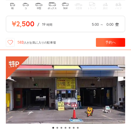
軽
コ
中型
ボックス
SUV
大型車
トラック
原付
バイク
¥2,500
/
19
5:00
～
0:00
空
時間
予約へ
583
人が
お気に入りの駐車場