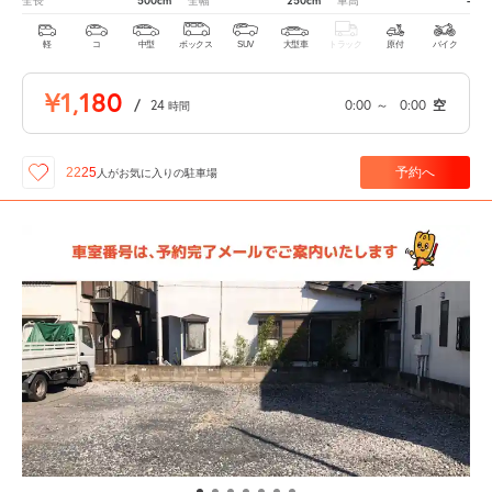
500cm
250cm
-
全長
全幅
車高
軽
コ
中型
ボックス
SUV
大型車
トラック
原付
バイク
¥1,180
/
24
0:00
～
0:00
空
時間
予約へ
2225
人が
お気に入りの駐車場