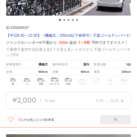
ID:310000907
【平日9:30～22:30】《機械式：200cm以下車両可》千葉ゴールデンパーキング
382m
5～8分
ジャングルハンターin千葉から
徒歩
予約できてオススメ！
千葉県千葉市中央区富士見2-7-5 富士見ハイネスビル 千葉ゴールデンパーキ
ングFH
機械式
屋内
3台
駐車場形式
屋内外形式
駐車台数
500cm
185cm
200cm
全長
全幅
車高
軽
コ
中型
ボックス
SUV
大型車
トラック
原付
バイク
¥2,000
/
13
9:30
～
22:30
休
時間
休
6
人が
お気に入りの駐車場