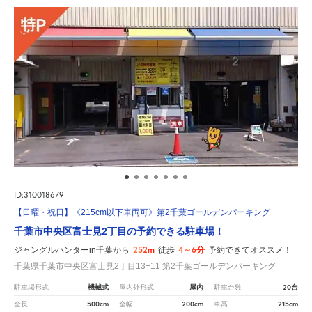
ID:310018679
【日曜・祝日】《215cm以下車両可》第2千葉ゴールデンパーキング
千葉市中央区富士見2丁目の予約できる駐車場！
252m
4～6分
ジャングルハンターin千葉から
徒歩
予約できてオススメ！
千葉県千葉市中央区富士見2丁目13−11 第2千葉ゴールデンパーキング
機械式
屋内
20台
駐車場形式
屋内外形式
駐車台数
500cm
200cm
215cm
全長
全幅
車高