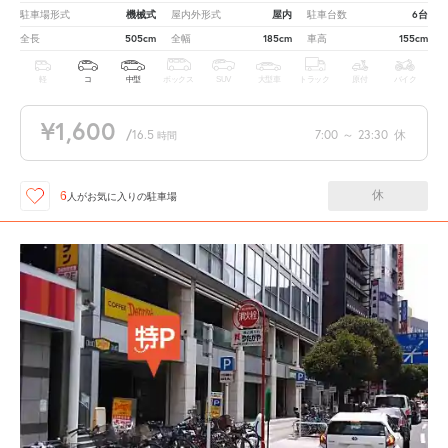
機械式
屋内
6台
駐車場形式
屋内外形式
駐車台数
505cm
185cm
155cm
全長
全幅
車高
軽
コ
中型
ボックス
SUV
大型車
トラック
原付
バイク
¥1,600
/
16.5
7:00
～
23:30
休
時間
休
6
人が
お気に入りの駐車場