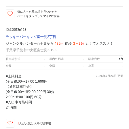
気に入った駐車場を見つけたら
ハートをタップしてマイPに保存
ID:305126163
ラッキーパーキング富士見2丁目
135m
2～3分
ジャングルハンターin千葉から
徒歩
近くてオススメ！
千葉県千葉市中央区富士見2-19-9
-
-
6台
駐車場形式
屋内外形式
駐車台数
-
-
-
全長
全幅
車高
■上限料金
2026年7月24日
更新
(全日)8:00〜17:00 1,600円
【通常駐車料金】
(全日)8:00〜翌2:00 200円 30分
2:00〜8:00 100円 60分
■入出庫可能時間
24時間
1
人が
お気に入りの駐車場