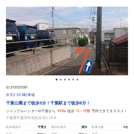
ID:310005081
弁天2-15-9駐車場
千葉公園まで徒歩3分！千葉駅まで徒歩6分！
951m
12～17分
ジャングルハンターin千葉から
徒歩
予約できてオススメ！
千葉県千葉市中央区弁天2-15-9
平置き
屋外
4台
駐車場形式
屋内外形式
駐車台数