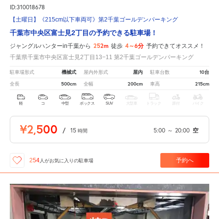
ID:310018678
【土曜日】《215cm以下車両可》第2千葉ゴールデンパーキング
千葉市中央区富士見2丁目の予約できる駐車場！
252m
4～6分
ジャングルハンターin千葉から
徒歩
予約できてオススメ！
千葉県千葉市中央区富士見2丁目13−11 第2千葉ゴールデンパーキング
機械式
屋内
10台
駐車場形式
屋内外形式
駐車台数
500cm
200cm
215cm
全長
全幅
車高
軽
コ
中型
ボックス
SUV
大型車
トラック
原付
バイク
¥2,500
/
15
5:00
～
20:00
空
時間
予約へ
254
人が
お気に入りの駐車場