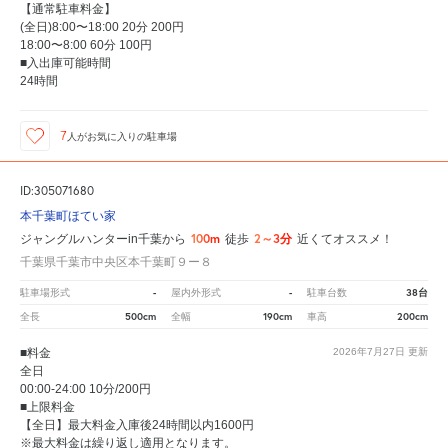
【通常駐車料金】
(全日)8:00〜18:00 20分 200円
18:00〜8:00 60分 100円
■入出庫可能時間
24時間
7
人が
お気に入りの駐車場
ID:305071680
本千葉町ほてい家
100m
2～3分
ジャングルハンターin千葉から
徒歩
近くてオススメ！
千葉県千葉市中央区本千葉町９ー８
-
-
38台
駐車場形式
屋内外形式
駐車台数
500cm
190cm
200cm
全長
全幅
車高
■料金
2026年7月27日
更新
全日
00:00-24:00 10分/200円
■上限料金
【全日】最大料金入庫後24時間以内1600円
※最大料金は繰り返し適用となります。