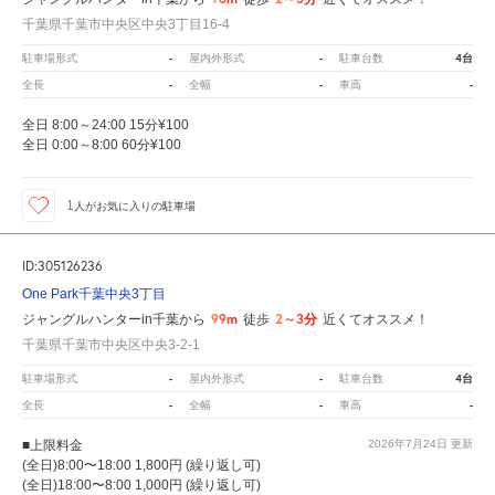
千葉県千葉市中央区中央3丁目16-4
-
-
4台
駐車場形式
屋内外形式
駐車台数
-
-
-
全長
全幅
車高
全日 8:00～24:00 15分¥100
全日 0:00～8:00 60分¥100
1
人が
お気に入りの駐車場
ID:305126236
One Park千葉中央3丁目
99m
2～3分
ジャングルハンターin千葉から
徒歩
近くてオススメ！
千葉県千葉市中央区中央3-2-1
-
-
4台
駐車場形式
屋内外形式
駐車台数
-
-
-
全長
全幅
車高
■上限料金
2026年7月24日
更新
(全日)8:00〜18:00 1,800円 (繰り返し可)
(全日)18:00〜8:00 1,000円 (繰り返し可)