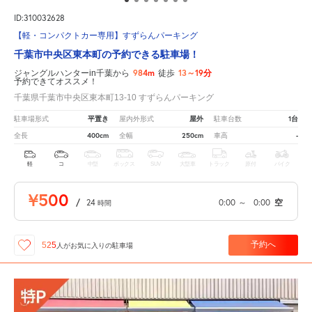
ID:310032628
【軽・コンパクトカー専用】すずらんパーキング
千葉市中央区東本町の予約できる駐車場！
984m
13～19分
ジャングルハンターin千葉から
徒歩
予約できてオススメ！
千葉県千葉市中央区東本町13-10 すずらんパーキング
平置き
屋外
1台
駐車場形式
屋内外形式
駐車台数
400cm
250cm
-
全長
全幅
車高
軽
コ
中型
ボックス
SUV
大型車
トラック
原付
バイク
¥500
/
24
0:00
～
0:00
空
時間
予約へ
525
人が
お気に入りの駐車場