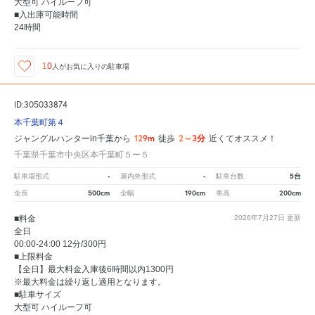
大型可 ハイルーフ可
■入出庫可能時間
24時間
10
人が
お気に入りの駐車場
ID:305033874
本千葉町第４
129m
2～3分
ジャングルハンターin千葉から
徒歩
近くてオススメ！
千葉県千葉市中央区本千葉町５ー５
-
-
5台
駐車場形式
屋内外形式
駐車台数
500cm
190cm
200cm
全長
全幅
車高
■料金
2026年7月27日
更新
全日
00:00-24:00 12分/300円
■上限料金
【全日】最大料金入庫後6時間以内1300円
※最大料金は繰り返し適用となります。
■駐車サイズ
大型可 ハイルーフ可