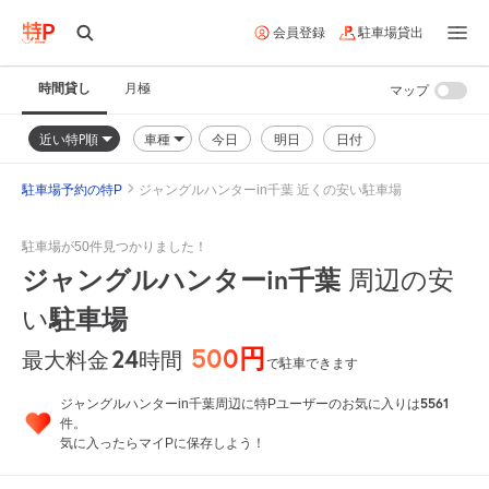
会員登録
駐車場貸出
時間貸し
月極
マップ
近い特P順
車種
今日
明日
日付
駐車場予約の特P
ジャングルハンターin千葉 近くの安い駐車場
駐車場が50件見つかりました！
ジャングルハンターin千葉
周辺の安
駐車場
い
500円
24
時間
最大料金
で駐車できます
5561
ジャングルハンターin千葉周辺に特Pユーザーのお気に入りは
件。
気に入ったらマイPに保存しよう！