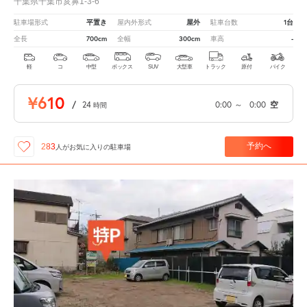
千葉県千葉市亥鼻1-3-6
平置き
屋外
1台
駐車場形式
屋内外形式
駐車台数
700cm
300cm
-
全長
全幅
車高
軽
コ
中型
ボックス
SUV
大型車
トラック
原付
バイク
¥610
/
24
0:00
～
0:00
空
時間
予約へ
283
人が
お気に入りの駐車場