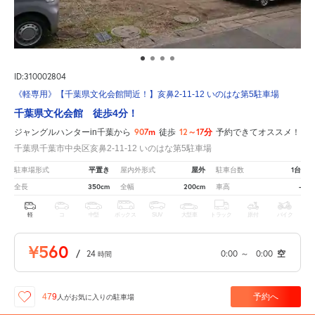
ID:310002804
《軽専用》【千葉県文化会館間近！】亥鼻2-11-12 いのはな第5駐車場
千葉県文化会館 徒歩4分！
907m
12～17分
ジャングルハンターin千葉から
徒歩
予約できてオススメ！
千葉県千葉市中央区亥鼻2-11-12 いのはな第5駐車場
平置き
屋外
1台
駐車場形式
屋内外形式
駐車台数
350cm
200cm
-
全長
全幅
車高
軽
コ
中型
ボックス
SUV
大型車
トラック
原付
バイク
¥560
/
24
0:00
～
0:00
空
時間
予約へ
479
人が
お気に入りの駐車場