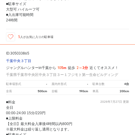
■駐車サイズ
大型可 ハイルーフ可
■入出庫可能時間
24時間
5
人が
お気に入りの駐車場
ID:305033865
千葉中央３丁目
105m
2～3分
ジャングルハンターin千葉から
徒歩
近くてオススメ！
千葉県千葉市中央区中央３丁目３ー１フジモト第一生命ビルディング
-
-
4台
駐車場形式
屋内外形式
駐車台数
500cm
190cm
200cm
全長
全幅
車高
■料金
2026年7月27日
更新
全日
00:00-24:00 15分/220円
■上限料金
【全日】最大料金入庫後4時間以内800円
※最大料金は繰り返し適用となります。
■駐車サイズ