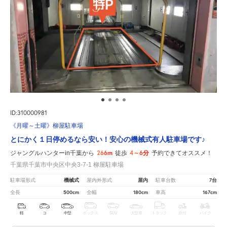
ID:310000981
《月曜～土曜》柳屋駐車場
とにかく１日停めるなら安い！安心の機械式有人駐車場です♪
266m
4～6分
ジャングルハンターin千葉から
徒歩
予約できてオススメ！
千葉県千葉市中央区中央3-7-1 柳屋駐車場
機械式
屋内
7台
駐車場形式
屋内外形式
駐車台数
500cm
180cm
167cm
全長
全幅
車高
軽
コ
中型
ボックス
SUV
大型車
トラック
原付
バイク