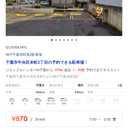
ID:310043492
Mr.P千葉本町第2駐車場
千葉市中央区本町2丁目の予約できる駐車場！
491m
7～10分
ジャングルハンターin千葉から
徒歩
予約できてオススメ！
千葉県千葉市中央区本町2-2-1 Mr.P千葉本町第2
平置き
屋外
2台
駐車場形式
屋内外形式
駐車台数
460cm
240cm
-
全長
全幅
車高
軽
コ
中型
ボックス
SUV
大型車
トラック
原付
バイク
¥870
/
24
0:00
～
0:00
空
時間