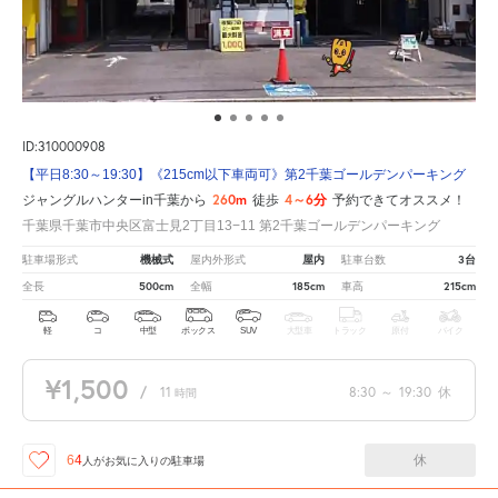
ID:310000908
【平日8:30～19:30】《215cm以下車両可》第2千葉ゴールデンパーキング
260m
4～6分
ジャングルハンターin千葉から
徒歩
予約できてオススメ！
千葉県千葉市中央区富士見2丁目13−11 第2千葉ゴールデンパーキング
機械式
屋内
3台
駐車場形式
屋内外形式
駐車台数
500cm
185cm
215cm
全長
全幅
車高
軽
コ
中型
ボックス
SUV
大型車
トラック
原付
バイク
¥1,500
/
11
8:30
～
19:30
休
時間
休
64
人が
お気に入りの駐車場