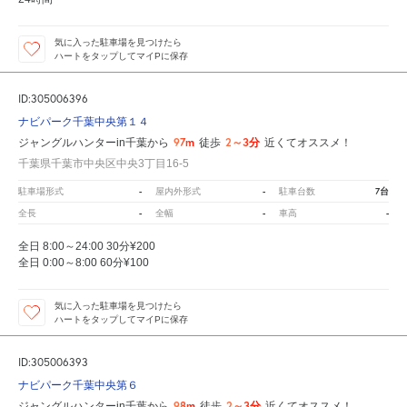
気に入った駐車場を見つけたら
ハートをタップしてマイPに保存
ID:305006396
ナビパーク千葉中央第１４
97m
2～3分
ジャングルハンターin千葉から
徒歩
近くてオススメ！
千葉県千葉市中央区中央3丁目16-5
-
-
7台
駐車場形式
屋内外形式
駐車台数
-
-
-
全長
全幅
車高
全日 8:00～24:00 30分¥200
全日 0:00～8:00 60分¥100
気に入った駐車場を見つけたら
ハートをタップしてマイPに保存
ID:305006393
ナビパーク千葉中央第６
98m
2～3分
ジャングルハンターin千葉から
徒歩
近くてオススメ！