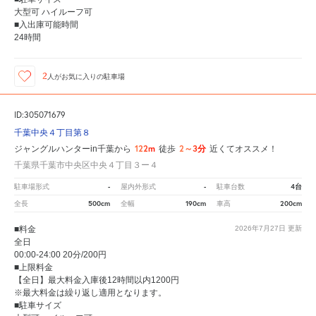
大型可 ハイルーフ可
■入出庫可能時間
24時間
2
人が
お気に入りの駐車場
ID:305071679
千葉中央４丁目第８
122m
2～3分
ジャングルハンターin千葉から
徒歩
近くてオススメ！
千葉県千葉市中央区中央４丁目３ー４
-
-
4台
駐車場形式
屋内外形式
駐車台数
500cm
190cm
200cm
全長
全幅
車高
■料金
2026年7月27日
更新
全日
00:00-24:00 20分/200円
■上限料金
【全日】最大料金入庫後12時間以内1200円
※最大料金は繰り返し適用となります。
■駐車サイズ