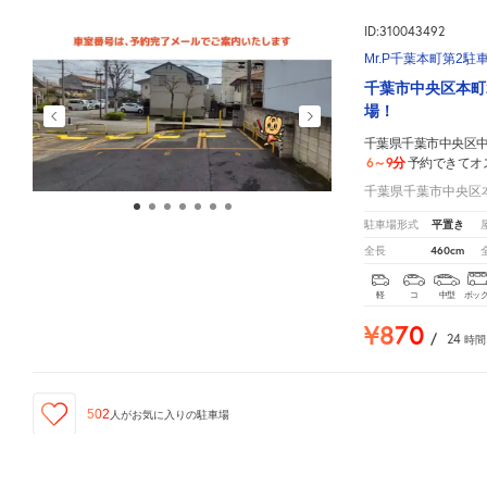
ID:310043492
Mr.P千葉本町第2駐
千葉市中央区本町
場！
千葉県千葉市中央区中央
6～9分
予約できてオ
千葉県千葉市中央区本町
平置き
駐車場形式
460cm
全長
軽
コ
中型
ボッ
¥870
/
24
時間
502
人が
お気に入りの駐車場
千葉県千葉市中央区中央4丁目13-28
周辺の格安
駐車場
マップです。他の駐車場がありましたら