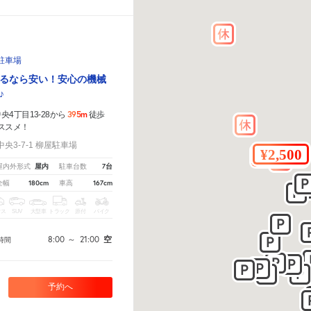
駐車場
るなら安い！安心の機械
♪
395m
4丁目13-28から
徒歩
ススメ！
3-7-1 柳屋駐車場
屋内
7台
屋内外形式
駐車台数
180cm
167cm
全幅
車高
クス
SUV
大型車
トラック
原付
バイク
8:00
～
21:00
空
時間
予約へ