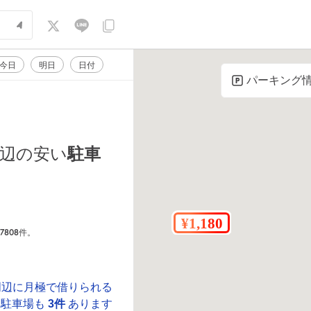
今日
明日
日付
パーキング
駐車
辺の安い
7808
件。
周辺に月極で借りられる
駐車場も
3件
あります