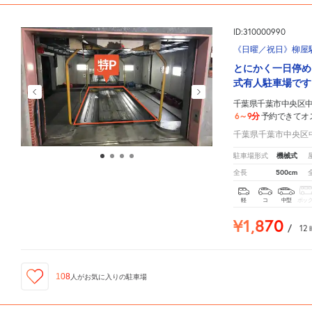
ID:310000990
《日曜／祝日》柳屋
とにかく一日停め
式有人駐車場です
千葉県千葉市中央区中央
6～9分
予約できてオ
千葉県千葉市中央区中央
機械式
駐車場形式
500cm
全長
軽
コ
中型
ボッ
¥1,870
/
12
108
人が
お気に入りの駐車場