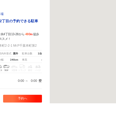
車場
2丁目の予約できる駐車
480m
4丁目13-28から
徒歩
ススメ！
2-2-1 Mr.P千葉本町第2
屋外
2台
屋内外形式
駐車台数
240cm
-
全幅
車高
クス
SUV
大型車
トラック
原付
バイク
0:00
～
0:00
空
予約へ
、
こちら
から教えてください。
※ご注意ください - 徒歩時間は地形の状況や迂回路を反映できてい