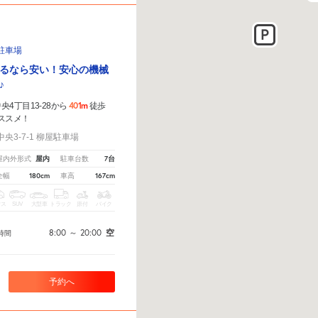
駐車場
るなら安い！安心の機械
♪
401m
4丁目13-28から
徒歩
ススメ！
3-7-1 柳屋駐車場
屋内
7台
屋内外形式
駐車台数
180cm
167cm
全幅
車高
クス
SUV
大型車
トラック
原付
バイク
8:00
～
20:00
空
時間
予約へ