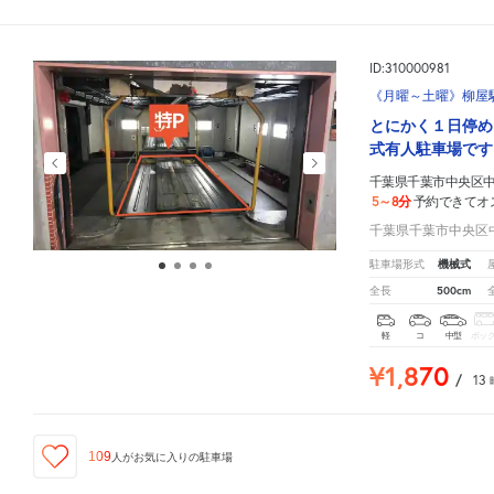
ID:310000981
《月曜～土曜》柳屋
とにかく１日停め
式有人駐車場です
千葉県千葉市中央区中央
5～8分
予約できてオ
千葉県千葉市中央区中央
機械式
駐車場形式
500cm
全長
軽
コ
中型
ボッ
¥1,870
/
13
109
人が
お気に入りの駐車場