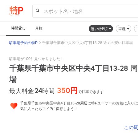
スポット名・地名
時間貸し
月極
近い特P順
車種
駐車場予約の特P
千葉県千葉市中央区中央4丁目13-28 近くの安い駐車場
駐車場が100件見つかりました！
千葉県千葉市中央区中央4丁目13-28
周
場
350円
24
時間
最大料金
で駐車できます
千葉県千葉市中央区中央4丁目13-28周辺に特Pユーザーのお気に入りは
気に入ったらマイPに保存しよう！
この