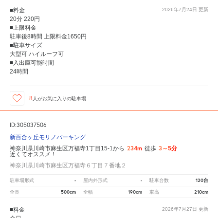
■料金
2026年7月24日
更新
20分 220円
■上限料金
駐車後8時間 上限料金1650円
■駐車サイズ
大型可 ハイルーフ可
■入出庫可能時間
24時間
8
人が
お気に入りの駐車場
ID:305037506
新百合ヶ丘モリノパーキング
234m
3～5分
神奈川県川崎市麻生区万福寺1丁目15-1から
徒歩
近くてオススメ！
神奈川県川崎市麻生区万福寺６丁目７番地２
-
-
120台
駐車場形式
屋内外形式
駐車台数
500cm
190cm
210cm
全長
全幅
車高
■料金
2026年7月27日
更新