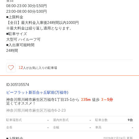
全日
08:00-23:00 30分/150円
23:00-08:00 60分/100円
■上限料金
【全日】最大料金入庫後24時間以内1000円
※最大料金は繰り返し適用となります。
■駐車サイズ
大型可 ハイルーフ可
■入出庫可能時間
24時間
12
人が
お気に入りの駐車場
ID:305135574
ビーフラット新百合ヶ丘駅前(万福寺)
235m
3～5分
神奈川県川崎市麻生区万福寺1丁目15-1から
徒歩
近くてオススメ！
神奈川県川崎市麻生区万福寺6-2-23
-
-
9台
駐車場形式
屋内外形式
駐車台数
-
-
-
全長
全幅
車高
■上限料金
2026年7月24日
更新