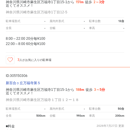
151m
2～3分
神奈川県川崎市麻生区万福寺1丁目15-1から
徒歩
近くてオススメ！
神奈川県川崎市麻生区万福寺1丁目12-5
-
-
13台
駐車場形式
屋内外形式
駐車台数
-
-
-
全長
全幅
車高
8:00～22:00 20分毎¥100
22:00～8:00 60分毎¥100
3
人が
お気に入りの駐車場
ID:305150306
新百合ヶ丘万福寺第５
188m
3～5分
神奈川県川崎市麻生区万福寺1丁目15-1から
徒歩
近くてオススメ！
神奈川県川崎市麻生区万福寺１丁目１２ー１８
-
-
50台
駐車場形式
屋内外形式
駐車台数
500cm
190cm
200cm
全長
全幅
車高
■料金
2026年7月27日
更新