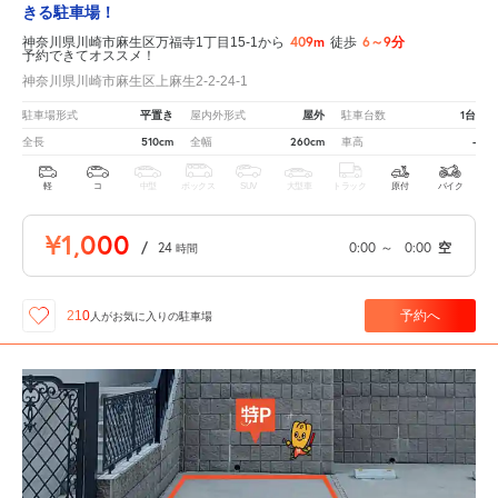
きる駐車場！
409m
6～9分
神奈川県川崎市麻生区万福寺1丁目15-1から
徒歩
予約できてオススメ！
神奈川県川崎市麻生区上麻生2-2-24-1
平置き
屋外
1台
駐車場形式
屋内外形式
駐車台数
510cm
260cm
-
全長
全幅
車高
軽
コ
中型
ボックス
SUV
大型車
トラック
原付
バイク
¥1,000
/
24
0:00
～
0:00
空
時間
予約へ
210
人が
お気に入りの駐車場