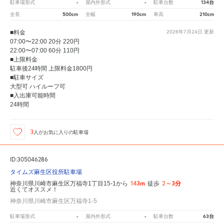
-
-
134台
駐車場形式
屋内外形式
駐車台数
500cm
190cm
210cm
全長
全幅
車高
■料金
2026年7月24日
更新
07:00〜22:00 20分 220円
22:00〜07:00 60分 110円
■上限料金
駐車後24時間 上限料金1800円
■駐車サイズ
大型可 ハイルーフ可
■入出庫可能時間
24時間
3
人が
お気に入りの駐車場
ID:305046286
タイムズ麻生区役所駐車場
143m
2～3分
神奈川県川崎市麻生区万福寺1丁目15-1から
徒歩
近くてオススメ！
神奈川県川崎市麻生区万福寺1-5
-
-
63台
駐車場形式
屋内外形式
駐車台数