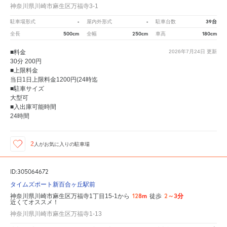
神奈川県川崎市麻生区万福寺3-1
-
-
39台
駐車場形式
屋内外形式
駐車台数
500cm
250cm
180cm
全長
全幅
車高
■料金
2026年7月24日
更新
30分 200円
■上限料金
当日1日上限料金1200円(24時迄
■駐車サイズ
大型可
■入出庫可能時間
24時間
2
人が
お気に入りの駐車場
ID:305064672
タイムズポート新百合ヶ丘駅前
128m
2～3分
神奈川県川崎市麻生区万福寺1丁目15-1から
徒歩
近くてオススメ！
神奈川県川崎市麻生区万福寺1-13