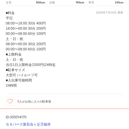
500cm
190cm
210cm
全長
全幅
車高
■料金
2026年7月24日
更新
平日
08:00〜18:00 30分 400円
18:00〜00:00 30分 200円
00:00〜08:00 60分 100円
土・日・祝
08:00〜00:00 30分 200円
00:00〜08:00 60分 100円
■上限料金
土・日・祝
当日1日上限料金1500円(24時迄
■駐車サイズ
大型可 ハイルーフ可
■入出庫可能時間
24時間
6
人が
お気に入りの駐車場
ID:305014170
ＧＳパーク新百合ヶ丘万福寺