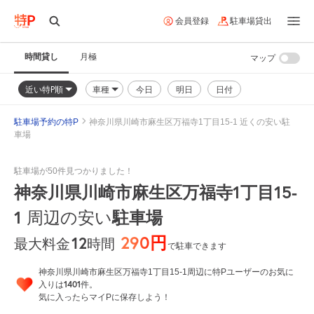
会員登録
駐車場貸出
時間貸し
月極
マップ
近い特P順
車種
今日
明日
日付
駐車場予約の特P
神奈川県川崎市麻生区万福寺1丁目15-1 近くの安い駐
車場
駐車場が50件見つかりました！
神奈川県川崎市麻生区万福寺1丁目15-
1
周辺の安い
駐車場
290円
12
時間
最大料金
で駐車できます
神奈川県川崎市麻生区万福寺1丁目15-1周辺に特Pユーザーのお気に
1401
入りは
件。
気に入ったらマイPに保存しよう！