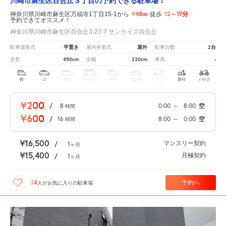
川崎市麻生区百合丘３丁目の予約できる駐車場！
948m
12～17分
神奈川県川崎市麻生区万福寺1丁目15-1から
徒歩
予約できてオススメ！
神奈川県川崎市麻生区百合丘3-27-7 サンライズ百合丘
平置き
屋外
2台
駐車場形式
屋内外形式
駐車台数
450cm
220cm
-
全長
全幅
車高
軽
コ
中型
ボックス
SUV
大型車
トラック
原付
バイク
¥200
/
8
0:00
～
8:00
空
時間
¥600
/
16
8:00
～
0:00
空
時間
¥16,500
マンスリー契約
/
1
ヶ月
¥15,400
月極契約
/
1
ヶ月
予約へ
34
人が
お気に入りの駐車場