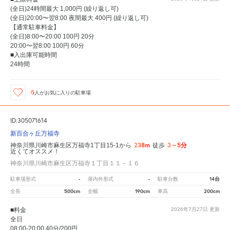
(全日)24時間最大 1,000円 (繰り返し可)
(全日)20:00〜翌8:00 夜間最大 400円 (繰り返し可)
【通常駐車料金】
(全日)8:00〜20:00 100円 20分
20:00〜翌8:00 100円 60分
■入出庫可能時間
24時間
6
人が
お気に入りの駐車場
ID:305071614
新百合ヶ丘万福寺
238m
3～5分
神奈川県川崎市麻生区万福寺1丁目15-1から
徒歩
近くてオススメ！
神奈川県川崎市麻生区万福寺１丁目１１－１６
-
-
14台
駐車場形式
屋内外形式
駐車台数
500cm
190cm
200cm
全長
全幅
車高
■料金
2026年7月27日
更新
全日
08:00-20:00 40分/200円