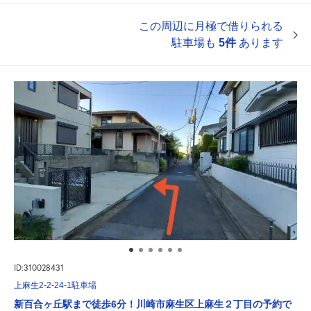
この周辺に月極で借りられる
駐車場も
5件
あります
ID:310028431
上麻生2-2-24-1駐車場
新百合ヶ丘駅まで徒歩6分！川崎市麻生区上麻生２丁目の予約で