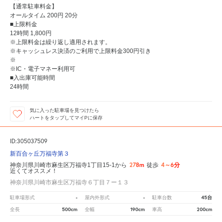
【通常駐車料金】
オールタイム 200円 20分
■上限料金
12時間 1,800円
※上限料金は繰り返し適用されます。
※キャッシュレス決済のご利用で上限料金300円引き
※
※IC・電子マネー利用可
■入出庫可能時間
24時間
気に入った駐車場を見つけたら
ハートをタップしてマイPに保存
ID:305037509
新百合ヶ丘万福寺第３
278m
4～6分
神奈川県川崎市麻生区万福寺1丁目15-1から
徒歩
近くてオススメ！
神奈川県川崎市麻生区万福寺６丁目７ー１３
-
-
45台
駐車場形式
屋内外形式
駐車台数
500cm
190cm
200cm
全長
全幅
車高