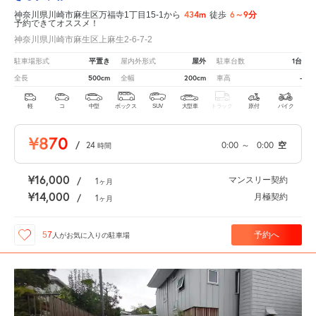
434m
6～9分
神奈川県川崎市麻生区万福寺1丁目15-1から
徒歩
予約できてオススメ！
神奈川県川崎市麻生区上麻生2-6-7-2
平置き
屋外
1台
駐車場形式
屋内外形式
駐車台数
500cm
200cm
-
全長
全幅
車高
軽
コ
中型
ボックス
SUV
大型車
トラック
原付
バイク
¥870
/
24
0:00
～
0:00
空
時間
¥16,000
マンスリー契約
/
1
ヶ月
¥14,000
月極契約
/
1
ヶ月
予約へ
57
人が
お気に入りの駐車場