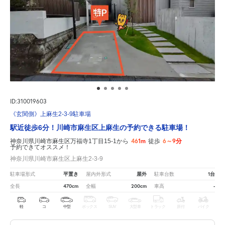
ID:310019603
《玄関側》上麻生2-3-9駐車場
駅近徒歩6分！川崎市麻生区上麻生の予約できる駐車場！
461m
6～9分
神奈川県川崎市麻生区万福寺1丁目15-1から
徒歩
予約できてオススメ！
神奈川県川崎市麻生区上麻生2-3-9
平置き
屋外
1台
駐車場形式
屋内外形式
駐車台数
470cm
200cm
-
全長
全幅
車高
軽
コ
中型
ボックス
SUV
大型車
トラック
原付
バイク