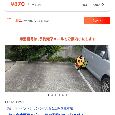
¥870
/
24
0:00
～
0:00
空
時間
予約へ
282
人が
お気に入りの駐車場
ID:310044993
《軽・コンパクト》サンライズ百合丘附属駐車場