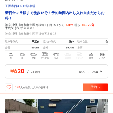
王禅寺西3-6-15駐車場
新百合ヶ丘駅まで徒歩15分！予約時間内出し入れ自由だからお
得！
1.1km
14～20分
神奈川県川崎市麻生区万福寺1丁目15-1から
徒歩
予約できてオススメ！
神奈川県川崎市麻生区王禅寺西3-6-15
平置き
屋外
1台
駐車場形式
屋内外形式
駐車台数
550cm
350cm
-
全長
全幅
車高
軽
コ
中型
ボックス
SUV
大型車
トラック
原付
バイク
¥620
/
24
0:00
～
0:00
空
時間
予約へ
194
人が
お気に入りの駐車場