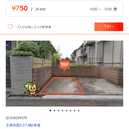
¥750
/
24
0:00
～
0:00
空
時間
予約へ
2
人が
お気に入りの駐車場
ID:310039579
王禅寺西2-27-6駐車場