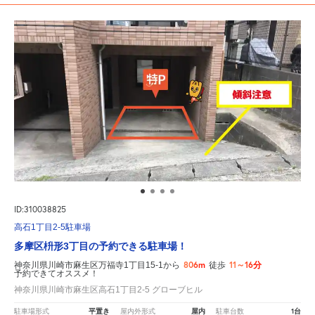
ID:310038825
高石1丁目2-5駐車場
多摩区枡形3丁目の予約できる駐車場！
806m
11～16分
神奈川県川崎市麻生区万福寺1丁目15-1から
徒歩
予約できてオススメ！
神奈川県川崎市麻生区高石1丁目2-5 グローブヒル
平置き
屋内
1台
駐車場形式
屋内外形式
駐車台数