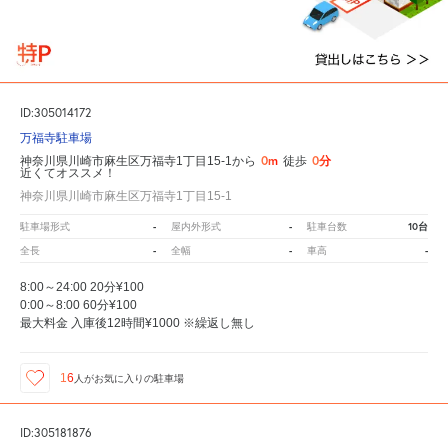
ID:305014172
万福寺駐車場
0m
0分
神奈川県川崎市麻生区万福寺1丁目15-1から
徒歩
近くてオススメ！
神奈川県川崎市麻生区万福寺1丁目15-1
-
-
10台
駐車場形式
屋内外形式
駐車台数
-
-
-
全長
全幅
車高
8:00～24:00 20分¥100
0:00～8:00 60分¥100
最大料金 入庫後12時間¥1000 ※繰返し無し
16
人が
お気に入りの駐車場
ID:305181876