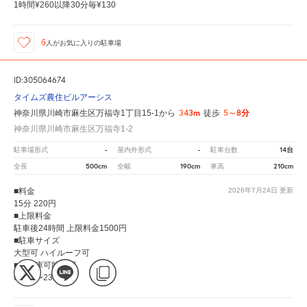
1時間¥260以降30分毎¥130
6
人が
お気に入りの駐車場
ID:305064674
タイムズ農住ビルアーシス
343m
5～8分
神奈川県川崎市麻生区万福寺1丁目15-1から
徒歩
神奈川県川崎市麻生区万福寺1-2
-
-
14台
駐車場形式
屋内外形式
駐車台数
500cm
190cm
210cm
全長
全幅
車高
■料金
2026年7月24日
更新
15分 220円
■上限料金
駐車後24時間 上限料金1500円
■駐車サイズ
大型可 ハイルーフ可
■入出庫可能時間
08:00〜23:00