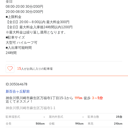
全日
08:00-20:00 30分/200円
20:00-08:00 30分/200円
■上限料金
【全日】20:00～8:00以内 最大料金300円
【全日】最大料金入庫後24時間以内1200円
※最大料金は繰り返し適用となります。
■駐車サイズ
大型可 ハイルーフ可
■入出庫可能時間
24時間
15
人が
お気に入りの駐車場
ID:305064678
新百合ヶ丘駅前
191m
3～5分
神奈川県川崎市麻生区万福寺1丁目15-1から
徒歩
近くてオススメ！
神奈川県川崎市麻生区万福寺1-1
-
-
25台
駐車場形式
屋内外形式
駐車台数
500cm
190cm
210cm
全長
全幅
車高