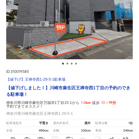
ID:310019585
【値下げ】王禅寺西1-29-5-1駐車場
【値下げしました！】川崎市麻生区王禅寺西1丁目の予約のでき
る駐車場！
1.0km
13～19分
神奈川県川崎市麻生区万福寺1丁目15-1から
徒歩
予約できてオススメ！
神奈川県川崎市麻生区王禅寺西1-29-5-1
平置き
屋外
1台
駐車場形式
屋内外形式
駐車台数
450cm
230cm
240cm
全長
全幅
車高