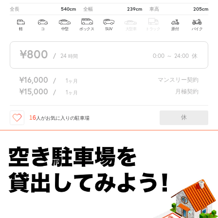
540cm
239cm
205cm
全長
全幅
車高
軽
コ
中型
ボックス
SUV
大型車
トラック
原付
バイク
¥800
/
24
0:00
～
24:00
休
時間
¥16,000
マンスリー契約
/
1
ヶ月
¥15,000
月極契約
/
1
ヶ月
休
16
人が
お気に入りの駐車場