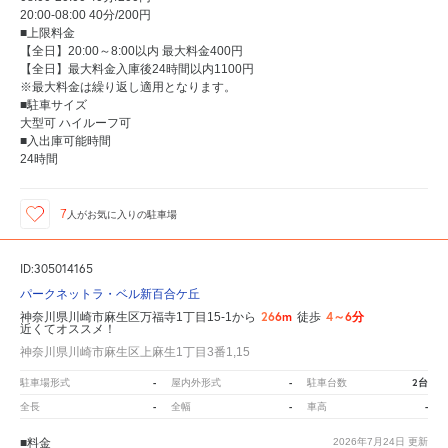
20:00-08:00 40分/200円
■上限料金
【全日】20:00～8:00以内 最大料金400円
【全日】最大料金入庫後24時間以内1100円
※最大料金は繰り返し適用となります。
■駐車サイズ
大型可 ハイルーフ可
■入出庫可能時間
24時間
7
人が
お気に入りの駐車場
ID:305014165
パークネットラ・ベル新百合ケ丘
266m
4～6分
神奈川県川崎市麻生区万福寺1丁目15-1から
徒歩
近くてオススメ！
神奈川県川崎市麻生区上麻生1丁目3番1,15
-
-
2台
駐車場形式
屋内外形式
駐車台数
-
-
-
全長
全幅
車高
■料金
2026年7月24日
更新