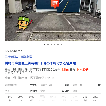
ID:310058246
王禅寺西1丁目駐車場
川崎市麻生区王禅寺西1丁目の予約できる駐車場！
1.1km
14～20分
神奈川県川崎市麻生区万福寺1丁目15-1から
徒歩
予約できてオススメ！
神奈川県川崎市麻生区王禅寺西1-45-18
平置き
屋外
1台
駐車場形式
屋内外形式
駐車台数
445cm
220cm
-
全長
全幅
車高
軽
コ
中型
ボックス
SUV
大型車
トラック
原付
バイク