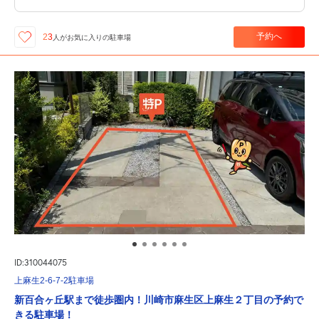
予約へ
23
人が
お気に入りの駐車場
ID:310044075
上麻生2-6-7-2駐車場
新百合ヶ丘駅まで徒歩圏内！川崎市麻生区上麻生２丁目の予約で
きる駐車場！