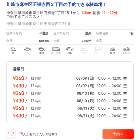
川崎市麻生区王禅寺西２丁目の予約できる駐車場！
1.3km
16～23分
神奈川県川崎市麻生区万福寺1丁目15-1から
徒歩
予約できてオススメ！
神奈川県川崎市麻生区王禅寺西2-27-6
平置き
屋外
1台
駐車場形式
屋内外形式
駐車台数
505cm
235cm
-
全長
全幅
車高
軽
コ
中型
ボックス
SUV
大型車
トラック
原付
バイク
営業日
¥360
/
12
08/09
(日)
0:00
～
12:00
空
時間
¥430
/
12
08/09
(日)
12:00
～
24:00
空
時間
¥360
/
12
08/10
(月)
0:00
～
12:00
空
時間
¥430
/
12
08/10
(月)
12:00
～
24:00
空
時間
¥360
/
12
08/11
(火)
0:00
～
12:00
空
時間
¥430
/
12
08/11
(火)
12:00
～
24:00
空
時間
予約へ
75
人が
お気に入りの駐車場