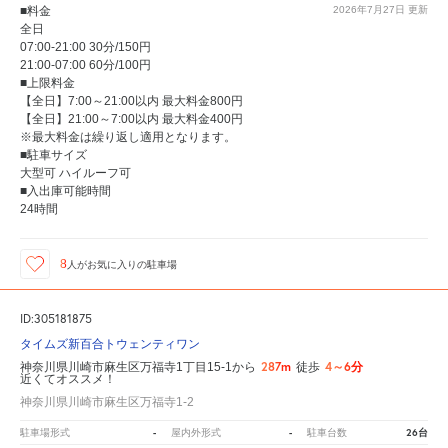
■料金
2026年7月27日
更新
全日
07:00-21:00 30分/150円
21:00-07:00 60分/100円
■上限料金
【全日】7:00～21:00以内 最大料金800円
【全日】21:00～7:00以内 最大料金400円
※最大料金は繰り返し適用となります。
■駐車サイズ
大型可 ハイルーフ可
■入出庫可能時間
24時間
8
人が
お気に入りの駐車場
ID:305181875
タイムズ新百合トウェンティワン
287m
4～6分
神奈川県川崎市麻生区万福寺1丁目15-1から
徒歩
近くてオススメ！
神奈川県川崎市麻生区万福寺1-2
-
-
26台
駐車場形式
屋内外形式
駐車台数