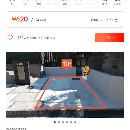
軽
コ
中型
ボックス
SUV
大型車
トラック
原付
バイク
¥620
/
24
0:00
～
0:00
空
時間
予約へ
179
人が
お気に入りの駐車場
ID:310011492