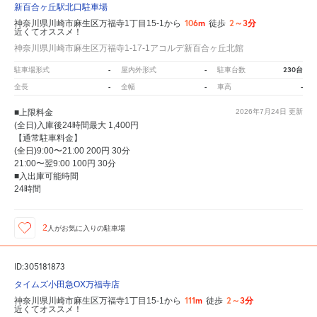
新百合ヶ丘駅北口駐車場
106m
2～3分
神奈川県川崎市麻生区万福寺1丁目15-1から
徒歩
近くてオススメ！
神奈川県川崎市麻生区万福寺1-17-1アコルデ新百合ヶ丘北館
-
-
230台
駐車場形式
屋内外形式
駐車台数
-
-
-
全長
全幅
車高
■上限料金
2026年7月24日
更新
(全日)入庫後24時間最大 1,400円
【通常駐車料金】
(全日)9:00〜21:00 200円 30分
21:00〜翌9:00 100円 30分
■入出庫可能時間
24時間
2
人が
お気に入りの駐車場
ID:305181873
タイムズ小田急OX万福寺店
111m
2～3分
神奈川県川崎市麻生区万福寺1丁目15-1から
徒歩
近くてオススメ！