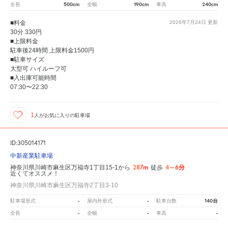
500cm
190cm
240cm
全長
全幅
車高
■料金
2026年7月24日
更新
30分 330円
■上限料金
駐車後24時間 上限料金1500円
■駐車サイズ
大型可 ハイルーフ可
■入出庫可能時間
07:30〜22:30
1
人が
お気に入りの駐車場
ID:305014171
中新産業駐車場
287m
4～6分
神奈川県川崎市麻生区万福寺1丁目15-1から
徒歩
近くてオススメ！
神奈川県川崎市麻生区万福寺2丁目3-10
-
-
140台
駐車場形式
屋内外形式
駐車台数
-
-
-
全長
全幅
車高