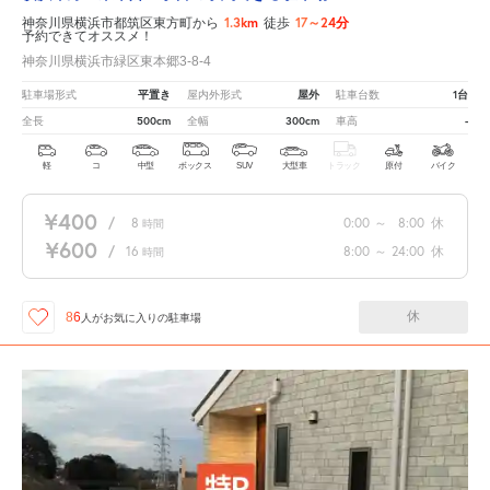
1.3km
17～24分
神奈川県横浜市都筑区東方町から
徒歩
予約できてオススメ！
神奈川県横浜市緑区東本郷3-8-4
平置き
屋外
1台
駐車場形式
屋内外形式
駐車台数
500cm
300cm
-
全長
全幅
車高
軽
コ
中型
ボックス
SUV
大型車
トラック
原付
バイク
¥400
/
8
0:00
～
8:00
休
時間
¥600
/
16
8:00
～
24:00
休
時間
休
86
人が
お気に入りの駐車場