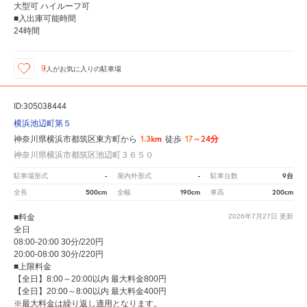
大型可 ハイルーフ可
■入出庫可能時間
24時間
9
人が
お気に入りの駐車場
ID:305038444
横浜池辺町第５
1.3km
17～24分
神奈川県横浜市都筑区東方町から
徒歩
神奈川県横浜市都筑区池辺町３６５０
-
-
9台
駐車場形式
屋内外形式
駐車台数
500cm
190cm
200cm
全長
全幅
車高
■料金
2026年7月27日
更新
全日
08:00-20:00 30分/220円
20:00-08:00 30分/220円
■上限料金
【全日】8:00～20:00以内 最大料金800円
【全日】20:00～8:00以内 最大料金400円
※最大料金は繰り返し適用となります。