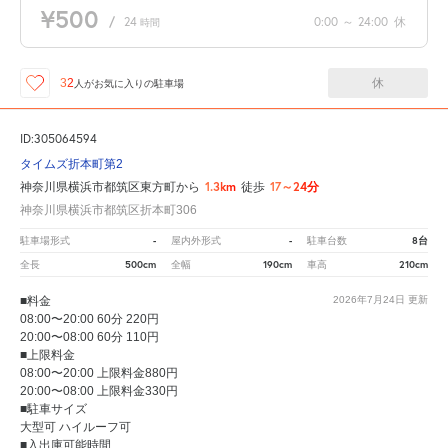
¥500
/
24
0:00
～
24:00
休
時間
休
32
人が
お気に入りの駐車場
ID:305064594
タイムズ折本町第2
1.3km
17～24分
神奈川県横浜市都筑区東方町から
徒歩
神奈川県横浜市都筑区折本町306
-
-
8台
駐車場形式
屋内外形式
駐車台数
500cm
190cm
210cm
全長
全幅
車高
■料金
2026年7月24日
更新
08:00〜20:00 60分 220円
20:00〜08:00 60分 110円
■上限料金
08:00〜20:00 上限料金880円
20:00〜08:00 上限料金330円
■駐車サイズ
大型可 ハイルーフ可
■入出庫可能時間