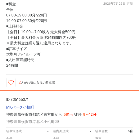
■料金
2026年7月27日
更新
全日
07:00-19:00 30分/220円
19:00-07:00 30分/220円
■上限料金
【全日】19:00～7:00以内 最大料金500円
【全日】最大料金入庫後24時間以内700円
※最大料金は繰り返し適用となります。
■駐車サイズ
大型可 ハイルーフ可
■入出庫可能時間
24時間
2
人が
お気に入りの駐車場
ID:305165371
MKパーク小机町
581m
8～12分
神奈川県横浜市都筑区東方町から
徒歩
神奈川県横浜市港北区小机町69
-
-
5台
駐車場形式
屋内外形式
駐車台数
-
-
-
全長
全幅
車高