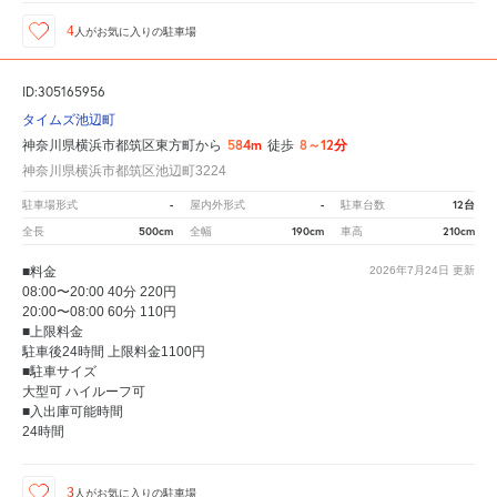
4
人が
お気に入りの駐車場
ID:305165956
タイムズ池辺町
584m
8～12分
神奈川県横浜市都筑区東方町から
徒歩
神奈川県横浜市都筑区池辺町3224
-
-
12台
駐車場形式
屋内外形式
駐車台数
500cm
190cm
210cm
全長
全幅
車高
■料金
2026年7月24日
更新
08:00〜20:00 40分 220円
20:00〜08:00 60分 110円
■上限料金
駐車後24時間 上限料金1100円
■駐車サイズ
大型可 ハイルーフ可
■入出庫可能時間
24時間
3
人が
お気に入りの駐車場