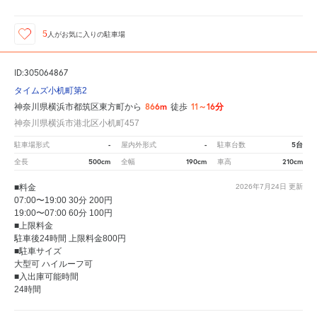
5
人が
お気に入りの駐車場
ID:305064867
タイムズ小机町第2
866m
11～16分
神奈川県横浜市都筑区東方町から
徒歩
神奈川県横浜市港北区小机町457
-
-
5台
駐車場形式
屋内外形式
駐車台数
500cm
190cm
210cm
全長
全幅
車高
■料金
2026年7月24日
更新
07:00〜19:00 30分 200円
19:00〜07:00 60分 100円
■上限料金
駐車後24時間 上限料金800円
■駐車サイズ
大型可 ハイルーフ可
■入出庫可能時間
24時間