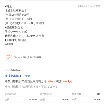
■料金
2026年7月24日
更新
【通常駐車料金】
(全日)24時間 500円
(全日)48時間 1,100円
(全日)夜間(15:00〜9:00) 300円
■提携店舗など
前払いチケット式
時間内出入自由・防犯カメラ有
■入出庫可能時間
24時間
3
人が
お気に入りの駐車場
ID:305141769
横浜東本郷４丁目第３
476m
6～9分
神奈川県横浜市都筑区東方町から
徒歩
神奈川県横浜市緑区東本郷４丁目１２ー６
-
-
5台
駐車場形式
屋内外形式
駐車台数
500cm
190cm
200cm
全長
全幅
車高