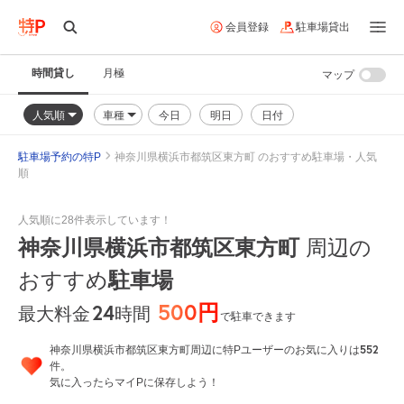
会員登録
駐車場貸出
時間貸し
月極
マップ
人気順
車種
今日
明日
日付
駐車場予約の特P
神奈川県横浜市都筑区東方町 のおすすめ駐車場・人気
順
人気順に28件表示しています！
神奈川県横浜市都筑区東方町
周辺の
おすすめ
駐車場
500円
24
時間
最大料金
で駐車できます
552
神奈川県横浜市都筑区東方町周辺に特Pユーザーのお気に入りは
件。
気に入ったらマイPに保存しよう！