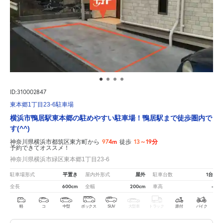
ID:310002847
東本郷1丁目23-6駐車場
横浜市鴨居駅東本郷の駐めやすい駐車場！鴨居駅まで徒歩圏内で
す(^^)
974m
13～19分
神奈川県横浜市都筑区東方町から
徒歩
予約できてオススメ！
神奈川県横浜市緑区東本郷1丁目23-6
平置き
屋外
1台
駐車場形式
屋内外形式
駐車台数
600cm
200cm
-
全長
全幅
車高
軽
コ
中型
ボックス
SUV
大型車
トラック
原付
バイク