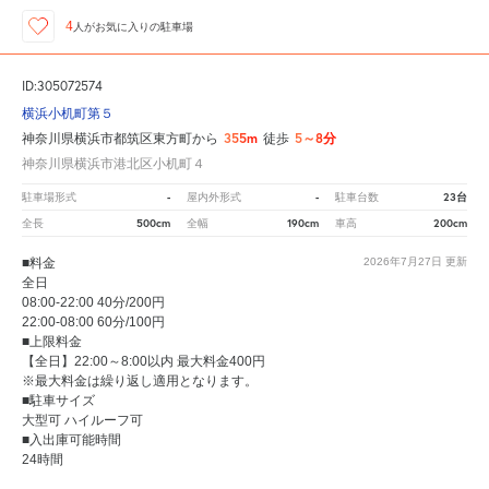
4
人が
お気に入りの駐車場
ID:305072574
横浜小机町第５
355m
5～8分
神奈川県横浜市都筑区東方町から
徒歩
神奈川県横浜市港北区小机町４
-
-
23台
駐車場形式
屋内外形式
駐車台数
500cm
190cm
200cm
全長
全幅
車高
■料金
2026年7月27日
更新
全日
08:00-22:00 40分/200円
22:00-08:00 60分/100円
■上限料金
【全日】22:00～8:00以内 最大料金400円
※最大料金は繰り返し適用となります。
■駐車サイズ
大型可 ハイルーフ可
■入出庫可能時間
24時間