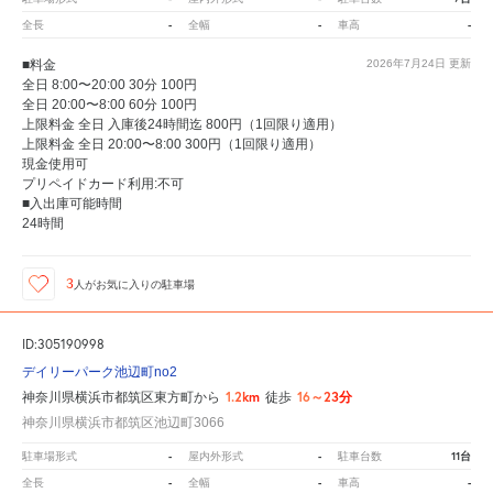
-
-
-
全長
全幅
車高
■料金
2026年7月24日
更新
全日 8:00〜20:00 30分 100円
全日 20:00〜8:00 60分 100円
上限料金 全日 入庫後24時間迄 800円（1回限り適用）
上限料金 全日 20:00〜8:00 300円（1回限り適用）
現金使用可
プリペイドカード利用:不可
■入出庫可能時間
24時間
3
人が
お気に入りの駐車場
ID:305190998
デイリーパーク池辺町no2
1.2km
16～23分
神奈川県横浜市都筑区東方町から
徒歩
神奈川県横浜市都筑区池辺町3066
-
-
11台
駐車場形式
屋内外形式
駐車台数
-
-
-
全長
全幅
車高