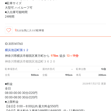
■駐車サイズ
大型可 ハイルーフ可
■入出庫可能時間
24時間
9
人が
お気に入りの駐車場
ID:305141760
横浜池辺町第１２
978m
13～19分
神奈川県横浜市都筑区東方町から
徒歩
神奈川県横浜市都筑区池辺町３６２０
-
-
13台
駐車場形式
屋内外形式
駐車台数
500cm
190cm
200cm
全長
全幅
車高
■料金
2026年7月27日
更新
全日
08:00-00:00 30分/220円
00:00-08:00 30分/220円
■上限料金
【全日】0:00～8:00以内 最大料金550円
【全日】最大料金入庫後24時間以内880円（8～11番660円）