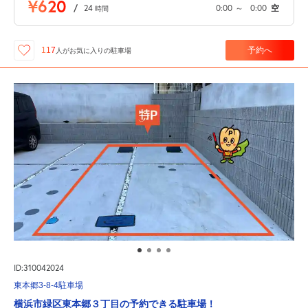
¥620
/
24
0:00
～
0:00
空
時間
予約へ
117
人が
お気に入りの駐車場
ID:310042024
東本郷3-8-4駐車場
横浜市緑区東本郷３丁目の予約できる駐車場！