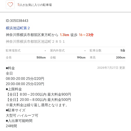
5
人が
お気に入りの駐車場
ID:305038443
横浜池辺町第２
1.3km
16～23分
神奈川県横浜市都筑区東方町から
徒歩
神奈川県横浜市都筑区池辺町２８５１
-
-
5台
駐車場形式
屋内外形式
駐車台数
500cm
190cm
200cm
全長
全幅
車高
■料金
2026年7月27日
更新
全日
08:00-20:00 25分/220円
20:00-08:00 25分/220円
■上限料金
【全日】8:00～20:00以内 最大料金900円
【全日】20:00～8:00以内 最大料金500円
※最大料金は繰り返し適用となります。
■駐車サイズ
大型可 ハイルーフ可
■入出庫可能時間
24時間