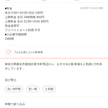
■料金
2026年7月24日
更新
全日 0:00〜24:00 20分 100円
上限料金 全日 24時間毎 900円
上限料金 全日 22:00〜8:00 300円
現金使用可
プリペイドカード利用:不可
■入出庫可能時間
24時間
2
人が
お気に入りの駐車場
神奈川県横浜市都筑区東方町周辺から、おすすめの駐車場を人気順に5件表
示しています。
並び替え
近い特P順
安い順
人気順
車種で絞り込み