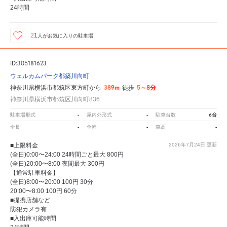
24時間
21
人が
お気に入りの駐車場
ID:305181623
ウェルカムパーク都築川向町
389m
5～8分
神奈川県横浜市都筑区東方町から
徒歩
神奈川県横浜市都筑区川向町836
-
-
6台
駐車場形式
屋内外形式
駐車台数
-
-
-
全長
全幅
車高
■上限料金
2026年7月24日
更新
(全日)0:00〜24:00 24時間ごと最大 800円
(全日)20:00〜8:00 夜間最大 300円
【通常駐車料金】
(全日)8:00〜20:00 100円 30分
20:00〜8:00 100円 60分
■提携店舗など
防犯カメラ有
■入出庫可能時間