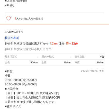
■入出庫可能時間
24時間
8
人が
お気に入りの駐車場
ID:305038410
横浜小机町
1.2km
15～22分
神奈川県横浜市都筑区東方町から
徒歩
神奈川県横浜市港北区小机町９９２
-
-
8台
駐車場形式
屋内外形式
駐車台数
500cm
190cm
200cm
全長
全幅
車高
■料金
2026年7月27日
更新
全日
08:00-20:00 30分/200円
20:00-08:00 30分/200円
■上限料金
【全日】20:00～8:00以内 最大料金500円
【全日】最大料金入庫後24時間以内900円
※最大料金は繰り返し適用となります。
■駐車サイズ