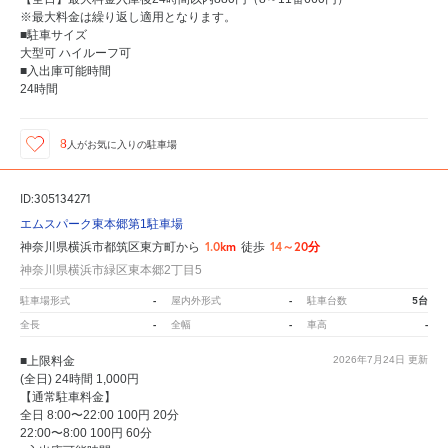
※最大料金は繰り返し適用となります。
■駐車サイズ
大型可 ハイルーフ可
■入出庫可能時間
24時間
8
人が
お気に入りの駐車場
ID:305134271
エムスパーク東本郷第1駐車場
1.0km
14～20分
神奈川県横浜市都筑区東方町から
徒歩
神奈川県横浜市緑区東本郷2丁目5
-
-
5台
駐車場形式
屋内外形式
駐車台数
-
-
-
全長
全幅
車高
■上限料金
2026年7月24日
更新
(全日) 24時間 1,000円
【通常駐車料金】
全日 8:00〜22:00 100円 20分
22:00〜8:00 100円 60分