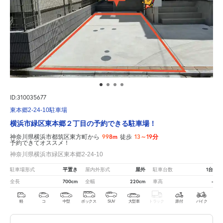
ID:310035677
東本郷2-24-10駐車場
横浜市緑区東本郷２丁目の予約できる駐車場！
998m
13～19分
神奈川県横浜市都筑区東方町から
徒歩
予約できてオススメ！
神奈川県横浜市緑区東本郷2-24-10
平置き
屋外
1台
駐車場形式
屋内外形式
駐車台数
700cm
220cm
-
全長
全幅
車高
軽
コ
中型
ボックス
SUV
大型車
トラック
原付
バイク