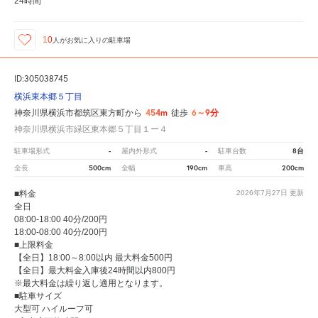
24時間
10
人が
お気に入りの駐車場
ID:305038745
横浜東本郷５丁目
454m
6～9分
神奈川県横浜市都筑区東方町から
徒歩
神奈川県横浜市緑区東本郷５丁目１ー４
-
-
8台
駐車場形式
屋内外形式
駐車台数
500cm
190cm
200cm
全長
全幅
車高
■料金
2026年7月27日
更新
全日
08:00-18:00 40分/200円
18:00-08:00 40分/200円
■上限料金
【全日】18:00～8:00以内 最大料金500円
【全日】最大料金入庫後24時間以内800円
※最大料金は繰り返し適用となります。
■駐車サイズ
大型可 ハイルーフ可