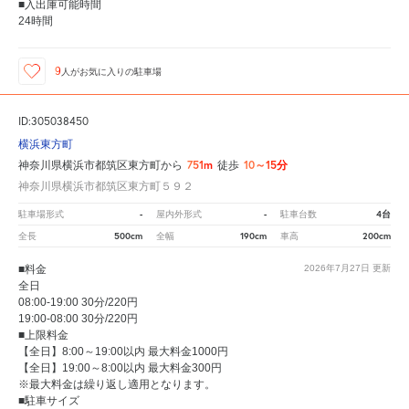
■入出庫可能時間
24時間
9
人が
お気に入りの駐車場
ID:305038450
横浜東方町
751m
10～15分
神奈川県横浜市都筑区東方町から
徒歩
神奈川県横浜市都筑区東方町５９２
-
-
4台
駐車場形式
屋内外形式
駐車台数
500cm
190cm
200cm
全長
全幅
車高
■料金
2026年7月27日
更新
全日
08:00-19:00 30分/220円
19:00-08:00 30分/220円
■上限料金
【全日】8:00～19:00以内 最大料金1000円
【全日】19:00～8:00以内 最大料金300円
※最大料金は繰り返し適用となります。
■駐車サイズ