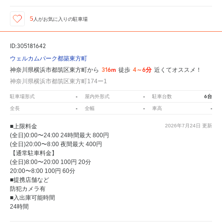
5
人が
お気に入りの駐車場
ID:305181642
ウェルカムパーク都築東方町
316m
4～6分
神奈川県横浜市都筑区東方町から
徒歩
近くてオススメ！
神奈川県横浜市都筑区東方町174ー1
-
-
6台
駐車場形式
屋内外形式
駐車台数
-
-
-
全長
全幅
車高
■上限料金
2026年7月24日
更新
(全日)0:00〜24:00 24時間最大 800円
(全日)20:00〜8:00 夜間最大 400円
【通常駐車料金】
(全日)8:00〜20:00 100円 20分
20:00〜8:00 100円 60分
■提携店舗など
防犯カメラ有
■入出庫可能時間
24時間