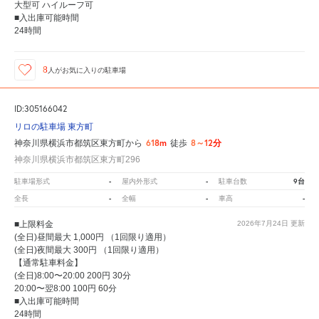
大型可 ハイルーフ可
■入出庫可能時間
24時間
8
人が
お気に入りの駐車場
ID:305166042
リロの駐車場 東方町
618m
8～12分
神奈川県横浜市都筑区東方町から
徒歩
神奈川県横浜市都筑区東方町296
-
-
9台
駐車場形式
屋内外形式
駐車台数
-
-
-
全長
全幅
車高
■上限料金
2026年7月24日
更新
(全日)昼間最大 1,000円 （1回限り適用）
(全日)夜間最大 300円 （1回限り適用）
【通常駐車料金】
(全日)8:00〜20:00 200円 30分
20:00〜翌8:00 100円 60分
■入出庫可能時間
24時間