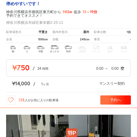
停めやすいです！
982m
13～19分
神奈川県横浜市都筑区東方町から
徒歩
予約できてオススメ！
神奈川県横浜市緑区東本郷2-25-11
平置き
屋外
1台
駐車場形式
屋内外形式
駐車台数
500cm
245cm
-
全長
全幅
車高
軽
コ
中型
ボックス
SUV
大型車
トラック
原付
バイク
¥750
/
24
0:00
～
0:00
空
時間
¥14,000
マンスリー契約
/
1
ヶ月
予約へ
191
人が
お気に入りの駐車場