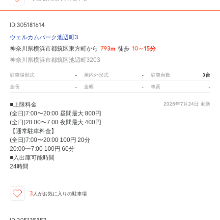
ID:305181614
ウェルカムパーク池辺町3
793m
10～15分
神奈川県横浜市都筑区東方町から
徒歩
神奈川県横浜市都筑区池辺町3203
-
-
3台
駐車場形式
屋内外形式
駐車台数
-
-
-
全長
全幅
車高
■上限料金
2026年7月24日
更新
(全日)7:00〜20:00 昼間最大 800円
(全日)20:00〜7:00 夜間最大 400円
【通常駐車料金】
(全日)7:00〜20:00 100円 20分
20:00〜7:00 100円 60分
■入出庫可能時間
24時間
3
人が
お気に入りの駐車場