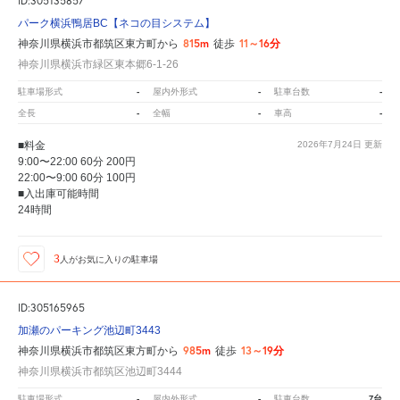
ID:305135857
パーク横浜鴨居BC【ネコの目システム】
815m
11～16分
神奈川県横浜市都筑区東方町から
徒歩
神奈川県横浜市緑区東本郷6-1-26
-
-
-
駐車場形式
屋内外形式
駐車台数
-
-
-
全長
全幅
車高
■料金
2026年7月24日
更新
9:00〜22:00 60分 200円
22:00〜9:00 60分 100円
■入出庫可能時間
24時間
3
人が
お気に入りの駐車場
ID:305165965
加瀬のパーキング池辺町3443
985m
13～19分
神奈川県横浜市都筑区東方町から
徒歩
神奈川県横浜市都筑区池辺町3444
-
-
7台
駐車場形式
屋内外形式
駐車台数