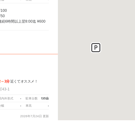
¥100
¥50
連続6時間以上翌8:00迄 ¥600
2～3分
近くてオススメ！
43-1
-
135台
屋内外形式
駐車台数
-
-
全幅
車高
2026年7月24日
更新
 600円
8:00〜22:00 4時間まで
。
※ご注意ください - 徒歩時間は地形の状況や迂回路を反映できていない場合があります。