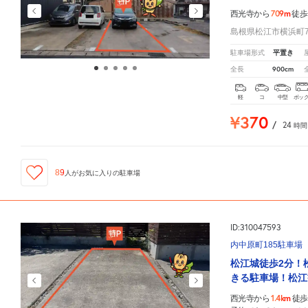
709m
西光寺から
徒歩
島根県松江市横浜町7
平置き
駐車場形式
900cm
全長
軽
コ
中型
ボッ
¥370
/
24
時間
89
人が
お気に入りの駐車場
ID:310047593
内中原町185駐車場
松江城徒歩2分！
きる駐車場！松江
1.4km
西光寺から
徒歩