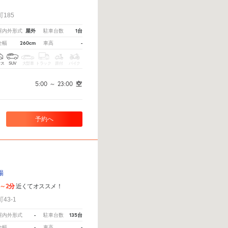
！
185
屋外
1台
屋内外形式
駐車台数
260cm
-
全幅
車高
クス
SUV
大型車
トラック
原付
バイク
5:00
～
23:00
空
予約へ
場
1～2分
近くてオススメ！
43-1
-
135台
屋内外形式
駐車台数
-
-
全幅
車高