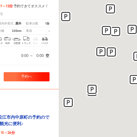
9～13分
予約できてオススメ！
0
屋外
1台
屋内外形式
駐車台数
220cm
-
全幅
車高
クス
SUV
大型車
トラック
原付
バイク
0:00
～
0:00
空
予約へ
松江市内中原町の予約ので
観光に便利♪
18～26分