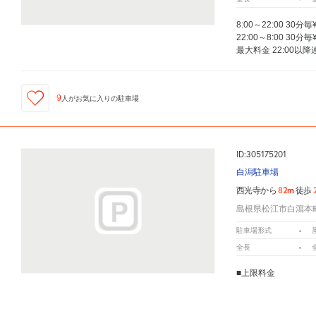
8:00～22:00 30分毎
22:00～8:00 30分毎
最大料金 22:00以降
9
人が
お気に入りの駐車場
ID:305175201
白潟駐車場
82m
西光寺から
徒歩
島根県松江市白瀉本町
-
駐車場形式
-
全長
■上限料金
(全日)22:00〜翌8:00
【通常駐車料金】(全日)
西光寺
周辺の格安
駐車場
マップです。他の駐車場がありましたら、
こちら
から教えてください
100円 30分