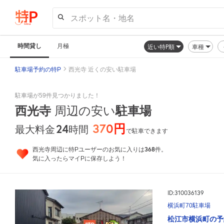
スポット名・地名
時間貸し
月極
近い特P順
車種
駐車場予約の特P
西光寺 近くの安い駐車場
駐車場が59件見つかりました！
西光寺
周辺の安い
駐車場
370円
24
時間
最大料金
で駐車できます
368
西光寺周辺に特Pユーザーのお気に入りは
件。
気に入ったらマイPに保存しよう！
ID:310036139
横浜町70駐車場
松江市横浜町の予