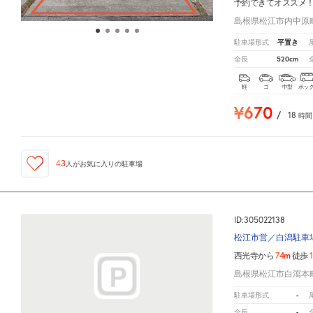
予約できてオススメ
島根県松江市内中原町
平置き
駐車場形式
520cm
全長
軽
コ
中型
ボッ
¥670
/
18
時間
43
人が
お気に入りの駐車場
ID:305022138
松江市営／白潟駐車
74m
西光寺から
徒歩
島根県松江市白瀉本町
-
駐車場形式
-
全長