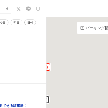
今日
明日
日付
パーキング
約できる駐車場！