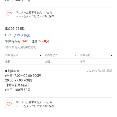
(全日) 100円 60分
気に入った駐車場を見つけたら
ハートをタップしてマイPに保存
ID:305195453
Dパーク24伊勢宮
349m
5～8分
常栄寺から
徒歩
島根県松江市伊勢宮町
-
-
-
駐車場形式
屋内外形式
駐車台数
-
-
-
全長
全幅
車高
■上限料金
2026年7月24日
更新
(全日) 7:00〜20:00 600円
20:00〜7:00 700円
【通常駐車料金】
(全日) 100円 60分
気に入った駐車場を見つけたら
ハートをタップしてマイPに保存