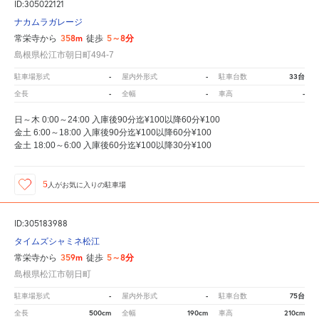
ID:305022121
ナカムラガレージ
358m
5～8分
常栄寺から
徒歩
島根県松江市朝日町494-7
-
-
33台
駐車場形式
屋内外形式
駐車台数
-
-
-
全長
全幅
車高
日～木 0:00～24:00 入庫後90分迄¥100以降60分¥100
金土 6:00～18:00 入庫後90分迄¥100以降60分¥100
金土 18:00～6:00 入庫後60分迄¥100以降30分¥100
5
人が
お気に入りの駐車場
ID:305183988
タイムズシャミネ松江
359m
5～8分
常栄寺から
徒歩
島根県松江市朝日町
-
-
75台
駐車場形式
屋内外形式
駐車台数
500cm
190cm
210cm
全長
全幅
車高