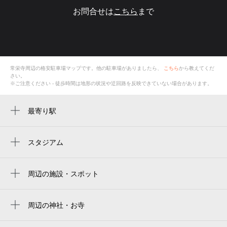
お問合せは
こちら
まで
常栄寺
周辺の格安
駐車場
マップです。他の駐車場がありましたら、
こちら
から教えてくだ
さい。
※ご注意ください - 徒歩時間は地形の状況や迂回路を反映できていない場合があります。
最寄り駅
松江駅
松江しんじ湖温泉駅
スタジアム
周辺にスタジアムが見つかりませんでした。
周辺の施設・スポット
松江市市民活動センター
しらかたbase
周辺の神社・お寺
常栄寺
ＳＯＵＫＡ‐草花