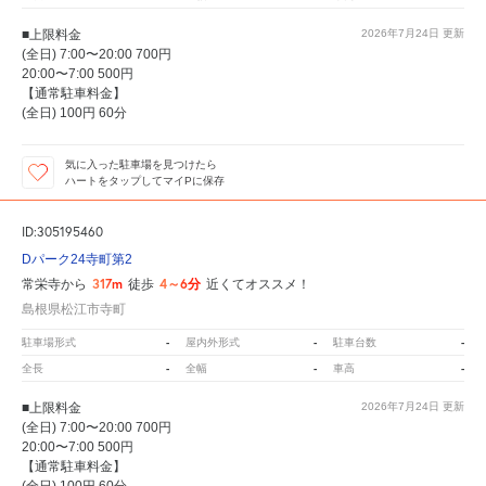
■上限料金
2026年7月24日
更新
(全日) 7:00〜20:00 700円
20:00〜7:00 500円
【通常駐車料金】
(全日) 100円 60分
気に入った駐車場を見つけたら
ハートをタップしてマイPに保存
ID:305195460
Dパーク24寺町第2
317m
4～6分
常栄寺から
徒歩
近くてオススメ！
島根県松江市寺町
-
-
-
駐車場形式
屋内外形式
駐車台数
-
-
-
全長
全幅
車高
■上限料金
2026年7月24日
更新
(全日) 7:00〜20:00 700円
20:00〜7:00 500円
【通常駐車料金】