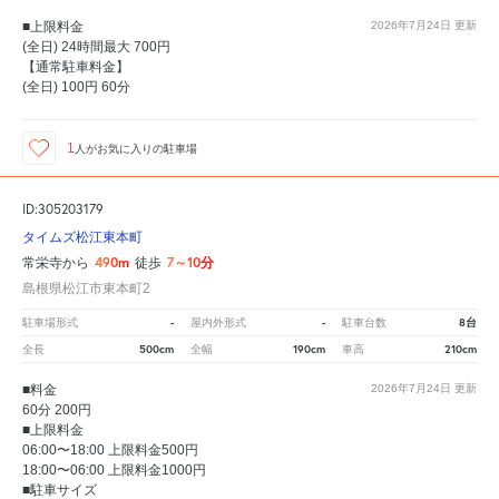
■上限料金
2026年7月24日
更新
(全日) 24時間最大 700円
【通常駐車料金】
(全日) 100円 60分
1
人が
お気に入りの駐車場
ID:305203179
タイムズ松江東本町
490m
7～10分
常栄寺から
徒歩
島根県松江市東本町2
-
-
8台
駐車場形式
屋内外形式
駐車台数
500cm
190cm
210cm
全長
全幅
車高
■料金
2026年7月24日
更新
60分 200円
■上限料金
06:00〜18:00 上限料金500円
18:00〜06:00 上限料金1000円
■駐車サイズ