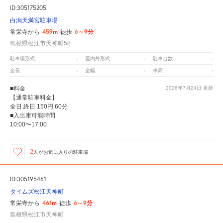
ID:305175205
白潟天満宮駐車場
459m
6～9分
常栄寺から
徒歩
島根県松江市天神町58
-
-
-
駐車場形式
屋内外形式
駐車台数
-
-
-
全長
全幅
車高
■料金
2026年7月24日
更新
【通常駐車料金】
全日 終日 150円 60分
■入出庫可能時間
10:00〜17:00
2
人が
お気に入りの駐車場
ID:305195461
タイムズ松江天神町
461m
6～9分
常栄寺から
徒歩
島根県松江市天神町