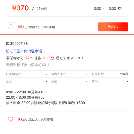
¥370
/
24
0:00
～
0:00
空
時間
予約へ
89
人が
お気に入りの駐車場
ID:305022138
松江市営／白潟駐車場
92m
2～3分
常栄寺から
徒歩
近くてオススメ！
島根県松江市白瀉本町43-1
-
-
135台
駐車場形式
屋内外形式
駐車台数
-
-
-
全長
全幅
車高
8:00～22:00 30分毎¥100
22:00～8:00 30分毎¥50
最大料金 22:00以降連続6時間以上翌8:00迄 ¥600
9
人が
お気に入りの駐車場