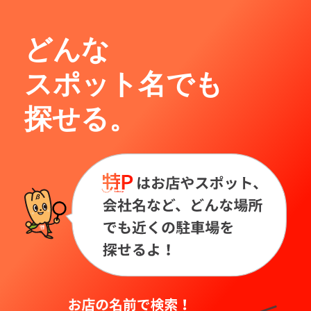
どんな
スポット名でも
探せる。