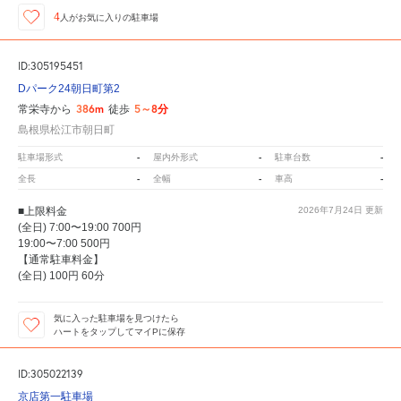
4
人が
お気に入りの駐車場
ID:305195451
Dパーク24朝日町第2
386m
5～8分
常栄寺から
徒歩
島根県松江市朝日町
-
-
-
駐車場形式
屋内外形式
駐車台数
-
-
-
全長
全幅
車高
■上限料金
2026年7月24日
更新
(全日) 7:00〜19:00 700円
19:00〜7:00 500円
【通常駐車料金】
(全日) 100円 60分
気に入った駐車場を見つけたら
ハートをタップしてマイPに保存
ID:305022139
京店第一駐車場