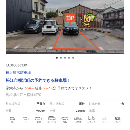
ID:310036139
横浜町70駐車場
松江市横浜町の予約できる駐車場！
654m
9～13分
常栄寺から
徒歩
予約できてオススメ！
島根県松江市横浜町70
平置き
屋外
1台
駐車場形式
屋内外形式
駐車台数
900cm
220cm
-
全長
全幅
車高
軽
コ
中型
ボックス
SUV
大型車
トラック
原付
バイク