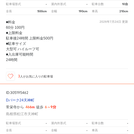
-
-
10台
駐車場形式
屋内外形式
駐車台数
500cm
190cm
210cm
全長
全幅
車高
■料金
2026年7月24日
更新
60分 100円
■上限料金
駐車後24時間 上限料金500円
■駐車サイズ
大型可 ハイルーフ可
■入出庫可能時間
24時間
3
人が
お気に入りの駐車場
ID:305195462
Dパーク24天神町
466m
6～9分
常栄寺から
徒歩
島根県松江市天神町
-
-
-
駐車場形式
屋内外形式
駐車台数
-
-
-
全長
全幅
車高