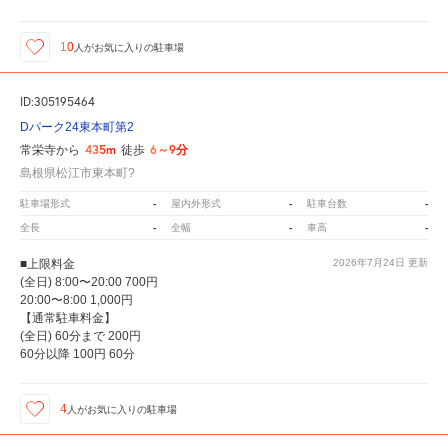
10
人が
お気に入りの駐車場
ID:305195464
Dパーク24東本町第2
435m
6～9分
常栄寺から
徒歩
島根県松江市東本町?
-
-
-
駐車場形式
屋内外形式
駐車台数
-
-
-
全長
全幅
車高
■上限料金
2026年7月24日
更新
(全日) 8:00〜20:00 700円
20:00〜8:00 1,000円
【通常駐車料金】
(全日) 60分まで 200円
60分以降 100円 60分
4
人が
お気に入りの駐車場