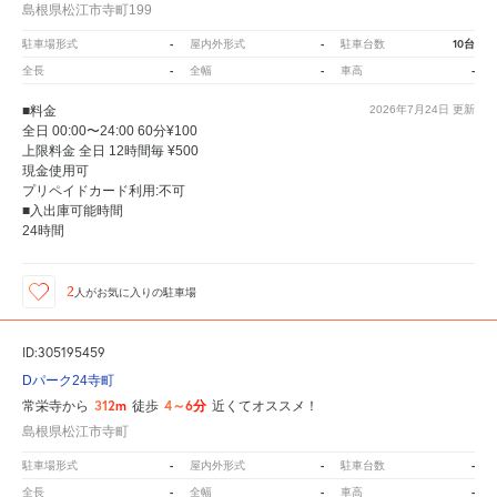
島根県松江市寺町199
-
-
10台
駐車場形式
屋内外形式
駐車台数
-
-
-
全長
全幅
車高
■料金
2026年7月24日
更新
全日 00:00〜24:00 60分¥100
上限料金 全日 12時間毎 ¥500
現金使用可
プリペイドカード利用:不可
■入出庫可能時間
24時間
2
人が
お気に入りの駐車場
ID:305195459
Dパーク24寺町
312m
4～6分
常栄寺から
徒歩
近くてオススメ！
島根県松江市寺町
-
-
-
駐車場形式
屋内外形式
駐車台数
-
-
-
全長
全幅
車高