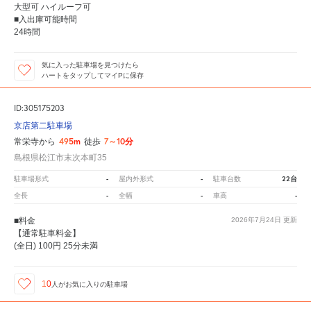
大型可 ハイルーフ可
■入出庫可能時間
24時間
気に入った駐車場を見つけたら
ハートをタップしてマイPに保存
ID:305175203
京店第二駐車場
495m
7～10分
常栄寺から
徒歩
島根県松江市末次本町35
-
-
22台
駐車場形式
屋内外形式
駐車台数
-
-
-
全長
全幅
車高
■料金
2026年7月24日
更新
【通常駐車料金】
(全日) 100円 25分未満
10
人が
お気に入りの駐車場