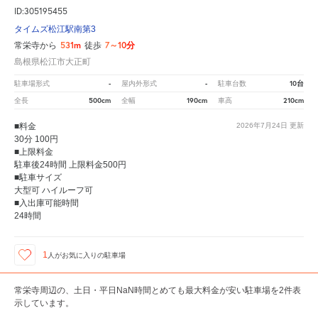
ID:305195455
タイムズ松江駅南第3
531m
7～10分
常栄寺から
徒歩
島根県松江市大正町
-
-
10台
駐車場形式
屋内外形式
駐車台数
500cm
190cm
210cm
全長
全幅
車高
■料金
2026年7月24日
更新
30分 100円
■上限料金
駐車後24時間 上限料金500円
■駐車サイズ
大型可 ハイルーフ可
■入出庫可能時間
24時間
1
人が
お気に入りの駐車場
常栄寺周辺の、土日・平日NaN時間とめても最大料金が安い駐車場を2件表
示しています。