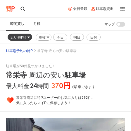
会員登録
駐車場貸出
時間貸し
月極
マップ
近い特P順
車種
今日
明日
日付
駐車場予約の特P
常栄寺 近くの安い駐車場
駐車場が50件見つかりました！
常栄寺
周辺の安い
駐車場
370円
24
時間
最大料金
で駐車できます
292
常栄寺周辺に特Pユーザーのお気に入りは
件。
気に入ったらマイPに保存しよう！