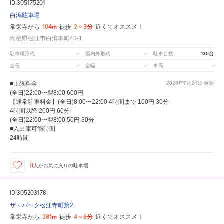
ID:305175201
白潟駐車場
104m
2～3分
常栄寺から
徒歩
近くてオススメ！
島根県松江市白瀉本町43-1
-
-
135台
駐車場形式
屋内外形式
駐車台数
-
-
-
全長
全幅
車高
■上限料金
2026年7月24日
更新
(全日)22:00〜翌8:00 600円
【通常駐車料金】(全日)8:00〜22:00 4時間まで 100円 30分
4時間以降 200円 60分
(全日)22:00〜翌8:00 50円 30分
■入出庫可能時間
24時間
8
人が
お気に入りの駐車場
ID:305203178
ザ・パーク松江寺町第2
281m
4～6分
常栄寺から
徒歩
近くてオススメ！