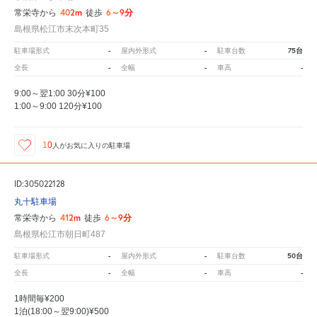
402m
6～9分
常栄寺から
徒歩
島根県松江市末次本町35
-
-
75台
駐車場形式
屋内外形式
駐車台数
-
-
-
全長
全幅
車高
9:00～翌1:00 30分¥100
1:00～9:00 120分¥100
10
人が
お気に入りの駐車場
ID:305022128
丸十駐車場
412m
6～9分
常栄寺から
徒歩
島根県松江市朝日町487
-
-
50台
駐車場形式
屋内外形式
駐車台数
-
-
-
全長
全幅
車高
1時間毎¥200
1泊(18:00～翌9:00)¥500