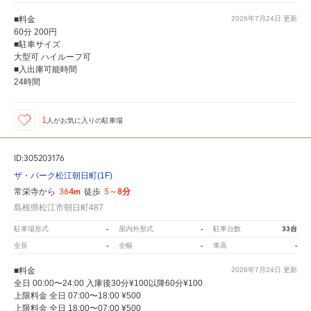
■料金
2026年7月24日
更新
60分 200円
■駐車サイズ
大型可 ハイルーフ可
■入出庫可能時間
24時間
1
人が
お気に入りの駐車場
ID:305203176
ザ・パーク松江朝日町(1F)
364m
5～8分
常栄寺から
徒歩
島根県松江市朝日町487
-
-
33台
駐車場形式
屋内外形式
駐車台数
-
-
-
全長
全幅
車高
■料金
2026年7月24日
更新
全日 00:00〜24:00 入庫後30分¥100以降60分¥100
上限料金 全日 07:00〜18:00 ¥500
上限料金 全日 18:00〜07:00 ¥500