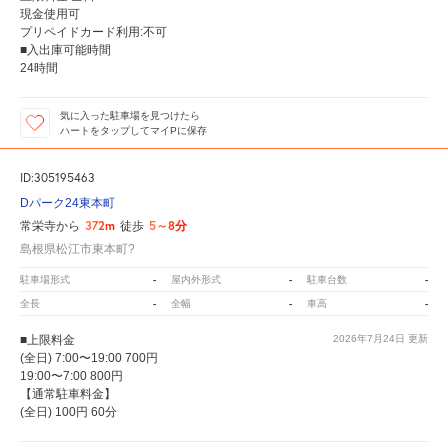
現金使用可
プリペイドカード利用:不可
■入出庫可能時間
24時間
気に入った駐車場を見つけたら
ハートをタップしてマイPに保存
ID:305195463
Dパーク24東本町
372m
5～8分
常栄寺から
徒歩
島根県松江市東本町?
-
-
-
駐車場形式
屋内外形式
駐車台数
-
-
-
全長
全幅
車高
■上限料金
2026年7月24日
更新
(全日) 7:00〜19:00 700円
19:00〜7:00 800円
【通常駐車料金】
(全日) 100円 60分