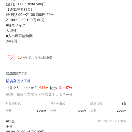
(全日)21:00〜8:00 500円
【通常駐車料金】
(全日)8:00〜21:00 200円 60分
21:00〜8:00 100円 60分
■駐車サイズ
大型可
■入出庫可能時間
24時間
1
人が
お気に入りの駐車場
ID:305071219
横浜宮沢２丁目
932m
12～17分
北井クリニックから
徒歩
神奈川県横浜市瀬谷区宮沢２丁目２７ー６
-
-
8台
駐車場形式
屋内外形式
駐車台数
500cm
190cm
200cm
全長
全幅
車高
■料金
2026年7月27日
更新
全日
08:00-20:00 15分/100円