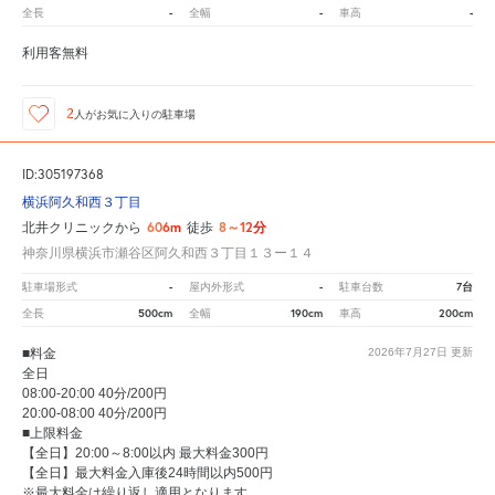
-
-
-
全長
全幅
車高
利用客無料
2
人が
お気に入りの駐車場
ID:305197368
横浜阿久和西３丁目
606m
8～12分
北井クリニックから
徒歩
神奈川県横浜市瀬谷区阿久和西３丁目１３ー１４
-
-
7台
駐車場形式
屋内外形式
駐車台数
500cm
190cm
200cm
全長
全幅
車高
■料金
2026年7月27日
更新
全日
08:00-20:00 40分/200円
20:00-08:00 40分/200円
■上限料金
【全日】20:00～8:00以内 最大料金300円
【全日】最大料金入庫後24時間以内500円
※最大料金は繰り返し適用となります。