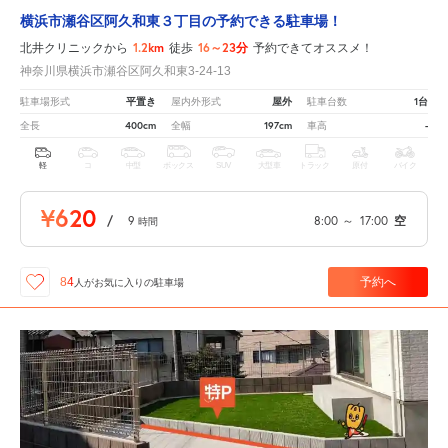
横浜市瀬谷区阿久和東３丁目の予約できる駐車場！
1.2km
16～23分
北井クリニックから
徒歩
予約できてオススメ！
神奈川県横浜市瀬谷区阿久和東3-24-13
平置き
屋外
1台
駐車場形式
屋内外形式
駐車台数
400cm
197cm
-
全長
全幅
車高
軽
コ
中型
ボックス
SUV
大型車
トラック
原付
バイク
¥620
/
9
8:00
～
17:00
空
時間
予約へ
84
人が
お気に入りの駐車場