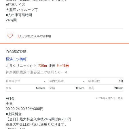
■駐車サイズ
大型可 ハイルーフ可
■入出庫可能時間
24時間
1
人が
お気に入りの駐車場
ID:305071215
横浜二ツ橋町
720m
9～13分
北井クリニックから
徒歩
神奈川県横浜市瀬谷区二ツ橋町１６ー４
-
-
6台
駐車場形式
屋内外形式
駐車台数
500cm
190cm
200cm
全長
全幅
車高
■料金
2026年7月27日
更新
全日
00:00-24:00 60分/300円
■上限料金
【全日】最大料金入庫後24時間以内700円
※最大料金は繰り返し適用となります。