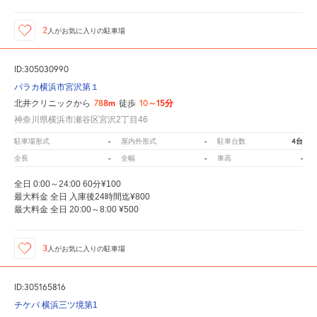
2
人が
お気に入りの駐車場
ID:305030990
パラカ横浜市宮沢第１
788m
10～15分
北井クリニックから
徒歩
神奈川県横浜市瀬谷区宮沢2丁目46
-
-
4台
駐車場形式
屋内外形式
駐車台数
-
-
-
全長
全幅
車高
全日 0:00～24:00 60分¥100
最大料金 全日 入庫後24時間迄¥800
最大料金 全日 20:00～8:00 ¥500
3
人が
お気に入りの駐車場
ID:305165816
チケパ 横浜三ツ境第1