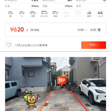
平置き
屋外
1台
駐車場形式
屋内外形式
駐車台数
510cm
270cm
-
全長
全幅
車高
軽
コ
中型
ボックス
SUV
大型車
トラック
原付
バイク
¥620
/
24
0:00
～
0:00
空
時間
予約へ
145
人が
お気に入りの駐車場