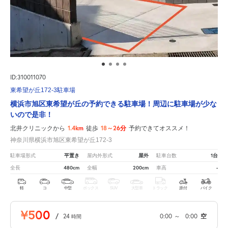
ID:310011070
東希望が丘172-3駐車場
横浜市旭区東希望が丘の予約できる駐車場！周辺に駐車場が少な
いので是非！
1.4km
18～26分
北井クリニックから
徒歩
予約できてオススメ！
神奈川県横浜市旭区東希望が丘172-3
平置き
屋外
1台
駐車場形式
屋内外形式
駐車台数
480cm
200cm
-
全長
全幅
車高
軽
コ
中型
ボックス
SUV
大型車
トラック
原付
バイク
¥500
/
24
0:00
～
0:00
空
時間