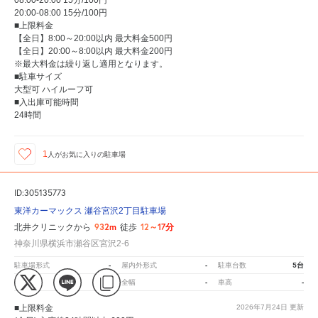
20:00-08:00 15分/100円
■上限料金
【全日】8:00～20:00以内 最大料金500円
【全日】20:00～8:00以内 最大料金200円
※最大料金は繰り返し適用となります。
■駐車サイズ
大型可 ハイルーフ可
■入出庫可能時間
24時間
1
人が
お気に入りの駐車場
ID:305135773
東洋カーマックス 瀬谷宮沢2丁目駐車場
932m
12～17分
北井クリニックから
徒歩
神奈川県横浜市瀬谷区宮沢2-6
-
-
5台
駐車場形式
屋内外形式
駐車台数
-
-
-
全長
全幅
車高
■上限料金
2026年7月24日
更新