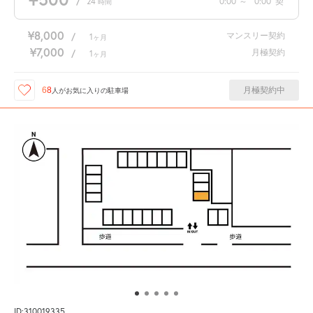
/
24
0:00
～
0:00
契
時間
¥8,000
マンスリー契約
/
1
ヶ月
¥7,000
月極契約
/
1
ヶ月
月極契約中
68
人が
お気に入りの駐車場
ID:310019335