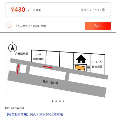
¥430
/
8
9:00
～
17:00
空
時間
予約へ
7
人が
お気に入りの駐車場
ID:310026974
【軽自動車専用】阿久和東3-24-13駐車場