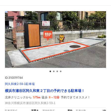
ID:310019744
阿久和東2-59-1駐車場
横浜市瀬谷区阿久和東２丁目の予約できる駐車場！
575m
8～12分
北井クリニックから
徒歩
予約できてオススメ！
神奈川県横浜市瀬谷区阿久和東2-59-1
平置き
屋外
1台
駐車場形式
屋内外形式
駐車台数