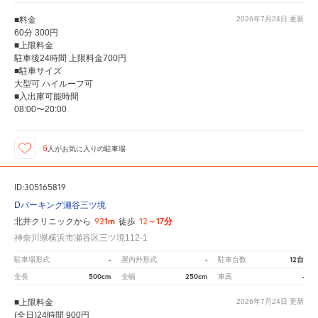
■料金
2026年7月24日
更新
60分 300円
■上限料金
駐車後24時間 上限料金700円
■駐車サイズ
大型可 ハイルーフ可
■入出庫可能時間
08:00〜20:00
6
人が
お気に入りの駐車場
ID:305165819
Dパーキング瀬谷三ツ境
921m
12～17分
北井クリニックから
徒歩
神奈川県横浜市瀬谷区三ツ境112-1
-
-
12台
駐車場形式
屋内外形式
駐車台数
500cm
250cm
-
全長
全幅
車高
■上限料金
2026年7月24日
更新
(全日)24時間 900円