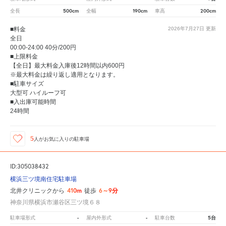
500cm
190cm
200cm
全長
全幅
車高
■料金
2026年7月27日
更新
全日
00:00-24:00 40分/200円
■上限料金
【全日】最大料金入庫後12時間以内600円
※最大料金は繰り返し適用となります。
■駐車サイズ
大型可 ハイルーフ可
■入出庫可能時間
24時間
5
人が
お気に入りの駐車場
ID:305038432
横浜三ツ境南住宅駐車場
410m
6～9分
北井クリニックから
徒歩
神奈川県横浜市瀬谷区三ツ境６８
-
-
5台
駐車場形式
屋内外形式
駐車台数