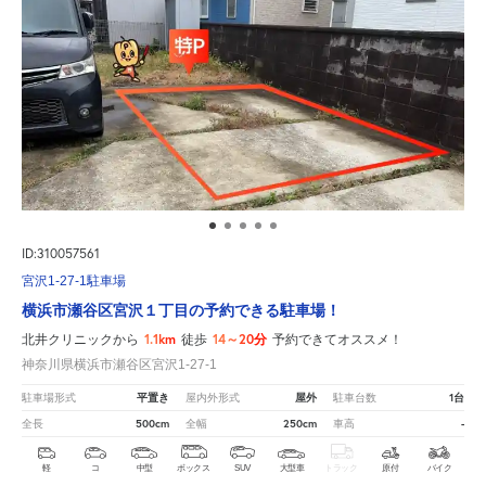
ID:310057561
宮沢1-27-1駐車場
横浜市瀬谷区宮沢１丁目の予約できる駐車場！
1.1km
14～20分
北井クリニックから
徒歩
予約できてオススメ！
神奈川県横浜市瀬谷区宮沢1-27-1
平置き
屋外
1台
駐車場形式
屋内外形式
駐車台数
500cm
250cm
-
全長
全幅
車高
軽
コ
中型
ボックス
SUV
大型車
トラック
原付
バイク