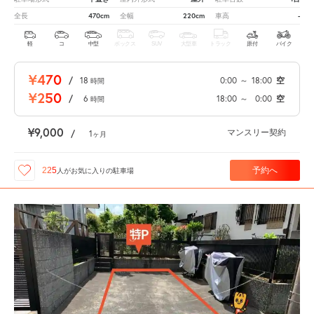
470cm
220cm
-
全長
全幅
車高
軽
コ
中型
ボックス
SUV
大型車
トラック
原付
バイク
¥470
/
18
0:00
～
18:00
空
時間
¥250
/
6
18:00
～
0:00
空
時間
¥9,000
マンスリー契約
/
1
ヶ月
予約へ
225
人が
お気に入りの駐車場