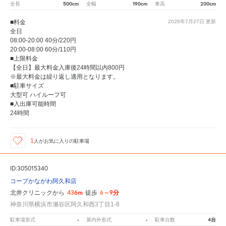
500cm
190cm
200cm
全長
全幅
車高
■料金
2026年7月27日
更新
全日
08:00-20:00 40分/220円
20:00-08:00 60分/110円
■上限料金
【全日】最大料金入庫後24時間以内800円
※最大料金は繰り返し適用となります。
■駐車サイズ
大型可 ハイルーフ可
■入出庫可能時間
24時間
1
人が
お気に入りの駐車場
ID:305015340
コープかながわ阿久和店
436m
6～9分
北井クリニックから
徒歩
神奈川県横浜市瀬谷区阿久和西3丁目1-8
-
-
4台
駐車場形式
屋内外形式
駐車台数