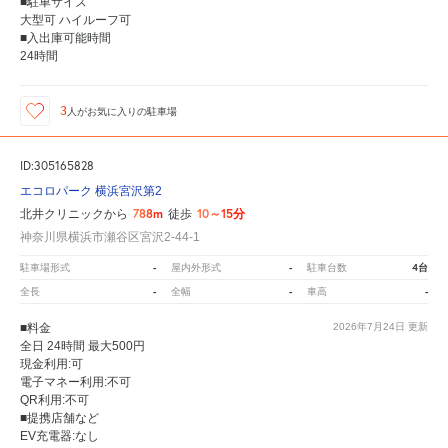
■駐車サイズ
大型可 ハイルーフ可
■入出庫可能時間
24時間
3
人が
お気に入りの駐車場
ID:305165828
エコロパーク 横浜宮沢第2
788m
10～15分
北井クリニックから
徒歩
神奈川県横浜市瀬谷区宮沢2-44-1
-
-
4台
駐車場形式
屋内外形式
駐車台数
-
-
-
全長
全幅
車高
■料金
2026年7月24日
更新
全日 24時間 最大500円
現金利用:可
電子マネー利用:不可
QR利用:不可
■提携店舗など
EV充電器:なし