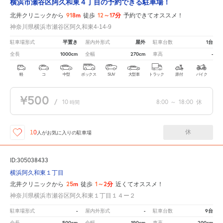
横浜市瀬谷区阿久和東４丁目の予約できる駐車場！
918m
12～17分
北井クリニックから
徒歩
予約できてオススメ！
神奈川県横浜市瀬谷区阿久和東4-14-9
平置き
屋外
1台
駐車場形式
屋内外形式
駐車台数
1000cm
270cm
-
全長
全幅
車高
軽
コ
中型
ボックス
SUV
大型車
トラック
原付
バイク
¥500
/
10
8:00
～
18:00
休
時間
休
10
人が
お気に入りの駐車場
ID:305038433
横浜阿久和東１丁目
25m
1～2分
北井クリニックから
徒歩
近くてオススメ！
神奈川県横浜市瀬谷区阿久和東１丁目１４ー２
-
-
9台
駐車場形式
屋内外形式
駐車台数
500cm
190cm
200cm
全長
全幅
車高