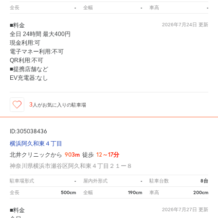
-
-
-
全長
全幅
車高
■料金
2026年7月24日
更新
全日 24時間 最大400円
現金利用:可
電子マネー利用:不可
QR利用:不可
■提携店舗など
EV充電器:なし
3
人が
お気に入りの駐車場
ID:305038436
横浜阿久和東４丁目
903m
12～17分
北井クリニックから
徒歩
神奈川県横浜市瀬谷区阿久和東４丁目２１ー８
-
-
8台
駐車場形式
屋内外形式
駐車台数
500cm
190cm
200cm
全長
全幅
車高
■料金
2026年7月27日
更新