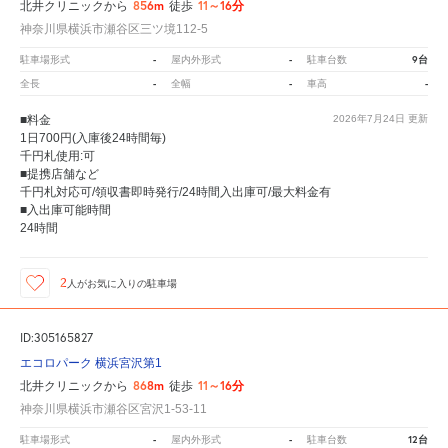
856m
11～16分
北井クリニックから
徒歩
神奈川県横浜市瀬谷区三ツ境112-5
-
-
9台
駐車場形式
屋内外形式
駐車台数
-
-
-
全長
全幅
車高
■料金
2026年7月24日
更新
1日700円(入庫後24時間毎)
千円札使用:可
■提携店舗など
千円札対応可/領収書即時発行/24時間入出庫可/最大料金有
■入出庫可能時間
24時間
2
人が
お気に入りの駐車場
ID:305165827
エコロパーク 横浜宮沢第1
868m
11～16分
北井クリニックから
徒歩
神奈川県横浜市瀬谷区宮沢1-53-11
-
-
12台
駐車場形式
屋内外形式
駐車台数