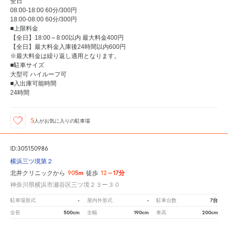
全日
08:00-18:00 60分/300円
18:00-08:00 60分/300円
■上限料金
【全日】18:00～8:00以内 最大料金400円
【全日】最大料金入庫後24時間以内600円
※最大料金は繰り返し適用となります。
■駐車サイズ
大型可 ハイルーフ可
■入出庫可能時間
24時間
5
人が
お気に入りの駐車場
ID:305150986
横浜三ツ境第２
905m
12～17分
北井クリニックから
徒歩
神奈川県横浜市瀬谷区三ツ境２３ー３０
-
-
7台
駐車場形式
屋内外形式
駐車台数
500cm
190cm
200cm
全長
全幅
車高