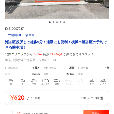
ID:310007087
二ツ橋町60-13駐車場
瀬谷区役所まで徒歩5分！通勤にも便利！横浜市瀬谷区の予約で
きる駐車場！
833m
11～16分
北井クリニックから
徒歩
予約できてオススメ！
神奈川県横浜市瀬谷区二ツ橋町60-13
平置き
屋外
1台
駐車場形式
屋内外形式
駐車台数
550cm
230cm
-
全長
全幅
車高
軽
コ
中型
ボックス
SUV
大型車
トラック
原付
バイク
¥620
/
13
7:30
～
20:30
空
時間
予約へ
137
人が
お気に入りの駐車場