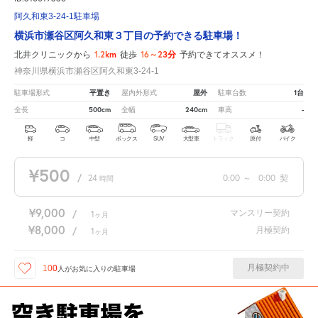
阿久和東3-24-1駐車場
横浜市瀬谷区阿久和東３丁目の予約できる駐車場！
1.2km
16～23分
北井クリニックから
徒歩
予約できてオススメ！
神奈川県横浜市瀬谷区阿久和東3-24-1
平置き
屋外
1台
駐車場形式
屋内外形式
駐車台数
500cm
240cm
-
全長
全幅
車高
軽
コ
中型
ボックス
SUV
大型車
トラック
原付
バイク
¥500
/
24
0:00
～
0:00
契
時間
¥9,000
マンスリー契約
/
1
ヶ月
¥8,000
月極契約
/
1
ヶ月
月極契約中
100
人が
お気に入りの駐車場