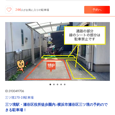
予約へ
244
人が
お気に入りの駐車場
ID:310049706
三ツ境170-19駐車場
三ツ境駅・瀬谷区役所徒歩圏内♪横浜市瀬谷区三ツ境の予約ので
きる駐車場！