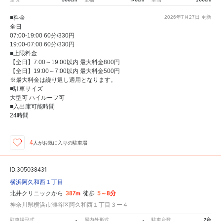
■料金
2026年7月27日
更新
全日
07:00-19:00 60分/330円
19:00-07:00 60分/330円
■上限料金
【全日】7:00～19:00以内 最大料金800円
【全日】19:00～7:00以内 最大料金500円
※最大料金は繰り返し適用となります。
■駐車サイズ
大型可 ハイルーフ可
■入出庫可能時間
24時間
4
人が
お気に入りの駐車場
ID:305038431
横浜阿久和西１丁目
387m
5～8分
北井クリニックから
徒歩
神奈川県横浜市瀬谷区阿久和西１丁目３ー４
-
-
7台
駐車場形式
屋内外形式
駐車台数