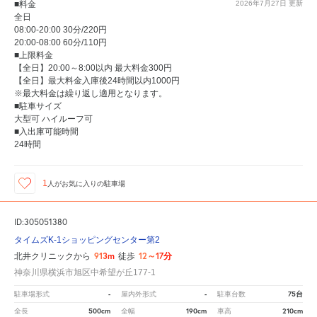
■料金
2026年7月27日
更新
全日
08:00-20:00 30分/220円
20:00-08:00 60分/110円
■上限料金
【全日】20:00～8:00以内 最大料金300円
【全日】最大料金入庫後24時間以内1000円
※最大料金は繰り返し適用となります。
■駐車サイズ
大型可 ハイルーフ可
■入出庫可能時間
24時間
1
人が
お気に入りの駐車場
ID:305051380
タイムズK-1ショッピングセンター第2
913m
12～17分
北井クリニックから
徒歩
神奈川県横浜市旭区中希望が丘177-1
-
-
75台
駐車場形式
屋内外形式
駐車台数
500cm
190cm
210cm
全長
全幅
車高