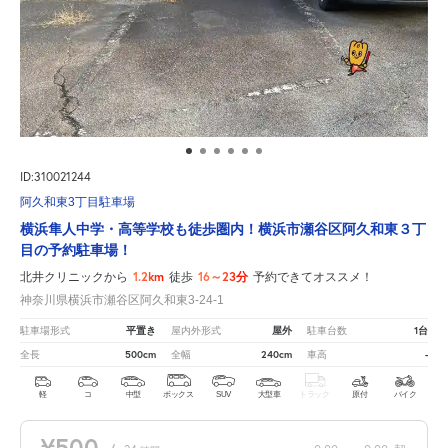
ID:310021244
阿久和東3丁目駐車場
横浜隼人中学・高等学校も徒歩圏内！横浜市瀬谷区阿久和東３丁
目の予約駐車場！
1.2km
16～23分
北井クリニックから
徒歩
予約できてオススメ！
神奈川県横浜市瀬谷区阿久和東3-24-1
平置き
屋外
1台
駐車場形式
屋内外形式
駐車台数
500cm
240cm
-
全長
全幅
車高
軽
コ
中型
ボックス
SUV
大型車
トラック
原付
バイク
¥500