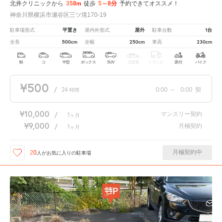
358m
5～8分
北井クリニックから
徒歩
予約できてオススメ！
神奈川県横浜市瀬谷区三ツ境170-19
平置き
屋外
1台
駐車場形式
屋内外形式
駐車台数
500cm
250cm
230cm
全長
全幅
車高
軽
コ
中型
ボックス
SUV
大型車
トラック
原付
バイク
¥500
/
24
0:00
～
0:00
契
時間
¥10,000
マンスリー契約
/
1
ヶ月
¥9,000
月極契約
/
1
ヶ月
月極契約中
20
人が
お気に入りの駐車場