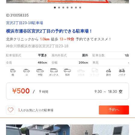
ID:310058335
宮沢2丁目23-18駐車場
横浜市瀬谷区宮沢2丁目の予約できる駐車場！
1.0km
13～19分
北井クリニックから
徒歩
予約できてオススメ！
神奈川県横浜市瀬谷区宮沢2丁目23-18
平置き
屋外
1台
駐車場形式
屋内外形式
駐車台数
480cm
200cm
-
全長
全幅
車高
軽
コ
中型
ボックス
SUV
大型車
トラック
原付
バイク
¥500
/
9
9:30
～
18:30
空
時間
予約へ
1
人が
お気に入りの駐車場