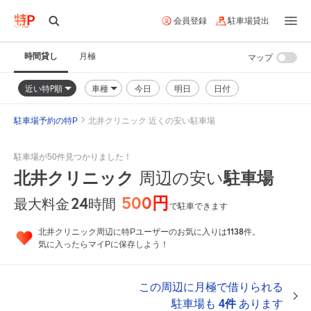
会員登録
駐車場貸出
時間貸し
月極
マップ
近い特P順
車種
今日
明日
日付
駐車場予約の特P
北井クリニック 近くの安い駐車場
駐車場が50件見つかりました！
北井クリニック
周辺の安い
駐車場
500円
24
時間
最大料金
で駐車できます
1138
北井クリニック周辺に特Pユーザーのお気に入りは
件。
気に入ったらマイPに保存しよう！
この周辺に月極で借りられる
駐車場も
4件
あります