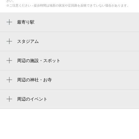
さい。
※ご注意ください - 徒歩時間は地形の状況や迂回路を反映できていない場合があります。
最寄り駅
周辺に最寄り駅が見つかりませんでした。
スタジアム
周辺にスタジアムが見つかりませんでした。
周辺の施設・スポット
ゲストハウス梅月・旅館
まきた旅館
周辺の神社・お寺
宝照寺
まちかどステーション
大蓮寺
周辺のイベント
ふみ子の手作り工房
倉吉銀座商店街 GINZA 土曜夜市
出雲大社倉吉分院
赤瓦一号館～十六号館
第48回 倉吉打吹まつり
妙寂寺
赤瓦一号館～十六号館
特別展 ばえる！映える！「超食品サンプ
打吹回廊
ル展」