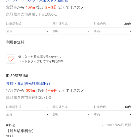
スーパーマーケット東宝ストア新町店
109m
2～3分
宝照寺から
徒歩
近くてオススメ！
鳥取県倉吉市新町3丁目1080-1
-
-
30台
駐車場形式
屋内外形式
駐車台数
-
-
-
全長
全幅
車高
利用客無料
気に入った駐車場を見つけたら
ハートをタップしてマイPに保存
ID:305175188
琴櫻・赤瓦観光駐車場(P2)
301m
4～6分
宝照寺から
徒歩
近くてオススメ！
鳥取県倉吉市東仲町2571-3
-
-
13台
駐車場形式
屋内外形式
駐車台数
-
-
-
全長
全幅
車高
■料金
2026年7月24日
更新
【通常駐車料金】
無料