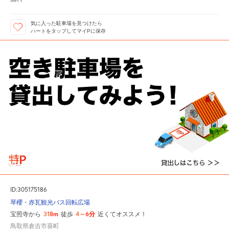
気に入った駐車場を見つけたら
ハートをタップしてマイPに保存
ID:305175186
琴櫻・赤瓦観光バス回転広場
318m
4～6分
宝照寺から
徒歩
近くてオススメ！
鳥取県倉吉市葵町