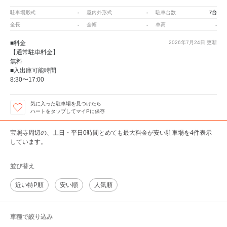
-
-
7台
駐車場形式
屋内外形式
駐車台数
-
-
-
全長
全幅
車高
■料金
2026年7月24日
更新
【通常駐車料金】
無料
■入出庫可能時間
8:30〜17:00
気に入った駐車場を見つけたら
ハートをタップしてマイPに保存
宝照寺周辺の、土日・平日0時間とめても最大料金が安い駐車場を4件表示
しています。
並び替え
近い特P順
安い順
人気順
車種で絞り込み