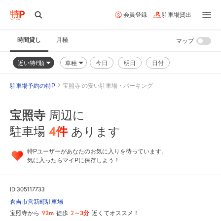
会員登録
駐車場貸出
時間貸し
月極
マップ
近い特P順
車種
今日
明日
日付
駐車場予約の特P
宝照寺 の安い駐車場・パーキング
宝照寺
周辺に
4
件
駐車場
あります
特Pユーザーがあなたのお気に入りを待っています。
気に入ったらマイPに保存しよう！
ID:305117733
倉吉市営新町駐車場
92m
2～3分
宝照寺から
徒歩
近くてオススメ！