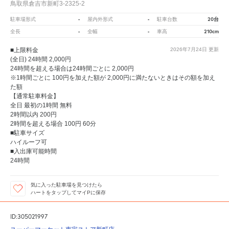
鳥取県倉吉市新町3-2325-2
-
-
20台
駐車場形式
屋内外形式
駐車台数
-
-
210cm
全長
全幅
車高
■上限料金
2026年7月24日
更新
(全日) 24時間 2,000円
24時間を超える場合は24時間ごとに 2,000円
※1時間ごとに 100円を加えた額が 2,000円に満たないときはその額を加え
た額
【通常駐車料金】
全日 最初の1時間 無料
2時間以内 200円
2時間を超える場合 100円 60分
■駐車サイズ
ハイルーフ可
■入出庫可能時間
24時間
気に入った駐車場を見つけたら
ハートをタップしてマイPに保存
ID:305021997