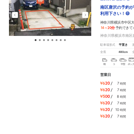
南区唐沢の予約が
利用下さい！😄
神奈川県横浜市中区大和
14～20分
予約できて
神奈川県横浜市南区
平置き
駐車場形式
480cm
全長
軽
コ
中型
ボッ
営業日
¥620
/
7
時間
¥620
/
7
時間
¥500
/
8
時間
¥620
/
7
時間
¥620
/
10
時間
¥620
/
7
時間
神奈川県横浜市中区大和町2-34-5
周辺の格安
駐車場
マップです。他の駐車場がありましたら、