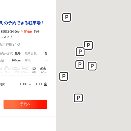
町の予約できる駐車場！
516m
町2-34-5から
徒歩
ススメ！
之谷町94-3
屋外
1台
屋内外形式
駐車台数
200cm
-
全幅
車高
クス
SUV
大型車
トラック
原付
バイク
0:00
～
0:00
空
時間
予約へ