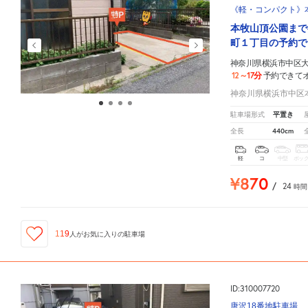
《軽・コンパクト》本
本牧山頂公園まで
町１丁目の予約で
神奈川県横浜市中区大和
12～17分
予約できて
神奈川県横浜市中区本
平置き
駐車場形式
440cm
全長
軽
コ
中型
ボッ
¥870
/
24
時間
119
人が
お気に入りの駐車場
ID:310007720
唐沢18番地駐車場