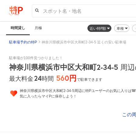
スポット名・地名
時間貸し
月極
近い特P順
車種
駐車場予約の特P
神奈川県横浜市中区大和町2-34-5 近くの安い駐車場
駐車場が100件見つかりました！
神奈川県横浜市中区大和町2-34-5
周辺
560円
24
時間
最大料金
で駐車できます
18
神奈川県横浜市中区大和町2-34-5周辺に特Pユーザーのお気に入りは
気に入ったらマイPに保存しよう！
この