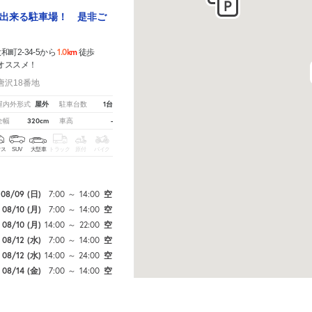
出来る駐車場！ 是非ご
1.0km
町2-34-5から
徒歩
オススメ！
唐沢18番地
屋外
1台
屋内外形式
駐車台数
320cm
-
全幅
車高
クス
SUV
大型車
トラック
原付
バイク
08/09
(日)
7:00
～
14:00
空
08/10
(月)
7:00
～
14:00
空
08/10
(月)
14:00
～
22:00
空
08/12
(水)
7:00
～
14:00
空
08/12
(水)
14:00
～
24:00
空
08/14
(金)
7:00
～
14:00
空
こちら
から教えてください。
※ご注意ください - 徒歩時間は地形の状況や迂回路を反映できていな