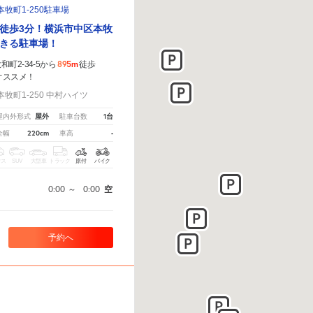
牧町1-250駐車場
徒歩3分！横浜市中区本牧
きる駐車場！
895m
町2-34-5から
徒歩
オススメ！
牧町1-250 中村ハイツ
屋外
1台
屋内外形式
駐車台数
220cm
-
全幅
車高
クス
SUV
大型車
トラック
原付
バイク
0:00
～
0:00
空
予約へ