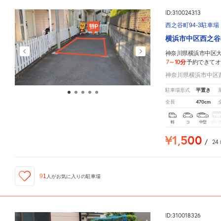
ID:310024313
西之谷町94-3駐車場
横浜市中区西之谷
神奈川県横浜市中区大和
7～10分
予約できてオ
神奈川県横浜市中区西
平置き
駐車場形式
470cm
全長
軽
コ
中型
ボッ
¥1,500
/
24
91
人が
お気に入りの駐車場
ID:310018326