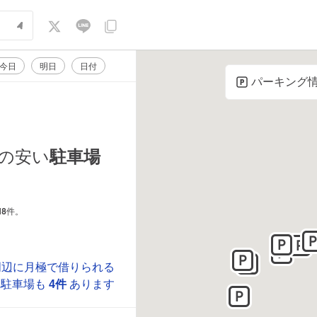
今日
明日
日付
パーキング
駐車場
の安い
18
件。
周辺に月極で借りられる
駐車場も
4件
あります