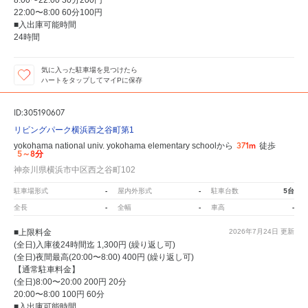
22:00〜8:00 60分100円
■入出庫可能時間
24時間
気に入った駐車場を見つけたら
ハートをタップしてマイPに保存
ID:305190607
リビングパーク横浜西之谷町第1
371m
yokohama national univ. yokohama elementary schoolから
徒歩
5～8分
神奈川県横浜市中区西之谷町102
-
-
5台
駐車場形式
屋内外形式
駐車台数
-
-
-
全長
全幅
車高
■上限料金
2026年7月24日
更新
(全日)入庫後24時間迄 1,300円 (繰り返し可)
(全日)夜間最高(20:00〜8:00) 400円 (繰り返し可)
【通常駐車料金】
(全日)8:00〜20:00 200円 20分
20:00〜8:00 100円 60分
■入出庫可能時間