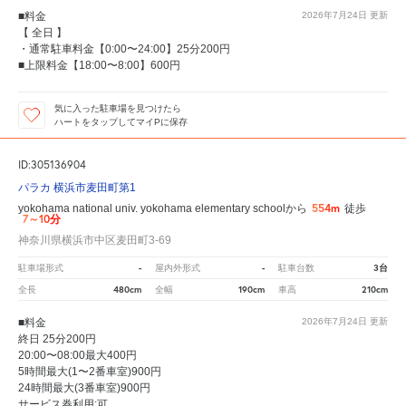
■料金
2026年7月24日
更新
【 全日 】
・通常駐車料金【0:00〜24:00】25分200円
■上限料金【18:00〜8:00】600円
気に入った駐車場を見つけたら
ハートをタップしてマイPに保存
ID:305136904
パラカ 横浜市麦田町第1
554m
yokohama national univ. yokohama elementary schoolから
徒歩
7～10分
神奈川県横浜市中区麦田町3-69
-
-
3台
駐車場形式
屋内外形式
駐車台数
480cm
190cm
210cm
全長
全幅
車高
■料金
2026年7月24日
更新
終日 25分200円
20:00〜08:00最大400円
5時間最大(1〜2番車室)900円
24時間最大(3番車室)900円
サービス券利用:可