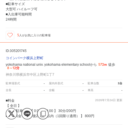
■駐車サイズ
大型可 ハイルーフ可
■入出庫可能時間
24時間
5
人が
お気に入りの駐車場
ID:305201745
コインパーク横浜上野町
572m
yokohama national univ. yokohama elementary schoolから
徒歩
8～12分
神奈川県横浜市中区上野町1丁7
-
-
3台
駐車場形式
屋内外形式
駐車台数
-
-
-
全長
全幅
車高
■料金
2026年7月24日
更新
【 全日 】
・通常駐車料金【 0:00〜24:00 】 30分/200円
■上限料金【 駐車後24時間以内（1回限り適用） 】 800円