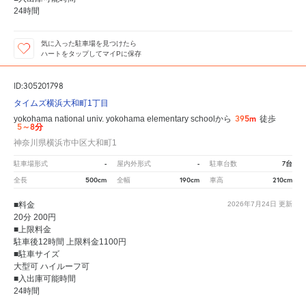
24時間
気に入った駐車場を見つけたら
ハートをタップしてマイPに保存
ID:305201798
タイムズ横浜大和町1丁目
395m
yokohama national univ. yokohama elementary schoolから
徒歩
5～8分
神奈川県横浜市中区大和町1
-
-
7台
駐車場形式
屋内外形式
駐車台数
500cm
190cm
210cm
全長
全幅
車高
■料金
2026年7月24日
更新
20分 200円
■上限料金
駐車後12時間 上限料金1100円
■駐車サイズ
大型可 ハイルーフ可
■入出庫可能時間
24時間