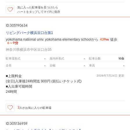
気に入った駐車場を見つけたら
ハートをタップしてマイPに保存
ID:305190634
リビングパーク横浜豆口台第1
439m
yokohama national univ. yokohama elementary schoolから
徒歩
6～9分
神奈川県横浜市中区豆口台35
-
-
10台
駐車場形式
屋内外形式
駐車台数
-
-
-
全長
全幅
車高
■上限料金
2026年7月24日
更新
(全日)入庫後24時間迄 900円 (前払いチケット式)
■入出庫可能時間
24時間
3
人が
お気に入りの駐車場
ID:305136959