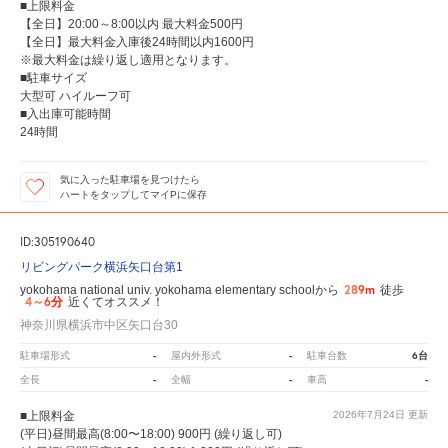
■上限料金
【全日】20:00～8:00以内 最大料金500円
【全日】最大料金入庫後24時間以内1600円
※最大料金は繰り返し適用となります。
■駐車サイズ
大型可 ハイルーフ可
■入出庫可能時間
24時間
気に入った駐車場を見つけたら
ハートをタップしてマイPに保存
ID:305190640
リビングパーク横浜矢口台第1
289m
yokohama national univ. yokohama elementary schoolから
徒歩
4～6分
近くてオススメ！
神奈川県横浜市中区矢口台30
-
-
6台
駐車場形式
屋内外形式
駐車台数
-
-
-
全長
全幅
車高
■上限料金
2026年7月24日
更新
(平日)昼間最高(8:00〜18:00) 900円 (繰り返し可)