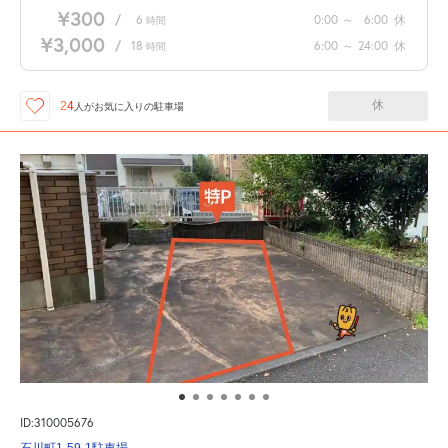
¥300
/
6
0:00
～
6:00
休
時間
¥3,000
/
18
6:00
～
24:00
休
時間
休
24
人が
お気に入りの駐車場
ID:310005676