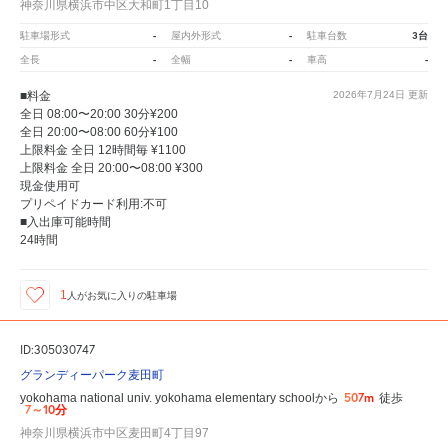
神奈川県横浜市中区大和町1丁目10
-
-
3台
駐車場形式
屋内外形式
駐車台数
-
-
-
全長
全幅
車高
■料金
2026年7月24日
更新
全日 08:00〜20:00 30分¥200
全日 20:00〜08:00 60分¥100
上限料金 全日 12時間毎 ¥1100
上限料金 全日 20:00〜08:00 ¥300
現金使用可
プリペイドカード利用:不可
■入出庫可能時間
24時間
1
人が
お気に入りの駐車場
ID:305030747
グランディーパーク麦田町
507m
yokohama national univ. yokohama elementary schoolから
徒歩
7～10分
神奈川県横浜市中区麦田町4丁目97