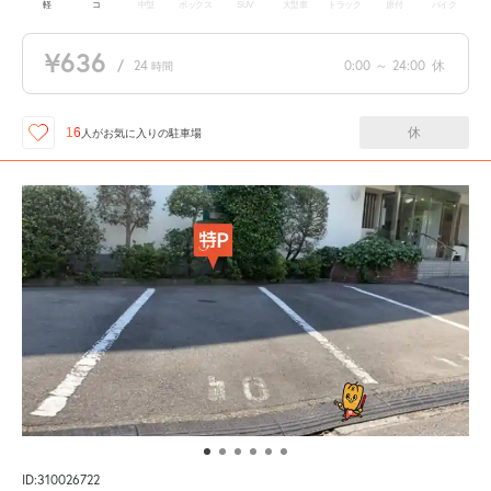
軽
コ
中型
ボックス
SUV
大型車
トラック
原付
バイク
¥636
/
24
0:00
～
24:00
休
時間
休
16
人が
お気に入りの駐車場
ID:310026722