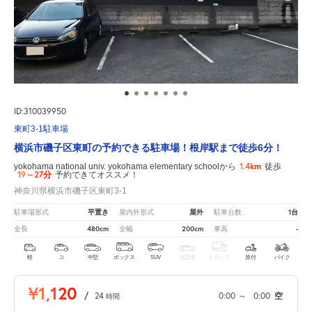
ID:310039950
東町3-1駐車場
横浜市磯子区東町の予約できる駐車場！根岸駅まで徒歩6分！
1.4km
yokohama national univ. yokohama elementary schoolから
徒歩
19～27分
予約できてオススメ！
神奈川県横浜市磯子区東町3-1
平置き
屋外
1台
駐車場形式
屋内外形式
駐車台数
480cm
200cm
-
全長
全幅
車高
軽
コ
中型
ボックス
SUV
大型車
トラック
原付
バイク
¥1,120
/
24
0:00
～
0:00
空
時間