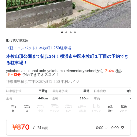
ID:310018326
《軽・コンパクト》本牧町1-250駐車場
本牧山頂公園まで徒歩3分！横浜市中区本牧町１丁目の予約でき
る駐車場！
714m
yokohama national univ. yokohama elementary schoolから
徒歩
9～13分
予約できてオススメ！
神奈川県横浜市中区本牧町1-250 中村ハイツ
平置き
屋外
1台
駐車場形式
屋内外形式
駐車台数
440cm
220cm
-
全長
全幅
車高
軽
コ
中型
ボックス
SUV
大型車
トラック
原付
バイク
¥870
/
24
0:00
～
0:00
空
時間