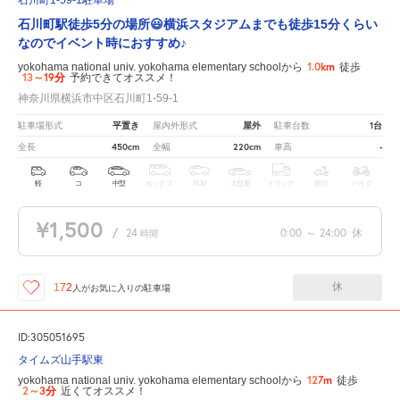
石川町1-59-1駐車場
石川町駅徒歩5分の場所😃横浜スタジアムまでも徒歩15分くらい
なのでイベント時におすすめ♪
1.0km
yokohama national univ. yokohama elementary schoolから
徒歩
13～19分
予約できてオススメ！
神奈川県横浜市中区石川町1-59-1
平置き
屋外
1台
駐車場形式
屋内外形式
駐車台数
450cm
220cm
-
全長
全幅
車高
軽
コ
中型
ボックス
SUV
大型車
トラック
原付
バイク
¥1,500
/
24
0:00
～
24:00
休
時間
休
172
人が
お気に入りの駐車場
ID:305051695
タイムズ山手駅東
127m
yokohama national univ. yokohama elementary schoolから
徒歩
2～3分
近くてオススメ！