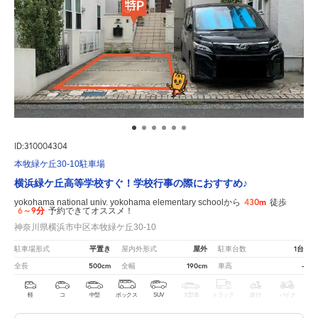
ID:310004304
本牧緑ケ丘30-10駐車場
横浜緑ケ丘高等学校すぐ！学校行事の際におすすめ♪
430m
yokohama national univ. yokohama elementary schoolから
徒歩
6～9分
予約できてオススメ！
神奈川県横浜市中区本牧緑ケ丘30-10
平置き
屋外
1台
駐車場形式
屋内外形式
駐車台数
500cm
190cm
-
全長
全幅
車高
軽
コ
中型
ボックス
SUV
大型車
トラック
原付
バイク