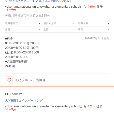
ショウワパーク山手竹之丸【ネコの目システム】
468m
yokohama national univ. yokohama elementary schoolから
徒歩
6～9分
神奈川県横浜市中区竹之丸138-4
-
-
-
駐車場形式
屋内外形式
駐車台数
-
-
-
全長
全幅
車高
■料金
2026年7月24日
更新
8:00〜20:00 30分 200円
20:00〜8:00 60分 100円
(全日) 8:00〜20:00 1000
20:00〜8:00 300
■入出庫可能時間
24時間
3
人が
お気に入りの駐車場
ID:305181393
大和町ESコインパーキング
472m
yokohama national univ. yokohama elementary schoolから
徒歩
6～9分