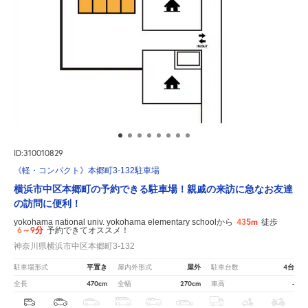
ID:310010829
《軽・コンパクト》本郷町3-132駐車場
横浜市中区本郷町の予約できる駐車場！親戚の来訪に急なお友達
の訪問に便利！
435m
yokohama national univ. yokohama elementary schoolから
徒歩
6～9分
予約できてオススメ！
神奈川県横浜市中区本郷町3-132
平置き
屋外
4台
駐車場形式
屋内外形式
駐車台数
470cm
270cm
-
全長
全幅
車高