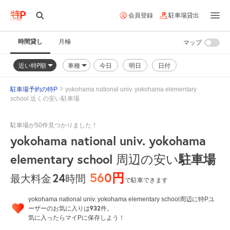
会員登録
駐車場貸出
時間貸し
月極
マップ
近い特P順
車種
今日
明日
日付
駐車場予約の特P
yokohama national univ. yokohama elementary
school 近くの安い駐車場
駐車場が50件見つかりました！
yokohama national univ. yokohama
elementary school
周辺の安い
駐車場
560円
24
時間
最大料金
で駐車できます
yokohama national univ. yokohama elementary school周辺に特Pユ
932
ーザーのお気に入りは
件。
気に入ったらマイPに保存しよう！