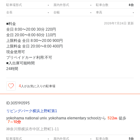
-
-
8台
駐車場形式
屋内外形式
駐車台数
-
-
-
全長
全幅
車高
■料金
2026年7月24日
更新
全日 8:00〜20:00 30分 220円
全日 20:00〜8:00 60分 110円
上限料金 全日 8:00〜20:00 900円
上限料金 全日 20:00〜8:00 400円
現金使用可
プリペイドカード利用:不可
■入出庫可能時間
24時間
4
人が
お気に入りの駐車場
ID:305190595
リビングパーク横浜上野町第1
522m
yokohama national univ. yokohama elementary schoolから
徒歩
7～10分
神奈川県横浜市中区上野町1-11
-
-
5台
駐車場形式
屋内外形式
駐車台数