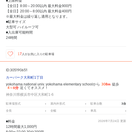
■上限料金
【全日】8:00～20:00以内 最大料金900円
【全日】20:00～8:00以内 最大料金400円
※最大料金は繰り返し適用となります。
■駐車サイズ
大型可 ハイルーフ可
■入出庫可能時間
24時間
17
人が
お気に入りの駐車場
ID:305190651
カーパーク大和町1丁目
308m
yokohama national univ. yokohama elementary schoolから
徒歩
4～6分
近くてオススメ！
神奈川県横浜市中区大和町1-6
-
-
3台
駐車場形式
屋内外形式
駐車台数
-
-
-
全長
全幅
車高
■料金
2026年7月24日
更新
12時間最大1,000円
8:00〜22:00 30分200円