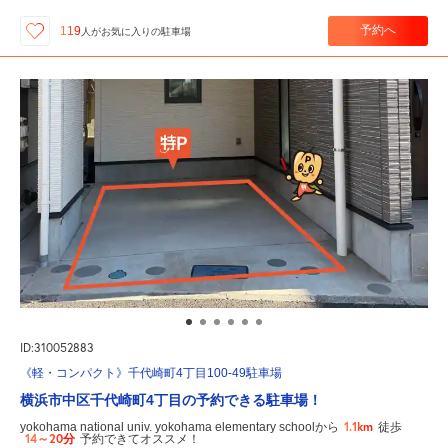
予約へ
119
人が
お気に入りの駐車場
ID:310052883
《軽・コンパクト》千代崎町4丁目100-49駐車場
横浜市中区千代崎町4丁目の予約できる駐車場！
1.1km
yokohama national univ. yokohama elementary schoolから
徒歩
14～20分
予約できてオススメ！