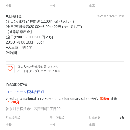
-
-
-
全長
全幅
車高
■上限料金
2026年7月24日
更新
(全日)入庫後24時間迄 1,100円 (繰り返し可)
(全日)夜間最高(20:00〜8:00) 400円 (繰り返し可)
【通常駐車料金】
(全日)8:00〜20:00 200円 20分
20:00〜8:00 100円 60分
■入出庫可能時間
24時間
気に入った駐車場を見つけたら
ハートをタップしてマイPに保存
ID:305201790
コインパーク横浜麦田町
528m
yokohama national univ. yokohama elementary schoolから
徒歩
7～10分
神奈川県横浜市中区麦田町4丁目99
-
-
3台
駐車場形式
屋内外形式
駐車台数
-
-
-
全長
全幅
車高