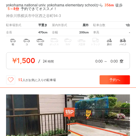
356m
yokohama national univ. yokohama elementary schoolから
徒歩
5～8分
予約できてオススメ！
神奈川県横浜市中区西之谷町94-3
平置き
屋外
1台
駐車場形式
屋内外形式
駐車台数
470cm
200cm
-
全長
全幅
車高
軽
コ
中型
ボックス
SUV
大型車
トラック
原付
バイク
¥1,500
/
24
0:00
～
0:00
空
時間
予約へ
91
人が
お気に入りの駐車場