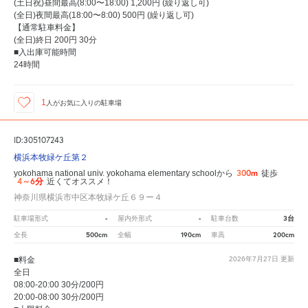
(土日祝)昼間最高(8:00〜18:00) 1,200円 (繰り返し可)
(全日)夜間最高(18:00〜8:00) 500円 (繰り返し可)
【通常駐車料金】
(全日)終日 200円 30分
■入出庫可能時間
24時間
1
人が
お気に入りの駐車場
ID:305107243
横浜本牧緑ケ丘第２
300m
yokohama national univ. yokohama elementary schoolから
徒歩
4～6分
近くてオススメ！
神奈川県横浜市中区本牧緑ケ丘６９ー４
-
-
3台
駐車場形式
屋内外形式
駐車台数
500cm
190cm
200cm
全長
全幅
車高
■料金
2026年7月27日
更新
全日
08:00-20:00 30分/200円
20:00-08:00 30分/200円