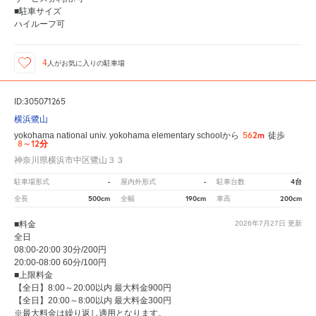
■駐車サイズ
ハイルーフ可
4
人が
お気に入りの駐車場
ID:305071265
横浜鷺山
562m
yokohama national univ. yokohama elementary schoolから
徒歩
8～12分
神奈川県横浜市中区鷺山３３
-
-
4台
駐車場形式
屋内外形式
駐車台数
500cm
190cm
200cm
全長
全幅
車高
■料金
2026年7月27日
更新
全日
08:00-20:00 30分/200円
20:00-08:00 60分/100円
■上限料金
【全日】8:00～20:00以内 最大料金900円
【全日】20:00～8:00以内 最大料金300円
※最大料金は繰り返し適用となります。