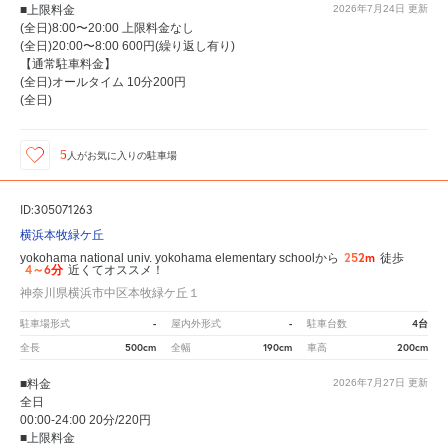
■上限料金
2026年7月24日
更新
(全日)8:00〜20:00 上限料金なし
(全日)20:00〜8:00 600円(繰り返し有り)
【通常駐車料金】
(全日)オールタイム 10分200円
(全日)
5
人が
お気に入りの駐車場
ID:305071263
横浜本牧緑ケ丘
252m
yokohama national univ. yokohama elementary schoolから
徒歩
4～6分
近くてオススメ！
神奈川県横浜市中区本牧緑ケ丘１
-
-
4台
駐車場形式
屋内外形式
駐車台数
500cm
190cm
200cm
全長
全幅
車高
■料金
2026年7月27日
更新
全日
00:00-24:00 20分/220円
■上限料金