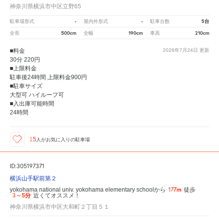
神奈川県横浜市中区立野65
-
-
5台
駐車場形式
屋内外形式
駐車台数
500cm
190cm
210cm
全長
全幅
車高
■料金
2026年7月24日
更新
30分 220円
■上限料金
駐車後24時間 上限料金900円
■駐車サイズ
大型可 ハイルーフ可
■入出庫可能時間
24時間
15
人が
お気に入りの駐車場
ID:305197371
横浜山手駅前第２
177m
yokohama national univ. yokohama elementary schoolから
徒歩
3～5分
近くてオススメ！
神奈川県横浜市中区大和町２丁目５１