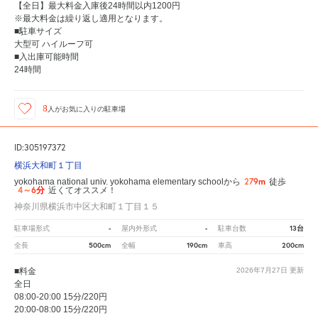
【全日】最大料金入庫後24時間以内1200円
※最大料金は繰り返し適用となります。
■駐車サイズ
大型可 ハイルーフ可
■入出庫可能時間
24時間
8
人が
お気に入りの駐車場
ID:305197372
横浜大和町１丁目
279m
yokohama national univ. yokohama elementary schoolから
徒歩
4～6分
近くてオススメ！
神奈川県横浜市中区大和町１丁目１５
-
-
13台
駐車場形式
屋内外形式
駐車台数
500cm
190cm
200cm
全長
全幅
車高
■料金
2026年7月27日
更新
全日
08:00-20:00 15分/220円
20:00-08:00 15分/220円