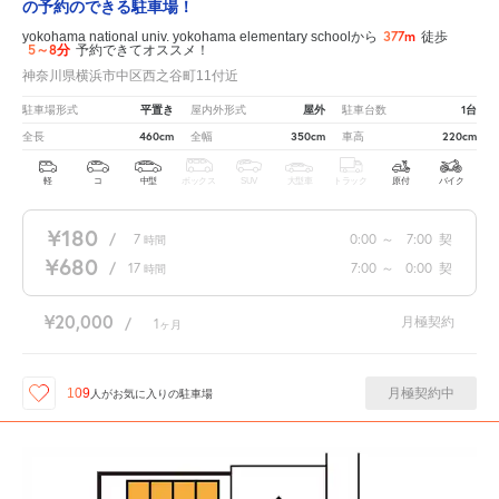
の予約のできる駐車場！
377m
yokohama national univ. yokohama elementary schoolから
徒歩
5～8分
予約できてオススメ！
神奈川県横浜市中区西之谷町11付近
平置き
屋外
1台
駐車場形式
屋内外形式
駐車台数
460cm
350cm
220cm
全長
全幅
車高
軽
コ
中型
ボックス
SUV
大型車
トラック
原付
バイク
¥180
/
7
0:00
～
7:00
契
時間
¥680
/
17
7:00
～
0:00
契
時間
¥20,000
月極契約
/
1
ヶ月
月極契約中
109
人が
お気に入りの駐車場