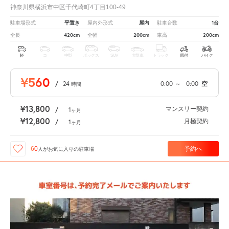
神奈川県横浜市中区千代崎町4丁目100-49
平置き
屋内
1台
駐車場形式
屋内外形式
駐車台数
420cm
200cm
200cm
全長
全幅
車高
軽
コ
中型
ボックス
SUV
大型車
トラック
原付
バイク
¥560
/
24
0:00
～
0:00
空
時間
¥13,800
マンスリー契約
/
1
ヶ月
¥12,800
月極契約
/
1
ヶ月
予約へ
60
人が
お気に入りの駐車場