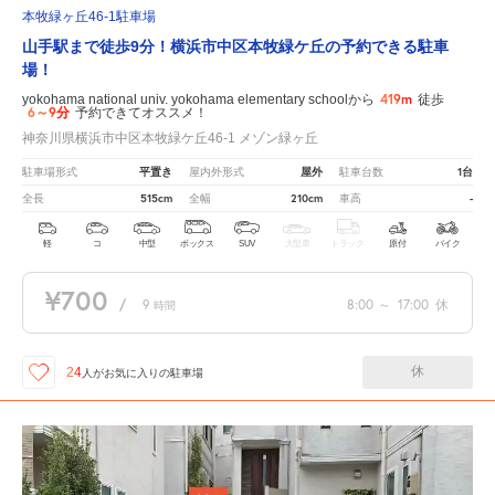
本牧緑ヶ丘46-1駐車場
山手駅まで徒歩9分！横浜市中区本牧緑ケ丘の予約できる駐車
場！
419m
yokohama national univ. yokohama elementary schoolから
徒歩
6～9分
予約できてオススメ！
神奈川県横浜市中区本牧緑ケ丘46-1 メゾン緑ヶ丘
平置き
屋外
1台
駐車場形式
屋内外形式
駐車台数
515cm
210cm
-
全長
全幅
車高
軽
コ
中型
ボックス
SUV
大型車
トラック
原付
バイク
¥700
/
9
8:00
～
17:00
休
時間
休
24
人が
お気に入りの駐車場