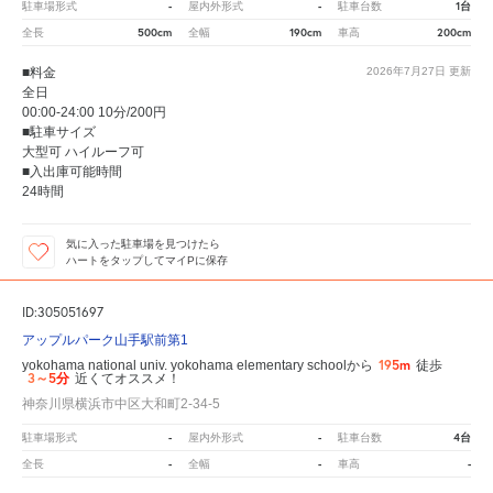
-
-
1台
駐車場形式
屋内外形式
駐車台数
500cm
190cm
200cm
全長
全幅
車高
■料金
2026年7月27日
更新
全日
00:00-24:00 10分/200円
■駐車サイズ
大型可 ハイルーフ可
■入出庫可能時間
24時間
気に入った駐車場を見つけたら
ハートをタップしてマイPに保存
ID:305051697
アップルパーク山手駅前第1
195m
yokohama national univ. yokohama elementary schoolから
徒歩
3～5分
近くてオススメ！
神奈川県横浜市中区大和町2-34-5
-
-
4台
駐車場形式
屋内外形式
駐車台数
-
-
-
全長
全幅
車高