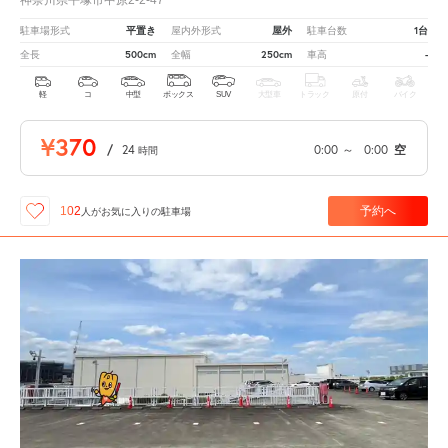
平置き
屋外
1台
駐車場形式
屋内外形式
駐車台数
500cm
250cm
-
全長
全幅
車高
軽
コ
中型
ボックス
SUV
大型車
トラック
原付
バイク
¥370
/
24
0:00
～
0:00
空
時間
予約へ
102
人が
お気に入りの駐車場