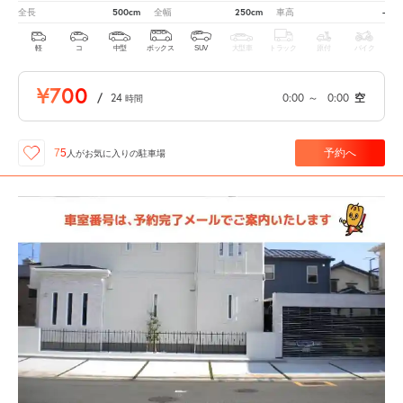
500cm
250cm
-
全長
全幅
車高
軽
コ
中型
ボックス
SUV
大型車
トラック
原付
バイク
¥700
/
24
0:00
～
0:00
空
時間
予約へ
75
人が
お気に入りの駐車場