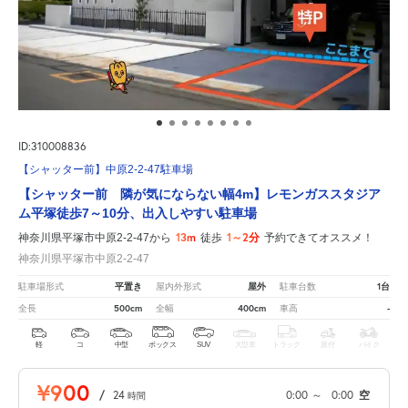
ID:310008836
【シャッター前】中原2-2-47駐車場
【シャッター前 隣が気にならない幅4m】レモンガススタジア
ム平塚徒歩7～10分、出入しやすい駐車場
13m
1～2分
神奈川県平塚市中原2-2-47から
徒歩
予約できてオススメ！
神奈川県平塚市中原2-2-47
平置き
屋外
1台
駐車場形式
屋内外形式
駐車台数
500cm
400cm
-
全長
全幅
車高
軽
コ
中型
ボックス
SUV
大型車
トラック
原付
バイク
¥900
/
24
0:00
～
0:00
空
時間