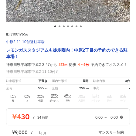
ID:310019656
中原2-11-10付近駐車場
レモンガススタジアムも徒歩圏内！中原2丁目の予約のできる駐
車場！
312m
4～6分
神奈川県平塚市中原2-2-47から
徒歩
予約できてオススメ！
神奈川県平塚市中原2-11-10付近
平置き
屋外
3台
駐車場形式
屋内外形式
駐車台数
500cm
250cm
-
全長
全幅
車高
軽
コ
中型
ボックス
SUV
大型車
トラック
原付
バイク
¥430
/
24
0:00
～
0:00
空
時間
¥9,000
マンスリー契約
/
1
ヶ月