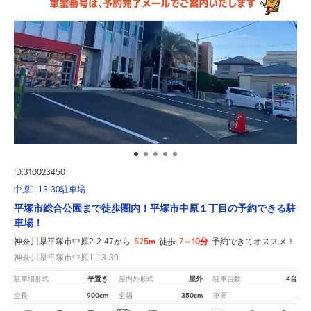
ID:310023450
中原1-13-30駐車場
平塚市総合公園まで徒歩圏内！平塚市中原１丁目の予約できる駐
車場！
525m
7～10分
神奈川県平塚市中原2-2-47から
徒歩
予約できてオススメ！
神奈川県平塚市中原1-13-30
平置き
屋外
4台
駐車場形式
屋内外形式
駐車台数
900cm
350cm
-
全長
全幅
車高