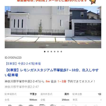
ID:310016223
【E車室】中原2-2-47駐車場
【E車室】レモンガススタジアム平塚徒歩7～10分、出入しやす
い駐車場
8m
1～2分
神奈川県平塚市中原2-2-47から
徒歩
予約できてオススメ！
神奈川県平塚市中原2-2-47
平置き
屋外
1台
駐車場形式
屋内外形式
駐車台数
500cm
250cm
-
全長
全幅
車高