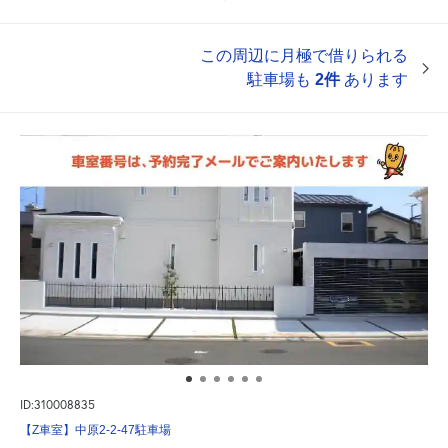
この周辺に月極で借りられる
駐車場も
2件
あります
ID:310008835
【Z車室】中原2-2-47駐車場