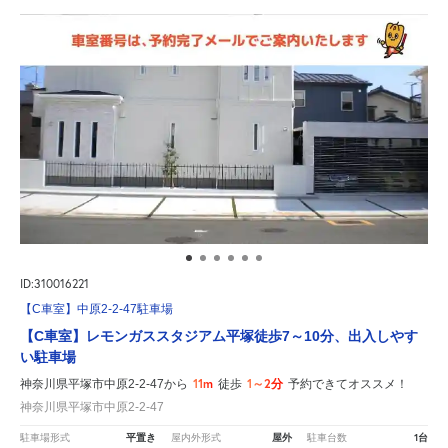
ID:310016221
【C車室】中原2-2-47駐車場
【C車室】レモンガススタジアム平塚徒歩7～10分、出入しやす
い駐車場
11m
1～2分
神奈川県平塚市中原2-2-47から
徒歩
予約できてオススメ！
神奈川県平塚市中原2-2-47
平置き
屋外
1台
駐車場形式
屋内外形式
駐車台数