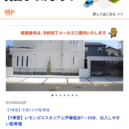
ID:310016225
【Y車室】中原2-2-47駐車場
【Y車室】レモンガススタジアム平塚徒歩7～10分、出入しやす
い駐車場