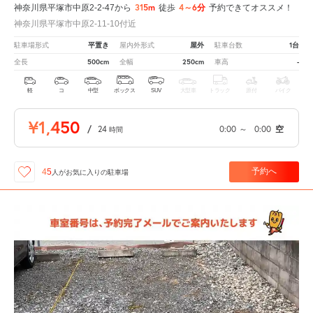
315m
4～6分
神奈川県平塚市中原2-2-47から
徒歩
予約できてオススメ！
神奈川県平塚市中原2-11-10付近
平置き
屋外
1台
駐車場形式
屋内外形式
駐車台数
500cm
250cm
-
全長
全幅
車高
軽
コ
中型
ボックス
SUV
大型車
トラック
原付
バイク
¥1,450
/
24
0:00
～
0:00
空
時間
予約へ
45
人が
お気に入りの駐車場