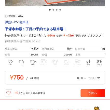
ID:310035416
御殿1-12-3駐車場
平塚市御殿１丁目の予約できる駐車場！
644m
9～13分
神奈川県平塚市中原2-2-47から
徒歩
予約できてオススメ！
神奈川県平塚市御殿1-12-3
平置き
屋外
1台
駐車場形式
屋内外形式
駐車台数
500cm
200cm
-
全長
全幅
車高
軽
コ
中型
ボックス
SUV
大型車
トラック
原付
バイク
¥750
/
24
0:00
～
0:00
空
時間
予約へ
69
人が
お気に入りの駐車場