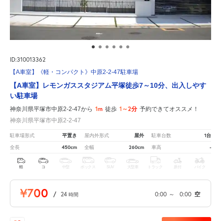
ID:310013362
【A車室】《軽・コンパクト》中原2-2-47駐車場
【A車室】レモンガススタジアム平塚徒歩7～10分、出入しやす
い駐車場
1m
1～2分
神奈川県平塚市中原2-2-47から
徒歩
予約できてオススメ！
神奈川県平塚市中原2-2-47
平置き
屋外
1台
駐車場形式
屋内外形式
駐車台数
450cm
260cm
-
全長
全幅
車高
軽
コ
中型
ボックス
SUV
大型車
トラック
原付
バイク
¥700
/
24
0:00
～
0:00
空
時間