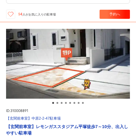
予約へ
94
人が
お気に入りの駐車場
ID:310008891
【玄関前車室】中原2-2-47駐車場
【玄関前車室】レモンガススタジアム平塚徒歩7～10分、出入し
やすい駐車場