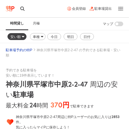
会員登録
駐車場貸出
時間貸し
月極
マップ
安い順
車種
今日
明日
日付
駐車場予約の特P
神奈川県平塚市中原2-2-47 の予約できる駐車場・安い
順
予約できる駐車場を
安い順に19件表示しています！
神奈川県平塚市中原2-2-47
周辺の安
駐車場
い
370円
24
時間
最大料金
で駐車できます
2853
神奈川県平塚市中原2-2-47周辺に特Pユーザーのお気に入りは
件。
気に入ったらマイPに保存しよう！