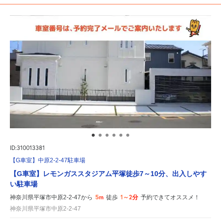
ID:310013381
【G車室】中原2-2-47駐車場
【G車室】レモンガススタジアム平塚徒歩7～10分、出入しやす
い駐車場
5m
1～2分
神奈川県平塚市中原2-2-47から
徒歩
予約できてオススメ！
神奈川県平塚市中原2-2-47