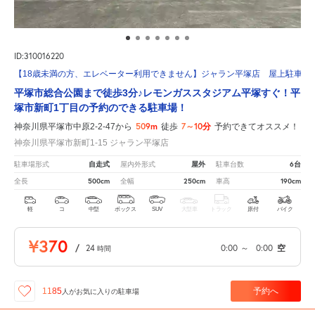
ID:310016220
【18歳未満の方、エレベーター利用できません】ジャラン平塚店 屋上駐車場
平塚市総合公園まで徒歩3分♪レモンガススタジアム平塚すぐ！平
塚市新町1丁目の予約のできる駐車場！
509m
7～10分
神奈川県平塚市中原2-2-47から
徒歩
予約できてオススメ！
神奈川県平塚市新町1-15 ジャラン平塚店
自走式
屋外
6台
駐車場形式
屋内外形式
駐車台数
500cm
250cm
190cm
全長
全幅
車高
軽
コ
中型
ボックス
SUV
大型車
トラック
原付
バイク
¥370
/
24
0:00
～
0:00
空
時間
予約へ
1185
人が
お気に入りの駐車場