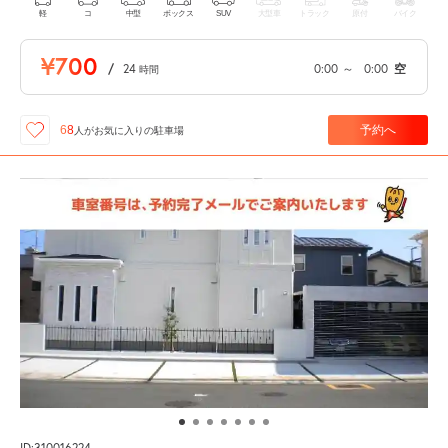
軽
コ
中型
ボックス
SUV
大型車
トラック
原付
バイク
¥700
/
24
0:00
～
0:00
空
時間
予約へ
68
人が
お気に入りの駐車場
ID:310016224