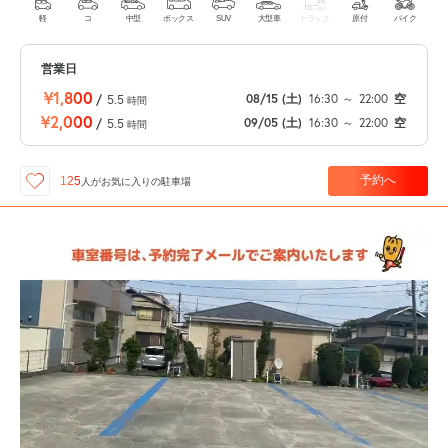
軽
コ
中型
ボックス
SUV
大型車
トラック
原付
バイク
営業日
¥1,800
08/15
(土)
16:30
～
22:00
空
/
5.5
時間
¥2,000
09/05
(土)
16:30
～
22:00
空
/
5.5
時間
予約へ
125
人が
お気に入りの駐車場