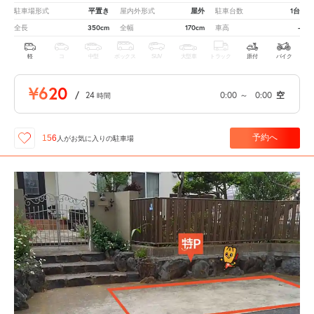
平置き
屋外
1台
駐車場形式
屋内外形式
駐車台数
350cm
170cm
-
全長
全幅
車高
軽
コ
中型
ボックス
SUV
大型車
トラック
原付
バイク
¥620
/
24
0:00
～
0:00
空
時間
予約へ
156
人が
お気に入りの駐車場