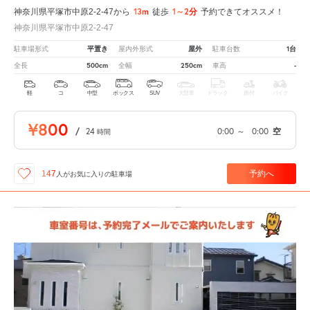
13m
1～2分
神奈川県平塚市中原2-2-47から
徒歩
予約できてオススメ！
神奈川県平塚市中原2-2-47
平置き
屋外
1台
駐車場形式
屋内外形式
駐車台数
500cm
250cm
-
全長
全幅
車高
軽
コ
中型
ボックス
SUV
大型車
トラック
原付
バイク
¥800
/
24
0:00
～
0:00
空
時間
予約へ
147
人が
お気に入りの駐車場