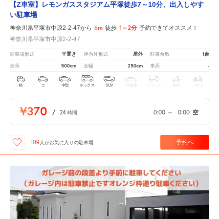
【Z車室】レモンガススタジアム平塚徒歩7～10分、出入しやす
い駐車場
6m
1～2分
神奈川県平塚市中原2-2-47から
徒歩
予約できてオススメ！
神奈川県平塚市中原2-2-47
平置き
屋外
1台
駐車場形式
屋内外形式
駐車台数
500cm
250cm
-
全長
全幅
車高
軽
コ
中型
ボックス
SUV
大型車
トラック
原付
バイク
¥370
/
24
0:00
～
0:00
空
時間
予約へ
109
人が
お気に入りの駐車場