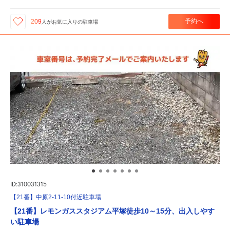
予約へ
209
人が
お気に入りの駐車場
ID:310031315
【21番】中原2-11-10付近駐車場
【21番】レモンガススタジアム平塚徒歩10～15分、出入しやす
い駐車場