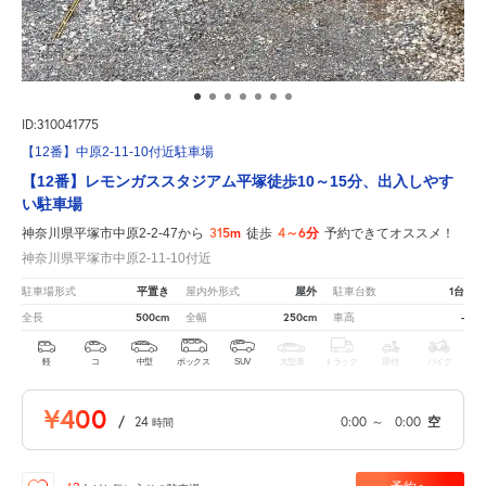
ID:310041775
【12番】中原2-11-10付近駐車場
【12番】レモンガススタジアム平塚徒歩10～15分、出入しやす
い駐車場
315m
4～6分
神奈川県平塚市中原2-2-47から
徒歩
予約できてオススメ！
神奈川県平塚市中原2-11-10付近
平置き
屋外
1台
駐車場形式
屋内外形式
駐車台数
500cm
250cm
-
全長
全幅
車高
軽
コ
中型
ボックス
SUV
大型車
トラック
原付
バイク
¥400
/
24
0:00
～
0:00
空
時間