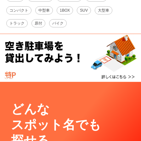
コンパクト
中型車
1BOX
SUV
大型車
トラック
原付
バイク
どんな
スポット名でも
探せる。