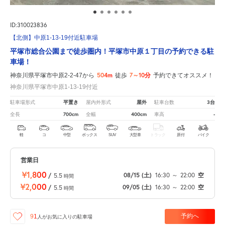
ID:310023836
【北側】中原1-13-19付近駐車場
平塚市総合公園まで徒歩圏内！平塚市中原１丁目の予約できる駐
車場！
504m
7～10分
神奈川県平塚市中原2-2-47から
徒歩
予約できてオススメ！
神奈川県平塚市中原1-13-19付近
平置き
屋外
3台
駐車場形式
屋内外形式
駐車台数
700cm
400cm
-
全長
全幅
車高
軽
コ
中型
ボックス
SUV
大型車
トラック
原付
バイク
営業日
¥1,800
08/15
(土)
16:30
～
22:00
空
/
5.5
時間
¥2,000
09/05
(土)
16:30
～
22:00
空
/
5.5
時間
予約へ
91
人が
お気に入りの駐車場