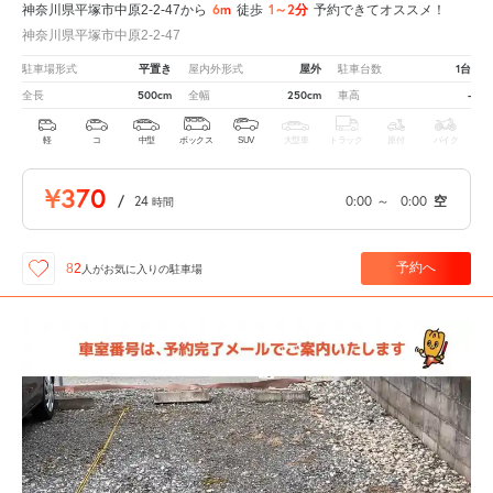
6m
1～2分
神奈川県平塚市中原2-2-47から
徒歩
予約できてオススメ！
神奈川県平塚市中原2-2-47
平置き
屋外
1台
駐車場形式
屋内外形式
駐車台数
500cm
250cm
-
全長
全幅
車高
軽
コ
中型
ボックス
SUV
大型車
トラック
原付
バイク
¥370
/
24
0:00
～
0:00
空
時間
予約へ
82
人が
お気に入りの駐車場