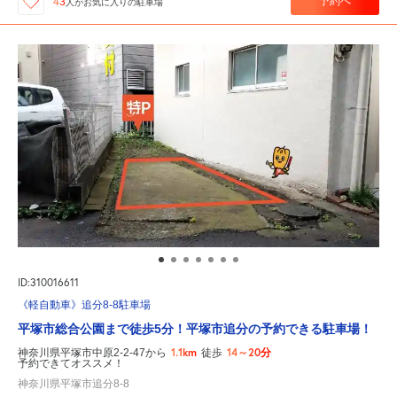
予約へ
43
人が
お気に入りの駐車場
ID:310016611
《軽自動車》追分8-8駐車場
平塚市総合公園まで徒歩5分！平塚市追分の予約できる駐車場！
1.1km
14～20分
神奈川県平塚市中原2-2-47から
徒歩
予約できてオススメ！
神奈川県平塚市追分8-8