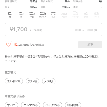
平置き
屋外
1台
駐車場形式
屋内外形式
駐車台数
500cm
250cm
-
全長
全幅
車高
軽
コ
中型
ボックス
SUV
大型車
トラック
原付
バイク
¥1,700
/
24
0:00
～
0:00
満
時間
満車
51
人が
お気に入りの駐車場
神奈川県平塚市中原2-2-47周辺から、予約制駐車場を格安順に20件表示し
ています。
並び替え
近い特P順
安い順
人気順
車種で絞り込み
すべて
クルマのみ
バイクのみ
軽自動車