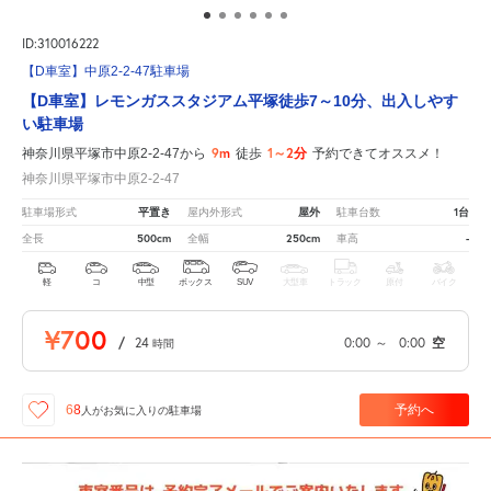
ID:310016222
【D車室】中原2-2-47駐車場
【D車室】レモンガススタジアム平塚徒歩7～10分、出入しやす
い駐車場
9m
1～2分
神奈川県平塚市中原2-2-47から
徒歩
予約できてオススメ！
神奈川県平塚市中原2-2-47
平置き
屋外
1台
駐車場形式
屋内外形式
駐車台数
500cm
250cm
-
全長
全幅
車高
軽
コ
中型
ボックス
SUV
大型車
トラック
原付
バイク
¥700
/
24
0:00
～
0:00
空
時間
予約へ
68
人が
お気に入りの駐車場