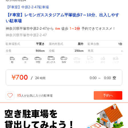
【F車室】中原2-2-47駐車場
【F車室】レモンガススタジアム平塚徒歩7～10分、出入しやす
い駐車場
6m
1～2分
神奈川県平塚市中原2-2-47から
徒歩
予約できてオススメ！
神奈川県平塚市中原2-2-47
平置き
屋外
1台
駐車場形式
屋内外形式
駐車台数
500cm
250cm
-
全長
全幅
車高
軽
コ
中型
ボックス
SUV
大型車
トラック
原付
バイク
¥700
/
24
0:00
～
0:00
空
時間
予約へ
85
人が
お気に入りの駐車場