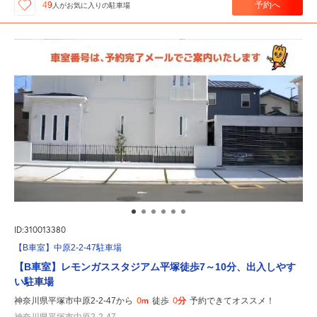
予約へ
49
人が
お気に入りの駐車場
ID:310013380
【B車室】中原2-2-47駐車場
【B車室】レモンガススタジアム平塚徒歩7～10分、出入しやす
い駐車場
0m
0分
神奈川県平塚市中原2-2-47から
徒歩
予約できてオススメ！
神奈川県平塚市中原2-2-47