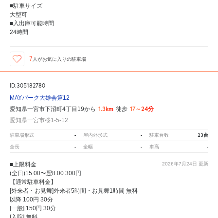
■駐車サイズ
大型可
■入出庫可能時間
24時間
7
人が
お気に入りの駐車場
ID:305182780
MAYパーク大雄会第12
1.3km
17～24分
愛知県一宮市下沼町4丁目19から
徒歩
愛知県一宮市桜1-5-12
-
-
23台
駐車場形式
屋内外形式
駐車台数
-
-
-
全長
全幅
車高
■上限料金
2026年7月24日
更新
(全日)15:00〜翌8:00 300円
【通常駐車料金】
[外来者・お見舞]外来者5時間・お見舞1時間 無料
以降 100円 30分
[一般] 150円 30分
[入院] 無料