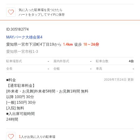
気に入った駐車場を見つけたら
ハートをタップしてマイPに保存
ID:305182774
MAYパーク大雄会第4
1.4km
18～26分
愛知県一宮市下沼町4丁目19から
徒歩
愛知県一宮市桜1-3
-
-
4台
駐車場形式
屋内外形式
駐車台数
-
-
-
全長
全幅
車高
■料金
2026年7月24日
更新
【通常駐車料金】
[外来者・お見舞]外来者5時間・お見舞1時間 無料
以降 100円 30分
[一般] 150円 30分
[入院] 無料
■入出庫可能時間
24時間
1
人が
お気に入りの駐車場