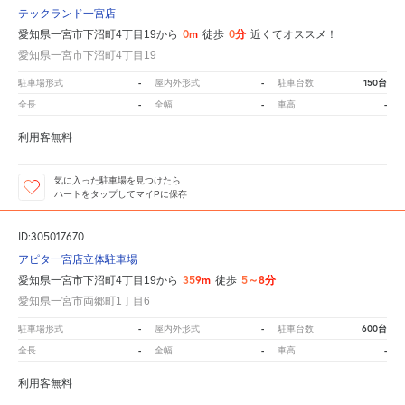
テックランド一宮店
0m
0分
愛知県一宮市下沼町4丁目19から
徒歩
近くてオススメ！
愛知県一宮市下沼町4丁目19
-
-
150台
駐車場形式
屋内外形式
駐車台数
-
-
-
全長
全幅
車高
利用客無料
気に入った駐車場を見つけたら
ハートをタップしてマイPに保存
ID:305017670
アピタ一宮店立体駐車場
359m
5～8分
愛知県一宮市下沼町4丁目19から
徒歩
愛知県一宮市両郷町1丁目6
-
-
600台
駐車場形式
屋内外形式
駐車台数
-
-
-
全長
全幅
車高
利用客無料