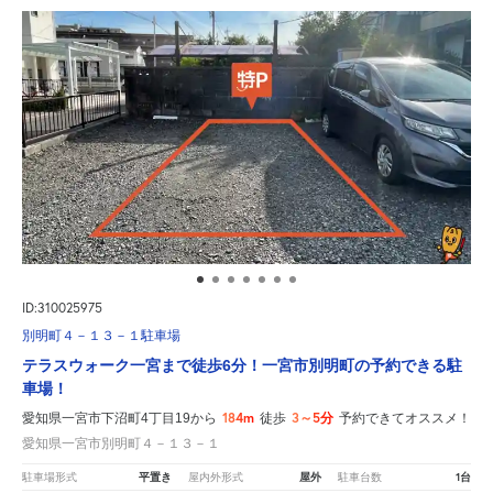
ID:310025975
別明町４－１３－１駐車場
テラスウォーク一宮まで徒歩6分！一宮市別明町の予約できる駐
車場！
184m
3～5分
愛知県一宮市下沼町4丁目19から
徒歩
予約できてオススメ！
愛知県一宮市別明町４－１３－１
平置き
屋外
1台
駐車場形式
屋内外形式
駐車台数