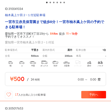
ID:310041034
柚木颪上ケ田２−１付近駐車場
一宮市立赤見保育園まで徒歩8分！一宮市柚木颪上ケ田の予約で
きる駐車場！
844m
11～16分
愛知県一宮市下沼町4丁目19から
徒歩
予約できてオススメ！
愛知県一宮市柚木颪上ケ田２−１付近
平置き
屋外
1台
駐車場形式
屋内外形式
駐車台数
500cm
200cm
-
全長
全幅
車高
軽
コ
中型
ボックス
SUV
大型車
トラック
原付
バイク
¥500
/
24
0:00
～
0:00
空
時間
予約へ
17
人が
お気に入りの駐車場
ID:305017653