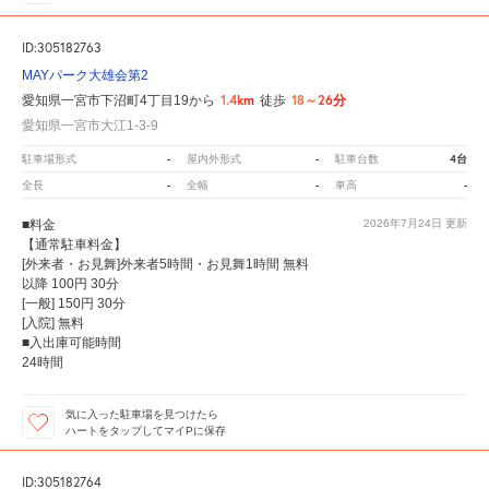
ID:305182763
MAYパーク大雄会第2
1.4km
18～26分
愛知県一宮市下沼町4丁目19から
徒歩
愛知県一宮市大江1-3-9
-
-
4台
駐車場形式
屋内外形式
駐車台数
-
-
-
全長
全幅
車高
■料金
2026年7月24日
更新
【通常駐車料金】
[外来者・お見舞]外来者5時間・お見舞1時間 無料
以降 100円 30分
[一般] 150円 30分
[入院] 無料
■入出庫可能時間
24時間
気に入った駐車場を見つけたら
ハートをタップしてマイPに保存
ID:305182764