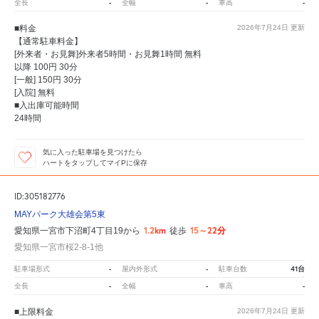
-
-
-
全長
全幅
車高
■料金
2026年7月24日
更新
【通常駐車料金】
[外来者・お見舞]外来者5時間・お見舞1時間 無料
以降 100円 30分
[一般] 150円 30分
[入院] 無料
■入出庫可能時間
24時間
気に入った駐車場を見つけたら
ハートをタップしてマイPに保存
ID:305182776
MAYパーク大雄会第5東
1.2km
15～22分
愛知県一宮市下沼町4丁目19から
徒歩
愛知県一宮市桜2-8-1他
-
-
41台
駐車場形式
屋内外形式
駐車台数
-
-
-
全長
全幅
車高
■上限料金
2026年7月24日
更新