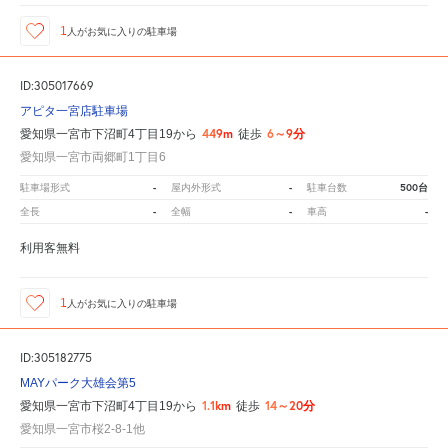
1
人が
お気に入りの駐車場
ID:305017669
アピタ一宮店駐車場
449m
6～9分
愛知県一宮市下沼町4丁目19から
徒歩
愛知県一宮市両郷町1丁目6
-
-
500台
駐車場形式
屋内外形式
駐車台数
-
-
-
全長
全幅
車高
利用客無料
1
人が
お気に入りの駐車場
ID:305182775
MAYパーク大雄会第5
1.1km
14～20分
愛知県一宮市下沼町4丁目19から
徒歩
愛知県一宮市桜2-8-1他