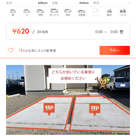
600cm
260cm
-
全長
全幅
車高
軽
コ
中型
ボックス
SUV
大型車
トラック
原付
バイク
¥620
/
24
0:00
～
0:00
空
時間
予約へ
73
人が
お気に入りの駐車場