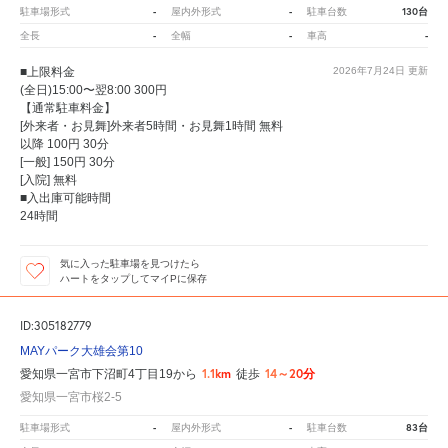
-
-
130台
駐車場形式
屋内外形式
駐車台数
-
-
-
全長
全幅
車高
■上限料金
2026年7月24日
更新
(全日)15:00〜翌8:00 300円
【通常駐車料金】
[外来者・お見舞]外来者5時間・お見舞1時間 無料
以降 100円 30分
[一般] 150円 30分
[入院] 無料
■入出庫可能時間
24時間
気に入った駐車場を見つけたら
ハートをタップしてマイPに保存
ID:305182779
MAYパーク大雄会第10
1.1km
14～20分
愛知県一宮市下沼町4丁目19から
徒歩
愛知県一宮市桜2-5
-
-
83台
駐車場形式
屋内外形式
駐車台数