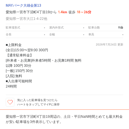
MAYパーク大雄会第13
1.4km
18～26分
愛知県一宮市下沼町4丁目19から
徒歩
愛知県一宮市大江1-4-22他
-
-
11台
駐車場形式
屋内外形式
駐車台数
-
-
-
全長
全幅
車高
■上限料金
2026年7月24日
更新
(全日)15:00〜翌8:00 300円
【通常駐車料金】
[外来者・お見舞]外来者5時間・お見舞1時間 無料
以降 100円 30分
[一般] 150円 30分
[入院] 無料
■入出庫可能時間
24時間
気に入った駐車場を見つけたら
ハートをタップしてマイPに保存
愛知県一宮市下沼町4丁目19周辺の、土日・平日NaN時間とめても最大料金
が安い駐車場を3件表示しています。