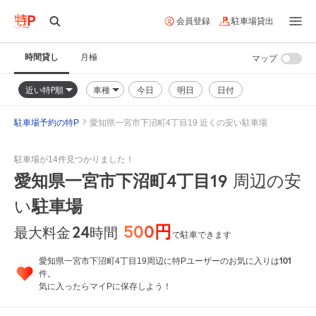
会員登録
駐車場貸出
時間貸し
月極
マップ
近い特P順
車種
今日
明日
日付
駐車場予約の特P
愛知県一宮市下沼町4丁目19 近くの安い駐車場
駐車場が14件見つかりました！
愛知県一宮市下沼町4丁目19
周辺の安
い
駐車場
500円
24
時間
最大料金
で駐車できます
101
愛知県一宮市下沼町4丁目19周辺に特Pユーザーのお気に入りは
件。
気に入ったらマイPに保存しよう！