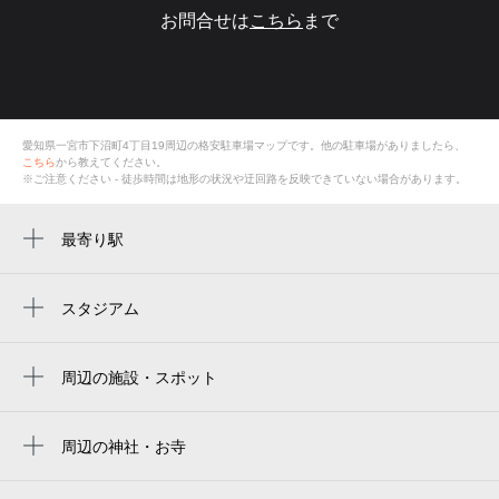
お問合せは
こちら
まで
愛知県一宮市下沼町4丁目19
周辺の格安
駐車場
マップです。他の駐車場がありましたら、
こちら
から教えてください。
※ご注意ください - 徒歩時間は地形の状況や迂回路を反映できていない場合があります。
最寄り駅
周辺に最寄り駅が見つかりませんでした。
スタジアム
周辺にスタジアムが見つかりませんでした。
周辺の施設・スポット
スポーツデポ 一宮店
トヨタレンタカー 一宮両郷店
周辺の神社・お寺
周辺に神社・お寺が見つかりませんでした。
ミラフィットネス 一宮両郷店