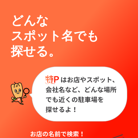
どんな
スポット名でも
探せる。