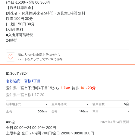
(全日)15:00〜翌8:00 300円
【通常駐車料金】
[外来者・お見舞]外来者5時間・お見舞1時間 無料
以降 100円 30分
[一般] 150円 30分
[入院] 無料
■入出庫可能時間
24時間
気に入った駐車場を見つけたら
ハートをタップしてマイPに保存
ID:305119827
名鉄協商一宮桜1丁目
1.2km
16～23分
愛知県一宮市下沼町4丁目19から
徒歩
愛知県一宮市桜1-17-20
-
-
5台
駐車場形式
屋内外形式
駐車台数
500cm
190cm
-
全長
全幅
車高
■料金
2026年7月24日
更新
全日 00:00〜24:00 40分 200円
上限料金 全日 24時間 700円/全日 20:00〜08:00 300円