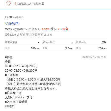
2
人が
お気に入りの駐車場
ID:305067196
守山森宮町
672m
9～13分
めでいけあホーム白沢から
徒歩
愛知県名古屋市守山区森宮町２３６
-
-
7台
駐車場形式
屋内外形式
駐車台数
500cm
190cm
200cm
全長
全幅
車高
■料金
2026年7月27日
更新
全日
08:00-20:00 40分/200円
20:00-08:00 40分/200円
■上限料金
【全日】20:00～8:00以内 最大料金300円
【全日】最大料金入庫後24時間以内500円
※最大料金は繰り返し適用となります。
■駐車サイズ
大型可 ハイルーフ可
■入出庫可能時間
24時間