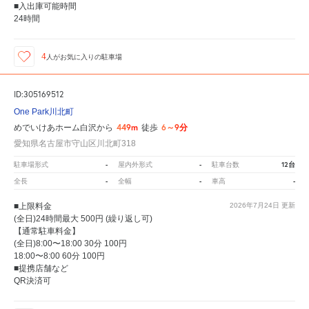
■入出庫可能時間
24時間
4
人が
お気に入りの駐車場
ID:305169512
One Park川北町
449m
6～9分
めでいけあホーム白沢から
徒歩
愛知県名古屋市守山区川北町318
-
-
12台
駐車場形式
屋内外形式
駐車台数
-
-
-
全長
全幅
車高
■上限料金
2026年7月24日
更新
(全日)24時間最大 500円 (繰り返し可)
【通常駐車料金】
(全日)8:00〜18:00 30分 100円
18:00〜8:00 60分 100円
■提携店舗など
QR決済可