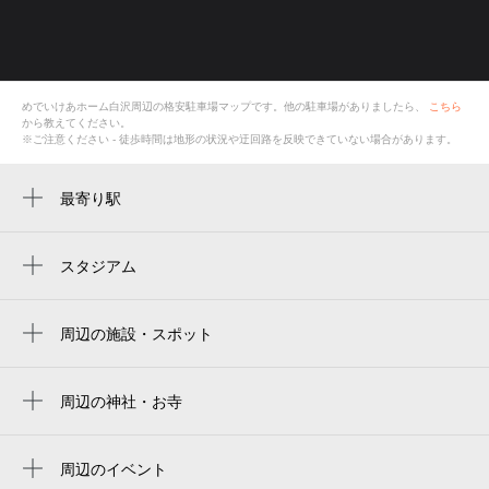
めでいけあホーム白沢
周辺の格安
駐車場
マップです。他の駐車場がありましたら、
こちら
から教えてください。
※ご注意ください - 徒歩時間は地形の状況や迂回路を反映できていない場合があります。
最寄り駅
川村駅
白沢渓谷駅
スタジアム
バンテリンドーム ナゴヤ（ナゴヤドーム）
川宮駅
Vantelin Dome Nagoya
周辺の施設・スポット
小幡緑地駅
めでいけあホーム白沢
名古屋巨蛋
喜多山駅
名古屋市立白沢小学校
周辺の神社・お寺
vantelin dome nagoya（バンテリンドームナ
長命寺
ゴヤ）／ナドヤドーム
白沢公園
반테린 돔 나고야
周辺のイベント
白沢渓谷