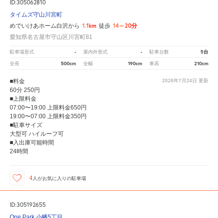
ID:305062810
タイムズ守山川宮町
1.1km
14～20分
めでいけあホーム白沢から
徒歩
愛知県名古屋市守山区川宮町81
-
-
5台
駐車場形式
屋内外形式
駐車台数
500cm
190cm
210cm
全長
全幅
車高
■料金
2026年7月24日
更新
60分 250円
■上限料金
07:00〜19:00 上限料金650円
19:00〜07:00 上限料金350円
■駐車サイズ
大型可 ハイルーフ可
■入出庫可能時間
24時間
4
人が
お気に入りの駐車場
ID:305192655
One Park 小幡5丁目