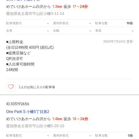
1.3km
17～24分
めでいけあホーム白沢から
徒歩
愛知県名古屋市守山区小幡5-11-14
-
-
10台
駐車場形式
屋内外形式
駐車台数
-
-
-
全長
全幅
車高
■上限料金
2026年7月24日
更新
(全日)24時間 400円 (前払式)
■提携店舗など
QR決済可
■入出庫可能時間
24時間
1
人が
お気に入りの駐車場
ID:305192656
One Park S 小幡5丁目第2
1.4km
18～26分
めでいけあホーム白沢から
徒歩
愛知県名古屋市守山区小幡5-20-10
-
-
3台
駐車場形式
屋内外形式
駐車台数