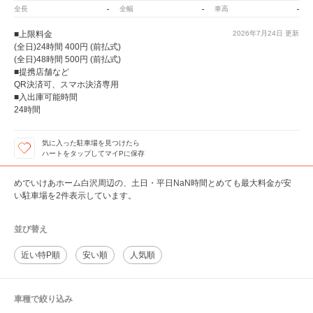
-
-
-
全長
全幅
車高
■上限料金
2026年7月24日
更新
(全日)24時間 400円 (前払式)
(全日)48時間 500円 (前払式)
■提携店舗など
QR決済可、スマホ決済専用
■入出庫可能時間
24時間
気に入った駐車場を見つけたら
ハートをタップしてマイPに保存
めでいけあホーム白沢周辺の、土日・平日NaN時間とめても最大料金が安
い駐車場を2件表示しています。
並び替え
近い特P順
安い順
人気順
車種で絞り込み