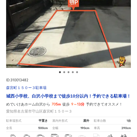
ID:310013482
森宮町１５０ー３駐車場
城西小学校、白沢小学校まで徒歩10分以内！予約できる駐車場！
705m
9～13分
めでいけあホーム白沢から
徒歩
予約できてオススメ！
愛知県名古屋市守山区森宮町１５０ー３
平置き
屋外
1台
駐車場形式
屋内外形式
駐車台数
500cm
190cm
290cm
全長
全幅
車高