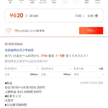
軽
コ
中型
ボックス
SUV
大型車
トラック
原付
バイク
¥620
/
24
0:00
～
0:00
空
時間
予約へ
59
人が
お気に入りの駐車場
ID:305120066
名鉄協商白沢小学校前
211m
3～5分
めでいけあホーム白沢から
徒歩
近くてオススメ！
愛知県名古屋市守山区白沢町215
-
-
6台
駐車場形式
屋内外形式
駐車台数
500cm
190cm
-
全長
全幅
車高
■料金
2026年7月24日
更新
全日 00:00〜24:00 60分 200円
上限料金 全日 24時間 500円
■駐車サイズ
大型可
■入出庫可能時間