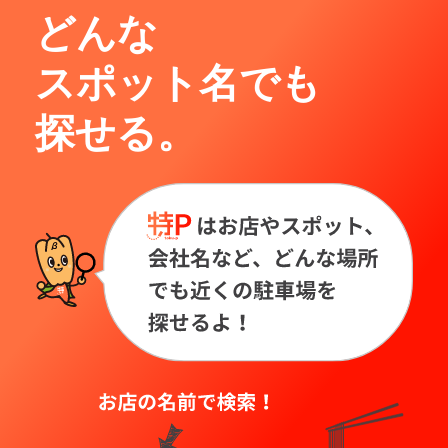
どんな
スポット名でも
探せる。