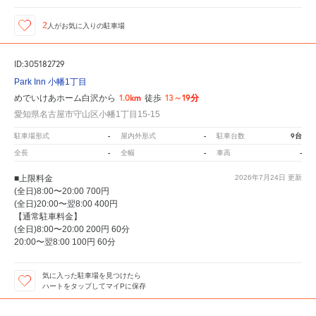
2
人が
お気に入りの駐車場
ID:305182729
Park Inn 小幡1丁目
1.0km
13～19分
めでいけあホーム白沢から
徒歩
愛知県名古屋市守山区小幡1丁目15-15
-
-
9台
駐車場形式
屋内外形式
駐車台数
-
-
-
全長
全幅
車高
■上限料金
2026年7月24日
更新
(全日)8:00〜20:00 700円
(全日)20:00〜翌8:00 400円
【通常駐車料金】
(全日)8:00〜20:00 200円 60分
20:00〜翌8:00 100円 60分
気に入った駐車場を見つけたら
ハートをタップしてマイPに保存