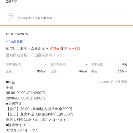
24時間
4
人が
お気に入りの駐車場
ID:305149876
守山高島町
410m
6～9分
めでいけあホーム白沢から
徒歩
愛知県名古屋市守山区高島町３３１
-
-
8台
駐車場形式
屋内外形式
駐車台数
500cm
190cm
200cm
全長
全幅
車高
■料金
2026年7月27日
更新
全日
08:00-20:00 40分/200円
20:00-08:00 40分/200円
■上限料金
【全日】20:00～8:00以内 最大料金300円
【全日】最大料金入庫後24時間以内500円
※最大料金は繰り返し適用となります。
■駐車サイズ
大型可 ハイルーフ可