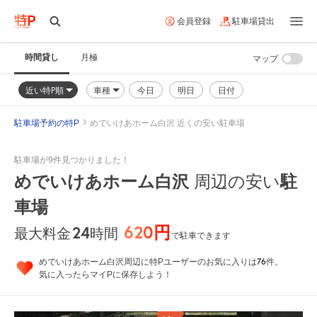
会員登録
駐車場貸出
時間貸し
月極
マップ
近い特P順
車種
今日
明日
日付
駐車場予約の特P
めでいけあホーム白沢 近くの安い駐車場
駐車場が9件見つかりました！
めでいけあホーム白沢
周辺の安い
駐
車場
620円
24
時間
最大料金
で駐車できます
76
めでいけあホーム白沢周辺に特Pユーザーのお気に入りは
件。
気に入ったらマイPに保存しよう！