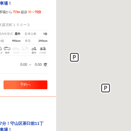
車場！
751m
10～15分
球場から
徒歩
！
区森宮町１５０ー３
屋外
1台
屋内外形式
駐車台数
190cm
290cm
全幅
車高
クス
SUV
大型車
トラック
原付
バイク
0:00
～
0:00
空
予約へ
7分！守山区茶臼前11丁
車場！