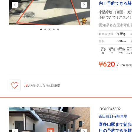
内！予約できる駐
小幡緑地 （西園） 庭
予約できてオススメ
愛知県名古屋市守山
平置き
駐車場形式
500cm
全長
軽
コ
中型
ボッ
¥620
/
24
時間
58
人が
お気に入りの駐車場
ID:310045802
茶臼前11-9駐車場
喜多山駅まで徒歩
目の予約できる駐