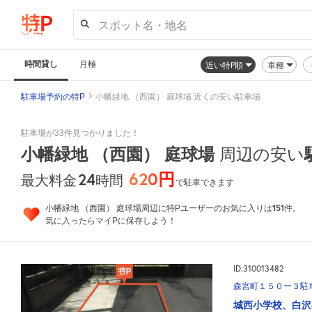
スポット名・地名
時間貸し
月極
近い特P順
車種
駐車場予約の特P
小幡緑地 （西園） 庭球場 近くの安い駐車場
駐車場が33件見つかりました！
小幡緑地 （西園） 庭球場
周辺の安い
620円
24
時間
最大料金
で駐車できます
151
小幡緑地 （西園） 庭球場周辺に特Pユーザーのお気に入りは
件。
気に入ったらマイPに保存しよう！
ID:310013482
森宮町１５０ー３駐
城西小学校、白沢