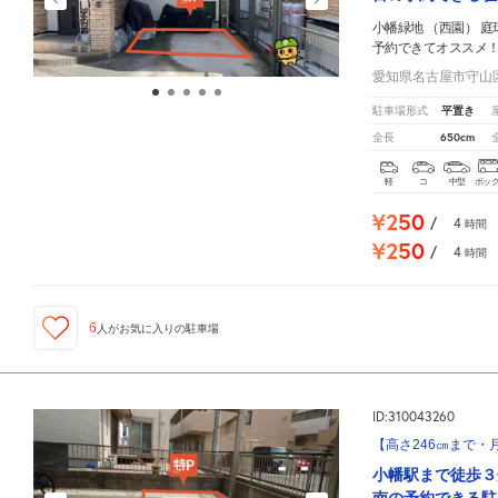
小幡緑地 （西園） 庭
予約できてオススメ
愛知県名古屋市守山区
平置き
駐車場形式
650cm
全長
軽
コ
中型
ボッ
¥250
/
4
時間
¥250
/
4
時間
6
人が
お気に入りの駐車場
ID:310043260
【高さ246㎝まで・月
小幡駅まで徒歩３