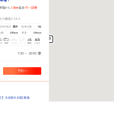
車場！
1.2km
15～22分
球場から
徒歩
！
幡南2-14-4
屋外
1台
屋内外形式
駐車台数
250cm
246cm
全幅
車高
クス
SUV
大型車
トラック
原付
バイク
7:30
～
20:00
空
予約へ
】大谷町4-42駐車場
徒歩８分！名古屋市守山
から教えてください。
※ご注意ください - 徒歩時間は地形の状況や迂回路を反映できていない場合が
きる駐車場！