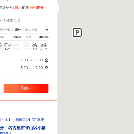
1.0km
14～20分
球場から
徒歩
！
茶臼前11-9
屋外
1台
屋内外形式
駐車台数
350cm
300cm
全幅
車高
クス
SUV
大型車
トラック
原付
バイク
9:00
～
13:00
空
15:30
～
19:30
空
予約へ
～金】小幡南2-14-4駐車場
分！名古屋市守山区小幡