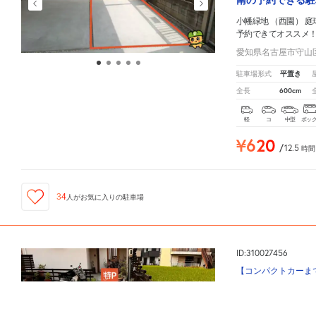
南の予約できる駐
小幡緑地 （西園） 庭
予約できてオススメ
愛知県名古屋市守山区小
平置き
駐車場形式
600cm
全長
軽
コ
中型
ボッ
¥620
/
12.5
時間
34
人が
お気に入りの駐車場
ID:310027456
【コンパクトカーまで
菊華高等学校まで
小幡緑地 （西園） 庭球場
周辺の格安
駐車場
マップです。他の駐車場がありましたら、
こちら
区大谷町の予約で