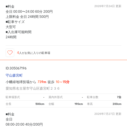
■料金
2026年7月24日
更新
全日 00:00〜24:00 60分 200円
上限料金 全日 24時間 500円
■駐車サイズ
大型可
■入出庫可能時間
24時間
4
人が
お気に入りの駐車場
ID:305067196
守山森宮町
739m
10～15分
小幡緑地球技場から
徒歩
愛知県名古屋市守山区森宮町２３６
-
-
7台
駐車場形式
屋内外形式
駐車台数
500cm
190cm
200cm
全長
全幅
車高
■料金
2026年7月27日
更新
全日
08:00-20:00 40分/200円