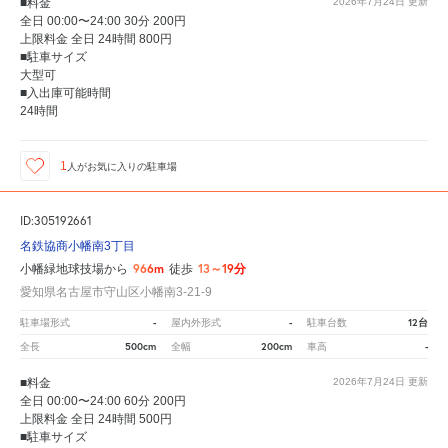
■料金
2026年7月24日
更新
全日 00:00〜24:00 30分 200円
上限料金 全日 24時間 800円
■駐車サイズ
大型可
■入出庫可能時間
24時間
1
人が
お気に入りの駐車場
ID:305192661
名鉄協商小幡南3丁目
966m
13～19分
小幡緑地球技場から
徒歩
愛知県名古屋市守山区小幡南3-21-9
-
-
12台
駐車場形式
屋内外形式
駐車台数
500cm
200cm
-
全長
全幅
車高
■料金
2026年7月24日
更新
全日 00:00〜24:00 60分 200円
上限料金 全日 24時間 500円
■駐車サイズ