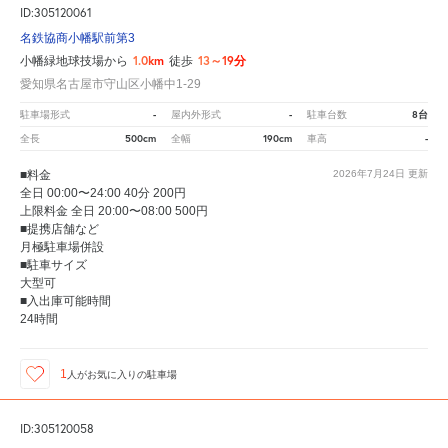
ID:305120061
名鉄協商小幡駅前第3
1.0km
13～19分
小幡緑地球技場から
徒歩
愛知県名古屋市守山区小幡中1-29
-
-
8台
駐車場形式
屋内外形式
駐車台数
500cm
190cm
-
全長
全幅
車高
■料金
2026年7月24日
更新
全日 00:00〜24:00 40分 200円
上限料金 全日 20:00〜08:00 500円
■提携店舗など
月極駐車場併設
■駐車サイズ
大型可
■入出庫可能時間
24時間
1
人が
お気に入りの駐車場
ID:305120058