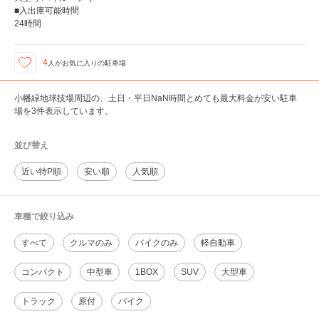
■入出庫可能時間
24時間
4
人が
お気に入りの駐車場
小幡緑地球技場周辺の、土日・平日NaN時間とめても最大料金が安い駐車
場を3件表示しています。
並び替え
近い特P順
安い順
人気順
車種で絞り込み
すべて
クルマのみ
バイクのみ
軽自動車
コンパクト
中型車
1BOX
SUV
大型車
トラック
原付
バイク