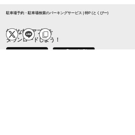
駐車場予約・駐車場検索のパーキングサービス | 特P (とくぴー)
便利な特Pアプリを
ダウンロードしよう！
ここから「インストール」して、便利な特Pアプリを
公式 X
GETしよう
公式 Facebook
特P