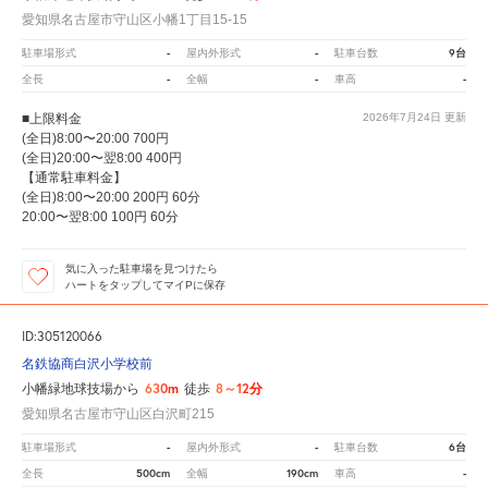
愛知県名古屋市守山区小幡1丁目15-15
-
-
9台
駐車場形式
屋内外形式
駐車台数
-
-
-
全長
全幅
車高
■上限料金
2026年7月24日
更新
(全日)8:00〜20:00 700円
(全日)20:00〜翌8:00 400円
【通常駐車料金】
(全日)8:00〜20:00 200円 60分
20:00〜翌8:00 100円 60分
気に入った駐車場を見つけたら
ハートをタップしてマイPに保存
ID:305120066
名鉄協商白沢小学校前
630m
8～12分
小幡緑地球技場から
徒歩
愛知県名古屋市守山区白沢町215
-
-
6台
駐車場形式
屋内外形式
駐車台数
500cm
190cm
-
全長
全幅
車高