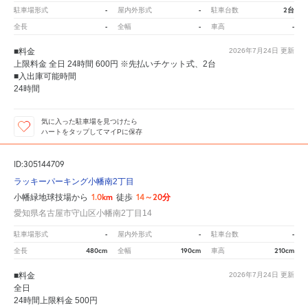
-
-
2台
駐車場形式
屋内外形式
駐車台数
-
-
-
全長
全幅
車高
■料金
2026年7月24日
更新
上限料金 全日 24時間 600円 ※先払いチケット式、2台
■入出庫可能時間
24時間
気に入った駐車場を見つけたら
ハートをタップしてマイPに保存
ID:305144709
ラッキーパーキング小幡南2丁目
1.0km
14～20分
小幡緑地球技場から
徒歩
愛知県名古屋市守山区小幡南2丁目14
-
-
-
駐車場形式
屋内外形式
駐車台数
480cm
190cm
210cm
全長
全幅
車高
■料金
2026年7月24日
更新
全日
24時間上限料金 500円