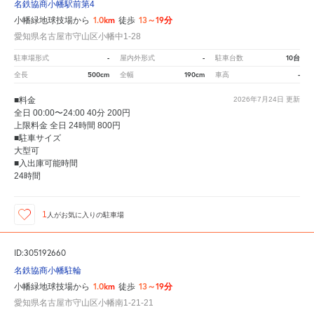
名鉄協商小幡駅前第4
1.0km
13～19分
小幡緑地球技場から
徒歩
愛知県名古屋市守山区小幡中1-28
-
-
10台
駐車場形式
屋内外形式
駐車台数
500cm
190cm
-
全長
全幅
車高
■料金
2026年7月24日
更新
全日 00:00〜24:00 40分 200円
上限料金 全日 24時間 800円
■駐車サイズ
大型可
■入出庫可能時間
24時間
1
人が
お気に入りの駐車場
ID:305192660
名鉄協商小幡駐輪
1.0km
13～19分
小幡緑地球技場から
徒歩
愛知県名古屋市守山区小幡南1-21-21