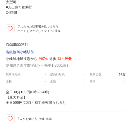
大型可
■入出庫可能時間
24時間
気に入った駐車場を見つけたら
ハートをタップしてマイPに保存
ID:305000941
名鉄協商小幡駅前
987m
13～19分
小幡緑地球技場から
徒歩
愛知県名古屋市守山区小幡中1-3001番1
-
-
24台
駐車場形式
屋内外形式
駐車台数
-
-
-
全長
全幅
車高
全日30分100円(0時～24時)
【最大料金】
全日500円(20時～8時)※夜間うちきり
2
人が
お気に入りの駐車場