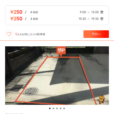
¥250
/
4
9:00
～
13:00
空
時間
¥250
/
4
15:30
～
19:30
空
時間
予約へ
6
人が
お気に入りの駐車場