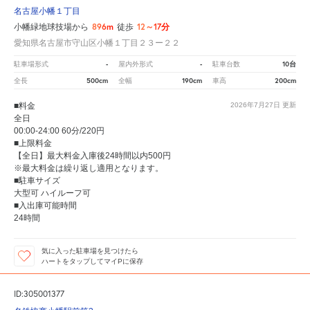
名古屋小幡１丁目
896m
12～17分
小幡緑地球技場から
徒歩
愛知県名古屋市守山区小幡１丁目２３ー２２
-
-
10台
駐車場形式
屋内外形式
駐車台数
500cm
190cm
200cm
全長
全幅
車高
■料金
2026年7月27日
更新
全日
00:00-24:00 60分/220円
■上限料金
【全日】最大料金入庫後24時間以内500円
※最大料金は繰り返し適用となります。
■駐車サイズ
大型可 ハイルーフ可
■入出庫可能時間
24時間
気に入った駐車場を見つけたら
ハートをタップしてマイPに保存
ID:305001377