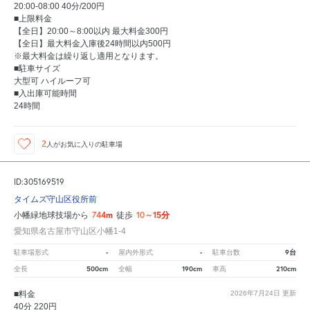
20:00-08:00 40分/200円
■上限料金
【全日】20:00～8:00以内 最大料金300円
【全日】最大料金入庫後24時間以内500円
※最大料金は繰り返し適用となります。
■駐車サイズ
大型可 ハイルーフ可
■入出庫可能時間
24時間
2
人が
お気に入りの駐車場
ID:305169519
タイムズ守山区役所前
744m
10～15分
小幡緑地球技場から
徒歩
愛知県名古屋市守山区小幡1-4
-
-
9台
駐車場形式
屋内外形式
駐車台数
500cm
190cm
210cm
全長
全幅
車高
■料金
2026年7月24日
更新
40分 220円