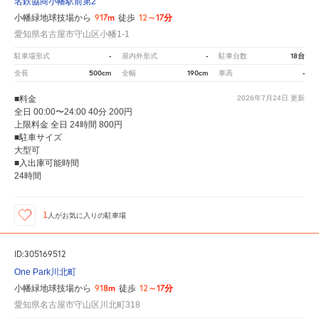
名鉄協商小幡駅前第2
917m
12～17分
小幡緑地球技場から
徒歩
愛知県名古屋市守山区小幡1-1
-
-
18台
駐車場形式
屋内外形式
駐車台数
500cm
190cm
-
全長
全幅
車高
■料金
2026年7月24日
更新
全日 00:00〜24:00 40分 200円
上限料金 全日 24時間 800円
■駐車サイズ
大型可
■入出庫可能時間
24時間
1
人が
お気に入りの駐車場
ID:305169512
One Park川北町
918m
12～17分
小幡緑地球技場から
徒歩
愛知県名古屋市守山区川北町318