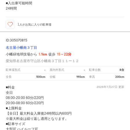
■入出庫可能時間
24時間
1
人が
お気に入りの駐車場
ID:305070815
名古屋小幡南３丁目
1.1km
15～22分
小幡緑地球技場から
徒歩
愛知県名古屋市守山区小幡南３丁目１１ー１２
-
-
8台
駐車場形式
屋内外形式
駐車台数
500cm
190cm
200cm
全長
全幅
車高
■料金
2026年7月27日
更新
全日
08:00-20:00 60分/220円
20:00-08:00 60分/220円
■上限料金
【全日】最大料金入庫後24時間以内600円
※最大料金は繰り返し適用となります。
■駐車サイズ
大型可 ハイルーフ可