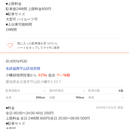
■上限料金
駐車後24時間 上限料金600円
■駐車サイズ
大型可 ハイルーフ可
■入出庫可能時間
24時間
気に入った駐車場を見つけたら
ハートをタップしてマイPに保存
ID:305169520
名鉄協商守山区役所西
827m
11～16分
小幡緑地球技場から
徒歩
愛知県名古屋市守山区小幡中1-23-7
-
-
6台
駐車場形式
屋内外形式
駐車台数
500cm
190cm
-
全長
全幅
車高
■料金
2026年7月24日
更新
全日 00:00〜24:00 40分 200円
上限料金 全日 24時間 600円/全日 20:00〜08:00 500円
■駐車サイズ
大型可