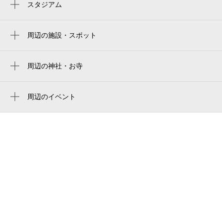
川村駅
スタジアム
バンテリンドーム ナゴヤ（ナゴヤドーム）
小幡駅
Vantelin Dome Nagoya
周辺の施設・スポット
喜多山駅
小幡緑地球技場
名古屋巨蛋
小幡緑地駅
Obata Ryokuchi （West Garden）
周辺の神社・お寺
vantelin dome nagoya（バンテリンドームナ
川宮駅
弘法寺
ゴヤ）／ナドヤドーム
小幡緑地
瓢箪山駅
반테린 돔 나고야
周辺のイベント
小幡緑地 （西園） 野球場
周辺にイベントが見つかりませんでした。
バンテリンドーム名古屋
ナフコ不二屋 小幡緑地店
バンテリンドーム
小幡緑地 （西園） 庭球場
名古屋バンテリンドーム
守山作業所
ROSE CORPORUSE（ローズコーポラス）
守山区小幡1丁目
白沢公園