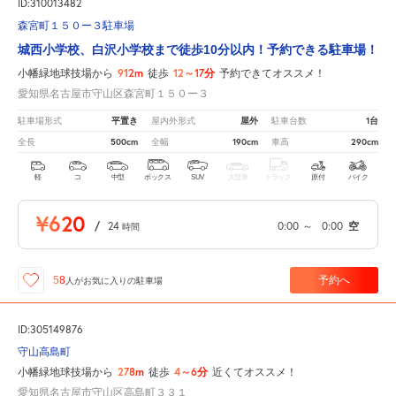
ID:310013482
森宮町１５０ー３駐車場
城西小学校、白沢小学校まで徒歩10分以内！予約できる駐車場！
912m
12～17分
小幡緑地球技場から
徒歩
予約できてオススメ！
愛知県名古屋市守山区森宮町１５０ー３
平置き
屋外
1台
駐車場形式
屋内外形式
駐車台数
500cm
190cm
290cm
全長
全幅
車高
軽
コ
中型
ボックス
SUV
大型車
トラック
原付
バイク
¥620
/
24
0:00
～
0:00
空
時間
予約へ
58
人が
お気に入りの駐車場
ID:305149876
守山高島町
278m
4～6分
小幡緑地球技場から
徒歩
近くてオススメ！
愛知県名古屋市守山区高島町３３１