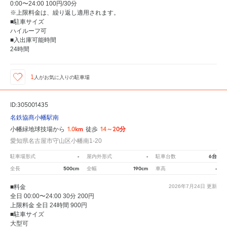
0:00〜24:00 100円/30分
※上限料金は、繰り返し適用されます。
■駐車サイズ
ハイルーフ可
■入出庫可能時間
24時間
1
人が
お気に入りの駐車場
ID:305001435
名鉄協商小幡駅南
1.0km
14～20分
小幡緑地球技場から
徒歩
愛知県名古屋市守山区小幡南1-20
-
-
6台
駐車場形式
屋内外形式
駐車台数
500cm
190cm
-
全長
全幅
車高
■料金
2026年7月24日
更新
全日 00:00〜24:00 30分 200円
上限料金 全日 24時間 900円
■駐車サイズ
大型可