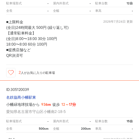
-
-
12台
駐車場形式
屋内外形式
駐車台数
-
-
-
全長
全幅
車高
■上限料金
2026年7月24日
更新
(全日)24時間最大 500円 (繰り返し可)
【通常駐車料金】
(全日)8:00〜18:00 30分 100円
18:00〜8:00 60分 100円
■提携店舗など
QR決済可
2
人が
お気に入りの駐車場
ID:305120039
名鉄協商小幡駅東
936m
12～17分
小幡緑地球技場から
徒歩
愛知県名古屋市守山区小幡南2-18-5
-
-
15台
駐車場形式
屋内外形式
駐車台数
500cm
200cm
-
全長
全幅
車高