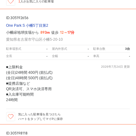
1
人が
お気に入りの駐車場
ID:305192656
One Park S 小幡5丁目第2
893m
12～17分
小幡緑地球技場から
徒歩
愛知県名古屋市守山区小幡5-20-10
-
-
3台
駐車場形式
屋内外形式
駐車台数
-
-
-
全長
全幅
車高
■上限料金
2026年7月24日
更新
(全日)24時間 400円 (前払式)
(全日)48時間 500円 (前払式)
■提携店舗など
QR決済可、スマホ決済専用
■入出庫可能時間
24時間
気に入った駐車場を見つけたら
ハートをタップしてマイPに保存
ID:305198118