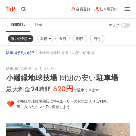
会員登録
駐車場貸出
時間貸し
月極
マップ
近い特P順
車種
今日
明日
日付
駐車場予約の特P
小幡緑地球技場 近くの安い駐車場
駐車場が25件見つかりました！
小幡緑地球技場
駐車場
周辺の安い
620円
24
時間
最大料金
で駐車できます
91
小幡緑地球技場周辺に特Pユーザーのお気に入りは
件。
気に入ったらマイPに保存しよう！