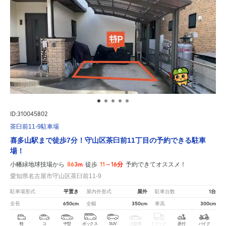
ID:310045802
茶臼前11-9駐車場
喜多山駅まで徒歩7分！守山区茶臼前11丁目の予約できる駐車
場！
863m
11～16分
小幡緑地球技場から
徒歩
予約できてオススメ！
愛知県名古屋市守山区茶臼前11-9
平置き
屋外
1台
駐車場形式
屋内外形式
駐車台数
650cm
350cm
300cm
全長
全幅
車高
軽
コ
中型
ボックス
SUV
大型車
トラック
原付
バイク