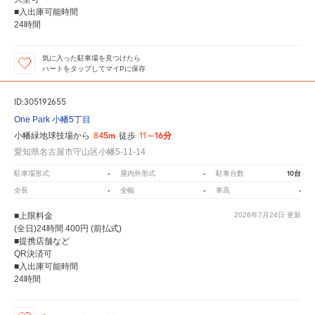
■入出庫可能時間
24時間
気に入った駐車場を見つけたら
ハートをタップしてマイPに保存
ID:305192655
One Park 小幡5丁目
845m
11～16分
小幡緑地球技場から
徒歩
愛知県名古屋市守山区小幡5-11-14
-
-
10台
駐車場形式
屋内外形式
駐車台数
-
-
-
全長
全幅
車高
■上限料金
2026年7月24日
更新
(全日)24時間 400円 (前払式)
■提携店舗など
QR決済可
■入出庫可能時間
24時間