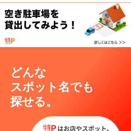
どんな
スポット名でも
探せる。