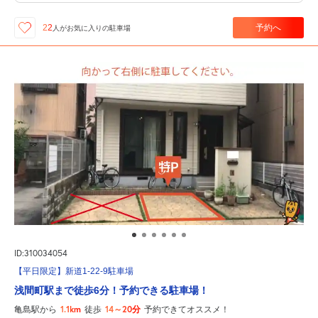
予約へ
22
人が
お気に入りの駐車場
ID:310034054
【平日限定】新道1-22-9駐車場
浅間町駅まで徒歩6分！予約できる駐車場！
1.1km
14～20分
亀島駅から
徒歩
予約できてオススメ！