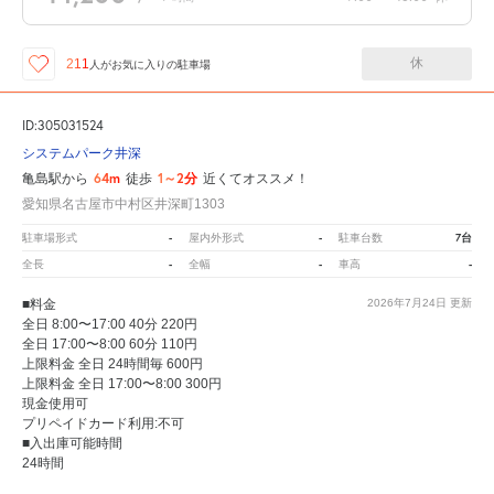
休
211
人が
お気に入りの駐車場
ID:305031524
システムパーク井深
64m
1～2分
亀島駅から
徒歩
近くてオススメ！
愛知県名古屋市中村区井深町1303
-
-
7台
駐車場形式
屋内外形式
駐車台数
-
-
-
全長
全幅
車高
■料金
2026年7月24日
更新
全日 8:00〜17:00 40分 220円
全日 17:00〜8:00 60分 110円
上限料金 全日 24時間毎 600円
上限料金 全日 17:00〜8:00 300円
現金使用可
プリペイドカード利用:不可
■入出庫可能時間
24時間