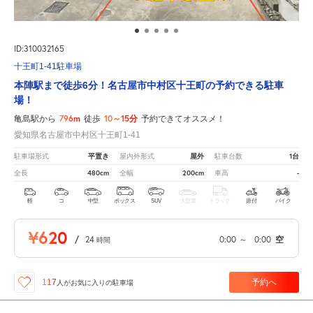
ID:310032165
十王町1-41駐車場
本陣駅まで徒歩6分！名古屋市中村区十王町の予約できる駐車
場！
796m
10～15分
亀島駅から
徒歩
予約できてオススメ！
愛知県名古屋市中村区十王町1-41
平置き
屋外
1台
駐車場形式
屋内外形式
駐車台数
480cm
200cm
-
全長
全幅
車高
軽
コ
中型
ボックス
SUV
大型車
トラック
原付
バイク
¥620
/
24
0:00
～
0:00
空
時間
予約へ
117
人が
お気に入りの駐車場