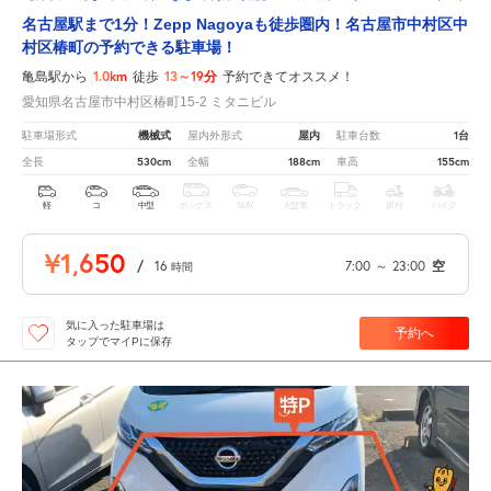
名古屋駅まで1分！Zepp Nagoyaも徒歩圏内！名古屋市中村区中
村区椿町の予約できる駐車場！
1.0km
13～19分
亀島駅から
徒歩
予約できてオススメ！
愛知県名古屋市中村区椿町15-2 ミタニビル
機械式
屋内
1台
駐車場形式
屋内外形式
駐車台数
530cm
188cm
155cm
全長
全幅
車高
軽
コ
中型
ボックス
SUV
大型車
トラック
原付
バイク
¥1,650
/
16
7:00
～
23:00
空
時間
気に入った駐車場は
予約へ
タップでマイPに保存