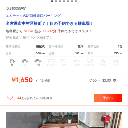
ID:310055951
エムテック名駅新幹線口パーキング
名古屋市中村区椿町７丁目の予約できる駐車場！
905m
12～17分
亀島駅から
徒歩
予約できてオススメ！
愛知県名古屋市中村区椿町7-1
機械式
屋内
5台
駐車場形式
屋内外形式
駐車台数
500cm
182cm
155cm
全長
全幅
車高
軽
コ
中型
ボックス
SUV
大型車
トラック
原付
バイク
¥1,650
/
16
7:00
～
23:00
空
時間
予約へ
44
人が
お気に入りの駐車場