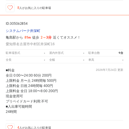
8
人が
お気に入りの駐車場
ID:305062854
システムパーク井深町
81m
2～3分
亀島駅から
徒歩
近くてオススメ！
愛知県名古屋市中村区井深町16
-
-
9台
駐車場形式
屋内外形式
駐車台数
-
-
-
全長
全幅
車高
■料金
2026年7月24日
更新
全日 0:00〜24:00 60分 200円
上限料金 月〜土 24時間毎 500円
上限料金 日祝 24時間毎 400円
上限料金 全日 18:00〜8:00 200円
現金使用可
プリペイドカード利用:不可
■入出庫可能時間
24時間
4
人が
お気に入りの駐車場