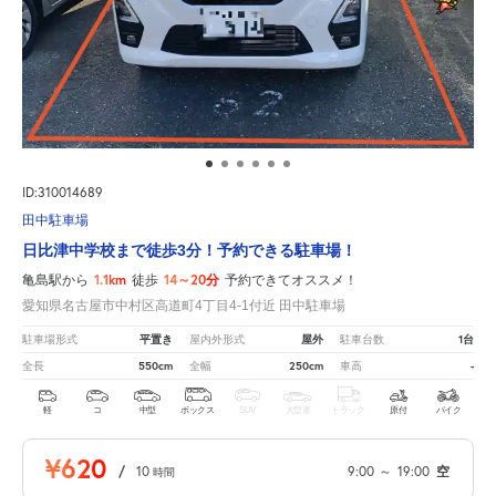
ID:310014689
田中駐車場
日比津中学校まで徒歩3分！予約できる駐車場！
1.1km
14～20分
亀島駅から
徒歩
予約できてオススメ！
愛知県名古屋市中村区高道町4丁目4-1付近 田中駐車場
平置き
屋外
1台
駐車場形式
屋内外形式
駐車台数
550cm
250cm
-
全長
全幅
車高
軽
コ
中型
ボックス
SUV
大型車
トラック
原付
バイク
¥620
/
10
9:00
～
19:00
空
時間