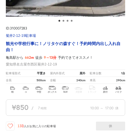
ID:310007283
菊井2-12-19駐車場
観光や学校行事に！ノリタケの森すぐ！予約時間内出し入れ自
由！
662m
9～13分
亀島駅から
徒歩
予約できてオススメ！
愛知県名古屋市西区菊井2-12-19
平置き
屋外
1台
駐車場形式
屋内外形式
駐車台数
500cm
240cm
290cm
全長
全幅
車高
軽
コ
中型
ボックス
SUV
大型車
トラック
原付
バイク
¥850
/
7
10:00
～
17:00
休
時間
休
133
人が
お気に入りの駐車場