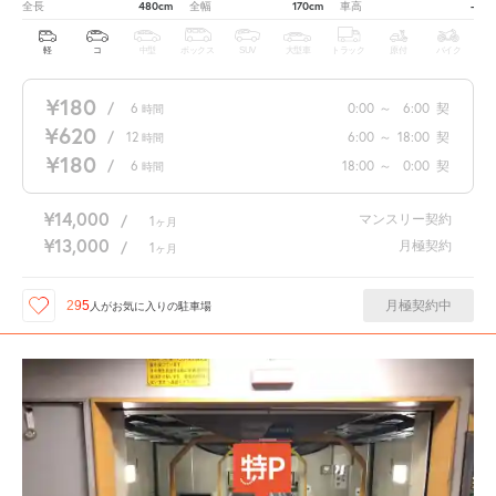
480cm
170cm
-
全長
全幅
車高
軽
コ
中型
ボックス
SUV
大型車
トラック
原付
バイク
¥180
/
6
0:00
～
6:00
契
時間
¥620
/
12
6:00
～
18:00
契
時間
¥180
/
6
18:00
～
0:00
契
時間
¥14,000
マンスリー契約
/
1
ヶ月
¥13,000
月極契約
/
1
ヶ月
月極契約中
295
人が
お気に入りの駐車場