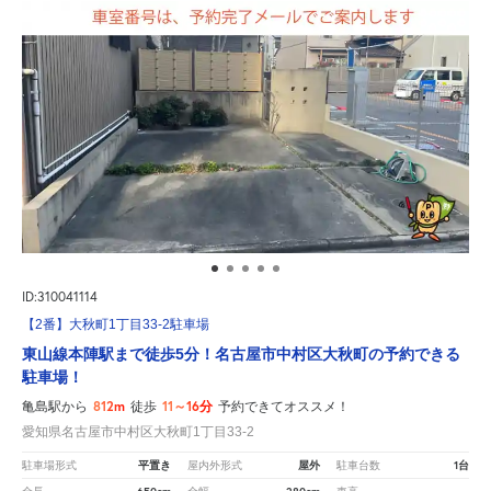
ID:310041114
【2番】大秋町1丁目33-2駐車場
東山線本陣駅まで徒歩5分！名古屋市中村区大秋町の予約できる
駐車場！
812m
11～16分
亀島駅から
徒歩
予約できてオススメ！
愛知県名古屋市中村区大秋町1丁目33-2
平置き
屋外
1台
駐車場形式
屋内外形式
駐車台数