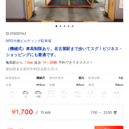
ID:310001163
NPD大橋ビルディング駐車場
（機械式）車高制限あり。名古屋駅まで歩いてスグ！ビジネス・
ショッピングにも最適です。
1.1km
14～20分
亀島駅から
徒歩
予約できてオススメ！
愛知県名古屋市中村区名駅3-25-3
機械式
屋内
5台
駐車場形式
屋内外形式
駐車台数
495cm
185cm
158cm
全長
全幅
車高
軽
コ
中型
ボックス
SUV
大型車
トラック
原付
バイク
¥1,700
/
15
7:00
～
22:00
空
時間