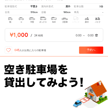
平置き
屋外
3台
駐車場形式
屋内外形式
駐車台数
510cm
180cm
-
全長
全幅
車高
軽
コ
中型
ボックス
SUV
大型車
トラック
原付
バイク
¥1,000
/
24
0:00
～
0:00
空
時間
予約へ
645
人が
お気に入りの駐車場