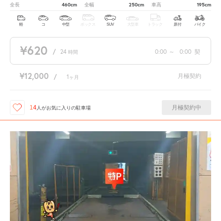
460cm
250cm
195cm
全長
全幅
車高
軽
コ
中型
ボックス
SUV
大型車
トラック
原付
バイク
¥620
/
24
0:00
～
0:00
契
時間
¥12,000
月極契約
/
1
ヶ月
月極契約中
14
人が
お気に入りの駐車場