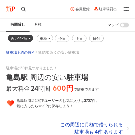
会員登録
駐車場貸出
時間貸し
月極
マップ
近い特P順
車種
今日
明日
日付
駐車場予約の特P
亀島駅 近くの安い駐車場
駐車場が50件見つかりました！
亀島駅
駐車場
周辺の安い
600円
24
時間
最大料金
で駐車できます
3727
亀島駅周辺に特Pユーザーのお気に入りは
件。
気に入ったらマイPに保存しよう！
この周辺に月極で借りられる
駐車場も
4件
あります