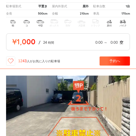
平置き
屋外
1台
駐車場形式
屋内外形式
駐車台数
500cm
210cm
170cm
全長
全幅
車高
軽
コ
中型
ボックス
SUV
大型車
トラック
原付
バイク
¥1,000
/
24
0:00
～
0:00
空
時間
予約へ
1243
人が
お気に入りの駐車場