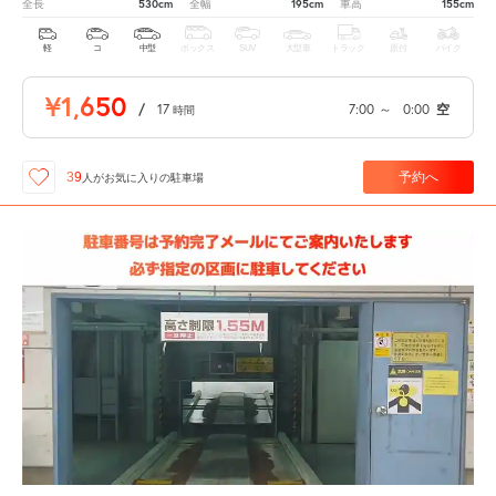
530cm
195cm
155cm
全長
全幅
車高
軽
コ
中型
ボックス
SUV
大型車
トラック
原付
バイク
¥1,650
/
17
7:00
～
0:00
空
時間
予約へ
39
人が
お気に入りの駐車場