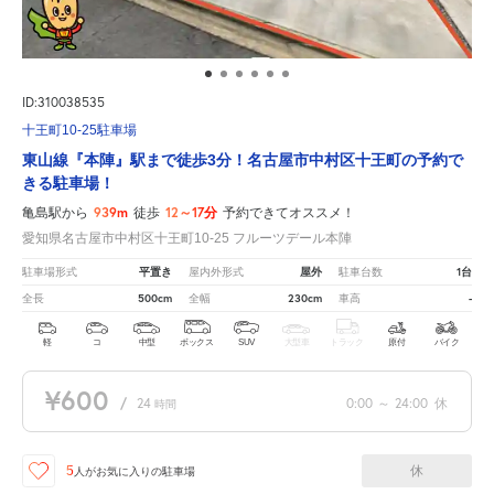
ID:310038535
十王町10-25駐車場
東山線『本陣』駅まで徒歩3分！名古屋市中村区十王町の予約で
きる駐車場！
939m
12～17分
亀島駅から
徒歩
予約できてオススメ！
愛知県名古屋市中村区十王町10-25 フルーツデール本陣
平置き
屋外
1台
駐車場形式
屋内外形式
駐車台数
500cm
230cm
-
全長
全幅
車高
軽
コ
中型
ボックス
SUV
大型車
トラック
原付
バイク
¥600
/
24
0:00
～
24:00
休
時間
休
5
人が
お気に入りの駐車場