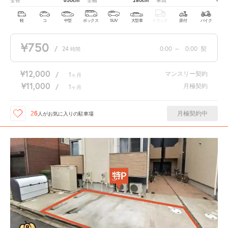
650cm
280cm
-
全長
全幅
車高
軽
コ
中型
ボックス
SUV
大型車
トラック
原付
バイク
¥750
/
24
0:00
～
0:00
契
時間
¥12,000
マンスリー契約
/
1
ヶ月
¥11,000
月極契約
/
1
ヶ月
月極契約中
26
人が
お気に入りの駐車場