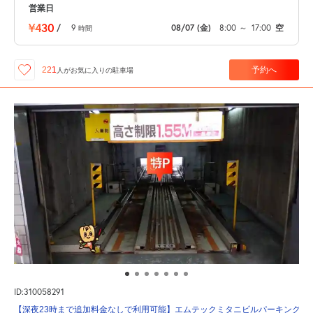
営業日
¥430
/
9
08/07
(金)
8:00
～
17:00
空
時間
予約へ
221
人が
お気に入りの駐車場
ID:310058291
【深夜23時まで追加料金なしで利用可能】エムテックミタニビルパーキング