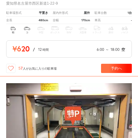
愛知県名古屋市西区新道1-22-9
平置き
屋外
1台
駐車場形式
屋内外形式
駐車台数
480cm
170cm
-
全長
全幅
車高
軽
コ
中型
ボックス
SUV
大型車
トラック
原付
バイク
¥620
/
12
6:00
～
18:00
空
時間
予約へ
57
人が
お気に入りの駐車場