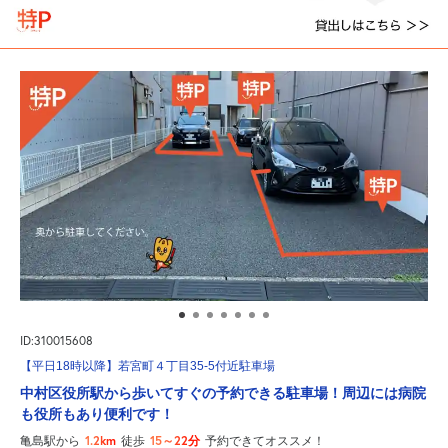
ID:310015608
【平日18時以降】若宮町４丁目35-5付近駐車場
中村区役所駅から歩いてすぐの予約できる駐車場！周辺には病院
も役所もあり便利です！
1.2km
15～22分
亀島駅から
徒歩
予約できてオススメ！