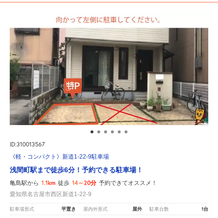
ID:310013567
《軽・コンパクト》新道1-22-9駐車場
浅間町駅まで徒歩6分！予約できる駐車場！
1.1km
14～20分
亀島駅から
徒歩
予約できてオススメ！
愛知県名古屋市西区新道1-22-9
平置き
屋外
1台
駐車場形式
屋内外形式
駐車台数