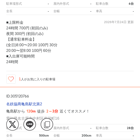
-
-
6台
駐車場形式
屋内外形式
駐車台数
-
-
-
全長
全幅
車高
■上限料金
2026年7月24日
更新
24時間 700円 (初回のみ)
夜間 300円 (初回のみ)
【通常駐車料金】
(全日)8:00〜20:00 100円 30分
20:00〜翌8:00 100円 60分
■入出庫可能時間
24時間
1
人が
お気に入りの駐車場
ID:305120766
名鉄協商亀島駅北第2
120m
2～3分
亀島駅から
徒歩
近くてオススメ！
愛知県名古屋市中村区井深町16
-
-
28台
駐車場形式
屋内外形式
駐車台数
500cm
200cm
-
全長
全幅
車高