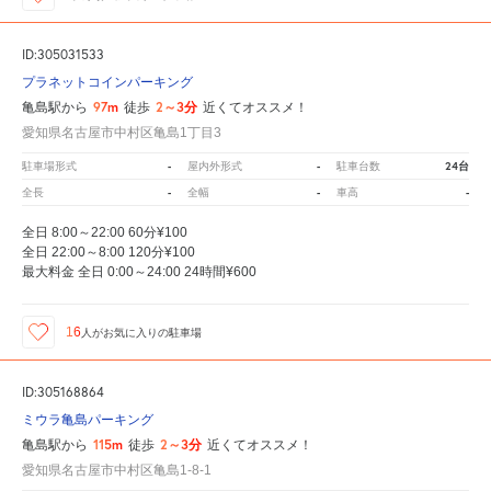
ID:305031533
プラネットコインパーキング
97m
2～3分
亀島駅から
徒歩
近くてオススメ！
愛知県名古屋市中村区亀島1丁目3
-
-
24台
駐車場形式
屋内外形式
駐車台数
-
-
-
全長
全幅
車高
全日 8:00～22:00 60分¥100
全日 22:00～8:00 120分¥100
最大料金 全日 0:00～24:00 24時間¥600
16
人が
お気に入りの駐車場
ID:305168864
ミウラ亀島パーキング
115m
2～3分
亀島駅から
徒歩
近くてオススメ！
愛知県名古屋市中村区亀島1-8-1