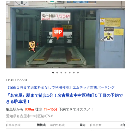
ID:310055581
【深夜１時まで追加料金なしで利用可能】エムテック吉川パーキング
『名古屋』駅まで徒歩1分！名古屋市中村区椿町５丁目の予約で
きる駐車場！
838m
11～16分
亀島駅から
徒歩
予約できてオススメ！
愛知県名古屋市中村区椿町5-6
機械式
屋内
3台
駐車場形式
屋内外形式
駐車台数