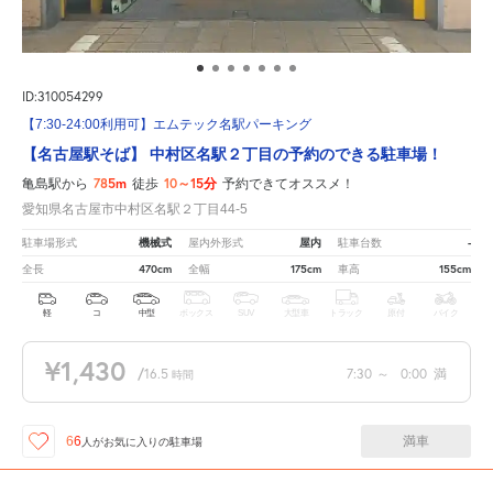
ID:310054299
【7:30-24:00利用可】エムテック名駅パーキング
【名古屋駅そば】 中村区名駅２丁目の予約のできる駐車場！
785m
10～15分
亀島駅から
徒歩
予約できてオススメ！
愛知県名古屋市中村区名駅２丁目44-5
機械式
屋内
-
駐車場形式
屋内外形式
駐車台数
470cm
175cm
155cm
全長
全幅
車高
軽
コ
中型
ボックス
SUV
大型車
トラック
原付
バイク
¥1,430
/
16.5
7:30
～
0:00
満
時間
満車
66
人が
お気に入りの駐車場