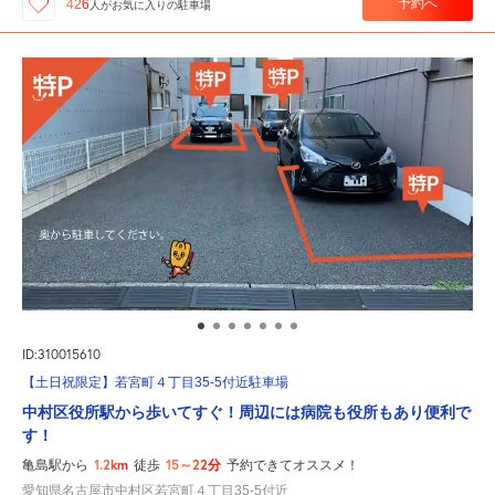
予約へ
426
人が
お気に入りの駐車場
ID:310015610
【土日祝限定】若宮町４丁目35-5付近駐車場
中村区役所駅から歩いてすぐ！周辺には病院も役所もあり便利で
す！
1.2km
15～22分
亀島駅から
徒歩
予約できてオススメ！
愛知県名古屋市中村区若宮町４丁目35-5付近