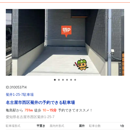
ID:310053714
菊井1-25-7駐車場
名古屋市西区菊井の予約できる駐車場
751m
10～15分
亀島駅から
徒歩
予約できてオススメ！
愛知県名古屋市西区菊井1-25-7
平置き
屋外
1台
駐車場形式
屋内外形式
駐車台数