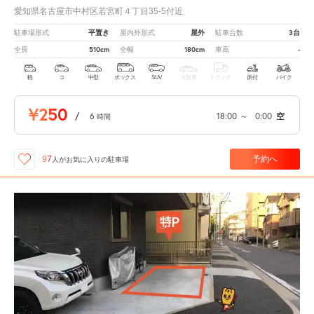
愛知県名古屋市中村区若宮町４丁目35-5付近
平置き
屋外
3台
駐車場形式
屋内外形式
駐車台数
510cm
180cm
-
全長
全幅
車高
軽
コ
中型
ボックス
SUV
大型車
トラック
原付
バイク
¥250
/
6
18:00
～
0:00
空
時間
予約へ
97
人が
お気に入りの駐車場