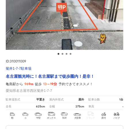
ID:310011009
菊井1-7-7駐車場
名古屋観光時に！名古屋駅まで徒歩圏内！是非！
969m
13～19分
亀島駅から
徒歩
予約できてオススメ！
愛知県名古屋市西区菊井1-7-7
平置き
屋外
1台
駐車場形式
屋内外形式
駐車台数
625cm
275cm
-
全長
全幅
車高
軽
コ
中型
ボックス
SUV
大型車
トラック
原付
バイク