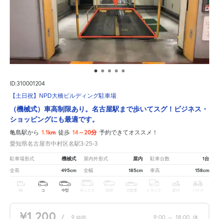
ID:310001204
【土日祝】NPD大橋ビルディング駐車場
（機械式）車高制限あり。名古屋駅まで歩いてスグ！ビジネス・
ショッピングにも最適です。
1.1km
14～20分
亀島駅から
徒歩
予約できてオススメ！
愛知県名古屋市中村区名駅3-25-3
機械式
屋内
1台
駐車場形式
屋内外形式
駐車台数
495cm
185cm
158cm
全長
全幅
車高
軽
コ
中型
ボックス
SUV
大型車
トラック
原付
バイク
¥1,200
/
9
9:00
～
18:00
休
時間