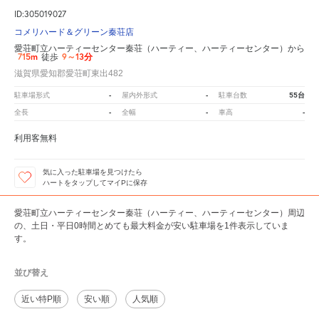
ID:305019027
コメリハード＆グリーン秦荘店
愛荘町立ハーティーセンター秦荘（ハーティー、ハーティーセンター）から
715m
9～13分
徒歩
滋賀県愛知郡愛荘町東出482
-
-
55台
駐車場形式
屋内外形式
駐車台数
-
-
-
全長
全幅
車高
利用客無料
気に入った駐車場を見つけたら
ハートをタップしてマイPに保存
愛荘町立ハーティーセンター秦荘（ハーティー、ハーティーセンター）周辺
の、土日・平日0時間とめても最大料金が安い駐車場を1件表示していま
す。
並び替え
近い特P順
安い順
人気順