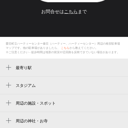
お問合せは
こちら
まで
愛荘町立ハーティーセンター秦荘（ハーティー、ハーティーセンター）
周辺の格安
駐車場
マップです。他の駐車場がありましたら、
こちら
から教えてください。
※ご注意ください - 徒歩時間は地形の状況や迂回路を反映できていない場合があります。
最寄り駅
周辺に最寄り駅が見つかりませんでした。
スタジアム
周辺にスタジアムが見つかりませんでした。
周辺の施設・スポット
愛荘町立ハーティーセンター秦荘（ハーテ
ィー、ハーティーセンター）
周辺の神社・お寺
愛荘町立会館ハーティーセンター 秦荘
教願寺