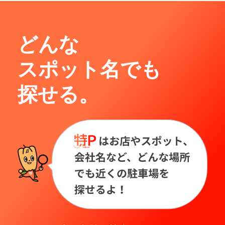
どんな
スポット名でも
探せる。