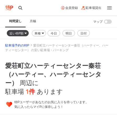
会員登録
駐車場貸出
時間貸し
月極
マップ
近い特P順
車種
今日
明日
日付
駐車場予約の特P
愛荘町立ハーティーセンター秦荘（ハーティー、ハー
ティーセンター） の安い駐車場・パーキング
愛荘町立ハーティーセンター秦荘
（ハーティー、ハーティーセンタ
ー）
周辺に
1
件
駐車場
あります
特Pユーザーがあなたのお気に入りを待っています。
気に入ったらマイPに保存しよう！