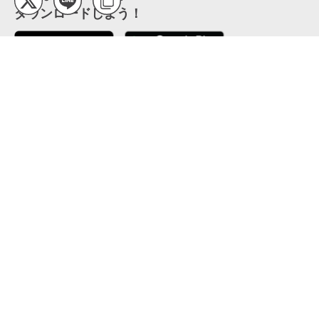
ダウンロードしよう！
ここから「インストール」して、便利な特Pアプリを
公式 X
GETしよう
公式 Facebook
特P
会員・利用規約
特定商取引法について
プライバシーポリシー