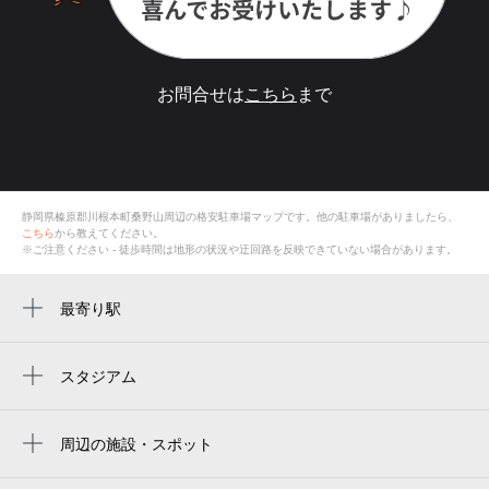
お問合せは
こちら
まで
静岡県榛原郡川根本町桑野山
周辺の格安
駐車場
マップです。他の駐車場がありましたら、
こちら
から教えてください。
※ご注意ください - 徒歩時間は地形の状況や迂回路を反映できていない場合があります。
最寄り駅
土本駅
沢間駅
スタジアム
周辺にスタジアムが見つかりませんでした。
川根小山駅
周辺の施設・スポット
周辺に施設・スポットが見つかりませんでした。