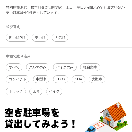
静岡県榛原郡川根本町桑野山周辺の、土日・平日0時間とめても最大料金が
安い駐車場を1件表示しています。
並び替え
近い特P順
安い順
人気順
車種で絞り込み
すべて
クルマのみ
バイクのみ
軽自動車
コンパクト
中型車
1BOX
SUV
大型車
トラック
原付
バイク