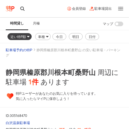
会員登録
駐車場貸出
時間貸し
月極
マップ
近い特P順
車種
今日
明日
日付
駐車場予約の特P
静岡県榛原郡川根本町桑野山 の安い駐車場・パーキン
グ
静岡県榛原郡川根本町桑野山
周辺に
1
件
駐車場
あります
特Pユーザーがあなたのお気に入りを待っています。
気に入ったらマイPに保存しよう！
ID:305168470
白沢温泉駐車場