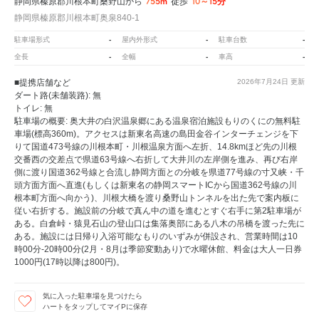
755m
10～15分
静岡県榛原郡川根本町桑野山から
徒歩
静岡県榛原郡川根本町奥泉840-1
-
-
-
駐車場形式
屋内外形式
駐車台数
-
-
-
全長
全幅
車高
■提携店舗など
2026年7月24日
更新
ダート路(未舗装路): 無
トイレ: 無
駐車場の概要: 奥大井の白沢温泉郷にある温泉宿泊施設もりのくにの無料駐
車場(標高360m)。アクセスは新東名高速の島田金谷インターチェンジを下
りて国道473号線の川根本町・川根温泉方面へ左折、14.8kmほど先の川根
交番西の交差点で県道63号線へ右折して大井川の左岸側を進み、再び右岸
側に渡り国道362号線と合流し静岡方面との分岐を県道77号線の寸又峡・千
頭方面方面へ直進(もしくは新東名の静岡スマートICから国道362号線の川
根本町方面へ向かう)、川根大橋を渡り桑野山トンネルを出た先で案内板に
従い右折する。施設前の分岐で真ん中の道を進むとすぐ右手に第2駐車場が
ある。白倉峠・猿見石山の登山口は集落奥部にある八木の吊橋を渡った先に
ある。施設には日帰り入浴可能なもりのいずみが併設され、営業時間は10
時00分-20時00分(2月・8月は季節変動あり)で水曜休館、料金は大人一日券
1000円(17時以降は800円)。
気に入った駐車場を見つけたら
ハートをタップしてマイPに保存