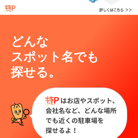
どんな
スポット名でも
探せる。