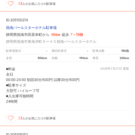
33
人が
お気に入りの駐車場
ID:305150274
熱海パールスターホテル駐車場
486m
7～10分
静岡県熱海市田原本町から
徒歩
静岡県熱海市東海岸町６ー４５熱海パールスターホテル
-
-
150台
駐車場形式
屋内外形式
駐車台数
500cm
190cm
200cm
全長
全幅
車高
■料金
2026年7月27日
更新
全日
00:00-24:00 初回30分/500円 以降30分/500円
■駐車サイズ
大型可 ハイルーフ可
■入出庫可能時間
24時間
23
人が
お気に入りの駐車場
ID:305119052