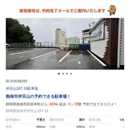
ID:310038259
伊豆山187-14駐車場
熱海市伊豆山の予約できる駐車場！
887m
12～17分
静岡県熱海市田原本町から
徒歩
予約できてオススメ！
静岡県熱海市伊豆山187-14
平置き
屋外
3台
駐車場形式
屋内外形式
駐車台数
480cm
210cm
-
全長
全幅
車高