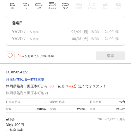
軽
コ
中型
ボックス
SUV
大型車
トラック
原付
バイク
営業日
¥620
08/09
(日)
18:00
～
24:00
満
/
6
時間
¥620
08/18
(火)
18:00
～
24:00
満
/
6
時間
満車
94
人が
お気に入りの駐車場
ID:305054222
熱海駅前広場一時駐車場
30m
1～2分
静岡県熱海市田原本町から
徒歩
近くてオススメ！
静岡県熱海市田原本町地内
-
-
19台
駐車場形式
屋内外形式
駐車台数
500cm
190cm
250cm
全長
全幅
車高
■料金
2026年7月24日
更新
30分 400円
・料金備考