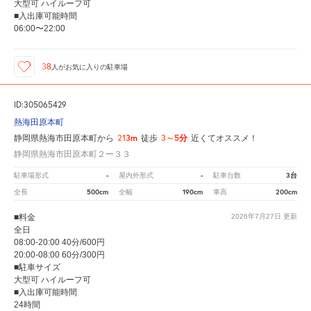
大型可 ハイルーフ可
■入出庫可能時間
06:00〜22:00
38
人が
お気に入りの駐車場
ID:305065429
熱海田原本町
213m
3～5分
静岡県熱海市田原本町から
徒歩
近くてオススメ！
静岡県熱海市田原本町２ー３３
-
-
3台
駐車場形式
屋内外形式
駐車台数
500cm
190cm
200cm
全長
全幅
車高
■料金
2026年7月27日
更新
全日
08:00-20:00 40分/600円
20:00-08:00 60分/300円
■駐車サイズ
大型可 ハイルーフ可
■入出庫可能時間
24時間