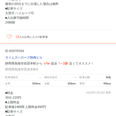
最初の30分までに出場した場合は無料
■駐車サイズ
大型可 ハイルーフ可
■入出庫可能時間
24時間
52
人が
お気に入りの駐車場
ID:305119054
タイムズハローズ熱海ビル
67m
1～2分
静岡県熱海市田原本町から
徒歩
近くてオススメ！
静岡県熱海市田原本町8
-
-
16台
駐車場形式
屋内外形式
駐車台数
530cm
200cm
150cm
全長
全幅
車高
■料金
2026年7月24日
更新
30分 220円
■上限料金
駐車後24時間 上限料金990円
■駐車サイズ