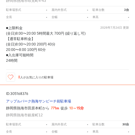
静岡県熱海市咲見町4-43
-
-
2台
駐車場形式
屋内外形式
駐車台数
-
-
-
全長
全幅
車高
■上限料金
2026年7月24日
更新
(全日)8:00〜20:00 5時間最大 700円 (繰り返し可)
【通常駐車料金】
(全日)8:00〜20:00 200円 40分
20:00〜8:00 100円 60分
■入出庫可能時間
24時間
8
人が
お気に入りの駐車場
ID:305168376
アップルパーク熱海サンビーチ前駐車場
771m
10～15分
静岡県熱海市田原本町から
徒歩
静岡県熱海市銀座町12
-
-
30台
駐車場形式
屋内外形式
駐車台数
-
-
-
全長
全幅
車高