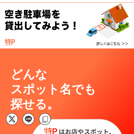
どんな
スポット名でも
探せる。