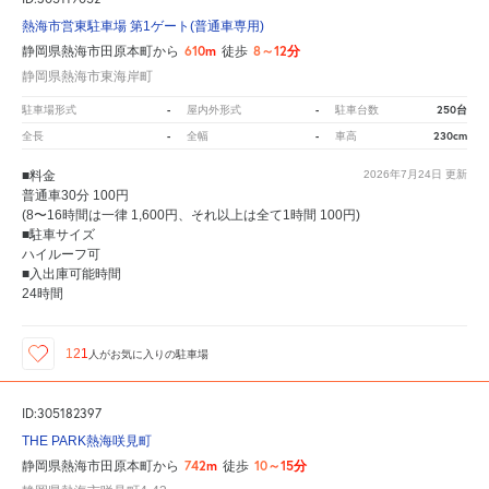
熱海市営東駐車場 第1ゲート(普通車専用)
610m
8～12分
静岡県熱海市田原本町から
徒歩
静岡県熱海市東海岸町
-
-
250台
駐車場形式
屋内外形式
駐車台数
-
-
230cm
全長
全幅
車高
■料金
2026年7月24日
更新
普通車30分 100円
(8〜16時間は一律 1,600円、それ以上は全て1時間 100円)
■駐車サイズ
ハイルーフ可
■入出庫可能時間
24時間
121
人が
お気に入りの駐車場
ID:305182397
THE PARK熱海咲見町
742m
10～15分
静岡県熱海市田原本町から
徒歩