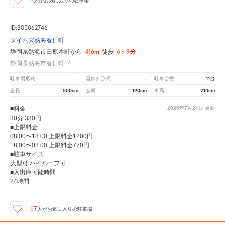
8
人が
お気に入りの駐車場
ID:305062746
タイムズ熱海春日町
416m
6～9分
静岡県熱海市田原本町から
徒歩
静岡県熱海市春日町14
-
-
11台
駐車場形式
屋内外形式
駐車台数
500cm
190cm
210cm
全長
全幅
車高
■料金
2026年7月24日
更新
30分 330円
■上限料金
08:00〜18:00 上限料金1200円
18:00〜08:00 上限料金770円
■駐車サイズ
大型可 ハイルーフ可
■入出庫可能時間
24時間
67
人が
お気に入りの駐車場