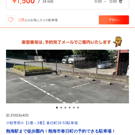
¥1,500
/
24
0:00
～
0:00
空
時間
予約へ
125
人が
お気に入りの駐車場
ID:310036405
※軽専用※【1番～3番】春日町16-53駐車場
熱海駅まで徒歩圏内！熱海市春日町の予約できる駐車場！