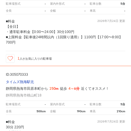
-
-
5台
駐車場形式
屋内外形式
駐車台数
-
-
-
全長
全幅
車高
■料金
2026年7月24日
更新
【全日】
・通常駐車料金【0:00〜24:00】30分100円
■上限料金【駐車後24時間以内（1回限り適用）】1100円【17:00〜8:00】
700円
1
人が
お気に入りの駐車場
ID:305070333
タイムズ熱海駅北
250m
4～6分
静岡県熱海市田原本町から
徒歩
近くてオススメ！
静岡県熱海市桃山町18
-
-
5台
駐車場形式
屋内外形式
駐車台数
500cm
190cm
210cm
全長
全幅
車高
■料金
2026年7月24日
更新
30分 220円