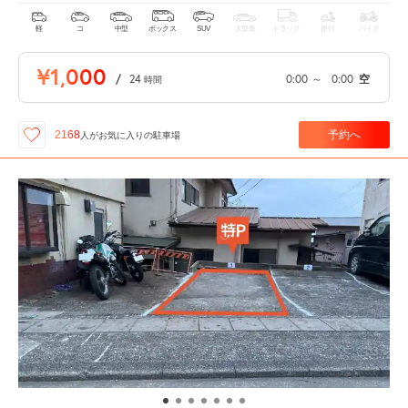
軽
コ
中型
ボックス
SUV
大型車
トラック
原付
バイク
¥1,000
/
24
0:00
～
0:00
空
時間
予約へ
2168
人が
お気に入りの駐車場