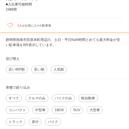
■入出庫可能時間
24時間
1
人が
お気に入りの駐車場
静岡県熱海市田原本町周辺の、土日・平日NaN時間とめても最大料金が安
い駐車場を9件表示しています。
並び替え
近い特P順
安い順
人気順
車種で絞り込み
すべて
クルマのみ
バイクのみ
軽自動車
コンパクト
中型車
1BOX
SUV
大型車
トラック
原付
バイク