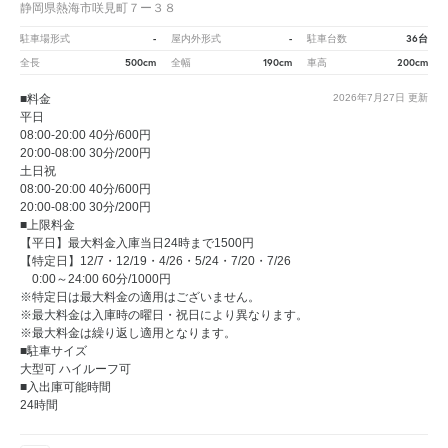
静岡県熱海市咲見町７ー３８
-
-
36台
駐車場形式
屋内外形式
駐車台数
500cm
190cm
200cm
全長
全幅
車高
■料金
2026年7月27日
更新
平日
08:00-20:00 40分/600円
20:00-08:00 30分/200円
土日祝
08:00-20:00 40分/600円
20:00-08:00 30分/200円
■上限料金
【平日】最大料金入庫当日24時まで1500円
【特定日】12/7・12/19・4/26・5/24・7/20・7/26
0:00～24:00 60分/1000円
※特定日は最大料金の適用はございません。
※最大料金は入庫時の曜日・祝日により異なります。
※最大料金は繰り返し適用となります。
■駐車サイズ
大型可 ハイルーフ可
■入出庫可能時間
24時間