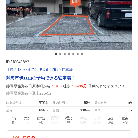
ID:310043892
【長さ480㎝まで】伊豆山226-52駐車場
熱海市伊豆山の予約できる駐車場！
1.0km
13～19分
静岡県熱海市田原本町から
徒歩
予約できてオススメ！
静岡県熱海市伊豆山226-52
平置き
屋外
1台
駐車場形式
屋内外形式
駐車台数
480cm
230cm
-
全長
全幅
車高
軽
コ
中型
ボックス
SUV
大型車
トラック
原付
バイク