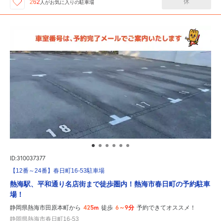
休
262
人が
お気に入りの駐車場
ID:310037377
【12番～24番】春日町16-53駐車場
熱海駅、平和通り名店街まで徒歩圏内！熱海市春日町の予約駐車
場！
425m
6～9分
静岡県熱海市田原本町から
徒歩
予約できてオススメ！
静岡県熱海市春日町16-53