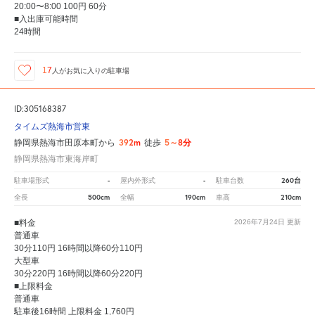
20:00〜8:00 100円 60分
■入出庫可能時間
24時間
17
人が
お気に入りの駐車場
ID:305168387
タイムズ熱海市営東
392m
5～8分
静岡県熱海市田原本町から
徒歩
静岡県熱海市東海岸町
-
-
260台
駐車場形式
屋内外形式
駐車台数
500cm
190cm
210cm
全長
全幅
車高
■料金
2026年7月24日
更新
普通車
30分110円 16時間以降60分110円
大型車
30分220円 16時間以降60分220円
■上限料金
普通車
駐車後16時間 上限料金 1,760円