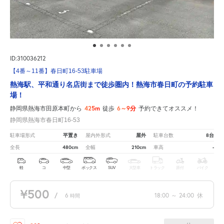
ID:310036212
【4番～11番】春日町16-53駐車場
熱海駅、平和通り名店街まで徒歩圏内！熱海市春日町の予約駐車
場！
425m
6～9分
静岡県熱海市田原本町から
徒歩
予約できてオススメ！
静岡県熱海市春日町16-53
平置き
屋外
8台
駐車場形式
屋内外形式
駐車台数
480cm
210cm
-
全長
全幅
車高
軽
コ
中型
ボックス
SUV
大型車
トラック
原付
バイク
¥500
/
6
18:00
～
24:00
休
時間