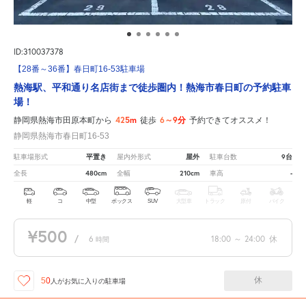
ID:310037378
【28番～36番】春日町16-53駐車場
熱海駅、平和通り名店街まで徒歩圏内！熱海市春日町の予約駐車
場！
425m
6～9分
静岡県熱海市田原本町から
徒歩
予約できてオススメ！
静岡県熱海市春日町16-53
平置き
屋外
9台
駐車場形式
屋内外形式
駐車台数
480cm
210cm
-
全長
全幅
車高
軽
コ
中型
ボックス
SUV
大型車
トラック
原付
バイク
¥500
/
6
18:00
～
24:00
休
時間
休
50
人が
お気に入りの駐車場