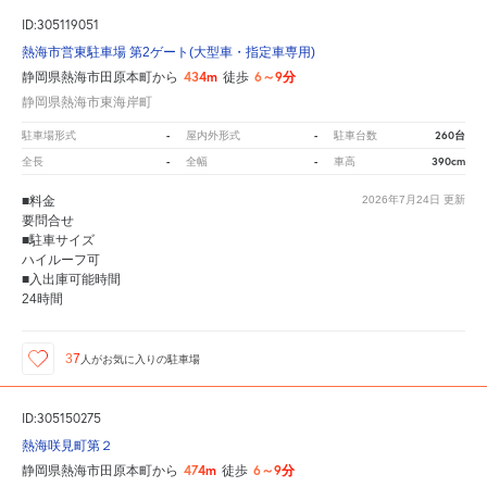
ID:305119051
熱海市営東駐車場 第2ゲート(大型車・指定車専用)
434m
6～9分
静岡県熱海市田原本町から
徒歩
静岡県熱海市東海岸町
-
-
260台
駐車場形式
屋内外形式
駐車台数
-
-
390cm
全長
全幅
車高
■料金
2026年7月24日
更新
要問合せ
■駐車サイズ
ハイルーフ可
■入出庫可能時間
24時間
37
人が
お気に入りの駐車場
ID:305150275
熱海咲見町第２
474m
6～9分
静岡県熱海市田原本町から
徒歩