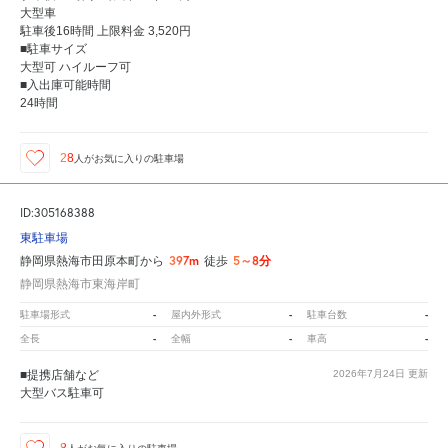
大型車
駐車後16時間 上限料金 3,520円
■駐車サイズ
大型可 ハイルーフ可
■入出庫可能時間
24時間
28
人が
お気に入りの駐車場
ID:305168388
東駐車場
397m
5～8分
静岡県熱海市田原本町から
徒歩
静岡県熱海市東海岸町
-
-
-
駐車場形式
屋内外形式
駐車台数
-
-
-
全長
全幅
車高
■提携店舗など
2026年7月24日
更新
大型バス駐車可