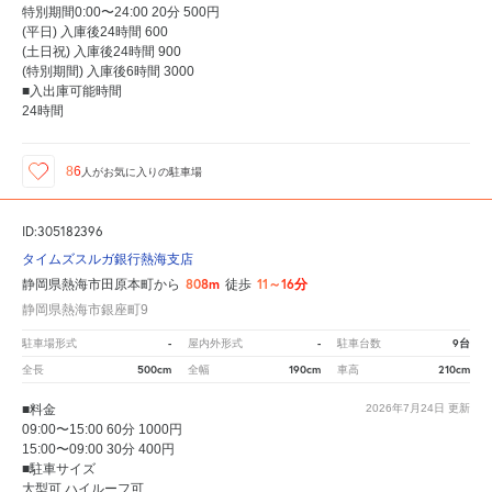
特別期間0:00〜24:00 20分 500円
(平日) 入庫後24時間 600
(土日祝) 入庫後24時間 900
(特別期間) 入庫後6時間 3000
■入出庫可能時間
24時間
86
人が
お気に入りの駐車場
ID:305182396
タイムズスルガ銀行熱海支店
808m
11～16分
静岡県熱海市田原本町から
徒歩
静岡県熱海市銀座町9
-
-
9台
駐車場形式
屋内外形式
駐車台数
500cm
190cm
210cm
全長
全幅
車高
■料金
2026年7月24日
更新
09:00〜15:00 60分 1000円
15:00〜09:00 30分 400円
■駐車サイズ
大型可 ハイルーフ可