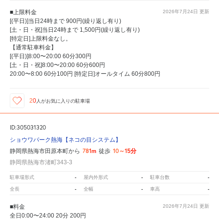
■上限料金
2026年7月24日
更新
[(平日)]当日24時まで 900円(繰り返し有り)
[土・日・祝]当日24時まで 1,500円(繰り返し有り)
[特定日]上限料金なし。
【通常駐車料金】
[(平日)]8:00〜20:00 60分300円
[土・日・祝]8:00〜20:00 60分600円
20:00〜8:00 60分100円 [特定日]オールタイム 60分800円
20
人が
お気に入りの駐車場
ID:305031320
ショウワパーク熱海【ネコの目システム】
781m
10～15分
静岡県熱海市田原本町から
徒歩
静岡県熱海市渚町343-3
-
-
-
駐車場形式
屋内外形式
駐車台数
-
-
-
全長
全幅
車高
■料金
2026年7月24日
更新
全日0:00〜24:00 20分 200円