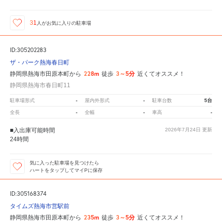
31
人が
お気に入りの駐車場
ID:305202283
ザ・パーク熱海春日町
228m
3～5分
静岡県熱海市田原本町から
徒歩
近くてオススメ！
静岡県熱海市春日町11
-
-
5台
駐車場形式
屋内外形式
駐車台数
-
-
-
全長
全幅
車高
■入出庫可能時間
2026年7月24日
更新
24時間
気に入った駐車場を見つけたら
ハートをタップしてマイPに保存
ID:305168374
タイムズ熱海市営駅前
235m
3～5分
静岡県熱海市田原本町から
徒歩
近くてオススメ！