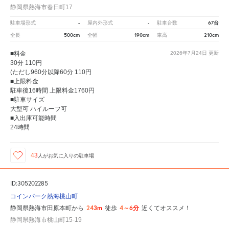
静岡県熱海市春日町17
-
-
67台
駐車場形式
屋内外形式
駐車台数
500cm
190cm
210cm
全長
全幅
車高
■料金
2026年7月24日
更新
30分 110円
(ただし960分以降60分 110円
■上限料金
駐車後16時間 上限料金1760円
■駐車サイズ
大型可 ハイルーフ可
■入出庫可能時間
24時間
43
人が
お気に入りの駐車場
ID:305202285
コインパーク熱海桃山町
243m
4～6分
静岡県熱海市田原本町から
徒歩
近くてオススメ！
静岡県熱海市桃山町15-19