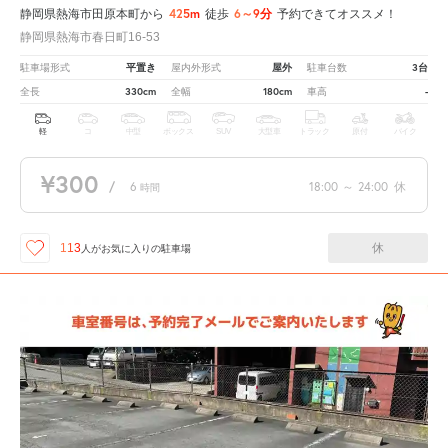
425m
6～9分
静岡県熱海市田原本町から
徒歩
予約できてオススメ！
静岡県熱海市春日町16-53
平置き
屋外
3台
駐車場形式
屋内外形式
駐車台数
330cm
180cm
-
全長
全幅
車高
軽
コ
中型
ボックス
SUV
大型車
トラック
原付
バイク
¥300
/
6
18:00
～
24:00
休
時間
休
113
人が
お気に入りの駐車場