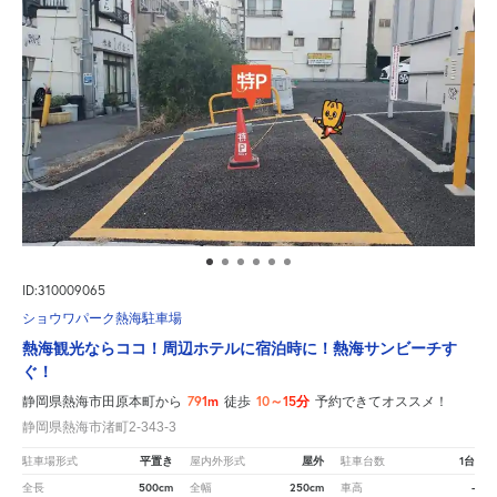
ID:310009065
ショウワパーク熱海駐車場
熱海観光ならココ！周辺ホテルに宿泊時に！熱海サンビーチす
ぐ！
791m
10～15分
静岡県熱海市田原本町から
徒歩
予約できてオススメ！
静岡県熱海市渚町2-343-3
平置き
屋外
1台
駐車場形式
屋内外形式
駐車台数
500cm
250cm
-
全長
全幅
車高