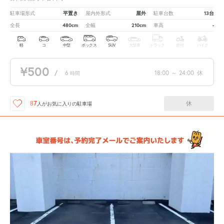
平置き
屋外
13台
駐車場形式
屋内外形式
駐車台数
480cm
210cm
-
全長
全幅
車高
軽
コ
中型
ボックス
SUV
大型車
トラック
原付
バイク
¥500
/
6
18:00
～
24:00
休
時間
休
87
人が
お気に入りの駐車場