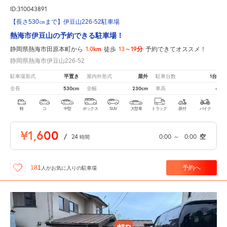
ID:310043891
【長さ530㎝まで】伊豆山226-52駐車場
熱海市伊豆山の予約できる駐車場！
1.0km
13～19分
静岡県熱海市田原本町から
徒歩
予約できてオススメ！
静岡県熱海市伊豆山226-52
平置き
屋外
1台
駐車場形式
屋内外形式
駐車台数
530cm
230cm
-
全長
全幅
車高
軽
コ
中型
ボックス
SUV
大型車
トラック
原付
バイク
¥1,600
/
24
0:00
～
0:00
空
時間
予約へ
181
人が
お気に入りの駐車場