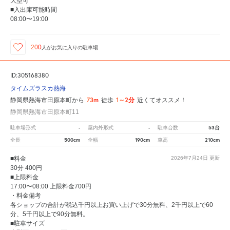
大型可
■入出庫可能時間
08:00〜19:00
200
人が
お気に入りの駐車場
ID:305168380
タイムズラスカ熱海
73m
1～2分
静岡県熱海市田原本町から
徒歩
近くてオススメ！
静岡県熱海市田原本町11
-
-
53台
駐車場形式
屋内外形式
駐車台数
500cm
190cm
210cm
全長
全幅
車高
■料金
2026年7月24日
更新
30分 400円
■上限料金
17:00〜08:00 上限料金700円
・料金備考
各ショップの合計が税込千円以上お買い上げで30分無料、2千円以上で60
分、5千円以上で90分無料。
■駐車サイズ