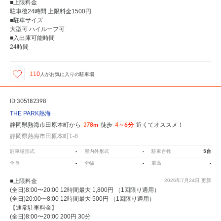
■上限料金
駐車後24時間 上限料金1500円
■駐車サイズ
大型可 ハイルーフ可
■入出庫可能時間
24時間
110
人が
お気に入りの駐車場
ID:305182398
THE PARK熱海
278m
4～6分
静岡県熱海市田原本町から
徒歩
近くてオススメ！
静岡県熱海市田原本町1-8
-
-
5台
駐車場形式
屋内外形式
駐車台数
-
-
-
全長
全幅
車高
■上限料金
2026年7月24日
更新
(全日)8:00〜20:00 12時間最大 1,800円 （1回限り適用）
(全日)20:00〜8:00 12時間最大 500円 （1回限り適用）
【通常駐車料金】
(全日)8:00〜20:00 200円 30分