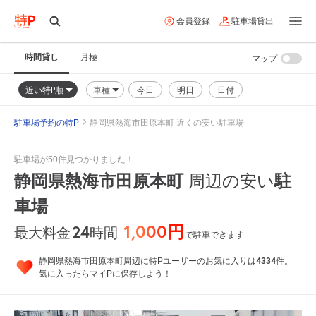
会員登録
駐車場貸出
時間貸し
月極
マップ
近い特P順
車種
今日
明日
日付
駐車場予約の特P
静岡県熱海市田原本町 近くの安い駐車場
駐車場が50件見つかりました！
静岡県熱海市田原本町
駐
周辺の安い
車場
1,000円
24
時間
最大料金
で駐車できます
4334
静岡県熱海市田原本町周辺に特Pユーザーのお気に入りは
件。
気に入ったらマイPに保存しよう！