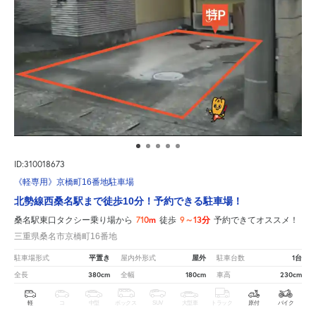
ID:310018673
《軽専用》京橋町16番地駐車場
北勢線西桑名駅まで徒歩10分！予約できる駐車場！
710m
9～13分
桑名駅東口タクシー乗り場から
徒歩
予約できてオススメ！
三重県桑名市京橋町16番地
平置き
屋外
1台
駐車場形式
屋内外形式
駐車台数
380cm
180cm
230cm
全長
全幅
車高
軽
コ
中型
ボックス
SUV
大型車
トラック
原付
バイク