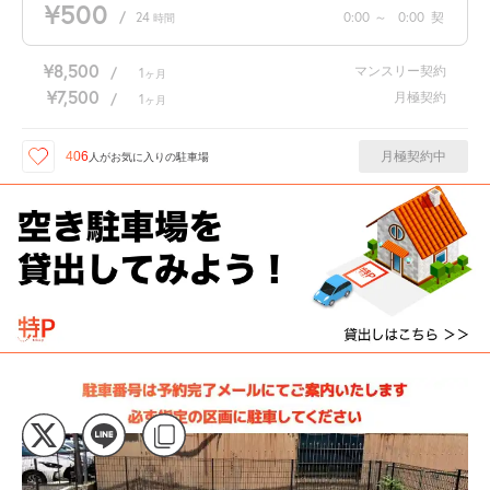
¥500
/
24
0:00
～
0:00
契
時間
¥8,500
マンスリー契約
/
1
ヶ月
¥7,500
月極契約
/
1
ヶ月
月極契約中
406
人が
お気に入りの駐車場