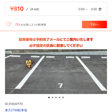
¥810
/
24
0:00
～
0:00
空
時間
予約へ
25
人が
お気に入りの駐車場
ID:310047170
東方2798駐車場