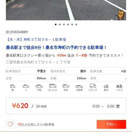
ID:310034889
【水・木】寿町３丁目５６－１駐車場
桑名駅まで徒歩9分！桑名市寿町の予約できる駐車場！
400m
5～8分
桑名駅東口タクシー乗り場から
徒歩
予約できてオススメ！
三重県桑名市寿町３丁目５６－１ 丁子屋
平置き
屋外
6台
駐車場形式
屋内外形式
駐車台数
500cm
230cm
-
全長
全幅
車高
軽
コ
中型
ボックス
SUV
大型車
トラック
原付
バイク
¥620
/
24
0:00
～
0:00
空
時間
予約へ
80
人が
お気に入りの駐車場