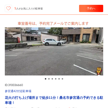
予約へ
5
人が
お気に入りの駐車場
ID:310036660
参宮通42付近駐車場
花火の打ち上げ場所まで徒歩11分！桑名市参宮通の予約できる駐
車場！