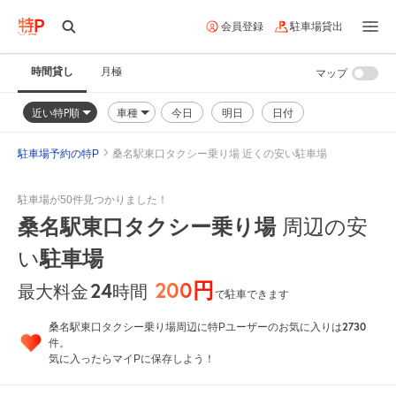
会員登録
駐車場貸出
時間貸し
月極
マップ
近い特P順
車種
今日
明日
日付
駐車場予約の特P
桑名駅東口タクシー乗り場 近くの安い駐車場
駐車場が50件見つかりました！
桑名駅東口タクシー乗り場
周辺の安
い
駐車場
200円
24
時間
最大料金
で駐車できます
2730
桑名駅東口タクシー乗り場周辺に特Pユーザーのお気に入りは
件。
気に入ったらマイPに保存しよう！