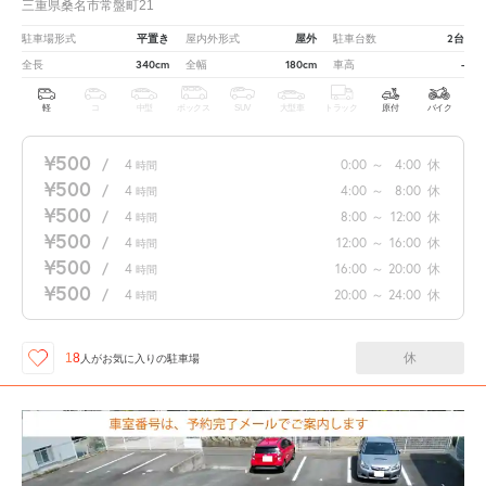
三重県桑名市常盤町21
平置き
屋外
2台
駐車場形式
屋内外形式
駐車台数
340cm
180cm
-
全長
全幅
車高
軽
コ
中型
ボックス
SUV
大型車
トラック
原付
バイク
¥500
/
4
0:00
～
4:00
休
時間
¥500
/
4
4:00
～
8:00
休
時間
¥500
/
4
8:00
～
12:00
休
時間
¥500
/
4
12:00
～
16:00
休
時間
¥500
/
4
16:00
～
20:00
休
時間
¥500
/
4
20:00
～
24:00
休
時間
休
18
人が
お気に入りの駐車場