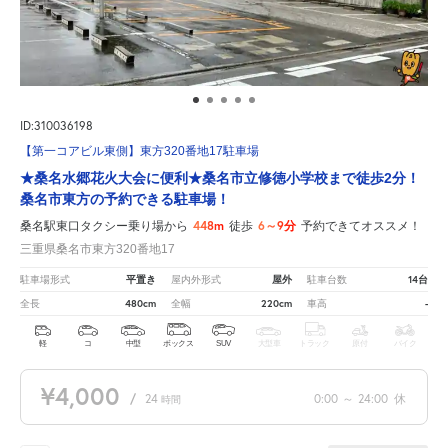
ID:310036198
【第一コアビル東側】東方320番地17駐車場
★桑名水郷花火大会に便利★桑名市立修徳小学校まで徒歩2分！
桑名市東方の予約できる駐車場！
448m
6～9分
桑名駅東口タクシー乗り場から
徒歩
予約できてオススメ！
三重県桑名市東方320番地17
平置き
屋外
14台
駐車場形式
屋内外形式
駐車台数
480cm
220cm
-
全長
全幅
車高
軽
コ
中型
ボックス
SUV
大型車
トラック
原付
バイク
¥4,000
/
24
0:00
～
24:00
休
時間