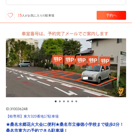
予約へ
15
人が
お気に入りの駐車場
ID:310036248
【軽専用】東方320番地17駐車場
★桑名水郷花火大会に便利★桑名市立修徳小学校まで徒歩2分！
桑名市東方の予約できる駐車場！