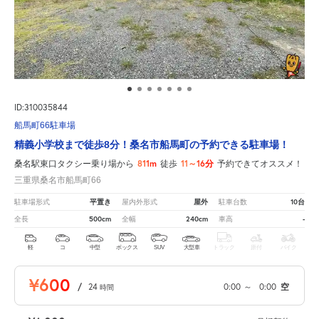
ID:310035844
船馬町66駐車場
精義小学校まで徒歩8分！桑名市船馬町の予約できる駐車場！
811m
11～16分
桑名駅東口タクシー乗り場から
徒歩
予約できてオススメ！
三重県桑名市船馬町66
平置き
屋外
10台
駐車場形式
屋内外形式
駐車台数
500cm
240cm
-
全長
全幅
車高
軽
コ
中型
ボックス
SUV
大型車
トラック
原付
バイク
¥600
/
24
0:00
～
0:00
空
時間