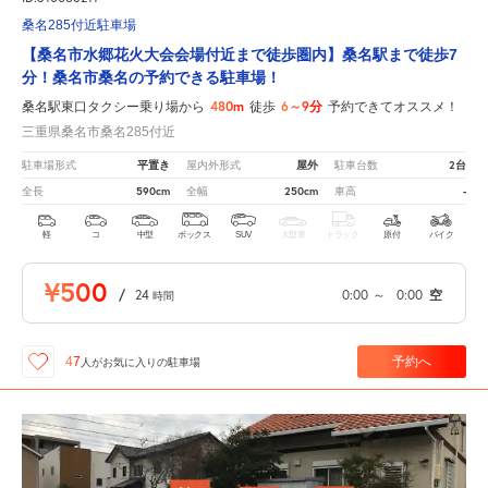
桑名285付近駐車場
【桑名市水郷花火大会会場付近まで徒歩圏内】桑名駅まで徒歩7
分！桑名市桑名の予約できる駐車場！
480m
6～9分
桑名駅東口タクシー乗り場から
徒歩
予約できてオススメ！
三重県桑名市桑名285付近
平置き
屋外
2台
駐車場形式
屋内外形式
駐車台数
590cm
250cm
-
全長
全幅
車高
軽
コ
中型
ボックス
SUV
大型車
トラック
原付
バイク
¥500
/
24
0:00
～
0:00
空
時間
予約へ
47
人が
お気に入りの駐車場