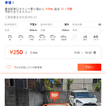
車場！
929m
12～17分
桑名駅東口タクシー乗り場から
徒歩
予約できてオススメ！
三重県桑名市矢田260-12
平置き
屋外
1台
駐車場形式
屋内外形式
駐車台数
500cm
250cm
-
全長
全幅
車高
軽
コ
中型
ボックス
SUV
大型車
トラック
原付
バイク
¥250
/
5
9:00
～
14:00
空
時間
予約へ
8
人が
お気に入りの駐車場