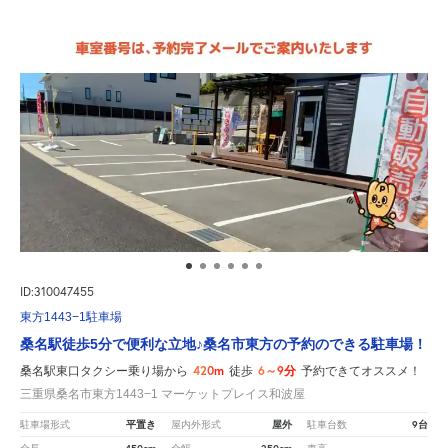
ID:310047455
東方1443−1駐車場
桑名駅徒歩5分で便利な立地♪桑名市東方の予約のできる駐車場！
420m
6～9分
桑名駅東口タクシー乗り場から
徒歩
予約できてオススメ！
三重県桑名市東方1443−1 マーケットプレイス和波屋
平置き
屋外
9台
駐車場形式
屋内外形式
駐車台数