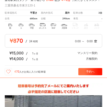
三重県桑名市東方120-1
平置き
屋外
3台
駐車場形式
屋内外形式
駐車台数
680cm
290cm
-
全長
全幅
車高
軽
コ
中型
ボックス
SUV
大型車
トラック
原付
バイク
¥870
/
24
0:00
～
0:00
空
時間
¥15,000
マンスリー契約
/
1
ヶ月
¥14,000
月極契約
/
1
ヶ月
予約へ
470
人が
お気に入りの駐車場