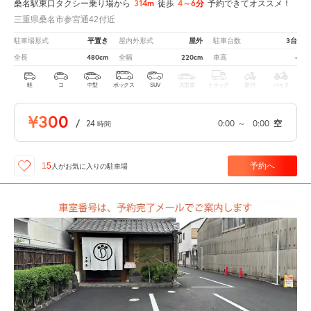
314m
4～6分
桑名駅東口タクシー乗り場から
徒歩
予約できてオススメ！
三重県桑名市参宮通42付近
平置き
屋外
3台
駐車場形式
屋内外形式
駐車台数
480cm
220cm
-
全長
全幅
車高
軽
コ
中型
ボックス
SUV
大型車
トラック
原付
バイク
¥300
/
24
0:00
～
0:00
空
時間
予約へ
15
人が
お気に入りの駐車場