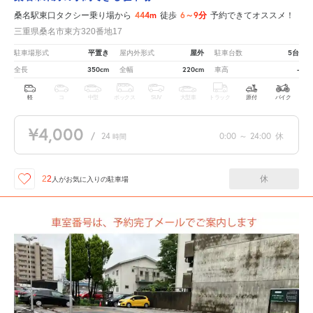
444m
6～9分
桑名駅東口タクシー乗り場から
徒歩
予約できてオススメ！
三重県桑名市東方320番地17
平置き
屋外
5台
駐車場形式
屋内外形式
駐車台数
350cm
220cm
-
全長
全幅
車高
軽
コ
中型
ボックス
SUV
大型車
トラック
原付
バイク
¥4,000
/
24
0:00
～
24:00
休
時間
休
22
人が
お気に入りの駐車場