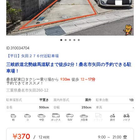
ID:310034704
【平日】矢田２７６付近駐車場
三岐鉄道北勢線馬道駅まで徒歩2分！桑名市矢田の予約できる駐
車場！
930m
12～17分
桑名駅東口タクシー乗り場から
徒歩
予約できてオススメ！
三重県桑名市矢田260-12
平置き
屋外
1台
駐車場形式
屋内外形式
駐車台数
500cm
250cm
-
全長
全幅
車高
軽
コ
中型
ボックス
SUV
大型車
トラック
原付
バイク
¥370
/
12
9:00
～
21:00
空
時間