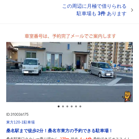
この周辺に月極で借りられる
駐車場も
3件
あります
ID:310036175
東方120-1駐車場
桑名駅まで徒歩2分！桑名市東方の予約できる駐車場！
270m
4～6分
桑名駅東口タクシー乗り場から
徒歩
予約できてオススメ！