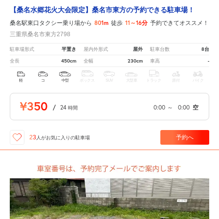
【桑名水郷花火大会限定】桑名市東方の予約できる駐車場！
801m
11～16分
桑名駅東口タクシー乗り場から
徒歩
予約できてオススメ！
三重県桑名市東方2798
平置き
屋外
8台
駐車場形式
屋内外形式
駐車台数
450cm
230cm
-
全長
全幅
車高
軽
コ
中型
ボックス
SUV
大型車
トラック
原付
バイク
¥350
/
24
0:00
～
0:00
空
時間
予約へ
23
人が
お気に入りの駐車場