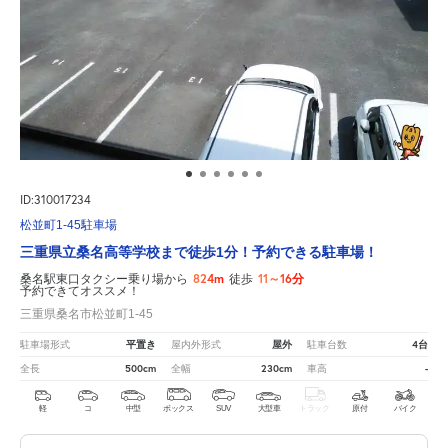
ID:310017234
松並町1-45駐車場
三重県立桑名高等学校まで徒歩1分！予約できる駐車場！
824m
11～16分
桑名駅東口タクシー乗り場から
徒歩
予約できてオススメ！
三重県桑名市松並町1-45
平置き
屋外
4台
駐車場形式
屋内外形式
駐車台数
500cm
230cm
-
全長
全幅
車高
軽
コ
中型
ボックス
SUV
大型車
トラック
原付
バイク