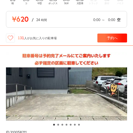
軽
コ
中型
ボックス
SUV
大型車
トラック
原付
バイク
¥620
/
24
0:00
～
0:00
空
時間
予約へ
131
人が
お気に入りの駐車場
ID:310058211