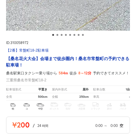
ID:310058972
【2番】常盤町18-2駐車場
【桑名花火大会】会場まで徒歩圏内！桑名市常盤町の予約できる
駐車場！
584m
8～12分
桑名駅東口タクシー乗り場から
徒歩
予約できてオススメ！
三重県桑名市常盤町18-2
平置き
屋外
1台
駐車場形式
屋内外形式
駐車台数
500cm
250cm
-
全長
全幅
車高
軽
コ
中型
ボックス
SUV
大型車
トラック
原付
バイク
¥200
/
24
0:00
～
0:00
空
時間