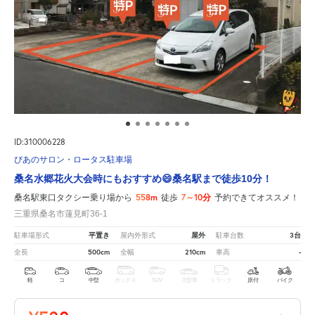
ID:310006228
ぴあのサロン・ロータス駐車場
桑名水郷花火大会時にもおすすめ😄桑名駅まで徒歩10分！
558m
7～10分
桑名駅東口タクシー乗り場から
徒歩
予約できてオススメ！
三重県桑名市蓮見町36-1
平置き
屋外
3台
駐車場形式
屋内外形式
駐車台数
500cm
210cm
-
全長
全幅
車高
軽
コ
中型
ボックス
SUV
大型車
トラック
原付
バイク