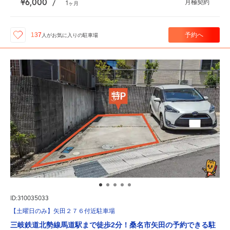
¥6,000
月極契約
/
1
ヶ月
予約へ
137
人が
お気に入りの駐車場
ID:310035033
【土曜日のみ】矢田２７６付近駐車場
三岐鉄道北勢線馬道駅まで徒歩2分！桑名市矢田の予約できる駐