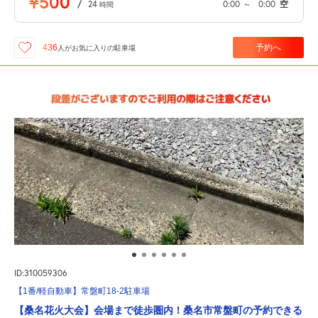
¥500
/
24
0:00
～
0:00
空
時間
予約へ
436
人が
お気に入りの駐車場
ID:310059306
【1番/軽自動車】常盤町18-2駐車場
【桑名花火大会】会場まで徒歩圏内！桑名市常盤町の予約できる