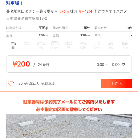
駐車場！
576m
8～12分
桑名駅東口タクシー乗り場から
徒歩
予約できてオススメ！
三重県桑名市常盤町18-2
平置き
屋外
1台
駐車場形式
屋内外形式
駐車台数
350cm
250cm
-
全長
全幅
車高
軽
コ
中型
ボックス
SUV
大型車
トラック
原付
バイク
¥200
/
24
0:00
～
0:00
空
時間
予約へ
2
人が
お気に入りの駐車場