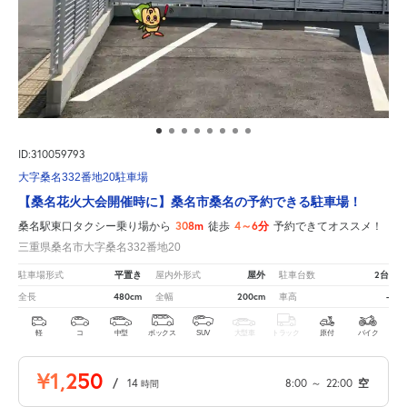
ID:310059793
大字桑名332番地20駐車場
【桑名花火大会開催時に】桑名市桑名の予約できる駐車場！
308m
4～6分
桑名駅東口タクシー乗り場から
徒歩
予約できてオススメ！
三重県桑名市大字桑名332番地20
平置き
屋外
2台
駐車場形式
屋内外形式
駐車台数
480cm
200cm
-
全長
全幅
車高
軽
コ
中型
ボックス
SUV
大型車
トラック
原付
バイク
¥1,250
/
14
8:00
～
22:00
空
時間