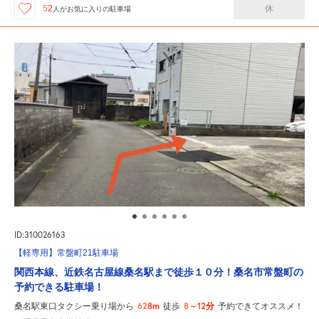
休
52
人が
お気に入りの駐車場
ID:310026163
【軽専用】常盤町21駐車場
関西本線、近鉄名古屋線桑名駅まで徒歩１０分！桑名市常盤町の
予約できる駐車場！
628m
8～12分
桑名駅東口タクシー乗り場から
徒歩
予約できてオススメ！