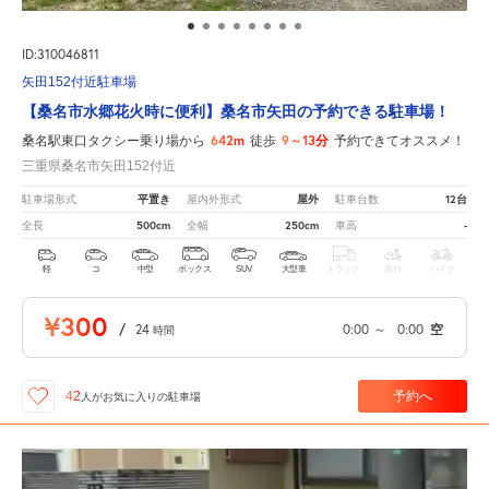
ID:310046811
矢田152付近駐車場
【桑名市水郷花火時に便利】桑名市矢田の予約できる駐車場！
642m
9～13分
桑名駅東口タクシー乗り場から
徒歩
予約できてオススメ！
三重県桑名市矢田152付近
平置き
屋外
12台
駐車場形式
屋内外形式
駐車台数
500cm
250cm
-
全長
全幅
車高
軽
コ
中型
ボックス
SUV
大型車
トラック
原付
バイク
¥300
/
24
0:00
～
0:00
空
時間
予約へ
42
人が
お気に入りの駐車場