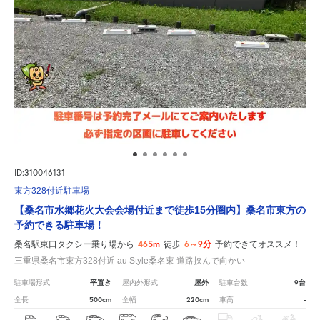
ID:310046131
東方328付近駐車場
【桑名市水郷花火大会会場付近まで徒歩15分圏内】桑名市東方の
予約できる駐車場！
465m
6～9分
桑名駅東口タクシー乗り場から
徒歩
予約できてオススメ！
三重県桑名市東方328付近 au Style桑名東 道路挟んで向かい
平置き
屋外
9台
駐車場形式
屋内外形式
駐車台数
500cm
220cm
-
全長
全幅
車高