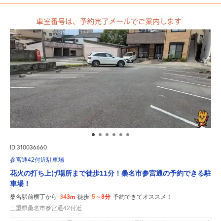
ID:310036660
参宮通42付近駐車場
花火の打ち上げ場所まで徒歩11分！桑名市参宮通の予約できる駐
車場！
343m
5～8分
桑名駅前横丁から
徒歩
予約できてオススメ！
三重県桑名市参宮通42付近