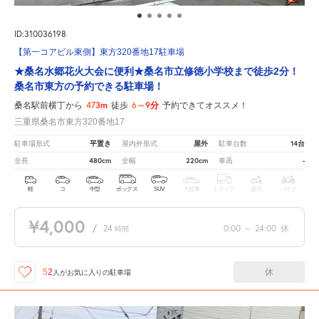
ID:310036198
【第一コアビル東側】東方320番地17駐車場
★桑名水郷花火大会に便利★桑名市立修徳小学校まで徒歩2分！
桑名市東方の予約できる駐車場！
473m
6～9分
桑名駅前横丁から
徒歩
予約できてオススメ！
三重県桑名市東方320番地17
平置き
屋外
14台
駐車場形式
屋内外形式
駐車台数
480cm
220cm
-
全長
全幅
車高
軽
コ
中型
ボックス
SUV
大型車
トラック
原付
バイク
¥4,000
/
24
0:00
～
24:00
休
時間
休
52
人が
お気に入りの駐車場