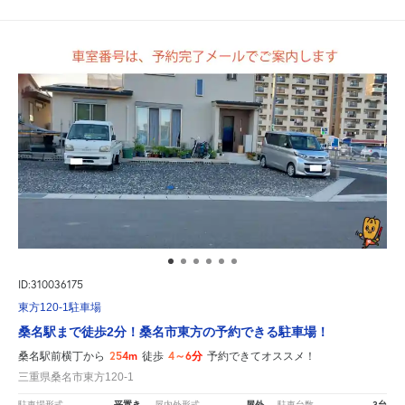
ID:310036175
東方120-1駐車場
桑名駅まで徒歩2分！桑名市東方の予約できる駐車場！
254m
4～6分
桑名駅前横丁から
徒歩
予約できてオススメ！
三重県桑名市東方120-1
平置き
屋外
3台
駐車場形式
屋内外形式
駐車台数