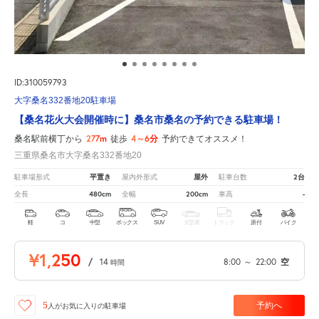
ID:310059793
大字桑名332番地20駐車場
【桑名花火大会開催時に】桑名市桑名の予約できる駐車場！
277m
4～6分
桑名駅前横丁から
徒歩
予約できてオススメ！
三重県桑名市大字桑名332番地20
平置き
屋外
2台
駐車場形式
屋内外形式
駐車台数
480cm
200cm
-
全長
全幅
車高
軽
コ
中型
ボックス
SUV
大型車
トラック
原付
バイク
¥1,250
/
14
8:00
～
22:00
空
時間
予約へ
5
人が
お気に入りの駐車場