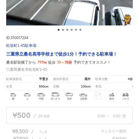
ID:310017234
松並町1-45駐車場
三重県立桑名高等学校まで徒歩1分！予約できる駐車場！
797m
10～15分
桑名駅前横丁から
徒歩
予約できてオススメ！
三重県桑名市松並町1-45
平置き
屋外
4台
駐車場形式
屋内外形式
駐車台数
500cm
230cm
-
全長
全幅
車高
軽
コ
中型
ボックス
SUV
大型車
トラック
原付
バイク
¥500
/
24
0:00
～
0:00
契
時間
¥8,500
マンスリー契約
/
1
ヶ月
¥7,500
月極契約