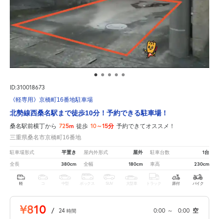
ID:310018673
《軽専用》京橋町16番地駐車場
北勢線西桑名駅まで徒歩10分！予約できる駐車場！
725m
10～15分
桑名駅前横丁から
徒歩
予約できてオススメ！
三重県桑名市京橋町16番地
平置き
屋外
1台
駐車場形式
屋内外形式
駐車台数
380cm
180cm
230cm
全長
全幅
車高
軽
コ
中型
ボックス
SUV
大型車
トラック
原付
バイク
¥810
/
24
0:00
～
0:00
空
時間