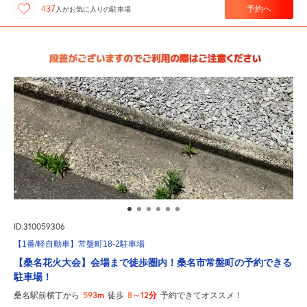
予約へ
437
人が
お気に入りの駐車場
ID:310059306
【1番/軽自動車】常盤町18-2駐車場
【桑名花火大会】会場まで徒歩圏内！桑名市常盤町の予約できる
駐車場！
593m
8～12分
桑名駅前横丁から
徒歩
予約できてオススメ！