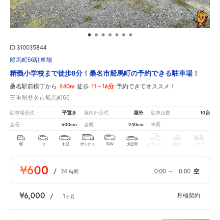
ID:310035844
船馬町66駐車場
精義小学校まで徒歩8分！桑名市船馬町の予約できる駐車場！
840m
11～16分
桑名駅前横丁から
徒歩
予約できてオススメ！
三重県桑名市船馬町66
平置き
屋外
10台
駐車場形式
屋内外形式
駐車台数
500cm
240cm
-
全長
全幅
車高
軽
コ
中型
ボックス
SUV
大型車
トラック
原付
バイク
¥600
/
24
0:00
～
0:00
空
時間
¥6,000
月極契約
/
1
ヶ月