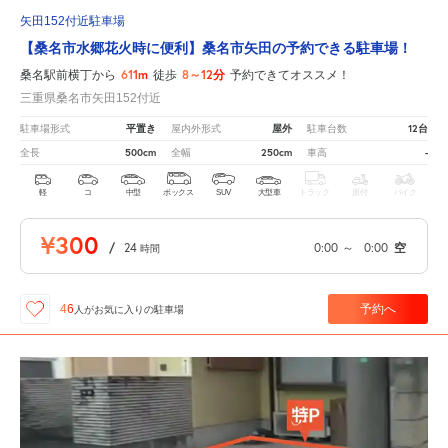
矢田152付近駐車場
【桑名市水郷花火時に便利】桑名市矢田の予約できる駐車場！
611m
8～12分
桑名駅前横丁から
徒歩
予約できてオススメ！
三重県桑名市矢田152付近
平置き
屋外
12台
駐車場形式
屋内外形式
駐車台数
500cm
250cm
-
全長
全幅
車高
軽
コ
中型
ボックス
SUV
大型車
トラック
原付
バイク
¥300
/
24
0:00
～
0:00
空
時間
予約へ
46
人が
お気に入りの駐車場