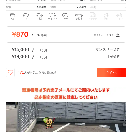
680cm
290cm
-
全長
全幅
車高
軽
コ
中型
ボックス
SUV
大型車
トラック
原付
バイク
¥870
/
24
0:00
～
0:00
空
時間
¥15,000
マンスリー契約
/
1
ヶ月
¥14,000
月極契約
/
1
ヶ月
予約へ
471
人が
お気に入りの駐車場