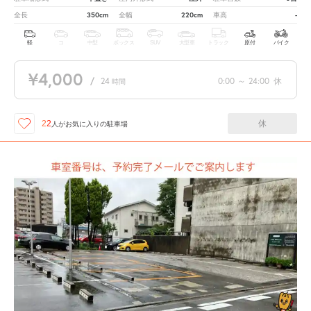
350cm
220cm
-
全長
全幅
車高
軽
コ
中型
ボックス
SUV
大型車
トラック
原付
バイク
¥4,000
/
24
0:00
～
24:00
休
時間
休
22
人が
お気に入りの駐車場