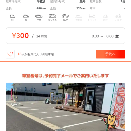
平置き
屋外
3台
駐車場形式
屋内外形式
駐車台数
480cm
220cm
-
全長
全幅
車高
軽
コ
中型
ボックス
SUV
大型車
トラック
原付
バイク
¥300
/
24
0:00
～
0:00
空
時間
予約へ
18
人が
お気に入りの駐車場