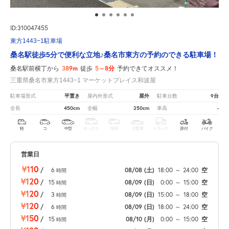
ID:310047455
東方1443−1駐車場
桑名駅徒歩5分で便利な立地♪桑名市東方の予約のできる駐車場！
389m
5～8分
桑名駅前横丁から
徒歩
予約できてオススメ！
三重県桑名市東方1443−1 マーケットプレイス和波屋
平置き
屋外
9台
駐車場形式
屋内外形式
駐車台数
450cm
250cm
-
全長
全幅
車高
軽
コ
中型
ボックス
SUV
大型車
トラック
原付
バイク
営業日
¥110
/
6
08/08
(土)
18:00
～
24:00
空
時間
¥120
/
15
08/09
(日)
0:00
～
15:00
空
時間
¥120
/
3
08/09
(日)
15:00
～
18:00
空
時間
¥120
/
6
08/09
(日)
18:00
～
24:00
空
時間
¥150
/
15
08/10
(月)
0:00
～
15:00
空
時間