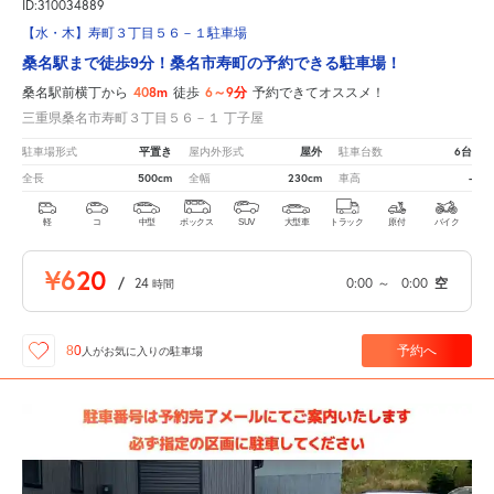
ID:310034889
【水・木】寿町３丁目５６－１駐車場
桑名駅まで徒歩9分！桑名市寿町の予約できる駐車場！
408m
6～9分
桑名駅前横丁から
徒歩
予約できてオススメ！
三重県桑名市寿町３丁目５６－１ 丁子屋
平置き
屋外
6台
駐車場形式
屋内外形式
駐車台数
500cm
230cm
-
全長
全幅
車高
軽
コ
中型
ボックス
SUV
大型車
トラック
原付
バイク
¥620
/
24
0:00
～
0:00
空
時間
予約へ
80
人が
お気に入りの駐車場