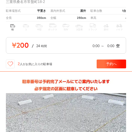
三重県桑名市常盤町18-2
平置き
屋外
1台
駐車場形式
屋内外形式
駐車台数
350cm
250cm
-
全長
全幅
車高
軽
コ
中型
ボックス
SUV
大型車
トラック
原付
バイク
¥200
/
24
0:00
～
0:00
空
時間
予約へ
2
人が
お気に入りの駐車場