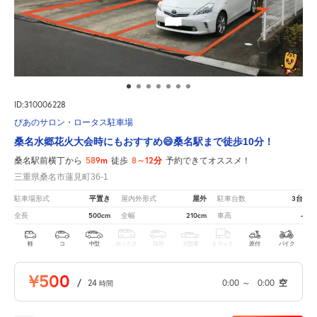
ID:310006228
ぴあのサロン・ロータス駐車場
桑名水郷花火大会時にもおすすめ😄桑名駅まで徒歩10分！
589m
8～12分
桑名駅前横丁から
徒歩
予約できてオススメ！
三重県桑名市蓮見町36-1
平置き
屋外
3台
駐車場形式
屋内外形式
駐車台数
500cm
210cm
-
全長
全幅
車高
軽
コ
中型
ボックス
SUV
大型車
トラック
原付
バイク
¥500
/
24
0:00
～
0:00
空
時間