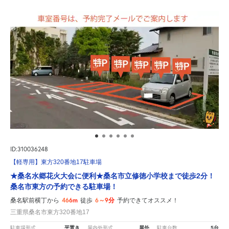
ID:310036248
【軽専用】東方320番地17駐車場
★桑名水郷花火大会に便利★桑名市立修徳小学校まで徒歩2分！
桑名市東方の予約できる駐車場！
466m
6～9分
桑名駅前横丁から
徒歩
予約できてオススメ！
三重県桑名市東方320番地17
平置き
屋外
5台
駐車場形式
屋内外形式
駐車台数