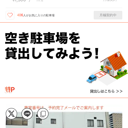
/
1
ヶ月
月極契約中
406
人が
お気に入りの駐車場