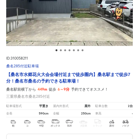
ID:310058211
桑名285付近駐車場
【桑名市水郷花火大会会場付近まで徒歩圏内】桑名駅まで徒歩7
分！桑名市桑名の予約できる駐車場！
449m
6～9分
桑名駅前横丁から
徒歩
予約できてオススメ！
三重県桑名市桑名285付近
平置き
屋外
2台
駐車場形式
屋内外形式
駐車台数
590cm
250cm
-
全長
全幅
車高
軽
コ
中型
ボックス
SUV
大型車
トラック
原付
バイク