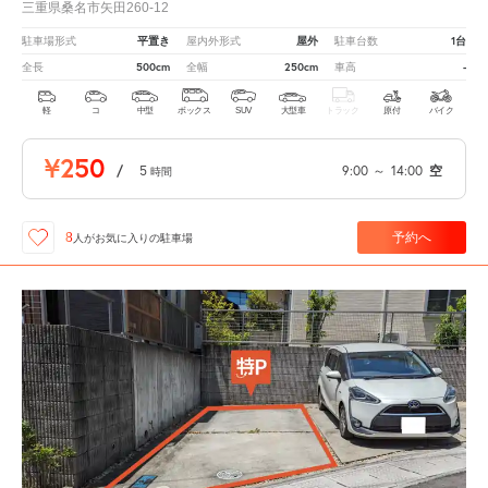
三重県桑名市矢田260-12
平置き
屋外
1台
駐車場形式
屋内外形式
駐車台数
500cm
250cm
-
全長
全幅
車高
軽
コ
中型
ボックス
SUV
大型車
トラック
原付
バイク
¥250
/
5
9:00
～
14:00
空
時間
予約へ
8
人が
お気に入りの駐車場