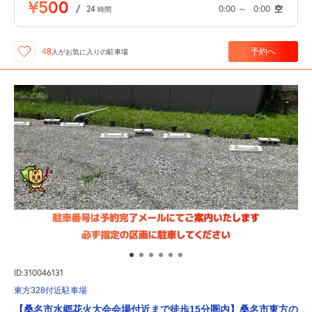
¥500
/
24
0:00
～
0:00
空
時間
予約へ
48
人が
お気に入りの駐車場
ID:310046131
東方328付近駐車場
【桑名市水郷花火大会会場付近まで徒歩15分圏内】桑名市東方の