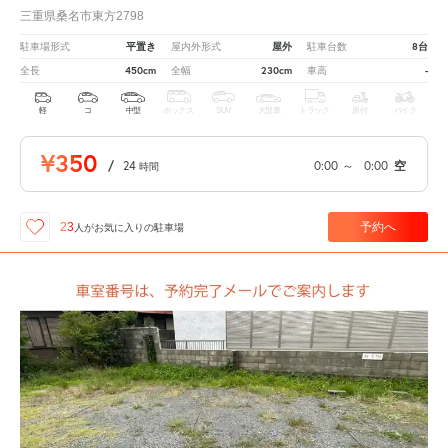
三重県桑名市東方2798
平置き
屋外
8台
駐車場形式
屋内外形式
駐車台数
450cm
230cm
-
全長
全幅
車高
軽
コ
中型
ボックス
SUV
大型車
トラック
原付
バイク
¥350
/
24
0:00
～
0:00
空
時間
予約へ
23
人が
お気に入りの駐車場