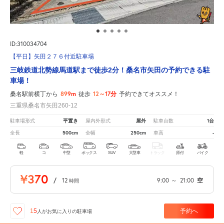
ID:310034704
【平日】矢田２７６付近駐車場
三岐鉄道北勢線馬道駅まで徒歩2分！桑名市矢田の予約できる駐
車場！
899m
12～17分
桑名駅前横丁から
徒歩
予約できてオススメ！
三重県桑名市矢田260-12
平置き
屋外
1台
駐車場形式
屋内外形式
駐車台数
500cm
250cm
-
全長
全幅
車高
軽
コ
中型
ボックス
SUV
大型車
トラック
原付
バイク
¥370
/
12
9:00
～
21:00
空
時間
予約へ
15
人が
お気に入りの駐車場