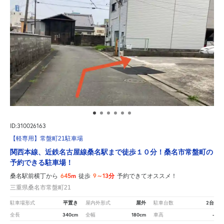
ID:310026163
【軽専用】常盤町21駐車場
関西本線、近鉄名古屋線桑名駅まで徒歩１０分！桑名市常盤町の
予約できる駐車場！
645m
9～13分
桑名駅前横丁から
徒歩
予約できてオススメ！
三重県桑名市常盤町21
平置き
屋外
2台
駐車場形式
屋内外形式
駐車台数
340cm
180cm
-
全長
全幅
車高