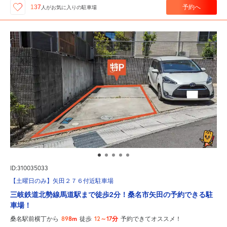
予約へ
137
人が
お気に入りの駐車場
ID:310035033
【土曜日のみ】矢田２７６付近駐車場
三岐鉄道北勢線馬道駅まで徒歩2分！桑名市矢田の予約できる駐
車場！
898m
12～17分
桑名駅前横丁から
徒歩
予約できてオススメ！