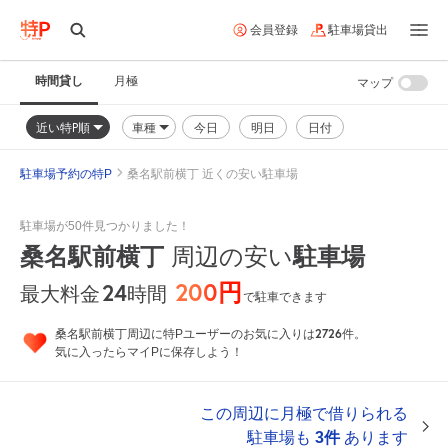
会員登録
駐車場貸出
時間貸し
月極
マップ
近い特P順
車種
今日
明日
日付
駐車場予約の特P
桑名駅前横丁 近くの安い駐車場
駐車場が50件見つかりました！
桑名駅前横丁
周辺の安い
駐車場
200円
24
時間
最大料金
で駐車できます
2726
桑名駅前横丁周辺に特Pユーザーのお気に入りは
件。
気に入ったらマイPに保存しよう！
この周辺に月極で借りられる
駐車場も
3件
あります