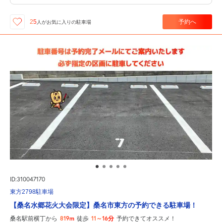
予約へ
25
人が
お気に入りの駐車場
ID:310047170
東方2798駐車場
【桑名水郷花火大会限定】桑名市東方の予約できる駐車場！
819m
11～16分
桑名駅前横丁から
徒歩
予約できてオススメ！