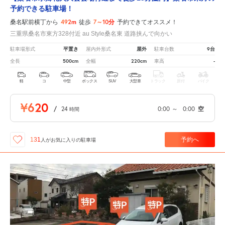
予約できる駐車場！
492m
7～10分
桑名駅前横丁から
徒歩
予約できてオススメ！
三重県桑名市東方328付近 au Style桑名東 道路挟んで向かい
平置き
屋外
9台
駐車場形式
屋内外形式
駐車台数
500cm
220cm
-
全長
全幅
車高
軽
コ
中型
ボックス
SUV
大型車
トラック
原付
バイク
¥620
/
24
0:00
～
0:00
空
時間
予約へ
131
人が
お気に入りの駐車場