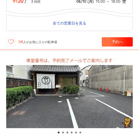
¥120
/
3
08/10
(月)
15:00
～
18:00
空
時間
全ての営業日を見る
予約へ
84
人が
お気に入りの駐車場