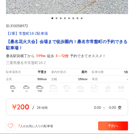
ID:310058972
【2番】常盤町18-2駐車場
【桑名花火大会】会場まで徒歩圏内！桑名市常盤町の予約できる
駐車場！
599m
8～12分
桑名駅前横丁から
徒歩
予約できてオススメ！
三重県桑名市常盤町18-2
平置き
屋外
1台
駐車場形式
屋内外形式
駐車台数
500cm
250cm
-
全長
全幅
車高
軽
コ
中型
ボックス
SUV
大型車
トラック
原付
バイク
¥200
/
24
0:00
～
0:00
空
時間
予約へ
7
人が
お気に入りの駐車場