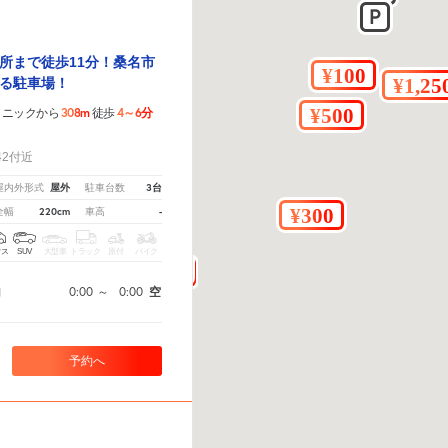
所まで徒歩11分！桑名市
る駐車場！
308m
4～6分
リニックから
徒歩
！
2付近
屋外
3台
屋内外形式
駐車台数
220cm
-
全幅
車高
クス
SUV
大型車
トラック
原付
バイク
0:00
～
0:00
空
間
予約へ