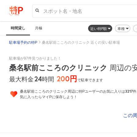
スポット名・地名
時間貸し
月極
近い特P順
車種
駐車場予約の特P
桑名駅前こころのクリニック 近くの安い駐車場
駐車場が97件見つかりました！
桑名駅前こころのクリニック
周辺の
200円
24
時間
最大料金
で駐車できます
3217
桑名駅前こころのクリニック周辺に特Pユーザーのお気に入りは
件
気に入ったらマイPに保存しよう！
この