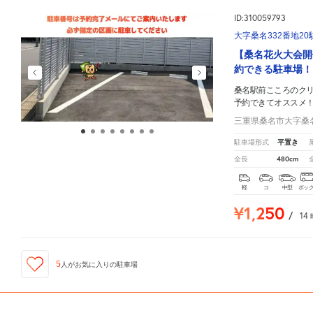
ID:310059793
大字桑名332番地20
【桑名花火大会開
約できる駐車場！
桑名駅前こころのク
予約できてオススメ
三重県桑名市大字桑名
平置き
駐車場形式
480cm
全長
軽
コ
中型
ボッ
¥1,250
/
14
5
人が
お気に入りの駐車場