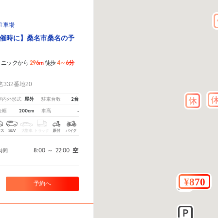
駐車場
催時に】桑名市桑名の予
296m
4～6分
リニックから
徒歩
！
332番地20
屋外
2台
屋内外形式
駐車台数
200cm
-
全幅
車高
クス
SUV
大型車
トラック
原付
バイク
8:00
～
22:00
空
時間
予約へ