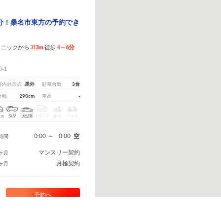
分！桑名市東方の予約でき
313m
4～6分
リニックから
徒歩
！
-1
屋外
3台
屋内外形式
駐車台数
290cm
-
全幅
車高
クス
SUV
大型車
トラック
原付
バイク
0:00
～
0:00
空
時間
マンスリー契約
ヶ月
月極契約
ヶ月
予約へ
ら
から教えてください。
※ご注意ください - 徒歩時間は地形の状況や迂回路を反映できていない場