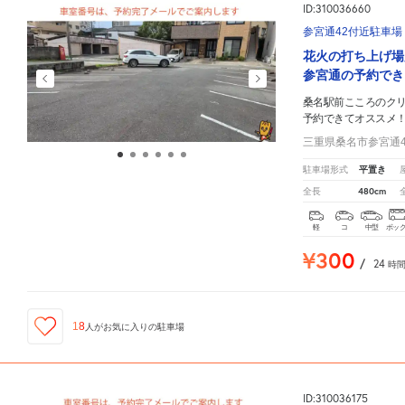
ID:310036660
参宮通42付近駐車場
花火の打ち上げ場
参宮通の予約でき
桑名駅前こころのク
予約できてオススメ
三重県桑名市参宮通4
平置き
駐車場形式
480cm
全長
軽
コ
中型
ボッ
¥300
/
24
時
18
人が
お気に入りの駐車場
ID:310036175