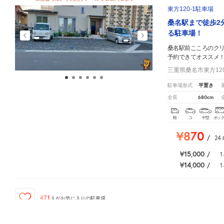
東方120-1駐車場
桑名駅まで徒歩2
る駐車場！
桑名駅前こころのク
予約できてオススメ
三重県桑名市東方120
平置き
駐車場形式
680cm
全長
軽
コ
中型
ボッ
¥870
/
24
¥15,000
/
1
¥14,000
/
1
471
人が
お気に入りの駐車場
桑名駅前こころのクリニック
周辺の格安
駐車場
マップです。他の駐車場がありましたら、
こち