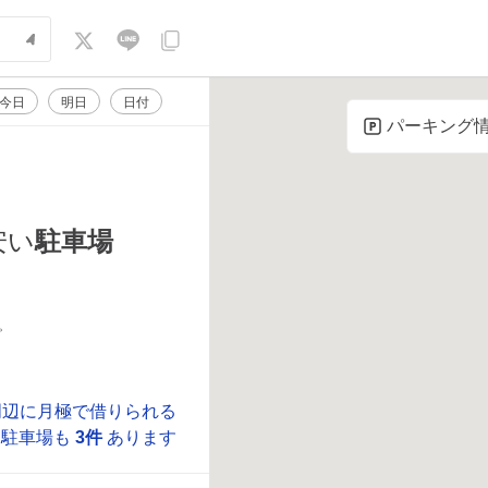
今日
明日
日付
パーキング
安い
駐車場
。
周辺に月極で借りられる
駐車場も
3件
あります