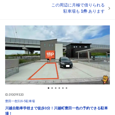
この周辺に月極で借りられる
駐車場も
1件
あります
ID:310019320
豊田一色516-5駐車場
川越自動車学校まで徒歩3分！川越町豊田一色の予約できる駐車
場！