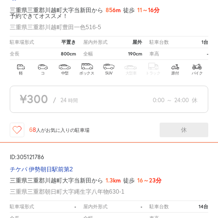
856m
11～16分
三重県三重郡川越町大字当新田から
徒歩
予約できてオススメ！
三重県三重郡川越町豊田一色516-5
平置き
屋外
1台
駐車場形式
屋内外形式
駐車台数
800cm
190cm
-
全長
全幅
車高
軽
コ
中型
ボックス
SUV
大型車
トラック
原付
バイク
¥300
/
24
0:00
～
24:00
休
時間
休
68
人が
お気に入りの駐車場
ID:305121786
チケパ 伊勢朝日駅前第2
1.3km
16～23分
三重県三重郡川越町大字当新田から
徒歩
三重県三重郡朝日町大字縄生字八年物630-1
-
-
14台
駐車場形式
屋内外形式
駐車台数