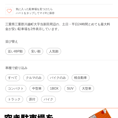
気に入った駐車場を見つけたら
ハートをタップしてマイPに保存
三重県三重郡川越町大字当新田周辺の、土日・平日24時間とめても最大料
金が安い駐車場を2件表示しています。
並び替え
近い特P順
安い順
人気順
車種で絞り込み
すべて
クルマのみ
バイクのみ
軽自動車
コンパクト
中型車
1BOX
SUV
大型車
トラック
原付
バイク