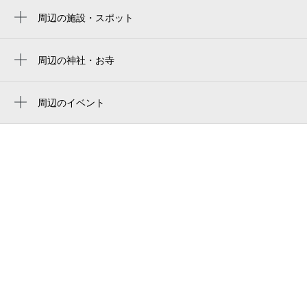
周辺の施設・スポット
カインズみえ川越インター店
tesla充電スタンド
周辺の神社・お寺
周辺に神社・お寺が見つかりませんでした。
eneos みえ川越店（eneosモビリニア）
周辺のイベント
スーパーサンシ みえ川越インター店
周辺にイベントが見つかりませんでした。
中日新聞 川越北専売店打田新聞店
ファインガーデン桑名長島