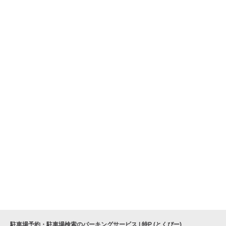
駐車場予約・駐車場検索のパーキングサービス | 特P (とくぴー)