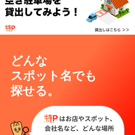
どんな
スポット名でも
探せる。