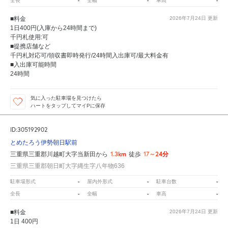
-
-
-
全長
全幅
車高
■料金
2026年7月24日
更新
1日400円(入庫から24時間まで)
千円札使用:可
■提携店舗など
千円札対応可/領収書即時発行/24時間入出庫可/最大料金有
■入出庫可能時間
24時間
気に入った駐車場を見つけたら
ハートをタップしてマイPに保存
ID:305192902
とめたろう伊勢朝日駅前
1.3km
17～24分
三重県三重郡川越町大字当新田から
徒歩
三重県三重郡朝日町大字縄生字八年物636
-
-
-
駐車場形式
屋内外形式
駐車台数
-
-
-
全長
全幅
車高
■料金
2026年7月24日
更新
1日 400円