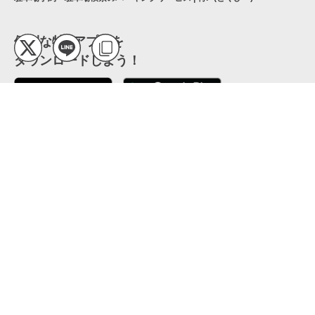
便利な特Pアプリを
ダウンロードしよう！
ここから「インストール」して、便利な特Pアプリを
公式 X
GETしよう
公式 Facebook
特P
会員・利用規約