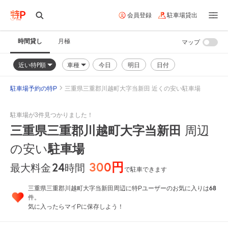
会員登録
駐車場貸出
時間貸し
月極
マップ
近い特P順
車種
今日
明日
日付
駐車場予約の特P
三重県三重郡川越町大字当新田 近くの安い駐車場
駐車場が3件見つかりました！
三重県三重郡川越町大字当新田
周辺
の安い
駐車場
300円
24
時間
最大料金
で駐車できます
68
三重県三重郡川越町大字当新田周辺に特Pユーザーのお気に入りは
件。
気に入ったらマイPに保存しよう！