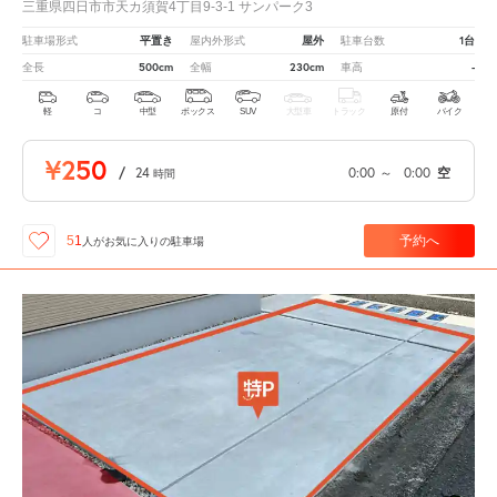
三重県四日市市天カ須賀4丁目9-3-1 サンパーク3
平置き
屋外
1台
駐車場形式
屋内外形式
駐車台数
500cm
230cm
-
全長
全幅
車高
軽
コ
中型
ボックス
SUV
大型車
トラック
原付
バイク
¥250
/
24
0:00
～
0:00
空
時間
予約へ
51
人が
お気に入りの駐車場