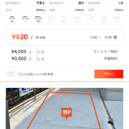
平置き
屋外
2台
駐車場形式
屋内外形式
駐車台数
500cm
240cm
220cm
全長
全幅
車高
軽
コ
中型
ボックス
SUV
大型車
トラック
原付
バイク
¥620
/
24
0:00
～
0:00
空
時間
¥4,000
マンスリー契約
/
1
ヶ月
¥3,500
月極契約
/
1
ヶ月
予約へ
11
人が
お気に入りの駐車場