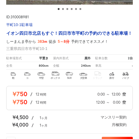
ID:310008981
平町10-1駐車場
イオン四日市北店もすぐ！四日市市平町の予約のできる駐車場！
383m
5～8分
しーまんま亭から
徒歩
予約できてオススメ！
三重県四日市市平町10-1
平置き
屋外
2台
駐車場形式
屋内外形式
駐車台数
800cm
240cm
-
全長
全幅
車高
軽
コ
中型
ボックス
SUV
大型車
トラック
原付
バイク
¥750
/
12
0:00
～
12:00
空
時間
¥750
/
12
12:00
～
0:00
空
時間
¥4,500
マンスリー契約
/
1
ヶ月
¥4,000
月極契約
/
1
ヶ月