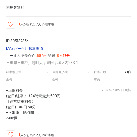
利用客無料
1
人が
お気に入りの駐車場
ID:305182856
MAYパーク川越富洲原
584m
8～12分
しーまんま亭から
徒歩
三重県三重郡川越町大字豊田字城ノ内283-1
-
-
21台
駐車場形式
屋内外形式
駐車台数
-
-
-
全長
全幅
車高
■上限料金
2026年7月24日
更新
(全日)駐車より24時間最大 500円
【通常駐車料金】
(全日) 100円 60分
■入出庫可能時間
24時間
1
人が
お気に入りの駐車場