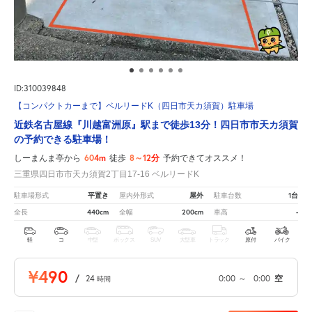
ID:310039848
【コンパクトカーまで】ベルリードK（四日市天カ須賀）駐車場
近鉄名古屋線『川越富洲原』駅まで徒歩13分！四日市市天カ須賀
の予約できる駐車場！
604m
8～12分
しーまんま亭から
徒歩
予約できてオススメ！
三重県四日市市天カ須賀2丁目17-16 ベルリードK
平置き
屋外
1台
駐車場形式
屋内外形式
駐車台数
440cm
200cm
-
全長
全幅
車高
軽
コ
中型
ボックス
SUV
大型車
トラック
原付
バイク
¥490
/
24
0:00
～
0:00
空
時間