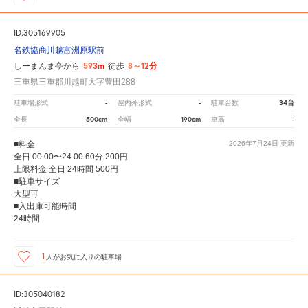
ID:305169905
名鉄協商川越富洲原駅前
593m
8～12分
しーまんま亭から
徒歩
三重県三重郡川越町大字豊田288
-
-
34台
駐車場形式
屋内外形式
駐車台数
500cm
190cm
-
全長
全幅
車高
■料金
2026年7月24日
更新
全日 00:00〜24:00 60分 200円
上限料金 全日 24時間 500円
■駐車サイズ
大型可
■入出庫可能時間
24時間
1
人が
お気に入りの駐車場
ID:305040182