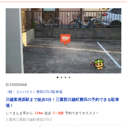
ID:310050468
《軽・コンパクト》豊田270-2駐車場
川越富洲原駅まで徒歩3分！三重郡川越町豊田の予約できる駐車
場！
334m
5～8分
しーまんま亭から
徒歩
予約できてオススメ！
三重県三重郡川越町豊田270-2