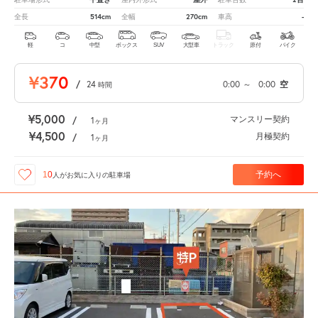
514cm
270cm
-
全長
全幅
車高
軽
コ
中型
ボックス
SUV
大型車
トラック
原付
バイク
¥370
/
24
0:00
～
0:00
空
時間
¥5,000
マンスリー契約
/
1
ヶ月
¥4,500
月極契約
/
1
ヶ月
予約へ
10
人が
お気に入りの駐車場