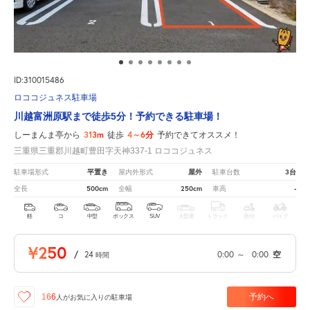
ID:310015486
ロココジュネス駐車場
川越富洲原駅まで徒歩5分！予約できる駐車場！
313m
4～6分
しーまんま亭から
徒歩
予約できてオススメ！
三重県三重郡川越町豊田字天神337-1 ロココジュネス
平置き
屋外
3台
駐車場形式
屋内外形式
駐車台数
500cm
250cm
-
全長
全幅
車高
軽
コ
中型
ボックス
SUV
大型車
トラック
原付
バイク
¥250
/
24
0:00
～
0:00
空
時間
予約へ
166
人が
お気に入りの駐車場