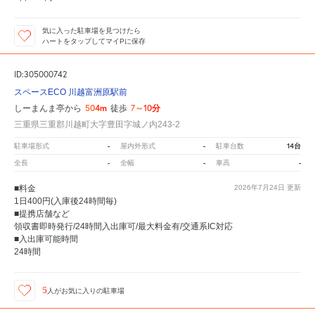
気に入った駐車場を見つけたら
ハートをタップしてマイPに保存
ID:305000742
スペースECO 川越富洲原駅前
504m
7～10分
しーまんま亭から
徒歩
三重県三重郡川越町大字豊田字城ノ内243-2
-
-
14台
駐車場形式
屋内外形式
駐車台数
-
-
-
全長
全幅
車高
■料金
2026年7月24日
更新
1日400円(入庫後24時間毎)
■提携店舗など
領収書即時発行/24時間入出庫可/最大料金有/交通系IC対応
■入出庫可能時間
24時間
5
人が
お気に入りの駐車場