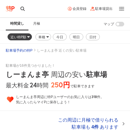
会員登録
駐車場貸出
時間貸し
月極
マップ
近い特P順
車種
今日
明日
日付
駐車場予約の特P
しーまんま亭 近くの安い駐車場
駐車場が16件見つかりました！
しーまんま亭
駐車場
周辺の安い
250円
24
時間
最大料金
で駐車できます
318
しーまんま亭周辺に特Pユーザーのお気に入りは
件。
気に入ったらマイPに保存しよう！
この周辺に月極で借りられる
駐車場も
4件
あります