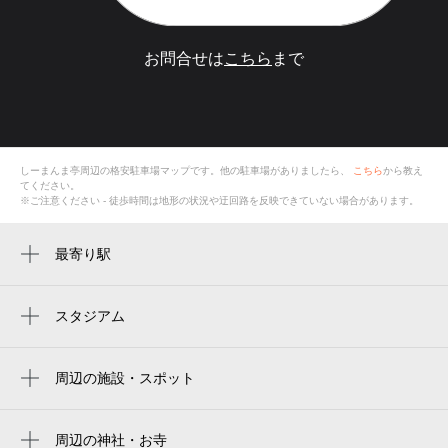
お問合せは
こちら
まで
しーまんま亭
周辺の格安
駐車場
マップです。他の駐車場がありましたら、
こちら
から教え
てください。
※ご注意ください - 徒歩時間は地形の状況や迂回路を反映できていない場合があります。
最寄り駅
川越富洲原駅
富田駅
スタジアム
yokkaichi dome
近鉄富田駅
周辺の施設・スポット
しーまんま亭
四日市市立富洲原小学校
周辺の神社・お寺