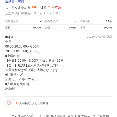
近鉄富田駅前
1.1km
15～22分
しーまんま亭から
徒歩
三重県四日市市富田３丁目１４－１０
-
-
23台
駐車場形式
屋内外形式
駐車台数
500cm
190cm
200cm
全長
全幅
車高
■料金
2026年7月27日
更新
全日
08:00-20:00 60分/200円
20:00-08:00 60分/100円
■上限料金
【全日】20:00～8:00以内 最大料金400円
【全日】最大料金入庫後24時間以内800円
※最大料金は繰り返し適用となります。
■駐車サイズ
大型可 ハイルーフ可
■入出庫可能時間
24時間
15
人が
お気に入りの駐車場
しーまんま亭周辺の、土日・平日NaN時間とめても最大料金が安い駐車場