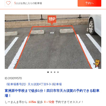
予約へ
5
人が
お気に入りの駐車場
ID:310019570
《駐車場番号[2]》天カ須賀4丁目9-3-1駐車場
富洲原中学校まで徒歩1分！四日市市天カ須賀の予約できる駐車
場！
605m
8～12分
しーまんま亭から
徒歩
予約できてオススメ！