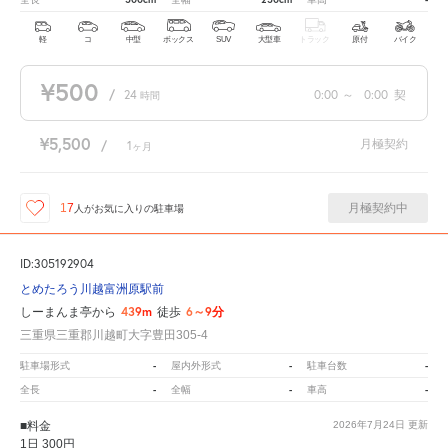
軽
コ
中型
ボックス
SUV
大型車
トラック
原付
バイク
¥500
/
24
0:00
～
0:00
契
時間
¥5,500
月極契約
/
1
ヶ月
月極契約中
17
人が
お気に入りの駐車場
ID:305192904
とめたろう川越富洲原駅前
439m
6～9分
しーまんま亭から
徒歩
三重県三重郡川越町大字豊田305-4
-
-
-
駐車場形式
屋内外形式
駐車台数
-
-
-
全長
全幅
車高
■料金
2026年7月24日
更新
1日 300円