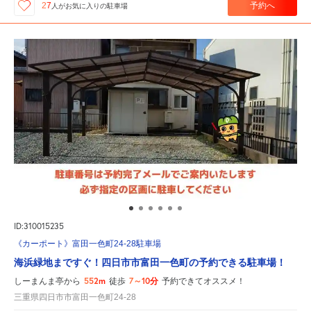
予約へ
27
人が
お気に入りの駐車場
ID:310015235
《カーポート》富田一色町24-28駐車場
海浜緑地まですぐ！四日市市富田一色町の予約できる駐車場！
552m
7～10分
しーまんま亭から
徒歩
予約できてオススメ！
三重県四日市市富田一色町24-28