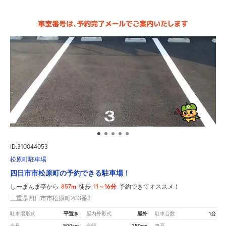
ID:310044053
松原町駐車場
四日市市松原町の予約できる駐車場！
857m
11～16分
しーまんま亭から
徒歩
予約できてオススメ！
三重県四日市市松原町203番3
平置き
屋外
1台
駐車場形式
屋内外形式
駐車台数
500cm
250cm
-
全長
全幅
車高