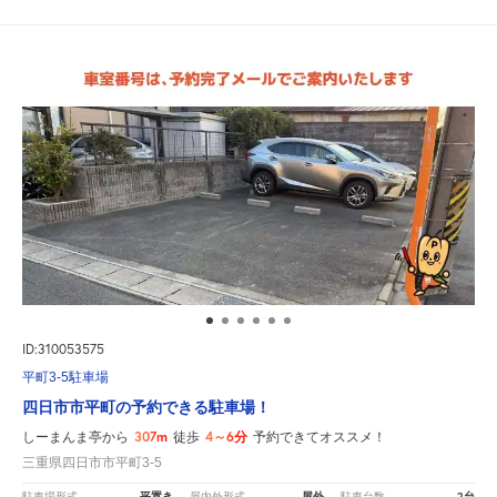
ID:310053575
平町3-5駐車場
四日市市平町の予約できる駐車場！
307m
4～6分
しーまんま亭から
徒歩
予約できてオススメ！
三重県四日市市平町3-5
平置き
屋外
2台
駐車場形式
屋内外形式
駐車台数