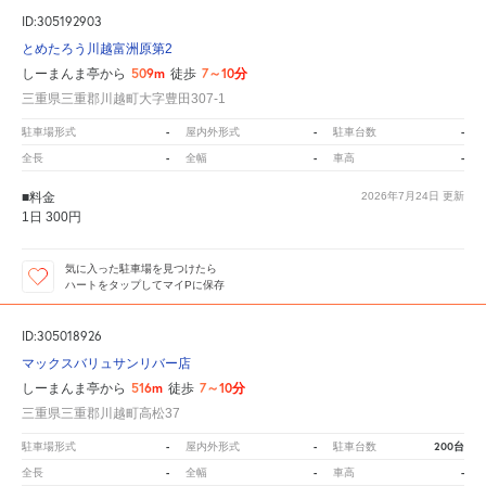
ID:305192903
とめたろう川越富洲原第2
509m
7～10分
しーまんま亭から
徒歩
三重県三重郡川越町大字豊田307-1
-
-
-
駐車場形式
屋内外形式
駐車台数
-
-
-
全長
全幅
車高
■料金
2026年7月24日
更新
1日 300円
気に入った駐車場を見つけたら
ハートをタップしてマイPに保存
ID:305018926
マックスバリュサンリバー店
516m
7～10分
しーまんま亭から
徒歩
三重県三重郡川越町高松37
-
-
200台
駐車場形式
屋内外形式
駐車台数
-
-
-
全長
全幅
車高