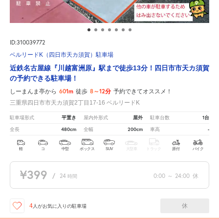
ID:310039772
ベルリードK（四日市天カ須賀）駐車場
近鉄名古屋線『川越富洲原』駅まで徒歩13分！四日市市天カ須賀
の予約できる駐車場！
601m
8～12分
しーまんま亭から
徒歩
予約できてオススメ！
三重県四日市市天カ須賀2丁目17-16 ベルリードK
平置き
屋外
1台
駐車場形式
屋内外形式
駐車台数
480cm
200cm
-
全長
全幅
車高
軽
コ
中型
ボックス
SUV
大型車
トラック
原付
バイク
¥399
/
24
0:00
～
24:00
休
時間
休
4
人が
お気に入りの駐車場