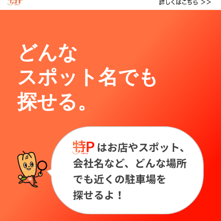
どんな
スポット名でも
探せる。