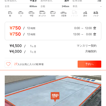
平置き
屋外
2台
駐車場形式
屋内外形式
駐車台数
800cm
240cm
-
全長
全幅
車高
軽
コ
中型
ボックス
SUV
大型車
トラック
原付
バイク
¥750
/
12
0:00
～
12:00
空
時間
¥750
/
12
12:00
～
0:00
空
時間
¥4,500
マンスリー契約
/
1
ヶ月
¥4,000
月極契約
/
1
ヶ月
予約へ
27
人が
お気に入りの駐車場