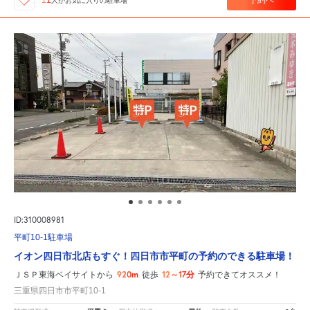
11
人が
お気に入りの駐車場
ID:310008981
平町10-1駐車場
イオン四日市北店もすぐ！四日市市平町の予約のできる駐車場！
920m
12～17分
ＪＳＰ東海ベイサイトから
徒歩
予約できてオススメ！
三重県四日市市平町10-1