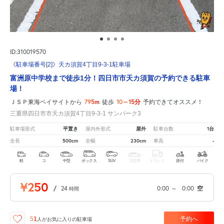
ID:310019570
《駐車場番号[2]》天カ須賀4丁目9-3-1駐車場
富洲原中学校まで徒歩1分！四日市市天カ須賀の予約できる駐車
場！
795m
10～15分
ＪＳＰ東海ベイサイトから
徒歩
予約できてオススメ！
三重県四日市市天カ須賀4丁目9-3-1 サンパーク3
平置き
屋外
1台
駐車場形式
屋内外形式
駐車台数
500cm
230cm
-
全長
全幅
車高
軽
コ
中型
ボックス
SUV
大型車
トラック
原付
バイク
¥250
/
24
0:00
～
0:00
空
時間
予約へ
51
人が
お気に入りの駐車場