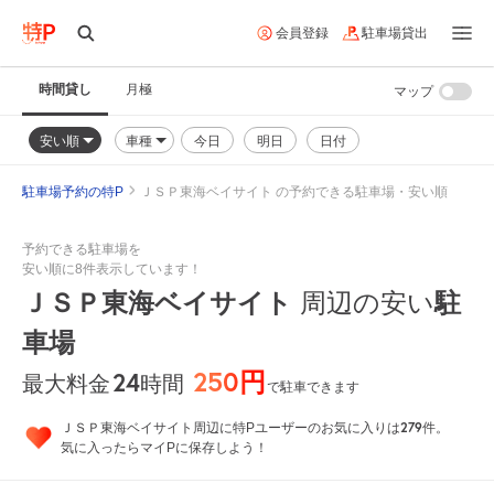
会員登録
駐車場貸出
時間貸し
月極
マップ
安い順
車種
今日
明日
日付
駐車場予約の特P
ＪＳＰ東海ベイサイト の予約できる駐車場・安い順
予約できる駐車場を
安い順に8件表示しています！
ＪＳＰ東海ベイサイト
周辺の安い
駐
車場
250円
24
時間
最大料金
で駐車できます
279
ＪＳＰ東海ベイサイト周辺に特Pユーザーのお気に入りは
件。
気に入ったらマイPに保存しよう！