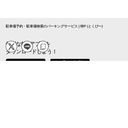
駐車場予約・駐車場検索のパーキングサービス | 特P (とくぴー)
便利な特Pアプリを
ダウンロードしよう！
ここから「インストール」して、便利な特Pアプリを
公式 X
GETしよう
公式 Facebook