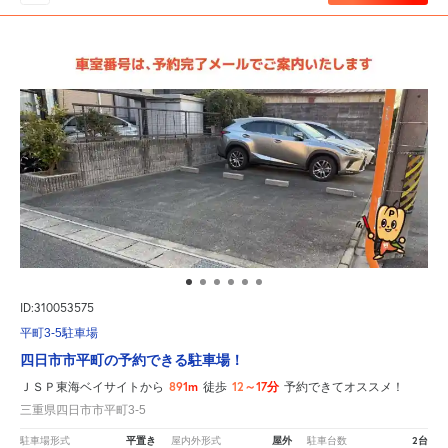
ID:310053575
平町3-5駐車場
四日市市平町の予約できる駐車場！
891m
12～17分
ＪＳＰ東海ベイサイトから
徒歩
予約できてオススメ！
三重県四日市市平町3-5
平置き
屋外
2台
駐車場形式
屋内外形式
駐車台数