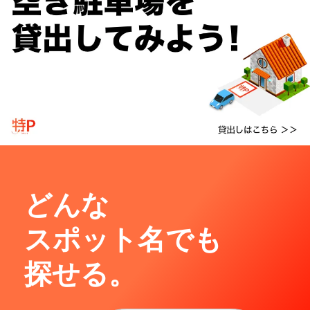
どんな
スポット名でも
探せる。