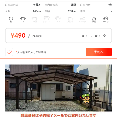
平置き
屋外
1台
駐車場形式
屋内外形式
駐車台数
440cm
200cm
-
全長
全幅
車高
軽
コ
中型
ボックス
SUV
大型車
トラック
原付
バイク
¥490
/
24
0:00
～
0:00
空
時間
予約へ
5
人が
お気に入りの駐車場