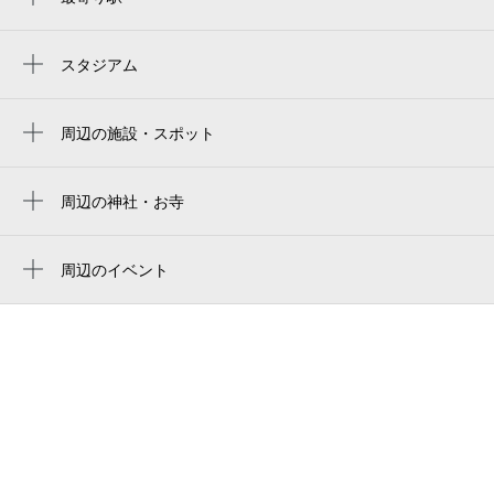
川越富洲原駅
富田駅
スタジアム
yokkaichi dome
周辺の施設・スポット
伊勢湾マリーナ
グレイスフル
周辺の神社・お寺
周辺に神社・お寺が見つかりませんでした。
北部児童館（四日市市）
周辺のイベント
富洲原地区市民センター
周辺にイベントが見つかりませんでした。
四日市市富洲原魚類共同販売所
醍醐
富田一色けんか祭り
四日市港 第二船員会館
四日市市立富洲原小学校