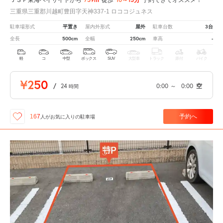
三重県三重郡川越町豊田字天神337-1 ロココジュネス
平置き
屋外
3台
駐車場形式
屋内外形式
駐車台数
500cm
250cm
-
全長
全幅
車高
軽
コ
中型
ボックス
SUV
大型車
トラック
原付
バイク
¥250
/
24
0:00
～
0:00
空
時間
予約へ
167
人が
お気に入りの駐車場