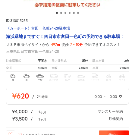
ID:310015235
《カーポート》富田一色町24-28駐車場
海浜緑地まですぐ！四日市市富田一色町の予約できる駐車場！
497m
7～10分
ＪＳＰ東海ベイサイトから
徒歩
予約できてオススメ！
三重県四日市市富田一色町24-28
平置き
屋外
2台
駐車場形式
屋内外形式
駐車台数
500cm
240cm
220cm
全長
全幅
車高
軽
コ
中型
ボックス
SUV
大型車
トラック
原付
バイク
¥620
/
24
0:00
～
0:00
空
時間
¥4,000
マンスリー契約
/
1
ヶ月
¥3,500
月極契約
/
1
ヶ月
予約へ