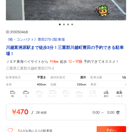
ID:310050468
《軽・コンパクト》豊田270-2駐車場
川越富洲原駅まで徒歩3分！三重郡川越町豊田の予約できる駐車
場！
914m
12～17分
ＪＳＰ東海ベイサイトから
徒歩
予約できてオススメ！
三重県三重郡川越町豊田270-2
平置き
屋外
1台
駐車場形式
屋内外形式
駐車台数
400cm
230cm
-
全長
全幅
車高
軽
コ
中型
ボックス
SUV
大型車
トラック
原付
バイク
¥470
/
24
0:00
～
0:00
空
時間
予約へ
4
人が
お気に入りの駐車場