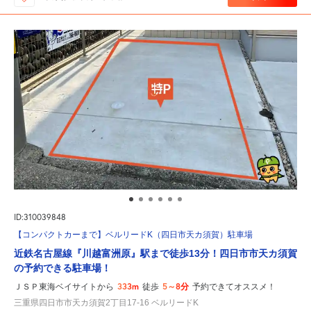
ID:310039848
【コンパクトカーまで】ベルリードK（四日市天カ須賀）駐車場
近鉄名古屋線『川越富洲原』駅まで徒歩13分！四日市市天カ須賀
の予約できる駐車場！
333m
5～8分
ＪＳＰ東海ベイサイトから
徒歩
予約できてオススメ！
三重県四日市市天カ須賀2丁目17-16 ベルリードK