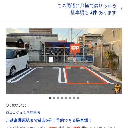
この周辺に月極で借りられる
駐車場も
3件
あります
ID:310015486
ロココジュネス駐車場
川越富洲原駅まで徒歩5分！予約できる駐車場！
759m
10～15分
ＪＳＰ東海ベイサイトから
徒歩
予約できてオススメ！