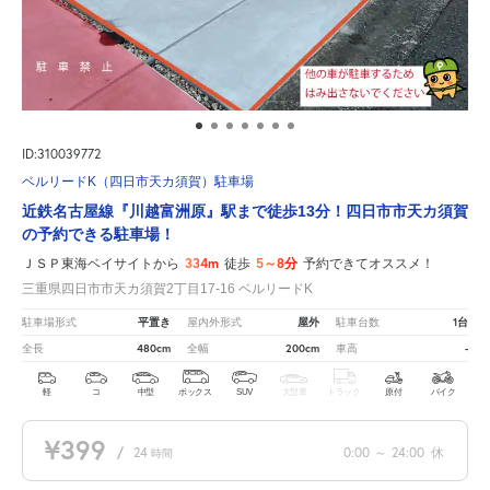
ID:310039772
ベルリードK（四日市天カ須賀）駐車場
近鉄名古屋線『川越富洲原』駅まで徒歩13分！四日市市天カ須賀
の予約できる駐車場！
334m
5～8分
ＪＳＰ東海ベイサイトから
徒歩
予約できてオススメ！
三重県四日市市天カ須賀2丁目17-16 ベルリードK
平置き
屋外
1台
駐車場形式
屋内外形式
駐車台数
480cm
200cm
-
全長
全幅
車高
軽
コ
中型
ボックス
SUV
大型車
トラック
原付
バイク
¥399
/
24
0:00
～
24:00
休
時間