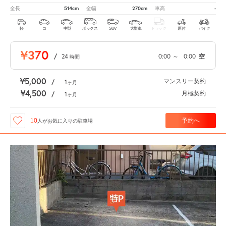
514cm
270cm
-
全長
全幅
車高
軽
コ
中型
ボックス
SUV
大型車
トラック
原付
バイク
¥370
/
24
0:00
～
0:00
空
時間
¥5,000
マンスリー契約
/
1
ヶ月
¥4,500
月極契約
/
1
ヶ月
予約へ
10
人が
お気に入りの駐車場