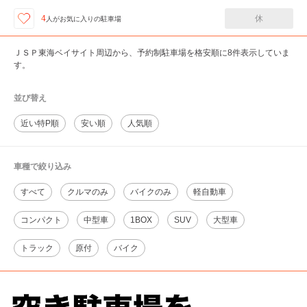
休
4
人が
お気に入りの駐車場
ＪＳＰ東海ベイサイト周辺から、予約制駐車場を格安順に8件表示していま
す。
並び替え
近い特P順
安い順
人気順
車種で絞り込み
すべて
クルマのみ
バイクのみ
軽自動車
コンパクト
中型車
1BOX
SUV
大型車
トラック
原付
バイク