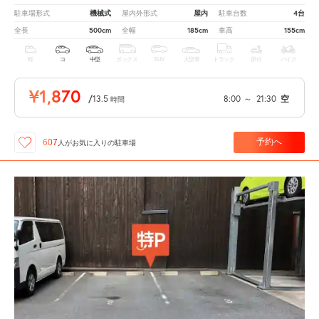
機械式
屋内
4台
駐車場形式
屋内外形式
駐車台数
500cm
185cm
155cm
全長
全幅
車高
軽
コ
中型
ボックス
SUV
大型車
トラック
原付
バイク
¥1,870
/
13.5
8:00
～
21:30
空
時間
予約へ
607
人が
お気に入りの駐車場