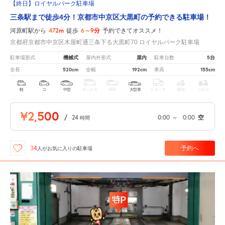
【終日】ロイヤルパーク駐車場
三条駅まで徒歩4分！京都市中京区大黒町の予約できる駐車場！
472m
6～9分
河原町駅から
徒歩
予約できてオススメ！
京都府京都市中京区木屋町通三条下る大黒町70 ロイヤルパーク駐車場
機械式
屋内
5台
駐車場形式
屋内外形式
駐車台数
520cm
192cm
155cm
全長
全幅
車高
軽
コ
中型
ボックス
SUV
大型車
トラック
原付
バイク
¥2,500
/
24
0:00
～
0:00
空
時間
予約へ
34
人が
お気に入りの駐車場