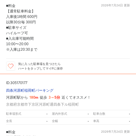
■料金
2026年7月24日
更新
【通常駐車料金】
入庫後1時間 600円
以降30分毎 300円
■駐車サイズ
ハイルーフ可
■入出庫可能時間
10:00〜20:00
※入庫は20:30まで
気に入った駐車場を見つけたら
ハートをタップしてマイPに保存
ID:305170177
四条河原町稲荷町パーキング
180m
3～5分
河原町駅から
徒歩
近くてオススメ！
京都府京都市下京区河原町通四条下ル稲荷町
-
-
-
駐車場形式
屋内外形式
駐車台数
-
-
-
全長
全幅
車高
■料金
2026年7月24日
更新