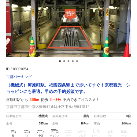
ID:310001054
古都パーキング
（機械式）河原町駅、祇園四条駅まで歩いてすぐ！京都観光・シ
ョッピンにも最適。早めの予約必須です。
355m
5～8分
河原町駅から
徒歩
予約できてオススメ！
京都府京都市中京区麩屋町通錦小路下ル枡屋町512
機械式
屋内
3台
駐車場形式
屋内外形式
駐車台数
515cm
187cm
200cm
全長
全幅
車高
軽
コ
中型
ボックス
SUV
大型車
トラック
原付
バイク