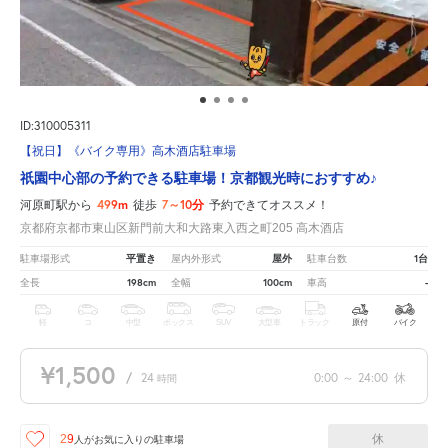
ID:310005311
【祝日】《バイク専用》高木酒店駐車場
祇園中心部の予約できる駐車場！京都観光時におすすめ♪
499m
7～10分
河原町駅から
徒歩
予約できてオススメ！
京都府京都市東山区新門前大和大路東入西之町205 高木酒店
平置き
屋外
1台
駐車場形式
屋内外形式
駐車台数
198cm
100cm
-
全長
全幅
車高
軽
コ
中型
ボックス
SUV
大型車
トラック
原付
バイク
¥1,500
/
24
0:00
～
24:00
休
時間
休
29
人が
お気に入りの駐車場