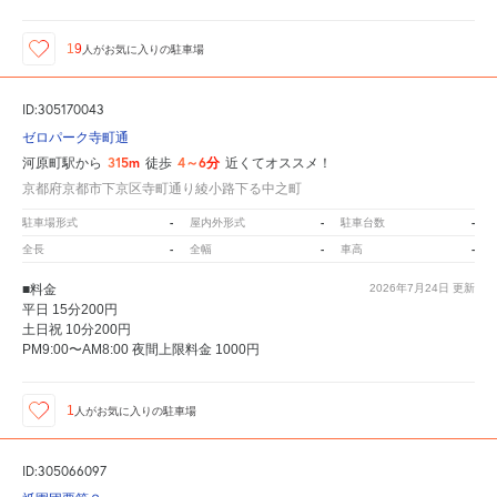
19
人が
お気に入りの駐車場
ID:305170043
ゼロパーク寺町通
315m
4～6分
河原町駅から
徒歩
近くてオススメ！
京都府京都市下京区寺町通り綾小路下る中之町
-
-
-
駐車場形式
屋内外形式
駐車台数
-
-
-
全長
全幅
車高
■料金
2026年7月24日
更新
平日 15分200円
土日祝 10分200円
PM9:00〜AM8:00 夜間上限料金 1000円
1
人が
お気に入りの駐車場
ID:305066097