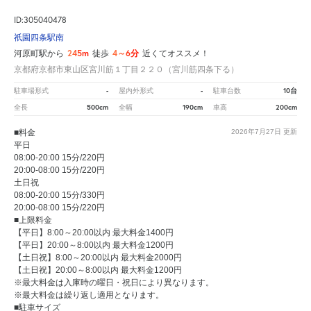
ID:305040478
祇園四条駅南
245m
4～6分
河原町駅から
徒歩
近くてオススメ！
京都府京都市東山区宮川筋１丁目２２０（宮川筋四条下る）
-
-
10台
駐車場形式
屋内外形式
駐車台数
500cm
190cm
200cm
全長
全幅
車高
■料金
2026年7月27日
更新
平日
08:00-20:00 15分/220円
20:00-08:00 15分/220円
土日祝
08:00-20:00 15分/330円
20:00-08:00 15分/220円
■上限料金
【平日】8:00～20:00以内 最大料金1400円
【平日】20:00～8:00以内 最大料金1200円
【土日祝】8:00～20:00以内 最大料金2000円
【土日祝】20:00～8:00以内 最大料金1200円
※最大料金は入庫時の曜日・祝日により異なります。
※最大料金は繰り返し適用となります。
■駐車サイズ