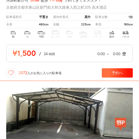
501m
7～10分
河原町駅から
徒歩
予約できてオススメ！
京都府京都市東山区新門前大和大路東入西之町205 高木酒店
平置き
屋外
1台
駐車場形式
屋内外形式
駐車台数
480cm
225cm
180cm
全長
全幅
車高
軽
コ
中型
ボックス
SUV
大型車
トラック
原付
バイク
¥1,500
/
24
0:00
～
0:00
空
時間
予約へ
2072
人が
お気に入りの駐車場