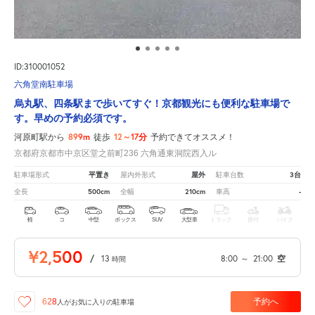
ID:310001052
六角堂南駐車場
烏丸駅、四条駅まで歩いてすぐ！京都観光にも便利な駐車場で
す。早めの予約必須です。
899m
12～17分
河原町駅から
徒歩
予約できてオススメ！
京都府京都市中京区堂之前町236 六角通東洞院西入ル
平置き
屋外
3台
駐車場形式
屋内外形式
駐車台数
500cm
210cm
-
全長
全幅
車高
軽
コ
中型
ボックス
SUV
大型車
トラック
原付
バイク
¥2,500
/
13
8:00
～
21:00
空
時間
予約へ
628
人が
お気に入りの駐車場