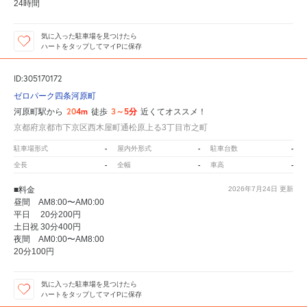
24時間
気に入った駐車場を見つけたら
ハートをタップしてマイPに保存
ID:305170172
ゼロパーク四条河原町
204m
3～5分
河原町駅から
徒歩
近くてオススメ！
京都府京都市下京区西木屋町通松原上る3丁目市之町
-
-
-
駐車場形式
屋内外形式
駐車台数
-
-
-
全長
全幅
車高
■料金
2026年7月24日
更新
昼間 AM8:00〜AM0:00
平日 20分200円
土日祝 30分400円
夜間 AM0:00〜AM8:00
20分100円
気に入った駐車場を見つけたら
ハートをタップしてマイPに保存