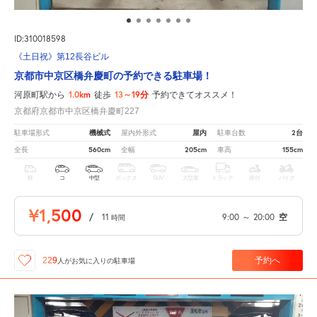
ID:310018598
《土日祝》第12長谷ビル
京都市中京区橋弁慶町の予約できる駐車場！
1.0km
13～19分
河原町駅から
徒歩
予約できてオススメ！
京都府京都市中京区橋弁慶町227
機械式
屋内
2台
駐車場形式
屋内外形式
駐車台数
560cm
205cm
155cm
全長
全幅
車高
軽
コ
中型
ボックス
SUV
大型車
トラック
原付
バイク
¥1,500
/
11
9:00
～
20:00
空
時間
予約へ
229
人が
お気に入りの駐車場