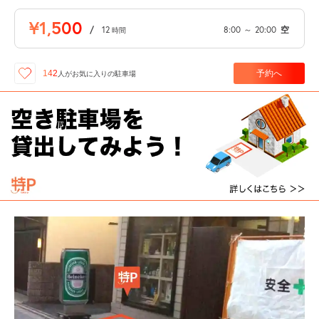
¥1,500
/
12
8:00
～
20:00
空
時間
予約へ
142
人が
お気に入りの駐車場