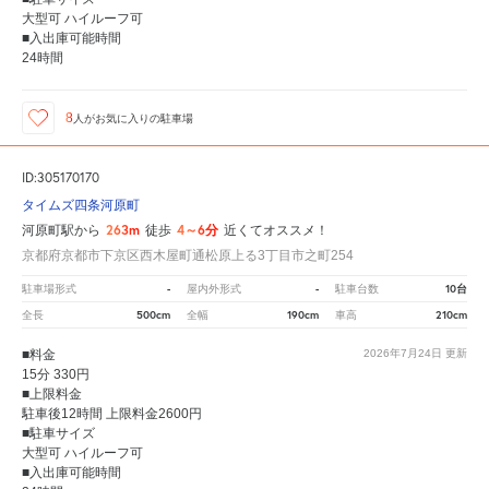
大型可 ハイルーフ可
■入出庫可能時間
24時間
8
人が
お気に入りの駐車場
ID:305170170
タイムズ四条河原町
263m
4～6分
河原町駅から
徒歩
近くてオススメ！
京都府京都市下京区西木屋町通松原上る3丁目市之町254
-
-
10台
駐車場形式
屋内外形式
駐車台数
500cm
190cm
210cm
全長
全幅
車高
■料金
2026年7月24日
更新
15分 330円
■上限料金
駐車後12時間 上限料金2600円
■駐車サイズ
大型可 ハイルーフ可
■入出庫可能時間