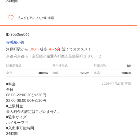
24時間
3
人が
お気に入りの駐車場
ID:305066066
寺町綾小路
310m
4～6分
河原町駅から
徒歩
近くてオススメ！
京都府京都市下京区綾小路通寺町西入足袋屋町３３０ー２
-
-
1台
駐車場形式
屋内外形式
駐車台数
480cm
190cm
200cm
全長
全幅
車高
■料金
2026年7月27日
更新
全日
08:00-22:00 20分/220円
22:00-08:00 60分/110円
■上限料金
最大料金の設定はございません。
■駐車サイズ
ハイルーフ可
■入出庫可能時間
24時間