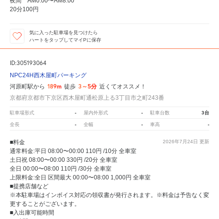
夜間 AM0:00〜AM8:00
20分100円
気に入った駐車場を見つけたら
ハートをタップしてマイPに保存
ID:305193064
NPC24H西木屋町パーキング
189m
3～5分
河原町駅から
徒歩
近くてオススメ！
京都府京都市下京区西木屋町通松原上る3丁目市之町243番
-
-
3台
駐車場形式
屋内外形式
駐車台数
-
-
-
全長
全幅
車高
■料金
2026年7月24日
更新
通常料金:平日 08:00〜00:00 110円 /10分 全車室
土日祝 08:00〜00:00 330円 /20分 全車室
全日 00:00〜08:00 110円 /30分 全車室
上限料金:全日 区間最大 00:00〜08:00 1,000円 全車室
■提携店舗など
※本駐車場はインボイス対応の領収書が発行されます。※料金は予告なく変
更することがございます。
■入出庫可能時間