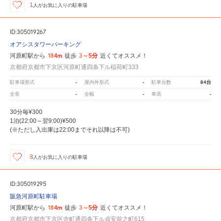
1
人が
お気に入りの駐車場
ID:305019267
オアシスタワーパーキング
184m
3～5分
河原町駅から
徒歩
近くてオススメ！
京都府京都市下京区河原町通四条下ル稲荷町333
-
-
84台
駐車場形式
屋内外形式
駐車台数
-
-
-
全長
全幅
車高
30分毎¥300
1泊(22:00～翌9:00)¥500
(※ただし入出庫は22:00までそれ以降は不可)
8
人が
お気に入りの駐車場
ID:305019295
阪急河原町駐車場
184m
3～5分
河原町駅から
徒歩
近くてオススメ！
京都府京都市下京区寺町通四条下ル貞安前之町615