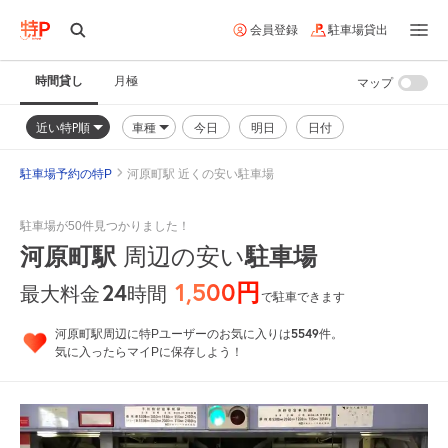
会員登録
駐車場貸出
時間貸し
月極
マップ
近い特P順
車種
今日
明日
日付
駐車場予約の特P
河原町駅 近くの安い駐車場
駐車場が50件見つかりました！
河原町駅
駐車場
周辺の安い
1,500円
24
時間
最大料金
で駐車できます
5549
河原町駅周辺に特Pユーザーのお気に入りは
件。
気に入ったらマイPに保存しよう！