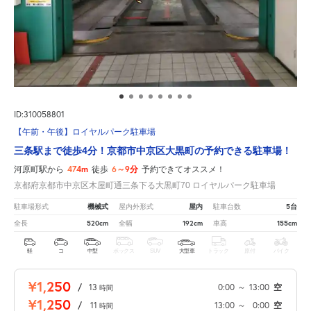
ID:310058801
【午前・午後】ロイヤルパーク駐車場
三条駅まで徒歩4分！京都市中京区大黒町の予約できる駐車場！
474m
6～9分
河原町駅から
徒歩
予約できてオススメ！
京都府京都市中京区木屋町通三条下る大黒町70 ロイヤルパーク駐車場
機械式
屋内
5台
駐車場形式
屋内外形式
駐車台数
520cm
192cm
155cm
全長
全幅
車高
軽
コ
中型
ボックス
SUV
大型車
トラック
原付
バイク
¥1,250
/
13
0:00
～
13:00
空
時間
¥1,250
/
11
13:00
～
0:00
空
時間