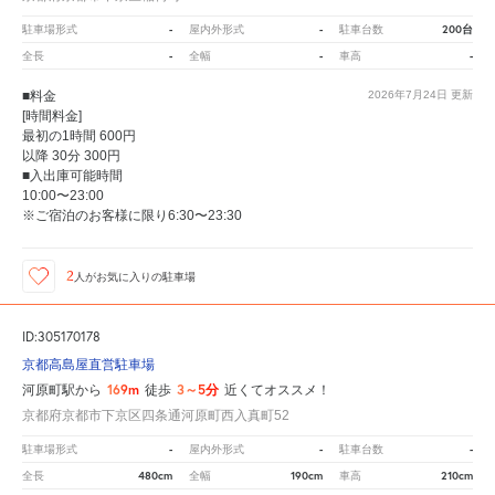
-
-
200台
駐車場形式
屋内外形式
駐車台数
-
-
-
全長
全幅
車高
■料金
2026年7月24日
更新
[時間料金]
最初の1時間 600円
以降 30分 300円
■入出庫可能時間
10:00〜23:00
※ご宿泊のお客様に限り6:30〜23:30
2
人が
お気に入りの駐車場
ID:305170178
京都高島屋直営駐車場
169m
3～5分
河原町駅から
徒歩
近くてオススメ！
京都府京都市下京区四条通河原町西入真町52
-
-
-
駐車場形式
屋内外形式
駐車台数
480cm
190cm
210cm
全長
全幅
車高