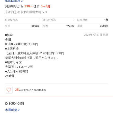
祇園団栗第２
330m
5～8分
河原町駅から
徒歩
京都府京都市東山区亀井町５９
-
-
1台
駐車場形式
屋内外形式
駐車台数
500cm
190cm
200cm
全長
全幅
車高
■料金
2026年7月27日
更新
全日
00:00-24:00 20分/330円
■上限料金
【全日】最大料金入庫後12時間以内1800円
※最大料金は繰り返し適用となります。
■駐車サイズ
大型可 ハイルーフ可
■入出庫可能時間
24時間
25
人が
お気に入りの駐車場
ID:305040458
木屋町第２