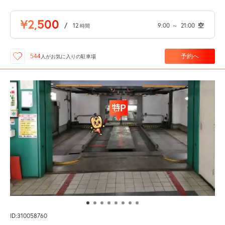
¥2,500
/
12
9:00
～
21:00
空
時間
予約へ
544
人が
お気に入りの駐車場
ID:310058760