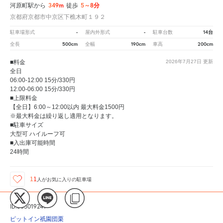
349m
5～8分
河原町駅から
徒歩
京都府京都市中京区下樵木町１９２
-
-
14台
駐車場形式
屋内外形式
駐車台数
500cm
190cm
200cm
全長
全幅
車高
■料金
2026年7月27日
更新
全日
06:00-12:00 15分/330円
12:00-06:00 15分/330円
■上限料金
【全日】6:00～12:00以内 最大料金1500円
※最大料金は繰り返し適用となります。
■駐車サイズ
大型可 ハイルーフ可
■入出庫可能時間
24時間
11
人が
お気に入りの駐車場
ID:305019241
ピットイン祇園団栗