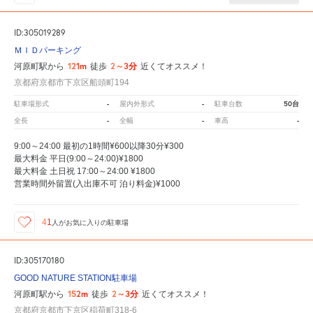
ID:305019289
ＭＩＤパーキング
121m
2～3分
河原町駅から
徒歩
近くてオススメ！
京都府京都市下京区船頭町194
-
-
50台
駐車場形式
屋内外形式
駐車台数
-
-
-
全長
全幅
車高
9:00～24:00 最初の1時間¥600以降30分¥300
最大料金 平日(9:00～24:00)¥1800
最大料金 土日祝 17:00～24:00 ¥1800
営業時間外留置(入出庫不可 泊り料金)¥1000
41
人が
お気に入りの駐車場
ID:305170180
GOOD NATURE STATION駐車場
152m
2～3分
河原町駅から
徒歩
近くてオススメ！
京都府京都市下京区稲荷町318-6