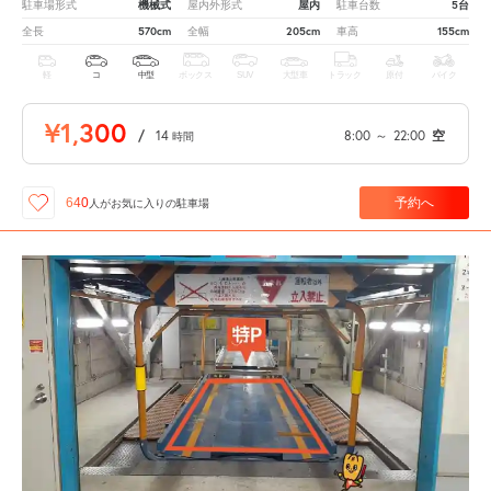
機械式
屋内
5台
駐車場形式
屋内外形式
駐車台数
570cm
205cm
155cm
全長
全幅
車高
軽
コ
中型
ボックス
SUV
大型車
トラック
原付
バイク
¥1,300
/
14
8:00
～
22:00
空
時間
予約へ
640
人が
お気に入りの駐車場