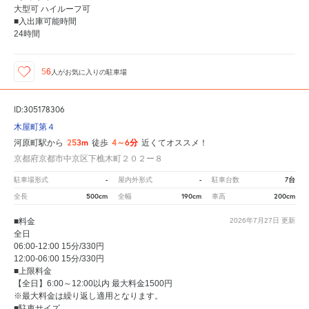
大型可 ハイルーフ可
■入出庫可能時間
24時間
56
人が
お気に入りの駐車場
ID:305178306
木屋町第４
253m
4～6分
河原町駅から
徒歩
近くてオススメ！
京都府京都市中京区下樵木町２０２ー８
-
-
7台
駐車場形式
屋内外形式
駐車台数
500cm
190cm
200cm
全長
全幅
車高
■料金
2026年7月27日
更新
全日
06:00-12:00 15分/330円
12:00-06:00 15分/330円
■上限料金
【全日】6:00～12:00以内 最大料金1500円
※最大料金は繰り返し適用となります。
■駐車サイズ