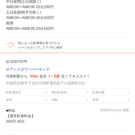
平日昼間(土日祝除く)
AM8:00〜AM0:00 20分200円
土日祝昼間(平日除く)
AM8:00〜AM0:00 30分400円
夜間
AM0:00〜AM8:00 20分100円
気に入った駐車場を見つけたら
ハートをタップしてマイPに保存
ID:305170179
オアシスタワーパーキング
180m
3～5分
河原町駅から
徒歩
近くてオススメ！
京都府京都市下京区河原町通四条下ル稲荷町333
-
-
-
駐車場形式
屋内外形式
駐車台数
-
-
-
全長
全幅
車高
■料金
2026年7月24日
更新
【通常駐車料金】
300円 30分