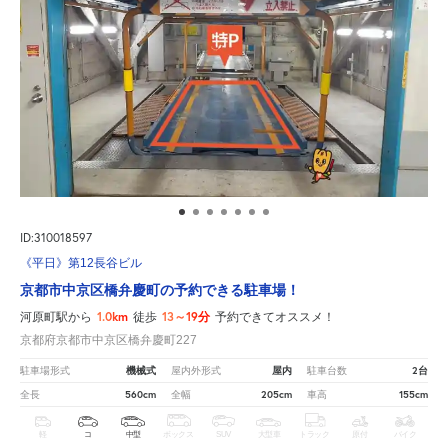
ID:310018597
《平日》第12長谷ビル
京都市中京区橋弁慶町の予約できる駐車場！
1.0km
13～19分
河原町駅から
徒歩
予約できてオススメ！
京都府京都市中京区橋弁慶町227
機械式
屋内
2台
駐車場形式
屋内外形式
駐車台数
560cm
205cm
155cm
全長
全幅
車高
軽
コ
中型
ボックス
SUV
大型車
トラック
原付
バイク