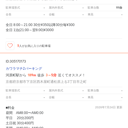
-
-
111台
駐車場形式
屋内外形式
駐車台数
-
-
-
全長
全幅
車高
全日 8:00～21:00 30分¥350以降30分毎¥300
全日 1泊(21:00～翌8:00)¥3000
9
人が
お気に入りの駐車場
ID:305170173
カワラマチ2パーキング
189m
3～5分
河原町駅から
徒歩
近くてオススメ！
京都府京都市下京区西木屋町通松原上る3丁目市之町
-
-
-
駐車場形式
屋内外形式
駐車台数
-
-
-
全長
全幅
車高
■料金
2026年7月24日
更新
昼間 AM8:00〜AM0:00
平日 20分200円
土日祝 30分400円