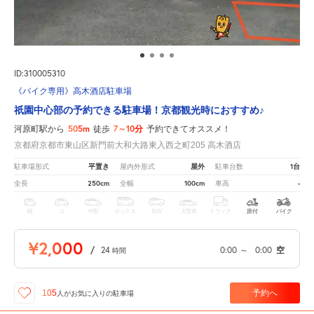
ID:310005310
《バイク専用》高木酒店駐車場
祇園中心部の予約できる駐車場！京都観光時におすすめ♪
505m
7～10分
河原町駅から
徒歩
予約できてオススメ！
京都府京都市東山区新門前大和大路東入西之町205 高木酒店
平置き
屋外
1台
駐車場形式
屋内外形式
駐車台数
250cm
100cm
-
全長
全幅
車高
軽
コ
中型
ボックス
SUV
大型車
トラック
原付
バイク
¥2,000
/
24
0:00
～
0:00
空
時間
予約へ
105
人が
お気に入りの駐車場